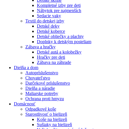
Detské skrine
Kompletné izby pre deti
Nábytok pre najmenších
Sedacie vaky
Textil do detskej izby
Detské deky
Detské koberce
Detské obliečky a plachty
Doplnky k detským posteliam
Zábava a hračky
Detské autá a kolobežky
Hračky pre deti
Zábava na záhrade
Dielňa a dom
Autopríslušenstvo
Chovateľstvo
Darčekové príslušenstvo
Dielňa a náradie
Maliarske potreby
Ochrana proti hmyzu
Domácnosť
Odpadkové koše
Starostlivosť o bielizeň
Koše na bielizeň
Sušiaky na bielizeň