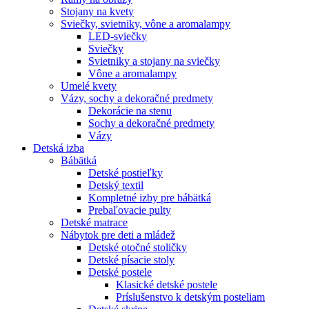
Stojany na kvety
Sviečky, svietniky, vône a aromalampy
LED-sviečky
Sviečky
Svietniky a stojany na sviečky
Vône a aromalampy
Umelé kvety
Vázy, sochy a dekoračné predmety
Dekorácie na stenu
Sochy a dekoračné predmety
Vázy
Detská izba
Bábätká
Detské postieľky
Detský textil
Kompletné izby pre bábätká
Prebaľovacie pulty
Detské matrace
Nábytok pre deti a mládež
Detské otočné stoličky
Detské písacie stoly
Detské postele
Klasické detské postele
Príslušenstvo k detským posteliam