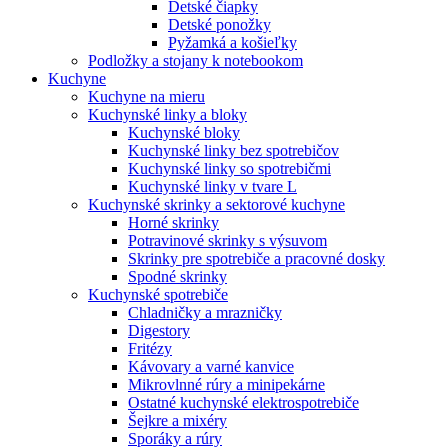
Detské čiapky
Detské ponožky
Pyžamká a košieľky
Podložky a stojany k notebookom
Kuchyne
Kuchyne na mieru
Kuchynské linky a bloky
Kuchynské bloky
Kuchynské linky bez spotrebičov
Kuchynské linky so spotrebičmi
Kuchynské linky v tvare L
Kuchynské skrinky a sektorové kuchyne
Horné skrinky
Potravinové skrinky s výsuvom
Skrinky pre spotrebiče a pracovné dosky
Spodné skrinky
Kuchynské spotrebiče
Chladničky a mrazničky
Digestory
Fritézy
Kávovary a varné kanvice
Mikrovlnné rúry a minipekárne
Ostatné kuchynské elektrospotrebiče
Šejkre a mixéry
Sporáky a rúry