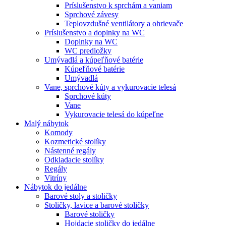
Príslušenstvo k sprchám a vaniam
Sprchové závesy
Teplovzdušné ventilátory a ohrievače
Príslušenstvo a doplnky na WC
Doplnky na WC
WC predložky
Umývadlá a kúpeľňové batérie
Kúpeľňové batérie
Umývadlá
Vane, sprchové kúty a vykurovacie telesá
Sprchové kúty
Vane
Vykurovacie telesá do kúpeľne
Malý nábytok
Komody
Kozmetické stolíky
Nástenné regály
Odkladacie stolíky
Regály
Vitríny
Nábytok do jedálne
Barové stoly a stoličky
Stoličky, lavice a barové stoličky
Barové stoličky
Hojdacie stoličky do jedálne