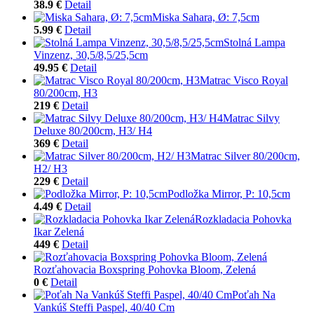
38.9 €
Detail
Miska Sahara, Ø: 7,5cm
5.99 €
Detail
Stolná Lampa
Vinzenz, 30,5/8,5/25,5cm
49.95 €
Detail
Matrac Visco Royal
80/200cm, H3
219 €
Detail
Matrac Silvy
Deluxe 80/200cm, H3/ H4
369 €
Detail
Matrac Silver 80/200cm,
H2/ H3
229 €
Detail
Podložka Mirror, P: 10,5cm
4.49 €
Detail
Rozkladacia Pohovka
Ikar Zelená
449 €
Detail
Rozťahovacia Boxspring Pohovka Bloom, Zelená
0 €
Detail
Poťah Na
Vankúš Steffi Paspel, 40/40 Cm