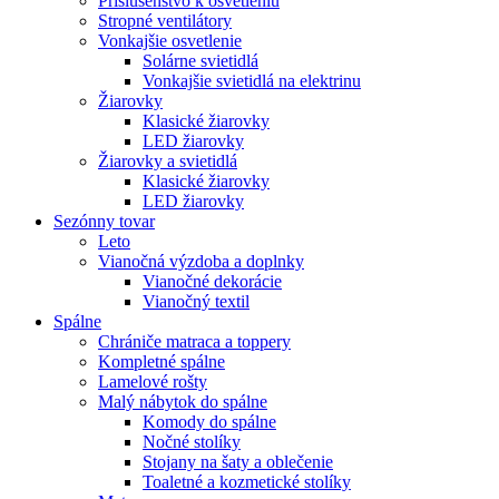
Príslušenstvo k osvetleniu
Stropné ventilátory
Vonkajšie osvetlenie
Solárne svietidlá
Vonkajšie svietidlá na elektrinu
Žiarovky
Klasické žiarovky
LED žiarovky
Žiarovky a svietidlá
Klasické žiarovky
LED žiarovky
Sezónny tovar
Leto
Vianočná výzdoba a doplnky
Vianočné dekorácie
Vianočný textil
Spálne
Chrániče matraca a toppery
Kompletné spálne
Lamelové rošty
Malý nábytok do spálne
Komody do spálne
Nočné stolíky
Stojany na šaty a oblečenie
Toaletné a kozmetické stolíky