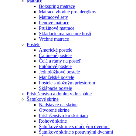
Matrace
Boxspring matrace
Matrace vhodné pro alergikov
Matracové sety
Penové matrace
Pružinové matrace
Skladacie matrace pre hostí
Vrchné matrace
Postele
Americké postele
Čalúnené postele
Čelá a rámy na posteľ
Futónové postele
Jednolôžkové postele
Manželské postele
Postele s úložným priestorom
Sklápacie postele
Príslušenstvo a doplnky do spálne
Šatníkové skrine
Nadstavce na skrine
Otvorené skrine
Príslušenstvo ku skriniam
Rohové skrine
Šatníkové skrine s otočnými dverami
Šatníkové skrine s posuvnými dverami