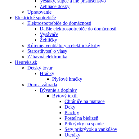
Vešiaky, štipce a iné príslušenstvo
Žehliace dosky
Upratovanie
Elektrické spotrebiče
Elektrospotrebiče do domácnosti
Dalšie elektrospotrebiče do domácnosti
Vysávače
Žehličky
Kúrenie, ventilátory a elektrické krby
Starostlivosť o vlasy
Zábavná elektronika
Heureka.sk
Detský tovar
Hračky
Plyšové hračky
Dom a záhrada
Bývanie a doplnky
Bytový textil
Chrániče na matrace
Deky
Plachty
Posteľná bielizeň
Prikrývky na spanie
Sety prikrývok a vankúšov
Uteráky