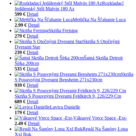
Rozkladací
Jedálenský Stôl Malvin 180 Az
599 €
Detail
Metlička Na Šľahanie Luca
2.99 €
Detail
Skriňa Freising
279 €
Detail
Skriňa S Otočnými
Dverami Star
239 €
Detail
Šatná Skriňa Detroit
Šírka 200cm
535 €
Detail
Skriňa
S Posuvnými Dverami Bensheim 271x230cm
939 €
Detail
Skriňa S Posuvnými Dverami Feldkirch 9, 226/229 Cm
689 €
Detail
Lavica Danielle
179 €
Detail
Vákuové Vrece Space -Ext-
2.49 €
Detail
Regál Na Šanóny Lona
Xxl Buk