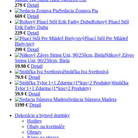
279 €
Detail
Sedacia Zostava Pia
669 €
Detail
Rohový Písací Stôl
Erik Farby Dubu
229 €
Detail
Písací Stôl Pre Mládež
Biely/sivý
299 €
Detail
Nitkový Záves
String Uni, 90/250cm, Biela
19.98 €
Detail
Stolička Iva Svetlosivá
79.9 €
Detail
Stolička
Tylor 1+1 Zdarma (1*kus=2 Produkty)
59.9 €
Detail
Sedacia Súprava Madera
1199 €
Detail
Dekorácie a bytové doplnky
Hodiny
Obaly na kvetináče
Obrazy
Rámy na obrazy