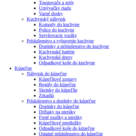
Toustovače a grily
Umývačky riadu
Varné dosky
Kuchynský nábytok
Komody do kuchyne
Police do kuchyne
Servírovacie vozíky
Príslušenstvo a vybavenie kuchyne
Doplnky a príslušenstvo do kuchyne
Kuchynské batérie
Kuchynské drezy
Odpadkové koše do kuchyne
Kúpeľne
Nábytok do kúpeľne
Kúpeľňové zostavy
Regály do kúpeľne
Skrinky do kúpeľňe
Zrkadlá
Príslušenstvo a doplnky do kúpeľne
Doplnky do kúpeľne
Držiaky na uteráky
Froté osušky a uteráky
Kúpeľňové predložky
Odpadkové koše do kúpeľne
Ostatné príslušenstvo do kúpeľne