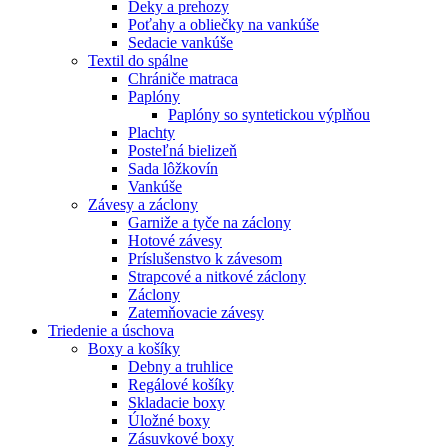
Deky a prehozy
Poťahy a obliečky na vankúše
Sedacie vankúše
Textil do spálne
Chrániče matraca
Paplóny
Paplóny so syntetickou výplňou
Plachty
Posteľná bielizeň
Sada lôžkovín
Vankúše
Závesy a záclony
Garniže a tyče na záclony
Hotové závesy
Príslušenstvo k závesom
Strapcové a nitkové záclony
Záclony
Zatemňovacie závesy
Triedenie a úschova
Boxy a košíky
Debny a truhlice
Regálové košíky
Skladacie boxy
Úložné boxy
Zásuvkové boxy