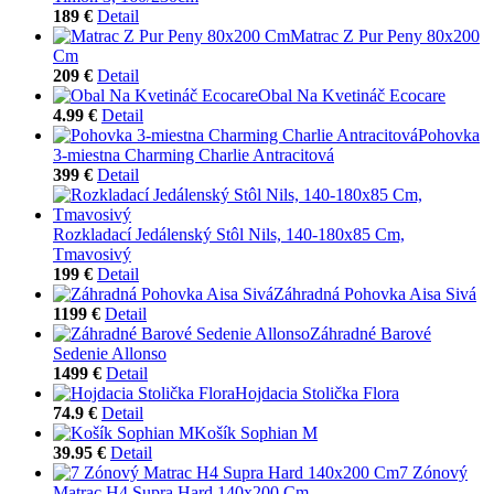
189 €
Detail
Matrac Z Pur Peny 80x200
Cm
209 €
Detail
Obal Na Kvetináč Ecocare
4.99 €
Detail
Pohovka
3-miestna Charming Charlie Antracitová
399 €
Detail
Rozkladací Jedálenský Stôl Nils, 140-180x85 Cm,
Tmavosivý
199 €
Detail
Záhradná Pohovka Aisa Sivá
1199 €
Detail
Záhradné Barové
Sedenie Allonso
1499 €
Detail
Hojdacia Stolička Flora
74.9 €
Detail
Košík Sophian M
39.95 €
Detail
7 Zónový
Matrac H4 Supra Hard 140x200 Cm