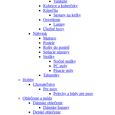
Vankúše
Koberce a koberčeky
Kúpeľňa
Stojany na kefky
Osvetlenie
Lampy
Úložné boxy
Nábytok
Matrace
Postele
Rošty do postelí
Sedacie súpravy
Stolíky
Nočné stolíky
PC stoly
Písacie stoly
Taburetky
Hobby
Chovateľstvo
Pre psov
Pelechy a búdy pre psov
Oblečenie a móda
Dámske oblečenie
Dámske župany
Detské oblečenie