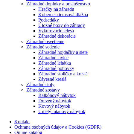
Záhradné doplnky a príslušenstvo
Hračky na záhradu
Koberce a terasová dlažba
Podsedáky
Úložné boxy do záhrady
Vykurovacie telesá
Záhradné dekorácie
Záhradné osvetlenie
Záhradné sedenie
Záhradné hojdačky a siete
Záhradné lavice
Záhradné lehátka
Záhradné pohovky
Záhradné stoličky a kreslá
Závesné kreslá
Záhradné stoly
Záhradné zostavy
Balkónový nábytok
Drevený nábytok
Kovový nábytok
Umelý ratanový nábytok
Kontakt
Ochrana osobných údajov a Cookies (GDPR)
Online katalóg