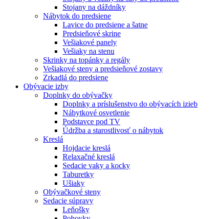
Stojany na dáždníky
Nábytok do predsiene
Lavice do predsiene a šatne
Predsieňové skrine
Vešiakové panely
Vešiaky na stenu
Skrinky na topánky a regály
Vešiakové steny a predsieňové zostavy
Zrkadlá do predsiene
Obývacie izby
Doplnky do obývačky
Doplnky a príslušenstvo do obývacích izieb
Nábytkové osvetlenie
Podstavce pod TV
Údržba a starostlivosť o nábytok
Kreslá
Hojdacie kreslá
Relaxačné kreslá
Sedacie vaky a kocky
Taburetky
Ušiaky
Obývačkové steny
Sedacie súpravy
Leňošky
Pohovky