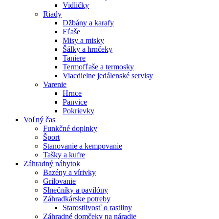
Vidličky
Riady
Džbány a karafy
Fľaše
Misy a misky
Šálky a hrnčeky
Taniere
Termofľaše a termosky
Viacdielne jedálenské servisy
Varenie
Hrnce
Panvice
Pokrievky
Voľný čas
Funkčné doplnky
Šport
Stanovanie a kempovanie
Tašky a kufre
Záhradný nábytok
Bazény a vírivky
Grilovanie
Slnečníky a pavilóny
Záhradkárske potreby
Starostlivosť o rastliny
Záhradné domčeky na náradie