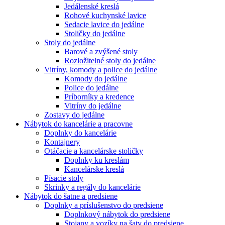
Jedálenské kreslá
Rohové kuchynské lavice
Sedacie lavice do jedálne
Stoličky do jedálne
Stoly do jedálne
Barové a zvýšené stoly
Rozložitelné stoly do jedálne
Vitríny, komody a police do jedálne
Komody do jedálne
Police do jedálne
Príborníky a kredence
Vitríny do jedálne
Zostavy do jedálne
Nábytok do kancelárie a pracovne
Doplnky do kancelárie
Kontajnery
Otáčacie a kancelárske stoličky
Doplnky ku kreslám
Kancelárske kreslá
Písacie stoly
Skrinky a regály do kancelárie
Nábytok do šatne a predsiene
Doplnky a príslušenstvo do predsiene
Doplnkový nábytok do predsiene
Stojany a vozíky na šaty do predsiene