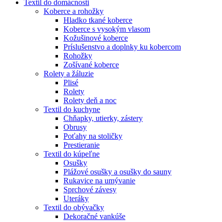
Textil do domácnosti
Koberce a rohožky
Hladko tkané koberce
Koberce s vysokým vlasom
Kožušinové koberce
Príslušenstvo a doplnky ku kobercom
Rohožky
Zošívané koberce
Rolety a žáluzie
Plisé
Rolety
Rolety deň a noc
Textil do kuchyne
Chňapky, utierky, zástery
Obrusy
Poťahy na stoličky
Prestieranie
Textil do kúpeľne
Osušky
Plážové osušky a osušky do sauny
Rukavice na umývanie
Sprchové závesy
Uteráky
Textil do obývačky
Dekoračné vankúše