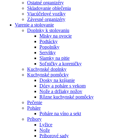
Ostatné organizéry
Skladovanie oblečenia
Viacúčelové vozíky
Závesné organizéry
Varenie a stolovanie
Doplnky k stolovaniu
Misky na ovocie
Podtácky
Popolníky
Servítky
Slamky na pitie
Soľničky a koreničky
Kuchynské doplnky
Kuchynské pomôcky
Dosky na krájanie
Dózy a poháre s vekom
Nože a držiaky nožov
Rôzne kuchynské pomôcky
Pečenie
Poháre
Poháre na víno a sekt
Príbory
Lyžice
Nože
Príborové sady