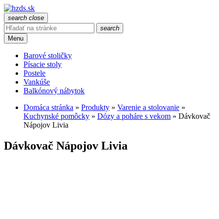
search
close
search
Menu
Barové stoličky
Písacie stoly
Postele
Vankúše
Balkónový nábytok
Domáca stránka
»
Produkty
»
Varenie a stolovanie
»
Kuchynské pomôcky
»
Dózy a poháre s vekom
»
Dávkovač
Nápojov Livia
Dávkovač Nápojov Livia