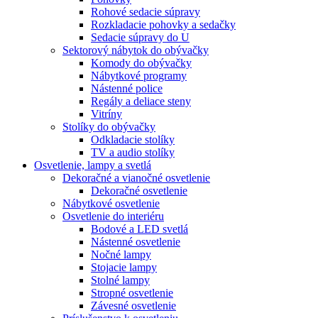
Rohové sedacie súpravy
Rozkladacie pohovky a sedačky
Sedacie súpravy do U
Sektorový nábytok do obývačky
Komody do obývačky
Nábytkové programy
Nástenné police
Regály a deliace steny
Vitríny
Stolíky do obývačky
Odkladacie stolíky
TV a audio stolíky
Osvetlenie, lampy a svetlá
Dekoračné a vianočné osvetlenie
Dekoračné osvetlenie
Nábytkové osvetlenie
Osvetlenie do interiéru
Bodové a LED svetlá
Nástenné osvetlenie
Nočné lampy
Stojacie lampy
Stolné lampy
Stropné osvetlenie
Závesné osvetlenie