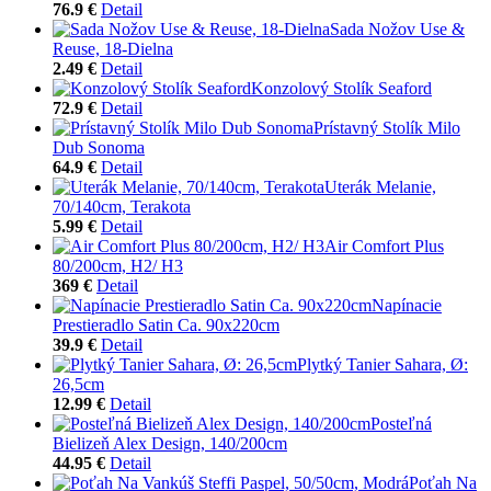
76.9 €
Detail
Sada Nožov Use &
Reuse, 18-Dielna
2.49 €
Detail
Konzolový Stolík Seaford
72.9 €
Detail
Prístavný Stolík Milo
Dub Sonoma
64.9 €
Detail
Uterák Melanie,
70/140cm, Terakota
5.99 €
Detail
Air Comfort Plus
80/200cm, H2/ H3
369 €
Detail
Napínacie
Prestieradlo Satin Ca. 90x220cm
39.9 €
Detail
Plytký Tanier Sahara, Ø:
26,5cm
12.99 €
Detail
Posteľná
Bielizeň Alex Design, 140/200cm
44.95 €
Detail
Poťah Na