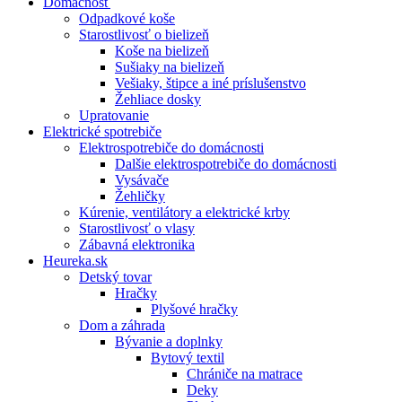
Domácnosť
Odpadkové koše
Starostlivosť o bielizeň
Koše na bielizeň
Sušiaky na bielizeň
Vešiaky, štipce a iné príslušenstvo
Žehliace dosky
Upratovanie
Elektrické spotrebiče
Elektrospotrebiče do domácnosti
Dalšie elektrospotrebiče do domácnosti
Vysávače
Žehličky
Kúrenie, ventilátory a elektrické krby
Starostlivosť o vlasy
Zábavná elektronika
Heureka.sk
Detský tovar
Hračky
Plyšové hračky
Dom a záhrada
Bývanie a doplnky
Bytový textil
Chrániče na matrace
Deky