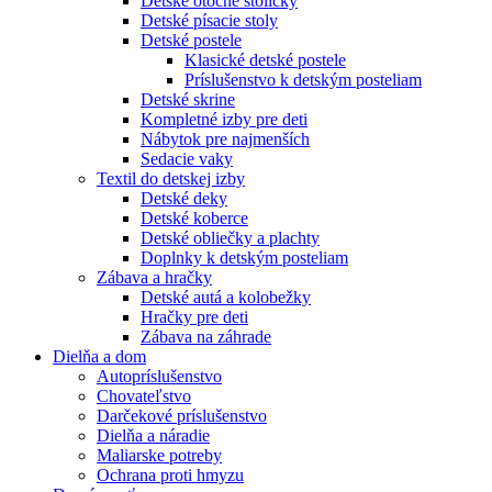
Detské otočné stoličky
Detské písacie stoly
Detské postele
Klasické detské postele
Príslušenstvo k detským posteliam
Detské skrine
Kompletné izby pre deti
Nábytok pre najmenších
Sedacie vaky
Textil do detskej izby
Detské deky
Detské koberce
Detské obliečky a plachty
Doplnky k detským posteliam
Zábava a hračky
Detské autá a kolobežky
Hračky pre deti
Zábava na záhrade
Dielňa a dom
Autopríslušenstvo
Chovateľstvo
Darčekové príslušenstvo
Dielňa a náradie
Maliarske potreby
Ochrana proti hmyzu