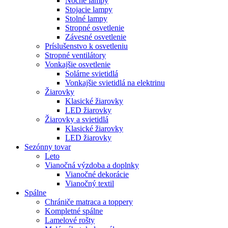
Nočné lampy
Stojacie lampy
Stolné lampy
Stropné osvetlenie
Závesné osvetlenie
Príslušenstvo k osvetleniu
Stropné ventilátory
Vonkajšie osvetlenie
Solárne svietidlá
Vonkajšie svietidlá na elektrinu
Žiarovky
Klasické žiarovky
LED žiarovky
Žiarovky a svietidlá
Klasické žiarovky
LED žiarovky
Sezónny tovar
Leto
Vianočná výzdoba a doplnky
Vianočné dekorácie
Vianočný textil
Spálne
Chrániče matraca a toppery
Kompletné spálne
Lamelové rošty