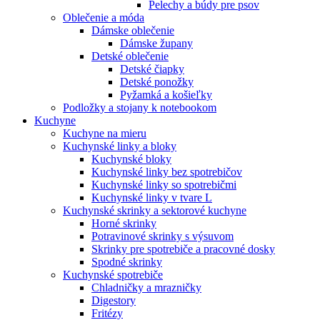
Pelechy a búdy pre psov
Oblečenie a móda
Dámske oblečenie
Dámske župany
Detské oblečenie
Detské čiapky
Detské ponožky
Pyžamká a košieľky
Podložky a stojany k notebookom
Kuchyne
Kuchyne na mieru
Kuchynské linky a bloky
Kuchynské bloky
Kuchynské linky bez spotrebičov
Kuchynské linky so spotrebičmi
Kuchynské linky v tvare L
Kuchynské skrinky a sektorové kuchyne
Horné skrinky
Potravinové skrinky s výsuvom
Skrinky pre spotrebiče a pracovné dosky
Spodné skrinky
Kuchynské spotrebiče
Chladničky a mrazničky
Digestory
Fritézy