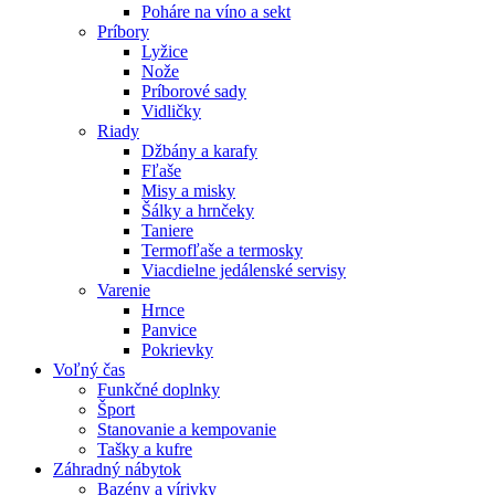
Poháre na víno a sekt
Príbory
Lyžice
Nože
Príborové sady
Vidličky
Riady
Džbány a karafy
Fľaše
Misy a misky
Šálky a hrnčeky
Taniere
Termofľaše a termosky
Viacdielne jedálenské servisy
Varenie
Hrnce
Panvice
Pokrievky
Voľný čas
Funkčné doplnky
Šport
Stanovanie a kempovanie
Tašky a kufre
Záhradný nábytok
Bazény a vírivky