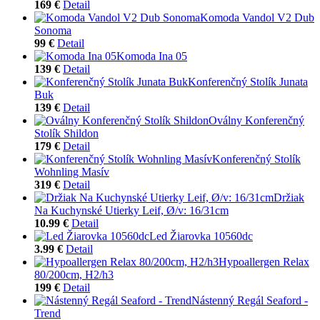
169 €
Detail
Komoda Vandol V2 Dub
Sonoma
99 €
Detail
Komoda Ina 05
139 €
Detail
Konferenčný Stolík Junata
Buk
139 €
Detail
Oválny Konferenčný
Stolík Shildon
179 €
Detail
Konferenčný Stolík
Wohnling Masív
319 €
Detail
Držiak
Na Kuchynské Utierky Leif, Ø/v: 16/31cm
10.99 €
Detail
Led Žiarovka 10560dc
3.99 €
Detail
Hypoallergen Relax
80/200cm, H2/h3
199 €
Detail
Nástenný Regál Seaford -
Trend