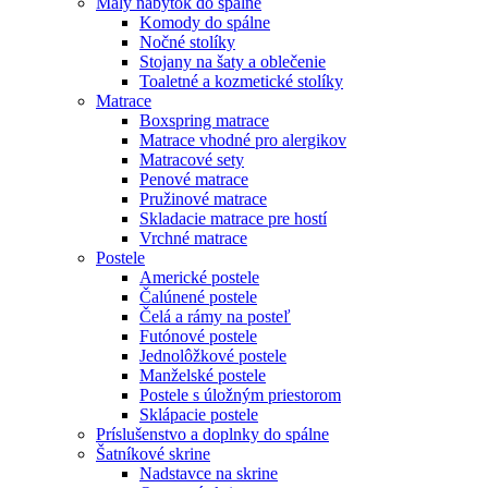
Malý nábytok do spálne
Komody do spálne
Nočné stolíky
Stojany na šaty a oblečenie
Toaletné a kozmetické stolíky
Matrace
Boxspring matrace
Matrace vhodné pro alergikov
Matracové sety
Penové matrace
Pružinové matrace
Skladacie matrace pre hostí
Vrchné matrace
Postele
Americké postele
Čalúnené postele
Čelá a rámy na posteľ
Futónové postele
Jednolôžkové postele
Manželské postele
Postele s úložným priestorom
Sklápacie postele
Príslušenstvo a doplnky do spálne
Šatníkové skrine
Nadstavce na skrine