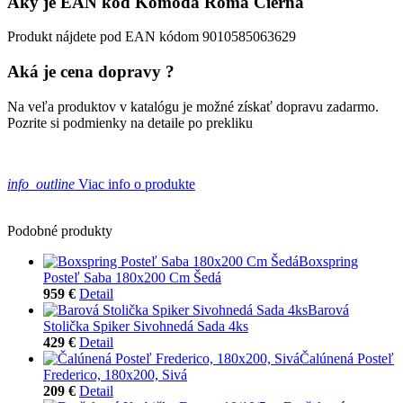
Aký je EAN kód Komoda Roma Čierna
Produkt nájdete pod EAN kódom 9010585063629
Aká je cena dopravy ?
Na veľa produktov v katalógu je možné získať dopravu zadarmo.
Pozrite si podmienky na detaile po prekliku
info_outline
Viac info o produkte
Podobné produkty
Boxspring
Posteľ Saba 180x200 Cm Šedá
959 €
Detail
Barová
Stolička Spiker Sivohnedá Sada 4ks
429 €
Detail
Čalúnená Posteľ
Frederico, 180x200, Sivá
209 €
Detail