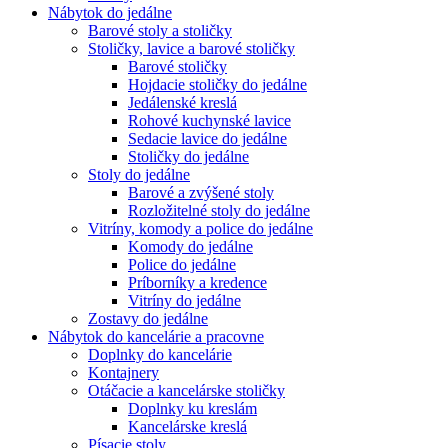
Nábytok do jedálne
Barové stoly a stoličky
Stoličky, lavice a barové stoličky
Barové stoličky
Hojdacie stoličky do jedálne
Jedálenské kreslá
Rohové kuchynské lavice
Sedacie lavice do jedálne
Stoličky do jedálne
Stoly do jedálne
Barové a zvýšené stoly
Rozložitelné stoly do jedálne
Vitríny, komody a police do jedálne
Komody do jedálne
Police do jedálne
Príborníky a kredence
Vitríny do jedálne
Zostavy do jedálne
Nábytok do kancelárie a pracovne
Doplnky do kancelárie
Kontajnery
Otáčacie a kancelárske stoličky
Doplnky ku kreslám
Kancelárske kreslá
Písacie stoly