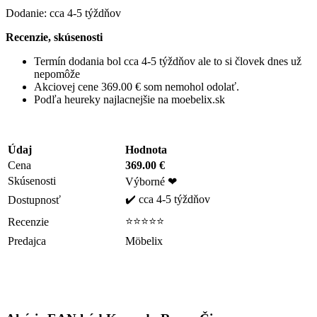
Dodanie: cca 4-5 týždňov
Recenzie, skúsenosti
Termín dodania bol cca 4-5 týždňov ale to si človek dnes už
nepomôže
Akciovej cene 369.00 € som nemohol odolať.
Podľa heureky najlacnejšie na moebelix.sk
Údaj
Hodnota
Cena
369.00 €
Skúsenosti
Výborné ❤
✔️ cca 4-5 týždňov
Dostupnosť
⭐⭐⭐⭐⭐
Recenzie
Predajca
Möbelix