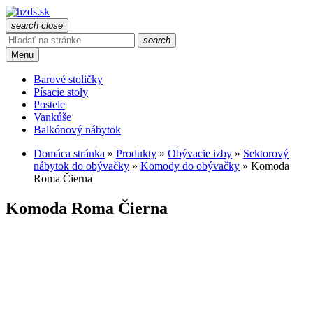
search
close
search
Menu
Barové stoličky
Písacie stoly
Postele
Vankúše
Balkónový nábytok
Domáca stránka
»
Produkty
»
Obývacie izby
»
Sektorový
nábytok do obývačky
»
Komody do obývačky
»
Komoda
Roma Čierna
Komoda Roma Čierna