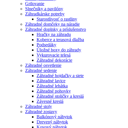
Grilovanie
Slnečníky a pavilóny
Záhradkárske potreby
Starostlivosť o rastliny
Záhradné domčeky na náradie
Záhradné doplnky a príslušenstvo
Hračky na záhradu
Koberce a terasová dlažba
Podsedáky
Úložné boxy do záhrady
Vykurovacie telesá
Záhradné dekorácie
Záhradné osvetlenie
Záhradné sedenie
Záhradné hojdačky a siete
Záhradné lavice
Záhradné lehátka
Záhradné pohovky
Záhradné stoličky a kreslá
Závesné kreslá
Záhradné stoly
Záhradné zostavy
Balkónový nábytok
Drevený nábytok
Kovový nábytok