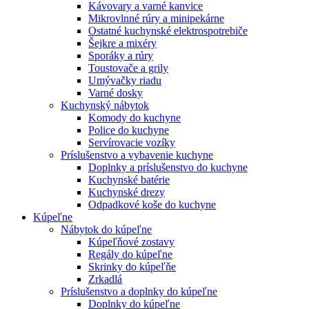
Kávovary a varné kanvice
Mikrovlnné rúry a minipekárne
Ostatné kuchynské elektrospotrebiče
Šejkre a mixéry
Sporáky a rúry
Toustovače a grily
Umývačky riadu
Varné dosky
Kuchynský nábytok
Komody do kuchyne
Police do kuchyne
Servírovacie vozíky
Príslušenstvo a vybavenie kuchyne
Doplnky a príslušenstvo do kuchyne
Kuchynské batérie
Kuchynské drezy
Odpadkové koše do kuchyne
Kúpeľne
Nábytok do kúpeľne
Kúpeľňové zostavy
Regály do kúpeľne
Skrinky do kúpeľňe
Zrkadlá
Príslušenstvo a doplnky do kúpeľne
Doplnky do kúpeľne