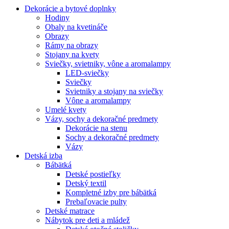
Dekorácie a bytové doplnky
Hodiny
Obaly na kvetináče
Obrazy
Rámy na obrazy
Stojany na kvety
Sviečky, svietniky, vône a aromalampy
LED-sviečky
Sviečky
Svietniky a stojany na sviečky
Vône a aromalampy
Umelé kvety
Vázy, sochy a dekoračné predmety
Dekorácie na stenu
Sochy a dekoračné predmety
Vázy
Detská izba
Bábätká
Detské postieľky
Detský textil
Kompletné izby pre bábätká
Prebaľovacie pulty
Detské matrace
Nábytok pre deti a mládež