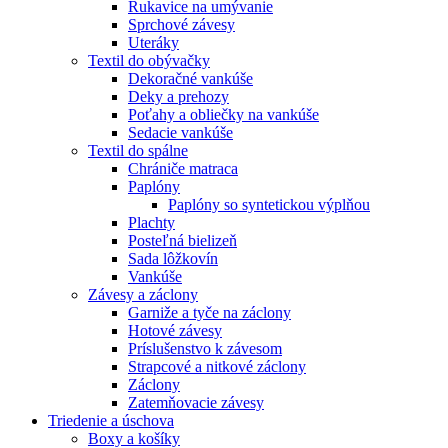
Rukavice na umývanie
Sprchové závesy
Uteráky
Textil do obývačky
Dekoračné vankúše
Deky a prehozy
Poťahy a obliečky na vankúše
Sedacie vankúše
Textil do spálne
Chrániče matraca
Paplóny
Paplóny so syntetickou výplňou
Plachty
Posteľná bielizeň
Sada lôžkovín
Vankúše
Závesy a záclony
Garniže a tyče na záclony
Hotové závesy
Príslušenstvo k závesom
Strapcové a nitkové záclony
Záclony
Zatemňovacie závesy
Triedenie a úschova
Boxy a košíky