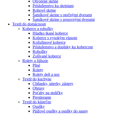
Otvorené skrine
Príslušenstvo ku skriniam
Rohové skrine
Šatníkové skrine s otočnými dverami
Šatníkové skrine s posuvnými dverami
Textil do domácnosti
Koberce a rohožky
Hladko tkané koberce
Koberce s vysokým vlasom
Kožušinové koberce
Príslušenstvo a doplnky ku kobercom
Rohožky
Zošívané koberce
Rolety a žáluzie
Plisé
Rolety
Rolety deň a noc
Textil do kuchyne
Chňapky, utierky, zástery
Obrusy
Poťahy na stoličky
Prestieranie
Textil do kúpeľne
Osušky
Plážové osušky a osušky do sauny