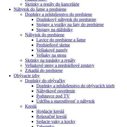
Skrinky a regály do kancelárie
Nábytok do šatne a predsiene
Doplnky a príslušenstvo do predsiene
Doplnkový nábytok do predsiene
Stojany a vozíky na šaty do predsiene
Stojany na dáždníky
Nábytok do predsiene
Lavice do predsiene a šatne
Predsieňové skrine
Vešiakové panely
Vešiaky na stenu
Skrinky na topánky a regály
Vešiakové steny a predsieňové zostavy
Zrkadlá do predsiene
Obývacie izby
Doplnky do obývačky
Doplnky a príslušenstvo do obývacích izieb
Nábytkové osvetlenie
Podstavce pod TV
Údržba a starostlivosť o nábytok
Kreslá
Hojdacie kreslá
Relaxačné kreslá
Sedacie vaky a kocky
Taburetky