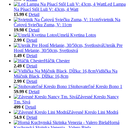
Led Lampa
Na Písací Stôl Luli V: 43cm, 4 Watt
15.99 €
Detail
Svietnik Na
Čajovú Sviečku Zuma, V: 11cm
19.98 €
Detail
Umelá Kvetina Lotos
2.99 €
Detail
Uterák Pre
Hostí Melanie, 30/50cm, Svetlosivá
1.49 €
Detail
Háčik Chester
2.49 €
Detail
Vidlička Na
Múčnik Black, Dĺžka: 16,8cm
2.99 €
Detail
Stohovateľné Kreslo Bono 1
59.99 €
Detail
Závesné Kreslo Nancy
Tm. Sivá
499 €
Detail
Závesné Kreslo Lini Modrá
54.9 €
Detail
Horná
Kuchynská Skrinka Venezia - Valero Biela