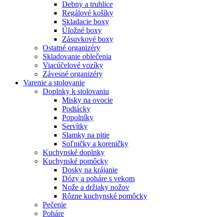
Debny a truhlice
Regálové košíky
Skladacie boxy
Úložné boxy
Zásuvkové boxy
Ostatné organizéry
Skladovanie oblečenia
Viacúčelové vozíky
Závesné organizéry
Varenie a stolovanie
Doplnky k stolovaniu
Misky na ovocie
Podtácky
Popolníky
Servítky
Slamky na pitie
Soľničky a koreničky
Kuchynské doplnky
Kuchynské pomôcky
Dosky na krájanie
Dózy a poháre s vekom
Nože a držiaky nožov
Rôzne kuchynské pomôcky
Pečenie
Poháre