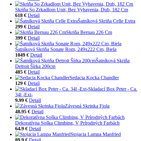
Skriňa So Zrkadlom Unit, Bez Vybavenia, Dub, 182 Cm
618 €
Detail
Šatníková Skriňa Celle Extra
299 €
Detail
Skriňa Bernau 226 Cm
399 €
Detail
Šatníková Skriňa Sonate Rom, 249x222 Cm, Biela
1049 €
Detail
Šatníková Skriňa
Detroit Šírka 200cm
485 €
Detail
Sedacia Kocka Chandler
129 €
Detail
Skladací Box Peter - Ca.
34l -Ext-
9.99 €
Detail
Závesná Skrinka Fiola
48.95 €
Detail
Dekoratívna Soška Climbing, V Prírodných Farbách
64.9 €
Detail
Stojacia Lampa Manfried
89.9 €
Detail