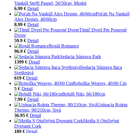
Vankúš Steffi Paspel, 50/50cm, Modrá
6.99 €
Detail
Poťah Na Vankúš
Alex Design, 40/60cm
8.99 €
Detail
Tlmič Dverí Pre Posuvné
Dvere
59.9 €
Detail
Regál Romance
96.9 €
Detail
Sedacia Súprava Park
1399 €
Detail
Sedacia Súprava Itaca
Svetlosivá
619 €
Detail
Rohožka Weaves, 40/60 Cm
5 €
Detail
Behúň Niki, 66/180cm
7.99 €
Detail
Upínacia Roleta
Thermo, 90/210cm, Sivá
36.95 €
Detail
Skriňa S Otočnými
Dverami Cork
189 €
Detail