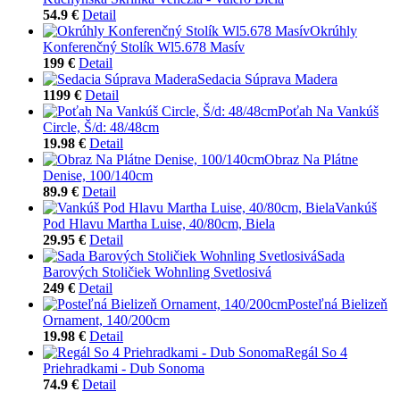
54.9 €
Detail
Okrúhly
Konferenčný Stolík Wl5.678 Masív
199 €
Detail
Sedacia Súprava Madera
1199 €
Detail
Poťah Na Vankúš
Circle, Š/d: 48/48cm
19.98 €
Detail
Obraz Na Plátne
Denise, 100/140cm
89.9 €
Detail
Vankúš
Pod Hlavu Martha Luise, 40/80cm, Biela
29.95 €
Detail
Sada
Barových Stoličiek Wohnling Svetlosivá
249 €
Detail
Posteľná Bielizeň
Ornament, 140/200cm
19.98 €
Detail
Regál So 4
Priehradkami - Dub Sonoma
74.9 €
Detail