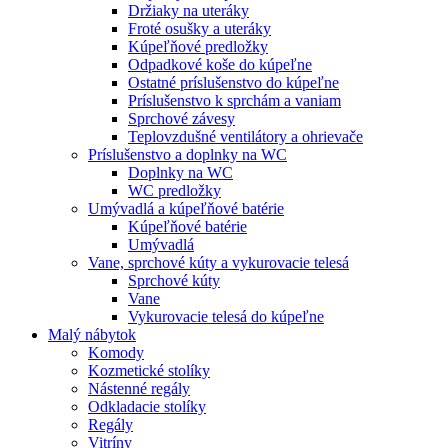
Držiaky na uteráky
Froté osušky a uteráky
Kúpeľňové predložky
Odpadkové koše do kúpeľne
Ostatné príslušenstvo do kúpeľne
Príslušenstvo k sprchám a vaniam
Sprchové závesy
Teplovzdušné ventilátory a ohrievače
Príslušenstvo a doplnky na WC
Doplnky na WC
WC predložky
Umývadlá a kúpeľňové batérie
Kúpeľňové batérie
Umývadlá
Vane, sprchové kúty a vykurovacie telesá
Sprchové kúty
Vane
Vykurovacie telesá do kúpeľne
Malý nábytok
Komody
Kozmetické stolíky
Nástenné regály
Odkladacie stolíky
Regály
Vitríny