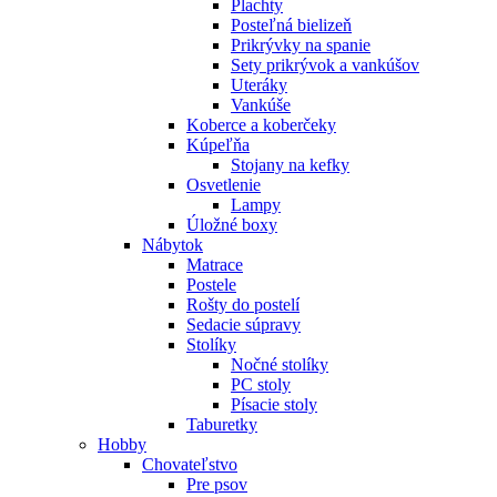
Plachty
Posteľná bielizeň
Prikrývky na spanie
Sety prikrývok a vankúšov
Uteráky
Vankúše
Koberce a koberčeky
Kúpeľňa
Stojany na kefky
Osvetlenie
Lampy
Úložné boxy
Nábytok
Matrace
Postele
Rošty do postelí
Sedacie súpravy
Stolíky
Nočné stolíky
PC stoly
Písacie stoly
Taburetky
Hobby
Chovateľstvo
Pre psov