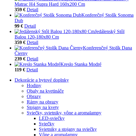
Matrac H4 Supra Hard 160x200 Cm
359 €
Detail
Konferečný Stolík Sonoma
Dub
99 €
Detail
Jedálenský Stôl
Balou 120-180x80 Cm
359 €
Detail
Konferenčný Stolík Dana
Čierny
239 €
Detail
Kreslo Stanka Modré
119 €
Detail
Dekorácie a bytové doplnky
Hodiny
Obaly na kvetináče
Obrazy
Rámy na obrazy
Stojany na kvety
Sviečky, svietniky, vône a aromalampy
LED-sviečky
Sviečky
Svietniky a stojany na sviečky
Vône a aromalampy