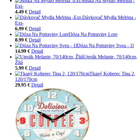
Miska Na Mydlo Melrina -
Ext-
4.49 €
Detail
Dávkovač Mydla Melrina -
Ext-
6.99 €
Detail
Dóza Na Potraviny Lore
8.99 €
Detail
Dóza Na Potraviny Svea - 1l
14.99 €
Detail
Uterák Melanie, 70/140cm,
Žltá
5.99 €
Detail
Tkaný Koberec Tina 2,
120/170cm
29.95 €
Detail