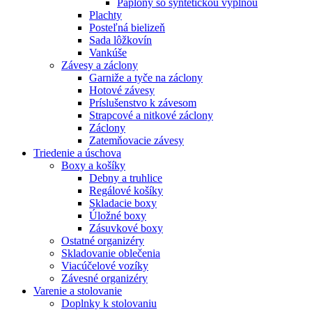
Paplóny so syntetickou výplňou
Plachty
Posteľná bielizeň
Sada lôžkovín
Vankúše
Závesy a záclony
Garniže a tyče na záclony
Hotové závesy
Príslušenstvo k závesom
Strapcové a nitkové záclony
Záclony
Zatemňovacie závesy
Triedenie a úschova
Boxy a košíky
Debny a truhlice
Regálové košíky
Skladacie boxy
Úložné boxy
Zásuvkové boxy
Ostatné organizéry
Skladovanie oblečenia
Viacúčelové vozíky
Závesné organizéry
Varenie a stolovanie
Doplnky k stolovaniu