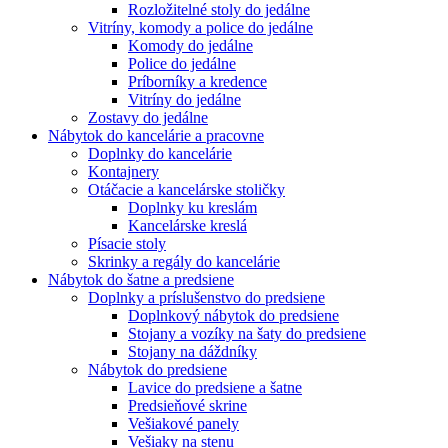
Rozložitelné stoly do jedálne
Vitríny, komody a police do jedálne
Komody do jedálne
Police do jedálne
Príborníky a kredence
Vitríny do jedálne
Zostavy do jedálne
Nábytok do kancelárie a pracovne
Doplnky do kancelárie
Kontajnery
Otáčacie a kancelárske stoličky
Doplnky ku kreslám
Kancelárske kreslá
Písacie stoly
Skrinky a regály do kancelárie
Nábytok do šatne a predsiene
Doplnky a príslušenstvo do predsiene
Doplnkový nábytok do predsiene
Stojany a vozíky na šaty do predsiene
Stojany na dáždníky
Nábytok do predsiene
Lavice do predsiene a šatne
Predsieňové skrine
Vešiakové panely
Vešiaky na stenu