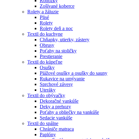
Rohožky
Zošívané koberce
Rolety a žáluzie
Plisé
Rolety
Rolety deň a noc
Textil do kuchyne
Chňapky, utierky, zástery
Obrusy
Poťahy na stoličky
Prestieranie
Textil do kúpeľne
Osušky
Plážové osušky a osušky do sauny
Rukavice na umývanie
Sprchové závesy
Uteráky
Textil do obývačky
Dekoračné vankúše
Deky a prehozy
Poťahy a obliečky na vankúše
Sedacie vankúše
Textil do spálne
Chrániče matraca
Paplóny