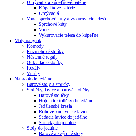
Umývadlá a kúpeľňové batérie
Kúpeľňové batérie
Umývadlá
Vane, sprchové kúty a vykurovacie telesá
Sprchové kúty
Vane
Vykurovacie telesá do kúpeľne
Malý nábytok
Komody
Kozmetické stolíky
Nástenné regály
Odkladacie stolíky
Regály
Vitríny
Nábytok do jedálne
Barové stoly a stoličky
Stoličky, lavice a barové stoličky
Barové stoličky
Hojdacie stoličky do jedálne
Jedálenské kreslá
Rohové kuchynské lavice
Sedacie lavice do jedálne
Stoličky do jedálne
Stoly do jedálne
Barové a zvýšené stoly