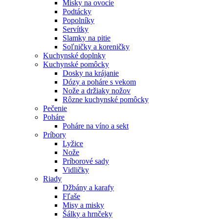
Misky na ovocie
Podtácky
Popolníky
Servítky
Slamky na pitie
Soľničky a koreničky
Kuchynské doplnky
Kuchynské pomôcky
Dosky na krájanie
Dózy a poháre s vekom
Nože a držiaky nožov
Rôzne kuchynské pomôcky
Pečenie
Poháre
Poháre na víno a sekt
Príbory
Lyžice
Nože
Príborové sady
Vidličky
Riady
Džbány a karafy
Fľaše
Misy a misky
Šálky a hrnčeky