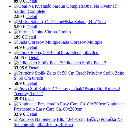
89.9 €
Detail
Obal Na Kvetináč
Sardun Complete
2.99 €
Detail
Miska Sahara, Ø: 7,5cm
5.99 €
Detail
Vitrína Jamino
199 €
Detail
Sada Obrazov Multiple
54.9 €
Detail
Obraz Elena, 50/70cm
24.95 €
Detail
Odkladací Stolík Peter 2
33.95 €
Detail
Príručný Stolík Zeito
Š: 50 Cm Orech
59.9 €
Detail
Písací Stôl Kubek 2
*cenový Trhák*
39 €
Detail
Napínacie
Prestieradlo Easy Care Ca. 80x200cm
32.9 €
Detail
Poduška Na
Sedenie Elli, 40/40/7cm, Béžová