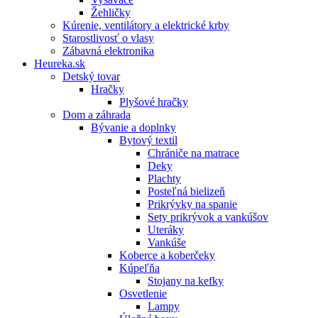
Žehličky
Kúrenie, ventilátory a elektrické krby
Starostlivosť o vlasy
Zábavná elektronika
Heureka.sk
Detský tovar
Hračky
Plyšové hračky
Dom a záhrada
Bývanie a doplnky
Bytový textil
Chrániče na matrace
Deky
Plachty
Posteľná bielizeň
Prikrývky na spanie
Sety prikrývok a vankúšov
Uteráky
Vankúše
Koberce a koberčeky
Kúpeľňa
Stojany na kefky
Osvetlenie
Lampy