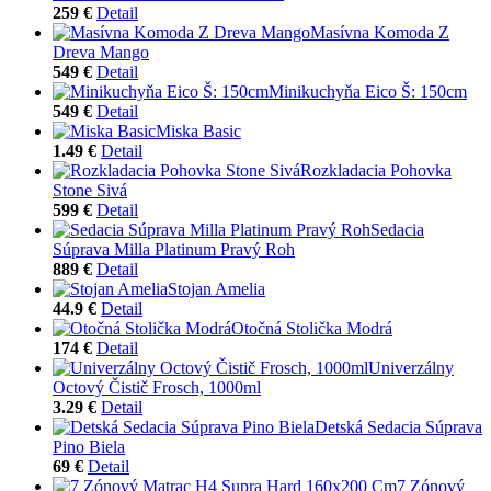
259 €
Detail
Masívna Komoda Z
Dreva Mango
549 €
Detail
Minikuchyňa Eico Š: 150cm
549 €
Detail
Miska Basic
1.49 €
Detail
Rozkladacia Pohovka
Stone Sivá
599 €
Detail
Sedacia
Súprava Milla Platinum Pravý Roh
889 €
Detail
Stojan Amelia
44.9 €
Detail
Otočná Stolička Modrá
174 €
Detail
Univerzálny
Octový Čistič Frosch, 1000ml
3.29 €
Detail
Detská Sedacia Súprava
Pino Biela
69 €
Detail
7 Zónový