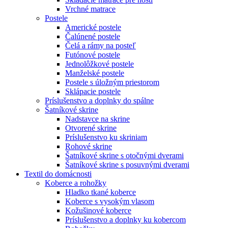
Vrchné matrace
Postele
Americké postele
Čalúnené postele
Čelá a rámy na posteľ
Futónové postele
Jednolôžkové postele
Manželské postele
Postele s úložným priestorom
Sklápacie postele
Príslušenstvo a doplnky do spálne
Šatníkové skrine
Nadstavce na skrine
Otvorené skrine
Príslušenstvo ku skriniam
Rohové skrine
Šatníkové skrine s otočnými dverami
Šatníkové skrine s posuvnými dverami
Textil do domácnosti
Koberce a rohožky
Hladko tkané koberce
Koberce s vysokým vlasom
Kožušinové koberce
Príslušenstvo a doplnky ku kobercom