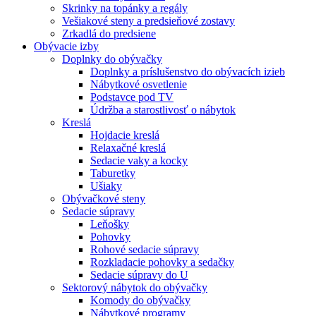
Skrinky na topánky a regály
Vešiakové steny a predsieňové zostavy
Zrkadlá do predsiene
Obývacie izby
Doplnky do obývačky
Doplnky a príslušenstvo do obývacích izieb
Nábytkové osvetlenie
Podstavce pod TV
Údržba a starostlivosť o nábytok
Kreslá
Hojdacie kreslá
Relaxačné kreslá
Sedacie vaky a kocky
Taburetky
Ušiaky
Obývačkové steny
Sedacie súpravy
Leňošky
Pohovky
Rohové sedacie súpravy
Rozkladacie pohovky a sedačky
Sedacie súpravy do U
Sektorový nábytok do obývačky
Komody do obývačky
Nábytkové programy