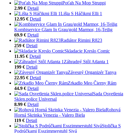
Poťah Na Mop Struppi
2.99 €
Detail
Lišta S Háčikmi Elli 1
12.95 €
Detail
Kombiservice Glam In Grau/gold Marmor, 16-Teilig
69.9 €
Detail
Radiátor Rimini R823
259 €
Detail
Skladacie Kreslo Comic
11.95 €
Detail
Záhradný Stôl Atlanta 1
199 €
Detail
Závesný Organizér Tanya
22.95 €
Detail
Zrkadlo Meo Čierny Rám
44.9 €
Detail
Sada Osvetlenia
Sklen.police Universal
8.99 €
Detail
Rohová
Horná Skrinka Venezia - Valero Biela
119 €
Detail
Stolička S
Podrúčkami Esszimmerstuhl Sivá