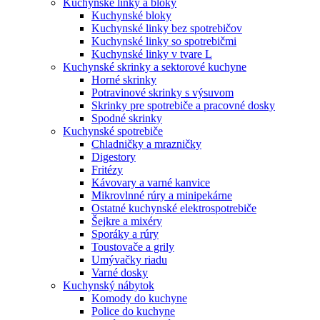
Kuchynské linky a bloky
Kuchynské bloky
Kuchynské linky bez spotrebičov
Kuchynské linky so spotrebičmi
Kuchynské linky v tvare L
Kuchynské skrinky a sektorové kuchyne
Horné skrinky
Potravinové skrinky s výsuvom
Skrinky pre spotrebiče a pracovné dosky
Spodné skrinky
Kuchynské spotrebiče
Chladničky a mrazničky
Digestory
Fritézy
Kávovary a varné kanvice
Mikrovlnné rúry a minipekárne
Ostatné kuchynské elektrospotrebiče
Šejkre a mixéry
Sporáky a rúry
Toustovače a grily
Umývačky riadu
Varné dosky
Kuchynský nábytok
Komody do kuchyne
Police do kuchyne