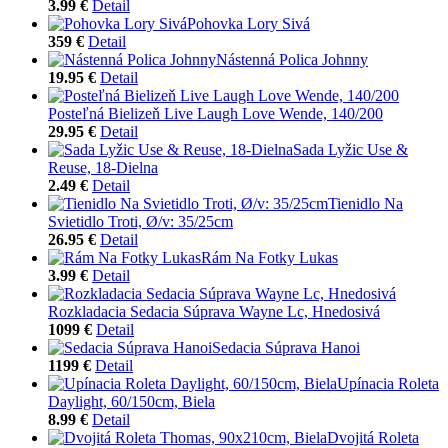
3.99 €
Detail
Pohovka Lory Sivá
359 €
Detail
Nástenná Polica Johnny
19.95 €
Detail
Posteľná Bielizeň Live Laugh Love Wende, 140/200
29.95 €
Detail
Sada Lyžic Use &
Reuse, 18-Dielna
2.49 €
Detail
Tienidlo Na
Svietidlo Troti, Ø/v: 35/25cm
26.95 €
Detail
Rám Na Fotky Lukas
3.99 €
Detail
Rozkladacia Sedacia Súprava Wayne Lc, Hnedosivá
1099 €
Detail
Sedacia Súprava Hanoi
1199 €
Detail
Upínacia Roleta
Daylight, 60/150cm, Biela
8.99 €
Detail
Dvojitá Roleta