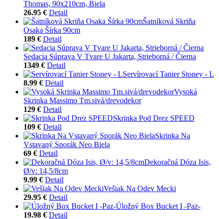
Thomas, 90x210cm, Biela
26.95 €
Detail
Šatníková Skriňa
Osaka Šírka 90cm
189 €
Detail
Sedacia Súprava V Tvare U Jakarta, Strieborná / Čierna
1349 €
Detail
Servírovací Tanier Stoney - L
8.99 €
Detail
Vysoká
Skrinka Massimo Tm.sivá/drevodekor
129 €
Detail
Skrinka Pod Drez SPEED
109 €
Detail
Skrinka Na
Vstavaný Sporák Neo Biela
69 €
Detail
Dekoračná Dóza Isis,
Ø/v: 14,5/8cm
9.99 €
Detail
Vešiak Na Odev Mecki
29.95 €
Detail
Úložný Box Bucket I -Paz-
19.98 €
Detail