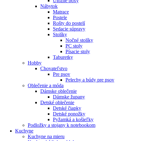
Úložné boxy
Nábytok
Matrace
Postele
Rošty do postelí
Sedacie súpravy
Stolíky
Nočné stolíky
PC stoly
Písacie stoly
Taburetky
Hobby
Chovateľstvo
Pre psov
Pelechy a búdy pre psov
Oblečenie a móda
Dámske oblečenie
Dámske župany
Detské oblečenie
Detské čiapky
Detské ponožky
Pyžamká a košieľky
Podložky a stojany k notebookom
Kuchyne
Kuchyne na mieru