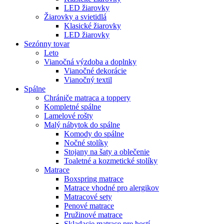
LED žiarovky
Žiarovky a svietidlá
Klasické žiarovky
LED žiarovky
Sezónny tovar
Leto
Vianočná výzdoba a doplnky
Vianočné dekorácie
Vianočný textil
Spálne
Chrániče matraca a toppery
Kompletné spálne
Lamelové rošty
Malý nábytok do spálne
Komody do spálne
Nočné stolíky
Stojany na šaty a oblečenie
Toaletné a kozmetické stolíky
Matrace
Boxspring matrace
Matrace vhodné pro alergikov
Matracové sety
Penové matrace
Pružinové matrace
Skladacie matrace pre hostí