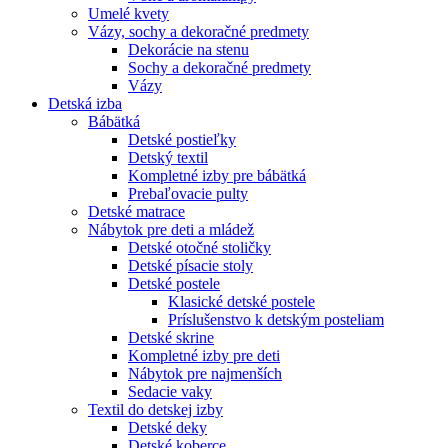
Umelé kvety
Vázy, sochy a dekoračné predmety
Dekorácie na stenu
Sochy a dekoračné predmety
Vázy
Detská izba
Bábätká
Detské postieľky
Detský textil
Kompletné izby pre bábätká
Prebaľovacie pulty
Detské matrace
Nábytok pre deti a mládež
Detské otočné stoličky
Detské písacie stoly
Detské postele
Klasické detské postele
Príslušenstvo k detským posteliam
Detské skrine
Kompletné izby pre deti
Nábytok pre najmenších
Sedacie vaky
Textil do detskej izby
Detské deky
Detské koberce