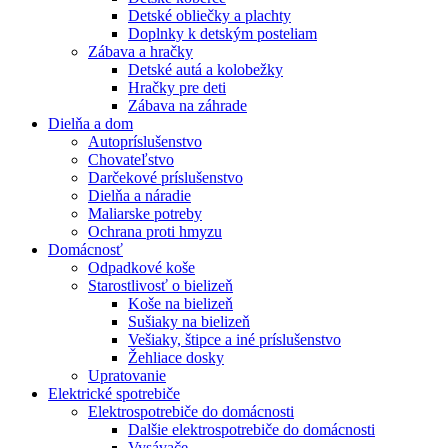
Detské obliečky a plachty
Doplnky k detským posteliam
Zábava a hračky
Detské autá a kolobežky
Hračky pre deti
Zábava na záhrade
Dielňa a dom
Autopríslušenstvo
Chovateľstvo
Darčekové príslušenstvo
Dielňa a náradie
Maliarske potreby
Ochrana proti hmyzu
Domácnosť
Odpadkové koše
Starostlivosť o bielizeň
Koše na bielizeň
Sušiaky na bielizeň
Vešiaky, štipce a iné príslušenstvo
Žehliace dosky
Upratovanie
Elektrické spotrebiče
Elektrospotrebiče do domácnosti
Dalšie elektrospotrebiče do domácnosti
Vysávače