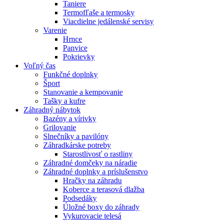
Taniere
Termofľaše a termosky
Viacdielne jedálenské servisy
Varenie
Hrnce
Panvice
Pokrievky
Voľný čas
Funkčné doplnky
Šport
Stanovanie a kempovanie
Tašky a kufre
Záhradný nábytok
Bazény a vírivky
Grilovanie
Slnečníky a pavilóny
Záhradkárske potreby
Starostlivosť o rastliny
Záhradné domčeky na náradie
Záhradné doplnky a príslušenstvo
Hračky na záhradu
Koberce a terasová dlažba
Podsedáky
Úložné boxy do záhrady
Vykurovacie telesá