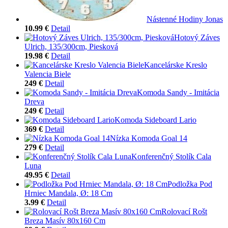
Nástenné Hodiny Jonas
10.99 €
Detail
Hotový Záves
Ulrich, 135/300cm, Piesková
19.98 €
Detail
Kancelárske Kreslo
Valencia Biele
249 €
Detail
Komoda Sandy - Imitácia
Dreva
249 €
Detail
Komoda Sideboard Lario
369 €
Detail
Nízka Komoda Goal 14
279 €
Detail
Konferenčný Stolík Cala
Luna
49.95 €
Detail
Podložka Pod
Hrniec Mandala, Ø: 18 Cm
3.99 €
Detail
Rolovací Rošt
Breza Masív 80x160 Cm