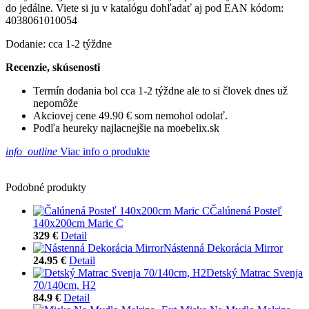
do jedálne. Viete si ju v katalógu dohľadať aj pod EAN kódom:
4038061010054
Dodanie: cca 1-2 týždne
Recenzie, skúsenosti
Termín dodania bol cca 1-2 týždne ale to si človek dnes už
nepomôže
Akciovej cene 49.90 € som nemohol odolať.
Podľa heureky najlacnejšie na moebelix.sk
info_outline
Viac info o produkte
Podobné produkty
Čalúnená Posteľ
140x200cm Maric C
329 €
Detail
Nástenná Dekorácia Mirror
24.95 €
Detail
Detský Matrac Svenja
70/140cm, H2
84.9 €
Detail