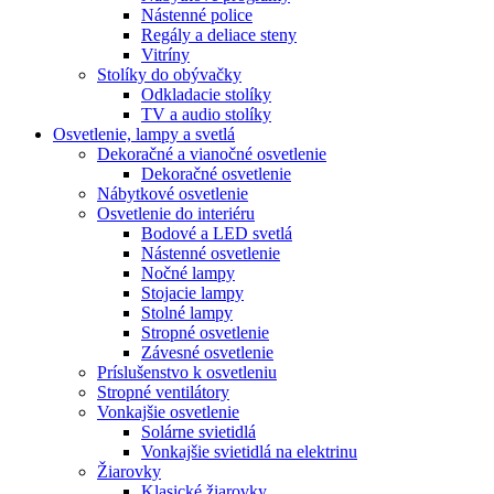
Nástenné police
Regály a deliace steny
Vitríny
Stolíky do obývačky
Odkladacie stolíky
TV a audio stolíky
Osvetlenie, lampy a svetlá
Dekoračné a vianočné osvetlenie
Dekoračné osvetlenie
Nábytkové osvetlenie
Osvetlenie do interiéru
Bodové a LED svetlá
Nástenné osvetlenie
Nočné lampy
Stojacie lampy
Stolné lampy
Stropné osvetlenie
Závesné osvetlenie
Príslušenstvo k osvetleniu
Stropné ventilátory
Vonkajšie osvetlenie
Solárne svietidlá
Vonkajšie svietidlá na elektrinu
Žiarovky
Klasické žiarovky