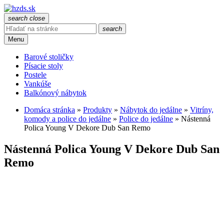
search
close
search
Menu
Barové stoličky
Písacie stoly
Postele
Vankúše
Balkónový nábytok
Domáca stránka
»
Produkty
»
Nábytok do jedálne
»
Vitríny,
komody a police do jedálne
»
Police do jedálne
»
Nástenná
Polica Young V Dekore Dub San Remo
Nástenná Polica Young V Dekore Dub San
Remo