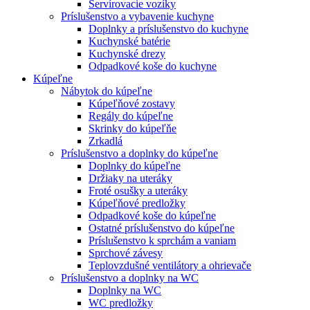
Servírovacie vozíky
Príslušenstvo a vybavenie kuchyne
Doplnky a príslušenstvo do kuchyne
Kuchynské batérie
Kuchynské drezy
Odpadkové koše do kuchyne
Kúpeľne
Nábytok do kúpeľne
Kúpeľňové zostavy
Regály do kúpeľne
Skrinky do kúpeľňe
Zrkadlá
Príslušenstvo a doplnky do kúpeľne
Doplnky do kúpeľne
Držiaky na uteráky
Froté osušky a uteráky
Kúpeľňové predložky
Odpadkové koše do kúpeľne
Ostatné príslušenstvo do kúpeľne
Príslušenstvo k sprchám a vaniam
Sprchové závesy
Teplovzdušné ventilátory a ohrievače
Príslušenstvo a doplnky na WC
Doplnky na WC
WC predložky