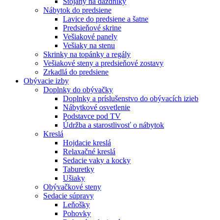
Stojany na dáždníky
Nábytok do predsiene
Lavice do predsiene a šatne
Predsieňové skrine
Vešiakové panely
Vešiaky na stenu
Skrinky na topánky a regály
Vešiakové steny a predsieňové zostavy
Zrkadlá do predsiene
Obývacie izby
Doplnky do obývačky
Doplnky a príslušenstvo do obývacích izieb
Nábytkové osvetlenie
Podstavce pod TV
Údržba a starostlivosť o nábytok
Kreslá
Hojdacie kreslá
Relaxačné kreslá
Sedacie vaky a kocky
Taburetky
Ušiaky
Obývačkové steny
Sedacie súpravy
Leňošky
Pohovky