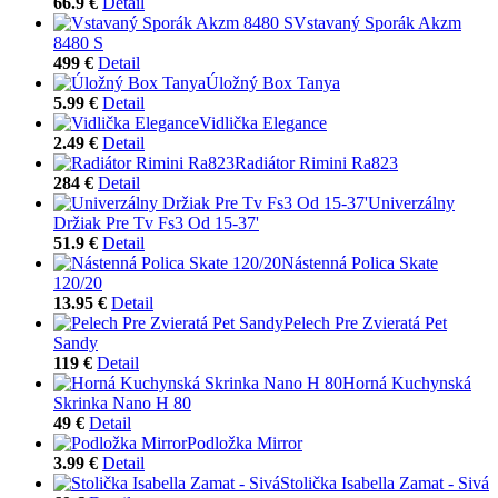
66.9 €
Detail
Vstavaný Sporák Akzm
8480 S
499 €
Detail
Úložný Box Tanya
5.99 €
Detail
Vidlička Elegance
2.49 €
Detail
Radiátor Rimini Ra823
284 €
Detail
Univerzálny
Držiak Pre Tv Fs3 Od 15-37'
51.9 €
Detail
Nástenná Polica Skate
120/20
13.95 €
Detail
Pelech Pre Zvieratá Pet
Sandy
119 €
Detail
Horná Kuchynská
Skrinka Nano H 80
49 €
Detail
Podložka Mirror
3.99 €
Detail
Stolička Isabella Zamat - Sivá