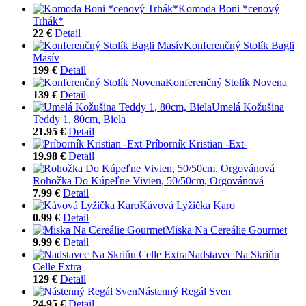
Komoda Boni *cenový
Trhák*
22 €
Detail
Konferenčný Stolík Bagli
Masív
199 €
Detail
Konferenčný Stolík Novena
139 €
Detail
Umelá Kožušina
Teddy 1, 80cm, Biela
21.95 €
Detail
Príborník Kristian -Ext-
19.98 €
Detail
Rohožka Do Kúpeľne Vivien, 50/50cm, Orgovánová
7.99 €
Detail
Kávová Lyžička Karo
0.99 €
Detail
Miska Na Cereálie Gourmet
9.99 €
Detail
Nadstavec Na Skriňu
Celle Extra
129 €
Detail
Nástenný Regál Sven
24.95 €
Detail