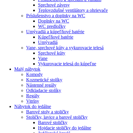
Sprchové závesy
Teplovzdušné ventilátory a ohrievače
Príslušenstvo a doplnky na WC
Doplnky na WC
WC predložky
Umývadlá a kúpeľňové batérie
Kúpeľňové batérie
Umývadlá
Vane, sprchové kúty a vykurovacie telesá
Sprchové kúty
Vane
Vykurovacie telesá do kúpeľne
Malý nábytok
Komody
Kozmetické stolíky
Nástenné regály
Odkladacie stolíky
Regály
Vitríny
Nábytok do jedálne
Barové stoly a stoličky
Stoličky, lavice a barové stoličky
Barové stoličky
Hojdacie stoličky do jedálne