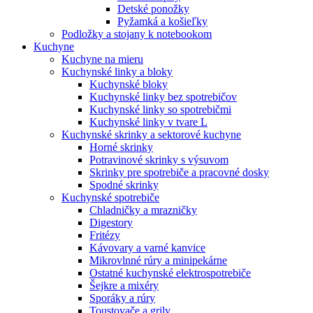
Detské ponožky
Pyžamká a košieľky
Podložky a stojany k notebookom
Kuchyne
Kuchyne na mieru
Kuchynské linky a bloky
Kuchynské bloky
Kuchynské linky bez spotrebičov
Kuchynské linky so spotrebičmi
Kuchynské linky v tvare L
Kuchynské skrinky a sektorové kuchyne
Horné skrinky
Potravinové skrinky s výsuvom
Skrinky pre spotrebiče a pracovné dosky
Spodné skrinky
Kuchynské spotrebiče
Chladničky a mrazničky
Digestory
Fritézy
Kávovary a varné kanvice
Mikrovlnné rúry a minipekárne
Ostatné kuchynské elektrospotrebiče
Šejkre a mixéry
Sporáky a rúry
Toustovače a grily