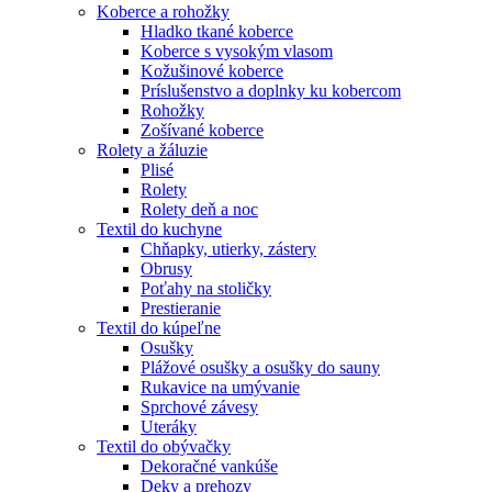
Koberce a rohožky
Hladko tkané koberce
Koberce s vysokým vlasom
Kožušinové koberce
Príslušenstvo a doplnky ku kobercom
Rohožky
Zošívané koberce
Rolety a žáluzie
Plisé
Rolety
Rolety deň a noc
Textil do kuchyne
Chňapky, utierky, zástery
Obrusy
Poťahy na stoličky
Prestieranie
Textil do kúpeľne
Osušky
Plážové osušky a osušky do sauny
Rukavice na umývanie
Sprchové závesy
Uteráky
Textil do obývačky
Dekoračné vankúše
Deky a prehozy