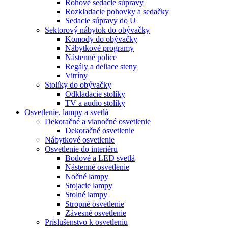
Rohové sedacie súpravy
Rozkladacie pohovky a sedačky
Sedacie súpravy do U
Sektorový nábytok do obývačky
Komody do obývačky
Nábytkové programy
Nástenné police
Regály a deliace steny
Vitríny
Stolíky do obývačky
Odkladacie stolíky
TV a audio stolíky
Osvetlenie, lampy a svetlá
Dekoračné a vianočné osvetlenie
Dekoračné osvetlenie
Nábytkové osvetlenie
Osvetlenie do interiéru
Bodové a LED svetlá
Nástenné osvetlenie
Nočné lampy
Stojacie lampy
Stolné lampy
Stropné osvetlenie
Závesné osvetlenie
Príslušenstvo k osvetleniu