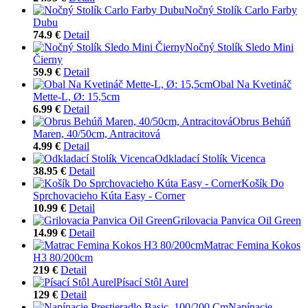
Nočný Stolík Carlo Farby
Dubu
74.9 €
Detail
Nočný Stolík Sledo Mini
Čierny
59.9 €
Detail
Obal Na Kvetináč
Mette-L, Ø: 15,5cm
6.99 €
Detail
Obrus Behúň
Maren, 40/50cm, Antracitová
4.99 €
Detail
Odkladací Stolík Vicenca
38.95 €
Detail
Košík Do
Sprchovacieho Kúta Easy - Corner
10.99 €
Detail
Grilovacia Panvica Oil Green
14.99 €
Detail
Matrac Femina Kokos
H3 80/200cm
219 €
Detail
Písací Stôl Aurel
129 €
Detail
Napínacie