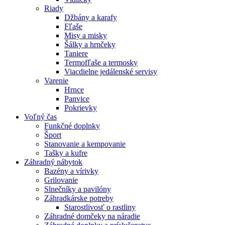
Riady
Džbány a karafy
Fľaše
Misy a misky
Šálky a hrnčeky
Taniere
Termofľaše a termosky
Viacdielne jedálenské servisy
Varenie
Hrnce
Panvice
Pokrievky
Voľný čas
Funkčné doplnky
Šport
Stanovanie a kempovanie
Tašky a kufre
Záhradný nábytok
Bazény a vírivky
Grilovanie
Slnečníky a pavilóny
Záhradkárske potreby
Starostlivosť o rastliny
Záhradné domčeky na náradie