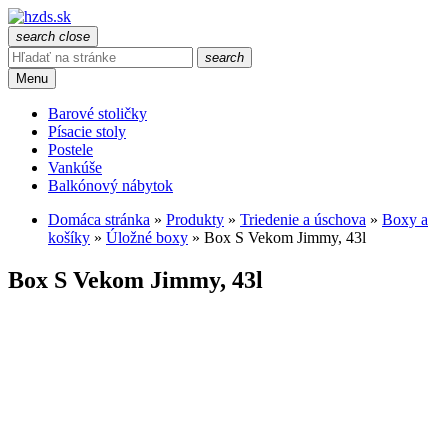
search
close
search
Menu
Barové stoličky
Písacie stoly
Postele
Vankúše
Balkónový nábytok
Domáca stránka
»
Produkty
»
Triedenie a úschova
»
Boxy a
košíky
»
Úložné boxy
»
Box S Vekom Jimmy, 43l
Box S Vekom Jimmy, 43l