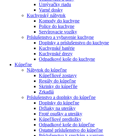
Umývačky riadu
Varné dosky
Kuchynský nábytok
Komody do kuchyne
Police do kuchyne
Servírovacie vozíky
Príslušenstvo a vybavenie kuchyne
Doplnky a príslušenstvo do kuchyne
Kuchynské batérie
Kuchynské drezy
Odpadkové koše do kuchyne
Kúpeľne
Nábytok do kúpeľne
Kúpeľňové zostavy
Regály do kúpeľne
Skrinky do kúpeľňe
Zrkadlá
Príslušenstvo a doplnky do kúpeľne
Doplnky do kúpeľne
Držiaky na uteráky
Froté osušky a uteráky
Kúpeľňové predložky
Odpadkové koše do kúpeľne
Ostatné príslušenstvo do kúpeľne
Príslušenstvo k sprchám a vaniam