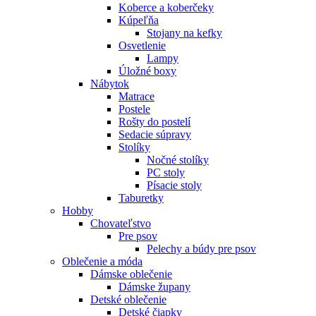
Koberce a koberčeky
Kúpeľňa
Stojany na kefky
Osvetlenie
Lampy
Úložné boxy
Nábytok
Matrace
Postele
Rošty do postelí
Sedacie súpravy
Stolíky
Nočné stolíky
PC stoly
Písacie stoly
Taburetky
Hobby
Chovateľstvo
Pre psov
Pelechy a búdy pre psov
Oblečenie a móda
Dámske oblečenie
Dámske župany
Detské oblečenie
Detské čiapky