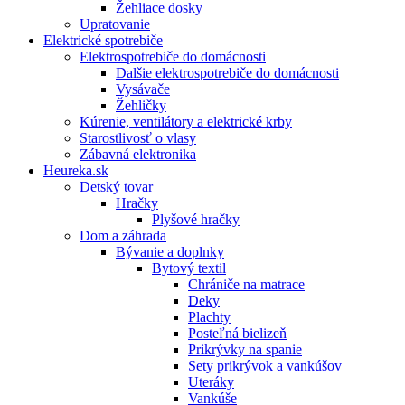
Žehliace dosky
Upratovanie
Elektrické spotrebiče
Elektrospotrebiče do domácnosti
Dalšie elektrospotrebiče do domácnosti
Vysávače
Žehličky
Kúrenie, ventilátory a elektrické krby
Starostlivosť o vlasy
Zábavná elektronika
Heureka.sk
Detský tovar
Hračky
Plyšové hračky
Dom a záhrada
Bývanie a doplnky
Bytový textil
Chrániče na matrace
Deky
Plachty
Posteľná bielizeň
Prikrývky na spanie
Sety prikrývok a vankúšov
Uteráky
Vankúše