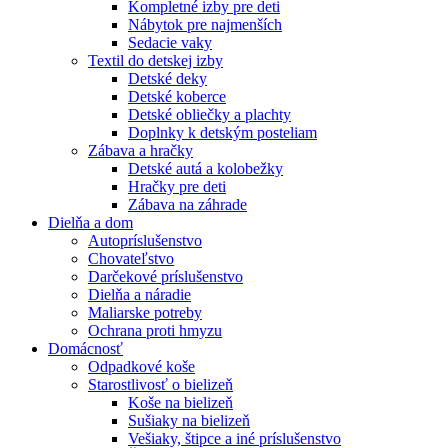
Kompletné izby pre deti
Nábytok pre najmenších
Sedacie vaky
Textil do detskej izby
Detské deky
Detské koberce
Detské obliečky a plachty
Doplnky k detským posteliam
Zábava a hračky
Detské autá a kolobežky
Hračky pre deti
Zábava na záhrade
Dielňa a dom
Autopríslušenstvo
Chovateľstvo
Darčekové príslušenstvo
Dielňa a náradie
Maliarske potreby
Ochrana proti hmyzu
Domácnosť
Odpadkové koše
Starostlivosť o bielizeň
Koše na bielizeň
Sušiaky na bielizeň
Vešiaky, štipce a iné príslušenstvo