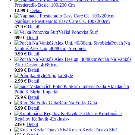
Prestieradlo Basic, 100/200 Cm
12.99 €
Detail
Napínacie Prestieradlo Easy Care Ca. 100x200cm
37.9 €
Detail
Veľká Pohovka Surf
699 €
Detail
Poťah Na
Vankúš Alex Uni, 40/80cm, Sivobiela
9.99 €
Detail
Poťah Na Vankúš
Alex Design, 40/80cm
9.99 €
Detail
Prípojka Style
2.99 €
Detail
Sada Vkladacích
Políc K Skrini Imperial
75.9 €
Detail
Rám Na Fotky Gitta
6.99 €
Detail
Kombinácia
Regálov Keflavik -Exklusiv-
239 €
Detail
Kreslo Kezia Tmavá Sivá