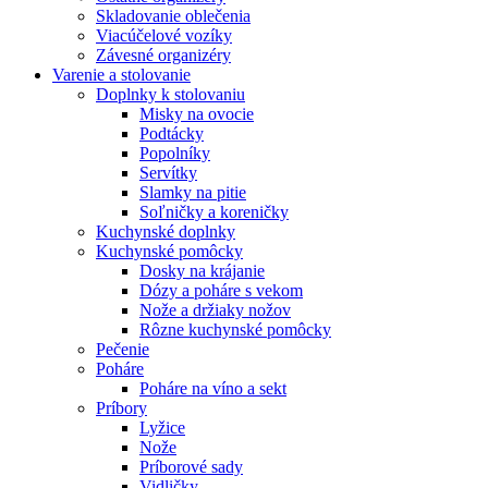
Skladovanie oblečenia
Viacúčelové vozíky
Závesné organizéry
Varenie a stolovanie
Doplnky k stolovaniu
Misky na ovocie
Podtácky
Popolníky
Servítky
Slamky na pitie
Soľničky a koreničky
Kuchynské doplnky
Kuchynské pomôcky
Dosky na krájanie
Dózy a poháre s vekom
Nože a držiaky nožov
Rôzne kuchynské pomôcky
Pečenie
Poháre
Poháre na víno a sekt
Príbory
Lyžice
Nože
Príborové sady
Vidličky