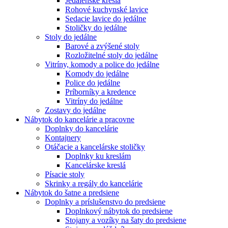
Jedálenské kreslá
Rohové kuchynské lavice
Sedacie lavice do jedálne
Stoličky do jedálne
Stoly do jedálne
Barové a zvýšené stoly
Rozložitelné stoly do jedálne
Vitríny, komody a police do jedálne
Komody do jedálne
Police do jedálne
Príborníky a kredence
Vitríny do jedálne
Zostavy do jedálne
Nábytok do kancelárie a pracovne
Doplnky do kancelárie
Kontajnery
Otáčacie a kancelárske stoličky
Doplnky ku kreslám
Kancelárske kreslá
Písacie stoly
Skrinky a regály do kancelárie
Nábytok do šatne a predsiene
Doplnky a príslušenstvo do predsiene
Doplnkový nábytok do predsiene
Stojany a vozíky na šaty do predsiene