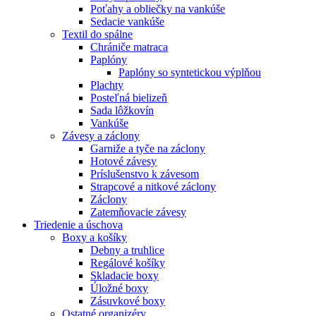
Poťahy a obliečky na vankúše
Sedacie vankúše
Textil do spálne
Chrániče matraca
Paplóny
Paplóny so syntetickou výplňou
Plachty
Posteľná bielizeň
Sada lôžkovín
Vankúše
Závesy a záclony
Garniže a tyče na záclony
Hotové závesy
Príslušenstvo k závesom
Strapcové a nitkové záclony
Záclony
Zatemňovacie závesy
Triedenie a úschova
Boxy a košíky
Debny a truhlice
Regálové košíky
Skladacie boxy
Úložné boxy
Zásuvkové boxy
Ostatné organizéry