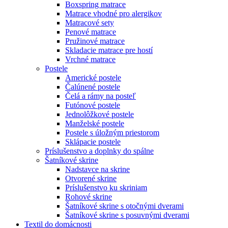
Boxspring matrace
Matrace vhodné pro alergikov
Matracové sety
Penové matrace
Pružinové matrace
Skladacie matrace pre hostí
Vrchné matrace
Postele
Americké postele
Čalúnené postele
Čelá a rámy na posteľ
Futónové postele
Jednolôžkové postele
Manželské postele
Postele s úložným priestorom
Sklápacie postele
Príslušenstvo a doplnky do spálne
Šatníkové skrine
Nadstavce na skrine
Otvorené skrine
Príslušenstvo ku skriniam
Rohové skrine
Šatníkové skrine s otočnými dverami
Šatníkové skrine s posuvnými dverami
Textil do domácnosti