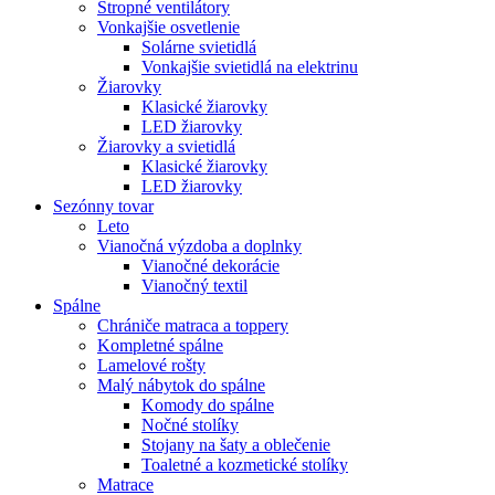
Stropné ventilátory
Vonkajšie osvetlenie
Solárne svietidlá
Vonkajšie svietidlá na elektrinu
Žiarovky
Klasické žiarovky
LED žiarovky
Žiarovky a svietidlá
Klasické žiarovky
LED žiarovky
Sezónny tovar
Leto
Vianočná výzdoba a doplnky
Vianočné dekorácie
Vianočný textil
Spálne
Chrániče matraca a toppery
Kompletné spálne
Lamelové rošty
Malý nábytok do spálne
Komody do spálne
Nočné stolíky
Stojany na šaty a oblečenie
Toaletné a kozmetické stolíky
Matrace