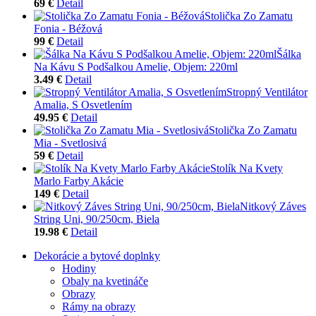
69 €
Detail
Stolička Zo Zamatu
Fonia - Béžová
99 €
Detail
Šálka
Na Kávu S Podšalkou Amelie, Objem: 220ml
3.49 €
Detail
Stropný Ventilátor
Amalia, S Osvetlením
49.95 €
Detail
Stolička Zo Zamatu
Mia - Svetlosivá
59 €
Detail
Stolík Na Kvety
Marlo Farby Akácie
149 €
Detail
Nitkový Záves
String Uni, 90/250cm, Biela
19.98 €
Detail
Dekorácie a bytové doplnky
Hodiny
Obaly na kvetináče
Obrazy
Rámy na obrazy