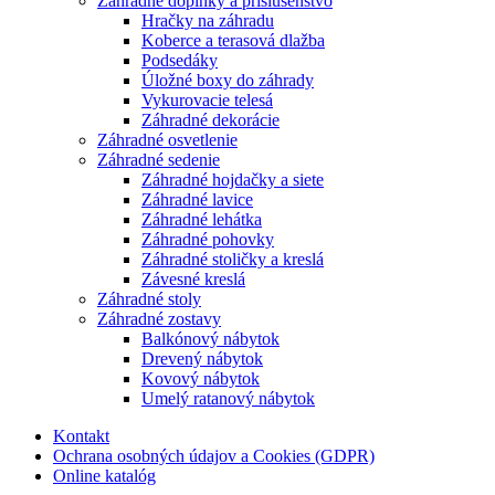
Záhradné doplnky a príslušenstvo
Hračky na záhradu
Koberce a terasová dlažba
Podsedáky
Úložné boxy do záhrady
Vykurovacie telesá
Záhradné dekorácie
Záhradné osvetlenie
Záhradné sedenie
Záhradné hojdačky a siete
Záhradné lavice
Záhradné lehátka
Záhradné pohovky
Záhradné stoličky a kreslá
Závesné kreslá
Záhradné stoly
Záhradné zostavy
Balkónový nábytok
Drevený nábytok
Kovový nábytok
Umelý ratanový nábytok
Kontakt
Ochrana osobných údajov a Cookies (GDPR)
Online katalóg