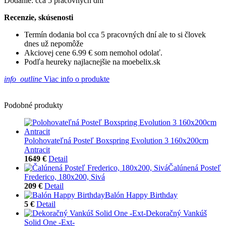
Dodanie: cca 5 pracovných dní
Recenzie, skúsenosti
Termín dodania bol cca 5 pracovných dní ale to si človek
dnes už nepomôže
Akciovej cene 6.99 € som nemohol odolať.
Podľa heureky najlacnejšie na moebelix.sk
info_outline
Viac info o produkte
Podobné produkty
Polohovateľná Posteľ Boxspring Evolution 3 160x200cm
Antracit
1649 €
Detail
Čalúnená Posteľ
Frederico, 180x200, Sivá
209 €
Detail
Balón Happy Birthday
5 €
Detail
Dekoračný Vankúš
Solid One -Ext-