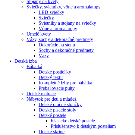
Stojany na kvety
Sviečky, svietniky, vône a aromalampy
LED-sviečky
Sviečky
Svietniky a stojany na sviečky
Vône a aromalampy
Umelé kvety
Vázy, sochy a dekoračné predmety
Dekorácie na stenu
Sochy a dekoračné predmety
Vázy
Detská izba
Bábätká
Detské postieľky
Detský textil
Kompletné izby pre bábätká
Prebaľovacie pulty
Detské matrace
Nábytok pre deti a mládež
Detské otočné stoličky
Detské písacie stoly
Detské postele
Klasické detské postele
Príslušenstvo k detským posteliam
Detské skrine