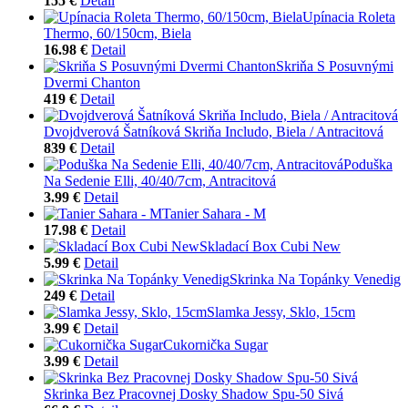
155 €
Detail
Upínacia Roleta
Thermo, 60/150cm, Biela
16.98 €
Detail
Skriňa S Posuvnými
Dvermi Chanton
419 €
Detail
Dvojdverová Šatníková Skriňa Includo, Biela / Antracitová
839 €
Detail
Poduška
Na Sedenie Elli, 40/40/7cm, Antracitová
3.99 €
Detail
Tanier Sahara - M
17.98 €
Detail
Skladací Box Cubi New
5.99 €
Detail
Skrinka Na Topánky Venedig
249 €
Detail
Slamka Jessy, Sklo, 15cm
3.99 €
Detail
Cukornička Sugar
3.99 €
Detail
Skrinka Bez Pracovnej Dosky Shadow Spu-50 Sivá