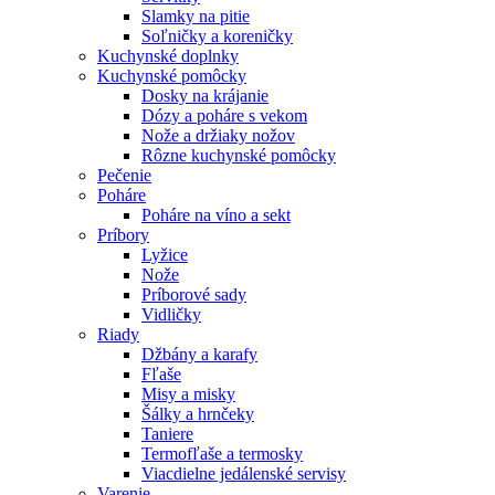
Slamky na pitie
Soľničky a koreničky
Kuchynské doplnky
Kuchynské pomôcky
Dosky na krájanie
Dózy a poháre s vekom
Nože a držiaky nožov
Rôzne kuchynské pomôcky
Pečenie
Poháre
Poháre na víno a sekt
Príbory
Lyžice
Nože
Príborové sady
Vidličky
Riady
Džbány a karafy
Fľaše
Misy a misky
Šálky a hrnčeky
Taniere
Termofľaše a termosky
Viacdielne jedálenské servisy
Varenie