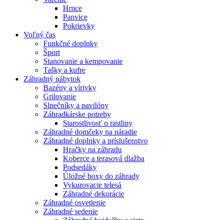
Hrnce
Panvice
Pokrievky
Voľný čas
Funkčné doplnky
Šport
Stanovanie a kempovanie
Tašky a kufre
Záhradný nábytok
Bazény a vírivky
Grilovanie
Slnečníky a pavilóny
Záhradkárske potreby
Starostlivosť o rastliny
Záhradné domčeky na náradie
Záhradné doplnky a príslušenstvo
Hračky na záhradu
Koberce a terasová dlažba
Podsedáky
Úložné boxy do záhrady
Vykurovacie telesá
Záhradné dekorácie
Záhradné osvetlenie
Záhradné sedenie