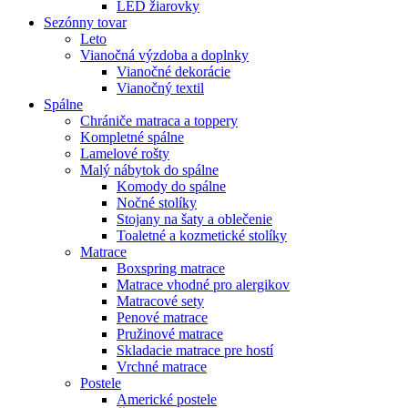
LED žiarovky
Sezónny tovar
Leto
Vianočná výzdoba a doplnky
Vianočné dekorácie
Vianočný textil
Spálne
Chrániče matraca a toppery
Kompletné spálne
Lamelové rošty
Malý nábytok do spálne
Komody do spálne
Nočné stolíky
Stojany na šaty a oblečenie
Toaletné a kozmetické stolíky
Matrace
Boxspring matrace
Matrace vhodné pro alergikov
Matracové sety
Penové matrace
Pružinové matrace
Skladacie matrace pre hostí
Vrchné matrace
Postele
Americké postele