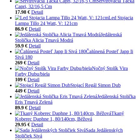
Servírovacia Tácka
Capri, 32/16,5 Cm
17.98 €
Detail
Led Stojacia
Lampa Tillo 24 Watt, V: 121cm
86.9 €
Detail
Jedálenská
Stolička Alicia Tmavá Modrá
59.9 €
Detail
Čalúnená Posteľ Japp Ii
Sivá 180
269 €
Detail
Nočný Stolík Vira
Farby Dubu/biela
109 €
Detail
Stojací Regál Simon Dub
449 €
Detail
Jedálenská Stolička
Eris Tmavá Zelená
89.9 €
Detail
Tkaný
Koberec Daphne 1, 80/140cm, Béžová
29.95 €
Detail
Sada Jedálenských
Stoličiek Sivá