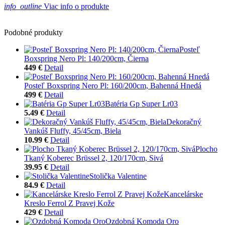
info_outline
Viac info o produkte
Podobné produkty
Posteľ
Boxspring Nero Pl: 140/200cm, Čierna
449 €
Detail
Posteľ Boxspring Nero Pl: 160/200cm, Bahenná Hnedá
499 €
Detail
Batéria Gp Super Lr03
5.49 €
Detail
Dekoračný
Vankúš Fluffy, 45/45cm, Biela
10.99 €
Detail
Plocho
Tkaný Koberec Brüssel 2, 120/170cm, Sivá
39.95 €
Detail
Stolička Valentine
84.9 €
Detail
Kancelárske
Kreslo Ferrol Z Pravej Kože
429 €
Detail
Ozdobná Komoda Oro