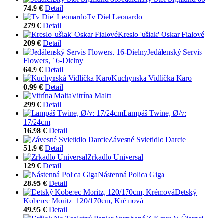
74.9 €
Detail
Tv Diel Leonardo
279 €
Detail
Kreslo 'ušiak' Oskar Fialové
209 €
Detail
Jedálenský Servis
Flowers, 16-Dielny
64.9 €
Detail
Kuchynská Vidlička Karo
0.99 €
Detail
Vitrína Malta
299 €
Detail
Lampáš Twine, Ø/v:
17/24cm
16.98 €
Detail
Závesné Svietidlo Darcie
51.9 €
Detail
Zrkadlo Universal
129 €
Detail
Nástenná Polica Giga
28.95 €
Detail
Detský
Koberec Moritz, 120/170cm, Krémová
49.95 €
Detail