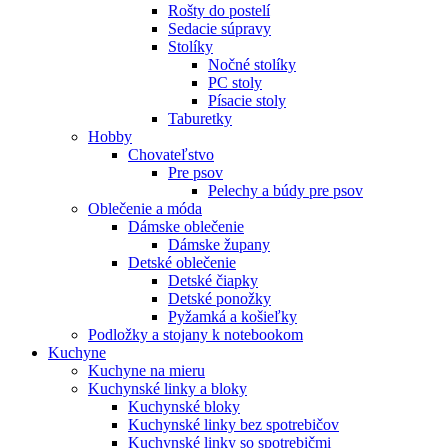
Rošty do postelí
Sedacie súpravy
Stolíky
Nočné stolíky
PC stoly
Písacie stoly
Taburetky
Hobby
Chovateľstvo
Pre psov
Pelechy a búdy pre psov
Oblečenie a móda
Dámske oblečenie
Dámske župany
Detské oblečenie
Detské čiapky
Detské ponožky
Pyžamká a košieľky
Podložky a stojany k notebookom
Kuchyne
Kuchyne na mieru
Kuchynské linky a bloky
Kuchynské bloky
Kuchynské linky bez spotrebičov
Kuchynské linky so spotrebičmi