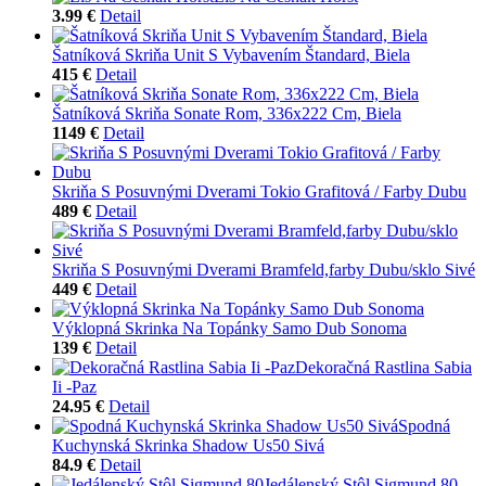
3.99 €
Detail
Šatníková Skriňa Unit S Vybavením Štandard, Biela
415 €
Detail
Šatníková Skriňa Sonate Rom, 336x222 Cm, Biela
1149 €
Detail
Skriňa S Posuvnými Dverami Tokio Grafitová / Farby Dubu
489 €
Detail
Skriňa S Posuvnými Dverami Bramfeld,farby Dubu/sklo Sivé
449 €
Detail
Výklopná Skrinka Na Topánky Samo Dub Sonoma
139 €
Detail
Dekoračná Rastlina Sabia
Ii -Paz
24.95 €
Detail
Spodná
Kuchynská Skrinka Shadow Us50 Sivá
84.9 €
Detail
Jedálenský Stôl Sigmund 80