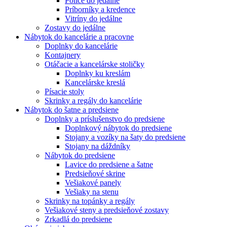
Police do jedálne
Príborníky a kredence
Vitríny do jedálne
Zostavy do jedálne
Nábytok do kancelárie a pracovne
Doplnky do kancelárie
Kontajnery
Otáčacie a kancelárske stoličky
Doplnky ku kreslám
Kancelárske kreslá
Písacie stoly
Skrinky a regály do kancelárie
Nábytok do šatne a predsiene
Doplnky a príslušenstvo do predsiene
Doplnkový nábytok do predsiene
Stojany a vozíky na šaty do predsiene
Stojany na dáždníky
Nábytok do predsiene
Lavice do predsiene a šatne
Predsieňové skrine
Vešiakové panely
Vešiaky na stenu
Skrinky na topánky a regály
Vešiakové steny a predsieňové zostavy
Zrkadlá do predsiene