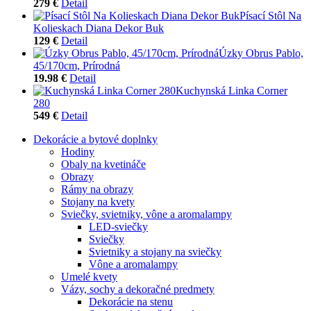
279 €
Detail
Písací Stôl Na
Kolieskach Diana Dekor Buk
129 €
Detail
Úzky Obrus Pablo,
45/170cm, Prírodná
19.98 €
Detail
Kuchynská Linka Corner
280
549 €
Detail
Dekorácie a bytové doplnky
Hodiny
Obaly na kvetináče
Obrazy
Rámy na obrazy
Stojany na kvety
Sviečky, svietniky, vône a aromalampy
LED-sviečky
Sviečky
Svietniky a stojany na sviečky
Vône a aromalampy
Umelé kvety
Vázy, sochy a dekoračné predmety
Dekorácie na stenu