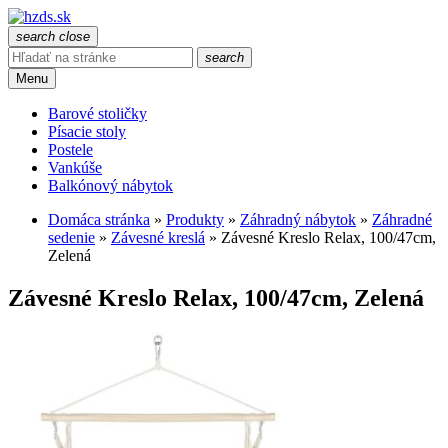
search
close
search
Menu
Barové stoličky
Písacie stoly
Postele
Vankúše
Balkónový nábytok
Domáca stránka
»
Produkty
»
Záhradný nábytok
»
Záhradné
sedenie
»
Závesné kreslá
»
Závesné Kreslo Relax, 100/47cm,
Zelená
Závesné Kreslo Relax, 100/47cm, Zelená