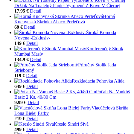
Držiak Na Toaletný Papier Vyrobené Z Kovu V Čiernej
17.95 €
Detail
Horná
Kuchynská Skrinka Abaco Perleťová
69 €
Detail
Široká Komoda
Novena -Exklusiv-
149 €
Detail
Konferenčný Stolík
Mumbai Masív
134.9 €
Detail
Príručný Stolík Jada
Strieborný
119 €
Detail
Rozkladacia Pohovka Alida
649 €
Detail
Poťah Na Vankúš
Basic 2 Ks, 40/80 Cm
9.99 €
Detail
Viacúčelová Skriňa
Lona Bielej Farby
219 €
Detail
Kreslo Sindri Sivá
499 €
Detail