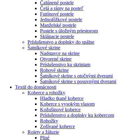
Čalúnené postele
Čelá a rámy na posteľ
Futónové postele
Jednolôžkové postele
Manželské postele
Postele s úložným priestorom
Sklápacie postele
Príslušenstvo a doplnky do spálne
Šatníkové skrine
Nadstavce na skrine
Otvorené skrine
Príslušenstvo ku skriniam
Rohové skrine
Šatníkové skrine s otočnými dverami
Šatníkové skrine s posuvnými dverami
Textil do domácnosti
Koberce a rohožky
Hladko tkané koberce
Koberce s vysokým vlasom
Kožušinové koberce
Príslušenstvo a doplnky ku kobercom
Rohožky
Zošívané koberce
Rolety a žáluzie
Plisé