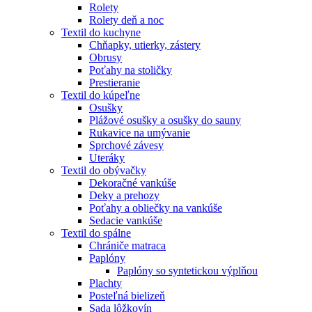
Rolety
Rolety deň a noc
Textil do kuchyne
Chňapky, utierky, zástery
Obrusy
Poťahy na stoličky
Prestieranie
Textil do kúpeľne
Osušky
Plážové osušky a osušky do sauny
Rukavice na umývanie
Sprchové závesy
Uteráky
Textil do obývačky
Dekoračné vankúše
Deky a prehozy
Poťahy a obliečky na vankúše
Sedacie vankúše
Textil do spálne
Chrániče matraca
Paplóny
Paplóny so syntetickou výplňou
Plachty
Posteľná bielizeň
Sada lôžkovín