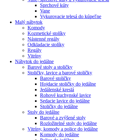
Sprchové kúty
Vane
Vykurovacie telesá do kúpeľne
Malý nábytok
Komody
Kozmetické stolíky
Nástenné regály
Odkladacie stolíky
Regály
Vitríny
Nábytok do jedálne
Barové stoly a stoličky
Stoličky, lavice a barové stoličky
Barové stoličky
Hojdacie stoličky do jedálne
Jedálenské kreslá
Rohové kuchynské lavice
Sedacie lavice do jedálne
Stoličky do jedálne
Stoly do jedálne
Barové a zvýšené stoly
Rozložitelné stoly do jedálne
Vitríny, komody a police do jedálne
Komody do jedálne