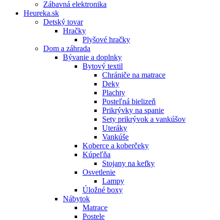
Zábavná elektronika
Heureka.sk
Detský tovar
Hračky
Plyšové hračky
Dom a záhrada
Bývanie a doplnky
Bytový textil
Chrániče na matrace
Deky
Plachty
Posteľná bielizeň
Prikrývky na spanie
Sety prikrývok a vankúšov
Uteráky
Vankúše
Koberce a koberčeky
Kúpeľňa
Stojany na kefky
Osvetlenie
Lampy
Úložné boxy
Nábytok
Matrace
Postele