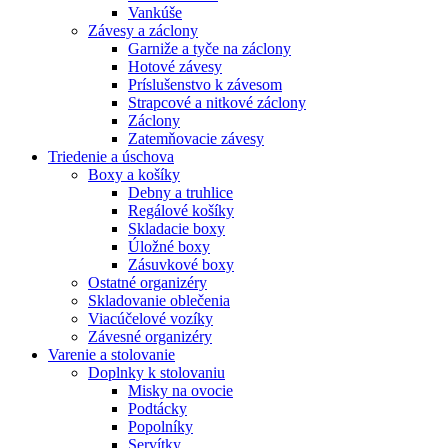
Vankúše
Závesy a záclony
Garniže a tyče na záclony
Hotové závesy
Príslušenstvo k závesom
Strapcové a nitkové záclony
Záclony
Zatemňovacie závesy
Triedenie a úschova
Boxy a košíky
Debny a truhlice
Regálové košíky
Skladacie boxy
Úložné boxy
Zásuvkové boxy
Ostatné organizéry
Skladovanie oblečenia
Viacúčelové vozíky
Závesné organizéry
Varenie a stolovanie
Doplnky k stolovaniu
Misky na ovocie
Podtácky
Popolníky
Servítky