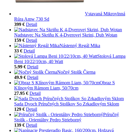
Vstavaná Mikrovlnná
Rúra Amw 730 Sd
399 €
Detail
Nadstavec Na Skriňu K 4-Dverovej Skrini, Dub Wotan
159 €
Detail
Nástenný Regál Mika
33 €
Detail
Stolová Lampa
Beni 10/22/10cm, 40 Watt
5.99 €
Detail
Nočný Stolík Čierna
49.9 €
Detail
Obraz S
Klínovým Rámom Liam, 50/70cm
27.95 €
Detail
Sada Dvoch Príručných Stolíkov So Zrkadlovým Sklom
129 €
Detail
Príručný
Stolík - Orientálny Pedro Strieborný
139 €
Detail