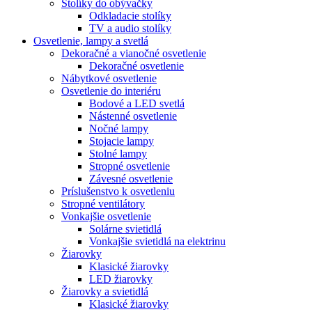
Stolíky do obývačky
Odkladacie stolíky
TV a audio stolíky
Osvetlenie, lampy a svetlá
Dekoračné a vianočné osvetlenie
Dekoračné osvetlenie
Nábytkové osvetlenie
Osvetlenie do interiéru
Bodové a LED svetlá
Nástenné osvetlenie
Nočné lampy
Stojacie lampy
Stolné lampy
Stropné osvetlenie
Závesné osvetlenie
Príslušenstvo k osvetleniu
Stropné ventilátory
Vonkajšie osvetlenie
Solárne svietidlá
Vonkajšie svietidlá na elektrinu
Žiarovky
Klasické žiarovky
LED žiarovky
Žiarovky a svietidlá
Klasické žiarovky