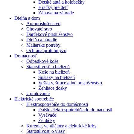
Detské autá a kolobežky
Hračky pre deti
Zábava na záhrade
Dielňa a dom
Autopríslušenstvo
Chovateľstvo
Darčekové príslušenstvo
Dielňa a náradie
Maliarske potreby
Ochrana proti hmyzu
Domácnosť
Odpadkové koše
Starostlivosť o bielizeň
Koše na bielizeň
Sušiaky na bielizeň
Vešiaky, štipce a iné príslušenstvo
Žehliace dosky
Upratovanie
Elektrické spotrebiče
Elektrospotrebiče do domácnosti
Dalšie elektrospotrebiče do domácnosti
Vysávače
Žehličky
Kúrenie, ventilátory a elektrické krby
Starostlivosť o vlasy