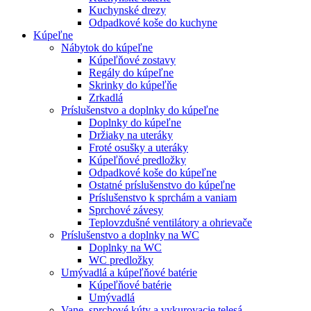
Kuchynské drezy
Odpadkové koše do kuchyne
Kúpeľne
Nábytok do kúpeľne
Kúpeľňové zostavy
Regály do kúpeľne
Skrinky do kúpeľňe
Zrkadlá
Príslušenstvo a doplnky do kúpeľne
Doplnky do kúpeľne
Držiaky na uteráky
Froté osušky a uteráky
Kúpeľňové predložky
Odpadkové koše do kúpeľne
Ostatné príslušenstvo do kúpeľne
Príslušenstvo k sprchám a vaniam
Sprchové závesy
Teplovzdušné ventilátory a ohrievače
Príslušenstvo a doplnky na WC
Doplnky na WC
WC predložky
Umývadlá a kúpeľňové batérie
Kúpeľňové batérie
Umývadlá
Vane, sprchové kúty a vykurovacie telesá