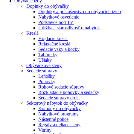
Obývacie izby
Doplnky do obývačky
Doplnky a príslušenstvo do obývacích izieb
Nábytkové osvetlenie
Podstavce pod TV
Údržba a starostlivosť o nábytok
Kreslá
Hojdacie kreslá
Relaxačné kreslá
Sedacie vaky a kocky
Taburetky
Ušiaky
Obývačkové steny
Sedacie súpravy
Leňošky
Pohovky
Rohové sedacie súpravy
Rozkladacie pohovky a sedačky
Sedacie súpravy do U
Sektorový nábytok do obývačky
Komody do obývačky
Nábytkové programy
Nástenné police
Regály a deliace steny
Vitríny