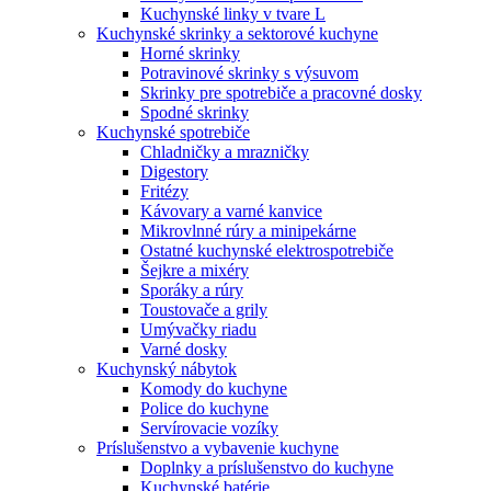
Kuchynské linky v tvare L
Kuchynské skrinky a sektorové kuchyne
Horné skrinky
Potravinové skrinky s výsuvom
Skrinky pre spotrebiče a pracovné dosky
Spodné skrinky
Kuchynské spotrebiče
Chladničky a mrazničky
Digestory
Fritézy
Kávovary a varné kanvice
Mikrovlnné rúry a minipekárne
Ostatné kuchynské elektrospotrebiče
Šejkre a mixéry
Sporáky a rúry
Toustovače a grily
Umývačky riadu
Varné dosky
Kuchynský nábytok
Komody do kuchyne
Police do kuchyne
Servírovacie vozíky
Príslušenstvo a vybavenie kuchyne
Doplnky a príslušenstvo do kuchyne
Kuchynské batérie