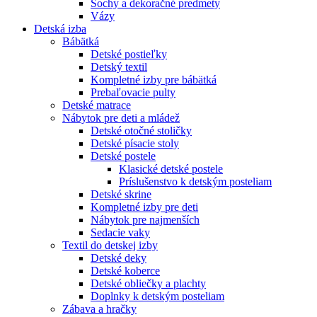
Sochy a dekoračné predmety
Vázy
Detská izba
Bábätká
Detské postieľky
Detský textil
Kompletné izby pre bábätká
Prebaľovacie pulty
Detské matrace
Nábytok pre deti a mládež
Detské otočné stoličky
Detské písacie stoly
Detské postele
Klasické detské postele
Príslušenstvo k detským posteliam
Detské skrine
Kompletné izby pre deti
Nábytok pre najmenších
Sedacie vaky
Textil do detskej izby
Detské deky
Detské koberce
Detské obliečky a plachty
Doplnky k detským posteliam
Zábava a hračky