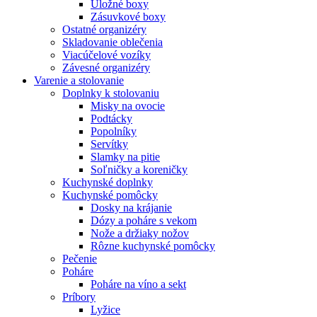
Úložné boxy
Zásuvkové boxy
Ostatné organizéry
Skladovanie oblečenia
Viacúčelové vozíky
Závesné organizéry
Varenie a stolovanie
Doplnky k stolovaniu
Misky na ovocie
Podtácky
Popolníky
Servítky
Slamky na pitie
Soľničky a koreničky
Kuchynské doplnky
Kuchynské pomôcky
Dosky na krájanie
Dózy a poháre s vekom
Nože a držiaky nožov
Rôzne kuchynské pomôcky
Pečenie
Poháre
Poháre na víno a sekt
Príbory
Lyžice