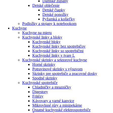
Dámske župany
Detské oblečenie
Detské čiapky
Detské ponožky
Pyžamká a košieľky
Podložky a stojany k notebookom
Kuchyne
Kuchyne na mieru
Kuchynské linky a bloky
Kuchynské bloky
Kuchynské linky bez spotrebičov
Kuchynské linky so spotrebičmi
Kuchynské linky v tvare L
Kuchynské skrinky a sektorové kuchyne
Horné skrinky
Potravinové skrinky s výsuvom
Skrinky pre spotrebiče a pracovné dosky
Spodné skrinky
Kuchynské spotrebiče
Chladničky a mrazničky
Digestory
Fritézy
Kávovary a varné kanvice
Mikrovlnné rúry a minipekárne
Ostatné kuchynské elektrospotrebiče