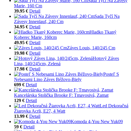
Sada Tyčí Na Závesy
Marie, 160 Cm
39.95 €
Detail
Sada Tyčí Na
Závesy Innenlauf, 240 Cm
34.95 €
Detail
Hladko Tkaný
Koberec Marie, 160cm
49.95 €
Detail
Záves Louis, 140/245 Cm
19.98 €
Detail
Hotový Záves
Lina, 140/245cm, Zelená
17.98 €
Detail
Posteľ S
Nebesami Lino Záves Béžovo-Biely
699 €
Detail
Kancelárska Stolička Brooke F: Tmavosivá, Zamat
129 €
Detail
Led Dekoračná
Žiarovka Acrli, E27, 4 Watt
13.99 €
Detail
Komoda 4-You New Yuk09
59 €
Detail