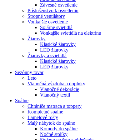
Závesné osvetlenie
Príslušenstvo k osvetleniu
Stropné ventilátory
Vonkajšie osvetlenie
Solárne svietidlá
Vonkajšie svietidlá na elektrinu
Žiarovky
Klasické žiarovky
LED žiarovky
Žiarovky a svietidlá
Klasické žiarovky
LED žiarovky
Sezónny tovar
Leto
Vianočná výzdoba a doplnky
Vianočné dekorácie
Vianočný textil
Spálne
Chrániče matraca a toppery
Kompletné spálne
Lamelové rošty
Malý nábytok do spálne
Komody do spálne
Nočné stolíky
Stojany na šaty a oblečenie