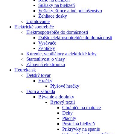
Sušiaky na bielizeň
Vešiaky, štipce a iné príslušenstvo
Žehliace dosky
Upratovanie
Elektrické spotrebiče
Elektrospotrebiče do domácnosti
Dalšie elektrospotrebiče do domácnosti
Vysávače
Žehličky
Kúrenie, ventilátory a elektrické krby
Starostlivosť o vlasy
Zábavná elektronika
Heureka.sk
Detský tovar
Hračky
Plyšové hračky
Dom a záhrada
Bývanie a doplnky
Bytový textil
Chrániče na matrace
Deky
Plachty
Posteľná bielizeň
Prikrývky na spanie