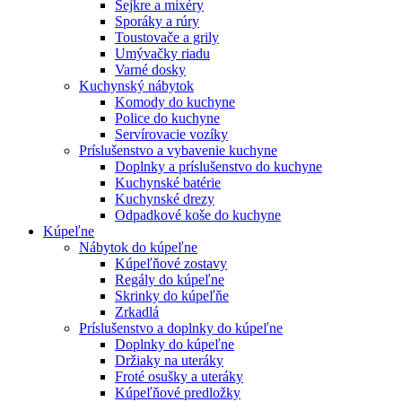
Šejkre a mixéry
Sporáky a rúry
Toustovače a grily
Umývačky riadu
Varné dosky
Kuchynský nábytok
Komody do kuchyne
Police do kuchyne
Servírovacie vozíky
Príslušenstvo a vybavenie kuchyne
Doplnky a príslušenstvo do kuchyne
Kuchynské batérie
Kuchynské drezy
Odpadkové koše do kuchyne
Kúpeľne
Nábytok do kúpeľne
Kúpeľňové zostavy
Regály do kúpeľne
Skrinky do kúpeľňe
Zrkadlá
Príslušenstvo a doplnky do kúpeľne
Doplnky do kúpeľne
Držiaky na uteráky
Froté osušky a uteráky
Kúpeľňové predložky