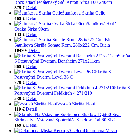
Rozkladací Jedálenský Stôl Anton Šírka 160-240cm
379 €
Detail
Šatníková Skriňa Celle
469 €
Detail
Šatníková Skriňa
Osaka Šírka 90cm
133 €
Detail
Šatníková Skriňa Sonate Rom, 280x222 Cm, Biela
1049 €
Detail
Skriňa
S Posuvnými Dverami Bensheim 271x211cm
869 €
Detail
Skriňa S
Posuvnými Dvermi Level 36 C
779 €
Detail
Skriňa S
Posuvnými Dverami Feldkirch 4 271/210
539 €
Detail
Vysoká Skriňa Float
119 €
Detail
Skrinka Na Vstavané Spotrebiče Shadow Dgit60 Sivá
169 €
Detail
Dekoračná Miska