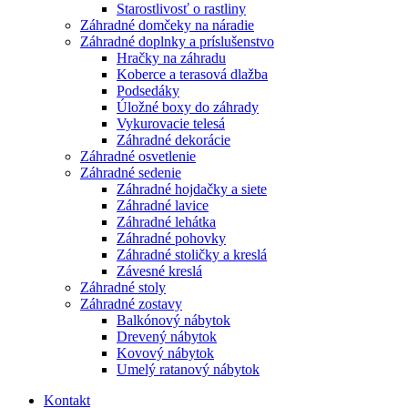
Starostlivosť o rastliny
Záhradné domčeky na náradie
Záhradné doplnky a príslušenstvo
Hračky na záhradu
Koberce a terasová dlažba
Podsedáky
Úložné boxy do záhrady
Vykurovacie telesá
Záhradné dekorácie
Záhradné osvetlenie
Záhradné sedenie
Záhradné hojdačky a siete
Záhradné lavice
Záhradné lehátka
Záhradné pohovky
Záhradné stoličky a kreslá
Závesné kreslá
Záhradné stoly
Záhradné zostavy
Balkónový nábytok
Drevený nábytok
Kovový nábytok
Umelý ratanový nábytok
Kontakt