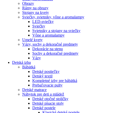
Obrazy
Rámy na obrazy
Stojany na kvety
Sviečky, svietniky, vône a aromalampy
LED-sviečky
Sviečky
Svietniky a stojany na sviečky
Vône a aromalampy
Umelé kvety
Vázy, sochy a dekoračné predmety
Dekorácie na stenu
Sochy a dekoračné predmety
Vázy
Detská izba
Bábätká
Detské postieľky
Detský textil
Kompletné izby pre bábätká
Prebaľovacie pulty
Detské matrace
Nábytok pre deti a mládež
Detské otočné stoličky
Detské písacie stoly
Detské postele
Klasické detské postele