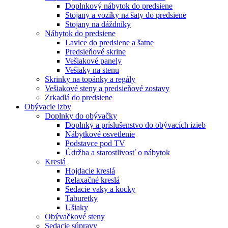
Doplnkový nábytok do predsiene
Stojany a vozíky na šaty do predsiene
Stojany na dáždníky
Nábytok do predsiene
Lavice do predsiene a šatne
Predsieňové skrine
Vešiakové panely
Vešiaky na stenu
Skrinky na topánky a regály
Vešiakové steny a predsieňové zostavy
Zrkadlá do predsiene
Obývacie izby
Doplnky do obývačky
Doplnky a príslušenstvo do obývacích izieb
Nábytkové osvetlenie
Podstavce pod TV
Údržba a starostlivosť o nábytok
Kreslá
Hojdacie kreslá
Relaxačné kreslá
Sedacie vaky a kocky
Taburetky
Ušiaky
Obývačkové steny
Sedacie súpravy