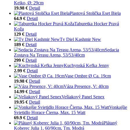
Keiko, Ø: 29cm
19.98 €
Detail
Plastová Stolička Eset Biela
64.9 €
Detail
Taburetka Hocker Pravá
Koža
129 €
Detail
Tv Diel Kashmir New
189 €
Detail
Sedacia
Zostava Na Terasu Arena, 53/53/40cm
299 €
Detail
Kuchynská Kefka Jenny
2.99 €
Detail
Vase Ombre Ø Ca. 19cm
19.98 €
Detail
Váza Presence, V: 40cm
14.99 €
Detail
Vešiakový Panel Senex
19.95 €
Detail
Vonkajšie
Svietidlo Horace Čierna, Max. 15 Watt
69.9 €
Detail
Plátaný
Koberec Julia 1, 60/90cm, Tm. Modrá