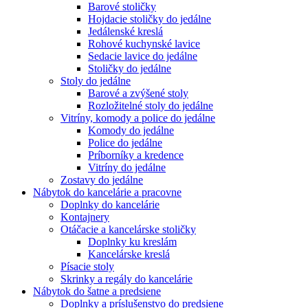
Barové stoličky
Hojdacie stoličky do jedálne
Jedálenské kreslá
Rohové kuchynské lavice
Sedacie lavice do jedálne
Stoličky do jedálne
Stoly do jedálne
Barové a zvýšené stoly
Rozložitelné stoly do jedálne
Vitríny, komody a police do jedálne
Komody do jedálne
Police do jedálne
Príborníky a kredence
Vitríny do jedálne
Zostavy do jedálne
Nábytok do kancelárie a pracovne
Doplnky do kancelárie
Kontajnery
Otáčacie a kancelárske stoličky
Doplnky ku kreslám
Kancelárske kreslá
Písacie stoly
Skrinky a regály do kancelárie
Nábytok do šatne a predsiene
Doplnky a príslušenstvo do predsiene