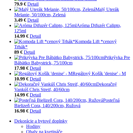
79.9 €
Detail
Malý Uterák
Melanie, 50/100cm, Zelená
3.49 €
Detail
Aróma Difuzér Calipto,
125ml
14.99 €
Detail
Komoda Lift *cenový
Trhák*
89 €
Detail
Prikrývka Pre
Bábätko Babystrick, 75/100cm
17.98 €
Detail
Regálový Košík 'denise' - M
10.99 €
Detail
Dekoračný
Vankúš Chris Streif, 40/60cm
14.99 €
Detail
Posteľná
Bielizeň Cora, 140/200cm, Ružová
16.98 €
Detail
Dekorácie a bytové doplnky
Hodiny
Obaly na kvetináče