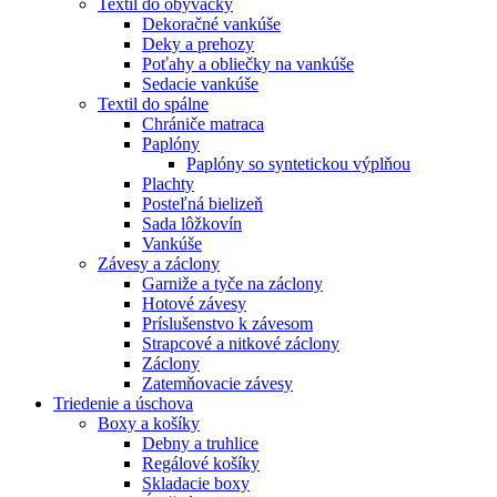
Textil do obývačky
Dekoračné vankúše
Deky a prehozy
Poťahy a obliečky na vankúše
Sedacie vankúše
Textil do spálne
Chrániče matraca
Paplóny
Paplóny so syntetickou výplňou
Plachty
Posteľná bielizeň
Sada lôžkovín
Vankúše
Závesy a záclony
Garniže a tyče na záclony
Hotové závesy
Príslušenstvo k závesom
Strapcové a nitkové záclony
Záclony
Zatemňovacie závesy
Triedenie a úschova
Boxy a košíky
Debny a truhlice
Regálové košíky
Skladacie boxy