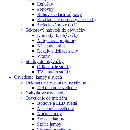
Leňošky
Pohovky
Rohové sedacie súpravy
Rozkladacie pohovky a sedačky
Sedacie súpravy do U
Sektorový nábytok do obývačky
Komody do obývačky
Nábytkové programy
Nástenné police
Regály a deliace steny
Vitríny
Stolíky do obývačky
Odkladacie stolíky
TV a audio stolíky
Osvetlenie, lampy a svetlá
Dekoračné a vianočné osvetlenie
Dekoračné osvetlenie
Nábytkové osvetlenie
Osvetlenie do interiéru
Bodové a LED svetlá
Nástenné osvetlenie
Nočné lampy
Stojacie lampy
Stolné lampy
Stropné osvetlenie