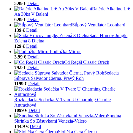
5.99 €
Detail
Batérie Alkaline Lr6
Aa 30ks V Balení
6.99 €
Detail
Stĺpový Ventilátor Leonhard
139 €
Detail
Sada Hrncov Jungle,
Zelená 8 Dielna
129 €
Detail
Podložka Mirror
3.99 €
Detail
Cd Regál Classic Orech
79.9 €
Detail
Sedacia
Súprava Salvador Čierna, Pravý Roh
1199 €
Detail
Rozkladacia Sedačka V Tvare U Charming Charlie
Antracitová
1099 €
Detail
Spodná
Skrinka So Zásuvkami Venezia-Valero
144.9 €
Detail
Stolička Cera Čierna