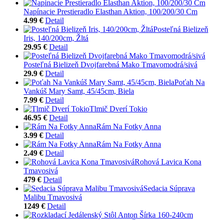
Napínacie Prestieradlo Elasthan Aktion, 100/200/30 Cm
4.99 €
Detail
Posteľná Bielizeň
Iris, 140/200cm, Žltá
29.95 €
Detail
Posteľná Bielizeň Dvojfarebná Mako Tmavomodrá/sivá
29.9 €
Detail
Poťah Na
Vankúš Mary Samt, 45/45cm, Biela
7.99 €
Detail
Tlmič Dverí Tokio
46.95 €
Detail
Rám Na Fotky Anna
3.99 €
Detail
Rám Na Fotky Anna
2.49 €
Detail
Rohová Lavica Kona
Tmavosivá
479 €
Detail
Sedacia Súprava
Malibu Tmavosivá
1249 €
Detail