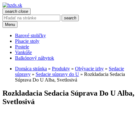
search
close
search
Menu
Barové stoličky
Písacie stoly
Postele
Vankúše
Balkónový nábytok
Domáca stránka
»
Produkty
»
Obývacie izby
»
Sedacie
súpravy
»
Sedacie súpravy do U
»
Rozkladacia Sedacia
Súprava Do U Alba, Svetlosivá
Rozkladacia Sedacia Súprava Do U Alba,
Svetlosivá