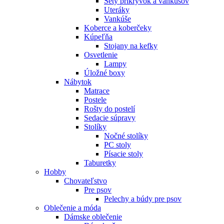
Sety prikrývok a vankúšov
Uteráky
Vankúše
Koberce a koberčeky
Kúpeľňa
Stojany na kefky
Osvetlenie
Lampy
Úložné boxy
Nábytok
Matrace
Postele
Rošty do postelí
Sedacie súpravy
Stolíky
Nočné stolíky
PC stoly
Písacie stoly
Taburetky
Hobby
Chovateľstvo
Pre psov
Pelechy a búdy pre psov
Oblečenie a móda
Dámske oblečenie