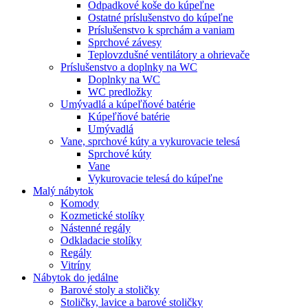
Odpadkové koše do kúpeľne
Ostatné príslušenstvo do kúpeľne
Príslušenstvo k sprchám a vaniam
Sprchové závesy
Teplovzdušné ventilátory a ohrievače
Príslušenstvo a doplnky na WC
Doplnky na WC
WC predložky
Umývadlá a kúpeľňové batérie
Kúpeľňové batérie
Umývadlá
Vane, sprchové kúty a vykurovacie telesá
Sprchové kúty
Vane
Vykurovacie telesá do kúpeľne
Malý nábytok
Komody
Kozmetické stolíky
Nástenné regály
Odkladacie stolíky
Regály
Vitríny
Nábytok do jedálne
Barové stoly a stoličky
Stoličky, lavice a barové stoličky