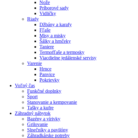
Nože
Príborové sady
Vidličky
Riady
Džbány a karafy
Fľaše
Misy a misky
Šálky a hrnčeky
Taniere
Termofľaše a termosky
Viacdielne jedálenské servisy
Varenie
Hrnce
Panvice
Pokrievky
Voľný čas
Funkčné doplnky
Šport
Stanovanie a kempovanie
Tašky a kufre
Záhradný nábytok
Bazény a vírivky
Grilovanie
Slnečníky a pavilóny
Záhradkárske potreby