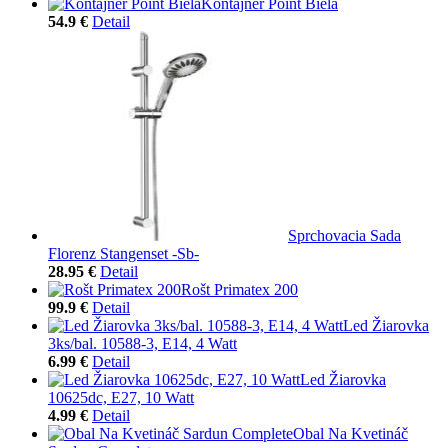
Kontajnér Point Biela
54.9 €
Detail
Sprchovacia Sada
Florenz Stangenset -Sb-
28.95 €
Detail
Rošt Primatex 200
99.9 €
Detail
Led Žiarovka
3ks/bal. 10588-3, E14, 4 Watt
6.99 €
Detail
Led Žiarovka
10625dc, E27, 10 Watt
4.99 €
Detail
Obal Na Kvetináč