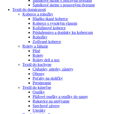
Šatníkové skrine s otočnými dverami
Šatníkové skrine s posuvnými dverami
Textil do domácnosti
Koberce a rohožky
Hladko tkané koberce
Koberce s vysokým vlasom
Kožušinové koberce
Príslušenstvo a doplnky ku kobercom
Rohožky
Zošívané koberce
Rolety a žáluzie
Plisé
Rolety
Rolety deň a noc
Textil do kuchyne
Chňapky, utierky, zástery
Obrusy
Poťahy na stoličky
Prestieranie
Textil do kúpeľne
Osušky
Plážové osušky a osušky do sauny
Rukavice na umývanie
Sprchové závesy
Uteráky