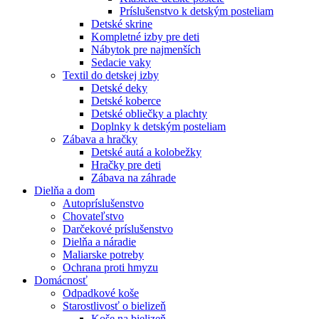
Príslušenstvo k detským posteliam
Detské skrine
Kompletné izby pre deti
Nábytok pre najmenších
Sedacie vaky
Textil do detskej izby
Detské deky
Detské koberce
Detské obliečky a plachty
Doplnky k detským posteliam
Zábava a hračky
Detské autá a kolobežky
Hračky pre deti
Zábava na záhrade
Dielňa a dom
Autopríslušenstvo
Chovateľstvo
Darčekové príslušenstvo
Dielňa a náradie
Maliarske potreby
Ochrana proti hmyzu
Domácnosť
Odpadkové koše
Starostlivosť o bielizeň
Koše na bielizeň