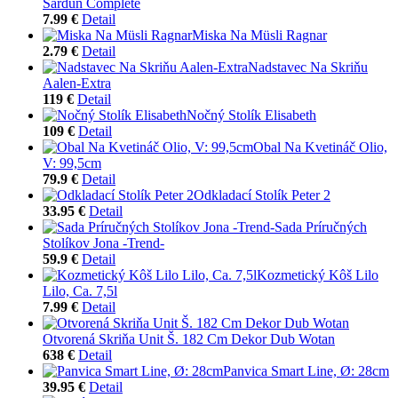
Sardun Complete
7.99 €
Detail
Miska Na Müsli Ragnar
2.79 €
Detail
Nadstavec Na Skriňu
Aalen-Extra
119 €
Detail
Nočný Stolík Elisabeth
109 €
Detail
Obal Na Kvetináč Olio,
V: 99,5cm
79.9 €
Detail
Odkladací Stolík Peter 2
33.95 €
Detail
Sada Príručných
Stolíkov Jona -Trend-
59.9 €
Detail
Kozmetický Kôš Lilo
Lilo, Ca. 7,5l
7.99 €
Detail
Otvorená Skriňa Unit Š. 182 Cm Dekor Dub Wotan
638 €
Detail
Panvica Smart Line, Ø: 28cm
39.95 €
Detail