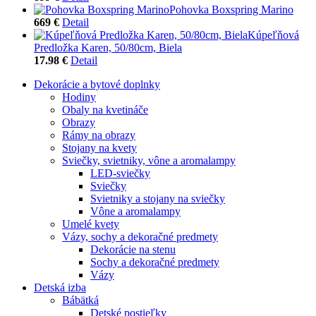
Pohovka Boxspring Marino
669 €
Detail
Kúpeľňová
Predložka Karen, 50/80cm, Biela
17.98 €
Detail
Dekorácie a bytové doplnky
Hodiny
Obaly na kvetináče
Obrazy
Rámy na obrazy
Stojany na kvety
Sviečky, svietniky, vône a aromalampy
LED-sviečky
Sviečky
Svietniky a stojany na sviečky
Vône a aromalampy
Umelé kvety
Vázy, sochy a dekoračné predmety
Dekorácie na stenu
Sochy a dekoračné predmety
Vázy
Detská izba
Bábätká
Detské postieľky