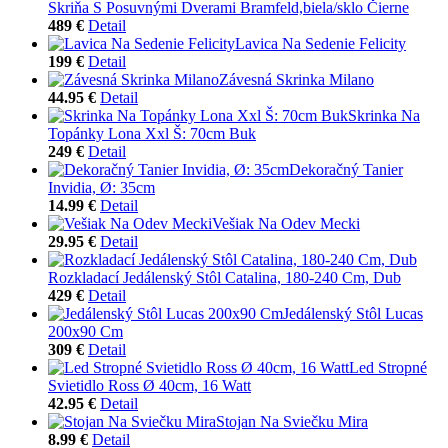
Skriňa S Posuvnými Dverami Bramfeld,biela/sklo Čierne
489 €
Detail
Lavica Na Sedenie Felicity
199 €
Detail
Závesná Skrinka Milano
44.95 €
Detail
Skrinka Na
Topánky Lona Xxl Š: 70cm Buk
249 €
Detail
Dekoračný Tanier
Invidia, Ø: 35cm
14.99 €
Detail
Vešiak Na Odev Mecki
29.95 €
Detail
Rozkladací Jedálenský Stôl Catalina, 180-240 Cm, Dub
429 €
Detail
Jedálenský Stôl Lucas
200x90 Cm
309 €
Detail
Led Stropné
Svietidlo Ross Ø 40cm, 16 Watt
42.95 €
Detail
Stojan Na Sviečku Mira
8.99 €
Detail