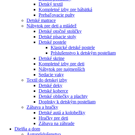
Detský textil
Kompletné izby pre bábätká
Prebaľovacie pulty
Detské matrace
Nábytok pre deti a mládež
Detské otočné stoličky
Detské písacie stoly
Detské postele
Klasické detské postele
Príslušenstvo k detským posteliam
Detské skrine
Kompletné izby pre deti
Nábytok pre najmenších
Sedacie vaky
Textil do detskej izby
Detské deky
Detské koberce
Detské obliečky a plachty
Doplnky k detským posteliam
Zábava a hračky
Detské autá a kolobežky
Hračky pre deti
Zábava na záhrade
Dielňa a dom
Autopríslušenstvo