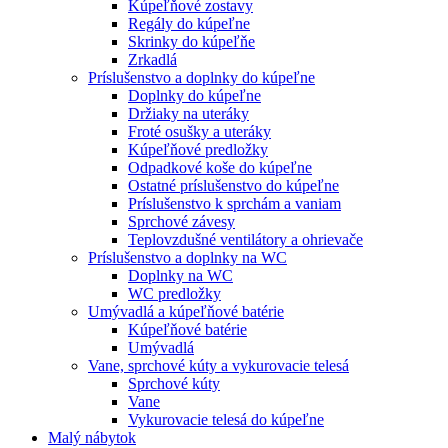
Kúpeľňové zostavy
Regály do kúpeľne
Skrinky do kúpeľňe
Zrkadlá
Príslušenstvo a doplnky do kúpeľne
Doplnky do kúpeľne
Držiaky na uteráky
Froté osušky a uteráky
Kúpeľňové predložky
Odpadkové koše do kúpeľne
Ostatné príslušenstvo do kúpeľne
Príslušenstvo k sprchám a vaniam
Sprchové závesy
Teplovzdušné ventilátory a ohrievače
Príslušenstvo a doplnky na WC
Doplnky na WC
WC predložky
Umývadlá a kúpeľňové batérie
Kúpeľňové batérie
Umývadlá
Vane, sprchové kúty a vykurovacie telesá
Sprchové kúty
Vane
Vykurovacie telesá do kúpeľne
Malý nábytok