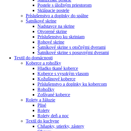
Postele s úložným priestorom
Sklápacie postele
Príslušenstvo a doplnky do spálne
Šatníkové skrine
Nadstavce na skrine
Otvorené skrine
Príslušenstvo ku skriniam
Rohové skrine
Šatníkové skrine s otočnými dverami
Šatníkové skrine s posuvnými dverami
Textil do domácnosti
Koberce a rohožky
Hladko tkané koberce
Koberce s vysokým vlasom
Kožušinové koberce
Príslušenstvo a doplnky ku kobercom
Rohožky
Zošívané koberce
Rolety a žáluzie
Plisé
Rolety
Rolety deň a noc
Textil do kuchyne
Chňapky, utierky, zástery