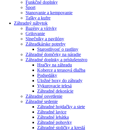
Funkčné doplnky
Šport
Stanovanie a kempovanie
Tašky a kufre
Záhradný nábytok
Bazény a vírivky
Grilovanie
Slnečníky a pavilóny
Záhradkárske potreby
Starostlivosť o rastliny
Záhradné domčeky na náradie
Záhradné doplnky a príslušenstvo
Hračky na záhradu
Koberce a terasová dlažba
Podsedáky
Úložné boxy do záhrady
Vykurovacie telesá
Záhradné dekorácie
Záhradné osvetlenie
Záhradné sedenie
Záhradné hojdačky a siete
Záhradné lavice
Záhradné lehátka
Záhradné pohovky
Záhradné stoličky a kreslá