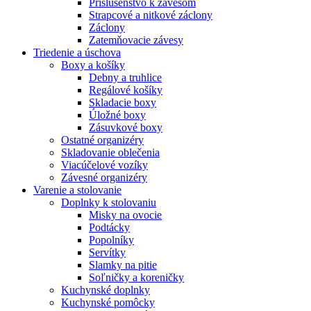
Príslušenstvo k závesom
Strapcové a nitkové záclony
Záclony
Zatemňovacie závesy
Triedenie a úschova
Boxy a košíky
Debny a truhlice
Regálové košíky
Skladacie boxy
Úložné boxy
Zásuvkové boxy
Ostatné organizéry
Skladovanie oblečenia
Viacúčelové vozíky
Závesné organizéry
Varenie a stolovanie
Doplnky k stolovaniu
Misky na ovocie
Podtácky
Popolníky
Servítky
Slamky na pitie
Soľničky a koreničky
Kuchynské doplnky
Kuchynské pomôcky