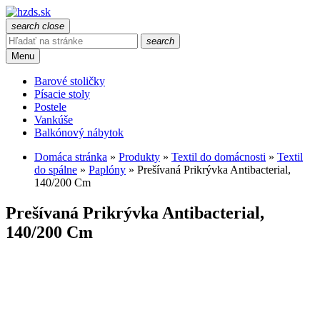
search
close
search
Menu
Barové stoličky
Písacie stoly
Postele
Vankúše
Balkónový nábytok
Domáca stránka
»
Produkty
»
Textil do domácnosti
»
Textil
do spálne
»
Paplóny
»
Prešívaná Prikrývka Antibacterial,
140/200 Cm
Prešívaná Prikrývka Antibacterial,
140/200 Cm