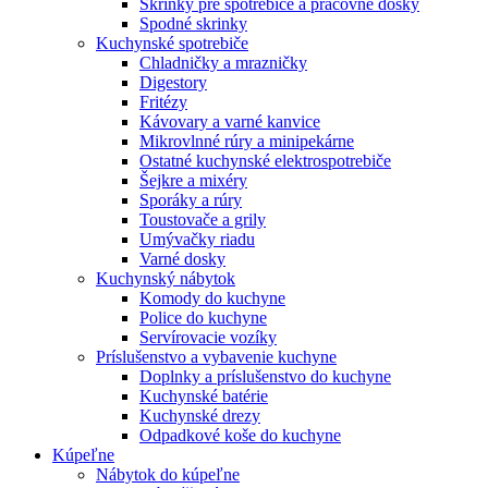
Skrinky pre spotrebiče a pracovné dosky
Spodné skrinky
Kuchynské spotrebiče
Chladničky a mrazničky
Digestory
Fritézy
Kávovary a varné kanvice
Mikrovlnné rúry a minipekárne
Ostatné kuchynské elektrospotrebiče
Šejkre a mixéry
Sporáky a rúry
Toustovače a grily
Umývačky riadu
Varné dosky
Kuchynský nábytok
Komody do kuchyne
Police do kuchyne
Servírovacie vozíky
Príslušenstvo a vybavenie kuchyne
Doplnky a príslušenstvo do kuchyne
Kuchynské batérie
Kuchynské drezy
Odpadkové koše do kuchyne
Kúpeľne
Nábytok do kúpeľne