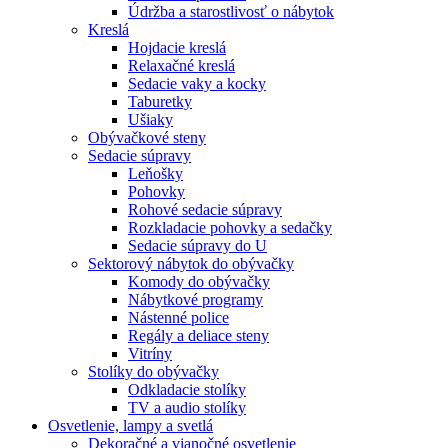
Údržba a starostlivosť o nábytok
Kreslá
Hojdacie kreslá
Relaxačné kreslá
Sedacie vaky a kocky
Taburetky
Ušiaky
Obývačkové steny
Sedacie súpravy
Leňošky
Pohovky
Rohové sedacie súpravy
Rozkladacie pohovky a sedačky
Sedacie súpravy do U
Sektorový nábytok do obývačky
Komody do obývačky
Nábytkové programy
Nástenné police
Regály a deliace steny
Vitríny
Stolíky do obývačky
Odkladacie stolíky
TV a audio stolíky
Osvetlenie, lampy a svetlá
Dekoračné a vianočné osvetlenie