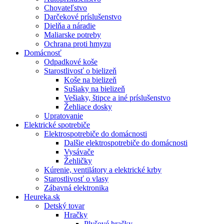
Chovateľstvo
Darčekové príslušenstvo
Dielňa a náradie
Maliarske potreby
Ochrana proti hmyzu
Domácnosť
Odpadkové koše
Starostlivosť o bielizeň
Koše na bielizeň
Sušiaky na bielizeň
Vešiaky, štipce a iné príslušenstvo
Žehliace dosky
Upratovanie
Elektrické spotrebiče
Elektrospotrebiče do domácnosti
Dalšie elektrospotrebiče do domácnosti
Vysávače
Žehličky
Kúrenie, ventilátory a elektrické krby
Starostlivosť o vlasy
Zábavná elektronika
Heureka.sk
Detský tovar
Hračky
Plyšové hračky