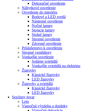
Dekoračné osvetlenie
Nábytkové osvetlenie
Osvetlenie do interiéru
Bodové a LED svetlá
Nástenné osvetlenie
Nočné lampy
Stojacie lampy
Stolné lampy
Stropné osvetlenie
Závesné osvetlenie
Príslušenstvo k osvetleniu
Stropné ventilátory
Vonkajšie osvetlenie
Solárne svietidlá
Vonkajšie svietidlá na elektrinu
Žiarovky
Klasické žiarovky
LED žiarovky
Žiarovky a svietidlá
Klasické žiarovky
LED žiarovky
Sezónny tovar
Leto
Vianočná výzdoba a doplnky
Vianočné dekorácie