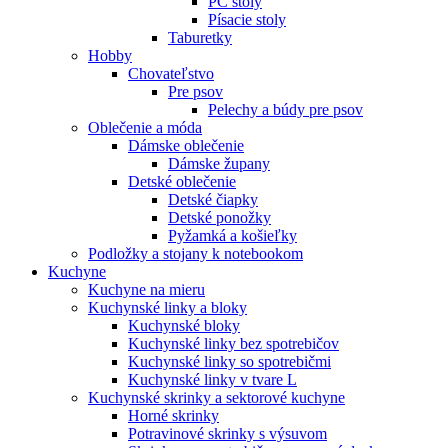
PC stoly
Písacie stoly
Taburetky
Hobby
Chovateľstvo
Pre psov
Pelechy a búdy pre psov
Oblečenie a móda
Dámske oblečenie
Dámske župany
Detské oblečenie
Detské čiapky
Detské ponožky
Pyžamká a košieľky
Podložky a stojany k notebookom
Kuchyne
Kuchyne na mieru
Kuchynské linky a bloky
Kuchynské bloky
Kuchynské linky bez spotrebičov
Kuchynské linky so spotrebičmi
Kuchynské linky v tvare L
Kuchynské skrinky a sektorové kuchyne
Horné skrinky
Potravinové skrinky s výsuvom