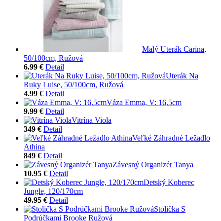
Malý Uterák Carina,
50/100cm, Ružová
6.99 €
Detail
Uterák Na
Ruky Luise, 50/100cm, Ružová
4.99 €
Detail
Váza Emma, V: 16,5cm
9.99 €
Detail
Vitrína Viola
349 €
Detail
Veľké Záhradné Ležadlo
Athina
849 €
Detail
Závesný Organizér Tanya
10.95 €
Detail
Detský Koberec
Jungle, 120/170cm
49.95 €
Detail
Stolička S
Podrúčkami Brooke Ružová