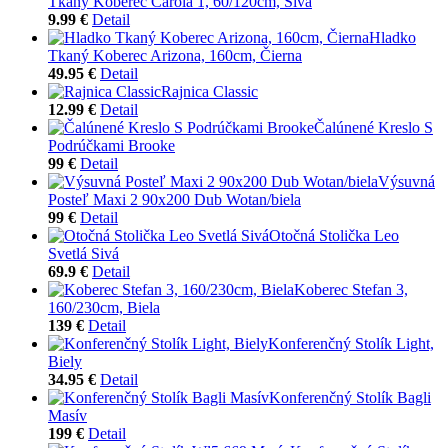
Tkaný Koberec Carola 1, 60/120cm, Sivá
9.99 €
Detail
Hladko
Tkaný Koberec Arizona, 160cm, Čierna
49.95 €
Detail
Rajnica Classic
12.99 €
Detail
Čalúnené Kreslo S
Podrúčkami Brooke
99 €
Detail
Výsuvná
Posteľ Maxi 2 90x200 Dub Wotan/biela
99 €
Detail
Otočná Stolička Leo
Svetlá Sivá
69.9 €
Detail
Koberec Stefan 3,
160/230cm, Biela
139 €
Detail
Konferenčný Stolík Light,
Biely
34.95 €
Detail
Konferenčný Stolík Bagli
Masív
199 €
Detail