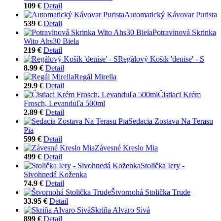
109 €
Detail
Automatický Kávovar Purista
539 €
Detail
Potravinová Skrinka
Wito Ahs30 Biela
219 €
Detail
Regálový Košík 'denise' - S
8.99 €
Detail
Regál Mirella
29.9 €
Detail
Čistiaci Krém
Frosch, Levanduľa 500ml
2.89 €
Detail
Sedacia Zostava Na Terasu
Pia
599 €
Detail
Závesné Kreslo Mia
499 €
Detail
Stolička Iery -
Sivohnedá Koženka
74.9 €
Detail
Štvornohá Stolička Trude
33.95 €
Detail
Skriňa Alvaro Sivá
899 €
Detail