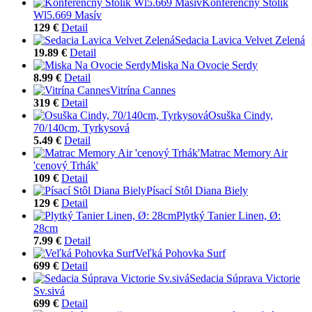
Konferenčný Stolík
Wl5.669 Masív
129 €
Detail
Sedacia Lavica Velvet Zelená
19.89 €
Detail
Miska Na Ovocie Serdy
8.99 €
Detail
Vitrína Cannes
319 €
Detail
Osuška Cindy,
70/140cm, Tyrkysová
5.49 €
Detail
Matrac Memory Air
'cenový Trhák'
109 €
Detail
Písací Stôl Diana Biely
129 €
Detail
Plytký Tanier Linen, Ø:
28cm
7.99 €
Detail
Veľká Pohovka Surf
699 €
Detail
Sedacia Súprava Victorie
Sv.sivá
699 €
Detail