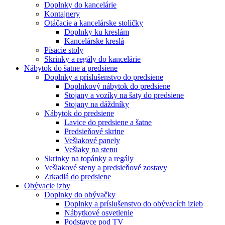
Doplnky do kancelárie
Kontajnery
Otáčacie a kancelárske stoličky
Doplnky ku kreslám
Kancelárske kreslá
Písacie stoly
Skrinky a regály do kancelárie
Nábytok do šatne a predsiene
Doplnky a príslušenstvo do predsiene
Doplnkový nábytok do predsiene
Stojany a vozíky na šaty do predsiene
Stojany na dáždníky
Nábytok do predsiene
Lavice do predsiene a šatne
Predsieňové skrine
Vešiakové panely
Vešiaky na stenu
Skrinky na topánky a regály
Vešiakové steny a predsieňové zostavy
Zrkadlá do predsiene
Obývacie izby
Doplnky do obývačky
Doplnky a príslušenstvo do obývacích izieb
Nábytkové osvetlenie
Podstavce pod TV