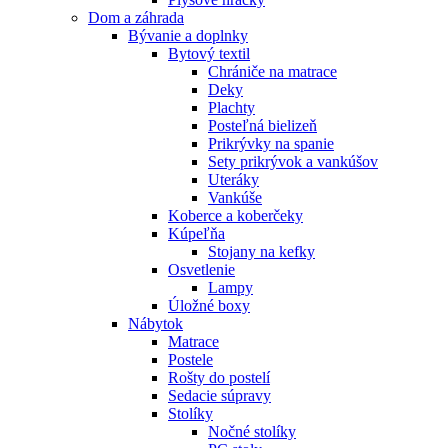
Dom a záhrada
Bývanie a doplnky
Bytový textil
Chrániče na matrace
Deky
Plachty
Posteľná bielizeň
Prikrývky na spanie
Sety prikrývok a vankúšov
Uteráky
Vankúše
Koberce a koberčeky
Kúpeľňa
Stojany na kefky
Osvetlenie
Lampy
Úložné boxy
Nábytok
Matrace
Postele
Rošty do postelí
Sedacie súpravy
Stolíky
Nočné stolíky