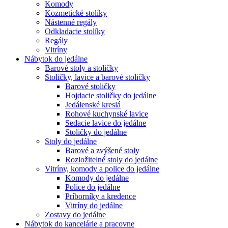
Komody
Kozmetické stolíky
Nástenné regály
Odkladacie stolíky
Regály
Vitríny
Nábytok do jedálne
Barové stoly a stoličky
Stoličky, lavice a barové stoličky
Barové stoličky
Hojdacie stoličky do jedálne
Jedálenské kreslá
Rohové kuchynské lavice
Sedacie lavice do jedálne
Stoličky do jedálne
Stoly do jedálne
Barové a zvýšené stoly
Rozložitelné stoly do jedálne
Vitríny, komody a police do jedálne
Komody do jedálne
Police do jedálne
Príborníky a kredence
Vitríny do jedálne
Zostavy do jedálne
Nábytok do kancelárie a pracovne