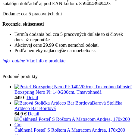
katalógu dohľadať aj pod EAN kódom: 8594043949423
Dodanie: cca 5 pracovných dní
Recenzie, skúsenosti
Termín dodania bol cca 5 pracovných dní ale to si človek
dnes už nepomôže
Akciovej cene 29.99 € som nemohol odolať.
Podľa heureky najlacnejšie na moebelix.sk
info_outline
Viac info o produkte
Podobné produkty
Posteľ
Boxspring Nero Pl: 140/200cm, Tmavohnedá
449 €
Detail
Barová Stolička
Artdeco Bar Bordová
64.9 €
Detail
Čalúnená Posteľ S Roštom A Matracom Andrea, 170x200