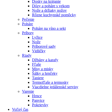
Dosky na krájanie
Dózy a poháre s vekom
Nože a držiaky nožov
Rôzne kuchynské pomôcky
Pečenie
Poháre
Poháre na víno a sekt
Príbory
Lyžice
Nože
Príborové sady
Vidličky
Riady
Džbány a karafy
Fľaše
Misy a misky
Šálky a hrnčeky
Taniere
Termofľaše a termosky
Viacdielne jedálenské servisy
Varenie
Hrnce
Panvice
Pokrievky
Voľný čas