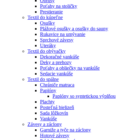
Obrusy
Poťahy na stoličky
Prestieranie
Textil do kúpeľne
Osušky
Plážové osušky a osušky do sauny
Rukavice na umývanie
Sprchové závesy
Uteráky
Textil do obývačky
Dekoračné vankúše
Deky a prehozy
Poťahy a obliečky na vankúše
Sedacie vankúše
Textil do spálne
Chrániče matraca
Paplóny
Paplóny so syntetickou výplňou
Plachty
Posteľná bielizeň
Sada lôžkovín
Vankúše
Závesy a záclony
Garniže a tyče na záclony
Hotové závesy