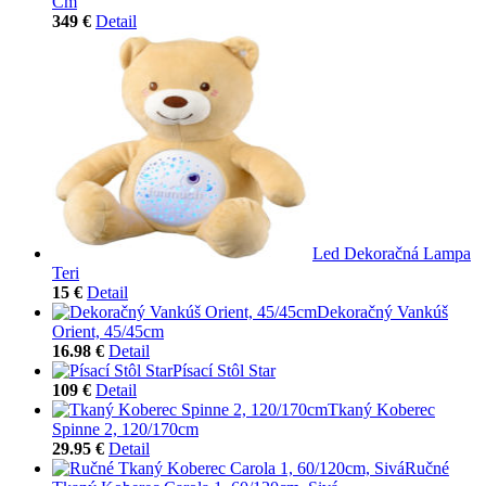
Cm
349 €
Detail
Led Dekoračná Lampa
Teri
15 €
Detail
Dekoračný Vankúš
Orient, 45/45cm
16.98 €
Detail
Písací Stôl Star
109 €
Detail
Tkaný Koberec
Spinne 2, 120/170cm
29.95 €
Detail
Ručné