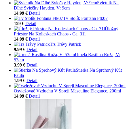
Svietnik Na
Dlhé Sviečky Hayden, V: 9cm
14.99 €
Detail
Tv Stolík Fontana Ftk07
159 €
Detail
Úložný
Priestor Na Kolieskach Chaos - Ca. 31l
14.99 €
Detail
Trs Trávy Patrick
9.99 €
Detail
Umelá Rastlina Ruža, V:
53cm
3.99 €
Detail
Stierka Na Sprchový Kút
Paula
1.99 €
Detail
Osviežovač Vzduchu V Spreji Masculine Elegance, 200ml
14.99 €
Detail