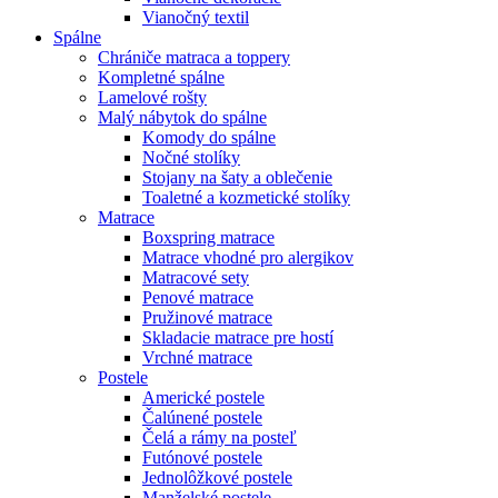
Vianočný textil
Spálne
Chrániče matraca a toppery
Kompletné spálne
Lamelové rošty
Malý nábytok do spálne
Komody do spálne
Nočné stolíky
Stojany na šaty a oblečenie
Toaletné a kozmetické stolíky
Matrace
Boxspring matrace
Matrace vhodné pro alergikov
Matracové sety
Penové matrace
Pružinové matrace
Skladacie matrace pre hostí
Vrchné matrace
Postele
Americké postele
Čalúnené postele
Čelá a rámy na posteľ
Futónové postele
Jednolôžkové postele
Manželské postele