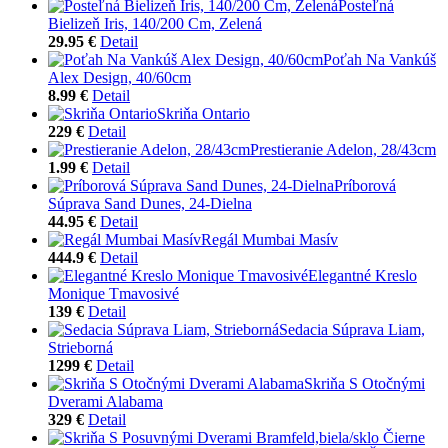
Posteľná
Bielizeň Iris, 140/200 Cm, Zelená
29.95 €
Detail
Poťah Na Vankúš
Alex Design, 40/60cm
8.99 €
Detail
Skriňa Ontario
229 €
Detail
Prestieranie Adelon, 28/43cm
1.99 €
Detail
Príborová
Súprava Sand Dunes, 24-Dielna
44.95 €
Detail
Regál Mumbai Masív
444.9 €
Detail
Elegantné Kreslo
Monique Tmavosivé
139 €
Detail
Sedacia Súprava Liam,
Strieborná
1299 €
Detail
Skriňa S Otočnými
Dverami Alabama
329 €
Detail