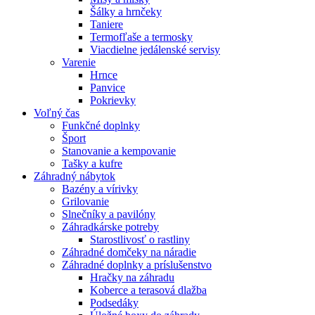
Šálky a hrnčeky
Taniere
Termofľaše a termosky
Viacdielne jedálenské servisy
Varenie
Hrnce
Panvice
Pokrievky
Voľný čas
Funkčné doplnky
Šport
Stanovanie a kempovanie
Tašky a kufre
Záhradný nábytok
Bazény a vírivky
Grilovanie
Slnečníky a pavilóny
Záhradkárske potreby
Starostlivosť o rastliny
Záhradné domčeky na náradie
Záhradné doplnky a príslušenstvo
Hračky na záhradu
Koberce a terasová dlažba
Podsedáky