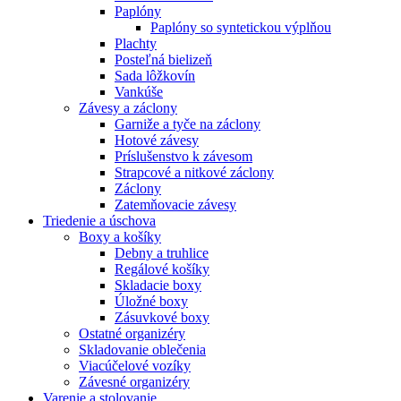
Paplóny
Paplóny so syntetickou výplňou
Plachty
Posteľná bielizeň
Sada lôžkovín
Vankúše
Závesy a záclony
Garniže a tyče na záclony
Hotové závesy
Príslušenstvo k závesom
Strapcové a nitkové záclony
Záclony
Zatemňovacie závesy
Triedenie a úschova
Boxy a košíky
Debny a truhlice
Regálové košíky
Skladacie boxy
Úložné boxy
Zásuvkové boxy
Ostatné organizéry
Skladovanie oblečenia
Viacúčelové vozíky
Závesné organizéry
Varenie a stolovanie