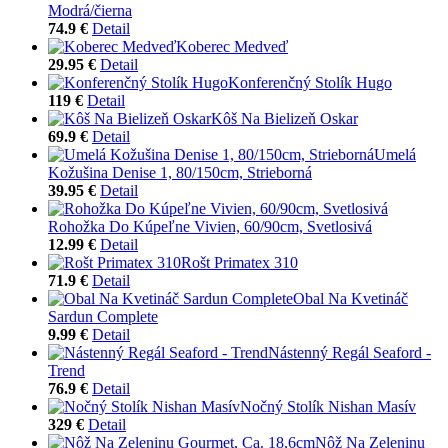
Modrá/čierna
74.9 €
Detail
Koberec Medveď
29.95 €
Detail
Konferenčný Stolík Hugo
119 €
Detail
Kôš Na Bielizeň Oskar
69.9 €
Detail
Umelá
Kožušina Denise 1, 80/150cm, Strieborná
39.95 €
Detail
Rohožka Do Kúpeľne Vivien, 60/90cm, Svetlosivá
12.99 €
Detail
Rošt Primatex 310
71.9 €
Detail
Obal Na Kvetináč
Sardun Complete
9.99 €
Detail
Nástenný Regál Seaford -
Trend
76.9 €
Detail
Nočný Stolík Nishan Masív
329 €
Detail
Nôž Na Zeleninu