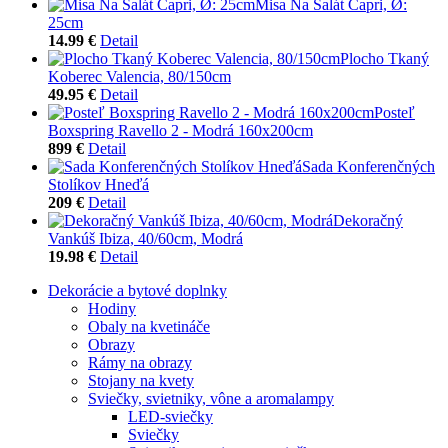
Misa Na Šalát Capri, Ø:
25cm
14.99 €
Detail
Plocho Tkaný
Koberec Valencia, 80/150cm
49.95 €
Detail
Posteľ
Boxspring Ravello 2 - Modrá 160x200cm
899 €
Detail
Sada Konferenčných
Stolíkov Hneďá
209 €
Detail
Dekoračný
Vankúš Ibiza, 40/60cm, Modrá
19.98 €
Detail
Dekorácie a bytové doplnky
Hodiny
Obaly na kvetináče
Obrazy
Rámy na obrazy
Stojany na kvety
Sviečky, svietniky, vône a aromalampy
LED-sviečky
Sviečky