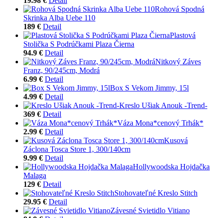
19.98 €
Detail
Rohová Spodná
Skrinka Alba Uebe 110
189 €
Detail
Plastová
Stolička S Podrúčkami Plaza Čierna
94.9 €
Detail
Nitkový Záves
Franz, 90/245cm, Modrá
6.99 €
Detail
Box S Vekom Jimmy, 15l
4.99 €
Detail
Kreslo Ušiak Anouk -Trend-
369 €
Detail
Váza Mona*cenový Trhák*
2.99 €
Detail
Kusová
Záclona Tosca Store 1, 300/140cm
9.99 €
Detail
Hollywoodska Hojdačka
Malaga
129 €
Detail
Stohovateľné Kreslo Stitch
29.95 €
Detail
Závesné Svietidlo Vitiano