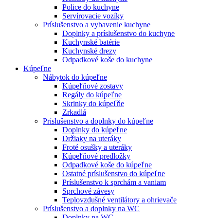
Police do kuchyne
Servírovacie vozíky
Príslušenstvo a vybavenie kuchyne
Doplnky a príslušenstvo do kuchyne
Kuchynské batérie
Kuchynské drezy
Odpadkové koše do kuchyne
Kúpeľne
Nábytok do kúpeľne
Kúpeľňové zostavy
Regály do kúpeľne
Skrinky do kúpeľňe
Zrkadlá
Príslušenstvo a doplnky do kúpeľne
Doplnky do kúpeľne
Držiaky na uteráky
Froté osušky a uteráky
Kúpeľňové predložky
Odpadkové koše do kúpeľne
Ostatné príslušenstvo do kúpeľne
Príslušenstvo k sprchám a vaniam
Sprchové závesy
Teplovzdušné ventilátory a ohrievače
Príslušenstvo a doplnky na WC
Doplnky na WC