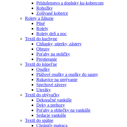
Príslušenstvo a doplnky ku kobercom
Rohožky
Zošívané koberce
Rolety a žáluzie
Plisé
Rolety
Rolety deň a noc
Textil do kuchyne
Chňapky, utierky, zástery
Obrusy
Poťahy na stoličky
Prestieranie
Textil do kúpeľne
Osušky
Plážové osušky a osušky do sauny
Rukavice na umývanie
Sprchové závesy
Uteráky
Textil do obývačky
Dekoračné vankúše
Deky a prehozy
Poťahy a obliečky na vankúše
Sedacie vankúše
Textil do spálne
Chrániče matraca