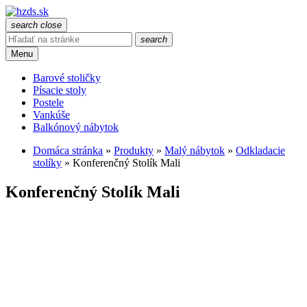
search
close
search
Menu
Barové stoličky
Písacie stoly
Postele
Vankúše
Balkónový nábytok
Domáca stránka
»
Produkty
»
Malý nábytok
»
Odkladacie
stolíky
»
Konferenčný Stolík Mali
Konferenčný Stolík Mali