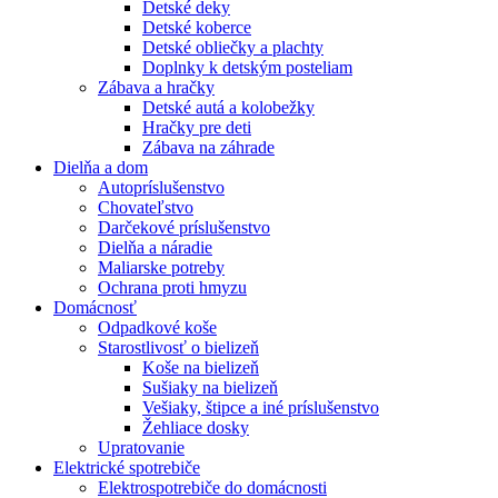
Detské deky
Detské koberce
Detské obliečky a plachty
Doplnky k detským posteliam
Zábava a hračky
Detské autá a kolobežky
Hračky pre deti
Zábava na záhrade
Dielňa a dom
Autopríslušenstvo
Chovateľstvo
Darčekové príslušenstvo
Dielňa a náradie
Maliarske potreby
Ochrana proti hmyzu
Domácnosť
Odpadkové koše
Starostlivosť o bielizeň
Koše na bielizeň
Sušiaky na bielizeň
Vešiaky, štipce a iné príslušenstvo
Žehliace dosky
Upratovanie
Elektrické spotrebiče
Elektrospotrebiče do domácnosti