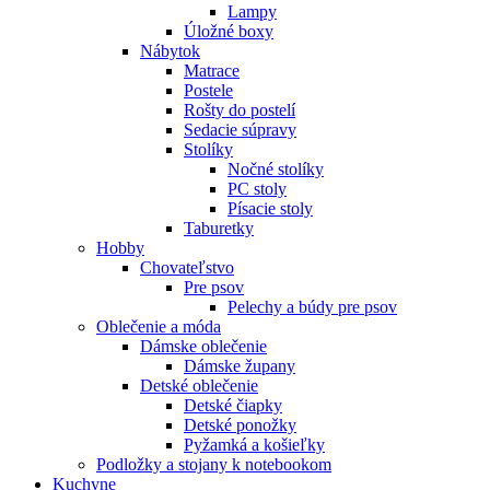
Lampy
Úložné boxy
Nábytok
Matrace
Postele
Rošty do postelí
Sedacie súpravy
Stolíky
Nočné stolíky
PC stoly
Písacie stoly
Taburetky
Hobby
Chovateľstvo
Pre psov
Pelechy a búdy pre psov
Oblečenie a móda
Dámske oblečenie
Dámske župany
Detské oblečenie
Detské čiapky
Detské ponožky
Pyžamká a košieľky
Podložky a stojany k notebookom
Kuchyne