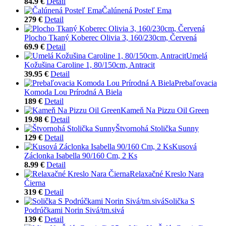
84.9 €
Detail
Čalúnená Posteľ Ema
279 €
Detail
Plocho Tkaný Koberec Olivia 3, 160/230cm, Červená
69.9 €
Detail
Umelá
Kožušina Caroline 1, 80/150cm, Antracit
39.95 €
Detail
Prebaľovacia
Komoda Lou Prírodná A Biela
189 €
Detail
Kameň Na Pizzu Oil Green
19.98 €
Detail
Štvornohá Stolička Sunny
129 €
Detail
Kusová
Záclonka Isabella 90/160 Cm, 2 Ks
8.99 €
Detail
Relaxačné Kreslo Nara
Čierna
319 €
Detail
Solička S
Podrúčkami Norin Sivá/tm.sivá
139 €
Detail