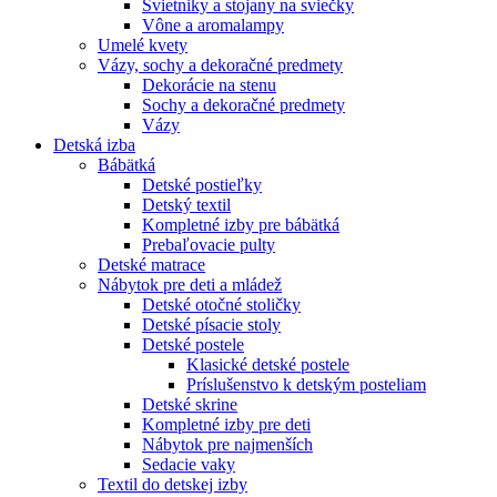
Svietniky a stojany na sviečky
Vône a aromalampy
Umelé kvety
Vázy, sochy a dekoračné predmety
Dekorácie na stenu
Sochy a dekoračné predmety
Vázy
Detská izba
Bábätká
Detské postieľky
Detský textil
Kompletné izby pre bábätká
Prebaľovacie pulty
Detské matrace
Nábytok pre deti a mládež
Detské otočné stoličky
Detské písacie stoly
Detské postele
Klasické detské postele
Príslušenstvo k detským posteliam
Detské skrine
Kompletné izby pre deti
Nábytok pre najmenších
Sedacie vaky
Textil do detskej izby