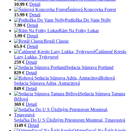
10.99 €
Detail
Šnúrová Koncovka Forest
15.99 €
Detail
Podložka Do Vane Nelly
7.99 €
Detail
Rám Na Fotky Lukas
3.99 €
Detail
Regál Classic
65.9 €
Detail
Čalúnené Kreslo
Lazy Lukka, Tyrkysové
259 €
Detail
Sedacia Súprava Portland
829 €
Detail
Rohová
Sedacia Súprava Adria, Antracitová
849 €
Detail
Sedacia Súprava Tamara
Béžová
369 €
Detail
Sedačka Do U S Úložným Priestorom Montreal, Tmavosivá
1149 €
Detail
Odstreďovač Na Šalát Sandy