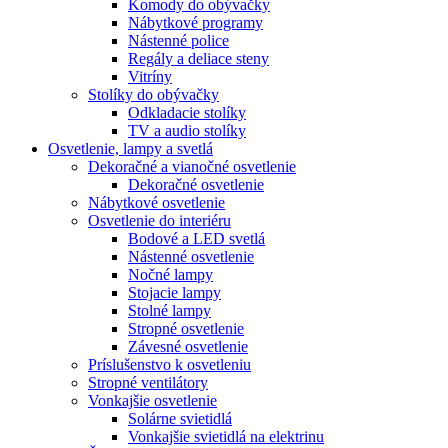
Komody do obývačky
Nábytkové programy
Nástenné police
Regály a deliace steny
Vitríny
Stolíky do obývačky
Odkladacie stolíky
TV a audio stolíky
Osvetlenie, lampy a svetlá
Dekoračné a vianočné osvetlenie
Dekoračné osvetlenie
Nábytkové osvetlenie
Osvetlenie do interiéru
Bodové a LED svetlá
Nástenné osvetlenie
Nočné lampy
Stojacie lampy
Stolné lampy
Stropné osvetlenie
Závesné osvetlenie
Príslušenstvo k osvetleniu
Stropné ventilátory
Vonkajšie osvetlenie
Solárne svietidlá
Vonkajšie svietidlá na elektrinu