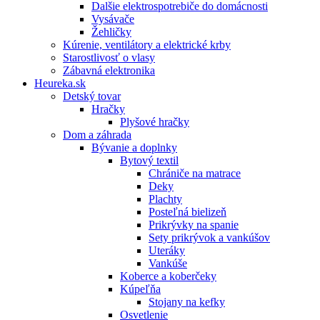
Dalšie elektrospotrebiče do domácnosti
Vysávače
Žehličky
Kúrenie, ventilátory a elektrické krby
Starostlivosť o vlasy
Zábavná elektronika
Heureka.sk
Detský tovar
Hračky
Plyšové hračky
Dom a záhrada
Bývanie a doplnky
Bytový textil
Chrániče na matrace
Deky
Plachty
Posteľná bielizeň
Prikrývky na spanie
Sety prikrývok a vankúšov
Uteráky
Vankúše
Koberce a koberčeky
Kúpeľňa
Stojany na kefky
Osvetlenie