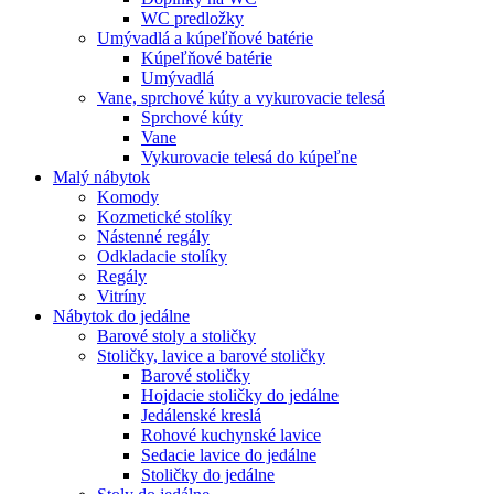
WC predložky
Umývadlá a kúpeľňové batérie
Kúpeľňové batérie
Umývadlá
Vane, sprchové kúty a vykurovacie telesá
Sprchové kúty
Vane
Vykurovacie telesá do kúpeľne
Malý nábytok
Komody
Kozmetické stolíky
Nástenné regály
Odkladacie stolíky
Regály
Vitríny
Nábytok do jedálne
Barové stoly a stoličky
Stoličky, lavice a barové stoličky
Barové stoličky
Hojdacie stoličky do jedálne
Jedálenské kreslá
Rohové kuchynské lavice
Sedacie lavice do jedálne
Stoličky do jedálne