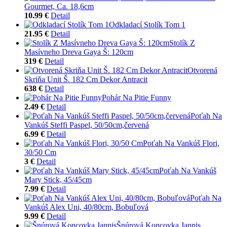
Gourmet, Ca. 18,6cm
10.99 €
Detail
Odkladací Stolík Tom 1
21.95 €
Detail
Stolík Z
Masívneho Dreva Gaya Š: 120cm
319 €
Detail
Otvorená
Skriňa Unit Š. 182 Cm Dekor Antracit
638 €
Detail
Pohár Na Pitie Funny
2.49 €
Detail
Poťah Na
Vankúš Steffi Paspel, 50/50cm,červená
6.99 €
Detail
Poťah Na Vankúš Flori,
30/50 Cm
3 €
Detail
Poťah Na Vankúš
Mary Stick, 45/45cm
7.99 €
Detail
Poťah Na
Vankúš Alex Uni, 40/80cm, Bobuľová
9.99 €
Detail
Šnúrová Koncovka Jannis