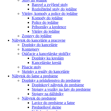
Stoly do jedálne
Barové a zvýšené stoly
Rozložitelné stoly do jedálne
Vitríny, komody a police do jedálne
Komody do jedálne
Police do jedálne
Príborníky a kredence
Vitríny do jedálne
Zostavy do jedálne
Nábytok do kancelárie a pracovne
Doplnky do kancelárie
Kontajnery
Otáčacie a kancelárske stoličky
Doplnky ku kreslám
Kancelárske kreslá
Písacie stoly
Skrinky a regály do kancelárie
Nábytok do šatne a predsiene
Doplnky a príslušenstvo do predsiene
Doplnkový nábytok do predsiene
Stojany a vozíky na šaty do predsiene
Stojany na dáždníky
Nábytok do predsiene
Lavice do predsiene a šatne
Predsieňové skrine