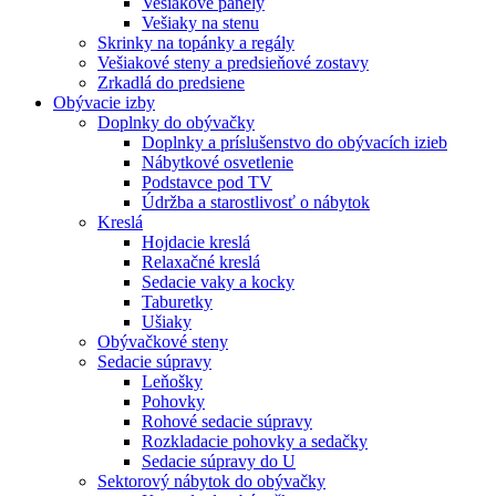
Vešiakové panely
Vešiaky na stenu
Skrinky na topánky a regály
Vešiakové steny a predsieňové zostavy
Zrkadlá do predsiene
Obývacie izby
Doplnky do obývačky
Doplnky a príslušenstvo do obývacích izieb
Nábytkové osvetlenie
Podstavce pod TV
Údržba a starostlivosť o nábytok
Kreslá
Hojdacie kreslá
Relaxačné kreslá
Sedacie vaky a kocky
Taburetky
Ušiaky
Obývačkové steny
Sedacie súpravy
Leňošky
Pohovky
Rohové sedacie súpravy
Rozkladacie pohovky a sedačky
Sedacie súpravy do U
Sektorový nábytok do obývačky