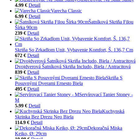
4.99 €
Detail
Varecha Classic
6.99 €
Detail
Šatníková Skriňa Filou
Šírka 90cm
239 €
Detail
Skriňa So Zrkadlom Unit, Vybavenie Komfort, Š. 136,7 Cm
672 €
Detail
Dvojdverová Šatníková Skriňa Includo, Biela / Antracitová
839 €
Detail
Skriňa S
Posuvnými Dverami Ernesto Biela
495 €
Detail
Servírovací Tanier Stoney -
M
5.99 €
Detail
Kuchynská
Skrinka Bez Drezu Neo Biela
114.9 €
Detail
Dekoračná Miska
Keiko, Ø: 29cm