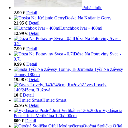
Pohár Julie
2.99 €
Detail
Doska Na Krájanie Gerry
21.95 €
Detail
Lunchbox Ivar - 400ml
12.99 €
Detail
Dóza Na Potraviny Svea -
0,5l
7.99 €
Detail
Dóza Na Potraviny Svea -
0,7l
9.99 €
Detail
Sada Tyčí Na Závesy
Tonne, 180cm
19.98 €
Detail
Záves Lovely,
140/245cm, Ružová
10 €
Detail
Hrniec Smart
25.95 €
Detail
Vyklápacia
Posteľ Juist Vertikálna 120x200cm
609 €
Detail
Otočná Stolička Offal