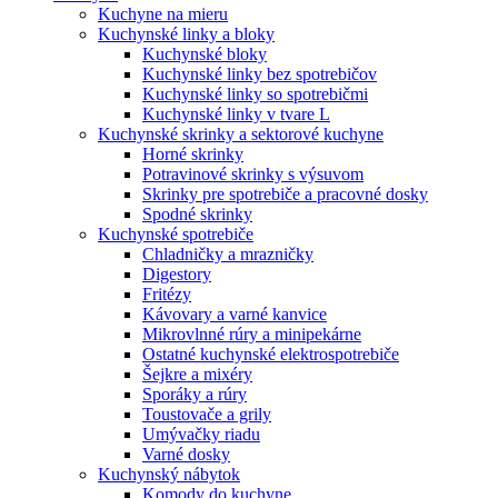
Kuchyne na mieru
Kuchynské linky a bloky
Kuchynské bloky
Kuchynské linky bez spotrebičov
Kuchynské linky so spotrebičmi
Kuchynské linky v tvare L
Kuchynské skrinky a sektorové kuchyne
Horné skrinky
Potravinové skrinky s výsuvom
Skrinky pre spotrebiče a pracovné dosky
Spodné skrinky
Kuchynské spotrebiče
Chladničky a mrazničky
Digestory
Fritézy
Kávovary a varné kanvice
Mikrovlnné rúry a minipekárne
Ostatné kuchynské elektrospotrebiče
Šejkre a mixéry
Sporáky a rúry
Toustovače a grily
Umývačky riadu
Varné dosky
Kuchynský nábytok
Komody do kuchyne