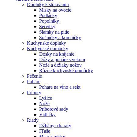
Doplnky k stolovaniu
Misky na ovocie
Podtácky
Popolníky
Servítky
Slamky na pitie
Soľničky a koreničky
Kuchynské doplnky
Kuchynské pomôcky
Dosky na krájanie
Dózy a poháre s vekom
Nože a držiaky nožov
Rôzne kuchynské pomôcky
Pečenie
Poháre
Poháre na víno a sekt
Príbory
Lyžice
Nože
Príborové sady
Vidličky
Riady
Džbány a karafy
Fľaše
Misy a misky