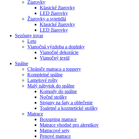
Žiarovky
Klasické žiarovky
LED žiarovky
Žiarovky a svietidlá
Klasické žiarovky
LED žiarovky
Sezónny tovar
Leto
Vianočná výzdoba a doplnky
Vianočné dekorácie
Vianočný textil
Spálne
Chrániče matraca a toppery
Kompletné spálne
Lamelové rošty
Malý nábytok do spálne
Komody do spálne
Nočné stolíky
Stojany na šaty a oblečenie
Toaletné a kozmetické stolíky
Matrace
Boxspring matrace
Matrace vhodné pro alergikov
Matracové sety
Penové matrace