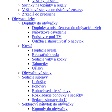
Vešiaky na stenu
Skrinky na topánky a regály
Vešiakové steny a predsieňové zostavy
Zrkadlá do predsiene
Obývacie izby
Doplnky do obývačky
Doplnky a príslušenstvo do obývacích izieb
Nábytkové osvetlenie
Podstavce pod TV
Údržba a starostlivosť o nábytok
Kreslá
Hojdacie kreslá
Relaxačné kreslá
Sedacie vaky a kocky
Taburetky
Ušiaky
Obývačkové steny
Sedacie súpravy
Leňošky
Pohovky
Rohové sedacie súpravy
Rozkladacie pohovky a sedačky
Sedacie súpravy do U
Sektorový nábytok do obývačky
Komody do obývačky