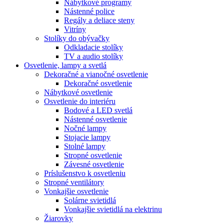
Nábytkové programy
Nástenné police
Regály a deliace steny
Vitríny
Stolíky do obývačky
Odkladacie stolíky
TV a audio stolíky
Osvetlenie, lampy a svetlá
Dekoračné a vianočné osvetlenie
Dekoračné osvetlenie
Nábytkové osvetlenie
Osvetlenie do interiéru
Bodové a LED svetlá
Nástenné osvetlenie
Nočné lampy
Stojacie lampy
Stolné lampy
Stropné osvetlenie
Závesné osvetlenie
Príslušenstvo k osvetleniu
Stropné ventilátory
Vonkajšie osvetlenie
Solárne svietidlá
Vonkajšie svietidlá na elektrinu
Žiarovky