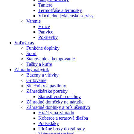
Taniere
Termofľaše a termosky
Viacdielne jedálenské servisy
Varenie
Hrnce
Panvice
Pokrievky
Voľný čas
Funkčné doplnky
Šport
Stanovanie a kempovanie
Tašky a kufre
Záhradný nábytok
Bazény a vírivky
Grilovanie
Slnečníky a pavilóny
Záhradkárske potreby
Starostlivosť o rastliny
Záhradné domčeky na náradie
Záhradné doplnky a príslušenstvo
Hračky na záhradu
Koberce a terasová dlažba
Podsedáky
Úložné boxy do záhrady