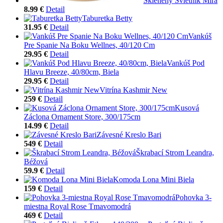
Sklenený Svietnik Mira
8.99 €
Detail
Taburetka Betty
31.95 €
Detail
Vankúš
Pre Spanie Na Boku Wellnes, 40/120 Cm
29.95 €
Detail
Vankúš Pod
Hlavu Breeze, 40/80cm, Biela
29.95 €
Detail
Vitrína Kashmir New
259 €
Detail
Kusová
Záclona Ornament Store, 300/175cm
14.99 €
Detail
Závesné Kreslo Bari
549 €
Detail
Škrabací Strom Leandra,
Béžová
59.9 €
Detail
Komoda Lona Mini Biela
159 €
Detail
Pohovka 3-
miestna Royal Rose Tmavomodrá
469 €
Detail