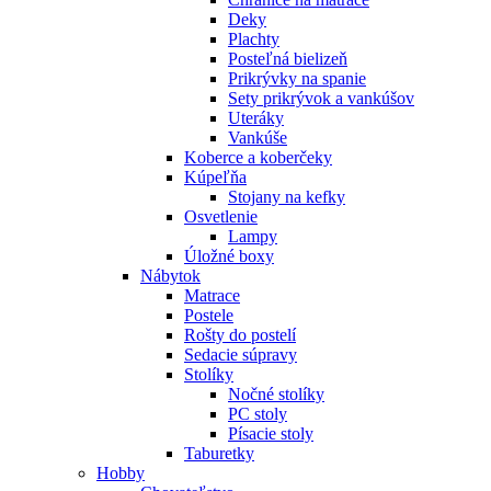
Deky
Plachty
Posteľná bielizeň
Prikrývky na spanie
Sety prikrývok a vankúšov
Uteráky
Vankúše
Koberce a koberčeky
Kúpeľňa
Stojany na kefky
Osvetlenie
Lampy
Úložné boxy
Nábytok
Matrace
Postele
Rošty do postelí
Sedacie súpravy
Stolíky
Nočné stolíky
PC stoly
Písacie stoly
Taburetky
Hobby