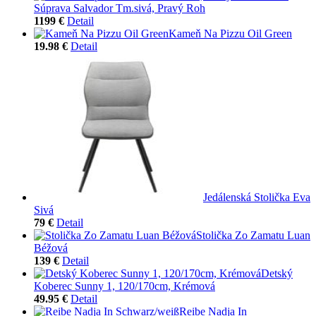
Súprava Salvador Tm.sivá, Pravý Roh
1199 €
Detail
Kameň Na Pizzu Oil Green
19.98 €
Detail
Jedálenská Stolička Eva
Sivá
79 €
Detail
Stolička Zo Zamatu Luan
Béžová
139 €
Detail
Detský
Koberec Sunny 1, 120/170cm, Krémová
49.95 €
Detail
Reibe Nadja In