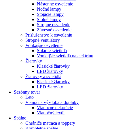
Nástenné osvetlenie
Nočné lampy
Stojacie lampy
Stolné lampy
Stropné osvetlenie
Závesné osvetlenie
Príslušenstvo k osvetleniu
Stropné ventilátory
Vonkajšie osvetlenie
Solárne svietidlá
Vonkajšie svietidlá na elektrinu
Žiarovky
Klasické žiarovky
LED žiarovky
Žiarovky a svietidlá
Klasické žiarovky
LED žiarovky
Sezónny tovar
Leto
Vianočná výzdoba a doplnky
Vianočné dekorácie
Vianočný textil
Spálne
Chrániče matraca a toppery
Kompletné spálne