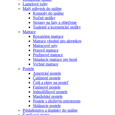
Lamelové rošty
Malý nábytok do spálne
Komody do spálne
Nočné stolíky
Stojany na šaty a oblečenie
Toaletné a kozmetické stolíky
Matrace
Boxspring matrace
Matrace vhodné pro alergikov
Matracové sety
Penové matrace
Pružinové matrace
Skladacie matrace pre hostí
Vrchné matrace
Postele
Americké postele
Čalúnené postele
Čelá a rámy na posteľ
Futónové postele
Jednolôžkové postele
Manželské postele
Postele s úložným priestorom
Sklápacie postele
Príslušenstvo a doplnky do spálne
Šatníkové skrine