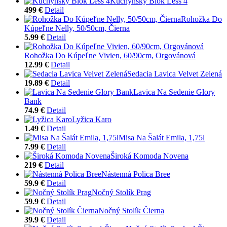
Kuchynský Blok Less 4
499 €
Detail
Rohožka Do
Kúpeľne Nelly, 50/50cm, Čierna
5.99 €
Detail
Rohožka Do Kúpeľne Vivien, 60/90cm, Orgovánová
12.99 €
Detail
Sedacia Lavica Velvet Zelená
19.89 €
Detail
Lavica Na Sedenie Glory
Bank
74.9 €
Detail
Lyžica Karo
1.49 €
Detail
Misa Na Šalát Emila, 1,75l
7.99 €
Detail
Široká Komoda Novena
219 €
Detail
Nástenná Polica Bree
59.9 €
Detail
Nočný Stolík Prag
59.9 €
Detail
Nočný Stolík Čierna
39.9 €
Detail