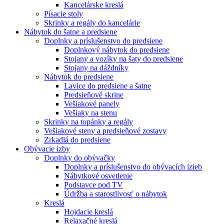
Kancelárske kreslá
Písacie stoly
Skrinky a regály do kancelárie
Nábytok do šatne a predsiene
Doplnky a príslušenstvo do predsiene
Doplnkový nábytok do predsiene
Stojany a vozíky na šaty do predsiene
Stojany na dáždníky
Nábytok do predsiene
Lavice do predsiene a šatne
Predsieňové skrine
Vešiakové panely
Vešiaky na stenu
Skrinky na topánky a regály
Vešiakové steny a predsieňové zostavy
Zrkadlá do predsiene
Obývacie izby
Doplnky do obývačky
Doplnky a príslušenstvo do obývacích izieb
Nábytkové osvetlenie
Podstavce pod TV
Údržba a starostlivosť o nábytok
Kreslá
Hojdacie kreslá
Relaxačné kreslá