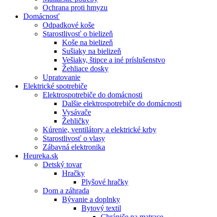
Ochrana proti hmyzu
Domácnosť
Odpadkové koše
Starostlivosť o bielizeň
Koše na bielizeň
Sušiaky na bielizeň
Vešiaky, štipce a iné príslušenstvo
Žehliace dosky
Upratovanie
Elektrické spotrebiče
Elektrospotrebiče do domácnosti
Dalšie elektrospotrebiče do domácnosti
Vysávače
Žehličky
Kúrenie, ventilátory a elektrické krby
Starostlivosť o vlasy
Zábavná elektronika
Heureka.sk
Detský tovar
Hračky
Plyšové hračky
Dom a záhrada
Bývanie a doplnky
Bytový textil
Chrániče na matrace