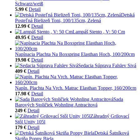
Schwarz/weiß
5.99 €
Detail
Detská
Posteľná Bielizeň Toni, 100/135cm, Zelená
12.99 €
Detail
Lampáš Siento , V: 50 Cm
49.95 €
Detail
Napínacia Plachta Na Boxspring Elasthan Hoch, 100/200cm
19.98 €
Detail
Sedacia Súprava Falslev Sivá
409 €
Detail
Napín. Plachta Na Vrch. Matrac Elasthan Topper, 160/200cm
17.98 €
Detail
Sada
Barových Stoličiek Wohnling Antracitová
249 €
Detail
Záhradný Grilovací
Stôl Unity 105l
179 €
Detail
Detská Šatníková
Skriňa Poppy Biela