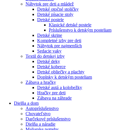
Nábytok pre deti a mládež
Detské otočné stoličky
Detské písacie stoly
Detské postele
Klasické detské postele
Príslušenstvo k detským posteliam
Detské skrine
Kompletné izby pre deti
Nábytok pre najmenších
Sedacie vaky
Textil do detskej izby
Detské deky
Detské koberce
Detské obliečky a plachty
Doplnky k detským posteliam
Zábava a hračky
Detské autá a kolobežky
Hračky pre deti
Zábava na záhrade
Dielňa a dom
Autopríslušenstvo
Chovateľstvo
Darčekové príslušenstvo
Dielňa a náradie
Maliarske potreby