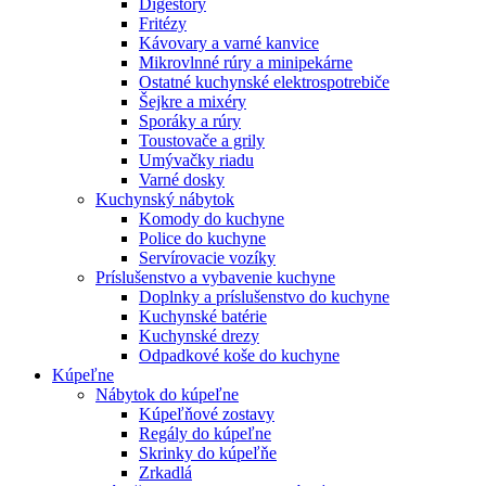
Digestory
Fritézy
Kávovary a varné kanvice
Mikrovlnné rúry a minipekárne
Ostatné kuchynské elektrospotrebiče
Šejkre a mixéry
Sporáky a rúry
Toustovače a grily
Umývačky riadu
Varné dosky
Kuchynský nábytok
Komody do kuchyne
Police do kuchyne
Servírovacie vozíky
Príslušenstvo a vybavenie kuchyne
Doplnky a príslušenstvo do kuchyne
Kuchynské batérie
Kuchynské drezy
Odpadkové koše do kuchyne
Kúpeľne
Nábytok do kúpeľne
Kúpeľňové zostavy
Regály do kúpeľne
Skrinky do kúpeľňe
Zrkadlá