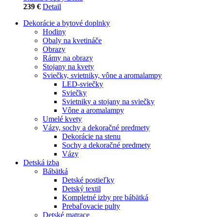
239 €
Detail
Dekorácie a bytové doplnky
Hodiny
Obaly na kvetináče
Obrazy
Rámy na obrazy
Stojany na kvety
Sviečky, svietniky, vône a aromalampy
LED-sviečky
Sviečky
Svietniky a stojany na sviečky
Vône a aromalampy
Umelé kvety
Vázy, sochy a dekoračné predmety
Dekorácie na stenu
Sochy a dekoračné predmety
Vázy
Detská izba
Bábätká
Detské postieľky
Detský textil
Kompletné izby pre bábätká
Prebaľovacie pulty
Detské matrace