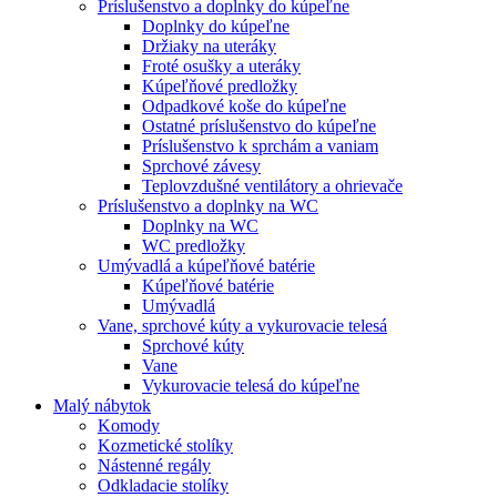
Príslušenstvo a doplnky do kúpeľne
Doplnky do kúpeľne
Držiaky na uteráky
Froté osušky a uteráky
Kúpeľňové predložky
Odpadkové koše do kúpeľne
Ostatné príslušenstvo do kúpeľne
Príslušenstvo k sprchám a vaniam
Sprchové závesy
Teplovzdušné ventilátory a ohrievače
Príslušenstvo a doplnky na WC
Doplnky na WC
WC predložky
Umývadlá a kúpeľňové batérie
Kúpeľňové batérie
Umývadlá
Vane, sprchové kúty a vykurovacie telesá
Sprchové kúty
Vane
Vykurovacie telesá do kúpeľne
Malý nábytok
Komody
Kozmetické stolíky
Nástenné regály
Odkladacie stolíky