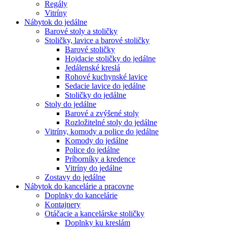
Regály
Vitríny
Nábytok do jedálne
Barové stoly a stoličky
Stoličky, lavice a barové stoličky
Barové stoličky
Hojdacie stoličky do jedálne
Jedálenské kreslá
Rohové kuchynské lavice
Sedacie lavice do jedálne
Stoličky do jedálne
Stoly do jedálne
Barové a zvýšené stoly
Rozložitelné stoly do jedálne
Vitríny, komody a police do jedálne
Komody do jedálne
Police do jedálne
Príborníky a kredence
Vitríny do jedálne
Zostavy do jedálne
Nábytok do kancelárie a pracovne
Doplnky do kancelárie
Kontajnery
Otáčacie a kancelárske stoličky
Doplnky ku kreslám