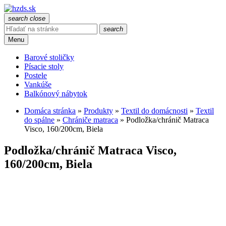
search
close
search
Menu
Barové stoličky
Písacie stoly
Postele
Vankúše
Balkónový nábytok
Domáca stránka
»
Produkty
»
Textil do domácnosti
»
Textil
do spálne
»
Chrániče matraca
»
Podložka/chránič Matraca
Visco, 160/200cm, Biela
Podložka/chránič Matraca Visco,
160/200cm, Biela