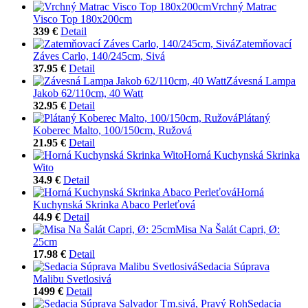
Vrchný Matrac
Visco Top 180x200cm
339 €
Detail
Zatemňovací
Záves Carlo, 140/245cm, Sivá
37.95 €
Detail
Závesná Lampa
Jakob 62/110cm, 40 Watt
32.95 €
Detail
Plátaný
Koberec Malto, 100/150cm, Ružová
21.95 €
Detail
Horná Kuchynská Skrinka
Wito
34.9 €
Detail
Horná
Kuchynská Skrinka Abaco Perleťová
44.9 €
Detail
Misa Na Šalát Capri, Ø:
25cm
17.98 €
Detail
Sedacia Súprava
Malibu Svetlosivá
1499 €
Detail
Sedacia