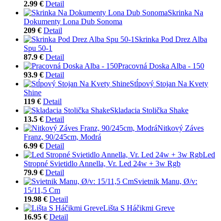
2.99 €
Detail
Skrinka Na
Dokumenty Lona Dub Sonoma
209 €
Detail
Skrinka Pod Drez Alba
Spu 50-1
87.9 €
Detail
Pracovná Doska Alba - 150
93.9 €
Detail
Stĺpový Stojan Na Kvety
Shine
119 €
Detail
Skladacia Stolička Shake
13.5 €
Detail
Nitkový Záves
Franz, 90/245cm, Modrá
6.99 €
Detail
Led
Stropné Svietidlo Annella, Vr. Led 24w + 3w Rgb
79.9 €
Detail
Svietnik Manu, Ø/v:
15/11,5 Cm
19.98 €
Detail
Lišta S Háčikmi Greve
16.95 €
Detail