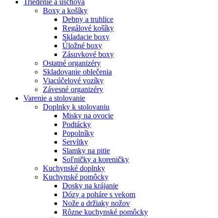
Triedenie a úschova
Boxy a košíky
Debny a truhlice
Regálové košíky
Skladacie boxy
Úložné boxy
Zásuvkové boxy
Ostatné organizéry
Skladovanie oblečenia
Viacúčelové vozíky
Závesné organizéry
Varenie a stolovanie
Doplnky k stolovaniu
Misky na ovocie
Podtácky
Popolníky
Servítky
Slamky na pitie
Soľničky a koreničky
Kuchynské doplnky
Kuchynské pomôcky
Dosky na krájanie
Dózy a poháre s vekom
Nože a držiaky nožov
Rôzne kuchynské pomôcky