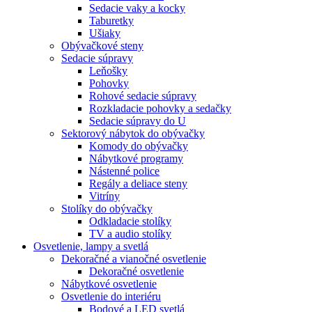
Sedacie vaky a kocky
Taburetky
Ušiaky
Obývačkové steny
Sedacie súpravy
Leňošky
Pohovky
Rohové sedacie súpravy
Rozkladacie pohovky a sedačky
Sedacie súpravy do U
Sektorový nábytok do obývačky
Komody do obývačky
Nábytkové programy
Nástenné police
Regály a deliace steny
Vitríny
Stolíky do obývačky
Odkladacie stolíky
TV a audio stolíky
Osvetlenie, lampy a svetlá
Dekoračné a vianočné osvetlenie
Dekoračné osvetlenie
Nábytkové osvetlenie
Osvetlenie do interiéru
Bodové a LED svetlá