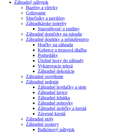
Záhradný nábytok
Bazény a vírivky
Grilovanie
Slnečníky a pavilóny
Záhradkárske potreby
Starostlivosť o rastliny
Záhradné domčeky na náradie
Záhradné doplnky a príslušenstvo
Hračky na záhradu
Koberce a terasová dlažba
Podsedáky
Úložné boxy do záhrady
Vykurovacie telesá
Záhradné dekorácie
Záhradné osvetlenie
Záhradné sedenie
Záhradné hojdačky a siete
Záhradné lavice
Záhradné lehátka
Záhradné pohovky
Záhradné stoličky a kreslá
Závesné kreslá
Záhradné stoly
Záhradné zostavy
Balkónový nábytok