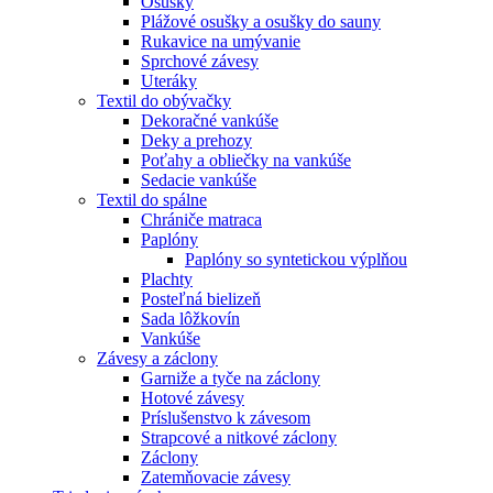
Osušky
Plážové osušky a osušky do sauny
Rukavice na umývanie
Sprchové závesy
Uteráky
Textil do obývačky
Dekoračné vankúše
Deky a prehozy
Poťahy a obliečky na vankúše
Sedacie vankúše
Textil do spálne
Chrániče matraca
Paplóny
Paplóny so syntetickou výplňou
Plachty
Posteľná bielizeň
Sada lôžkovín
Vankúše
Závesy a záclony
Garniže a tyče na záclony
Hotové závesy
Príslušenstvo k závesom
Strapcové a nitkové záclony
Záclony
Zatemňovacie závesy