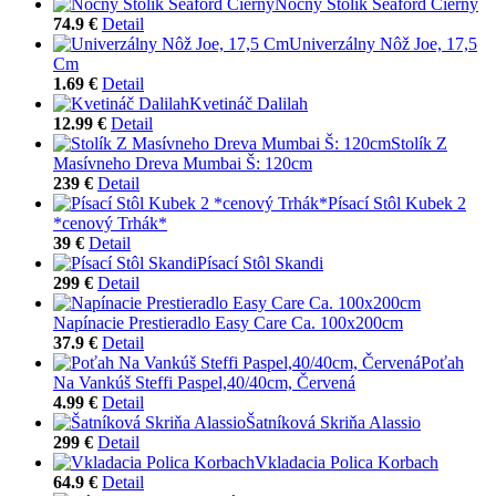
Nočný Stolík Seaford Čierny
74.9 €
Detail
Univerzálny Nôž Joe, 17,5
Cm
1.69 €
Detail
Kvetináč Dalilah
12.99 €
Detail
Stolík Z
Masívneho Dreva Mumbai Š: 120cm
239 €
Detail
Písací Stôl Kubek 2
*cenový Trhák*
39 €
Detail
Písací Stôl Skandi
299 €
Detail
Napínacie Prestieradlo Easy Care Ca. 100x200cm
37.9 €
Detail
Poťah
Na Vankúš Steffi Paspel,40/40cm, Červená
4.99 €
Detail
Šatníková Skriňa Alassio
299 €
Detail
Vkladacia Polica Korbach
64.9 €
Detail