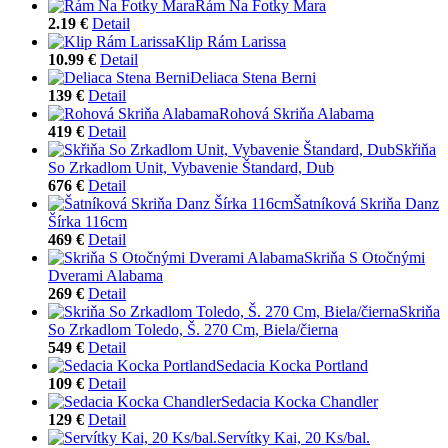
Rám Na Fotky Mara
2.19 €
Detail
Klip Rám Larissa
10.99 €
Detail
Deliaca Stena Berni
139 €
Detail
Rohová Skriňa Alabama
419 €
Detail
Skřiňa
So Zrkadlom Unit, Vybavenie Štandard, Dub
676 €
Detail
Šatníková Skriňa Danz
Šírka 116cm
469 €
Detail
Skriňa S Otočnými
Dverami Alabama
269 €
Detail
Skriňa
So Zrkadlom Toledo, Š. 270 Cm, Biela/čierna
549 €
Detail
Sedacia Kocka Portland
109 €
Detail
Sedacia Kocka Chandler
129 €
Detail
Servítky Kai, 20 Ks/bal.