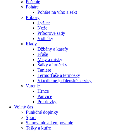
Pečenie
Poháre
Poháre na víno a sekt
Príbory
Lyžice
Nože
Príborové sady
Vidličky
Riady
Džbány a karafy
Fľaše
Misy a misky
Šálky a hrnčeky
Taniere
Termofľaše a termosky
Viacdielne jedálenské servisy
Varenie
Hrnce
Panvice
Pokrievky
Voľný čas
Funkčné doplnky
Šport
Stanovanie a kempovanie
Tašky a kufre