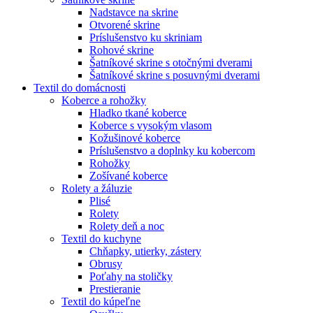
Nadstavce na skrine
Otvorené skrine
Príslušenstvo ku skriniam
Rohové skrine
Šatníkové skrine s otočnými dverami
Šatníkové skrine s posuvnými dverami
Textil do domácnosti
Koberce a rohožky
Hladko tkané koberce
Koberce s vysokým vlasom
Kožušinové koberce
Príslušenstvo a doplnky ku kobercom
Rohožky
Zošívané koberce
Rolety a žáluzie
Plisé
Rolety
Rolety deň a noc
Textil do kuchyne
Chňapky, utierky, zástery
Obrusy
Poťahy na stoličky
Prestieranie
Textil do kúpeľne