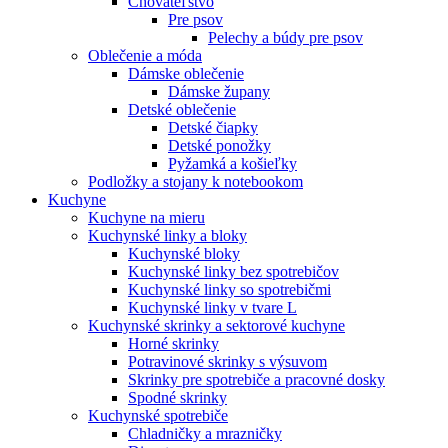
Chovateľstvo
Pre psov
Pelechy a búdy pre psov
Oblečenie a móda
Dámske oblečenie
Dámske župany
Detské oblečenie
Detské čiapky
Detské ponožky
Pyžamká a košieľky
Podložky a stojany k notebookom
Kuchyne
Kuchyne na mieru
Kuchynské linky a bloky
Kuchynské bloky
Kuchynské linky bez spotrebičov
Kuchynské linky so spotrebičmi
Kuchynské linky v tvare L
Kuchynské skrinky a sektorové kuchyne
Horné skrinky
Potravinové skrinky s výsuvom
Skrinky pre spotrebiče a pracovné dosky
Spodné skrinky
Kuchynské spotrebiče
Chladničky a mrazničky