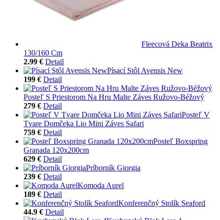
Fleecová Deka Beatrix
130/160 Cm
2.99 €
Detail
Písací Stôl Avensis New
199 €
Detail
Posteľ S Priestorom Na Hru Malte Záves Ružovo-Béžový
279 €
Detail
Posteľ V
Tvare Domčeka Lio Mini Záves Safari
759 €
Detail
Posteľ Boxspring
Granada 120x200cm
629 €
Detail
Príborník Giorgia
239 €
Detail
Komoda Aurel
189 €
Detail
Konferenčný Stolík Seaford
44.9 €
Detail