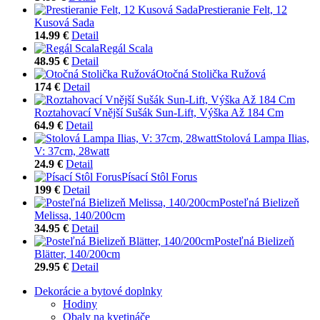
Prestieranie Felt, 12
Kusová Sada
14.99 €
Detail
Regál Scala
48.95 €
Detail
Otočná Stolička Ružová
174 €
Detail
Roztahovací Vnější Sušák Sun-Lift, Výška Až 184 Cm
64.9 €
Detail
Stolová Lampa Ilias,
V: 37cm, 28watt
24.9 €
Detail
Písací Stôl Forus
199 €
Detail
Posteľná Bielizeň
Melissa, 140/200cm
34.95 €
Detail
Posteľná Bielizeň
Blätter, 140/200cm
29.95 €
Detail
Dekorácie a bytové doplnky
Hodiny
Obaly na kvetináče