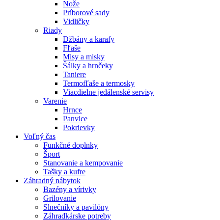
Nože
Príborové sady
Vidličky
Riady
Džbány a karafy
Fľaše
Misy a misky
Šálky a hrnčeky
Taniere
Termofľaše a termosky
Viacdielne jedálenské servisy
Varenie
Hrnce
Panvice
Pokrievky
Voľný čas
Funkčné doplnky
Šport
Stanovanie a kempovanie
Tašky a kufre
Záhradný nábytok
Bazény a vírivky
Grilovanie
Slnečníky a pavilóny
Záhradkárske potreby