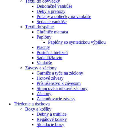
Textil do obývačky
Dekoračné vankúše
Deky a prehozy
Poťahy a obliečky na vankúše
Sedacie vankúše
Textil do spálne
Chrániče matraca
Paplóny
Paplóny so syntetickou výplňou
Plachty
Posteľná bielizeň
Sada lôžkovín
Vankúše
Závesy a záclony
Garniže a tyče na záclony
Hotové závesy
Príslušenstvo k závesom
Strapcové a nitkové záclony
Záclony
Zatemňovacie závesy
Triedenie a úschova
Boxy a košíky
Debny a truhlice
Regálové košíky
Skladacie boxy