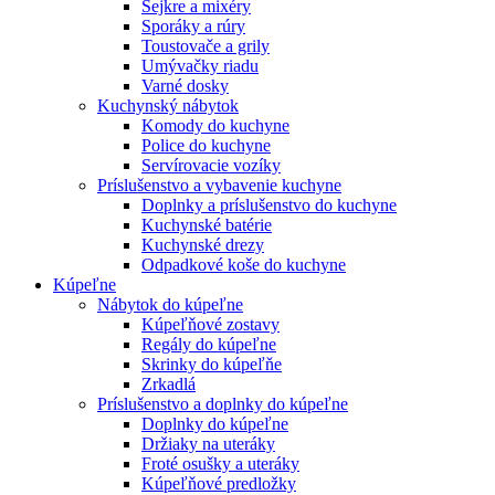
Šejkre a mixéry
Sporáky a rúry
Toustovače a grily
Umývačky riadu
Varné dosky
Kuchynský nábytok
Komody do kuchyne
Police do kuchyne
Servírovacie vozíky
Príslušenstvo a vybavenie kuchyne
Doplnky a príslušenstvo do kuchyne
Kuchynské batérie
Kuchynské drezy
Odpadkové koše do kuchyne
Kúpeľne
Nábytok do kúpeľne
Kúpeľňové zostavy
Regály do kúpeľne
Skrinky do kúpeľňe
Zrkadlá
Príslušenstvo a doplnky do kúpeľne
Doplnky do kúpeľne
Držiaky na uteráky
Froté osušky a uteráky
Kúpeľňové predložky