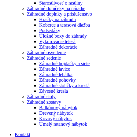
Starostlivosť o rastliny
Záhradné domčeky na náradie
Záhradné doplnky a príslušenstvo
Hračky na záhradu
Koberce a terasová dlažba
Podsedáky
Úložné boxy do záhrady
Vykurovacie telesá
Záhradné dekorácie
Záhradné osvetlenie
Záhradné sedenie
Záhradné hojdačky a siete
Záhradné lavice
Záhradné lehátka
Záhradné pohovky
Záhradné stoličky a kreslá
Závesné kreslá
Záhradné stoly
Záhradné zostavy
Balkónový nábytok
Drevený nábytok
Kovový nábytok
Umelý ratanový nábytok
Kontakt