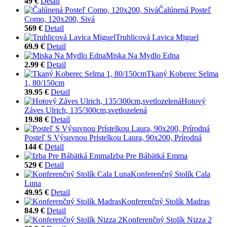
49 €
Detail
Čalúnená Posteľ
Como, 120x200, Sivá
569 €
Detail
Truhlicová Lavica Miguel
69.9 €
Detail
Miska Na Mydlo Edna
2.99 €
Detail
Tkaný Koberec Selma
1, 80/150cm
39.95 €
Detail
Hotový
Záves Ulrich, 135/300cm,svetlozelená
19.98 €
Detail
Posteľ S Výsuvnou Prístelkou Laura, 90x200, Prírodná
144 €
Detail
Izba Pre Bábätká Emma
529 €
Detail
Konferenčný Stolík Cala
Luna
49.95 €
Detail
Konferenčný Stolík Madras
84.9 €
Detail
Konferenčný Stolík Nizza 2