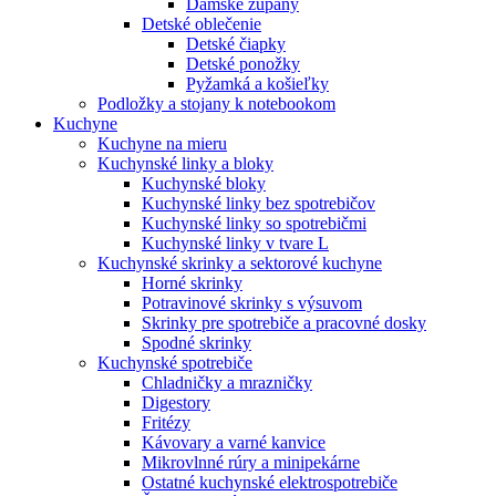
Dámske župany
Detské oblečenie
Detské čiapky
Detské ponožky
Pyžamká a košieľky
Podložky a stojany k notebookom
Kuchyne
Kuchyne na mieru
Kuchynské linky a bloky
Kuchynské bloky
Kuchynské linky bez spotrebičov
Kuchynské linky so spotrebičmi
Kuchynské linky v tvare L
Kuchynské skrinky a sektorové kuchyne
Horné skrinky
Potravinové skrinky s výsuvom
Skrinky pre spotrebiče a pracovné dosky
Spodné skrinky
Kuchynské spotrebiče
Chladničky a mrazničky
Digestory
Fritézy
Kávovary a varné kanvice
Mikrovlnné rúry a minipekárne
Ostatné kuchynské elektrospotrebiče