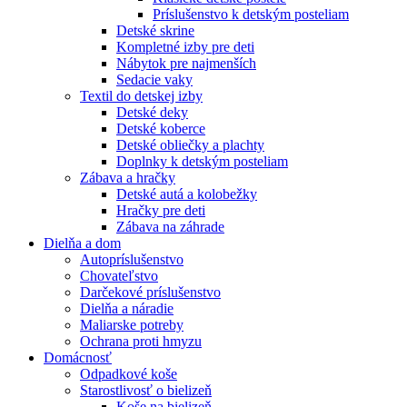
Príslušenstvo k detským posteliam
Detské skrine
Kompletné izby pre deti
Nábytok pre najmenších
Sedacie vaky
Textil do detskej izby
Detské deky
Detské koberce
Detské obliečky a plachty
Doplnky k detským posteliam
Zábava a hračky
Detské autá a kolobežky
Hračky pre deti
Zábava na záhrade
Dielňa a dom
Autopríslušenstvo
Chovateľstvo
Darčekové príslušenstvo
Dielňa a náradie
Maliarske potreby
Ochrana proti hmyzu
Domácnosť
Odpadkové koše
Starostlivosť o bielizeň
Koše na bielizeň