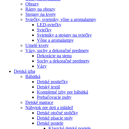
Obrazy
Rámy na obrazy
Stojany na kvety
Sviečky, svietniky, vône a aromalampy
LED-sviečky
Sviečky
Svietniky a stojany na sviečky
Vône a aromalampy
Umelé kvety
Vázy, sochy a dekoračné predmety
Dekorácie na stenu
Sochy a dekoračné predmety
Vázy
Detská izba
Bábätká
Detské postieľky
Detský textil
Kompletné izby pre bábätká
Prebaľovacie pulty
Detské matrace
Nábytok pre deti a mládež
Detské otočné stoličky
Detské písacie stoly
Detské postele
Klasické detské postele