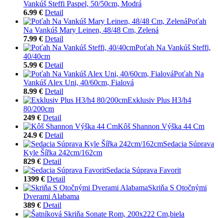
Vankúš Steffi Paspel, 50/50cm, Modrá
6.99 €
Detail
Poťah
Na Vankúš Mary Leinen, 48/48 Cm, Zelená
7.99 €
Detail
Poťah Na Vankúš Steffi,
40/40cm
5.99 €
Detail
Poťah Na
Vankúš Alex Uni, 40/60cm, Fialová
8.99 €
Detail
Exklusiv Plus H3/h4
80/200cm
249 €
Detail
Kôš Shannon Výška 44 Cm
24.9 €
Detail
Sedacia Súprava
Kyle Šířka 242cm/162cm
829 €
Detail
Sedacia Súprava Favorit
1399 €
Detail
Skriňa S Otočnými
Dverami Alabama
389 €
Detail