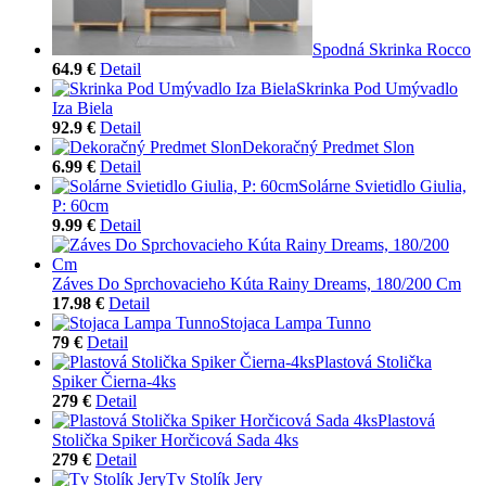
Spodná Skrinka Rocco
64.9 €
Detail
Skrinka Pod Umývadlo
Iza Biela
92.9 €
Detail
Dekoračný Predmet Slon
6.99 €
Detail
Solárne Svietidlo Giulia,
P: 60cm
9.99 €
Detail
Záves Do Sprchovacieho Kúta Rainy Dreams, 180/200 Cm
17.98 €
Detail
Stojaca Lampa Tunno
79 €
Detail
Plastová Stolička
Spiker Čierna-4ks
279 €
Detail
Plastová
Stolička Spiker Horčicová Sada 4ks
279 €
Detail
Tv Stolík Jery