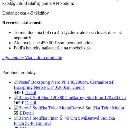
katalógu dohľadať aj pod EAN kódom:
Dodanie: cca 4-5 týždňov
Recenzie, skúsenosti
Termín dodania bol cca 4-5 týždňov ale to si človek dnes už
nepomôže
Akciovej cene 459.00 € som nemohol odolať.
Podľa heureky najlacnejšie na moebelix.sk
info_outline
Viac info o produkte
Podobné produkty
Posteľ
Boxspring Nero Pl: 140/200cm, Čierna
449 €
Detail
Barový Stôl Finn 120x80 Cm
169 €
Detail
Barová Stolička Tylor Modrá
55 €
Detail
Barová Stolička
Finch Š: 40 Cm Sivá