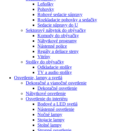
Leňošky
Pohovky
Rohové sedacie súpravy
Rozkladacie pohovky a sedačky
Sedacie súpravy do U
Sektorový nábytok do obývačky
Komody do obývačky
Nábytkové programy
Nástenné police
Regály a deliace steny
Vitríny
Stolíky do obývačky
Odkladacie stolíky
TV a audio stolíky
Osvetlenie, lampy a svetlá
Dekoračné a vianočné osvetlenie
Dekoračné osvetlenie
Nábytkové osvetlenie
Osvetlenie do interiéru
Bodové a LED svetlá
Nástenné osvetlenie
Nočné lampy
Stojacie lampy
Stolné lampy
Stropné osvetlenie