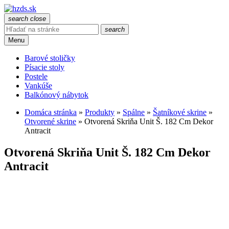
search
close
search
Menu
Barové stoličky
Písacie stoly
Postele
Vankúše
Balkónový nábytok
Domáca stránka
»
Produkty
»
Spálne
»
Šatníkové skrine
»
Otvorené skrine
»
Otvorená Skriňa Unit Š. 182 Cm Dekor
Antracit
Otvorená Skriňa Unit Š. 182 Cm Dekor
Antracit