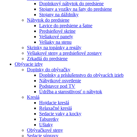
Doplnkový nábytok do predsiene
Stojany a vozíky na šaty do predsiene
Stojany na dáždníky
Nábytok do predsiene
Lavice do predsiene a šatne
Predsieňové skrine
Vešiakové panely
Vešiaky na stenu
Skrinky na topánky a regály
Vešiakové steny a predsieňové zostavy
Zrkadlá do predsiene
Obývacie izby
Doplnky do obývačky
Doplnky a príslušenstvo do obývacích izieb
Nábytkové osvetlenie
Podstavce pod TV
Údržba a starostlivosť o nábytok
Kreslá
Hojdacie kreslá
Relaxačné kreslá
Sedacie vaky a kocky
Taburetky
Ušiaky
Obývačkové steny
Sedacie súpravy