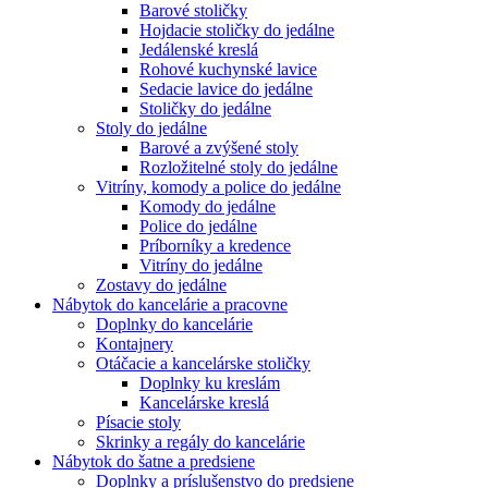
Barové stoličky
Hojdacie stoličky do jedálne
Jedálenské kreslá
Rohové kuchynské lavice
Sedacie lavice do jedálne
Stoličky do jedálne
Stoly do jedálne
Barové a zvýšené stoly
Rozložitelné stoly do jedálne
Vitríny, komody a police do jedálne
Komody do jedálne
Police do jedálne
Príborníky a kredence
Vitríny do jedálne
Zostavy do jedálne
Nábytok do kancelárie a pracovne
Doplnky do kancelárie
Kontajnery
Otáčacie a kancelárske stoličky
Doplnky ku kreslám
Kancelárske kreslá
Písacie stoly
Skrinky a regály do kancelárie
Nábytok do šatne a predsiene
Doplnky a príslušenstvo do predsiene