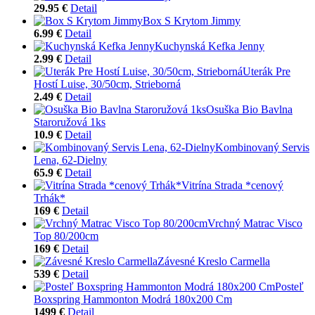
29.95 €
Detail
Box S Krytom Jimmy
6.99 €
Detail
Kuchynská Kefka Jenny
2.99 €
Detail
Uterák Pre
Hostí Luise, 30/50cm, Strieborná
2.49 €
Detail
Osuška Bio Bavlna
Staroružová 1ks
10.9 €
Detail
Kombinovaný Servis
Lena, 62-Dielny
65.9 €
Detail
Vitrína Strada *cenový
Trhák*
169 €
Detail
Vrchný Matrac Visco
Top 80/200cm
169 €
Detail
Závesné Kreslo Carmella
539 €
Detail
Posteľ
Boxspring Hammonton Modrá 180x200 Cm
1499 €
Detail