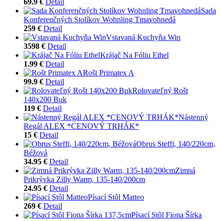
69.9 €
Detail
Sada
Konferenčných Stolíkov Wohnling Tmavohnedá
259 €
Detail
Vstavaná Kuchyňa Win
3598 €
Detail
Krájač Na Fóliu Ethel
1.99 €
Detail
Rošt Primatex A
99.9 €
Detail
Rolovateľný Rošt
140x200 Buk
119 €
Detail
Nástenný
Regál ALEX *CENOVÝ TRHÁK*
15 €
Detail
Obrus Steffi, 140/220cm,
Béžová
34.95 €
Detail
Zimná
Prikrývka Zilly Warm, 135-140/200cm
24.95 €
Detail
Písací Stôl Matteo
269 €
Detail
Písací Stôl Fiona Šírka