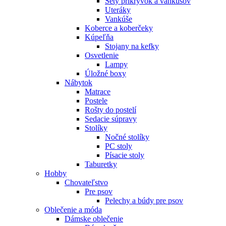
Sety prikrývok a vankúšov
Uteráky
Vankúše
Koberce a koberčeky
Kúpeľňa
Stojany na kefky
Osvetlenie
Lampy
Úložné boxy
Nábytok
Matrace
Postele
Rošty do postelí
Sedacie súpravy
Stolíky
Nočné stolíky
PC stoly
Písacie stoly
Taburetky
Hobby
Chovateľstvo
Pre psov
Pelechy a búdy pre psov
Oblečenie a móda
Dámske oblečenie