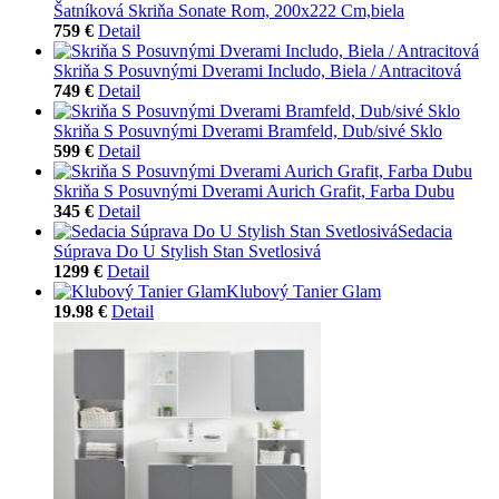
Šatníková Skriňa Sonate Rom, 200x222 Cm,biela
759 €
Detail
Skriňa S Posuvnými Dverami Includo, Biela / Antracitová
749 €
Detail
Skriňa S Posuvnými Dverami Bramfeld, Dub/sivé Sklo
599 €
Detail
Skriňa S Posuvnými Dverami Aurich Grafit, Farba Dubu
345 €
Detail
Sedacia
Súprava Do U Stylish Stan Svetlosivá
1299 €
Detail
Klubový Tanier Glam
19.98 €
Detail