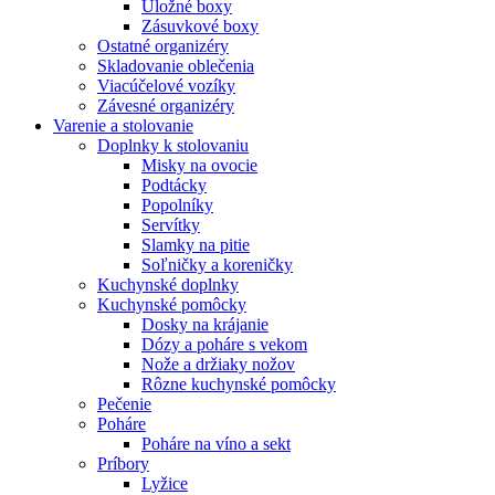
Úložné boxy
Zásuvkové boxy
Ostatné organizéry
Skladovanie oblečenia
Viacúčelové vozíky
Závesné organizéry
Varenie a stolovanie
Doplnky k stolovaniu
Misky na ovocie
Podtácky
Popolníky
Servítky
Slamky na pitie
Soľničky a koreničky
Kuchynské doplnky
Kuchynské pomôcky
Dosky na krájanie
Dózy a poháre s vekom
Nože a držiaky nožov
Rôzne kuchynské pomôcky
Pečenie
Poháre
Poháre na víno a sekt
Príbory
Lyžice