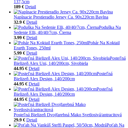
137,5cm
189 €
Detail
Napínacie Prestieradlo Jersey Ca. 90x220cm Bavlna
32.9 €
Detail
Poduška Na
Sedenie Elli, 40/40/7cm, Čierna
3.99 €
Detail
Pohár Na Koktail
Erarth Tones, 250ml
5.99 €
Detail
Posteľná
Bielizeň Alex Uni, 140/200cm, Sivobiela
44.95 €
Detail
Posteľná
Bielizeň Alex Design, 140/200cm
44.95 €
Detail
Posteľná
Bielizeň Alex Design, 140/200cm
44.95 €
Detail
Posteľná Bielizeň Dvojfarebná Mako Svetlosivá/antracitová
29.9 €
Detail
Poťah Na