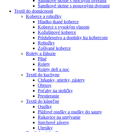
Šatníkové skrine s otočnými dverami
Šatníkové skrine s posuvnými dverami
Textil do domácnosti
Koberce a rohožky
Hladko tkané koberce
Koberce s vysokým vlasom
Kožušinové koberce
Príslušenstvo a doplnky ku kobercom
Rohožky
Zošívané koberce
Rolety a žáluzie
Plisé
Rolety
Rolety deň a noc
Textil do kuchyne
Chňapky, utierky, zástery
Obrusy
Poťahy na stoličky
Prestieranie
Textil do kúpeľne
Osušky
Plážové osušky a osušky do sauny
Rukavice na umývanie
Sprchové závesy
Uteráky