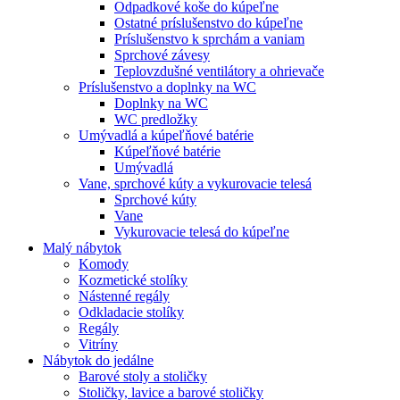
Odpadkové koše do kúpeľne
Ostatné príslušenstvo do kúpeľne
Príslušenstvo k sprchám a vaniam
Sprchové závesy
Teplovzdušné ventilátory a ohrievače
Príslušenstvo a doplnky na WC
Doplnky na WC
WC predložky
Umývadlá a kúpeľňové batérie
Kúpeľňové batérie
Umývadlá
Vane, sprchové kúty a vykurovacie telesá
Sprchové kúty
Vane
Vykurovacie telesá do kúpeľne
Malý nábytok
Komody
Kozmetické stolíky
Nástenné regály
Odkladacie stolíky
Regály
Vitríny
Nábytok do jedálne
Barové stoly a stoličky
Stoličky, lavice a barové stoličky