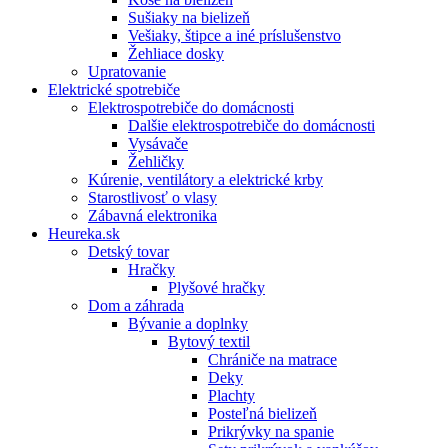
Sušiaky na bielizeň
Vešiaky, štipce a iné príslušenstvo
Žehliace dosky
Upratovanie
Elektrické spotrebiče
Elektrospotrebiče do domácnosti
Dalšie elektrospotrebiče do domácnosti
Vysávače
Žehličky
Kúrenie, ventilátory a elektrické krby
Starostlivosť o vlasy
Zábavná elektronika
Heureka.sk
Detský tovar
Hračky
Plyšové hračky
Dom a záhrada
Bývanie a doplnky
Bytový textil
Chrániče na matrace
Deky
Plachty
Posteľná bielizeň
Prikrývky na spanie