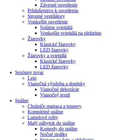
Závesné osvetlenie
Príslušenstvo k osvetleniu
Stropné ventilátory
Vonkajšie osvetlenie
Solárne svietidlá
Vonkajšie svietidlá na elektrinu
Žiarovky
Klasické žiarovky
LED žiarovky
Žiarovky a svietidlá
Klasické žiarovky
LED žiarovky
Sezónny tovar
Leto
Vianočná výzdoba a doplnky
Vianočné dekorácie
Vianočný textil
Spálne
Chrániče matraca a toppery
Kompletné spálne
Lamelové rošty
Malý nábytok do spálne
Komody do spálne
Nočné stolíky
Stojany na šaty a oblečenie