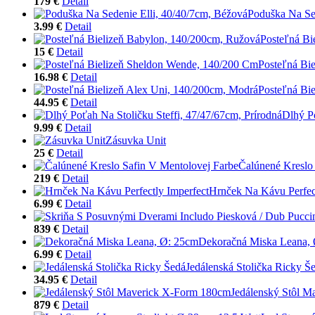
179 €
Detail
Poduška Na Sed
3.99 €
Detail
Posteľná Bi
15 €
Detail
Posteľná Bi
16.98 €
Detail
Posteľná Bi
44.95 €
Detail
Dlhý Po
9.99 €
Detail
Zásuvka Unit
25 €
Detail
Čalúnené Kreslo
219 €
Detail
Hrnček Na Kávu Perfect
6.99 €
Detail
839 €
Detail
Dekoračná Miska Leana,
6.99 €
Detail
Jedálenská Stolička Ricky Š
34.95 €
Detail
Jedálenský Stôl 
879 €
Detail