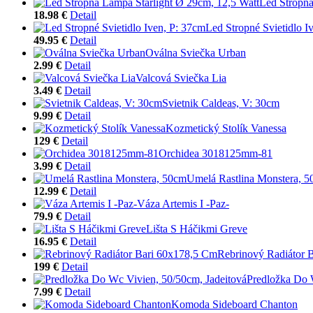
Led Stropná
18.98 €
Detail
Led Stropné Svietidlo I
49.95 €
Detail
Oválna Sviečka Urban
2.99 €
Detail
Valcová Sviečka Lia
3.49 €
Detail
Svietnik Caldeas, V: 30cm
9.99 €
Detail
Kozmetický Stolík Vanessa
129 €
Detail
Orchidea 3018125mm-81
3.99 €
Detail
Umelá Rastlina Monstera, 
12.99 €
Detail
Váza Artemis I -Paz-
79.9 €
Detail
Lišta S Háčikmi Greve
16.95 €
Detail
Rebrinový Radiátor 
199 €
Detail
Predložka Do 
7.99 €
Detail
Komoda Sideboard Chanton