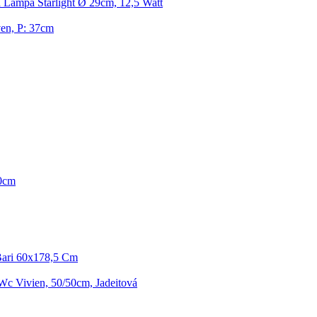
 Lampa Starlight Ø 29cm, 12,5 Watt
ven, P: 37cm
50cm
Bari 60x178,5 Cm
Wc Vivien, 50/50cm, Jadeitová