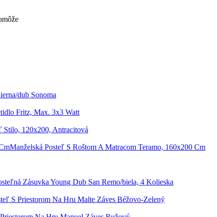
pomôže
Čierna/dub Sonoma
idlo Fritz, Max. 3x3 Watt
 Stilo, 120x200, Antracitová
Manželská Posteľ S Roštom A Matracom Teramo, 160x200 Cm
osteľná Zásuvka Young Dub San Remo/biela, 4 Kolieska
teľ S Priestorom Na Hru Malte Záves Béžovo-Zelený
 Priestorom Na Hru Manuel Záves Ružový