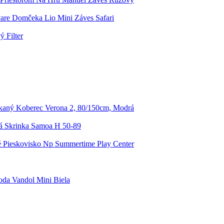
are Domčeka Lio Mini Záves Safari
ý Filter
aný Koberec Verona 2, 80/150cm, Modrá
 Skrinka Samoa H 50-89
 Pieskovisko Np Summertime Play Center
da Vandol Mini Biela