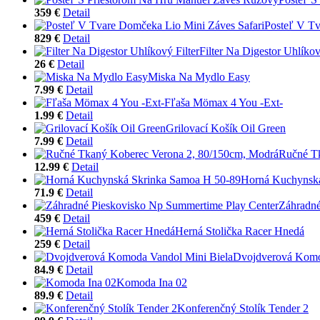
359 €
Detail
Posteľ V Tv
829 €
Detail
Filter Na Digestor Uhlíkov
26 €
Detail
Miska Na Mydlo Easy
7.99 €
Detail
Fľaša Mömax 4 You -Ext-
1.99 €
Detail
Grilovací Košík Oil Green
7.99 €
Detail
Ručné Tk
12.99 €
Detail
Horná Kuchynská
71.9 €
Detail
Záhradné
459 €
Detail
Herná Stolička Racer Hnedá
259 €
Detail
Dvojdverová Komo
84.9 €
Detail
Komoda Ina 02
89.9 €
Detail
Konferenčný Stolík Tender 2