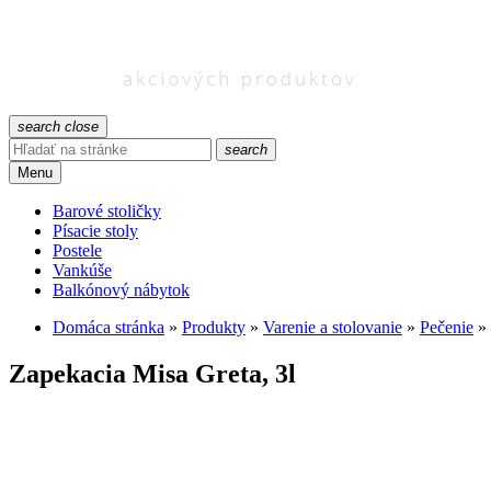
search
close
search
Menu
Barové stoličky
Písacie stoly
Postele
Vankúše
Balkónový nábytok
Domáca stránka
»
Produkty
»
Varenie a stolovanie
»
Pečenie
»
Zapekacia Misa Greta, 3l