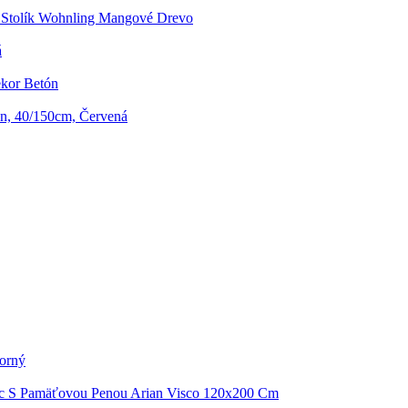
 Stolík Wohnling Mangové Drevo
á
kor Betón
n, 40/150cm, Červená
borný
c S Pamäťovou Penou Arian Visco 120x200 Cm