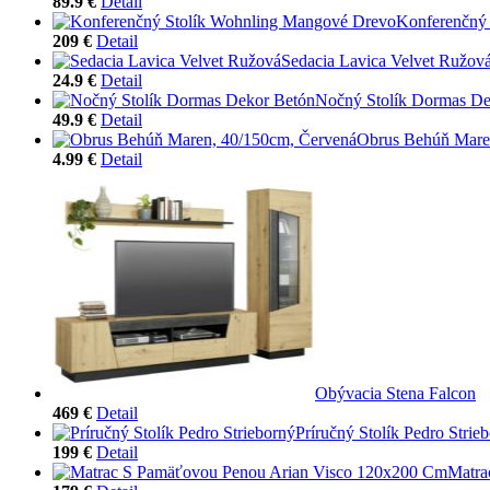
89.9 €
Detail
Konferenčný
209 €
Detail
Sedacia Lavica Velvet Ružov
24.9 €
Detail
Nočný Stolík Dormas De
49.9 €
Detail
Obrus Behúň Mare
4.99 €
Detail
Obývacia Stena Falcon
469 €
Detail
Príručný Stolík Pedro Strie
199 €
Detail
Matra