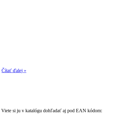
.
Čítať ďalej »
e. Viete si ju v katalógu dohľadať aj pod EAN kódom: