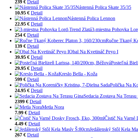
239 €
Detail
Nástenná Polica Skate 35/35
10.95 €
Detail
Nástenná Polica Lennon
22.95 €
Detail
3-miestna Pohovka Lor
254 €
Detail
Ručne Tkaný Ko
139 €
Detail
Obal Na Kvetináč Peyo I
39.95 €
Detail
Posteľná Biel
29.95 €
Detail
Kreslo Bella - Koža
599 €
Detail
Polička Na Ko
24.95 €
Detail
Sedacia Zostava Na Terasu
2399 €
Detail
Metla Nora
7.99 €
Detail
Čistič Na Varné
4.49 €
Detail
Jedálenský Stôl Kela M
267 €
Detail