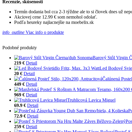
Recenzie, skúsenosti
Termín dodania bol cca 2-3 týždne ale to si človek dnes už ne
Akciovej cene 12.99 € som nemohol odolať.
Podľa heureky najlacnejšie na moebelix.sk
info_outline
Viac info o produkte
Podobné produkty
Barový Stôl Virgin 
219 €
Detail
Led Bodové Sviet
20 €
Detail
Čalúnená Posteľ
449 €
Detail
969 €
Detail
Truhlicová Lavica Miguel
69.9 €
Detail
P
72.9 €
Detail
Pos
259 €
Detail
Posteľ S