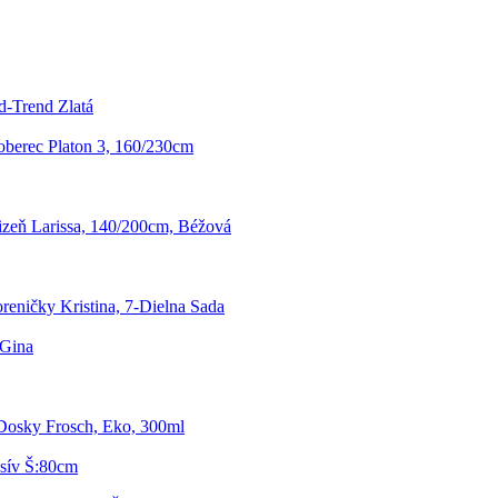
d-Trend Zlatá
berec Platon 3, 160/230cm
izeň Larissa, 140/200cm, Béžová
reničky Kristina, 7-Dielna Sada
 Gina
 Dosky Frosch, Eko, 300ml
asív Š:80cm