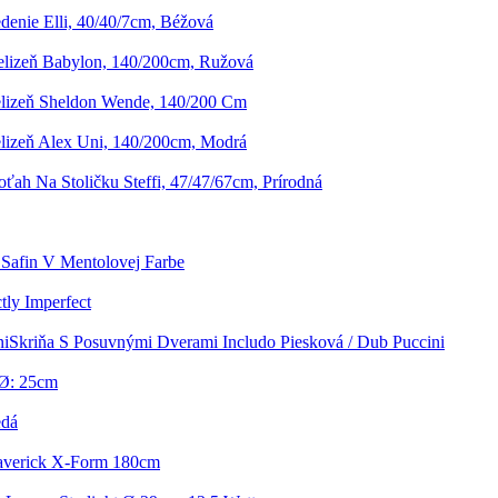
enie Elli, 40/40/7cm, Béžová
elizeň Babylon, 140/200cm, Ružová
elizeň Sheldon Wende, 140/200 Cm
elizeň Alex Uni, 140/200cm, Modrá
ťah Na Stoličku Steffi, 47/47/67cm, Prírodná
 Safin V Mentolovej Farbe
ly Imperfect
Skriňa S Posuvnými Dverami Includo Piesková / Dub Puccini
 Ø: 25cm
edá
Maverick X-Form 180cm