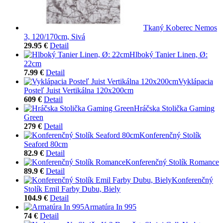
Tkaný Koberec Nemos
3, 120/170cm, Sivá
29.95 €
Detail
Hlboký Tanier Linen, Ø:
22cm
7.99 €
Detail
Vyklápacia
Posteľ Juist Vertikálna 120x200cm
609 €
Detail
Hráčska Stolička Gaming
Green
279 €
Detail
Konferenčný Stolík
Seaford 80cm
82.9 €
Detail
Konferenčný Stolík Romance
89.9 €
Detail
Konferenčný
Stolík Emil Farby Dubu, Biely
104.9 €
Detail
Armatúra In 995
74 €
Detail