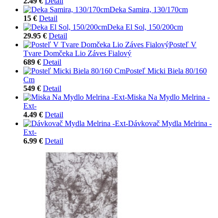
2.49 €
Detail
Deka Samira, 130/170cm
15 €
Detail
Deka El Sol, 150/200cm
29.95 €
Detail
Posteľ V
Tvare Domčeka Lio Záves Fialový
689 €
Detail
Posteľ Micki Biela 80/160
Cm
549 €
Detail
Miska Na Mydlo Melrina -
Ext-
4.49 €
Detail
Dávkovač Mydla Melrina -
Ext-
6.99 €
Detail