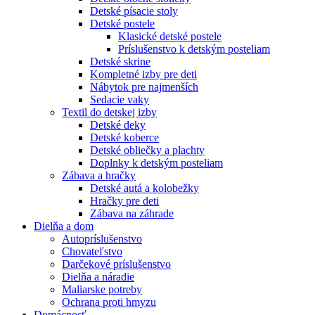
Detské písacie stoly
Detské postele
Klasické detské postele
Príslušenstvo k detským posteliam
Detské skrine
Kompletné izby pre deti
Nábytok pre najmenších
Sedacie vaky
Textil do detskej izby
Detské deky
Detské koberce
Detské obliečky a plachty
Doplnky k detským posteliam
Zábava a hračky
Detské autá a kolobežky
Hračky pre deti
Zábava na záhrade
Dielňa a dom
Autopríslušenstvo
Chovateľstvo
Darčekové príslušenstvo
Dielňa a náradie
Maliarske potreby
Ochrana proti hmyzu
Domácnosť