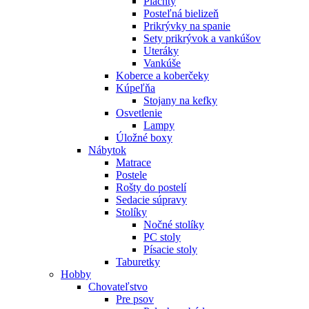
Plachty
Posteľná bielizeň
Prikrývky na spanie
Sety prikrývok a vankúšov
Uteráky
Vankúše
Koberce a koberčeky
Kúpeľňa
Stojany na kefky
Osvetlenie
Lampy
Úložné boxy
Nábytok
Matrace
Postele
Rošty do postelí
Sedacie súpravy
Stolíky
Nočné stolíky
PC stoly
Písacie stoly
Taburetky
Hobby
Chovateľstvo
Pre psov