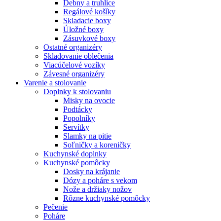
Debny a truhlice
Regálové košíky
Skladacie boxy
Úložné boxy
Zásuvkové boxy
Ostatné organizéry
Skladovanie oblečenia
Viacúčelové vozíky
Závesné organizéry
Varenie a stolovanie
Doplnky k stolovaniu
Misky na ovocie
Podtácky
Popolníky
Servítky
Slamky na pitie
Soľničky a koreničky
Kuchynské doplnky
Kuchynské pomôcky
Dosky na krájanie
Dózy a poháre s vekom
Nože a držiaky nožov
Rôzne kuchynské pomôcky
Pečenie
Poháre