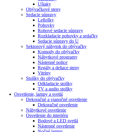
Ušiaky
Obývačkové steny
Sedacie súpravy
Leňošky
Pohovky
Rohové sedacie súpravy
Rozkladacie pohovky a sedačky
Sedacie súpravy do U
Sektorový nábytok do obývačky
Komody do obývačky
Nábytkové programy
Nástenné police
Regály a deliace steny
Vitríny
Stolíky do obývačky
Odkladacie stolíky
TV a audio stolíky
Osvetlenie, lampy a svetlá
Dekoračné a vianočné osvetlenie
Dekoračné osvetlenie
Nábytkové osvetlenie
Osvetlenie do interiéru
Bodové a LED svetlá
Nástenné osvetlenie
Nočné lampy