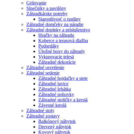
Grilovanie
Slnečníky a pavilóny
Záhradkárske potreby
Starostlivosť o rastliny
Záhradné domčeky na náradie
Záhradné doplnky a príslušenstvo
Hračky na záhradu
Koberce a terasová dlažba
Podsedáky
Úložné boxy do záhrady
Vykurovacie telesá
Záhradné dekorácie
Záhradné osvetlenie
Záhradné sedenie
Záhradné hojdačky a siete
Záhradné lavice
Záhradné lehátka
Záhradné pohovky
Záhradné stoličky a kreslá
Závesné kreslá
Záhradné stoly
Záhradné zostavy
Balkónový nábytok
Drevený nábytok
Kovový nábytok