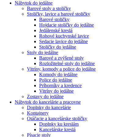
Nábytok do jedálne
Barové stoly a stoličky
Stoličky, lavice a barové stoličky
Barové stoličky
Hojdacie stoličky do jedálne
Jedálenské kreslá
Rohové kuchynské lavice
Sedacie lavice do jedálne
Stoličky do jedálne
Stoly do jedálne
Barové a zvýšené stoly
Rozložitelné stoly do jedálne
Vitríny, komody a police do jedálne
Komody do jedálne
Police do jedálne
Príborníky a kredence
Vitríny do jedálne
Zostavy do jedálne
Nábytok do kancelárie a pracovne
Doplnky do kancelárie
Kontajnery
Otáčacie a kancelárske stoličky
Doplnky ku kreslám
Kancelárske kreslá
Písacie stoly