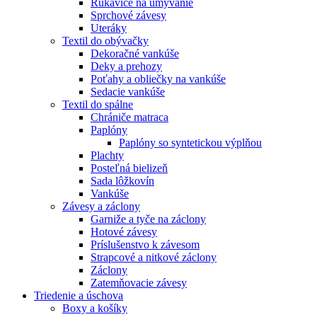
Rukavice na umývanie
Sprchové závesy
Uteráky
Textil do obývačky
Dekoračné vankúše
Deky a prehozy
Poťahy a obliečky na vankúše
Sedacie vankúše
Textil do spálne
Chrániče matraca
Paplóny
Paplóny so syntetickou výplňou
Plachty
Posteľná bielizeň
Sada lôžkovín
Vankúše
Závesy a záclony
Garniže a tyče na záclony
Hotové závesy
Príslušenstvo k závesom
Strapcové a nitkové záclony
Záclony
Zatemňovacie závesy
Triedenie a úschova
Boxy a košíky