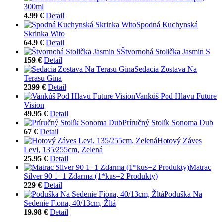
300ml
4.99 €
Detail
Spodná Kuchynská
Skrinka Wito
64.9 €
Detail
Štvornohá Stolička Jasmin S
159 €
Detail
Sedacia Zostava Na
Terasu Gina
2399 €
Detail
Vankúš Pod Hlavu Future
Vision
49.95 €
Detail
Príručný Stolík Sonoma Dub
67 €
Detail
Hotový Záves
Levi, 135/255cm, Zelená
25.95 €
Detail
Matrac
Silver 90 1+1 Zdarma (1*kus=2 Produkty)
229 €
Detail
Poduška Na
Sedenie Fiona, 40/13cm, Žltá
19.98 €
Detail