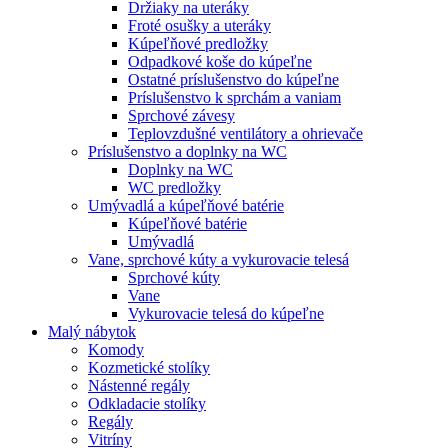
Držiaky na uteráky
Froté osušky a uteráky
Kúpeľňové predložky
Odpadkové koše do kúpeľne
Ostatné príslušenstvo do kúpeľne
Príslušenstvo k sprchám a vaniam
Sprchové závesy
Teplovzdušné ventilátory a ohrievače
Príslušenstvo a doplnky na WC
Doplnky na WC
WC predložky
Umývadlá a kúpeľňové batérie
Kúpeľňové batérie
Umývadlá
Vane, sprchové kúty a vykurovacie telesá
Sprchové kúty
Vane
Vykurovacie telesá do kúpeľne
Malý nábytok
Komody
Kozmetické stolíky
Nástenné regály
Odkladacie stolíky
Regály
Vitríny