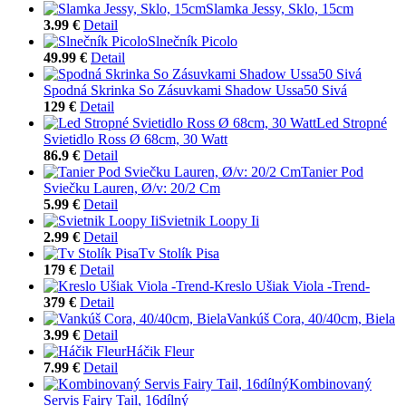
Slamka Jessy, Sklo, 15cm
3.99 €
Detail
Slnečník Picolo
49.99 €
Detail
Spodná Skrinka So Zásuvkami Shadow Ussa50 Sivá
129 €
Detail
Led Stropné
Svietidlo Ross Ø 68cm, 30 Watt
86.9 €
Detail
Tanier Pod
Sviečku Lauren, Ø/v: 20/2 Cm
5.99 €
Detail
Svietnik Loopy Ii
2.99 €
Detail
Tv Stolík Pisa
179 €
Detail
Kreslo Ušiak Viola -Trend-
379 €
Detail
Vankúš Cora, 40/40cm, Biela
3.99 €
Detail
Háčik Fleur
7.99 €
Detail
Kombinovaný
Servis Fairy Tail, 16dílný