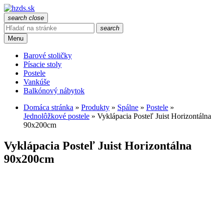
search
close
search
Menu
Barové stoličky
Písacie stoly
Postele
Vankúše
Balkónový nábytok
Domáca stránka
»
Produkty
»
Spálne
»
Postele
»
Jednolôžkové postele
»
Vyklápacia Posteľ Juist Horizontálna
90x200cm
Vyklápacia Posteľ Juist Horizontálna
90x200cm