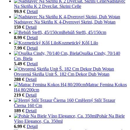
Nadstavec
Na Skriňu K 2 Dver.šat. Skrini Celle
99.9 €
Detail
Nadstavec Na Skriňu K 4-Dverovej Skrini, Dub Wotan
159 €
Detail
Behúň Steffi, 45/150cm
8.99 €
Detail
Kozmetický Kôš Lilo
7.99 €
Detail
Osuška Cindy, 70/140
Cm, Biela
5.49 €
Detail
Otvorená Skriňa Unit Š. 182 Cm Dekor Dub Wotan
288 €
Detail
Matrac Femina Kokos
H4 80/200cm
219 €
Detail
Herný Stôl Tezaur
Čierna 160 Cm
189 €
Detail
Pohár Na Biele
Víno Elegance, Ca. 350ml
6.99 €
Detail