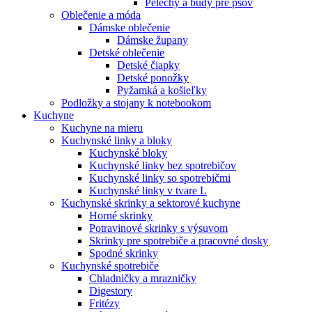
Pelechy a búdy pre psov
Oblečenie a móda
Dámske oblečenie
Dámske župany
Detské oblečenie
Detské čiapky
Detské ponožky
Pyžamká a košieľky
Podložky a stojany k notebookom
Kuchyne
Kuchyne na mieru
Kuchynské linky a bloky
Kuchynské bloky
Kuchynské linky bez spotrebičov
Kuchynské linky so spotrebičmi
Kuchynské linky v tvare L
Kuchynské skrinky a sektorové kuchyne
Horné skrinky
Potravinové skrinky s výsuvom
Skrinky pre spotrebiče a pracovné dosky
Spodné skrinky
Kuchynské spotrebiče
Chladničky a mrazničky
Digestory
Fritézy