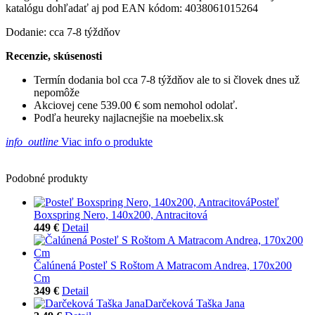
katalógu dohľadať aj pod EAN kódom: 4038061015264
Dodanie: cca 7-8 týždňov
Recenzie, skúsenosti
Termín dodania bol cca 7-8 týždňov ale to si človek dnes už
nepomôže
Akciovej cene 539.00 € som nemohol odolať.
Podľa heureky najlacnejšie na moebelix.sk
info_outline
Viac info o produkte
Podobné produkty
Posteľ
Boxspring Nero, 140x200, Antracitová
449 €
Detail
Čalúnená Posteľ S Roštom A Matracom Andrea, 170x200
Cm
349 €
Detail
Darčeková Taška Jana