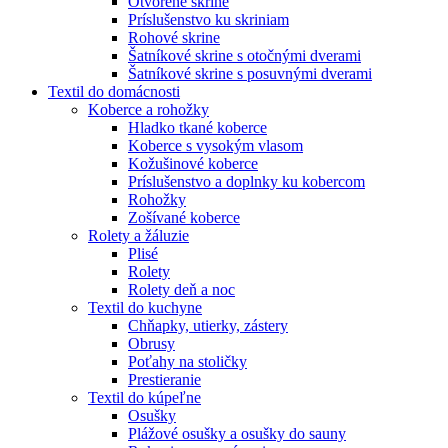
Otvorené skrine
Príslušenstvo ku skriniam
Rohové skrine
Šatníkové skrine s otočnými dverami
Šatníkové skrine s posuvnými dverami
Textil do domácnosti
Koberce a rohožky
Hladko tkané koberce
Koberce s vysokým vlasom
Kožušinové koberce
Príslušenstvo a doplnky ku kobercom
Rohožky
Zošívané koberce
Rolety a žáluzie
Plisé
Rolety
Rolety deň a noc
Textil do kuchyne
Chňapky, utierky, zástery
Obrusy
Poťahy na stoličky
Prestieranie
Textil do kúpeľne
Osušky
Plážové osušky a osušky do sauny