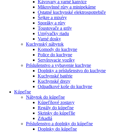
Kávovary a varné kanvice
Mikrovlnné rúry a minipekárne
Ostatné kuchynské elektrospotrebiče
Šejkre a mixéry
Sporáky a rúry
Toustovače a grily
Umývačky riadu
Varné dosky
Kuchynský nábytok
Komody do kuchyne
Police do kuchyne
Servírovacie vozíky
Príslušenstvo a vybavenie kuchyne
Doplnky a príslušenstvo do kuchyne
Kuchynské batérie
Kuchynské drezy
Odpadkové koše do kuchyne
Kúpeľne
Nábytok do kúpeľne
Kúpeľňové zostavy
Regály do kúpeľne
Skrinky do kúpeľňe
Zrkadlá
Príslušenstvo a doplnky do kúpeľne
Doplnky do kúpeľne