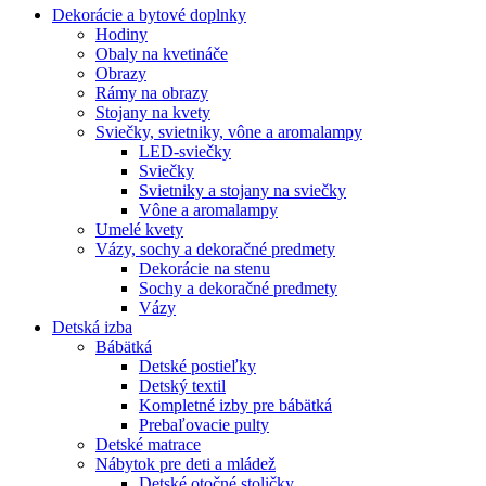
Dekorácie a bytové doplnky
Hodiny
Obaly na kvetináče
Obrazy
Rámy na obrazy
Stojany na kvety
Sviečky, svietniky, vône a aromalampy
LED-sviečky
Sviečky
Svietniky a stojany na sviečky
Vône a aromalampy
Umelé kvety
Vázy, sochy a dekoračné predmety
Dekorácie na stenu
Sochy a dekoračné predmety
Vázy
Detská izba
Bábätká
Detské postieľky
Detský textil
Kompletné izby pre bábätká
Prebaľovacie pulty
Detské matrace
Nábytok pre deti a mládež
Detské otočné stoličky