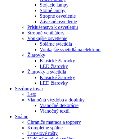
Stojacie lampy
Stolné lampy
Stropné osvetlenie
Závesné osvetlenie
Príslušenstvo k osvetleniu
Stropné ventilátory
Vonkajšie osvetlenie
Solárne svietidlá
Vonkajšie svietidlá na elektrinu
Žiarovky
Klasické žiarovky
LED žiarovky
Žiarovky a svietidlá
Klasické žiarovky
LED žiarovky
Sezónny tovar
Leto
Vianočná výzdoba a doplnky
Vianočné dekorácie
Vianočný textil
Spálne
Chrániče matraca a toppery
Kompletné spálne
Lamelové rošty
Malý nábytok do spálne