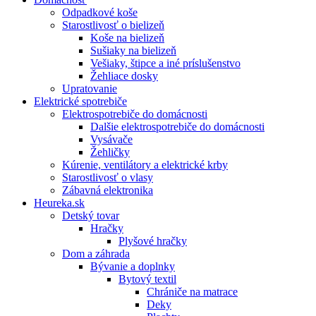
Odpadkové koše
Starostlivosť o bielizeň
Koše na bielizeň
Sušiaky na bielizeň
Vešiaky, štipce a iné príslušenstvo
Žehliace dosky
Upratovanie
Elektrické spotrebiče
Elektrospotrebiče do domácnosti
Dalšie elektrospotrebiče do domácnosti
Vysávače
Žehličky
Kúrenie, ventilátory a elektrické krby
Starostlivosť o vlasy
Zábavná elektronika
Heureka.sk
Detský tovar
Hračky
Plyšové hračky
Dom a záhrada
Bývanie a doplnky
Bytový textil
Chrániče na matrace
Deky