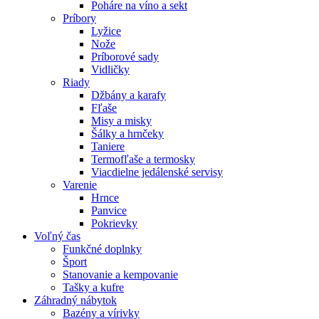
Poháre na víno a sekt
Príbory
Lyžice
Nože
Príborové sady
Vidličky
Riady
Džbány a karafy
Fľaše
Misy a misky
Šálky a hrnčeky
Taniere
Termofľaše a termosky
Viacdielne jedálenské servisy
Varenie
Hrnce
Panvice
Pokrievky
Voľný čas
Funkčné doplnky
Šport
Stanovanie a kempovanie
Tašky a kufre
Záhradný nábytok
Bazény a vírivky