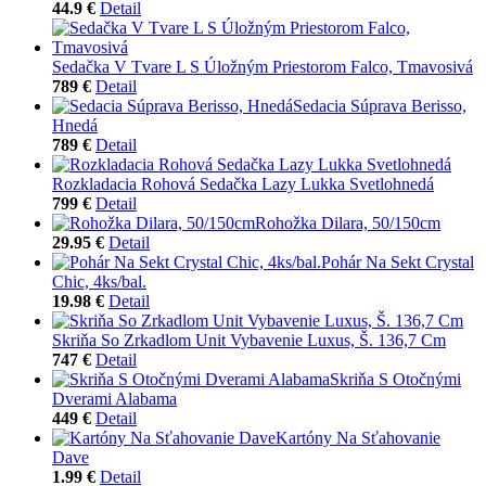
44.9 €
Detail
Sedačka V Tvare L S Úložným Priestorom Falco, Tmavosivá
789 €
Detail
Sedacia Súprava Berisso,
Hnedá
789 €
Detail
Rozkladacia Rohová Sedačka Lazy Lukka Svetlohnedá
799 €
Detail
Rohožka Dilara, 50/150cm
29.95 €
Detail
Pohár Na Sekt Crystal
Chic, 4ks/bal.
19.98 €
Detail
Skriňa So Zrkadlom Unit Vybavenie Luxus, Š. 136,7 Cm
747 €
Detail
Skriňa S Otočnými
Dverami Alabama
449 €
Detail
Kartóny Na Sťahovanie
Dave
1.99 €
Detail