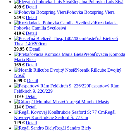
Elegatná Pohovka Luis Sivá
409 €
Detail
Pohovka Boxspring Viera
549 €
Detail
Rozkladacia
Pohovka Camilla Svetlosivá
419 €
Detail
Posteľná Bielizeň
Thea, 140/200cm
29.95 €
Detail
Prebaľovacia Komoda
Maria Biela
169 €
Detail
Nosník Rillcube Dvojitý
Nosič
6.99 €
Detail
Paspartový Rám
Feldkirch 9, 226/229
119 €
Detail
Cd-regál Mumbai Masív
114 €
Detail
Regál
Kovovej Konštrukcie Seaford Š: 77 Cm
129 €
Detail
Regál Sandro Biely