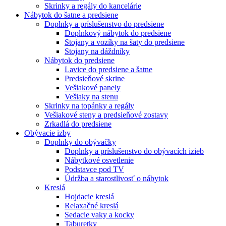
Skrinky a regály do kancelárie
Nábytok do šatne a predsiene
Doplnky a príslušenstvo do predsiene
Doplnkový nábytok do predsiene
Stojany a vozíky na šaty do predsiene
Stojany na dáždníky
Nábytok do predsiene
Lavice do predsiene a šatne
Predsieňové skrine
Vešiakové panely
Vešiaky na stenu
Skrinky na topánky a regály
Vešiakové steny a predsieňové zostavy
Zrkadlá do predsiene
Obývacie izby
Doplnky do obývačky
Doplnky a príslušenstvo do obývacích izieb
Nábytkové osvetlenie
Podstavce pod TV
Údržba a starostlivosť o nábytok
Kreslá
Hojdacie kreslá
Relaxačné kreslá
Sedacie vaky a kocky
Taburetky