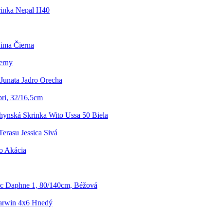
inka Nepal H40
Lima Čierna
erny
Junata Jadro Orecha
pri, 32/16,5cm
ynská Skrinka Wito Ussa 50 Biela
erasu Jessica Sivá
o Akácia
c Daphne 1, 80/140cm, Béžová
arwin 4x6 Hnedý