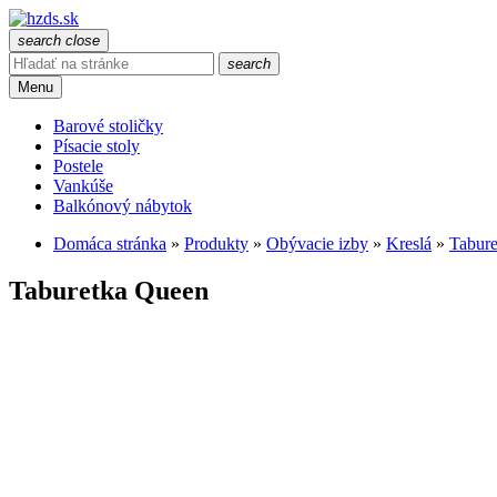
search
close
search
Menu
Barové stoličky
Písacie stoly
Postele
Vankúše
Balkónový nábytok
Domáca stránka
»
Produkty
»
Obývacie izby
»
Kreslá
»
Tabure
Taburetka Queen