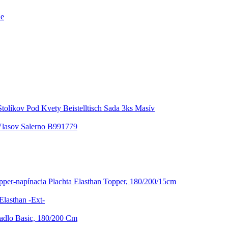
ne
tolíkov Pod Kvety Beistelltisch Sada 3ks Masív
Vlasov Salerno B991779
pper-napínacia Plachta Elasthan Topper, 180/200/15cm
Elasthan -Ext-
radlo Basic, 180/200 Cm