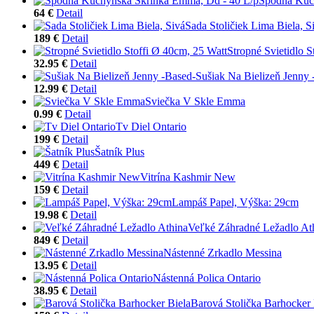
Spodná Kuc
64 €
Detail
Sada Stoličiek Lima Biela, S
189 €
Detail
Stropné Svietidlo S
32.95 €
Detail
Sušiak Na Bielizeň Jenny 
12.99 €
Detail
Sviečka V Skle Emma
0.99 €
Detail
Tv Diel Ontario
199 €
Detail
Šatník Plus
449 €
Detail
Vitrína Kashmir New
159 €
Detail
Lampáš Papel, Výška: 29cm
19.98 €
Detail
Veľké Záhradné Ležadlo At
849 €
Detail
Nástenné Zrkadlo Messina
13.95 €
Detail
Nástenná Polica Ontario
38.95 €
Detail
Barová Stolička Barhocker 