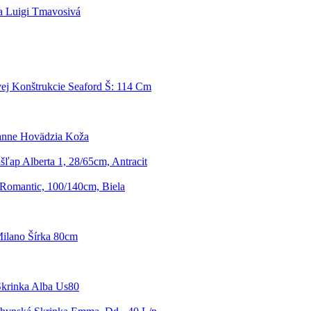
a Luigi Tmavosivá
ej Konštrukcie Seaford Š: 114 Cm
anne Hovädzia Koža
ľap Alberta 1, 28/65cm, Antracit
 Romantic, 100/140cm, Biela
ilano Šírka 80cm
krinka Alba Us80