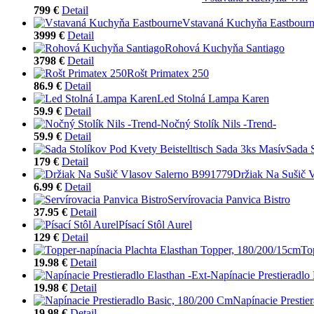
799 €
Detail
Vstavaná Kuchyňa Eastbour
3999 €
Detail
Rohová Kuchyňa Santiago
3798 €
Detail
Rošt Primatex 250
86.9 €
Detail
Led Stolná Lampa Karen
59.9 €
Detail
Nočný Stolík Nils -Trend-
59.9 €
Detail
Sada S
179 €
Detail
Držiak Na Sušič 
6.99 €
Detail
Servírovacia Panvica Bistro
37.95 €
Detail
Písací Stôl Aurel
129 €
Detail
To
19.98 €
Detail
Napínacie Prestieradlo 
19.98 €
Detail
Napínacie Prestie
19.98 €
Detail