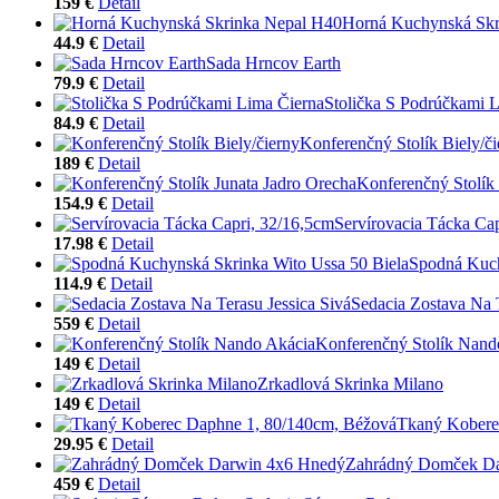
159 €
Detail
Horná Kuchynská Skr
44.9 €
Detail
Sada Hrncov Earth
79.9 €
Detail
Stolička S Podrúčkami 
84.9 €
Detail
Konferenčný Stolík Biely/či
189 €
Detail
Konferenčný Stolík 
154.9 €
Detail
Servírovacia Tácka Ca
17.98 €
Detail
Spodná Kuch
114.9 €
Detail
Sedacia Zostava Na T
559 €
Detail
Konferenčný Stolík Nand
149 €
Detail
Zrkadlová Skrinka Milano
149 €
Detail
Tkaný Kobere
29.95 €
Detail
Zahrádný Domček D
459 €
Detail