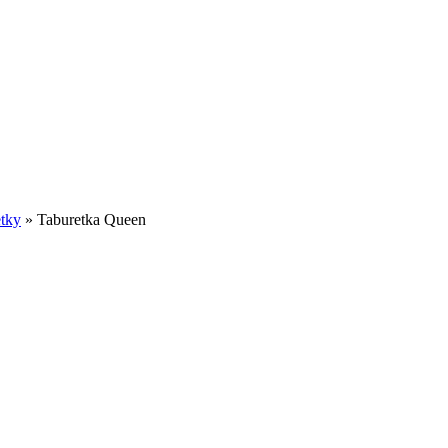
tky
»
Taburetka Queen