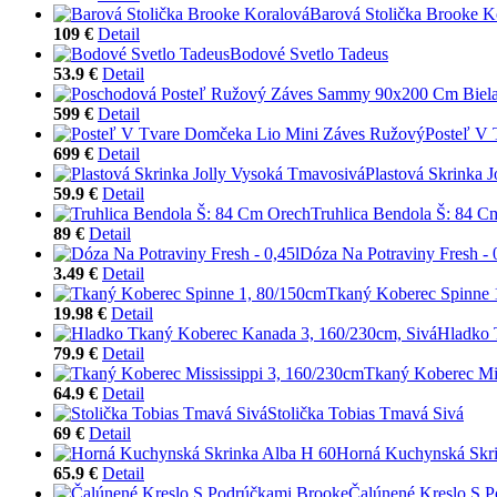
Barová Stolička Brooke K
109 €
Detail
Bodové Svetlo Tadeus
53.9 €
Detail
599 €
Detail
Posteľ V
699 €
Detail
Plastová Skrinka 
59.9 €
Detail
Truhlica Bendola Š: 84 C
89 €
Detail
Dóza Na Potraviny Fresh - 
3.49 €
Detail
Tkaný Koberec Spinne 
19.98 €
Detail
Hladko 
79.9 €
Detail
Tkaný Koberec Mis
64.9 €
Detail
Stolička Tobias Tmavá Sivá
69 €
Detail
Horná Kuchynská Skri
65.9 €
Detail
Čalúnené Kreslo S 