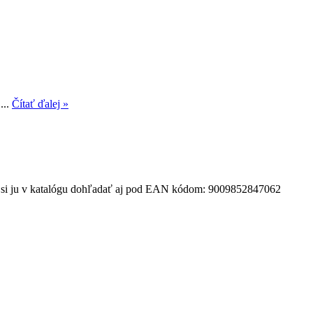
...
Čítať ďalej »
ete si ju v katalógu dohľadať aj pod EAN kódom: 9009852847062