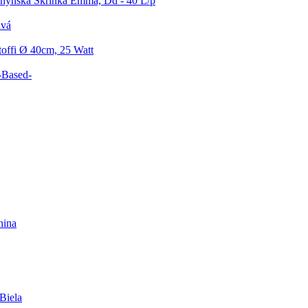
hynská Skrinka Emma, Dd - 40 L/p
ivá
toffi Ø 40cm, 25 Watt
-Based-
hina
Biela