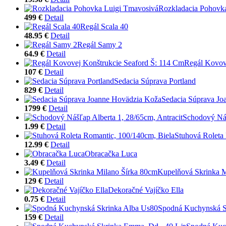
Rozkladacia Pohovk
499 €
Detail
Regál Scala 40
48.95 €
Detail
Regál Samy 2
64.9 €
Detail
Regál Kovov
107 €
Detail
Sedacia Súprava Portland
829 €
Detail
Sedacia Súprava Jo
1799 €
Detail
Schodový Náš
1.99 €
Detail
Stuhová Roleta
12.99 €
Detail
Obracačka Luca
3.49 €
Detail
Kupelňová Skrinka M
129 €
Detail
Dekoračné Vajíčko Ella
0.75 €
Detail
Spodná Kuchynská S
159 €
Detail