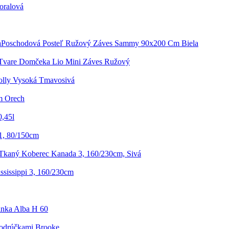
oralová
Poschodová Posteľ Ružový Záves Sammy 90x200 Cm Biela
 Tvare Domčeka Lio Mini Záves Ružový
Jolly Vysoká Tmavosivá
m Orech
0,45l
1, 80/150cm
Tkaný Koberec Kanada 3, 160/230cm, Sivá
sissippi 3, 160/230cm
nka Alba H 60
Podrúčkami Brooke