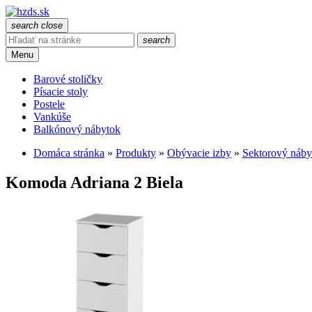
search
close
search
Menu
Barové stoličky
Písacie stoly
Postele
Vankúše
Balkónový nábytok
Domáca stránka
»
Produkty
»
Obývacie izby
»
Sektorový náby
Komoda Adriana 2 Biela