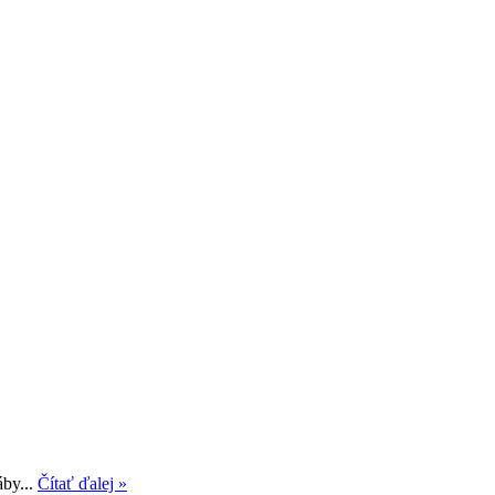
áby...
Čítať ďalej »