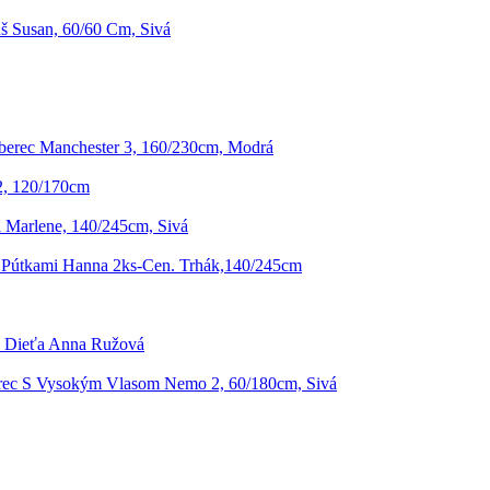
 Susan, 60/60 Cm, Sivá
erec Manchester 3, 160/230cm, Modrá
2, 120/170cm
 Marlene, 140/245cm, Sivá
 Pútkami Hanna 2ks-Cen. Trhák,140/245cm
e Dieťa Anna Ružová
ec S Vysokým Vlasom Nemo 2, 60/180cm, Sivá