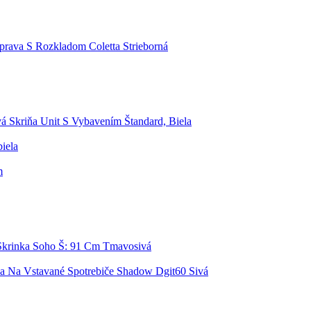
prava S Rozkladom Coletta Strieborná
á Skriňa Unit S Vybavením Štandard, Biela
biela
m
krinka Soho Š: 91 Cm Tmavosivá
a Na Vstavané Spotrebiče Shadow Dgit60 Sivá