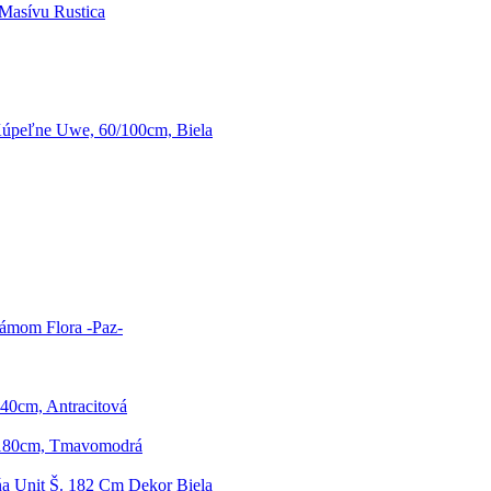
Masívu Rustica
úpeľne Uwe, 60/100cm, Biela
ámom Flora -Paz-
140cm, Antracitová
/180cm, Tmavomodrá
ňa Unit Š. 182 Cm Dekor Biela