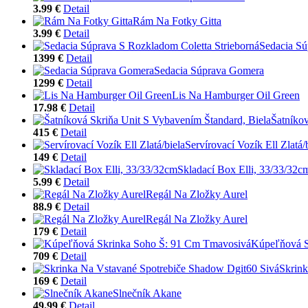
3.99 €
Detail
Rám Na Fotky Gitta
3.99 €
Detail
Sedacia Sú
1399 €
Detail
Sedacia Súprava Gomera
1299 €
Detail
Lis Na Hamburger Oil Green
17.98 €
Detail
Šatníkov
415 €
Detail
Servírovací Vozík Ell Zlatá/
149 €
Detail
Skladací Box Elli, 33/33/32c
5.99 €
Detail
Regál Na Zložky Aurel
88.9 €
Detail
Regál Na Zložky Aurel
179 €
Detail
Kúpeľňová S
709 €
Detail
Skrink
169 €
Detail
Slnečník Akane
49.99 €
Detail