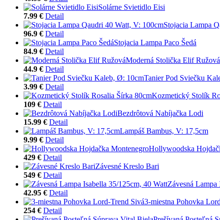
Solárne Svietidlo Eisi
7.99 €
Detail
Stojacia Lampa Q
96.9 €
Detail
Stojacia Lampa Paco Šedá
84.9 €
Detail
Moderná Stolička Elif Ružová
44.9 €
Detail
Tanier Pod Sviečku Kal
3.99 €
Detail
Kozmetický Stolík Ro
109 €
Detail
Bezdrôtová Nabíjačka Lodi
15.99 €
Detail
Lampáš Bambus, V: 17,5cm
9.99 €
Detail
Hollywoodska Hojdač
429 €
Detail
Závesné Kreslo Bari
549 €
Detail
Závesná Lampa I
42.95 €
Detail
3-miestna Pohovka Lord
254 €
Detail
Prešívaná Posteľná S