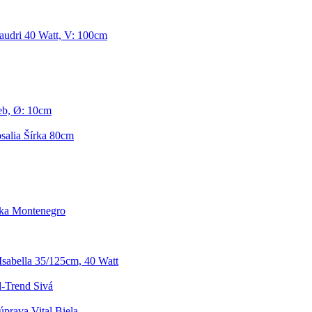
audri 40 Watt, V: 100cm
eb, Ø: 10cm
salia Šírka 80cm
ka Montenegro
sabella 35/125cm, 40 Watt
-Trend Sivá
úprava Vital Biela