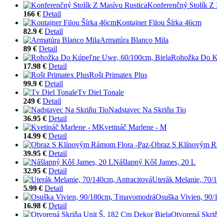
Konferenčný Stolík Z 
166 €
Detail
Kontajner Filou Šírka 46cm
82.9 €
Detail
Armatúra Blanco Mila
89 €
Detail
Rohožka Do K
17.98 €
Detail
Rošt Primatex Plus
99.9 €
Detail
Tv Diel Tonale
249 €
Detail
Nadstavec Na Skriňu Tio
36.95 €
Detail
Kvetináč Marlene - M
14.99 €
Detail
Obraz S Klínovým R
39.95 €
Detail
Nášlapný Kôš James, 20 L
32.95 €
Detail
Uterák Melanie, 70/
5.99 €
Detail
Osuška Vivien, 90
16.98 €
Detail
Otvorená Skri