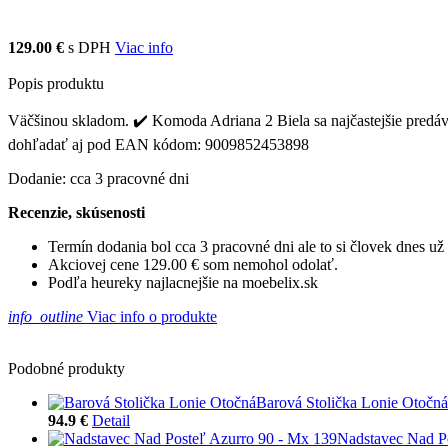
129.00 €
s DPH
Viac info
Popis produktu
Väčšinou skladom. ✔️ Komoda Adriana 2 Biela sa najčastejšie predáv
dohľadať aj pod EAN kódom: 9009852453898
Dodanie: cca 3 pracovné dni
Recenzie, skúsenosti
Termín dodania bol cca 3 pracovné dni ale to si človek dnes u
Akciovej cene 129.00 € som nemohol odolať.
Podľa heureky najlacnejšie na moebelix.sk
info_outline
Viac info o produkte
Podobné produkty
Barová Stolička Lonie Otočná
94.9 €
Detail
Nadstavec Nad P