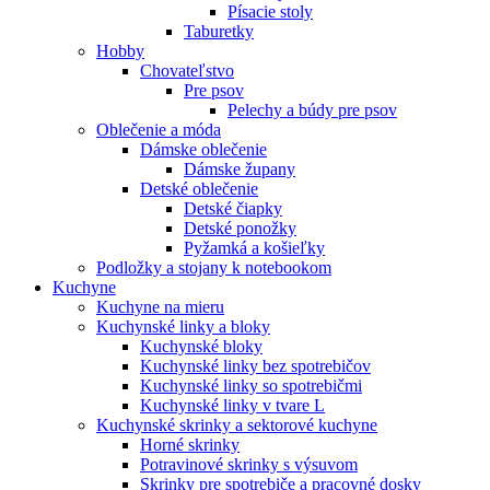
Písacie stoly
Taburetky
Hobby
Chovateľstvo
Pre psov
Pelechy a búdy pre psov
Oblečenie a móda
Dámske oblečenie
Dámske župany
Detské oblečenie
Detské čiapky
Detské ponožky
Pyžamká a košieľky
Podložky a stojany k notebookom
Kuchyne
Kuchyne na mieru
Kuchynské linky a bloky
Kuchynské bloky
Kuchynské linky bez spotrebičov
Kuchynské linky so spotrebičmi
Kuchynské linky v tvare L
Kuchynské skrinky a sektorové kuchyne
Horné skrinky
Potravinové skrinky s výsuvom
Skrinky pre spotrebiče a pracovné dosky