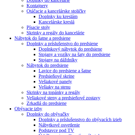
Doplnky do kancelárie
Kontajnery
Otáčacie a kancelárske stoličky
Doplnky ku kreslám
Kancelárske kreslá
Písacie stoly
Skrinky a regály do kancelárie
Nábytok do šatne a predsiene
Doplnky a príslušenstvo do predsiene
Doplnkový nábytok do predsiene
Stojany a vozíky na šaty do predsiene
Stojany na dáždníky
Nábytok do predsiene
Lavice do predsiene a šatne
Predsieňové skrine
Vešiakové panely
Vešiaky na stenu
Skrinky na topánky a regály
Vešiakové steny a predsieňové zostavy
Zrkadlá do predsiene
Obývacie izby
Doplnky do obývačky
Doplnky a príslušenstvo do obývacích izieb
Nábytkové osvetlenie
Podstavce pod TV