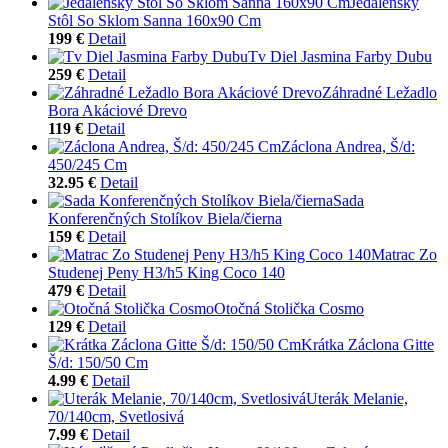
Jedálenský
Stôl So Sklom Sanna 160x90 Cm
199 €
Detail
Tv Diel Jasmina Farby Dubu
259 €
Detail
Záhradné Ležadlo
Bora Akáciové Drevo
119 €
Detail
Záclona Andrea, Š/d:
450/245 Cm
32.95 €
Detail
Sada
Konferenčných Stolíkov Biela/čierna
159 €
Detail
Matrac Zo
Studenej Peny H3/h5 King Coco 140
479 €
Detail
Otočná Stolička Cosmo
129 €
Detail
Krátka Záclona Gitte
Š/d: 150/50 Cm
4.99 €
Detail
Uterák Melanie,
70/140cm, Svetlosivá
7.99 €
Detail