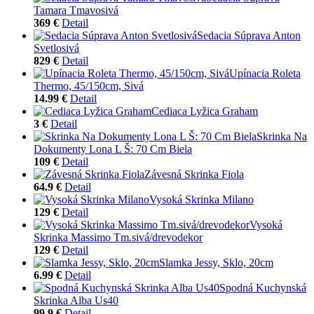
Tamara Tmavosivá
369 €
Detail
Sedacia Súprava Anton
Svetlosivá
829 €
Detail
Upínacia Roleta
Thermo, 45/150cm, Sivá
14.99 €
Detail
Cediaca Lyžica Graham
3 €
Detail
Skrinka Na
Dokumenty Lona L Š: 70 Cm Biela
109 €
Detail
Závesná Skrinka Fiola
64.9 €
Detail
Vysoká Skrinka Milano
129 €
Detail
Vysoká
Skrinka Massimo Tm.sivá/drevodekor
129 €
Detail
Slamka Jessy, Sklo, 20cm
6.99 €
Detail
Spodná Kuchynská
Skrinka Alba Us40
99.9 €
Detail