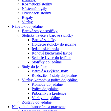
Kozmetické stolíky
Nástenné regály
Odkladacie stolíky
Regály
Vitríny
Nábytok do jedálne
Barové stoly a stoličky
Stoličky, lavice a barové stoličky
Barové stoličky
Hojdacie stoličky do jedálne
Jedálenské kreslá
Rohové kuchynské lavice
Sedacie lavice do jedálne
Stoličky do jedálne
Stoly do jedálne
Barové a zvýšené stoly
Rozložitelné stoly do jedálne
Vitríny, komody a police do jedálne
Komody do jedálne
Police do jedálne
Príborníky a kredence
Vitríny do jedálne
Zostavy do jedálne
Nábytok do kancelárie a pracovne