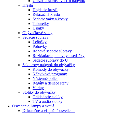
Údržba a starostlivosť o nábytok
Kreslá
Hojdacie kreslá
Relaxačné kreslá
Sedacie vaky a kocky
Taburetky
Ušiaky
Obývačkové steny
Sedacie súpravy
Leňošky
Pohovky
Rohové sedacie súpravy
Rozkladacie pohovky a sedačky
Sedacie súpravy do U
Sektorový nábytok do obývačky
Komody do obývačky
Nábytkové programy
Nástenné police
Regály a deliace steny
Vitríny
Stolíky do obývačky
Odkladacie stolíky
TV a audio stolíky
Osvetlenie, lampy a svetlá
Dekoračné a vianočné osvetlenie