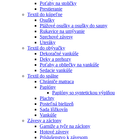
Poťahy na stoličky
Prestieranie
Textil do kúpeľne
Osušky
Plážové osušky a osušky do sauny
Rukavice na umývanie
Sprchové závesy
Uteráky
Textil do obývačky
Dekoračné vankúše
Deky a prehozy
Poťahy a obliečky na vankúše
Sedacie vankúše
Textil do spálne
Chrániče matraca
Paplóny
Paplóny so syntetickou výplňou
Plachty
Posteľná bielizeň
Sada lôžkovín
Vankúše
Závesy a záclony
Garniže a tyče na záclony
Hotové závesy
Príslušenstvo k závesom