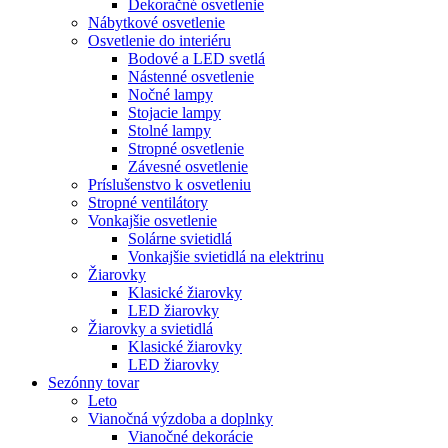
Dekoračné osvetlenie
Nábytkové osvetlenie
Osvetlenie do interiéru
Bodové a LED svetlá
Nástenné osvetlenie
Nočné lampy
Stojacie lampy
Stolné lampy
Stropné osvetlenie
Závesné osvetlenie
Príslušenstvo k osvetleniu
Stropné ventilátory
Vonkajšie osvetlenie
Solárne svietidlá
Vonkajšie svietidlá na elektrinu
Žiarovky
Klasické žiarovky
LED žiarovky
Žiarovky a svietidlá
Klasické žiarovky
LED žiarovky
Sezónny tovar
Leto
Vianočná výzdoba a doplnky
Vianočné dekorácie