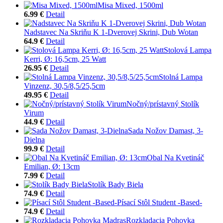
Misa Mixed, 1500ml
6.99 €
Detail
Nadstavec Na Skriňu K 1-Dverovej Skrini, Dub Wotan
64.9 €
Detail
Stolová Lampa
Kerri, Ø: 16,5cm, 25 Watt
26.95 €
Detail
Stolná Lampa
Vinzenz, 30,5/8,5/25,5cm
49.95 €
Detail
Nočný/prístavný Stolík
Virum
44.9 €
Detail
Sada Nožov Damast, 3-
Dielna
99.9 €
Detail
Obal Na Kvetináč
Emilian, Ø: 13cm
7.99 €
Detail
Stolík Bady Biela
74.9 €
Detail
Písací Stôl Student -Based-
74.9 €
Detail
Rozkladacia Pohovka