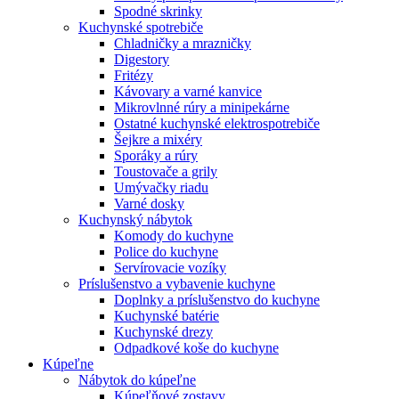
Spodné skrinky
Kuchynské spotrebiče
Chladničky a mrazničky
Digestory
Fritézy
Kávovary a varné kanvice
Mikrovlnné rúry a minipekárne
Ostatné kuchynské elektrospotrebiče
Šejkre a mixéry
Sporáky a rúry
Toustovače a grily
Umývačky riadu
Varné dosky
Kuchynský nábytok
Komody do kuchyne
Police do kuchyne
Servírovacie vozíky
Príslušenstvo a vybavenie kuchyne
Doplnky a príslušenstvo do kuchyne
Kuchynské batérie
Kuchynské drezy
Odpadkové koše do kuchyne
Kúpeľne
Nábytok do kúpeľne
Kúpeľňové zostavy