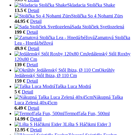
Skladacia Stolička Shake
13.5 €
Detail
Stolička So 4 Nohami Zürs
44.95 €
Detail
Sada Stoličiek Svetlozelená
199 €
Detail
Zamatová Stolička
Lea - Hnedá/béžová
49.9 €
Detail
Jedálenský Stôl Roxby
120x80 Cm
139 €
Detail
Okrúhly
Jedálenský Stôl Ibiza, Ø 110 Cm
159 €
Detail
Taška Luca Modrá
5 €
Detail
Nákupná Taška
Luca Zelená 40x45cm
6.49 €
Detail
Termofľaša Fun, 500ml
14.99 €
Detail
Lišta S Háčikmi Eider 3
12.95 €
Detail