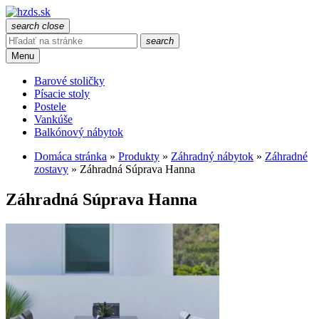
search
close
search
Menu
Barové stoličky
Písacie stoly
Postele
Vankúše
Balkónový nábytok
Domáca stránka
»
Produkty
»
Záhradný nábytok
»
Záhradné
zostavy
»
Záhradná Súprava Hanna
Záhradná Súprava Hanna