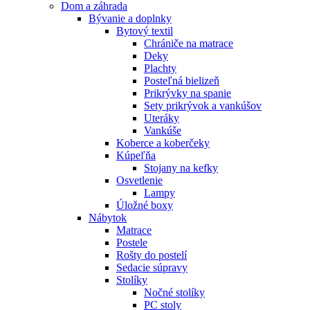
Dom a záhrada
Bývanie a doplnky
Bytový textil
Chrániče na matrace
Deky
Plachty
Posteľná bielizeň
Prikrývky na spanie
Sety prikrývok a vankúšov
Uteráky
Vankúše
Koberce a koberčeky
Kúpeľňa
Stojany na kefky
Osvetlenie
Lampy
Úložné boxy
Nábytok
Matrace
Postele
Rošty do postelí
Sedacie súpravy
Stolíky
Nočné stolíky
PC stoly