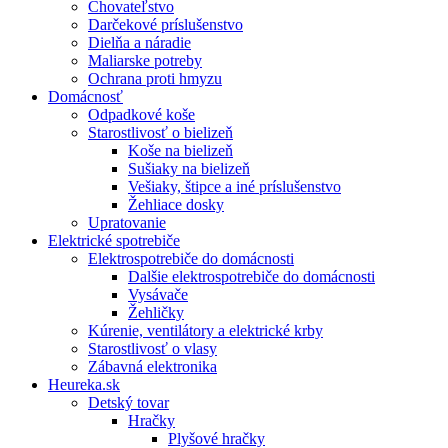
Chovateľstvo
Darčekové príslušenstvo
Dielňa a náradie
Maliarske potreby
Ochrana proti hmyzu
Domácnosť
Odpadkové koše
Starostlivosť o bielizeň
Koše na bielizeň
Sušiaky na bielizeň
Vešiaky, štipce a iné príslušenstvo
Žehliace dosky
Upratovanie
Elektrické spotrebiče
Elektrospotrebiče do domácnosti
Dalšie elektrospotrebiče do domácnosti
Vysávače
Žehličky
Kúrenie, ventilátory a elektrické krby
Starostlivosť o vlasy
Zábavná elektronika
Heureka.sk
Detský tovar
Hračky
Plyšové hračky