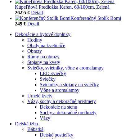
Kúpeľňová Predložka Karen, 60/100cm, Zelená
26.95 €
Detail
Konferenčný Stolík Bomi
249 €
Detail
Dekorácie a bytové doplnky
Hodiny
Obaly na kvetináče
Obrazy
Rámy na obrazy
Stojany na kvety
Sviečky, svietniky, vône a aromalampy
LED-sviečky
Sviečky
Svietniky a stojany na sviečky
Vône a aromalampy
Umelé kvety
Vázy, sochy a dekoračné predmety
Dekorácie na stenu
Sochy a dekoračné predmety
Vázy
Detská izba
Bábätká
Detské postieľky