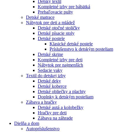
Detský textil
Kompletné izby pre bábätká
Prebaľovacie pulty
Detské matrace
Nábytok pre deti a mládež
Detské otočné stoličky
Detské písacie stoly
Detské postele
Klasické detské postele
Príslušenstvo k detským posteliam
Detské skrine
Kompletné izby pre deti
Nábytok pre najmenších
Sedacie vaky
Textil do detskej izby
Detské deky
Detské koberce
Detské obliečky a plachty
Doplnky k detským posteliam
Zábava a hračky
Detské autá a kolobežky
Hračky pre deti
Zábava na záhrade
Dielňa a dom
Autopríslušenstvo