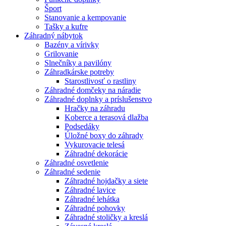
Šport
Stanovanie a kempovanie
Tašky a kufre
Záhradný nábytok
Bazény a vírivky
Grilovanie
Slnečníky a pavilóny
Záhradkárske potreby
Starostlivosť o rastliny
Záhradné domčeky na náradie
Záhradné doplnky a príslušenstvo
Hračky na záhradu
Koberce a terasová dlažba
Podsedáky
Úložné boxy do záhrady
Vykurovacie telesá
Záhradné dekorácie
Záhradné osvetlenie
Záhradné sedenie
Záhradné hojdačky a siete
Záhradné lavice
Záhradné lehátka
Záhradné pohovky
Záhradné stoličky a kreslá