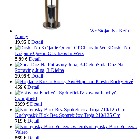
Wc Stojan Na Kefu
Nancy
19.95 €
Detail
Doska Na
Krájanie Quenn Of Chaos In Weiß
5.99 €
Detail
Sada Dóz Na
Potraviny Juna, 3-Dielna
29.95 €
Detail
Hojdacie Kreslo Rocky Sivé
459 €
Detail
Vstavaná Kuchyňa
Springfield
2399 €
Detail
Kuchynský Blok Bez Spotrebičov Troja 210/125 Cm
719 €
Detail
Kuchynský Blok Venezia-
Valero
569 €
Detail