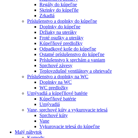
Regály do kúpeľne
Skrinky do kúpeľňe
Zrkadlá
Príslušenstvo a doplnky do kúpeľne
Doplnky do kúpeľne
Držiaky na uteráky
Froté osušky a uteráky
Kúpeľňové predložky
Odpadkové koše do kúpeľne
Ostatné príslušenstvo do kúpeľne
Príslušenstvo k sprchám a vaniam
Sprchové závesy
Teplovzdušné ventilátory a ohrievače
Príslušenstvo a doplnky na WC
Doplnky na WC
WC predložky
Umývadlá a kúpeľňové batérie
Kúpeľňové batérie
Umývadlá
Vane, sprchové kúty a vykurovacie telesá
Sprchové kúty
Vane
Vykurovacie telesá do kúpeľne
Malý nábytok
Komody