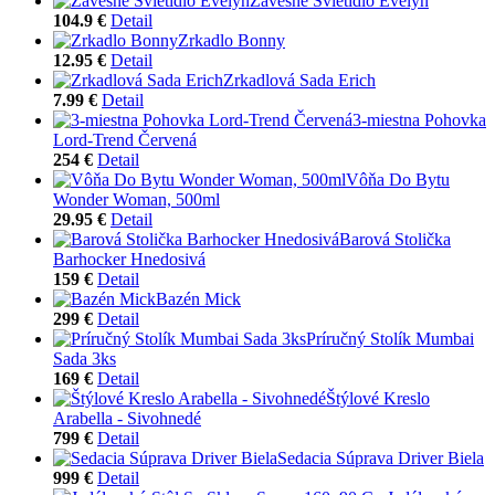
Závesné Svietidlo Evelyn
104.9 €
Detail
Zrkadlo Bonny
12.95 €
Detail
Zrkadlová Sada Erich
7.99 €
Detail
3-miestna Pohovka
Lord-Trend Červená
254 €
Detail
Vôňa Do Bytu
Wonder Woman, 500ml
29.95 €
Detail
Barová Stolička
Barhocker Hnedosivá
159 €
Detail
Bazén Mick
299 €
Detail
Príručný Stolík Mumbai
Sada 3ks
169 €
Detail
Štýlové Kreslo
Arabella - Sivohnedé
799 €
Detail
Sedacia Súprava Driver Biela
999 €
Detail