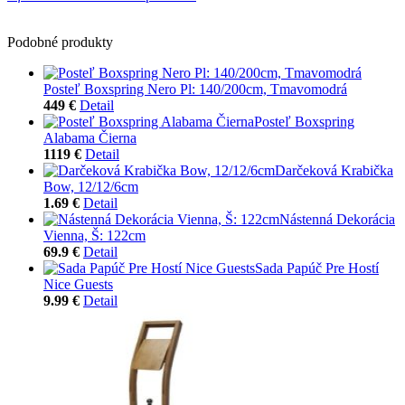
Podobné produkty
Posteľ Boxspring Nero Pl: 140/200cm, Tmavomodrá
449 €
Detail
Posteľ Boxspring
Alabama Čierna
1119 €
Detail
Darčeková Krabička
Bow, 12/12/6cm
1.69 €
Detail
Nástenná Dekorácia
Vienna, Š: 122cm
69.9 €
Detail
Sada Papúč Pre Hostí
Nice Guests
9.99 €
Detail