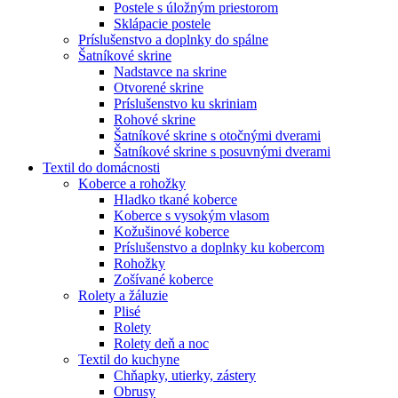
Postele s úložným priestorom
Sklápacie postele
Príslušenstvo a doplnky do spálne
Šatníkové skrine
Nadstavce na skrine
Otvorené skrine
Príslušenstvo ku skriniam
Rohové skrine
Šatníkové skrine s otočnými dverami
Šatníkové skrine s posuvnými dverami
Textil do domácnosti
Koberce a rohožky
Hladko tkané koberce
Koberce s vysokým vlasom
Kožušinové koberce
Príslušenstvo a doplnky ku kobercom
Rohožky
Zošívané koberce
Rolety a žáluzie
Plisé
Rolety
Rolety deň a noc
Textil do kuchyne
Chňapky, utierky, zástery
Obrusy