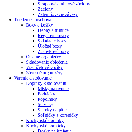
Strapcové a nitkové záclony
Záclony
Zatemňovacie závesy
Triedenie a úschova
Boxy a košíky
Debny a truhlice
Regálové košíky
Skladacie boxy
Úložné boxy
Zásuvkové boxy
Ostatné organizéry
Skladovanie oblečenia
Viacúčelové vozíky
Závesné organizéry
Varenie a stolovanie
Doplnky k stolovaniu
Misky na ovocie
Podtácky
Popolníky
Servítky
Slamky na pitie
Soľničky a koreničky
Kuchynské doplnky
Kuchynské pomôcky
Dosky na krájanie