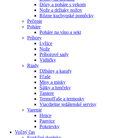
Dózy a poháre s vekom
Nože a držiaky nožov
Rôzne kuchynské pomôcky
Pečenie
Poháre
Poháre na víno a sekt
Príbory
Lyžice
Nože
Príborové sady
Vidličky
Riady
Džbány a karafy
Fľaše
Misy a misky
Šálky a hrnčeky
Taniere
Termofľaše a termosky
Viacdielne jedálenské servisy
Varenie
Hrnce
Panvice
Pokrievky
Voľný čas
Funkčné doplnky