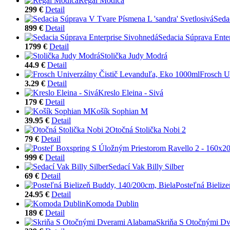
Regál Modica
299 €
Detail
Seda
899 €
Detail
Sedacia Súprava Ente
1799 €
Detail
Stolička Judy Modrá
44.9 €
Detail
Frosch U
3.29 €
Detail
Kreslo Eleina - Sivá
179 €
Detail
Košík Sophian M
39.95 €
Detail
Otočná Stolička Nobi 2
79 €
Detail
999 €
Detail
Sedací Vak Billy Silber
69 €
Detail
Posteľná Bieliz
24.95 €
Detail
Komoda Dublin
189 €
Detail
Skriňa S Otočnými D