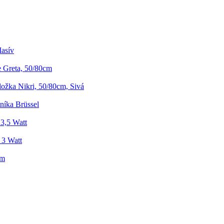
asív
 Greta, 50/80cm
ožka Nikri, 50/80cm, Sivá
níka Brüssel
3,5 Watt
 3 Watt
Cm