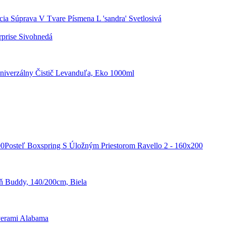
cia Súprava V Tvare Písmena L 'sandra' Svetlosivá
rprise Sivohnedá
niverzálny Čistič Levanduľa, Eko 1000ml
Posteľ Boxspring S Úložným Priestorom Ravello 2 - 160x200
eň Buddy, 140/200cm, Biela
verami Alabama