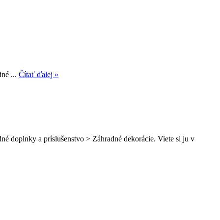
né ...
Čítať ďalej »
é doplnky a príslušenstvo > Záhradné dekorácie. Viete si ju v