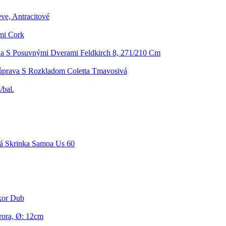
ve, Antracitové
mi Cork
ňa S Posuvnými Dverami Feldkirch 8, 271/210 Cm
úprava S Rozkladom Coletta Tmavosivá
/bal.
á Skrinka Samoa Us 60
ekor Dub
rora, Ø: 12cm