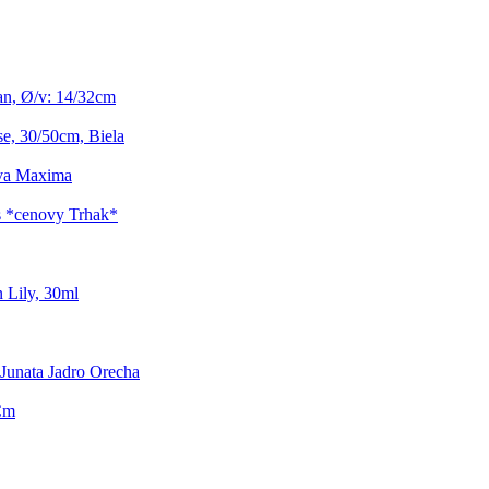
an, Ø/v: 14/32cm
se, 30/50cm, Biela
ava Maxima
s *cenovy Trhak*
 Lily, 30ml
Junata Jadro Orecha
Cm