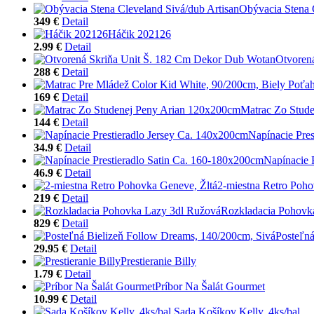
Obývacia Stena 
349 €
Detail
Háčik 202126
2.99 €
Detail
Otvoren
288 €
Detail
169 €
Detail
Matrac Zo Stud
144 €
Detail
Napínacie Pre
34.9 €
Detail
Napínacie 
46.9 €
Detail
2-miestna Retro Poho
219 €
Detail
Rozkladacia Pohovk
829 €
Detail
Posteľná
29.95 €
Detail
Prestieranie Billy
1.79 €
Detail
Príbor Na Šalát Gourmet
10.99 €
Detail
Sada Košíkov Kelly, 4ks/bal.