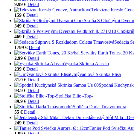
9.99 €
Detail
Televízne Kreslo Gene
159 €
Detail
Skriňa S Otočnými Dvera
349 €
Detail
Skri
469 €
Detail
Sedacia S
1799 €
Detail
Servítky Earth Tones, 20 Ks
2.99 €
Detail
Vysoká Skrinka Alassio
239 €
Detail
Umývadlová Skrinka Elisa
81.9 €
Detail
Spodná Kuchynsk
93.9 €
Detail
Stolička Ellie -Top-
89.9 €
Detail
Stolička Darla Tmavomodrá
55 €
Detail
Jedálenský Stôl Mila - D
249 €
Detail
Tanier Pod Sviečku Au
1.99 €
Detail