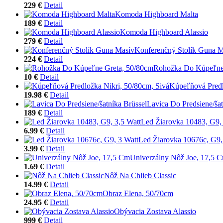
229 €
Detail
Komoda Highboard Malta
189 €
Detail
Komoda Highboard Alassio
279 €
Detail
Konferenčný Stolík Guna M
224 €
Detail
Rohožka Do Kúpeľne
10 €
Detail
Kúpeľňová Predl
19.98 €
Detail
Lavica Do Predsiene/šat
189 €
Detail
Led Žiarovka 10483, G9, 
6.99 €
Detail
Led Žiarovka 10676c, G9,
3.99 €
Detail
Univerzálny Nôž Joe, 17,5 
1.69 €
Detail
Nôž Na Chlieb Classic
14.99 €
Detail
Obraz Elena, 50/70cm
24.95 €
Detail
Obývacia Zostava Alassio
999 €
Detail