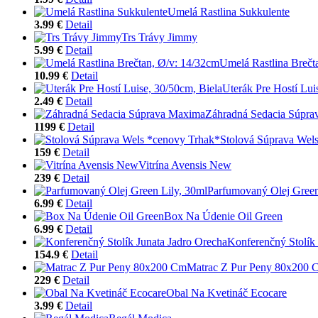
Umelá Rastlina Sukkulente
3.99 €
Detail
Trs Trávy Jimmy
5.99 €
Detail
Umelá Rastlina Brečt
10.99 €
Detail
Uterák Pre Hostí Lui
2.49 €
Detail
Záhradná Sedacia Súpr
1199 €
Detail
Stolová Súprava Wel
159 €
Detail
Vitrína Avensis New
239 €
Detail
Parfumovaný Olej Green
6.99 €
Detail
Box Na Údenie Oil Green
6.99 €
Detail
Konferenčný Stolík 
154.9 €
Detail
Matrac Z Pur Peny 80x200 
229 €
Detail
Obal Na Kvetináč Ecocare
3.99 €
Detail