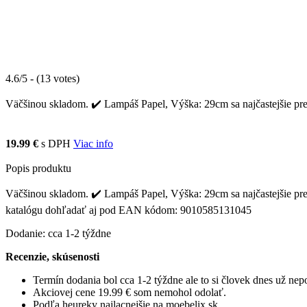
4.6/5 - (13 votes)
Väčšinou skladom. ✔️ Lampáš Papel, Výška: 29cm sa najčastejšie pre
19.99 €
s DPH
Viac info
Popis produktu
Väčšinou skladom. ✔️ Lampáš Papel, Výška: 29cm sa najčastejšie pred
katalógu dohľadať aj pod EAN kódom: 9010585131045
Dodanie: cca 1-2 týždne
Recenzie, skúsenosti
Termín dodania bol cca 1-2 týždne ale to si človek dnes už ne
Akciovej cene 19.99 € som nemohol odolať.
Podľa heureky najlacnejšie na moebelix.sk