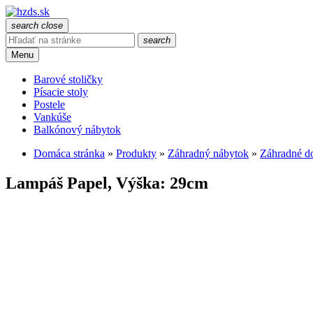
search
close
search
Menu
Barové stoličky
Písacie stoly
Postele
Vankúše
Balkónový nábytok
Domáca stránka
»
Produkty
»
Záhradný nábytok
»
Záhradné do
Lampáš Papel, Výška: 29cm