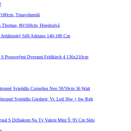
é
0/180cm, Tmavohnedá
ta Thomas, 80/160cm, Hnedosivá
 Jedálenský Stôl Adriano 140-180 Cm
a S Posuvnými Dverami Feldkirch 4 136x210cm
tropné Svietidlo Cornelius Neo 59/59cm 36 Watt
Stropné Svietidlo Giesbert, Vr. Led 36w + 6w Rgb
egal S Držiakom Na Tv Valeni Mini Š: 95 Cm Sklo
m