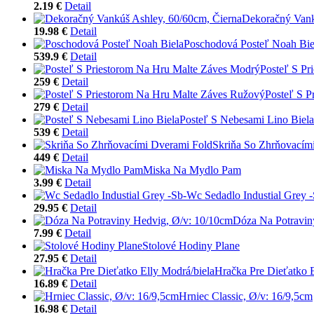
2.19 €
Detail
Dekoračný Vank
19.98 €
Detail
Poschodová Posteľ Noah Bie
539.9 €
Detail
Posteľ S Pr
259 €
Detail
Posteľ S P
279 €
Detail
Posteľ S Nebesami Lino Biela
539 €
Detail
Skriňa So Zhrňovacím
449 €
Detail
Miska Na Mydlo Pam
3.99 €
Detail
Wc Sedadlo Industial Grey -
29.95 €
Detail
Dóza Na Potravin
7.99 €
Detail
Stolové Hodiny Plane
27.95 €
Detail
Hračka Pre Dieťatko E
16.89 €
Detail
Hrniec Classic, Ø/v: 16/9,5cm
16.98 €
Detail