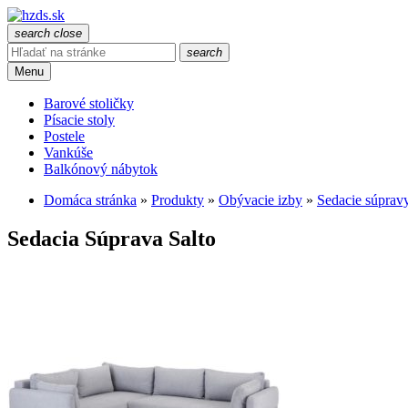
search
close
search
Menu
Barové stoličky
Písacie stoly
Postele
Vankúše
Balkónový nábytok
Domáca stránka
»
Produkty
»
Obývacie izby
»
Sedacie súprav
Sedacia Súprava Salto