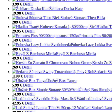
3.99 €
Detail
Žehliaca Doska Kate
19.98 €
Detail
Stolová Súprava Theo Biela
289 €
Detail
Hladko T
29.95 €
Detail
Primatex Plus 90/2
149 €
Detail
Pohovka Lazy Lukka Sve
409 €
Detail
Regál Z Bambusu Mirela
49.9 €
Detail
Kreslo Zo 
269 €
Detail
Sedacia S
1199 €
Detail
Úložný Box Tanya
5.99 €
Detail
Úložný Box Simply 
14.99 €
Detail
Led-bodové Sviet
42.95 €
Detail
Led Stolová Lamp