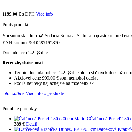
1199.00 €
s DPH
Viac info
Popis produktu
Väčšinou skladom. ✔️ Sedacia Súprava Salto sa najčastejšie predáva 
EAN kódom: 9010585195870
Dodanie: cca 1-2 týždne
Recenzie, skúsenosti
Termín dodania bol cca 1-2 týždne ale to si človek dnes už ne
Akciovej cene 999.00 € som nemohol odolať.
Podľa heureky najlacnejšie na moebelix.sk
info_outline
Viac info o produkte
Podobné produkty
Čalúnená Posteľ 180
389 €
Detail
Darčeková Krabičk