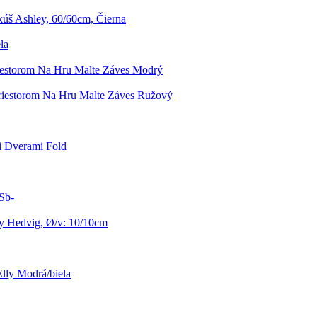
úš Ashley, 60/60cm, Čierna
la
iestorom Na Hru Malte Záves Modrý
riestorom Na Hru Malte Záves Ružový
i Dverami Fold
Sb-
y Hedvig, Ø/v: 10/10cm
lly Modrá/biela