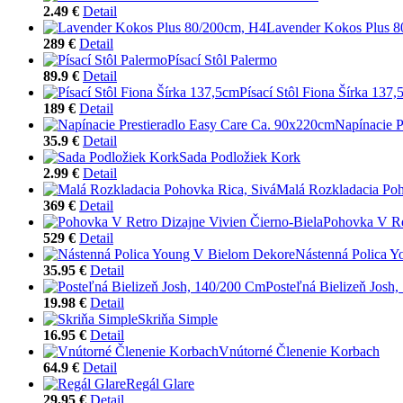
2.49 €
Detail
Lavender Kokos Plus 
289 €
Detail
Písací Stôl Palermo
89.9 €
Detail
Písací Stôl Fiona Šírka 137
189 €
Detail
Napínacie P
35.9 €
Detail
Sada Podložiek Kork
2.99 €
Detail
Malá Rozkladacia Poh
369 €
Detail
Pohovka V Re
529 €
Detail
Nástenná Polica 
35.95 €
Detail
Posteľná Bielizeň Josh
19.98 €
Detail
Skriňa Simple
16.95 €
Detail
Vnútorné Členenie Korbach
64.9 €
Detail
Regál Glare
29.95 €
Detail