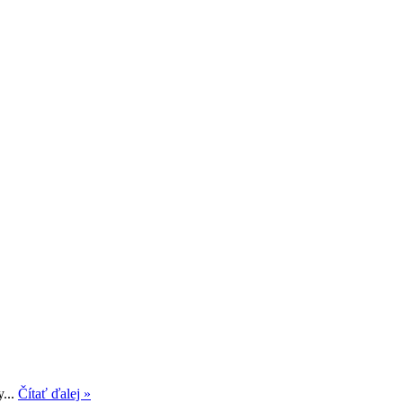
y...
Čítať ďalej »