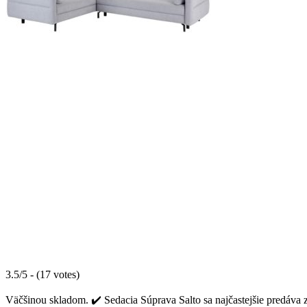
3.5/5 - (17 votes)
Väčšinou skladom. ✔️ Sedacia Súprava Salto sa najčastejšie predáva 