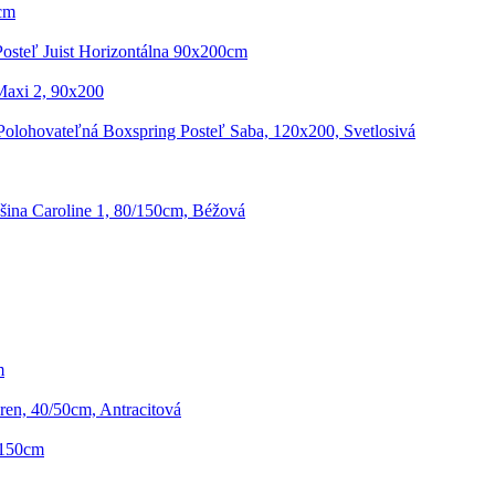
5cm
Posteľ Juist Horizontálna 90x200cm
Maxi 2, 90x200
Polohovateľná Boxspring Posteľ Saba, 120x200, Svetlosivá
ina Caroline 1, 80/150cm, Béžová
m
en, 40/50cm, Antracitová
/150cm