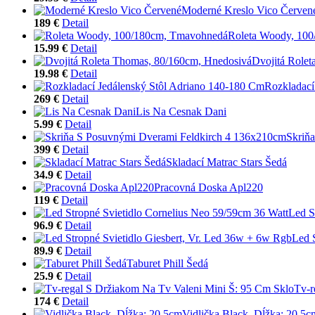
Moderné Kreslo Vico Červen
189 €
Detail
Roleta Woody, 10
15.99 €
Detail
Dvojitá Role
19.98 €
Detail
Rozkladací
269 €
Detail
Lis Na Cesnak Dani
5.99 €
Detail
Skriň
399 €
Detail
Skladací Matrac Stars Šedá
34.9 €
Detail
Pracovná Doska Apl220
119 €
Detail
Led S
96.9 €
Detail
Led 
89.9 €
Detail
Taburet Phill Šedá
25.9 €
Detail
Tv-r
174 €
Detail
Vidlička Black, Dĺžka: 20,5c