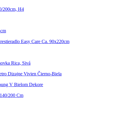
80/200cm, H4
,5cm
restieradlo Easy Care Ca. 90x220cm
ovka Rica, Sivá
tro Dizajne Vivien Čierno-Biela
Young V Bielom Dekore
, 140/200 Cm