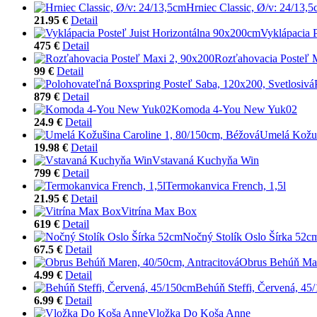
Hrniec Classic, Ø/v: 24/13,
21.95 €
Detail
Vyklápacia 
475 €
Detail
Rozťahovacia Posteľ 
99 €
Detail
879 €
Detail
Komoda 4-You New Yuk02
24.9 €
Detail
Umelá Kožuš
19.98 €
Detail
Vstavaná Kuchyňa Win
799 €
Detail
Termokanvica French, 1,5l
21.95 €
Detail
Vitrína Max Box
619 €
Detail
Nočný Stolík Oslo Šírka 52c
67.5 €
Detail
Obrus Behúň Mar
4.99 €
Detail
Behúň Steffi, Červená, 45
6.99 €
Detail
Vložka Do Koša Anne