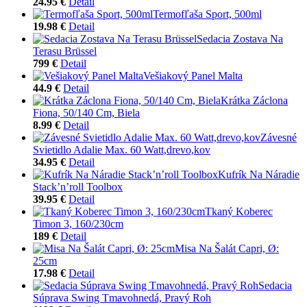
24.95 €
Detail
Termofľaša Sport, 500ml
19.98 €
Detail
Sedacia Zostava Na
Terasu Brüssel
799 €
Detail
Vešiakový Panel Malta
44.9 €
Detail
Krátka Záclona
Fiona, 50/140 Cm, Biela
8.99 €
Detail
Závesné
Svietidlo Adalie Max. 60 Watt,drevo,kov
34.95 €
Detail
Kufrík Na Náradie
Stack’n’roll Toolbox
39.95 €
Detail
Tkaný Koberec
Timon 3, 160/230cm
189 €
Detail
Misa Na Šalát Capri, Ø:
25cm
17.98 €
Detail
Sedacia
Súprava Swing Tmavohnedá, Pravý Roh