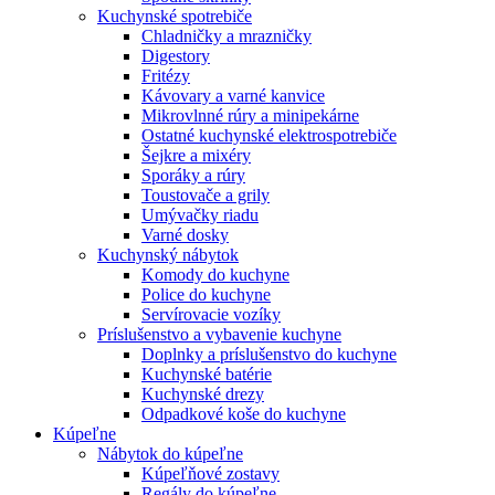
Kuchynské spotrebiče
Chladničky a mrazničky
Digestory
Fritézy
Kávovary a varné kanvice
Mikrovlnné rúry a minipekárne
Ostatné kuchynské elektrospotrebiče
Šejkre a mixéry
Sporáky a rúry
Toustovače a grily
Umývačky riadu
Varné dosky
Kuchynský nábytok
Komody do kuchyne
Police do kuchyne
Servírovacie vozíky
Príslušenstvo a vybavenie kuchyne
Doplnky a príslušenstvo do kuchyne
Kuchynské batérie
Kuchynské drezy
Odpadkové koše do kuchyne
Kúpeľne
Nábytok do kúpeľne
Kúpeľňové zostavy
Regály do kúpeľne