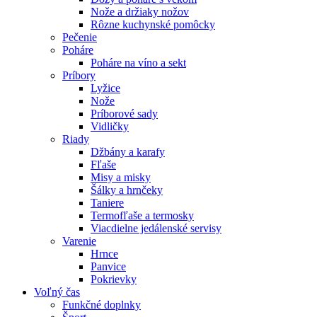
Nože a držiaky nožov
Rôzne kuchynské pomôcky
Pečenie
Poháre
Poháre na víno a sekt
Príbory
Lyžice
Nože
Príborové sady
Vidličky
Riady
Džbány a karafy
Fľaše
Misy a misky
Šálky a hrnčeky
Taniere
Termofľaše a termosky
Viacdielne jedálenské servisy
Varenie
Hrnce
Panvice
Pokrievky
Voľný čas
Funkčné doplnky