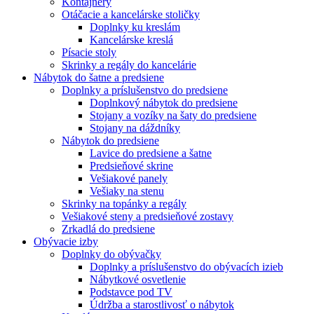
Kontajnery
Otáčacie a kancelárske stoličky
Doplnky ku kreslám
Kancelárske kreslá
Písacie stoly
Skrinky a regály do kancelárie
Nábytok do šatne a predsiene
Doplnky a príslušenstvo do predsiene
Doplnkový nábytok do predsiene
Stojany a vozíky na šaty do predsiene
Stojany na dáždníky
Nábytok do predsiene
Lavice do predsiene a šatne
Predsieňové skrine
Vešiakové panely
Vešiaky na stenu
Skrinky na topánky a regály
Vešiakové steny a predsieňové zostavy
Zrkadlá do predsiene
Obývacie izby
Doplnky do obývačky
Doplnky a príslušenstvo do obývacích izieb
Nábytkové osvetlenie
Podstavce pod TV
Údržba a starostlivosť o nábytok