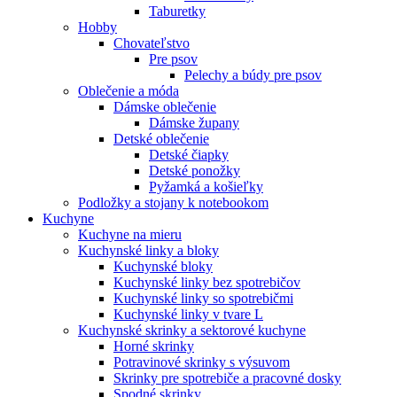
Taburetky
Hobby
Chovateľstvo
Pre psov
Pelechy a búdy pre psov
Oblečenie a móda
Dámske oblečenie
Dámske župany
Detské oblečenie
Detské čiapky
Detské ponožky
Pyžamká a košieľky
Podložky a stojany k notebookom
Kuchyne
Kuchyne na mieru
Kuchynské linky a bloky
Kuchynské bloky
Kuchynské linky bez spotrebičov
Kuchynské linky so spotrebičmi
Kuchynské linky v tvare L
Kuchynské skrinky a sektorové kuchyne
Horné skrinky
Potravinové skrinky s výsuvom
Skrinky pre spotrebiče a pracovné dosky
Spodné skrinky