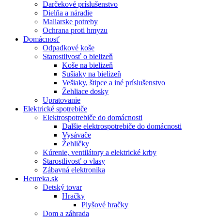
Darčekové príslušenstvo
Dielňa a náradie
Maliarske potreby
Ochrana proti hmyzu
Domácnosť
Odpadkové koše
Starostlivosť o bielizeň
Koše na bielizeň
Sušiaky na bielizeň
Vešiaky, štipce a iné príslušenstvo
Žehliace dosky
Upratovanie
Elektrické spotrebiče
Elektrospotrebiče do domácnosti
Dalšie elektrospotrebiče do domácnosti
Vysávače
Žehličky
Kúrenie, ventilátory a elektrické krby
Starostlivosť o vlasy
Zábavná elektronika
Heureka.sk
Detský tovar
Hračky
Plyšové hračky
Dom a záhrada