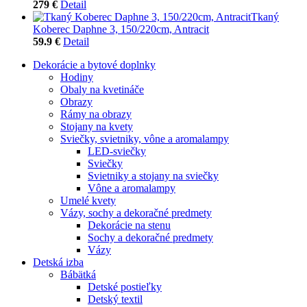
279 €
Detail
Tkaný
Koberec Daphne 3, 150/220cm, Antracit
59.9 €
Detail
Dekorácie a bytové doplnky
Hodiny
Obaly na kvetináče
Obrazy
Rámy na obrazy
Stojany na kvety
Sviečky, svietniky, vône a aromalampy
LED-sviečky
Sviečky
Svietniky a stojany na sviečky
Vône a aromalampy
Umelé kvety
Vázy, sochy a dekoračné predmety
Dekorácie na stenu
Sochy a dekoračné predmety
Vázy
Detská izba
Bábätká
Detské postieľky
Detský textil