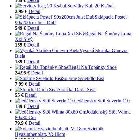
189 €
Detail
Servítky Kai, 20 Ks/bal.
2.99 €
Detail
Sklápacia Posteľ
90x200cm Juist Dub
549 €
Detail
Regál Na Šanóny Lona
Xxl Sivý
159 €
Detail
Vysoká Skrinka Ginevra
Biela
139 €
Detail
Regál Na Topánky Shoe
24.95 €
Detail
Solárne Svietidlo Eisi
7.99 €
Detail
Stolička Darla Sivá
55 €
Detail
Jedálenský Stôl Severin 110
139 €
Detail
Jedálenský Stôl Wilma
80x80 Cm
79.9 €
Detail
Svietnik
Hyazinthenblatt, V: 18cm