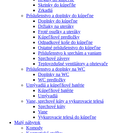
Skrinky do kúpeľňe
Zrkadlá
Príslušenstvo a doplnky do kúpeľne
Doplnky do kúpeľne
Držiaky na uteráky
Froté osušky a uteráky
Kúpeľňové predložky
Odpadkové koše do kúpeľne
Ostatné príslušenstvo do kúpeľne
Príslušenstvo k sprchám a vaniam
Sprchové závesy
Teplovzdušné ventilátory a ohrievače
Príslušenstvo a doplnky na WC
Doplnky na WC
WC predložky
Umývadlá a kúpeľňové batérie
Kúpeľňové batérie
Umývadlá
Vane, sprchové kúty a vykurovacie telesá
Sprchové kúty
Vane
Vykurovacie telesá do kúpeľne
Malý nábytok
Komody