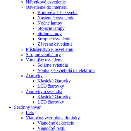
Nábytkové osvetlenie
Osvetlenie do interiéru
Bodové a LED svetlá
Nástenné osvetlenie
Nočné lampy
Stojacie lampy
Stolné lampy
Stropné osvetlenie
Závesné osvetlenie
Príslušenstvo k osvetleniu
Stropné ventilátory
Vonkajšie osvetlenie
Solárne svietidlá
Vonkajšie svietidlá na elektrinu
Žiarovky
Klasické žiarovky
LED žiarovky
Žiarovky a svietidlá
Klasické žiarovky
LED žiarovky
Sezónny tovar
Leto
Vianočná výzdoba a doplnky
Vianočné dekorácie
Vianočný textil