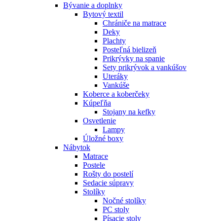
Bývanie a doplnky
Bytový textil
Chrániče na matrace
Deky
Plachty
Posteľná bielizeň
Prikrývky na spanie
Sety prikrývok a vankúšov
Uteráky
Vankúše
Koberce a koberčeky
Kúpeľňa
Stojany na kefky
Osvetlenie
Lampy
Úložné boxy
Nábytok
Matrace
Postele
Rošty do postelí
Sedacie súpravy
Stolíky
Nočné stolíky
PC stoly
Písacie stoly