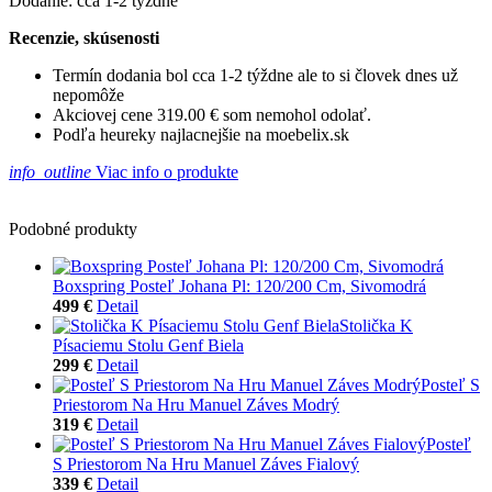
Dodanie: cca 1-2 týždne
Recenzie, skúsenosti
Termín dodania bol cca 1-2 týždne ale to si človek dnes už
nepomôže
Akciovej cene 319.00 € som nemohol odolať.
Podľa heureky najlacnejšie na moebelix.sk
info_outline
Viac info o produkte
Podobné produkty
Boxspring Posteľ Johana Pl: 120/200 Cm, Sivomodrá
499 €
Detail
Stolička K
Písaciemu Stolu Genf Biela
299 €
Detail
Posteľ S
Priestorom Na Hru Manuel Záves Modrý
319 €
Detail
Posteľ
S Priestorom Na Hru Manuel Záves Fialový
339 €
Detail