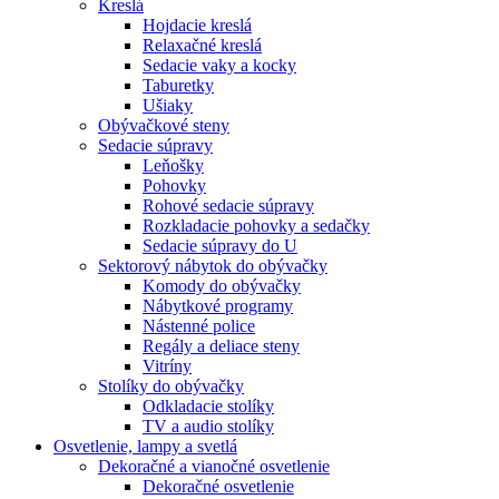
Kreslá
Hojdacie kreslá
Relaxačné kreslá
Sedacie vaky a kocky
Taburetky
Ušiaky
Obývačkové steny
Sedacie súpravy
Leňošky
Pohovky
Rohové sedacie súpravy
Rozkladacie pohovky a sedačky
Sedacie súpravy do U
Sektorový nábytok do obývačky
Komody do obývačky
Nábytkové programy
Nástenné police
Regály a deliace steny
Vitríny
Stolíky do obývačky
Odkladacie stolíky
TV a audio stolíky
Osvetlenie, lampy a svetlá
Dekoračné a vianočné osvetlenie
Dekoračné osvetlenie