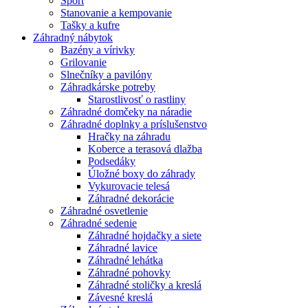
Šport
Stanovanie a kempovanie
Tašky a kufre
Záhradný nábytok
Bazény a vírivky
Grilovanie
Slnečníky a pavilóny
Záhradkárske potreby
Starostlivosť o rastliny
Záhradné domčeky na náradie
Záhradné doplnky a príslušenstvo
Hračky na záhradu
Koberce a terasová dlažba
Podsedáky
Úložné boxy do záhrady
Vykurovacie telesá
Záhradné dekorácie
Záhradné osvetlenie
Záhradné sedenie
Záhradné hojdačky a siete
Záhradné lavice
Záhradné lehátka
Záhradné pohovky
Záhradné stoličky a kreslá
Závesné kreslá