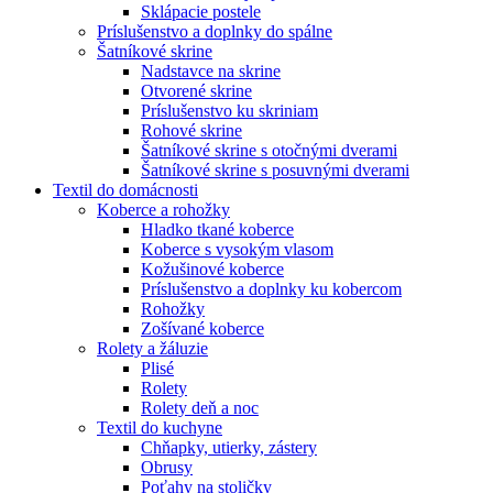
Sklápacie postele
Príslušenstvo a doplnky do spálne
Šatníkové skrine
Nadstavce na skrine
Otvorené skrine
Príslušenstvo ku skriniam
Rohové skrine
Šatníkové skrine s otočnými dverami
Šatníkové skrine s posuvnými dverami
Textil do domácnosti
Koberce a rohožky
Hladko tkané koberce
Koberce s vysokým vlasom
Kožušinové koberce
Príslušenstvo a doplnky ku kobercom
Rohožky
Zošívané koberce
Rolety a žáluzie
Plisé
Rolety
Rolety deň a noc
Textil do kuchyne
Chňapky, utierky, zástery
Obrusy
Poťahy na stoličky