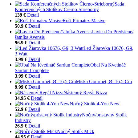
Sada
Konferenčných Stolíkov Čierno-Strieborný
139 €
Detail
Rošt Primatex Masive
50.9 €
Detail
Lavica Do Predsiene/
šatníka Avensis
96.9 €
Detail
Led Žiarovka 10676, G9,
3 Watt
3.99 €
Detail
Obal Na Kvetináč
Sardun Complete
3.99 €
Detail
Miska Gourmet, Ø: 16,5 Cm
9.99 €
Detail
Nástenný Regál Nizza
34.95 €
Detail
Nočný Stolík 4-You New
52.9 €
Detail
Nočný/prístavný Stolík
Industry
26.9 €
Detail
Nočný Stolík Mick
44.95 €
Detail