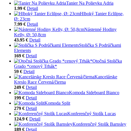
Tanier Na Polievku Adria
1.99 €
Detail
Hlboký Tanier Eclilpse,
Ø: 23cm
7.99 €
Detail
Nástenné Hodiny
Kelly, Ø: 50,8cm
43.95 €
Detail
Stolička S Podrúčkami
Elements
169 €
Detail
Otočná Stolička
Grado *cenový Trhák*
59 €
Detail
Kancelárske
Kreslo Race Červená/čierna
249 €
Detail
Komoda Sideboard Bianco
199 €
Detail
Komoda Split
279 €
Detail
Konferenčný Stolík Lucas
124.9 €
Detail
Konferenčný Stolík Barnsley
189 €
Detail