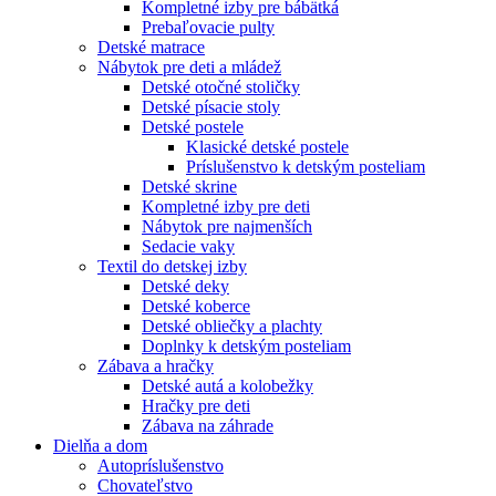
Kompletné izby pre bábätká
Prebaľovacie pulty
Detské matrace
Nábytok pre deti a mládež
Detské otočné stoličky
Detské písacie stoly
Detské postele
Klasické detské postele
Príslušenstvo k detským posteliam
Detské skrine
Kompletné izby pre deti
Nábytok pre najmenších
Sedacie vaky
Textil do detskej izby
Detské deky
Detské koberce
Detské obliečky a plachty
Doplnky k detským posteliam
Zábava a hračky
Detské autá a kolobežky
Hračky pre deti
Zábava na záhrade
Dielňa a dom
Autopríslušenstvo
Chovateľstvo