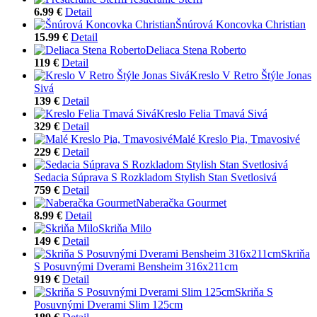
6.99 €
Detail
Šnúrová Koncovka Christian
15.99 €
Detail
Deliaca Stena Roberto
119 €
Detail
Kreslo V Retro Štýle Jonas
Sivá
139 €
Detail
Kreslo Felia Tmavá Sivá
329 €
Detail
Malé Kreslo Pia, Tmavosivé
229 €
Detail
Sedacia Súprava S Rozkladom Stylish Stan Svetlosivá
759 €
Detail
Naberačka Gourmet
8.99 €
Detail
Skriňa Milo
149 €
Detail
Skriňa
S Posuvnými Dverami Bensheim 316x211cm
919 €
Detail
Skriňa S
Posuvnými Dverami Slim 125cm