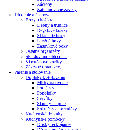
Záclony
Zatemňovacie závesy
Triedenie a úschova
Boxy a košíky
Debny a truhlice
Regálové košíky
Skladacie boxy
Úložné boxy
Zásuvkové boxy
Ostatné organizéry
Skladovanie oblečenia
Viacúčelové vozíky
Závesné organizéry
Varenie a stolovanie
Doplnky k stolovaniu
Misky na ovocie
Podtácky
Popolníky
Servítky
Slamky na pitie
Soľničky a koreničky
Kuchynské doplnky
Kuchynské pomôcky
Dosky na krájanie
Dózy a poháre s vekom