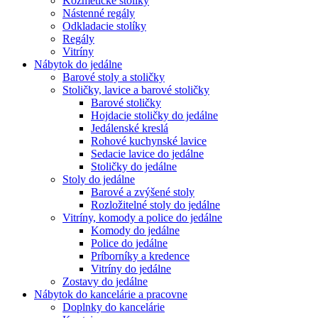
Kozmetické stolíky
Nástenné regály
Odkladacie stolíky
Regály
Vitríny
Nábytok do jedálne
Barové stoly a stoličky
Stoličky, lavice a barové stoličky
Barové stoličky
Hojdacie stoličky do jedálne
Jedálenské kreslá
Rohové kuchynské lavice
Sedacie lavice do jedálne
Stoličky do jedálne
Stoly do jedálne
Barové a zvýšené stoly
Rozložitelné stoly do jedálne
Vitríny, komody a police do jedálne
Komody do jedálne
Police do jedálne
Príborníky a kredence
Vitríny do jedálne
Zostavy do jedálne
Nábytok do kancelárie a pracovne
Doplnky do kancelárie