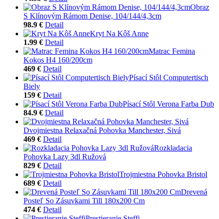
Obraz
S Klínovým Rámom Denise, 104/144/4,3cm
98.9 €
Detail
Kryt Na Kôš Anne
1.99 €
Detail
Matrac Femina
Kokos H4 160/200cm
469 €
Detail
Písací Stôl Computertisch
Biely
159 €
Detail
Písací Stôl Verona Farba Dub
84.9 €
Detail
Dvojmiestna Relaxačná Pohovka Manchester, Sivá
469 €
Detail
Rozkladacia
Pohovka Lazy 3dl Ružová
829 €
Detail
Trojmiestna Pohovka Bristol
689 €
Detail
Drevená
Posteľ So Zásuvkami Till 180x200 Cm
474 €
Detail
Prestieranie Steffi