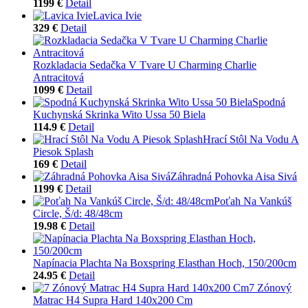
1199 €
Detail
Lavica Ivie
329 €
Detail
Rozkladacia Sedačka V Tvare U Charming Charlie
Antracitová
1099 €
Detail
Spodná
Kuchynská Skrinka Wito Ussa 50 Biela
114.9 €
Detail
Hrací Stôl Na Vodu A
Piesok Splash
169 €
Detail
Záhradná Pohovka Aisa Sivá
1199 €
Detail
Poťah Na Vankúš
Circle, Š/d: 48/48cm
19.98 €
Detail
Napínacia Plachta Na Boxspring Elasthan Hoch, 150/200cm
24.95 €
Detail
7 Zónový
Matrac H4 Supra Hard 140x200 Cm