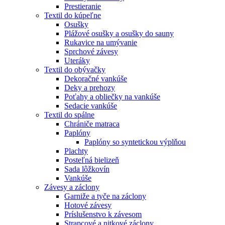
Prestieranie
Textil do kúpeľne
Osušky
Plážové osušky a osušky do sauny
Rukavice na umývanie
Sprchové závesy
Uteráky
Textil do obývačky
Dekoračné vankúše
Deky a prehozy
Poťahy a obliečky na vankúše
Sedacie vankúše
Textil do spálne
Chrániče matraca
Paplóny
Paplóny so syntetickou výplňou
Plachty
Posteľná bielizeň
Sada lôžkovín
Vankúše
Závesy a záclony
Garniže a tyče na záclony
Hotové závesy
Príslušenstvo k závesom
Strapcové a nitkové záclony