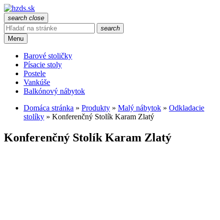
search
close
search
Menu
Barové stoličky
Písacie stoly
Postele
Vankúše
Balkónový nábytok
Domáca stránka
»
Produkty
»
Malý nábytok
»
Odkladacie
stolíky
»
Konferenčný Stolík Karam Zlatý
Konferenčný Stolík Karam Zlatý