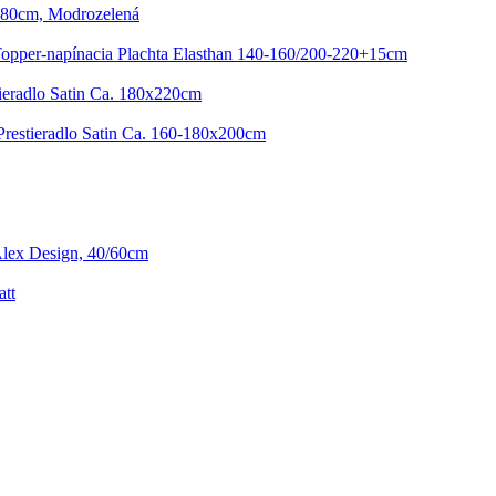
180cm, Modrozelená
opper-napínacia Plachta Elasthan 140-160/200-220+15cm
tieradlo Satin Ca. 180x220cm
Prestieradlo Satin Ca. 160-180x200cm
lex Design, 40/60cm
att