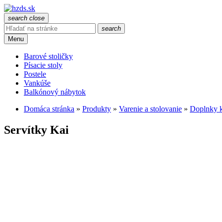
search
close
search
Menu
Barové stoličky
Písacie stoly
Postele
Vankúše
Balkónový nábytok
Domáca stránka
»
Produkty
»
Varenie a stolovanie
»
Doplnky k
Servítky Kai