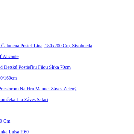
 Čalúnená Posteľ Lina, 180x200 Cm, Sivohnedá
ľ Alicante
d Detskú Postieľku Filou Šírka 70cm
30/160cm
Priestorom Na Hru Manuel Záves Zelený
omčeka Lio Záves Safari
90 Cm
inka Luisa H60