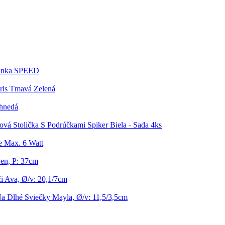
rinka SPEED
Eris Tmavá Zelená
ohnedá
tová Stolička S Podrúčkami Spiker Biela - Sada 4ks
e Max. 6 Watt
ven, P: 37cm
i Ava, Ø/v: 20,1/7cm
Na Dlhé Sviečky Mayla, Ø/v: 11,5/3,5cm