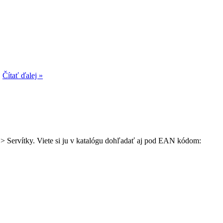
.
Čítať ďalej »
u > Servítky. Viete si ju v katalógu dohľadať aj pod EAN kódom: