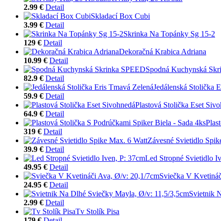
2.99 €
Detail
Skladací Box Cubi
3.99 €
Detail
Skrinka Na Topánky Sg 15-2
129 €
Detail
Dekoračná Krabica Adriana
10.99 €
Detail
Spodná Kuchynská Sk
82.9 €
Detail
Jedálenská Stolička 
59.9 €
Detail
Plastová Stolička Eset Siv
64.9 €
Detail
Plas
319 €
Detail
Závesné Svietidlo Spik
39.9 €
Detail
Led Stropné Svietidlo I
49.95 €
Detail
Sviečka V Kvetináč
24.95 €
Detail
Svietnik 
2.99 €
Detail
Tv Stolík Pisa
179 €
Detail