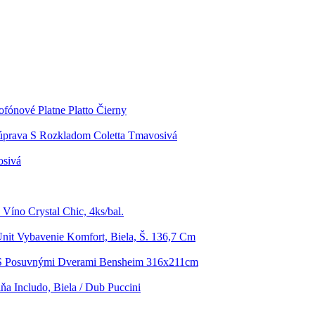
fónové Platne Platto Čierny
úprava S Rozkladom Coletta Tmavosivá
osivá
 Víno Crystal Chic, 4ks/bal.
Unit Vybavenie Komfort, Biela, Š. 136,7 Cm
 S Posuvnými Dverami Bensheim 316x211cm
ňa Includo, Biela / Dub Puccini