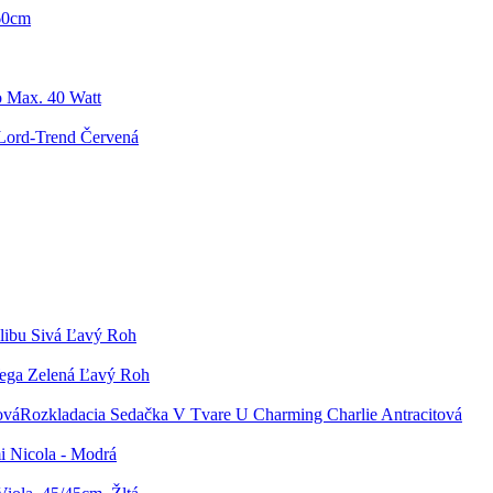
 60cm
o Max. 40 Watt
Lord-Trend Červená
libu Sivá Ľavý Roh
ega Zelená Ľavý Roh
Rozkladacia Sedačka V Tvare U Charming Charlie Antracitová
i Nicola - Modrá