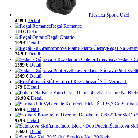
Riasiaca Spona Uzol
4.99 €
Detail
Regál Romance
119 €
Detail
Regál Ontario
199 €
Detail
Regál Na Gramo
74.9 €
Detail
Sedacia S
1399 €
Detail
Sedacia Súprava Pilot Svetl
1349 €
Detail
Rozťahovací Stôl Verona T
179 €
Detail
Poháre Na Biele
19.98 €
Detail
Skriňa 
690 €
Detail
Skriňa
929 €
Detail
Šatníková Skri
1069 €
Detail
Servítky Kai, 20 Ks/bal.