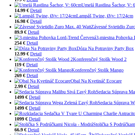
Umelá Rastlina Šachor, V:
14.99 €
Detail
Lampáš Twine, Ø/v: 17/24cm
16.98 €
Detail
Závesné Svietidlo Zur
89.9 €
Detail
3-miestna Pohovka 
254 €
Detail
Dóza Na Potraviny Party Box
12.99 €
Detail
Konferenčný Stolík Wood 2
119 €
Detail
Konferenčný Stolík Mango
269 €
Detail
Obal Na Kvetináč Ecocare
2.99 €
Detail
Sedacia Súprava Ma
1499 €
Detail
Sedacia Súprava W
1499 €
Detail
1099 €
Detail
Stolička S Podrúčkam
66.9 €
Detail