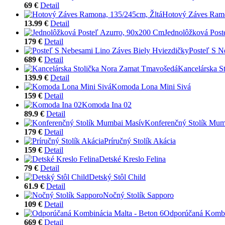
69 €
Detail
Hotový Záves Ramo
13.99 €
Detail
Jednolôžková Post
179 €
Detail
Posteľ S N
689 €
Detail
Kancelárska S
139.9 €
Detail
Komoda Lona Mini Sivá
159 €
Detail
Komoda Ina 02
89.9 €
Detail
Konferenčný Stolík Mum
179 €
Detail
Príručný Stolík Akácia
159 €
Detail
Detské Kreslo Felina
79 €
Detail
Detský Stôl Child
61.9 €
Detail
Nočný Stolík Sapporo
109 €
Detail
Odporúčaná Kombin
669 €
Detail