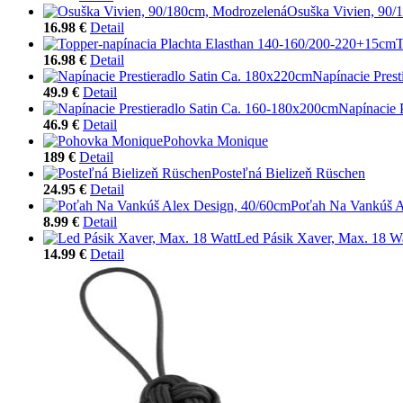
Osuška Vivien, 90/
16.98 €
Detail
T
16.98 €
Detail
Napínacie Pres
49.9 €
Detail
Napínacie 
46.9 €
Detail
Pohovka Monique
189 €
Detail
Posteľná Bielizeň Rüschen
24.95 €
Detail
Poťah Na Vankúš A
8.99 €
Detail
Led Pásik Xaver, Max. 18 W
14.99 €
Detail