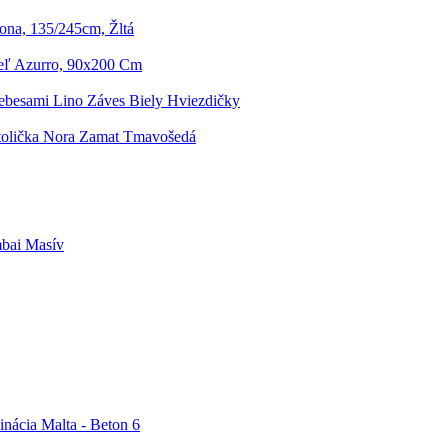
na, 135/245cm, Žltá
eľ Azurro, 90x200 Cm
ebesami Lino Záves Biely Hviezdičky
tolička Nora Zamat Tmavošedá
bai Masív
ácia Malta - Beton 6