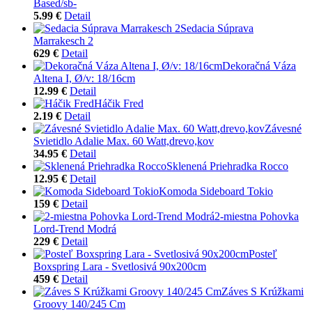
Based/sb-
5.99 €
Detail
Sedacia Súprava
Marrakesch 2
629 €
Detail
Dekoračná Váza
Altena I, Ø/v: 18/16cm
12.99 €
Detail
Háčik Fred
2.19 €
Detail
Závesné
Svietidlo Adalie Max. 60 Watt,drevo,kov
34.95 €
Detail
Sklenená Priehradka Rocco
12.95 €
Detail
Komoda Sideboard Tokio
159 €
Detail
2-miestna Pohovka
Lord-Trend Modrá
229 €
Detail
Posteľ
Boxspring Lara - Svetlosivá 90x200cm
459 €
Detail
Záves S Krúžkami
Groovy 140/245 Cm