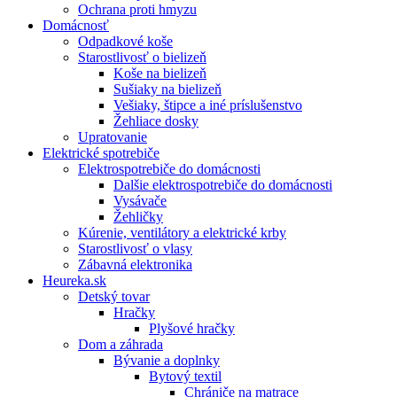
Ochrana proti hmyzu
Domácnosť
Odpadkové koše
Starostlivosť o bielizeň
Koše na bielizeň
Sušiaky na bielizeň
Vešiaky, štipce a iné príslušenstvo
Žehliace dosky
Upratovanie
Elektrické spotrebiče
Elektrospotrebiče do domácnosti
Dalšie elektrospotrebiče do domácnosti
Vysávače
Žehličky
Kúrenie, ventilátory a elektrické krby
Starostlivosť o vlasy
Zábavná elektronika
Heureka.sk
Detský tovar
Hračky
Plyšové hračky
Dom a záhrada
Bývanie a doplnky
Bytový textil
Chrániče na matrace