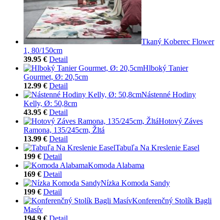
Tkaný Koberec Flower
1, 80/150cm
39.95 €
Detail
Hlboký Tanier
Gourmet, Ø: 20,5cm
12.99 €
Detail
Nástenné Hodiny
Kelly, Ø: 50,8cm
43.95 €
Detail
Hotový Záves
Ramona, 135/245cm, Žltá
13.99 €
Detail
Tabuľa Na Kreslenie Easel
199 €
Detail
Komoda Alabama
169 €
Detail
Nízka Komoda Sandy
199 €
Detail
Konferenčný Stolík Bagli
Masív
194.9 €
Detail