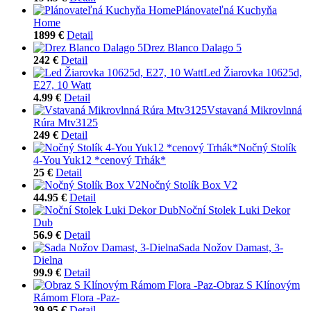
Plánovateľná Kuchyňa
Home
1899 €
Detail
Drez Blanco Dalago 5
242 €
Detail
Led Žiarovka 10625d,
E27, 10 Watt
4.99 €
Detail
Vstavaná Mikrovlnná
Rúra Mtv3125
249 €
Detail
Nočný Stolík
4-You Yuk12 *cenový Trhák*
25 €
Detail
Nočný Stolík Box V2
44.95 €
Detail
Noční Stolek Luki Dekor
Dub
56.9 €
Detail
Sada Nožov Damast, 3-
Dielna
99.9 €
Detail
Obraz S Klínovým
Rámom Flora -Paz-
39.95 €
Detail