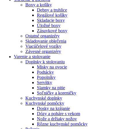
Boxy a košíky
Debny a truhlice
Regálové košíky
Skladacie boxy
Úložné boxy
Zásuvkové boxy
Ostatné organizéry
Skladovanie oblečenia
Viacúčelové vozíky
Závesné organizéry
Varenie a stolovanie
Doplnky k stolovaniu
Misky na ovocie
Podtácky
Popolníky
Servítky
Slamky na pitie
Soľničky a koreničky
Kuchynské doplnky
Kuchynské pomôcky
Dosky na krájanie
Dózy a poháre s vekom
Nože a držiaky nožov
Rôzne kuchynské pomôcky