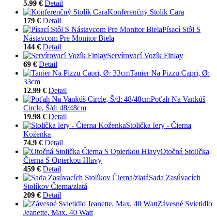
5.99 €
Detail
Konferenčný Stolík Cara
179 €
Detail
Písací Stôl S
Nástavcom Pre Monitor Biela
144 €
Detail
Servírovací Vozík Finlay
69 €
Detail
Tanier Na Pizzu Capri, Ø:
33cm
12.99 €
Detail
Poťah Na Vankúš
Circle, Š/d: 48/48cm
19.98 €
Detail
Stolička Iery - Čierna
Koženka
74.9 €
Detail
Otočná Stolička
Čierna S Opierkou Hlavy
459 €
Detail
Sada Zasúvacích
Stolíkov Čierna/zlatá
209 €
Detail
Závesné Svietidlo
Jeanette, Max. 40 Watt