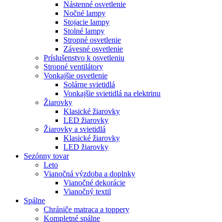
Nástenné osvetlenie
Nočné lampy
Stojacie lampy
Stolné lampy
Stropné osvetlenie
Závesné osvetlenie
Príslušenstvo k osvetleniu
Stropné ventilátory
Vonkajšie osvetlenie
Solárne svietidlá
Vonkajšie svietidlá na elektrinu
Žiarovky
Klasické žiarovky
LED žiarovky
Žiarovky a svietidlá
Klasické žiarovky
LED žiarovky
Sezónny tovar
Leto
Vianočná výzdoba a doplnky
Vianočné dekorácie
Vianočný textil
Spálne
Chrániče matraca a toppery
Kompletné spálne