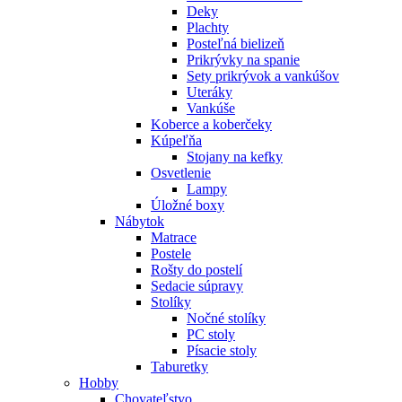
Deky
Plachty
Posteľná bielizeň
Prikrývky na spanie
Sety prikrývok a vankúšov
Uteráky
Vankúše
Koberce a koberčeky
Kúpeľňa
Stojany na kefky
Osvetlenie
Lampy
Úložné boxy
Nábytok
Matrace
Postele
Rošty do postelí
Sedacie súpravy
Stolíky
Nočné stolíky
PC stoly
Písacie stoly
Taburetky
Hobby
Chovateľstvo