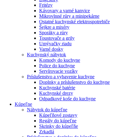
Fritézy
Kávovary a varné kanvice
Mikrovlnné rúry a minipekárne
Ostatné kuchynské elektrospotrebiče
Šejkre a mixéry
Sporáky a rúry
Toustovače a grily
Umývačky riadu
Varné dosky
Kuchynský nábytok
Komody do kuchyne
Police do kuchyne
Servírovacie vozíky
Príslušenstvo a vybavenie kuchyne
Doplnky a príslušenstvo do kuchyne
Kuchynské batérie
Kuchynské drezy
Odpadkové koše do kuchyne
Kúpeľne
Nábytok do kúpeľne
Kúpeľňové zostavy
Regály do kúpeľne
Skrinky do kúpeľňe
Zrkadlá