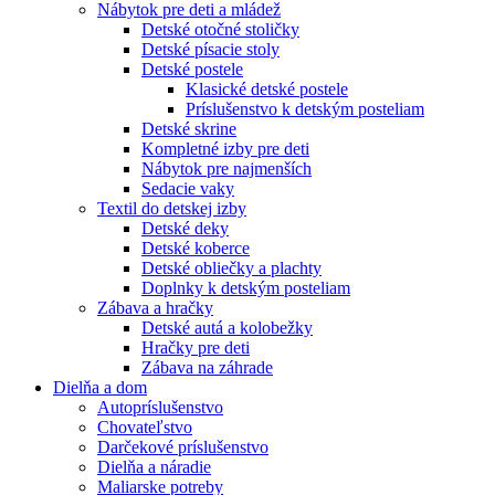
Nábytok pre deti a mládež
Detské otočné stoličky
Detské písacie stoly
Detské postele
Klasické detské postele
Príslušenstvo k detským posteliam
Detské skrine
Kompletné izby pre deti
Nábytok pre najmenších
Sedacie vaky
Textil do detskej izby
Detské deky
Detské koberce
Detské obliečky a plachty
Doplnky k detským posteliam
Zábava a hračky
Detské autá a kolobežky
Hračky pre deti
Zábava na záhrade
Dielňa a dom
Autopríslušenstvo
Chovateľstvo
Darčekové príslušenstvo
Dielňa a náradie
Maliarske potreby