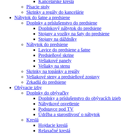
Kancelárske kreslá
Písacie stoly
Skrinky a regály do kancelárie
Nábytok do šatne a predsiene
Doplnky a príslušenstvo do predsiene
Doplnkový nábytok do predsiene
Stojany a vozíky na šaty do predsiene
Stojany na dáždníky
Nábytok do predsiene
Lavice do predsiene a šatne
Predsieňové skrine
Vešiakové panely
Vešiaky na stenu
Skrinky na topánky a regály
Vešiakové steny a predsieňové zostavy
Zrkadlá do predsiene
Obývacie izby
Doplnky do obývačky
Doplnky a príslušenstvo do obývacích izieb
Nábytkové osvetlenie
Podstavce pod TV
Údržba a starostlivosť o nábytok
Kreslá
Hojdacie kreslá
Relaxačné kreslá