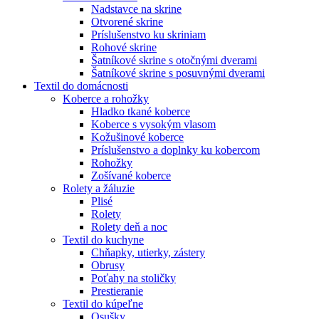
Nadstavce na skrine
Otvorené skrine
Príslušenstvo ku skriniam
Rohové skrine
Šatníkové skrine s otočnými dverami
Šatníkové skrine s posuvnými dverami
Textil do domácnosti
Koberce a rohožky
Hladko tkané koberce
Koberce s vysokým vlasom
Kožušinové koberce
Príslušenstvo a doplnky ku kobercom
Rohožky
Zošívané koberce
Rolety a žáluzie
Plisé
Rolety
Rolety deň a noc
Textil do kuchyne
Chňapky, utierky, zástery
Obrusy
Poťahy na stoličky
Prestieranie
Textil do kúpeľne
Osušky