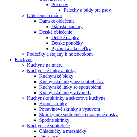
Pre psov
Pelechy a búdy pre psov
Oblečenie a móda
Dámske oblečenie
Dámske župany
Detské oblečenie
Detské čiapky
Detské ponožky
Pyžamká a košieľky
Podložky a stojany k notebookom
Kuchyne
Kuchyne na mieru
Kuchynské linky a bloky
Kuchynské bloky
Kuchynské linky bez spotrebičov
Kuchynské linky so spotrebičmi
Kuchynské linky v tvare L
Kuchynské skrinky a sektorové kuchyne
Horné skrinky
Potravinové skrinky s výsuvom
Skrinky pre spotrebiče a pracovné dosky
Spodné skrinky
Kuchynské spotrebiče
Chladničky a mrazničky
Digestory