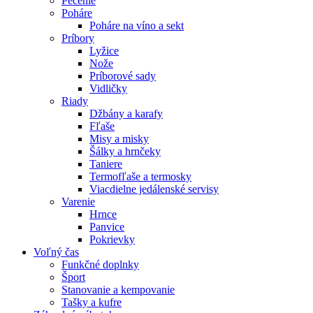
Pečenie
Poháre
Poháre na víno a sekt
Príbory
Lyžice
Nože
Príborové sady
Vidličky
Riady
Džbány a karafy
Fľaše
Misy a misky
Šálky a hrnčeky
Taniere
Termofľaše a termosky
Viacdielne jedálenské servisy
Varenie
Hrnce
Panvice
Pokrievky
Voľný čas
Funkčné doplnky
Šport
Stanovanie a kempovanie
Tašky a kufre