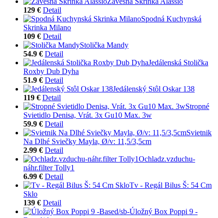
Závesná Skrinka Alassio
129 €
Detail
Spodná Kuchynská
Skrinka Milano
109 €
Detail
Stolička Mandy
54.9 €
Detail
Jedálenská Stolička
Roxby Dub Dyha
51.9 €
Detail
Jedálenský Stôl Oskar 138
119 €
Detail
Stropné
Svietidlo Denisa, Vrát. 3x Gu10 Max. 3w
59.9 €
Detail
Svietnik
Na Dlhé Sviečky Mayla, Ø/v: 11,5/3,5cm
2.99 €
Detail
Ochladz.vzduchu-
náhr.filter Tolly1
6.99 €
Detail
Tv - Regál Bilus Š: 54 Cm
Sklo
139 €
Detail
Úložný Box Poppi 9 -