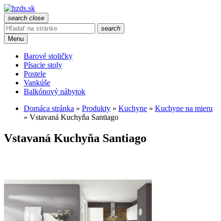
search
close
search
Menu
Barové stoličky
Písacie stoly
Postele
Vankúše
Balkónový nábytok
Domáca stránka
»
Produkty
»
Kuchyne
»
Kuchyne na mieru
»
Vstavaná Kuchyňa Santiago
Vstavaná Kuchyňa Santiago