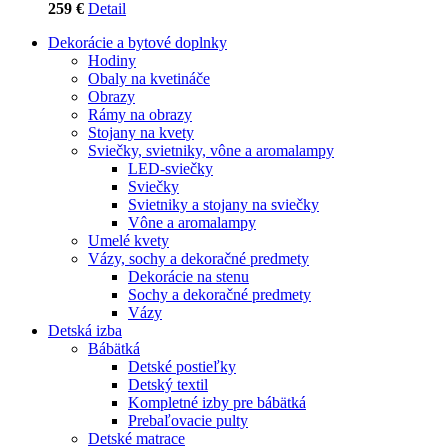
259 €
Detail
Dekorácie a bytové doplnky
Hodiny
Obaly na kvetináče
Obrazy
Rámy na obrazy
Stojany na kvety
Sviečky, svietniky, vône a aromalampy
LED-sviečky
Sviečky
Svietniky a stojany na sviečky
Vône a aromalampy
Umelé kvety
Vázy, sochy a dekoračné predmety
Dekorácie na stenu
Sochy a dekoračné predmety
Vázy
Detská izba
Bábätká
Detské postieľky
Detský textil
Kompletné izby pre bábätká
Prebaľovacie pulty
Detské matrace