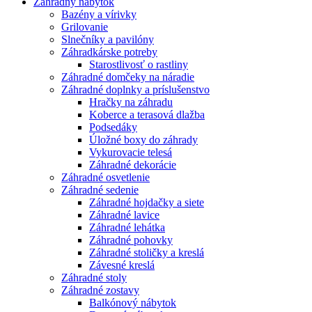
Záhradný nábytok
Bazény a vírivky
Grilovanie
Slnečníky a pavilóny
Záhradkárske potreby
Starostlivosť o rastliny
Záhradné domčeky na náradie
Záhradné doplnky a príslušenstvo
Hračky na záhradu
Koberce a terasová dlažba
Podsedáky
Úložné boxy do záhrady
Vykurovacie telesá
Záhradné dekorácie
Záhradné osvetlenie
Záhradné sedenie
Záhradné hojdačky a siete
Záhradné lavice
Záhradné lehátka
Záhradné pohovky
Záhradné stoličky a kreslá
Závesné kreslá
Záhradné stoly
Záhradné zostavy
Balkónový nábytok