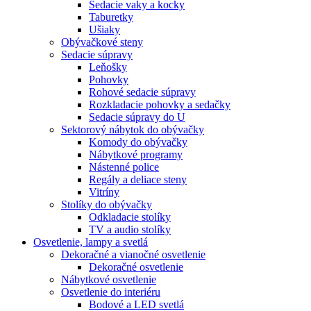
Sedacie vaky a kocky
Taburetky
Ušiaky
Obývačkové steny
Sedacie súpravy
Leňošky
Pohovky
Rohové sedacie súpravy
Rozkladacie pohovky a sedačky
Sedacie súpravy do U
Sektorový nábytok do obývačky
Komody do obývačky
Nábytkové programy
Nástenné police
Regály a deliace steny
Vitríny
Stolíky do obývačky
Odkladacie stolíky
TV a audio stolíky
Osvetlenie, lampy a svetlá
Dekoračné a vianočné osvetlenie
Dekoračné osvetlenie
Nábytkové osvetlenie
Osvetlenie do interiéru
Bodové a LED svetlá