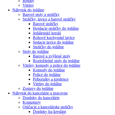
Regály
Vitríny
Nábytok do jedálne
Barové stoly a stoličky
Stoličky, lavice a barové stoličky
Barové stoličky
Hojdacie stoličky do jedálne
Jedálenské kreslá
Rohové kuchynské lavice
Sedacie lavice do jedálne
Stoličky do jedálne
Stoly do jedálne
Barové a zvýšené stoly
Rozložitelné stoly do jedálne
Vitríny, komody a police do jedálne
Komody do jedálne
Police do jedálne
Príborníky a kredence
Vitríny do jedálne
Zostavy do jedálne
Nábytok do kancelárie a pracovne
Doplnky do kancelárie
Kontajnery
Otáčacie a kancelárske stoličky
Doplnky ku kreslám