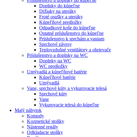
Príslušenstvo a doplnky do kúpeľne
Doplnky do kúpeľne
Držiaky na uteráky
Froté osušky a uteráky
Kúpeľňové predložky
Odpadkové koše do kúpeľne
Ostatné príslušenstvo do kúpeľne
Príslušenstvo k sprchám a vaniam
Sprchové závesy
Teplovzdušné ventilátory a ohrievače
Príslušenstvo a doplnky na WC
Doplnky na WC
WC predložky
Umývadlá a kúpeľňové batérie
Kúpeľňové batérie
Umývadlá
Vane, sprchové kúty a vykurovacie telesá
Sprchové kúty
Vane
Vykurovacie telesá do kúpeľne
Malý nábytok
Komody
Kozmetické stolíky
Nástenné regály
Odkladacie stolíky