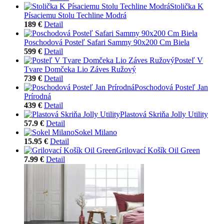
Stolička K
Písaciemu Stolu Techline Modrá
189 €
Detail
Poschodová Posteľ Safari Sammy 90x200 Cm Biela
599 €
Detail
Posteľ V
Tvare Domčeka Lio Záves Ružový
739 €
Detail
Poschodová Posteľ Jan
Prírodná
439 €
Detail
Plastová Skriňa Jolly Utility
57.9 €
Detail
Sokel Milano
15.95 €
Detail
Grilovací Košík Oil Green
7.99 €
Detail