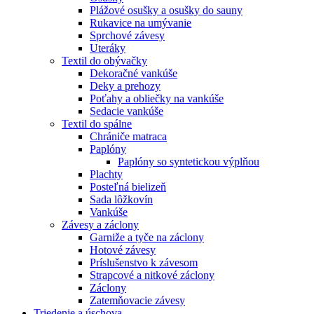
Plážové osušky a osušky do sauny
Rukavice na umývanie
Sprchové závesy
Uteráky
Textil do obývačky
Dekoračné vankúše
Deky a prehozy
Poťahy a obliečky na vankúše
Sedacie vankúše
Textil do spálne
Chrániče matraca
Paplóny
Paplóny so syntetickou výplňou
Plachty
Posteľná bielizeň
Sada lôžkovín
Vankúše
Závesy a záclony
Garniže a tyče na záclony
Hotové závesy
Príslušenstvo k závesom
Strapcové a nitkové záclony
Záclony
Zatemňovacie závesy
Triedenie a úschova