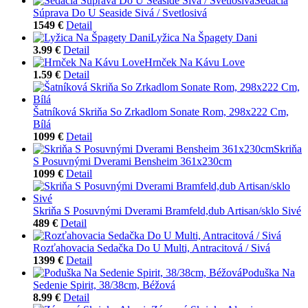
Sedacia
Súprava Do U Seaside Sivá / Svetlosivá
1549 €
Detail
Lyžica Na Špagety Dani
3.99 €
Detail
Hrnček Na Kávu Love
1.59 €
Detail
Šatníková Skriňa So Zrkadlom Sonate Rom, 298x222 Cm,
Bílá
1099 €
Detail
Skriňa
S Posuvnými Dverami Bensheim 361x230cm
1099 €
Detail
Skriňa S Posuvnými Dverami Bramfeld,dub Artisan/sklo Sivé
489 €
Detail
Rozťahovacia Sedačka Do U Multi, Antracitová / Sivá
1399 €
Detail
Poduška Na
Sedenie Spirit, 38/38cm, Béžová
8.99 €
Detail