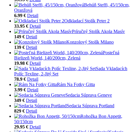
Behúň Steffi, 45/150cm,
Oranžová
6.99 €
Detail
Odkladací Stolík Peter 2
33.95 €
Detail
Príručný Stolík Akola Masív
149 €
Detail
Konzolový Stolík Milano
139 €
Detail
Posteľná
Bielizeň World, 140/200cm, Zelená
19.98 €
Detail
Sada Vkladacích
Políc Texline, 2-Jitý Set
78.9 €
Detail
Rám Na Fotky Gitta
3.99 €
Detail
Sedacia Súprava Geneve
349 €
Detail
Sedacia Súprava Portland
829 €
Detail
Rohožka Bon Appetit,
50/150cm
29.95 €
Detail