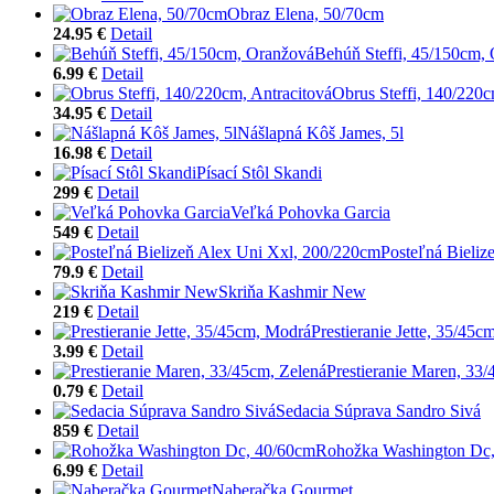
Obraz Elena, 50/70cm
24.95 €
Detail
Behúň Steffi, 45/150cm,
6.99 €
Detail
Obrus Steffi, 140/220c
34.95 €
Detail
Nášlapná Kôš James, 5l
16.98 €
Detail
Písací Stôl Skandi
299 €
Detail
Veľká Pohovka Garcia
549 €
Detail
Posteľná Bieliz
79.9 €
Detail
Skriňa Kashmir New
219 €
Detail
Prestieranie Jette, 35/45
3.99 €
Detail
Prestieranie Maren, 33
0.79 €
Detail
Sedacia Súprava Sandro Sivá
859 €
Detail
Rohožka Washington Dc
6.99 €
Detail
Naberačka Gourmet