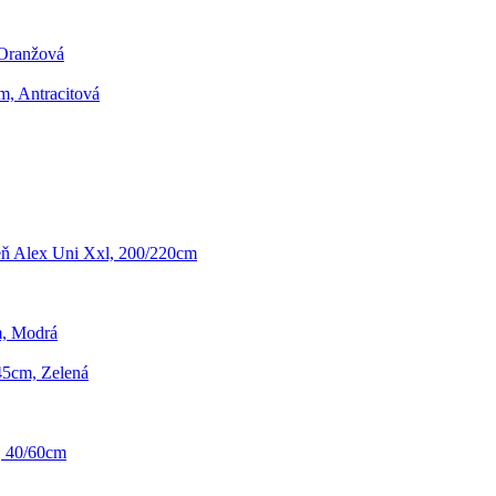
 Oranžová
m, Antracitová
eň Alex Uni Xxl, 200/220cm
cm, Modrá
/45cm, Zelená
, 40/60cm