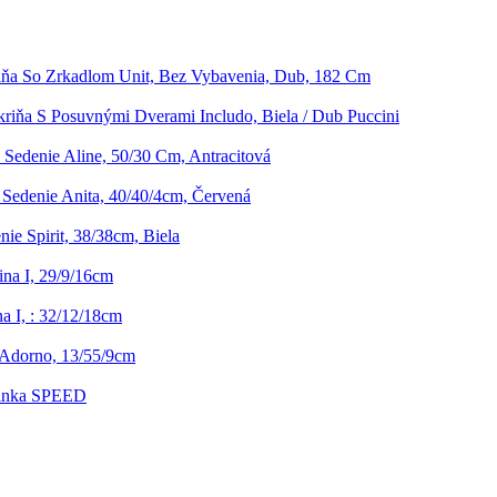
iňa So Zrkadlom Unit, Bez Vybavenia, Dub, 182 Cm
kriňa S Posuvnými Dverami Includo, Biela / Dub Puccini
Sedenie Aline, 50/30 Cm, Antracitová
Sedenie Anita, 40/40/4cm, Červená
ie Spirit, 38/38cm, Biela
na I, 29/9/16cm
a I, : 32/12/18cm
Adorno, 13/55/9cm
rinka SPEED