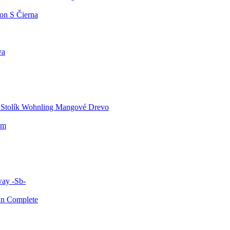
on S Čierna
va
 Stolík Wohnling Mangové Drevo
cm
ay -Sb-
un Complete