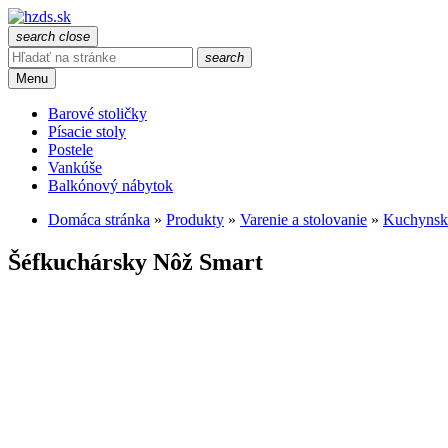
search
close
search
Menu
Barové stoličky
Písacie stoly
Postele
Vankúše
Balkónový nábytok
Domáca stránka
»
Produkty
»
Varenie a stolovanie
»
Kuchynsk
Šéfkuchársky Nôž Smart