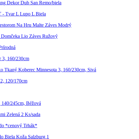
oung Dekor Dub San Remo/biela
 - Tvar L Lupo L Biela
iestorom Na Hru Malte Záves Modrý
e Domčeka Lio Záves Ružový
Prírodná
 3, 160/230cm
o Tkaný Koberec Minnesota 3, 160/230cm, Sivá
 2, 120/170cm
, 140/245cm, Béžová
ami Zelená 2 Ks/sada
ado *cenový Trhák*
lo Biela Koža Salzburg 1