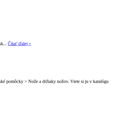
sk...
Čítať ďalej »
ské pomôcky > Nože a držiaky nožov. Viete si ju v katalógu