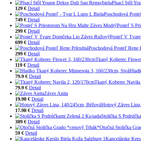
Písací Stôl Y
129 €
Detail
Poschodová Posteľ
749 €
Detail
Posteľ S Pr
299 €
Detail
Posteľ V Tvar
699 €
Detail
Poschodová Posteľ Rene 
299 €
Detail
Tkaný Koberec Flower
119 €
Detail
Hladk
79.9 €
Detail
Tkaný Koberec Navila
79.9 €
Detail
Záves Anita
19.98 €
Detail
Hotový Záves Lina
17.98 €
Detail
Stolička S Podrúčk
309 €
Detail
Otočná Stolička Gr
59 €
Detail
Kancelárske Kres