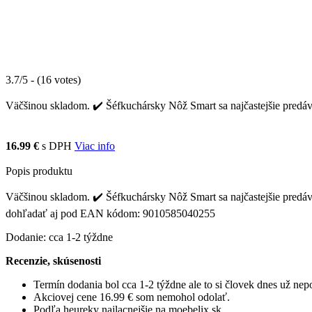
3.7/5 - (16 votes)
Väčšinou skladom. ✔️ Šéfkuchársky Nôž Smart sa najčastejšie predáva
16.99 €
s DPH
Viac info
Popis produktu
Väčšinou skladom. ✔️ Šéfkuchársky Nôž Smart sa najčastejšie predáva
dohľadať aj pod EAN kódom: 9010585040255
Dodanie: cca 1-2 týždne
Recenzie, skúsenosti
Termín dodania bol cca 1-2 týždne ale to si človek dnes už ne
Akciovej cene 16.99 € som nemohol odolať.
Podľa heureky najlacnejšie na moebelix.sk