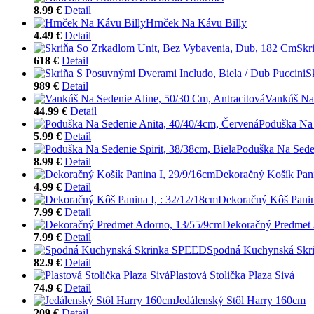
8.99 €
Detail
Hrnček Na Kávu Billy
4.49 €
Detail
Skr
618 €
Detail
S
989 €
Detail
Vankúš Na 
44.99 €
Detail
Poduška Na 
5.99 €
Detail
Poduška Na Seden
8.99 €
Detail
Dekoračný Košík Pani
4.99 €
Detail
Dekoračný Kôš Panin
7.99 €
Detail
Dekoračný Predmet 
7.99 €
Detail
Spodná Kuchynská Sk
82.9 €
Detail
Plastová Stolička Plaza Sivá
74.9 €
Detail
Jedálenský Stôl Harry 160cm
209 €
Detail