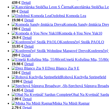
439 €
Detail
Kancelárska Stolička Le
89 €
Detail
Ozdobná Komoda Lea
19.98 €
Detail
Komoda Sandy-Imitácia Dre
199 €
Detail
Komoda 4-You New Yuk10
29.9 €
Detail
Konferenčný Stolík PAOLO
33.95 €
Detail
Konferenčný
209 €
Detail
Umelá Kožušina Mia, 55/80
19.98 €
Detail
Drez Blanco Zia 9 E
310 €
Detail
Rohová Kuchyňa Springfield
3199 €
Detail
Sprchová Súprava Broadw
14.95 €
Detail
Obal Na Kvetináč Sard
2.99 €
Detail
Miska Na Müsli Ragnar
2.79 €
Detail