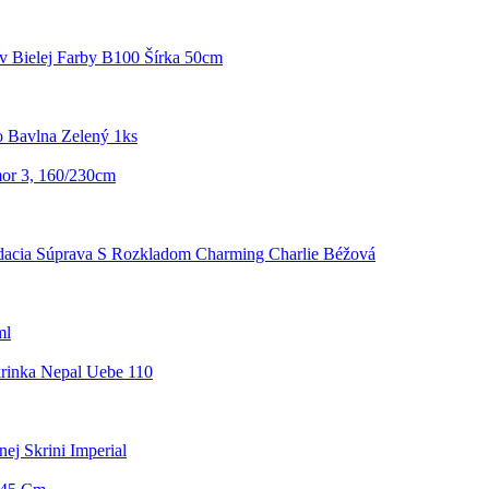
v Bielej Farby B100 Šírka 50cm
 Bavlna Zelený 1ks
or 3, 160/230cm
dacia Súprava S Rozkladom Charming Charlie Béžová
ml
rinka Nepal Uebe 110
ej Skrini Imperial