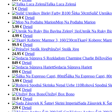
Taška Luca Zelená
5 €
Detail
Sušič Uteráko
104.9 €
Detail
Mop Na Podlahu Marion
5.99 €
Detail
Uterák Na Ruky Bio
4.99 €
Detail
Tkaný Koberec Marm
99.9 €
Detail
Príručný Stolík Jörg
24.95 €
Detail
Se
849 €
Detail
Sedacia Súprava Hariett
899 €
Detail
Šálka Na Espresso Capri, 80
3.99 €
Detail
Rohová Spodná Sk
179 €
Detail
Úložný Box Bono
11.9 €
Detail
Sada Zásuviek K Šatn
229 €
Detail