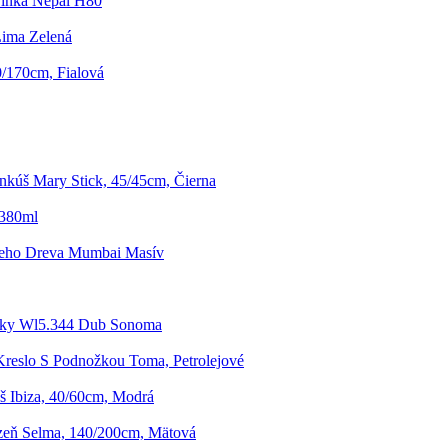
inka Nepal H80
Lima Zelená
0/170cm, Fialová
kúš Mary Stick, 45/45cm, Čierna
 380ml
neho Dreva Mumbai Masív
nky Wl5.344 Dub Sonoma
reslo S Podnožkou Toma, Petrolejové
 Ibiza, 40/60cm, Modrá
izeň Selma, 140/200cm, Mätová