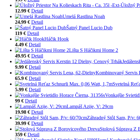
Úložný Pr
12.99 €
Detail
Umelá Rastlina Noah
24.99 €
Detail
Šatný Panel Lucio Dub
119 €
Detail
Háčik Hook
4.49 €
Detail
Lišta S Háčikmi Home 2
49.95 €
Detail
Jedálens
9.99 €
Detail
Kombinovaný Servis 
65.9 €
Detail
Svetelná Reťa
5.99 €
Detail
Vonkajšie Svieti
99 €
Detail
Lampáš Azije, V: 29cm
19.98 €
Detail
Záhradný Stôl Sam, P/v: 
39.99 €
Detail
Stolová Súprava Z 
359 €
Detail