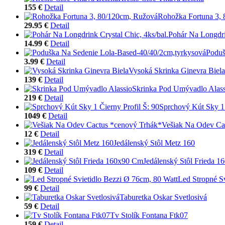
155 €
Detail
Rohožka Fortuna 3,
29.95 €
Detail
Pohár Na Longdrin
14.99 €
Detail
Poduš
3.99 €
Detail
Vysoká Skrinka Ginevra Biela
139 €
Detail
Skrinka Pod Umývadlo Alass
219 €
Detail
Sprchový Kút Sky 1 
1049 €
Detail
Vešiak Na Odev Ca
12 €
Detail
Jedálenský Stôl Metz 160
319 €
Detail
Jedálenský Stôl Frieda 
109 €
Detail
Led Stropné S
99 €
Detail
Taburetka Oskar Svetlosivá
59 €
Detail
Tv Stolík Fontana Ftk07
159 €
Detail