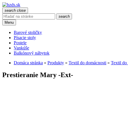
search
close
search
Menu
Barové stoličky
Písacie stoly
Postele
Vankúše
Balkónový nábytok
Domáca stránka
»
Produkty
»
Textil do domácnosti
»
Textil d
Prestieranie Mary -Ext-