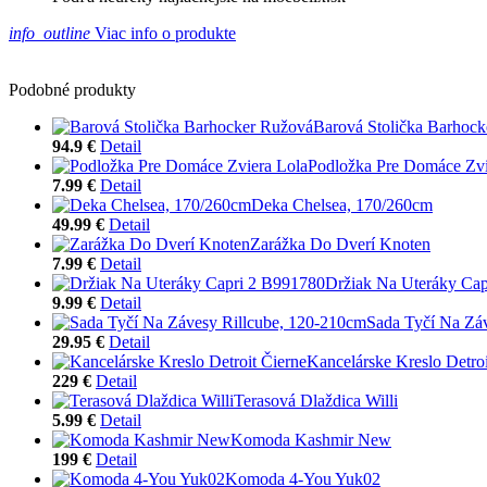
info_outline
Viac info o produkte
Podobné produkty
Barová Stolička Barhoc
94.9 €
Detail
Podložka Pre Domáce Zvi
7.99 €
Detail
Deka Chelsea, 170/260cm
49.99 €
Detail
Zarážka Do Dverí Knoten
7.99 €
Detail
Držiak Na Uteráky Ca
9.99 €
Detail
Sada Tyčí Na Zá
29.95 €
Detail
Kancelárske Kreslo Detroi
229 €
Detail
Terasová Dlaždica Willi
5.99 €
Detail
Komoda Kashmir New
199 €
Detail
Komoda 4-You Yuk02