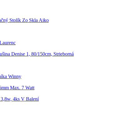
čný Stolík Zo Skla Aiko
 Laurenc
šina Denise 1, 80/150cm, Strieborná
níka Winny
6mm Max. 7 Watt
 3,8w, 4ks V Balení