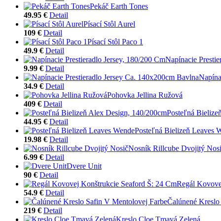
Pekáč Earth Tones
49.95 €
Detail
Písací Stôl Aurel
109 €
Detail
Písací Stôl Paco 1
49.9 €
Detail
Napínacie Prestie
9.99 €
Detail
Napína
34.9 €
Detail
Pohovka Jellina Ružová
409 €
Detail
Posteľná Bielize
44.95 €
Detail
Posteľná Bielizeň Leaves 
19.98 €
Detail
Nosník Rillcube Dvojitý Nos
6.99 €
Detail
Dvere Unit
90 €
Detail
Regál Kovove
54.9 €
Detail
Čalúnené Kreslo
219 €
Detail
Kreslo Cloe Tmavá Zelená