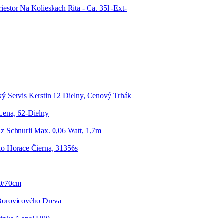
iestor Na Kolieskach Rita - Ca. 35l -Ext-
ký Servis Kerstin 12 Dielny, Cenový Trhák
Lena, 62-Dielny
z Schnurli Max. 0,06 Watt, 1,7m
dlo Horace Čierna, 31356s
60/70cm
Borovicového Dreva