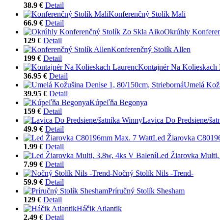
38.9 €
Detail
Konferenčný Stolík Mali
66.9 €
Detail
Okrúhly Konferen
129 €
Detail
Konferenčný Stolík Allen
199 €
Detail
Kontajnér Na Kolieskach
36.95 €
Detail
Umelá Kožu
39.95 €
Detail
Kúpeľňa Begonya
159 €
Detail
Lavica Do Predsiene/šat
49.9 €
Detail
Led Žiarovka C8019
1.99 €
Detail
Led Žiarovka Multi,
7.99 €
Detail
Nočný Stolík Nils -Trend-
59.9 €
Detail
Príručný Stolík Shesham
129 €
Detail
Háčik Atlantik
2.49 €
Detail