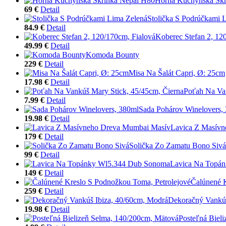
Horná Kuchynská Skr
69 €
Detail
Stolička S Podrúčkami 
84.9 €
Detail
Koberec Stefan 2, 12
49.99 €
Detail
Komoda Bounty
229 €
Detail
Misa Na Šalát Capri, Ø: 25cm
17.98 €
Detail
Poťah Na Van
7.99 €
Detail
Sada Pohárov Winelovers,
19.98 €
Detail
Lavica Z Masív
179 €
Detail
Solička Zo Zamatu Bono Sivá
99 €
Detail
Lavica Na Topá
149 €
Detail
Čalúnené K
259 €
Detail
Dekoračný Vankúš
19.98 €
Detail
Posteľná Biel