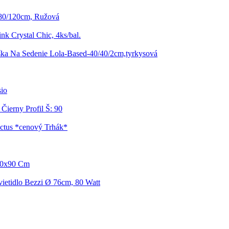
 80/120cm, Ružová
k Crystal Chic, 4ks/bal.
ka Na Sedenie Lola-Based-40/40/2cm,tyrkysová
io
Čierny Profil Š: 90
ctus *cenový Trhák*
160x90 Cm
vietidlo Bezzi Ø 76cm, 80 Watt