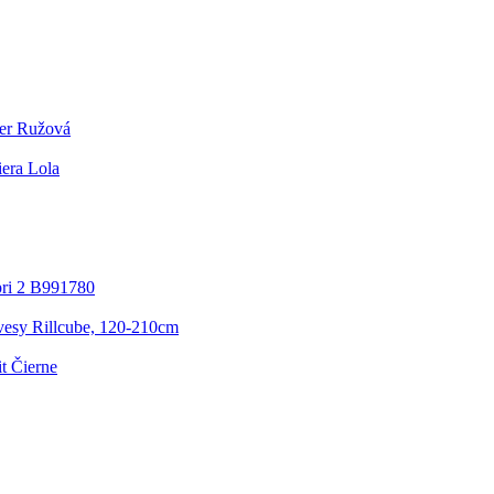
ker Ružová
era Lola
pri 2 B991780
vesy Rillcube, 120-210cm
t Čierne