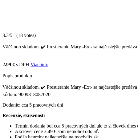
3.3/5 - (18 votes)
Väčšinou skladom. ✔️ Prestieranie Mary -Ext- sa najčastejšie predáva 
2.99 €
s DPH
Viac info
Popis produktu
Väčšinou skladom. ✔️ Prestieranie Mary -Ext- sa najčastejšie predáva
kódom: 9009818087020
Dodanie: cca 5 pracovných dní
Recenzie, skúsenosti
Termín dodania bol cca 5 pracovných dní ale to si človek dne
Akciovej cene 3.49 € som nemohol odolať.
Podľa heureky najlacnejšie na moebelix.sk