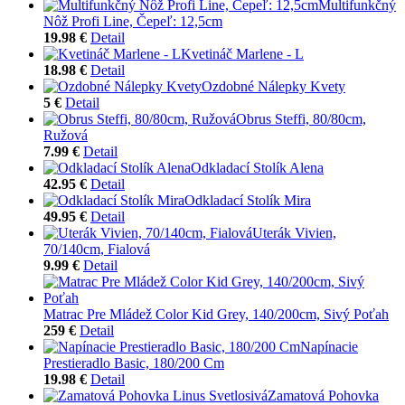
Multifunkčný
Nôž Profi Line, Čepeľ: 12,5cm
19.98 €
Detail
Kvetináč Marlene - L
18.98 €
Detail
Ozdobné Nálepky Kvety
5 €
Detail
Obrus Steffi, 80/80cm,
Ružová
7.99 €
Detail
Odkladací Stolík Alena
42.95 €
Detail
Odkladací Stolík Mira
49.95 €
Detail
Uterák Vivien,
70/140cm, Fialová
9.99 €
Detail
Matrac Pre Mládež Color Kid Grey, 140/200cm, Sivý Poťah
259 €
Detail
Napínacie
Prestieradlo Basic, 180/200 Cm
19.98 €
Detail
Zamatová Pohovka