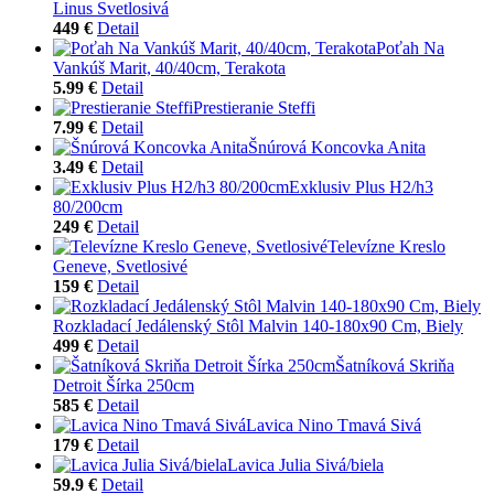
Linus Svetlosivá
449 €
Detail
Poťah Na
Vankúš Marit, 40/40cm, Terakota
5.99 €
Detail
Prestieranie Steffi
7.99 €
Detail
Šnúrová Koncovka Anita
3.49 €
Detail
Exklusiv Plus H2/h3
80/200cm
249 €
Detail
Televízne Kreslo
Geneve, Svetlosivé
159 €
Detail
Rozkladací Jedálenský Stôl Malvin 140-180x90 Cm, Biely
499 €
Detail
Šatníková Skriňa
Detroit Šírka 250cm
585 €
Detail
Lavica Nino Tmavá Sivá
179 €
Detail
Lavica Julia Sivá/biela
59.9 €
Detail