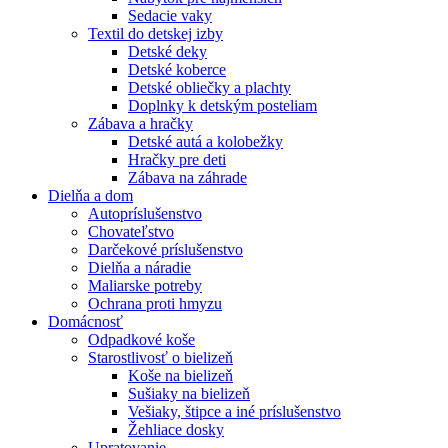
Sedacie vaky
Textil do detskej izby
Detské deky
Detské koberce
Detské obliečky a plachty
Doplnky k detským posteliam
Zábava a hračky
Detské autá a kolobežky
Hračky pre deti
Zábava na záhrade
Dielňa a dom
Autopríslušenstvo
Chovateľstvo
Darčekové príslušenstvo
Dielňa a náradie
Maliarske potreby
Ochrana proti hmyzu
Domácnosť
Odpadkové koše
Starostlivosť o bielizeň
Koše na bielizeň
Sušiaky na bielizeň
Vešiaky, štipce a iné príslušenstvo
Žehliace dosky
Upratovanie