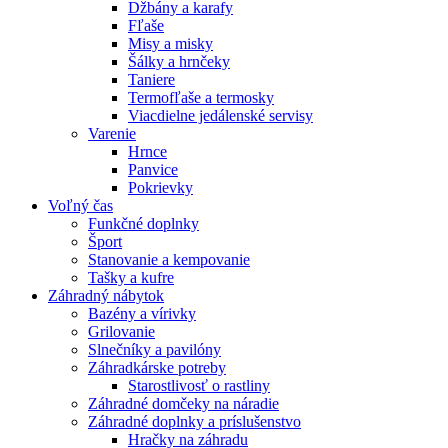
Džbány a karafy
Fľaše
Misy a misky
Šálky a hrnčeky
Taniere
Termofľaše a termosky
Viacdielne jedálenské servisy
Varenie
Hrnce
Panvice
Pokrievky
Voľný čas
Funkčné doplnky
Šport
Stanovanie a kempovanie
Tašky a kufre
Záhradný nábytok
Bazény a vírivky
Grilovanie
Slnečníky a pavilóny
Záhradkárske potreby
Starostlivosť o rastliny
Záhradné domčeky na náradie
Záhradné doplnky a príslušenstvo
Hračky na záhradu