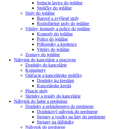
Sedacie lavice do jedálne
Stoličky do jedálne
Stoly do jedálne
Barové a zvýšené stoly
Rozložitelné stoly do jedálne
Vitríny, komody a police do jedálne
Komody do jedálne
Police do jedálne
Príborníky a kredence
Vitríny do jedálne
Zostavy do jedálne
Nábytok do kancelárie a pracovne
Doplnky do kancelárie
Kontajnery
Otáčacie a kancelárske stoličky
Doplnky ku kreslám
Kancelárske kreslá
Písacie stoly
Skrinky a regály do kancelárie
Nábytok do šatne a predsiene
Doplnky a príslušenstvo do predsiene
Doplnkový nábytok do predsiene
Stojany a vozíky na šaty do predsiene
Stojany na dáždníky
Nábytok do predsiene