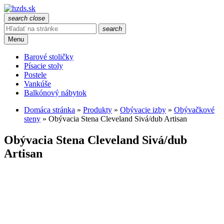
search
close
search
Menu
Barové stoličky
Písacie stoly
Postele
Vankúše
Balkónový nábytok
Domáca stránka
»
Produkty
»
Obývacie izby
»
Obývačkové
steny
»
Obývacia Stena Cleveland Sivá/dub Artisan
Obývacia Stena Cleveland Sivá/dub
Artisan