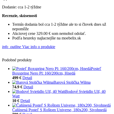
Dodanie: cca 1-2 týždne
Recenzie, skúsenosti
Termín dodania bol cca 1-2 týždne ale to si človek dnes už
nepomôže
Akciovej cene 329.00 € som nemohol odolať.
Podľa heureky najlacnejšie na moebelix.sk
info_outline
Viac info o produkte
Podobné produkty
Posteľ
Boxspring Nero Pl: 160/200cm, Hnedá
499 €
Detail
Barová Stolička Wilma
74.9 €
Detail
Bodové Svietidlo Ulf, 40
Watt
10 €
Detail
Čalúnená Posteľ S Roštom Universe, 180x200, Sivohnedá