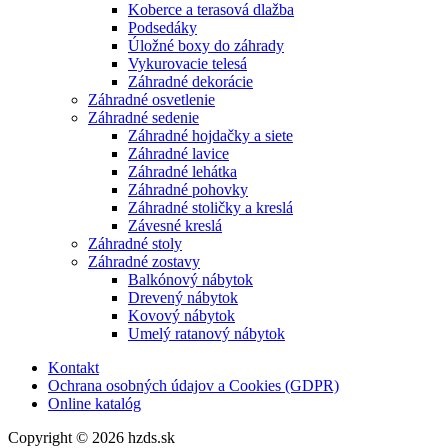
Koberce a terasová dlažba
Podsedáky
Úložné boxy do záhrady
Vykurovacie telesá
Záhradné dekorácie
Záhradné osvetlenie
Záhradné sedenie
Záhradné hojdačky a siete
Záhradné lavice
Záhradné lehátka
Záhradné pohovky
Záhradné stoličky a kreslá
Závesné kreslá
Záhradné stoly
Záhradné zostavy
Balkónový nábytok
Drevený nábytok
Kovový nábytok
Umelý ratanový nábytok
Kontakt
Ochrana osobných údajov a Cookies (GDPR)
Online katalóg
Copyright © 2026 hzds.sk