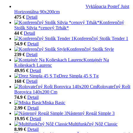
Vyklápacia Posteľ Juist
Horizontálna 90x200cm
475 €
Detail
Konferenčný
Stolík Silvia *cenový Trhák*
44 €
Detail
Konferenčný Stolík Tender 1
54.9 €
Detail
Konferenčný Stolík Style
239 €
Detail
Kontajnér Na
Kolieskach Laurenc
49.95 €
Detail
Drez Simpla 45 S Tg
168 €
Detail
Rolovateľný Rošt
Borovica 140x200 Cm
74.9 €
Detail
Miska Basic
2.99 €
Detail
Nástenný Regál Simple 3
19.95 €
Detail
Multifunkčný Nôž Classic
8.99 €
Detail