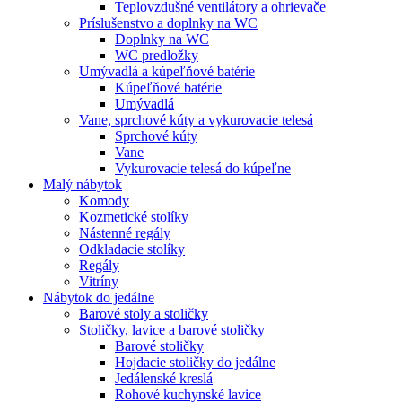
Teplovzdušné ventilátory a ohrievače
Príslušenstvo a doplnky na WC
Doplnky na WC
WC predložky
Umývadlá a kúpeľňové batérie
Kúpeľňové batérie
Umývadlá
Vane, sprchové kúty a vykurovacie telesá
Sprchové kúty
Vane
Vykurovacie telesá do kúpeľne
Malý nábytok
Komody
Kozmetické stolíky
Nástenné regály
Odkladacie stolíky
Regály
Vitríny
Nábytok do jedálne
Barové stoly a stoličky
Stoličky, lavice a barové stoličky
Barové stoličky
Hojdacie stoličky do jedálne
Jedálenské kreslá
Rohové kuchynské lavice