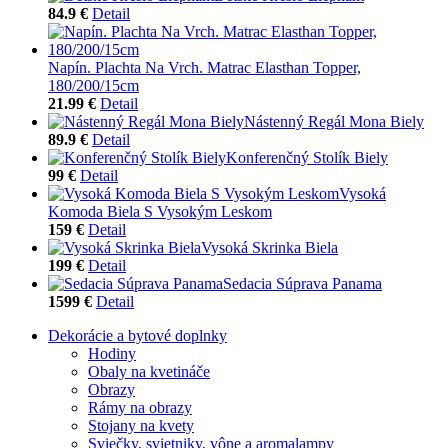
84.9 €
Detail
Napín. Plachta Na Vrch. Matrac Elasthan Topper,
180/200/15cm
21.99 €
Detail
Nástenný Regál Mona Biely
89.9 €
Detail
Konferenčný Stolík Biely
99 €
Detail
Vysoká
Komoda Biela S Vysokým Leskom
159 €
Detail
Vysoká Skrinka Biela
199 €
Detail
Sedacia Súprava Panama
1599 €
Detail
Dekorácie a bytové doplnky
Hodiny
Obaly na kvetináče
Obrazy
Rámy na obrazy
Stojany na kvety
Sviečky, svietniky, vône a aromalampy