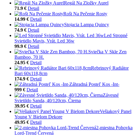
Regál Na Zložky Aurel
71.9 €
Detail
Rošt Na Pečenie Rosty
14.99 €
Detail
Stojacia Lampa Quincy
74.9 €
Detail
Led Stropné
Svietidlo Mavis, Vrát. Led 36w
99.9 €
Detail
Sviečka V Skle Zen
Bamboo, 70 H.
24.95 €
Detail
Rebrinový Radiátor
Bari 60x118,8cm
174.9 €
Detail
Záhradná Posteľ Kos -Int-
999 €
Detail
Závesné
Svietildo Sanda, 40/120cm, Čierna
39.95 €
Detail
Vešiakový Panel
Young V Bielom Dekore
49.95 €
Detail
2-miestna Pohovka
Lord-Trend Červená