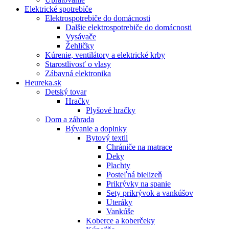
Elektrické spotrebiče
Elektrospotrebiče do domácnosti
Dalšie elektrospotrebiče do domácnosti
Vysávače
Žehličky
Kúrenie, ventilátory a elektrické krby
Starostlivosť o vlasy
Zábavná elektronika
Heureka.sk
Detský tovar
Hračky
Plyšové hračky
Dom a záhrada
Bývanie a doplnky
Bytový textil
Chrániče na matrace
Deky
Plachty
Posteľná bielizeň
Prikrývky na spanie
Sety prikrývok a vankúšov
Uteráky
Vankúše
Koberce a koberčeky