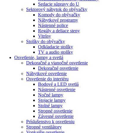
Sedacie súpravy do U
Sektorový nábytok do obývačky
Komody do obývačky
Nábytkové programy
Nástenné police
Regály a deliace steny
Vitríny
Stolíky do obývačky
Odkladacie stolíky
TV a audio stolíky
Osvetlenie, lampy a svetlá
Dekoračné a vianočné osvetlenie
Dekoračné osvetlenie
Nábytkové osvetlenie
Osvetlenie do interiéru
Bodové a LED svetlá
Nástenné osvetlenie
Nočné lampy
Stojacie lampy
Stolné lampy
Stropné osvetlenie
Závesné osvetlenie
Príslušenstvo k osvetleniu
Stropné ventilátory
Vonkajšie osvetlenie