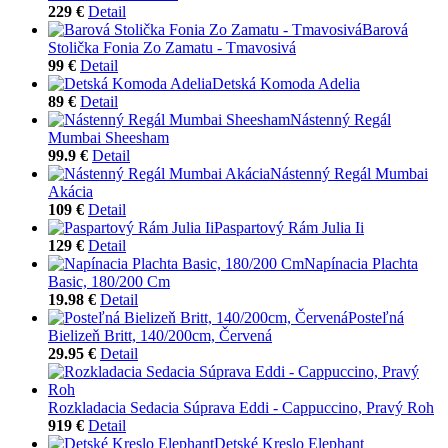
229 €
Detail
Barová
Stolička Fonia Zo Zamatu - Tmavosivá
99 €
Detail
Detská Komoda Adelia
89 €
Detail
Nástenný Regál
Mumbai Sheesham
99.9 €
Detail
Nástenný Regál Mumbai
Akácia
109 €
Detail
Paspartový Rám Julia Ii
129 €
Detail
Napínacia Plachta
Basic, 180/200 Cm
19.98 €
Detail
Posteľná
Bielizeň Britt, 140/200cm, Červená
29.95 €
Detail
Rozkladacia Sedacia Súprava Eddi - Cappuccino, Pravý Roh
919 €
Detail
Detské Kreslo Elephant