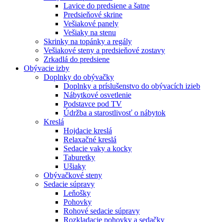
Lavice do predsiene a šatne
Predsieňové skrine
Vešiakové panely
Vešiaky na stenu
Skrinky na topánky a regály
Vešiakové steny a predsieňové zostavy
Zrkadlá do predsiene
Obývacie izby
Doplnky do obývačky
Doplnky a príslušenstvo do obývacích izieb
Nábytkové osvetlenie
Podstavce pod TV
Údržba a starostlivosť o nábytok
Kreslá
Hojdacie kreslá
Relaxačné kreslá
Sedacie vaky a kocky
Taburetky
Ušiaky
Obývačkové steny
Sedacie súpravy
Leňošky
Pohovky
Rohové sedacie súpravy
Rozkladacie pohovky a sedačky