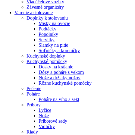
Viacúčelové vozíky
Závesné organizéry
Varenie a stolovanie
Doplnky k stolovaniu
Misky na ovocie
Podtácky
Popolníky
Servítky
Slamky na pitie
Soľničky a koreničky
Kuchynské doplnky
Kuchynské pomôcky
Dosky na krájanie
Dózy a poháre s vekom
Nože a držiaky nožov
Rôzne kuchynské pomôcky
Pečenie
Poháre
Poháre na víno a sekt
Príbory
Lyžice
Nože
Príborové sady
Vidličky
Riady