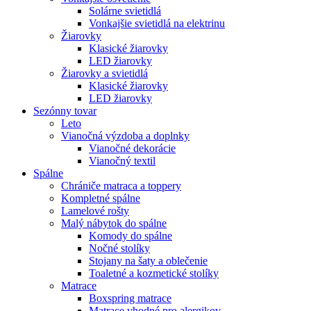
Solárne svietidlá
Vonkajšie svietidlá na elektrinu
Žiarovky
Klasické žiarovky
LED žiarovky
Žiarovky a svietidlá
Klasické žiarovky
LED žiarovky
Sezónny tovar
Leto
Vianočná výzdoba a doplnky
Vianočné dekorácie
Vianočný textil
Spálne
Chrániče matraca a toppery
Kompletné spálne
Lamelové rošty
Malý nábytok do spálne
Komody do spálne
Nočné stolíky
Stojany na šaty a oblečenie
Toaletné a kozmetické stolíky
Matrace
Boxspring matrace
Matrace vhodné pro alergikov