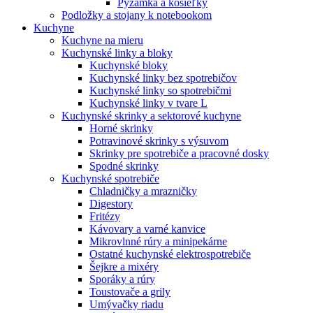
Pyžamká a košieľky
Podložky a stojany k notebookom
Kuchyne
Kuchyne na mieru
Kuchynské linky a bloky
Kuchynské bloky
Kuchynské linky bez spotrebičov
Kuchynské linky so spotrebičmi
Kuchynské linky v tvare L
Kuchynské skrinky a sektorové kuchyne
Horné skrinky
Potravinové skrinky s výsuvom
Skrinky pre spotrebiče a pracovné dosky
Spodné skrinky
Kuchynské spotrebiče
Chladničky a mrazničky
Digestory
Fritézy
Kávovary a varné kanvice
Mikrovlnné rúry a minipekárne
Ostatné kuchynské elektrospotrebiče
Šejkre a mixéry
Sporáky a rúry
Toustovače a grily
Umývačky riadu