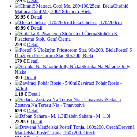
789 €
Detail
Chránič
Matraca Cool Me, 200/180/25cm, Biela
39.95 €
Detail
Deka Chelsea, 170/260cm
49.99 €
Detail
Stolička K
Písaciemu Stolu Genf Čierna
259 €
Detail
Posteľ S
Úložným Priestorom Star, 90x200, Biela
179 €
Detail
Skrinka Na Náradie Jolly
Nízka
39 €
Detail
Zavárací Pohár Rosie -
540ml
1.19 €
Detail
Sedacia
Zostava Na Terasu Nia - Tmavosivá
659 €
Detail
Džbán Sahara - M, 1,3l
22.95 €
Detail
Drevená
Manželská Posteľ Tonja, 160x200, Orech