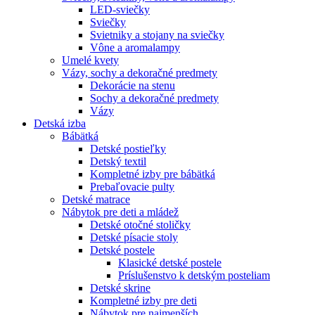
LED-sviečky
Sviečky
Svietniky a stojany na sviečky
Vône a aromalampy
Umelé kvety
Vázy, sochy a dekoračné predmety
Dekorácie na stenu
Sochy a dekoračné predmety
Vázy
Detská izba
Bábätká
Detské postieľky
Detský textil
Kompletné izby pre bábätká
Prebaľovacie pulty
Detské matrace
Nábytok pre deti a mládež
Detské otočné stoličky
Detské písacie stoly
Detské postele
Klasické detské postele
Príslušenstvo k detským posteliam
Detské skrine
Kompletné izby pre deti
Nábytok pre najmenších