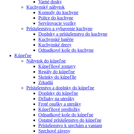
Varné dosky
Kuchynský nábytok
Komody do kuchyne
Police do kuchyne
Servírovacie vozíky
Príslušenstvo a vybavenie kuchyne
Doplnky a príslušenstvo do kuchyne
Kuchynské batérie
Kuchynské drezy
Odpadkové koše do kuchyne
Kúpeľne
Nábytok do kúpeľne
Kúpeľňové zostavy
Regály do kúpeľne
Skrinky do kúpeľňe
Zrkadlá
Príslušenstvo a doplnky do kúpeľne
Doplnky do kúpeľne
Držiaky na uteráky
Froté osušky a uteráky
Kúpeľňové predložky
Odpadkové koše do kúpeľne
Ostatné príslušenstvo do kúpeľne
Príslušenstvo k sprchám a vaniam
Sprchové závesy