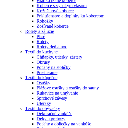
Hladko tkané koberce
Koberce s vysokým vlasom
Kožušinové koberce
Príslušenstvo a doplnky ku kobercom
Rohožky
Zošívané koberce
Rolety a žáluzie
Plisé
Rolety
Rolety deň a noc
Textil do kuchyne
Chňapky, utierky, zástery
Obrusy
Poťahy na stoličky
Prestieranie
Textil do kúpeľne
Osušky
Plážové osušky a osušky do sauny
Rukavice na umývanie
Sprchové závesy
Uteráky
Textil do obývačky
Dekoračné vankúše
Deky a prehozy
Poťahy a obliečky na vankúše