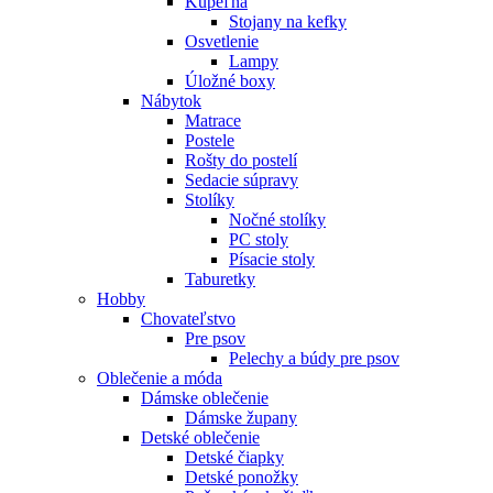
Kúpeľňa
Stojany na kefky
Osvetlenie
Lampy
Úložné boxy
Nábytok
Matrace
Postele
Rošty do postelí
Sedacie súpravy
Stolíky
Nočné stolíky
PC stoly
Písacie stoly
Taburetky
Hobby
Chovateľstvo
Pre psov
Pelechy a búdy pre psov
Oblečenie a móda
Dámske oblečenie
Dámske župany
Detské oblečenie
Detské čiapky
Detské ponožky