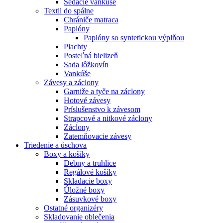
Sedacie vankúše
Textil do spálne
Chrániče matraca
Paplóny
Paplóny so syntetickou výplňou
Plachty
Posteľná bielizeň
Sada lôžkovín
Vankúše
Závesy a záclony
Garniže a tyče na záclony
Hotové závesy
Príslušenstvo k závesom
Strapcové a nitkové záclony
Záclony
Zatemňovacie závesy
Triedenie a úschova
Boxy a košíky
Debny a truhlice
Regálové košíky
Skladacie boxy
Úložné boxy
Zásuvkové boxy
Ostatné organizéry
Skladovanie oblečenia