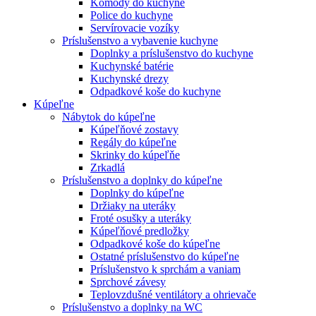
Komody do kuchyne
Police do kuchyne
Servírovacie vozíky
Príslušenstvo a vybavenie kuchyne
Doplnky a príslušenstvo do kuchyne
Kuchynské batérie
Kuchynské drezy
Odpadkové koše do kuchyne
Kúpeľne
Nábytok do kúpeľne
Kúpeľňové zostavy
Regály do kúpeľne
Skrinky do kúpeľňe
Zrkadlá
Príslušenstvo a doplnky do kúpeľne
Doplnky do kúpeľne
Držiaky na uteráky
Froté osušky a uteráky
Kúpeľňové predložky
Odpadkové koše do kúpeľne
Ostatné príslušenstvo do kúpeľne
Príslušenstvo k sprchám a vaniam
Sprchové závesy
Teplovzdušné ventilátory a ohrievače
Príslušenstvo a doplnky na WC