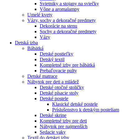
Svietniky a stojany na sviečky
Vône a aromalampy
Umelé kvety
Vázy, sochy a dekoračné predmety
Dekorácie na stenu
Sochy a dekoračné predmety
Vázy
Detská izba
Bábätká
Detské postieľky
Detský textil
Kompletné izby pre bábätká
Prebaľovacie pulty
Detské matrace
Nábytok pre deti a mládež
Detské otočné stoličky
Detské písacie stoly
Detské postele
Klasické detské postele
Príslušenstvo k detským posteliam
Detské skrine
Kompletné izby pre deti
Nábytok pre najmenších
Sedacie vaky
Textil do detskej izby