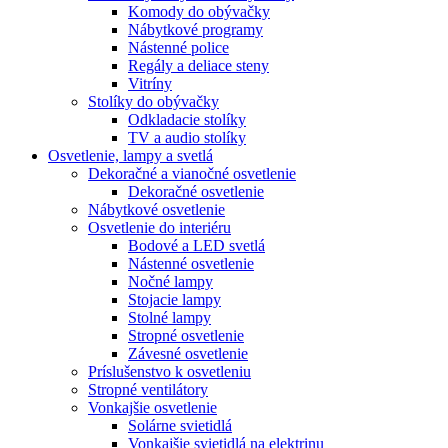
Komody do obývačky
Nábytkové programy
Nástenné police
Regály a deliace steny
Vitríny
Stolíky do obývačky
Odkladacie stolíky
TV a audio stolíky
Osvetlenie, lampy a svetlá
Dekoračné a vianočné osvetlenie
Dekoračné osvetlenie
Nábytkové osvetlenie
Osvetlenie do interiéru
Bodové a LED svetlá
Nástenné osvetlenie
Nočné lampy
Stojacie lampy
Stolné lampy
Stropné osvetlenie
Závesné osvetlenie
Príslušenstvo k osvetleniu
Stropné ventilátory
Vonkajšie osvetlenie
Solárne svietidlá
Vonkajšie svietidlá na elektrinu