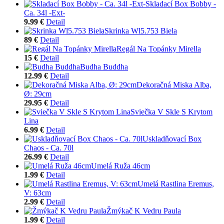
Skladací Box Bobby -
Ca. 34l -Ext-
9.99 €
Detail
Skrinka Wl5.753 Biela
89 €
Detail
Regál Na Topánky Mirella
15 €
Detail
Budha Buddha
12.99 €
Detail
Dekoračná Miska Alba,
Ø: 29cm
29.95 €
Detail
Sviečka V Skle S Krytom
Lina
6.99 €
Detail
Uskladňovací Box
Chaos - Ca. 70l
26.99 €
Detail
Umelá Ruža 46cm
1.99 €
Detail
Umelá Rastlina Eremus,
V: 63cm
2.99 €
Detail
Žmýkač K Vedru Paula
1.99 €
Detail