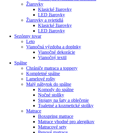
Žiarovky
Klasické žiarovky
LED žiarovky
Žiarovky a svietidlá
Klasické žiarovky
LED žiarovky
Sezónny tovar
Leto
Vianočná výzdoba a doplnky
Vianočné dekorácie
Vianočný textil
Spálne
Chrániče matraca a toppery
Kompletné spálne
Lamelové rošty
Malý nábytok do spálne
Komody do spálne
Nočné stolíky
Stojany na šaty a oblečenie
Toaletné a kozmetické stolíky
Matrace
Boxspring matrace
Matrace vhodné pro alergikov
Matracové sety
Penové matrace