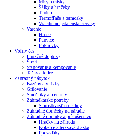
Misy a misky
Šálky a hrnčeky
Taniere
Termofľaše a termosky
Viacdielne jedálenské servisy
Varenie
Hrnce
Panvice
Pokrievky
Voľný čas
Funkčné doplnky
Šport
Stanovanie a kempovanie
Tašky a kufre
Záhradný nábytok
Bazény a vírivky
Grilovanie
Slnečníky a pavilóny
Záhradkárske potreby
Starostlivosť o rastliny
Záhradné domčeky na náradie
Záhradné doplnky a príslušenstvo
Hračky na záhradu
Koberce a terasová dlažba
Podsedáky