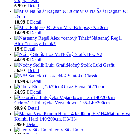
G9, 3,5 Watt
6.99 €
Detail
Misa Na Šalát Ragnar, Ø:
26cm
10.99 €
Detail
Misa Eclilpse, Ø: 20cm
14.99 €
Detail
Nástenný Regál
Alex *cenový Trhák*
15 €
Detail
Nočný Stolík Box V2
44.95 €
Detail
Nočný Stolík Luki Grafit
56.9 €
Detail
Nôž Santoku Classic
14.99 €
Detail
Obraz Elena, 50/70cm
24.95 €
Detail
Celoročná Prikrývka Vegandown, 135-140/200cm
99.9 €
Detail
Matrac Viva
Kombi Hard 140/200cm, H3/ H4
399 €
Detail
Herný Stôl Enter