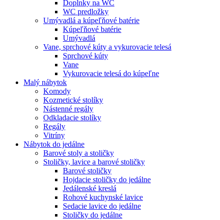
Doplnky na WC
WC predložky
Umývadlá a kúpeľňové batérie
Kúpeľňové batérie
Umývadlá
Vane, sprchové kúty a vykurovacie telesá
Sprchové kúty
Vane
Vykurovacie telesá do kúpeľne
Malý nábytok
Komody
Kozmetické stolíky
Nástenné regály
Odkladacie stolíky
Regály
Vitríny
Nábytok do jedálne
Barové stoly a stoličky
Stoličky, lavice a barové stoličky
Barové stoličky
Hojdacie stoličky do jedálne
Jedálenské kreslá
Rohové kuchynské lavice
Sedacie lavice do jedálne
Stoličky do jedálne