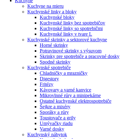
Kuchyne
Kuchyne na mieru
Kuchynské linky a bloky
Kuchynské bloky
Kuchynské linky bez spotrebičov
Kuchynské linky so spotrebičmi
Kuchynské linky v tvare L
Kuchynské skrinky a sektorové kuchyne
Horné skrinky
Potravinové skrinky s výsuvom
Skrinky pre spotrebiče a pracovné dosky
Spodné skrinky
Kuchynské spotrebiče
Chladničky a mrazničky
Digestory
Fritézy
Kávovary a varné kanvice
Mikrovlnné rúry a minipekárne
Ostatné kuchynské elektrospotrebiče
Šejkre a mixéry
Sporáky a rúry
Toustovače a grily
Umývačky riadu
Varné dosky
Kuchynský nábytok