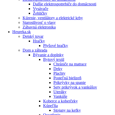
Dalšie elektrospotrebiče do domácnosti
Vysávače
Žehličky
Kúrenie, ventilátory a elektrické krby
Starostlivosť o vlasy
Zábavná elektronika
Heureka.sk
Detský tovar
Hračky
Plyšové hračky
Dom a záhrada
Bývanie a doplnky
Bytový textil
Chrániče na matrace
Deky
Plachty
Posteľná bielizeň
Prikrývky na spanie
Sety prikrývok a vankúšov
Uteráky
Vankúše
Koberce a koberčeky
Kúpeľňa
Stojany na kefky
Osvetlenie