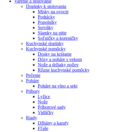
Varenie a stolovanie
Doplnky k stolovaniu
Misky na ovocie
Podtácky
Popolníky
Servítky
Slamky na pitie
Soľničky a koreničky
Kuchynské doplnky
Kuchynské pomôcky
Dosky na krájanie
Dózy a poháre s vekom
Nože a držiaky nožov
Rôzne kuchynské pomôcky
Pečenie
Poháre
Poháre na víno a sekt
Príbory
Lyžice
Nože
Príborové sady
Vidličky
Riady
Džbány a karafy
Fľaše