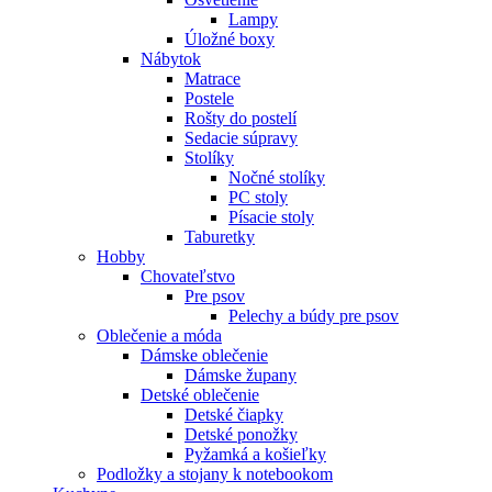
Lampy
Úložné boxy
Nábytok
Matrace
Postele
Rošty do postelí
Sedacie súpravy
Stolíky
Nočné stolíky
PC stoly
Písacie stoly
Taburetky
Hobby
Chovateľstvo
Pre psov
Pelechy a búdy pre psov
Oblečenie a móda
Dámske oblečenie
Dámske župany
Detské oblečenie
Detské čiapky
Detské ponožky
Pyžamká a košieľky
Podložky a stojany k notebookom