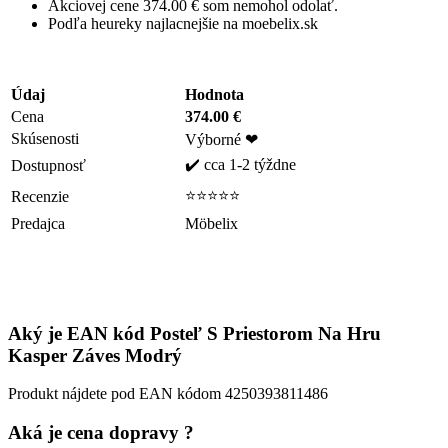
Akciovej cene 374.00 € som nemohol odolať.
Podľa heureky najlacnejšie na moebelix.sk
Údaj
Hodnota
Cena
374.00 €
Skúsenosti
Výborné ❤
✔️ cca 1-2 týždne
Dostupnosť
⭐⭐⭐⭐⭐
Recenzie
Predajca
Möbelix
Aký je EAN kód Posteľ S Priestorom Na Hru
Kasper Záves Modrý
Produkt nájdete pod EAN kódom 4250393811486
Aká je cena dopravy ?