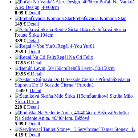
Poťah Na Vankúš
Alex Design, 40/60cm
8.99 €
Detail
Prebaľovacia Komoda Star
149 €
Detail
Šatníková Skriňa
Reutte Šírka 104cm
389 €
Detail
Regál 4-You Yur01
29.9 €
Detail
Regál Na Cd Felix
37.95 €
Detail
Behúň Levin, 50/150cm
39.95 €
Detail
Sedacia
Súprava Do U Seaside Čierna / Prírodná
1549 €
Detail
Šatníková Skriňa Milo
Šírka 115cm
229 €
Detail
Poduška
Na Sedenie Anita, 40/40/4cm, Béžová
5.99 €
Detail
Servírovací Tanier Stoney - L
4.19 €
Detail