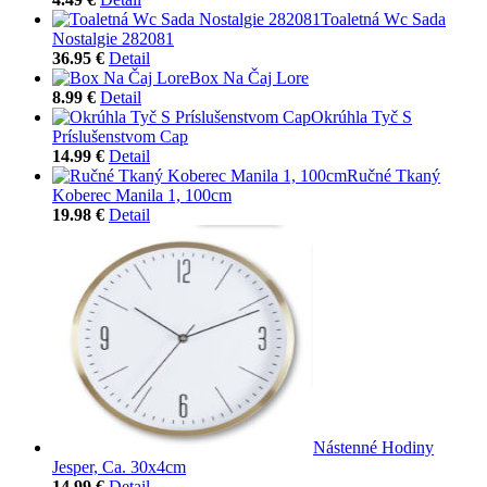
Toaletná Wc Sada
Nostalgie 282081
36.95 €
Detail
Box Na Čaj Lore
8.99 €
Detail
Okrúhla Tyč S
Príslušenstvom Cap
14.99 €
Detail
Ručné Tkaný
Koberec Manila 1, 100cm
19.98 €
Detail
Nástenné Hodiny
Jesper, Ca. 30x4cm
14.99 €
Detail