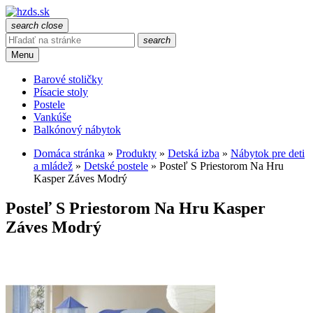
search
close
search
Menu
Barové stoličky
Písacie stoly
Postele
Vankúše
Balkónový nábytok
Domáca stránka
»
Produkty
»
Detská izba
»
Nábytok pre deti
a mládež
»
Detské postele
»
Posteľ S Priestorom Na Hru
Kasper Záves Modrý
Posteľ S Priestorom Na Hru Kasper
Záves Modrý