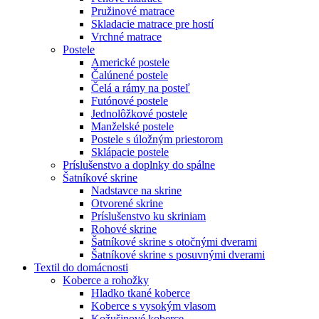
Pružinové matrace
Skladacie matrace pre hostí
Vrchné matrace
Postele
Americké postele
Čalúnené postele
Čelá a rámy na posteľ
Futónové postele
Jednolôžkové postele
Manželské postele
Postele s úložným priestorom
Sklápacie postele
Príslušenstvo a doplnky do spálne
Šatníkové skrine
Nadstavce na skrine
Otvorené skrine
Príslušenstvo ku skriniam
Rohové skrine
Šatníkové skrine s otočnými dverami
Šatníkové skrine s posuvnými dverami
Textil do domácnosti
Koberce a rohožky
Hladko tkané koberce
Koberce s vysokým vlasom
Kožušinové koberce