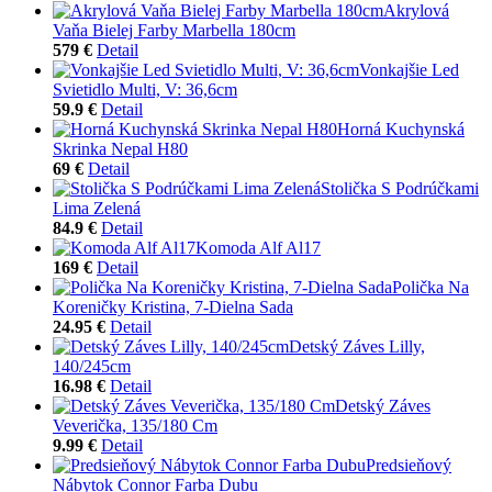
Akrylová
Vaňa Bielej Farby Marbella 180cm
579 €
Detail
Vonkajšie Led
Svietidlo Multi, V: 36,6cm
59.9 €
Detail
Horná Kuchynská
Skrinka Nepal H80
69 €
Detail
Stolička S Podrúčkami
Lima Zelená
84.9 €
Detail
Komoda Alf Al17
169 €
Detail
Polička Na
Koreničky Kristina, 7-Dielna Sada
24.95 €
Detail
Detský Záves Lilly,
140/245cm
16.98 €
Detail
Detský Záves
Veverička, 135/180 Cm
9.99 €
Detail
Predsieňový
Nábytok Connor Farba Dubu