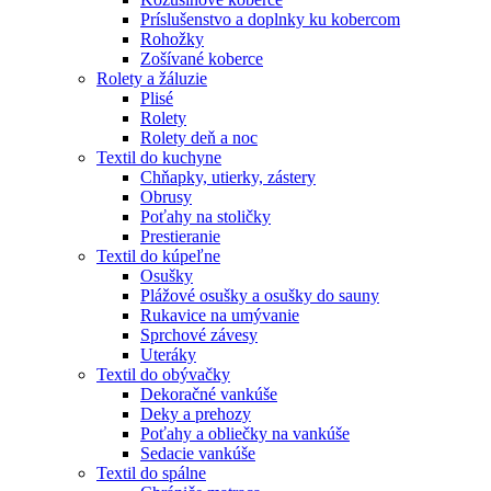
Príslušenstvo a doplnky ku kobercom
Rohožky
Zošívané koberce
Rolety a žáluzie
Plisé
Rolety
Rolety deň a noc
Textil do kuchyne
Chňapky, utierky, zástery
Obrusy
Poťahy na stoličky
Prestieranie
Textil do kúpeľne
Osušky
Plážové osušky a osušky do sauny
Rukavice na umývanie
Sprchové závesy
Uteráky
Textil do obývačky
Dekoračné vankúše
Deky a prehozy
Poťahy a obliečky na vankúše
Sedacie vankúše
Textil do spálne