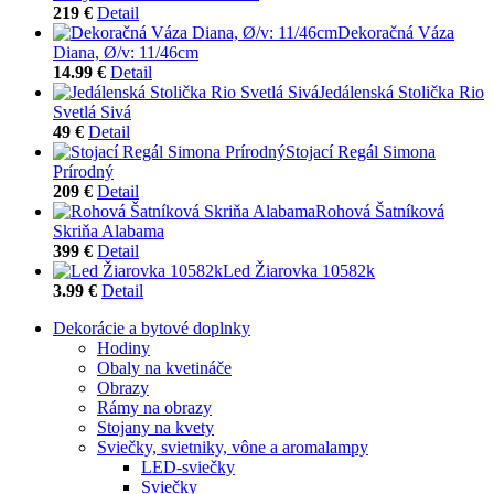
219 €
Detail
Dekoračná Váza
Diana, Ø/v: 11/46cm
14.99 €
Detail
Jedálenská Stolička Rio
Svetlá Sivá
49 €
Detail
Stojací Regál Simona
Prírodný
209 €
Detail
Rohová Šatníková
Skriňa Alabama
399 €
Detail
Led Žiarovka 10582k
3.99 €
Detail
Dekorácie a bytové doplnky
Hodiny
Obaly na kvetináče
Obrazy
Rámy na obrazy
Stojany na kvety
Sviečky, svietniky, vône a aromalampy
LED-sviečky
Sviečky