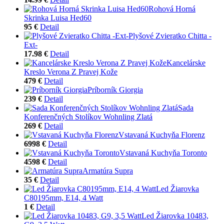
Rohová Horná
Skrinka Luisa Hed60
95 €
Detail
Plyšové Zvieratko Chitta -
Ext-
17.98 €
Detail
Kancelárske
Kreslo Verona Z Pravej Kože
479 €
Detail
Príborník Giorgia
239 €
Detail
Sada
Konferenčných Stolíkov Wohnling Zlatá
269 €
Detail
Vstavaná Kuchyňa Florenz
6998 €
Detail
Vstavaná Kuchyňa Toronto
4598 €
Detail
Armatúra Supra
35 €
Detail
Led Žiarovka
C80195mm, E14, 4 Watt
1 €
Detail
Led Žiarovka 10483,