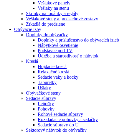
Vešiakové panely
Vešiaky na stenu
Skrinky na topánky a regály
Vešiakové steny a predsieňové zostavy
Zrkadlá do predsiene
Obývacie izby
Doplnky do obývačky
Doplnky a príslušenstvo do obývacích izieb
Nábytkové osvetlenie
Podstavce pod TV
Údržba a starostlivosť o nábytok
Kreslá
Hojdacie kreslá
Relaxačné kreslá
Sedacie vaky a kocky
Taburetky
Ušiaky
Obývačkové steny
Sedacie súpravy
Leňošky
Pohovky
Rohové sedacie súpravy
Rozkladacie pohovky a sedačky
Sedacie súpravy do U
Sektorový nábytok do obývačky