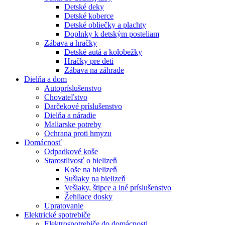
Detské deky
Detské koberce
Detské obliečky a plachty
Doplnky k detským posteliam
Zábava a hračky
Detské autá a kolobežky
Hračky pre deti
Zábava na záhrade
Dielňa a dom
Autopríslušenstvo
Chovateľstvo
Darčekové príslušenstvo
Dielňa a náradie
Maliarske potreby
Ochrana proti hmyzu
Domácnosť
Odpadkové koše
Starostlivosť o bielizeň
Koše na bielizeň
Sušiaky na bielizeň
Vešiaky, štipce a iné príslušenstvo
Žehliace dosky
Upratovanie
Elektrické spotrebiče
Elektrospotrebiče do domácnosti