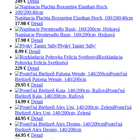
249 €
Detail
Napínacia Plachta Boxspring Elasthan Hoch, 100/200/40cm
17.98 €
Detail
Napínacie Prestieradlo Basic, 160/200cm, Hrdzavá
17.98 €
Detail
Plytký Tanier 'billy'
8.99 €
Detail
Rozkladacia
Pohovka Felicia Svetlosivá
229 €
Detail
Posteľná
Bielizeň Paloma Wende, 140/200cm
29.95 €
Detail
Posteľná
Bielizeň Kaia, 140/200cm, Ružová
14.99 €
Detail
Posteľná
Bielizeň Alex Uni, 140/200cm, Zelená
44.95 €
Detail
Posteľná
Bielizeň Alex Design, 140/200cm
44.95 €
Detail