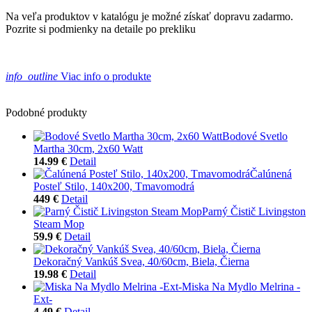
Na veľa produktov v katalógu je možné získať dopravu zadarmo.
Pozrite si podmienky na detaile po prekliku
info_outline
Viac info o produkte
Podobné produkty
Bodové Svetlo
Martha 30cm, 2x60 Watt
14.99 €
Detail
Čalúnená
Posteľ Stilo, 140x200, Tmavomodrá
449 €
Detail
Parný Čistič Livingston
Steam Mop
59.9 €
Detail
Dekoračný Vankúš Svea, 40/60cm, Biela, Čierna
19.98 €
Detail
Miska Na Mydlo Melrina -
Ext-
4.49 €
Detail