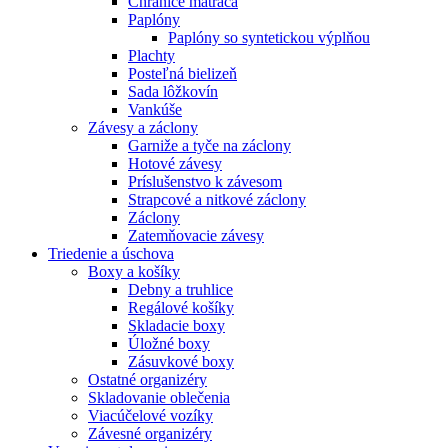
Chrániče matraca
Paplóny
Paplóny so syntetickou výplňou
Plachty
Posteľná bielizeň
Sada lôžkovín
Vankúše
Závesy a záclony
Garniže a tyče na záclony
Hotové závesy
Príslušenstvo k závesom
Strapcové a nitkové záclony
Záclony
Zatemňovacie závesy
Triedenie a úschova
Boxy a košíky
Debny a truhlice
Regálové košíky
Skladacie boxy
Úložné boxy
Zásuvkové boxy
Ostatné organizéry
Skladovanie oblečenia
Viacúčelové vozíky
Závesné organizéry