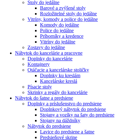
Stoly do jedálne
Barové a zvýšené stoly
Rozložitelné stoly do jedálne
Vitríny, komody a police do jedálne
Komody do jedálne
Police do jedálne
Príborníky a kredence
Vitríny do jedálne
Zostavy do jedálne
Nábytok do kancelárie a pracovne
Doplnky do kancelárie
Kontajnery
Otáčacie a kancelárske stoličky
Doplnky ku kreslám
Kancelárske kreslá
Písacie stoly
Skrinky a regály do kancelárie
Nábytok do šatne a predsiene
Doplnky a príslušenstvo do predsiene
Doplnkový nábytok do predsiene
Stojany a vozíky na šaty do predsiene
Stojany na dáždníky
Nábytok do predsiene
Lavice do predsiene a šatne
Predsieňové skrine