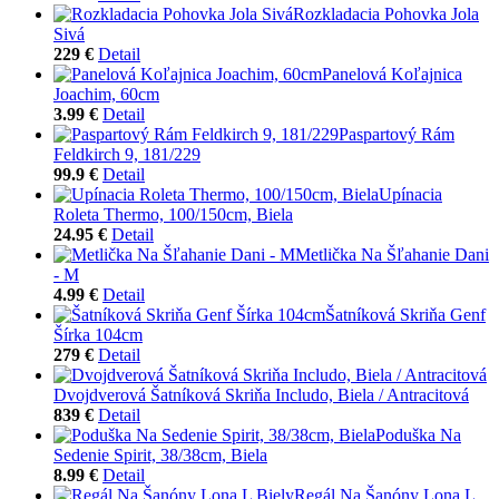
Rozkladacia Pohovka Jola
Sivá
229 €
Detail
Panelová Koľajnica
Joachim, 60cm
3.99 €
Detail
Paspartový Rám
Feldkirch 9, 181/229
99.9 €
Detail
Upínacia
Roleta Thermo, 100/150cm, Biela
24.95 €
Detail
Metlička Na Šľahanie Dani
- M
4.99 €
Detail
Šatníková Skriňa Genf
Šírka 104cm
279 €
Detail
Dvojdverová Šatníková Skriňa Includo, Biela / Antracitová
839 €
Detail
Poduška Na
Sedenie Spirit, 38/38cm, Biela
8.99 €
Detail
Regál Na Šanóny Lona L