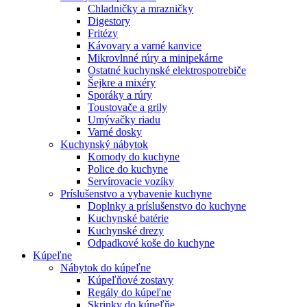
Chladničky a mrazničky
Digestory
Fritézy
Kávovary a varné kanvice
Mikrovlnné rúry a minipekárne
Ostatné kuchynské elektrospotrebiče
Šejkre a mixéry
Sporáky a rúry
Toustovače a grily
Umývačky riadu
Varné dosky
Kuchynský nábytok
Komody do kuchyne
Police do kuchyne
Servírovacie vozíky
Príslušenstvo a vybavenie kuchyne
Doplnky a príslušenstvo do kuchyne
Kuchynské batérie
Kuchynské drezy
Odpadkové koše do kuchyne
Kúpeľne
Nábytok do kúpeľne
Kúpeľňové zostavy
Regály do kúpeľne
Skrinky do kúpeľňe