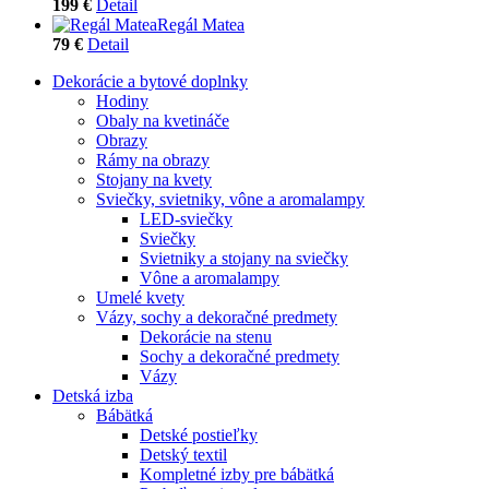
199 €
Detail
Regál Matea
79 €
Detail
Dekorácie a bytové doplnky
Hodiny
Obaly na kvetináče
Obrazy
Rámy na obrazy
Stojany na kvety
Sviečky, svietniky, vône a aromalampy
LED-sviečky
Sviečky
Svietniky a stojany na sviečky
Vône a aromalampy
Umelé kvety
Vázy, sochy a dekoračné predmety
Dekorácie na stenu
Sochy a dekoračné predmety
Vázy
Detská izba
Bábätká
Detské postieľky
Detský textil
Kompletné izby pre bábätká