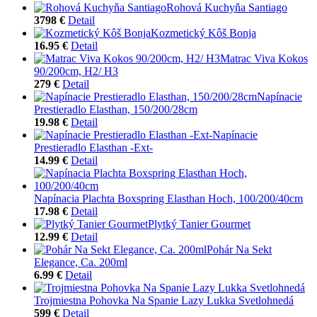
Rohová Kuchyňa Santiago
3798 €
Detail
Kozmetický Kôš Bonja
16.95 €
Detail
Matrac Viva Kokos
90/200cm, H2/ H3
279 €
Detail
Napínacie
Prestieradlo Elasthan, 150/200/28cm
19.98 €
Detail
Napínacie
Prestieradlo Elasthan -Ext-
14.99 €
Detail
Napínacia Plachta Boxspring Elasthan Hoch, 100/200/40cm
17.98 €
Detail
Plytký Tanier Gourmet
12.99 €
Detail
Pohár Na Sekt
Elegance, Ca. 200ml
6.99 €
Detail
Trojmiestna Pohovka Na Spanie Lazy Lukka Svetlohnedá
599 €
Detail