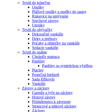
Textil do kúpeľne
Osušky
Plážové osušky a osušky do sauny
Rukavice na umývanie
Sprchové závesy
Uteráky
Textil do obývačky
Dekoračné vankúše
Deky a prehozy
Poťahy a obliečky na vankúše
Sedacie vankúše
Textil do spálne
Chrániče matraca
Paplóny
Paplóny so syntetickou výplňou
Plachty
Posteľná bielizeň
Sada lôžkovín
Vankúše
Závesy a záclony
Garniže a tyče na záclony
Hotové závesy
Príslušenstvo k závesom
Strapcové a nitkové záclony
Záclony