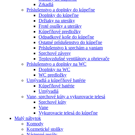
Zrkadlá
Príslušenstvo a doplnky do kúpeľne
Doplnky do kúpeľne
Držiaky na uteráky
Froté osušky a uteráky
Kúpeľňové predložky
Odpadkové koše do kúpeľne
Ostatné príslušenstvo do kúpeľne
Príslušenstvo k sprchám a vaniam
Sprchové závesy
Teplovzdušné ventilátory a ohrievače
Príslušenstvo a doplnky na WC
Doplnky na WC
WC predložky
Umývadlá a kúpeľňové batérie
Kúpeľňové batérie
Umývadlá
Vane, sprchové kúty a vykurovacie telesá
Sprchové kúty
Vane
Vykurovacie telesá do kúpeľne
Malý nábytok
Komody
Kozmetické stolíky
Nástenné regály