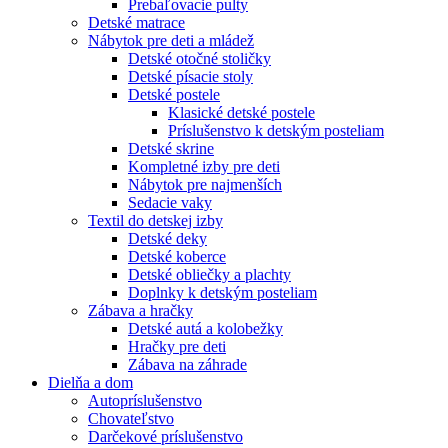
Prebaľovacie pulty
Detské matrace
Nábytok pre deti a mládež
Detské otočné stoličky
Detské písacie stoly
Detské postele
Klasické detské postele
Príslušenstvo k detským posteliam
Detské skrine
Kompletné izby pre deti
Nábytok pre najmenších
Sedacie vaky
Textil do detskej izby
Detské deky
Detské koberce
Detské obliečky a plachty
Doplnky k detským posteliam
Zábava a hračky
Detské autá a kolobežky
Hračky pre deti
Zábava na záhrade
Dielňa a dom
Autopríslušenstvo
Chovateľstvo
Darčekové príslušenstvo