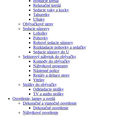
Hojdacie kreslá
Relaxačné kreslá
Sedacie vaky a kocky
Taburetky
Ušiaky
Obývačkové steny
Sedacie súpravy
Leňošky
Pohovky
Rohové sedacie súpravy
Rozkladacie pohovky a sedačky
Sedacie súpravy do U
Sektorový nábytok do obývačky
Komody do obývačky
Nábytkové programy
Nástenné police
Regály a deliace steny
Vitríny
Stolíky do obývačky
Odkladacie stolíky
TV a audio stolíky
Osvetlenie, lampy a svetlá
Dekoračné a vianočné osvetlenie
Dekoračné osvetlenie
Nábytkové osvetlenie