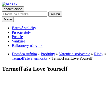
search
close
search
Menu
Barové stoličky
Písacie stoly
Postele
Vankúše
Balkónový nábytok
Domáca stránka
»
Produkty
»
Varenie a stolovanie
»
Riady
»
Termofľaše a termosky
»
Termofľaša Love Yourself
Termofľaša Love Yourself