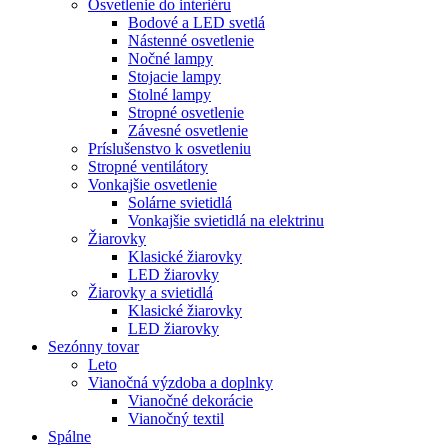
Osvetlenie do interiéru
Bodové a LED svetlá
Nástenné osvetlenie
Nočné lampy
Stojacie lampy
Stolné lampy
Stropné osvetlenie
Závesné osvetlenie
Príslušenstvo k osvetleniu
Stropné ventilátory
Vonkajšie osvetlenie
Solárne svietidlá
Vonkajšie svietidlá na elektrinu
Žiarovky
Klasické žiarovky
LED žiarovky
Žiarovky a svietidlá
Klasické žiarovky
LED žiarovky
Sezónny tovar
Leto
Vianočná výzdoba a doplnky
Vianočné dekorácie
Vianočný textil
Spálne