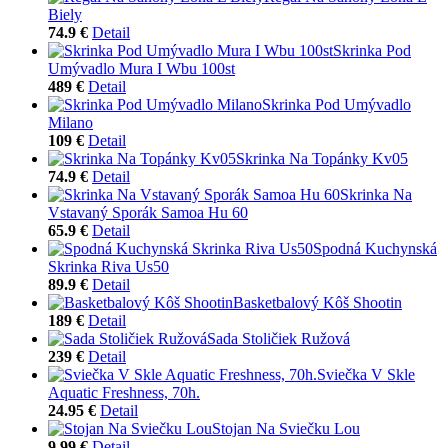
Biely
74.9 €
Detail
Skrinka Pod
Umývadlo Mura I Wbu 100st
489 €
Detail
Skrinka Pod Umývadlo
Milano
109 €
Detail
Skrinka Na Topánky Kv05
74.9 €
Detail
Skrinka Na
Vstavaný Sporák Samoa Hu 60
65.9 €
Detail
Spodná Kuchynská
Skrinka Riva Us50
89.9 €
Detail
Basketbalový Kôš Shootin
189 €
Detail
Sada Stoličiek Ružová
239 €
Detail
Sviečka V Skle
Aquatic Freshness, 70h.
24.95 €
Detail
Stojan Na Sviečku Lou
9.99 €
Detail