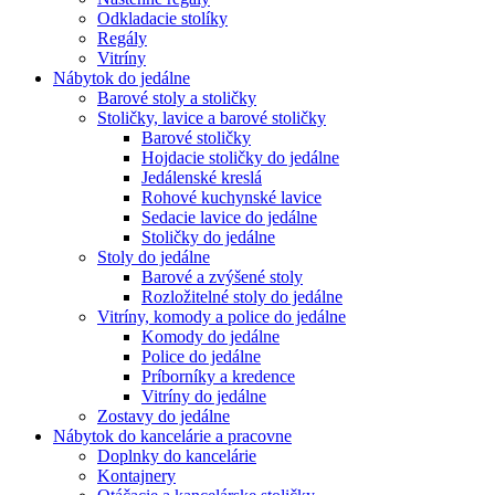
Odkladacie stolíky
Regály
Vitríny
Nábytok do jedálne
Barové stoly a stoličky
Stoličky, lavice a barové stoličky
Barové stoličky
Hojdacie stoličky do jedálne
Jedálenské kreslá
Rohové kuchynské lavice
Sedacie lavice do jedálne
Stoličky do jedálne
Stoly do jedálne
Barové a zvýšené stoly
Rozložitelné stoly do jedálne
Vitríny, komody a police do jedálne
Komody do jedálne
Police do jedálne
Príborníky a kredence
Vitríny do jedálne
Zostavy do jedálne
Nábytok do kancelárie a pracovne
Doplnky do kancelárie
Kontajnery