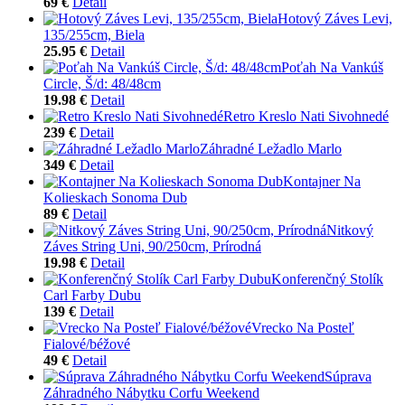
69 €
Detail
Hotový Záves Levi,
135/255cm, Biela
25.95 €
Detail
Poťah Na Vankúš
Circle, Š/d: 48/48cm
19.98 €
Detail
Retro Kreslo Nati Sivohnedé
239 €
Detail
Záhradné Ležadlo Marlo
349 €
Detail
Kontajner Na
Kolieskach Sonoma Dub
89 €
Detail
Nitkový
Záves String Uni, 90/250cm, Prírodná
19.98 €
Detail
Konferenčný Stolík
Carl Farby Dubu
139 €
Detail
Vrecko Na Posteľ
Fialové/béžové
49 €
Detail
Súprava
Záhradného Nábytku Corfu Weekend