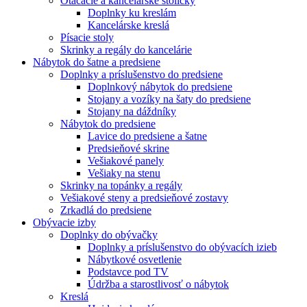
Otáčacie a kancelárske stoličky
Doplnky ku kreslám
Kancelárske kreslá
Písacie stoly
Skrinky a regály do kancelárie
Nábytok do šatne a predsiene
Doplnky a príslušenstvo do predsiene
Doplnkový nábytok do predsiene
Stojany a vozíky na šaty do predsiene
Stojany na dáždníky
Nábytok do predsiene
Lavice do predsiene a šatne
Predsieňové skrine
Vešiakové panely
Vešiaky na stenu
Skrinky na topánky a regály
Vešiakové steny a predsieňové zostavy
Zrkadlá do predsiene
Obývacie izby
Doplnky do obývačky
Doplnky a príslušenstvo do obývacích izieb
Nábytkové osvetlenie
Podstavce pod TV
Údržba a starostlivosť o nábytok
Kreslá