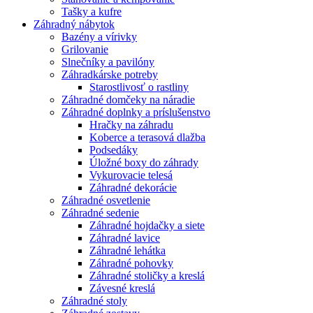
Tašky a kufre
Záhradný nábytok
Bazény a vírivky
Grilovanie
Slnečníky a pavilóny
Záhradkárske potreby
Starostlivosť o rastliny
Záhradné domčeky na náradie
Záhradné doplnky a príslušenstvo
Hračky na záhradu
Koberce a terasová dlažba
Podsedáky
Úložné boxy do záhrady
Vykurovacie telesá
Záhradné dekorácie
Záhradné osvetlenie
Záhradné sedenie
Záhradné hojdačky a siete
Záhradné lavice
Záhradné lehátka
Záhradné pohovky
Záhradné stoličky a kreslá
Závesné kreslá
Záhradné stoly