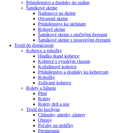
Príslušenstvo a doplnky do spálne
Šatníkové skrine
Nadstavce na skrine
Otvorené skrine
Príslušenstvo ku skriniam
Rohové skrine
Šatníkové skrine s otočnými dverami
Šatníkové skrine s posuvnými dverami
Textil do domácnosti
Koberce a rohožky
Hladko tkané koberce
Koberce s vysokým vlasom
Kožušinové koberce
Príslušenstvo a doplnky ku kobercom
Rohožky
Zošívané koberce
Rolety a žáluzie
Plisé
Rolety
Rolety deň a noc
Textil do kuchyne
Chňapky, utierky, zástery
Obrusy
Poťahy na stoličky
Prestieranie