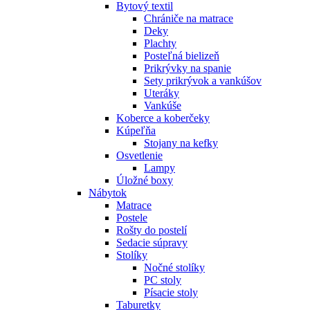
Bytový textil
Chrániče na matrace
Deky
Plachty
Posteľná bielizeň
Prikrývky na spanie
Sety prikrývok a vankúšov
Uteráky
Vankúše
Koberce a koberčeky
Kúpeľňa
Stojany na kefky
Osvetlenie
Lampy
Úložné boxy
Nábytok
Matrace
Postele
Rošty do postelí
Sedacie súpravy
Stolíky
Nočné stolíky
PC stoly
Písacie stoly
Taburetky