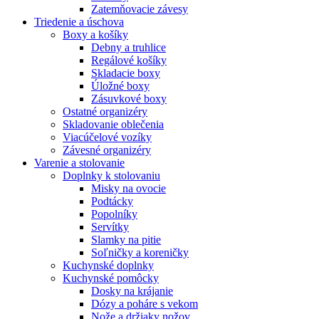
Zatemňovacie závesy
Triedenie a úschova
Boxy a košíky
Debny a truhlice
Regálové košíky
Skladacie boxy
Úložné boxy
Zásuvkové boxy
Ostatné organizéry
Skladovanie oblečenia
Viacúčelové vozíky
Závesné organizéry
Varenie a stolovanie
Doplnky k stolovaniu
Misky na ovocie
Podtácky
Popolníky
Servítky
Slamky na pitie
Soľničky a koreničky
Kuchynské doplnky
Kuchynské pomôcky
Dosky na krájanie
Dózy a poháre s vekom
Nože a držiaky nožov