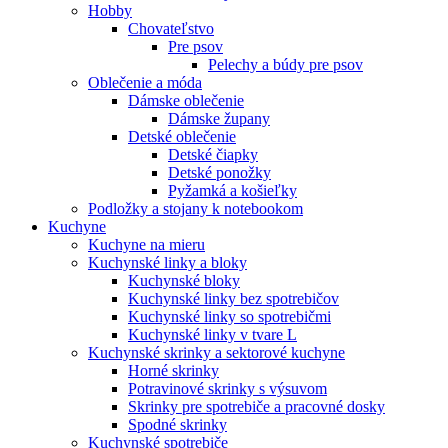
Hobby
Chovateľstvo
Pre psov
Pelechy a búdy pre psov
Oblečenie a móda
Dámske oblečenie
Dámske župany
Detské oblečenie
Detské čiapky
Detské ponožky
Pyžamká a košieľky
Podložky a stojany k notebookom
Kuchyne
Kuchyne na mieru
Kuchynské linky a bloky
Kuchynské bloky
Kuchynské linky bez spotrebičov
Kuchynské linky so spotrebičmi
Kuchynské linky v tvare L
Kuchynské skrinky a sektorové kuchyne
Horné skrinky
Potravinové skrinky s výsuvom
Skrinky pre spotrebiče a pracovné dosky
Spodné skrinky
Kuchynské spotrebiče