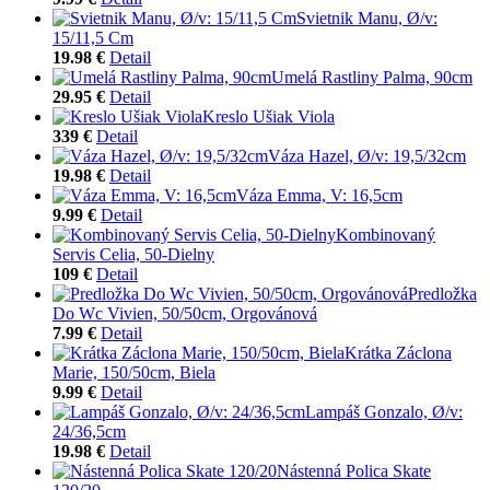
Svietnik Manu, Ø/v:
15/11,5 Cm
19.98 €
Detail
Umelá Rastliny Palma, 90cm
29.95 €
Detail
Kreslo Ušiak Viola
339 €
Detail
Váza Hazel, Ø/v: 19,5/32cm
19.98 €
Detail
Váza Emma, V: 16,5cm
9.99 €
Detail
Kombinovaný
Servis Celia, 50-Dielny
109 €
Detail
Predložka
Do Wc Vivien, 50/50cm, Orgovánová
7.99 €
Detail
Krátka Záclona
Marie, 150/50cm, Biela
9.99 €
Detail
Lampáš Gonzalo, Ø/v:
24/36,5cm
19.98 €
Detail
Nástenná Polica Skate