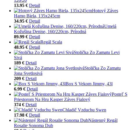
120/20
13.95 €
Detail
Hotový Záves
Hamo Biela, 135x245cm
34.95 €
Detail
Umelá
Kožušina Denise, 160/220cm, Prírodná
89.99 €
Detail
Regál Scala
48.95 €
Detail
Stolička Zo Zamatu Levi
Sivá
189 €
Detail
Stolička Zo Zamatu
Jona Svetlosivá
209 €
Detail
Box S Vekom Jimmy, 43l
6.99 €
Detail
Posteľ S
Priestorom Na Hru Kasper Záves Fialový
374 €
Detail
Chladič Vzduchu Swen
17.98 €
Detail
Nástenný Regál
Rosalie Sonoma Dub