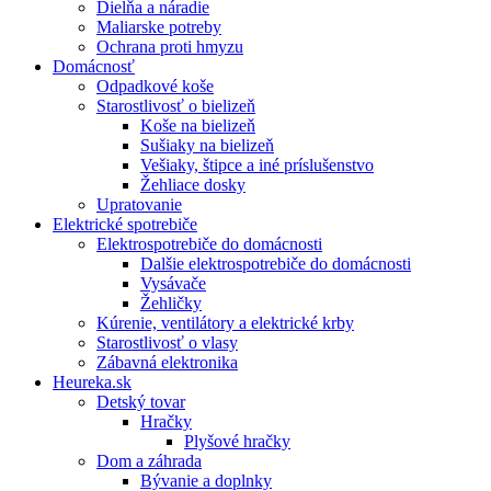
Dielňa a náradie
Maliarske potreby
Ochrana proti hmyzu
Domácnosť
Odpadkové koše
Starostlivosť o bielizeň
Koše na bielizeň
Sušiaky na bielizeň
Vešiaky, štipce a iné príslušenstvo
Žehliace dosky
Upratovanie
Elektrické spotrebiče
Elektrospotrebiče do domácnosti
Dalšie elektrospotrebiče do domácnosti
Vysávače
Žehličky
Kúrenie, ventilátory a elektrické krby
Starostlivosť o vlasy
Zábavná elektronika
Heureka.sk
Detský tovar
Hračky
Plyšové hračky
Dom a záhrada
Bývanie a doplnky