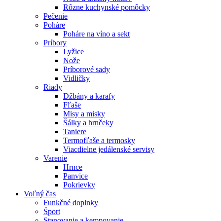
Rôzne kuchynské pomôcky
Pečenie
Poháre
Poháre na víno a sekt
Príbory
Lyžice
Nože
Príborové sady
Vidličky
Riady
Džbány a karafy
Fľaše
Misy a misky
Šálky a hrnčeky
Taniere
Termofľaše a termosky
Viacdielne jedálenské servisy
Varenie
Hrnce
Panvice
Pokrievky
Voľný čas
Funkčné doplnky
Šport
Stanovanie a kempovanie