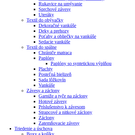
Rukavice na umývanie
Sprchové závesy
Uteráky
Textil do obývačky
Dekoračné vankúše
Deky a prehozy
Poťahy a obliečky na vankúše
Sedacie vankúše
Textil do spálne
Chrániče matraca
Paplóny
Paplóny so syntetickou výplňou
Plachty
Posteľná bielizeň
Sada lôžkovín
Vankúše
Závesy a záclony
Garniže a tyče na záclony
Hotové závesy
Príslušenstvo k závesom
Strapcové a nitkové záclony
Záclony
Zatemňovacie závesy
Triedenie a úschova
Boxy a košíky