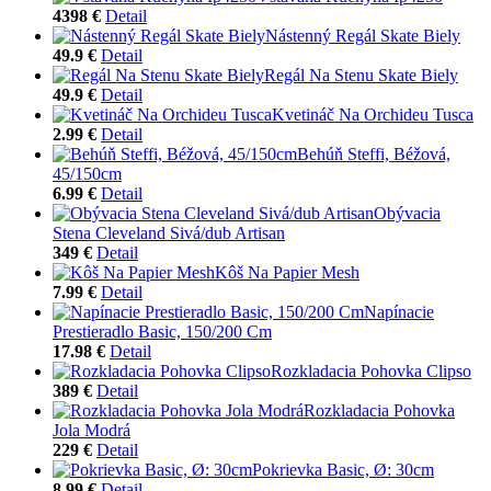
4398 €
Detail
Nástenný Regál Skate Biely
49.9 €
Detail
Regál Na Stenu Skate Biely
49.9 €
Detail
Kvetináč Na Orchideu Tusca
2.99 €
Detail
Behúň Steffi, Béžová,
45/150cm
6.99 €
Detail
Obývacia
Stena Cleveland Sivá/dub Artisan
349 €
Detail
Kôš Na Papier Mesh
7.99 €
Detail
Napínacie
Prestieradlo Basic, 150/200 Cm
17.98 €
Detail
Rozkladacia Pohovka Clipso
389 €
Detail
Rozkladacia Pohovka
Jola Modrá
229 €
Detail
Pokrievka Basic, Ø: 30cm
8.99 €
Detail