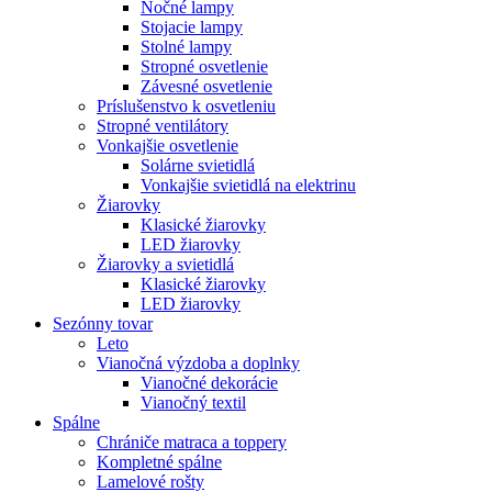
Nočné lampy
Stojacie lampy
Stolné lampy
Stropné osvetlenie
Závesné osvetlenie
Príslušenstvo k osvetleniu
Stropné ventilátory
Vonkajšie osvetlenie
Solárne svietidlá
Vonkajšie svietidlá na elektrinu
Žiarovky
Klasické žiarovky
LED žiarovky
Žiarovky a svietidlá
Klasické žiarovky
LED žiarovky
Sezónny tovar
Leto
Vianočná výzdoba a doplnky
Vianočné dekorácie
Vianočný textil
Spálne
Chrániče matraca a toppery
Kompletné spálne
Lamelové rošty