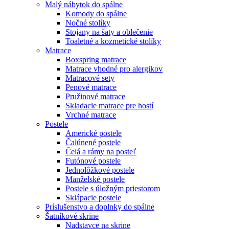
Malý nábytok do spálne
Komody do spálne
Nočné stolíky
Stojany na šaty a oblečenie
Toaletné a kozmetické stolíky
Matrace
Boxspring matrace
Matrace vhodné pro alergikov
Matracové sety
Penové matrace
Pružinové matrace
Skladacie matrace pre hostí
Vrchné matrace
Postele
Americké postele
Čalúnené postele
Čelá a rámy na posteľ
Futónové postele
Jednolôžkové postele
Manželské postele
Postele s úložným priestorom
Sklápacie postele
Príslušenstvo a doplnky do spálne
Šatníkové skrine
Nadstavce na skrine