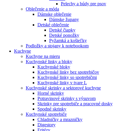
Pelechy a búdy pre psov
Oblečenie a móda
Dámske oblečenie
Dámske župany
Detské oblečenie
Detské čiapky
Detské ponožky
Pyžamká a košieľky
Podložky a stojany k notebookom
Kuchyne
Kuchyne na mieru
Kuchynské linky a bloky
Kuchynské bloky
Kuchynské linky bez spotrebičov
Kuchynské linky so spotrebičmi
Kuchynské linky v tvare L
Kuchynské skrinky a sektorové kuchyne
Horné skrinky
Potravinové skrinky s výsuvom
Skrinky pre spotrebiče a pracovné dosky
Spodné skrinky
Kuchynské spotrebiče
Chladničky a mrazničky
Digestory
Fritézy