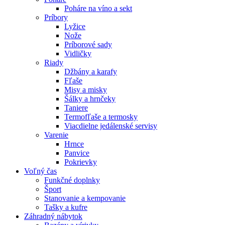
Poháre na víno a sekt
Príbory
Lyžice
Nože
Príborové sady
Vidličky
Riady
Džbány a karafy
Fľaše
Misy a misky
Šálky a hrnčeky
Taniere
Termofľaše a termosky
Viacdielne jedálenské servisy
Varenie
Hrnce
Panvice
Pokrievky
Voľný čas
Funkčné doplnky
Šport
Stanovanie a kempovanie
Tašky a kufre
Záhradný nábytok