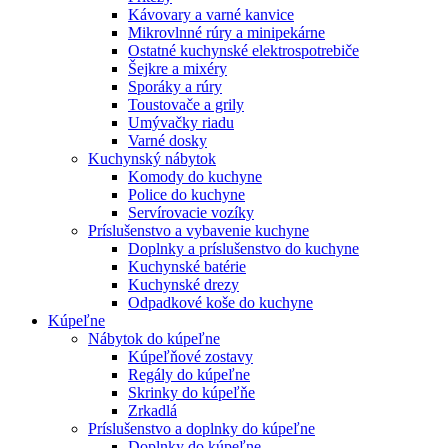
Kávovary a varné kanvice
Mikrovlnné rúry a minipekárne
Ostatné kuchynské elektrospotrebiče
Šejkre a mixéry
Sporáky a rúry
Toustovače a grily
Umývačky riadu
Varné dosky
Kuchynský nábytok
Komody do kuchyne
Police do kuchyne
Servírovacie vozíky
Príslušenstvo a vybavenie kuchyne
Doplnky a príslušenstvo do kuchyne
Kuchynské batérie
Kuchynské drezy
Odpadkové koše do kuchyne
Kúpeľne
Nábytok do kúpeľne
Kúpeľňové zostavy
Regály do kúpeľne
Skrinky do kúpeľňe
Zrkadlá
Príslušenstvo a doplnky do kúpeľne
Doplnky do kúpeľne