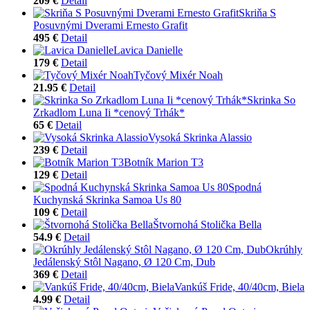
209 €
Detail
Skriňa S
Posuvnými Dverami Ernesto Grafit
495 €
Detail
Lavica Danielle
179 €
Detail
Tyčový Mixér Noah
21.95 €
Detail
Skrinka So
Zrkadlom Luna Ii *cenový Trhák*
65 €
Detail
Vysoká Skrinka Alassio
239 €
Detail
Botník Marion T3
129 €
Detail
Spodná
Kuchynská Skrinka Samoa Us 80
109 €
Detail
Štvornohá Stolička Bella
54.9 €
Detail
Okrúhly
Jedálenský Stôl Nagano, Ø 120 Cm, Dub
369 €
Detail
Vankúš Fride, 40/40cm, Biela
4.99 €
Detail