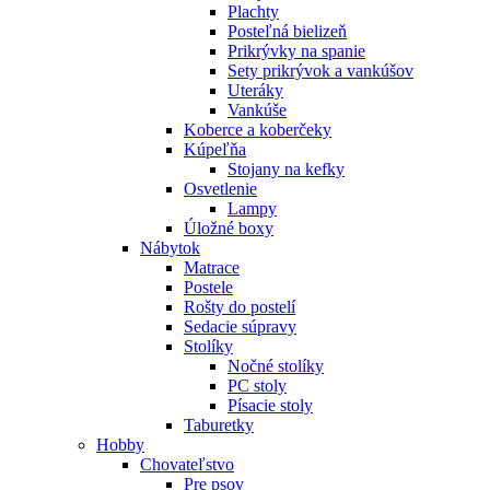
Plachty
Posteľná bielizeň
Prikrývky na spanie
Sety prikrývok a vankúšov
Uteráky
Vankúše
Koberce a koberčeky
Kúpeľňa
Stojany na kefky
Osvetlenie
Lampy
Úložné boxy
Nábytok
Matrace
Postele
Rošty do postelí
Sedacie súpravy
Stolíky
Nočné stolíky
PC stoly
Písacie stoly
Taburetky
Hobby
Chovateľstvo
Pre psov