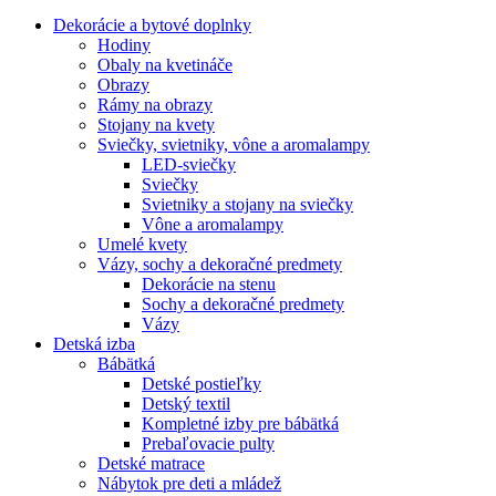
Dekorácie a bytové doplnky
Hodiny
Obaly na kvetináče
Obrazy
Rámy na obrazy
Stojany na kvety
Sviečky, svietniky, vône a aromalampy
LED-sviečky
Sviečky
Svietniky a stojany na sviečky
Vône a aromalampy
Umelé kvety
Vázy, sochy a dekoračné predmety
Dekorácie na stenu
Sochy a dekoračné predmety
Vázy
Detská izba
Bábätká
Detské postieľky
Detský textil
Kompletné izby pre bábätká
Prebaľovacie pulty
Detské matrace
Nábytok pre deti a mládež