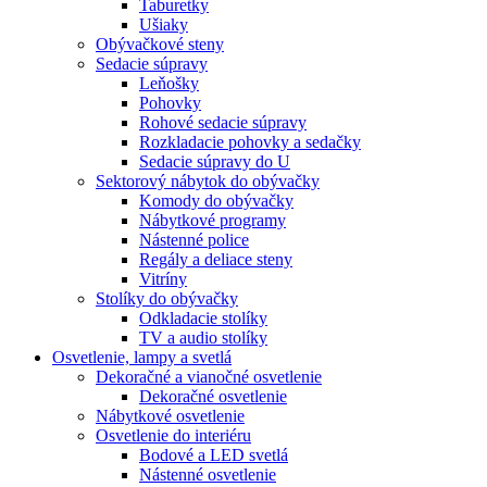
Taburetky
Ušiaky
Obývačkové steny
Sedacie súpravy
Leňošky
Pohovky
Rohové sedacie súpravy
Rozkladacie pohovky a sedačky
Sedacie súpravy do U
Sektorový nábytok do obývačky
Komody do obývačky
Nábytkové programy
Nástenné police
Regály a deliace steny
Vitríny
Stolíky do obývačky
Odkladacie stolíky
TV a audio stolíky
Osvetlenie, lampy a svetlá
Dekoračné a vianočné osvetlenie
Dekoračné osvetlenie
Nábytkové osvetlenie
Osvetlenie do interiéru
Bodové a LED svetlá
Nástenné osvetlenie