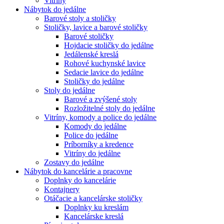
Vitríny
Nábytok do jedálne
Barové stoly a stoličky
Stoličky, lavice a barové stoličky
Barové stoličky
Hojdacie stoličky do jedálne
Jedálenské kreslá
Rohové kuchynské lavice
Sedacie lavice do jedálne
Stoličky do jedálne
Stoly do jedálne
Barové a zvýšené stoly
Rozložitelné stoly do jedálne
Vitríny, komody a police do jedálne
Komody do jedálne
Police do jedálne
Príborníky a kredence
Vitríny do jedálne
Zostavy do jedálne
Nábytok do kancelárie a pracovne
Doplnky do kancelárie
Kontajnery
Otáčacie a kancelárske stoličky
Doplnky ku kreslám
Kancelárske kreslá