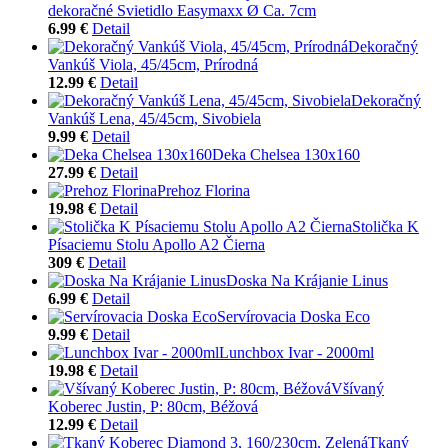
dekoračné Svietidlo Easymaxx Ø Ca. 7cm
6.99 €
Detail
Dekoračný
Vankúš Viola, 45/45cm, Prírodná
12.99 €
Detail
Dekoračný
Vankúš Lena, 45/45cm, Sivobiela
9.99 €
Detail
Deka Chelsea 130x160
27.99 €
Detail
Prehoz Florina
19.98 €
Detail
Stolička K
Písaciemu Stolu Apollo A2 Čierna
309 €
Detail
Doska Na Krájanie Linus
6.99 €
Detail
Servírovacia Doska Eco
9.99 €
Detail
Lunchbox Ivar - 2000ml
19.98 €
Detail
Všívaný
Koberec Justin, P: 80cm, Béžová
12.99 €
Detail
Tkaný