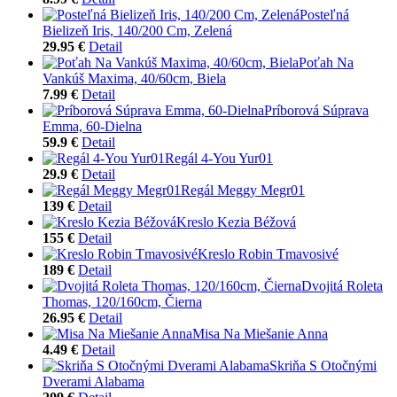
Posteľná
Bielizeň Iris, 140/200 Cm, Zelená
29.95 €
Detail
Poťah Na
Vankúš Maxima, 40/60cm, Biela
7.99 €
Detail
Príborová Súprava
Emma, 60-Dielna
59.9 €
Detail
Regál 4-You Yur01
29.9 €
Detail
Regál Meggy Megr01
139 €
Detail
Kreslo Kezia Béžová
155 €
Detail
Kreslo Robin Tmavosivé
189 €
Detail
Dvojitá Roleta
Thomas, 120/160cm, Čierna
26.95 €
Detail
Misa Na Miešanie Anna
4.49 €
Detail
Skriňa S Otočnými
Dverami Alabama