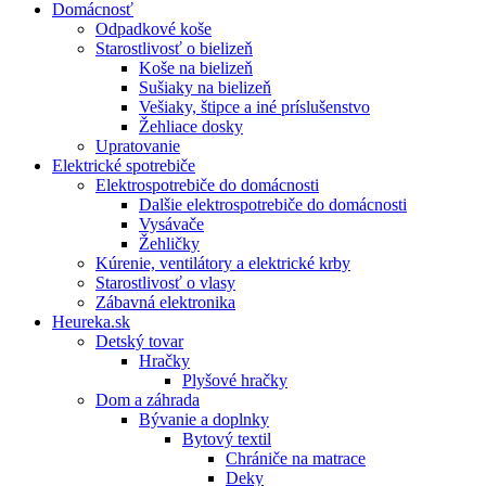
Domácnosť
Odpadkové koše
Starostlivosť o bielizeň
Koše na bielizeň
Sušiaky na bielizeň
Vešiaky, štipce a iné príslušenstvo
Žehliace dosky
Upratovanie
Elektrické spotrebiče
Elektrospotrebiče do domácnosti
Dalšie elektrospotrebiče do domácnosti
Vysávače
Žehličky
Kúrenie, ventilátory a elektrické krby
Starostlivosť o vlasy
Zábavná elektronika
Heureka.sk
Detský tovar
Hračky
Plyšové hračky
Dom a záhrada
Bývanie a doplnky
Bytový textil
Chrániče na matrace
Deky