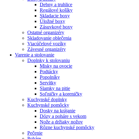
Debny a truhlice
Regálové košíky
Skladacie boxy
Úložné boxy
Zásuvkové boxy
Ostatné organizéry
Skladovanie oblečenia
Viacúčelové vozíky
Závesné organizéry
Varenie a stolovanie
Doplnky k stolovaniu
Misky na ovocie
Podtácky
Popolníky
Servítky
Slamky na pitie
Soľničky a koreničky
Kuchynské doplnky
Kuchynské pomôcky
Dosky na krájanie
Dózy a poháre s vekom
Nože a držiaky nožov
Rôzne kuchynské pomôcky
Pečenie
Poháre