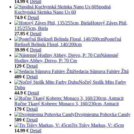
14.99 €
Detail
Spodná
Kuchynská Skrinka Nano Us 60
74.9 €
Detail
Hotový Záves Phil,
135/255cm, Biela
27.95 €
Detail
Posteľná
Bielizeň Belinda Floral, 140/200cm
39.99 €
Detail
Nástenné
Hodiny Abbey, Drevo, P: 70 Cm
129 €
Detail
Sedacia Súprava Falslev Žltá
409 €
Detail
Nočný Stolík Mito Farby
Dubu
44.9 €
Detail
Ručne Tkaný Koberec Monaco 3, 160/230cm, Antracit
179 €
Detail
Dvojmiestna Pohovka Candy
589 €
Detail
Trs Trávy Markus, V: 45cm
14.99 €
Detail