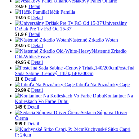
Vešiakový Panel Ontario
79.9 €
Detail
Háčik Pamilla
19.95 €
Detail
Univerzálny
Držiak Pre Tv Fs3 Od 15-37'
51.9 €
Detail
Nástenné Zrkadlo Wotan
29.95 €
Detail
Nástenné Zrkadlo
Old-White-Heavy
49.95 €
Detail
Posteľná
Sada Sabine -Cenový Trhák,140/200cm
11 €
Detail
Tabuľa Na Poznámky Cage
29.99 €
Detail
Kontanjner Na
Kolieskach Vo Farbe Dubu
149 €
Detail
Sedacia Súprava Driver
Čierna
999 €
Detail
Kuchynské Sitko Capri,
P: 24cm