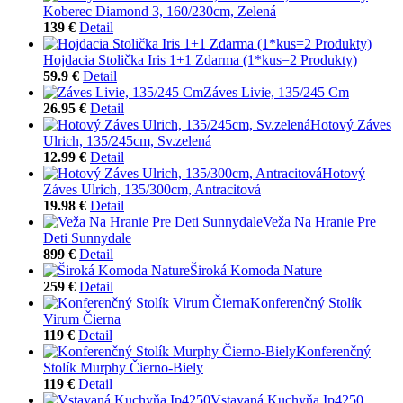
Koberec Diamond 3, 160/230cm, Zelená
139 €
Detail
Hojdacia Stolička Iris 1+1 Zdarma (1*kus=2 Produkty)
59.9 €
Detail
Záves Livie, 135/245 Cm
26.95 €
Detail
Hotový Záves
Ulrich, 135/245cm, Sv.zelená
12.99 €
Detail
Hotový
Záves Ulrich, 135/300cm, Antracitová
19.98 €
Detail
Veža Na Hranie Pre
Deti Sunnydale
899 €
Detail
Široká Komoda Nature
259 €
Detail
Konferenčný Stolík
Virum Čierna
119 €
Detail
Konferenčný
Stolík Murphy Čierno-Biely
119 €
Detail
Vstavaná Kuchyňa Ip4250