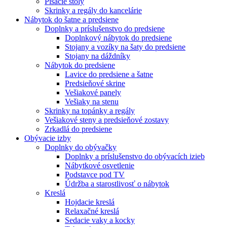
Písacie stoly
Skrinky a regály do kancelárie
Nábytok do šatne a predsiene
Doplnky a príslušenstvo do predsiene
Doplnkový nábytok do predsiene
Stojany a vozíky na šaty do predsiene
Stojany na dáždníky
Nábytok do predsiene
Lavice do predsiene a šatne
Predsieňové skrine
Vešiakové panely
Vešiaky na stenu
Skrinky na topánky a regály
Vešiakové steny a predsieňové zostavy
Zrkadlá do predsiene
Obývacie izby
Doplnky do obývačky
Doplnky a príslušenstvo do obývacích izieb
Nábytkové osvetlenie
Podstavce pod TV
Údržba a starostlivosť o nábytok
Kreslá
Hojdacie kreslá
Relaxačné kreslá
Sedacie vaky a kocky