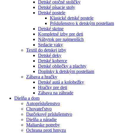
Detské otočné stoličky
Detské písacie stoly
Detské postele
Klasické detské postele
Príslušenstvo k detským posteliam
Detské skrine
Kompletné izby pre deti
Nábytok pre najmenších
Sedacie vaky
Textil do detskej izby
Detské deky
Detské koberce
Detské obliečky a plachty
Doplnky k detským posteliam
Zábava a hračky
Detské autá a kolobežky
Hračky pre deti
Zábava na záhrade
Dielňa a dom
Autopríslušenstvo
Chovateľstvo
Darčekové príslušenstvo
Dielňa a náradie
Maliarske potreby
Ochrana proti hmyzu