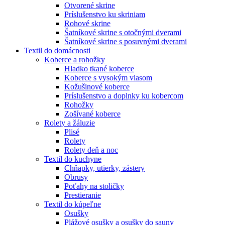
Otvorené skrine
Príslušenstvo ku skriniam
Rohové skrine
Šatníkové skrine s otočnými dverami
Šatníkové skrine s posuvnými dverami
Textil do domácnosti
Koberce a rohožky
Hladko tkané koberce
Koberce s vysokým vlasom
Kožušinové koberce
Príslušenstvo a doplnky ku kobercom
Rohožky
Zošívané koberce
Rolety a žáluzie
Plisé
Rolety
Rolety deň a noc
Textil do kuchyne
Chňapky, utierky, zástery
Obrusy
Poťahy na stoličky
Prestieranie
Textil do kúpeľne
Osušky
Plážové osušky a osušky do sauny