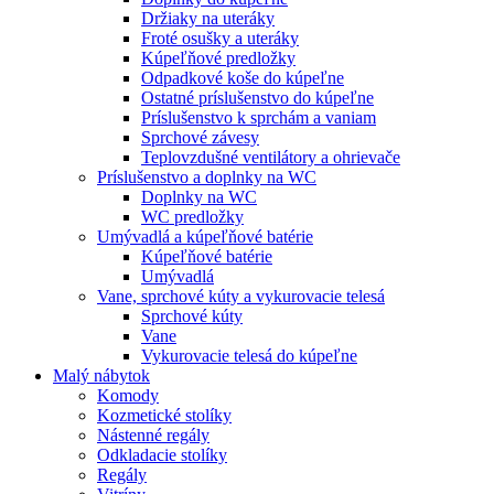
Držiaky na uteráky
Froté osušky a uteráky
Kúpeľňové predložky
Odpadkové koše do kúpeľne
Ostatné príslušenstvo do kúpeľne
Príslušenstvo k sprchám a vaniam
Sprchové závesy
Teplovzdušné ventilátory a ohrievače
Príslušenstvo a doplnky na WC
Doplnky na WC
WC predložky
Umývadlá a kúpeľňové batérie
Kúpeľňové batérie
Umývadlá
Vane, sprchové kúty a vykurovacie telesá
Sprchové kúty
Vane
Vykurovacie telesá do kúpeľne
Malý nábytok
Komody
Kozmetické stolíky
Nástenné regály
Odkladacie stolíky
Regály