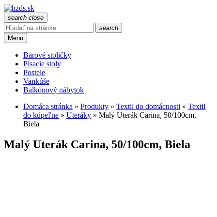
search
close
search
Menu
Barové stoličky
Písacie stoly
Postele
Vankúše
Balkónový nábytok
Domáca stránka
»
Produkty
»
Textil do domácnosti
»
Textil
do kúpeľne
»
Uteráky
»
Malý Uterák Carina, 50/100cm,
Biela
Malý Uterák Carina, 50/100cm, Biela