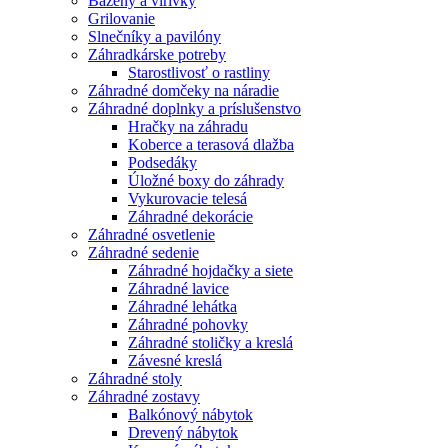
Bazény a vírivky
Grilovanie
Slnečníky a pavilóny
Záhradkárske potreby
Starostlivosť o rastliny
Záhradné domčeky na náradie
Záhradné doplnky a príslušenstvo
Hračky na záhradu
Koberce a terasová dlažba
Podsedáky
Úložné boxy do záhrady
Vykurovacie telesá
Záhradné dekorácie
Záhradné osvetlenie
Záhradné sedenie
Záhradné hojdačky a siete
Záhradné lavice
Záhradné lehátka
Záhradné pohovky
Záhradné stoličky a kreslá
Závesné kreslá
Záhradné stoly
Záhradné zostavy
Balkónový nábytok
Drevený nábytok