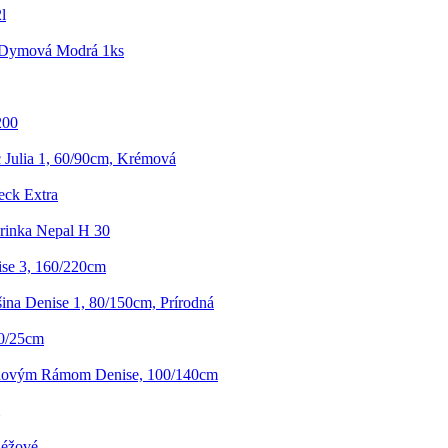
l
 Dymová Modrá 1ks
200
 Julia 1, 60/90cm, Krémová
eck Extra
rinka Nepal H 30
se 3, 160/220cm
na Denise 1, 80/150cm, Prírodná
20/25cm
novým Rámom Denise, 100/140cm
Béžové