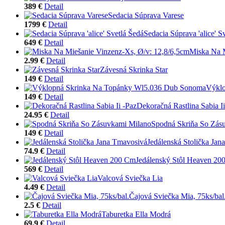
389 €
Detail
Sedacia Súprava Varese
1799 €
Detail
Sedacia Súprava 'alice' S
649 €
Detail
Miska Na M
2.99 €
Detail
Závesná Skrinka Star
149 €
Detail
Výklo
149 €
Detail
Dekoračná Rastlina Sabia Ii
24.95 €
Detail
Spodná Skriňa So Zás
149 €
Detail
Jedálenská Stolička Jan
74.9 €
Detail
Jedálenský Stôl Heaven 20
569 €
Detail
Valcová Sviečka Lia
4.49 €
Detail
Čajová Sviečka Mia, 75ks/bal
2.5 €
Detail
Taburetka Ella Modrá
69.9 €
Detail