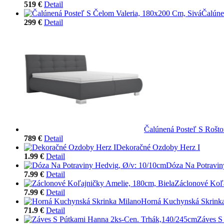
519 €
Detail
Čalúne
299 €
Detail
Čalúnená Posteľ S Rošt
789 €
Detail
Dekoračné Ozdoby Herz I
1.99 €
Detail
Dóza Na Potravin
7.99 €
Detail
Záclonové Koľa
7.99 €
Detail
Horná Kuchynská Skrink
71.9 €
Detail
Záves S