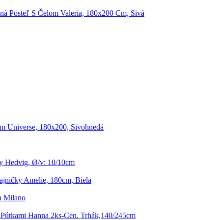
ná Posteľ S Čelom Valeria, 180x200 Cm, Sivá
om Universe, 180x200, Sivohnedá
y Hedvig, Ø/v: 10/10cm
jničky Amelie, 180cm, Biela
a Milano
 Pútkami Hanna 2ks-Cen. Trhák,140/245cm