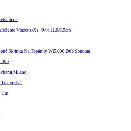
vetlá Šedá
iešanie Vinzenz-Xs, Ø/v: 12,8/6,5cm
pná Skrinka Na Topánky Wl5.036 Dub Sonoma
 -Paz
uvkami Milano
a Tmavosivá
0 Cm
.