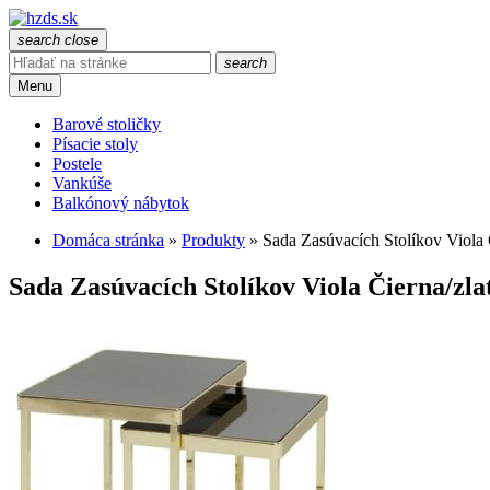
search
close
search
Menu
Barové stoličky
Písacie stoly
Postele
Vankúše
Balkónový nábytok
Domáca stránka
»
Produkty
»
Sada Zasúvacích Stolíkov Viola 
Sada Zasúvacích Stolíkov Viola Čierna/zla