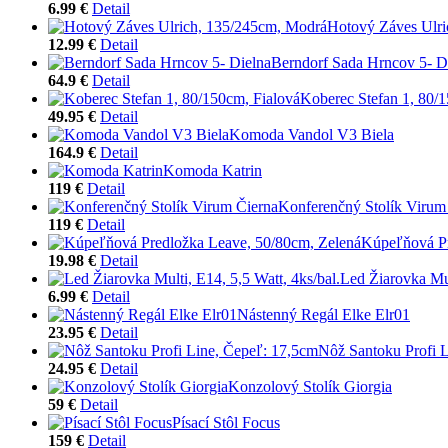
6.99 €
Detail
Hotový Záves Ulri
12.99 €
Detail
Berndorf Sada Hrncov 5- D
64.9 €
Detail
Koberec Stefan 1, 80/
49.95 €
Detail
Komoda Vandol V3 Biela
164.9 €
Detail
Komoda Katrin
119 €
Detail
Konferenčný Stolík Virum
119 €
Detail
Kúpeľňová Pr
19.98 €
Detail
Led Žiarovka Mul
6.99 €
Detail
Nástenný Regál Elke Elr01
23.95 €
Detail
Nôž Santoku Profi 
24.95 €
Detail
Konzolový Stolík Giorgia
59 €
Detail
Písací Stôl Focus
159 €
Detail