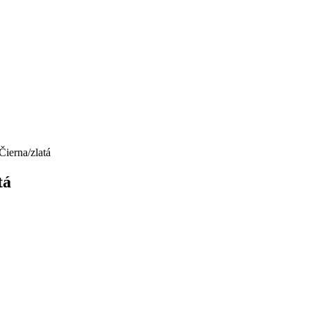
Čierna/zlatá
tá