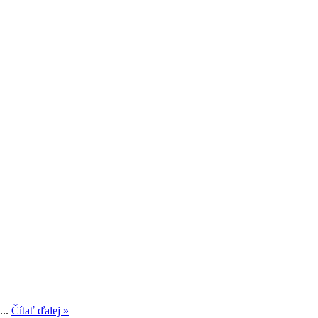
...
Čítať ďalej »