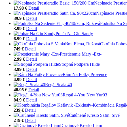
Napínacie Prestie
17.98 €
Detail
Napínacie Presti
39.9 €
Detail
Poduška Na Se
3.99 €
Detail
Pohár Na Gin Sandy
6.99 €
Detail
Okrúhla Pohov
749 €
Detail
Prestieranie Mary -Ext-
2.99 €
Detail
Stropná Podpera Hilde
3.99 €
Detail
Rám Na Fotky Provence
4.99 €
Detail
Regál Scala 40
48.95 €
Detail
Regál 4-You New Yur03
84.9 €
Detail
Kombinácia Regálo
239 €
Detail
Čalúnené Kreslo Safin, Sivé
219 €
Detail
Dizajnové Kreslo Liam