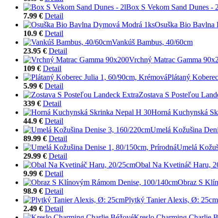
Box S Vekom Sand Dunes - 2
7.99 €
Detail
Osuška Bio Bavlna
10.9 €
Detail
Vankúš Bambus, 40/60cm
23.95 €
Detail
Vrchný Matrac Gamma 90x
109 €
Detail
Plátaný Koberec
5.99 €
Detail
Zostava S Posteľou Land
339 €
Detail
Horná Kuchynská Sk
44.9 €
Detail
Umelá Kožušina Deni
89.99 €
Detail
Umelá Kožuši
29.99 €
Detail
Obal Na Kvetináč Haru, 
9.99 €
Detail
Obraz S Klí
98.9 €
Detail
Plytký Tanier Alexis, Ø: 25cm
2.49 €
Detail
Kreslo Charming Charlie 