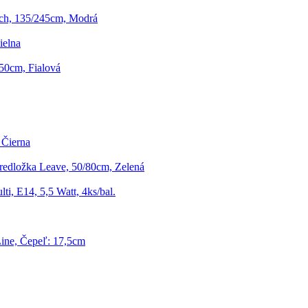
ch, 135/245cm, Modrá
ielna
150cm, Fialová
 Čierna
edložka Leave, 50/80cm, Zelená
ti, E14, 5,5 Watt, 4ks/bal.
Line, Čepeľ: 17,5cm