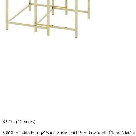
3.9/5 - (15 votes)
Väčšinou skladom. ✔️ Sada Zasúvacích Stolíkov Viola Čierna/zlatá sa 