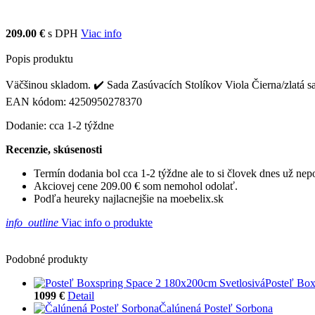
209.00 €
s DPH
Viac info
Popis produktu
Väčšinou skladom. ✔️ Sada Zasúvacích Stolíkov Viola Čierna/zlatá sa 
EAN kódom: 4250950278370
Dodanie: cca 1-2 týždne
Recenzie, skúsenosti
Termín dodania bol cca 1-2 týždne ale to si človek dnes už ne
Akciovej cene 209.00 € som nemohol odolať.
Podľa heureky najlacnejšie na moebelix.sk
info_outline
Viac info o produkte
Podobné produkty
Posteľ Box
1099 €
Detail
Čalúnená Posteľ Sorbona