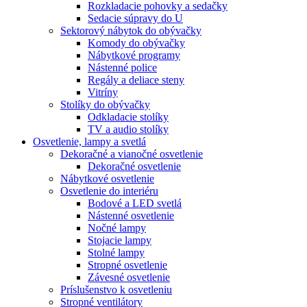
Rozkladacie pohovky a sedačky
Sedacie súpravy do U
Sektorový nábytok do obývačky
Komody do obývačky
Nábytkové programy
Nástenné police
Regály a deliace steny
Vitríny
Stolíky do obývačky
Odkladacie stolíky
TV a audio stolíky
Osvetlenie, lampy a svetlá
Dekoračné a vianočné osvetlenie
Dekoračné osvetlenie
Nábytkové osvetlenie
Osvetlenie do interiéru
Bodové a LED svetlá
Nástenné osvetlenie
Nočné lampy
Stojacie lampy
Stolné lampy
Stropné osvetlenie
Závesné osvetlenie
Príslušenstvo k osvetleniu
Stropné ventilátory