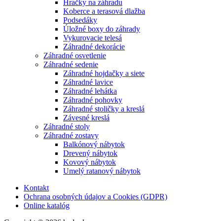
Hračky na záhradu
Koberce a terasová dlažba
Podsedáky
Úložné boxy do záhrady
Vykurovacie telesá
Záhradné dekorácie
Záhradné osvetlenie
Záhradné sedenie
Záhradné hojdačky a siete
Záhradné lavice
Záhradné lehátka
Záhradné pohovky
Záhradné stoličky a kreslá
Závesné kreslá
Záhradné stoly
Záhradné zostavy
Balkónový nábytok
Drevený nábytok
Kovový nábytok
Umelý ratanový nábytok
Kontakt
Ochrana osobných údajov a Cookies (GDPR)
Online katalóg