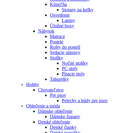
Kúpeľňa
Stojany na kefky
Osvetlenie
Lampy
Úložné boxy
Nábytok
Matrace
Postele
Rošty do postelí
Sedacie súpravy
Stolíky
Nočné stolíky
PC stoly
Písacie stoly
Taburetky
Hobby
Chovateľstvo
Pre psov
Pelechy a búdy pre psov
Oblečenie a móda
Dámske oblečenie
Dámske župany
Detské oblečenie
Detské čiapky
Detské ponožky