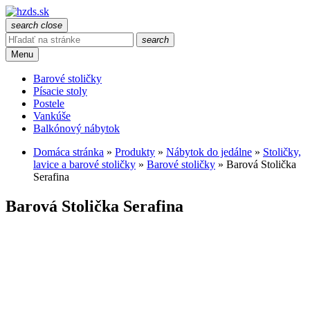
search
close
search
Menu
Barové stoličky
Písacie stoly
Postele
Vankúše
Balkónový nábytok
Domáca stránka
»
Produkty
»
Nábytok do jedálne
»
Stoličky,
lavice a barové stoličky
»
Barové stoličky
»
Barová Stolička
Serafina
Barová Stolička Serafina