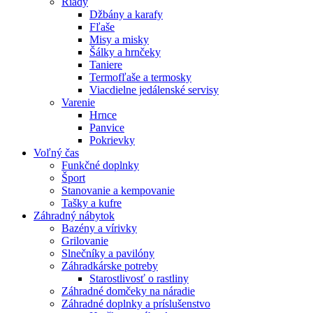
Riady
Džbány a karafy
Fľaše
Misy a misky
Šálky a hrnčeky
Taniere
Termofľaše a termosky
Viacdielne jedálenské servisy
Varenie
Hrnce
Panvice
Pokrievky
Voľný čas
Funkčné doplnky
Šport
Stanovanie a kempovanie
Tašky a kufre
Záhradný nábytok
Bazény a vírivky
Grilovanie
Slnečníky a pavilóny
Záhradkárske potreby
Starostlivosť o rastliny
Záhradné domčeky na náradie
Záhradné doplnky a príslušenstvo