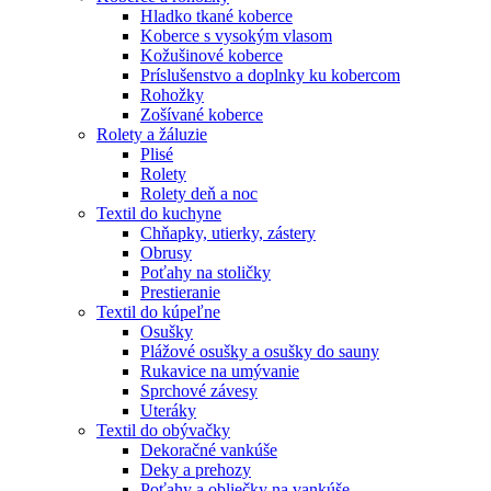
Hladko tkané koberce
Koberce s vysokým vlasom
Kožušinové koberce
Príslušenstvo a doplnky ku kobercom
Rohožky
Zošívané koberce
Rolety a žáluzie
Plisé
Rolety
Rolety deň a noc
Textil do kuchyne
Chňapky, utierky, zástery
Obrusy
Poťahy na stoličky
Prestieranie
Textil do kúpeľne
Osušky
Plážové osušky a osušky do sauny
Rukavice na umývanie
Sprchové závesy
Uteráky
Textil do obývačky
Dekoračné vankúše
Deky a prehozy
Poťahy a obliečky na vankúše