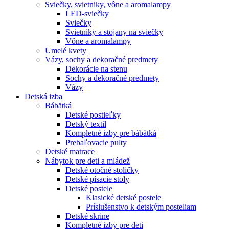
Sviečky, svietniky, vône a aromalampy
LED-sviečky
Sviečky
Svietniky a stojany na sviečky
Vône a aromalampy
Umelé kvety
Vázy, sochy a dekoračné predmety
Dekorácie na stenu
Sochy a dekoračné predmety
Vázy
Detská izba
Bábätká
Detské postieľky
Detský textil
Kompletné izby pre bábätká
Prebaľovacie pulty
Detské matrace
Nábytok pre deti a mládež
Detské otočné stoličky
Detské písacie stoly
Detské postele
Klasické detské postele
Príslušenstvo k detským posteliam
Detské skrine
Kompletné izby pre deti