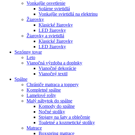
Vonkajšie osvetlenie
Solárne svietidlá
Vonkajšie svietidlá na elektrinu
Žiarovky
Klasické žiarovky
LED žiarovky
Žiarovky a svietidlá
Klasické žiarovky
LED žiarovky
Sezónny tovar
Leto
Vianočná výzdoba a doplnky
Vianočné dekorácie
Vianočný textil
Spálne
Chrániče matraca a toppery
Kompletné spálne
Lamelové rošty
Malý nábytok do spálne
Komody do spálne
Nočné stolíky
Stojany na šaty a oblečenie
Toaletné a kozmetické stolíky
Matrace
Boxspring matrace