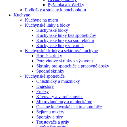
Pyžamká a košieľky
Podložky a stojany k notebookom
Kuchyne
Kuchyne na mieru
Kuchynské linky a bloky
Kuchynské bloky
Kuchynské linky bez spotrebičov
Kuchynské linky so spotrebičmi
Kuchynské linky v tvare L
Kuchynské skrinky a sektorové kuchyne
Horné skrinky
Potravinové skrinky s výsuvom
Skrinky pre spotrebiče a pracovné dosky
Spodné skrinky
Kuchynské spotrebiče
Chladničky a mrazničky
Digestory
Fritézy
Kávovary a varné kanvice
Mikrovlnné rúry a minipekárne
Ostatné kuchynské elektrospotrebiče
Šejkre a mixéry
Sporáky a rúry
Toustovače a grily