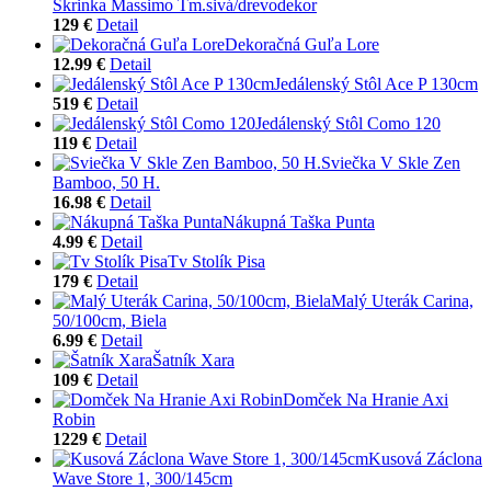
Skrinka Massimo Tm.sivá/drevodekor
129 €
Detail
Dekoračná Guľa Lore
12.99 €
Detail
Jedálenský Stôl Ace P 130cm
519 €
Detail
Jedálenský Stôl Como 120
119 €
Detail
Sviečka V Skle Zen
Bamboo, 50 H.
16.98 €
Detail
Nákupná Taška Punta
4.99 €
Detail
Tv Stolík Pisa
179 €
Detail
Malý Uterák Carina,
50/100cm, Biela
6.99 €
Detail
Šatník Xara
109 €
Detail
Domček Na Hranie Axi
Robin
1229 €
Detail
Kusová Záclona
Wave Store 1, 300/145cm