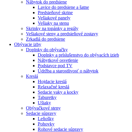
Nábytok do predsiene
Lavice do predsiene a šatne
Predsieňové skrine
Vešiakové panely
Vešiaky na stenu
Skrinky na topánky a regály
Vešiakové steny a predsieňové zostavy
Zrkadlá do predsiene
Obývacie izby
Doplnky do obývačky
Doplnky a príslušenstvo do obývacích izieb
Nábytkové osvetlenie
Podstavce pod TV
Údržba a starostlivosť o nábytok
Kreslá
Hojdacie kreslá
Relaxačné kreslá
Sedacie vaky a kocky
Taburetky
Ušiaky
Obývačkové steny
Sedacie súpravy
Leňošky
Pohovky
Rohové sedacie súpravy