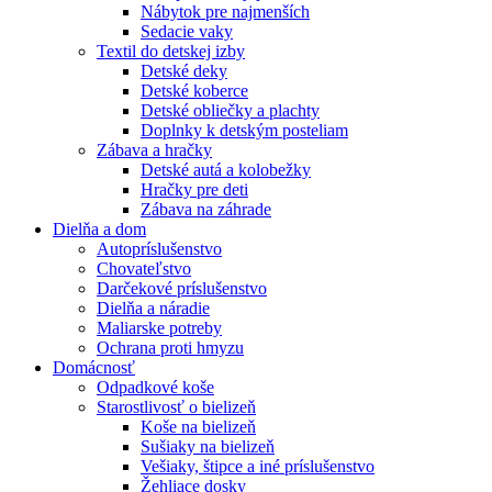
Nábytok pre najmenších
Sedacie vaky
Textil do detskej izby
Detské deky
Detské koberce
Detské obliečky a plachty
Doplnky k detským posteliam
Zábava a hračky
Detské autá a kolobežky
Hračky pre deti
Zábava na záhrade
Dielňa a dom
Autopríslušenstvo
Chovateľstvo
Darčekové príslušenstvo
Dielňa a náradie
Maliarske potreby
Ochrana proti hmyzu
Domácnosť
Odpadkové koše
Starostlivosť o bielizeň
Koše na bielizeň
Sušiaky na bielizeň
Vešiaky, štipce a iné príslušenstvo
Žehliace dosky