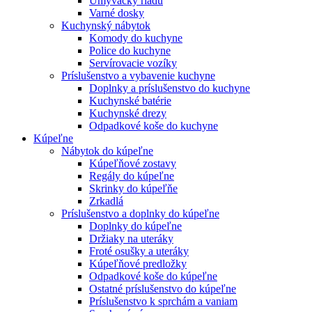
Umývačky riadu
Varné dosky
Kuchynský nábytok
Komody do kuchyne
Police do kuchyne
Servírovacie vozíky
Príslušenstvo a vybavenie kuchyne
Doplnky a príslušenstvo do kuchyne
Kuchynské batérie
Kuchynské drezy
Odpadkové koše do kuchyne
Kúpeľne
Nábytok do kúpeľne
Kúpeľňové zostavy
Regály do kúpeľne
Skrinky do kúpeľňe
Zrkadlá
Príslušenstvo a doplnky do kúpeľne
Doplnky do kúpeľne
Držiaky na uteráky
Froté osušky a uteráky
Kúpeľňové predložky
Odpadkové koše do kúpeľne
Ostatné príslušenstvo do kúpeľne
Príslušenstvo k sprchám a vaniam