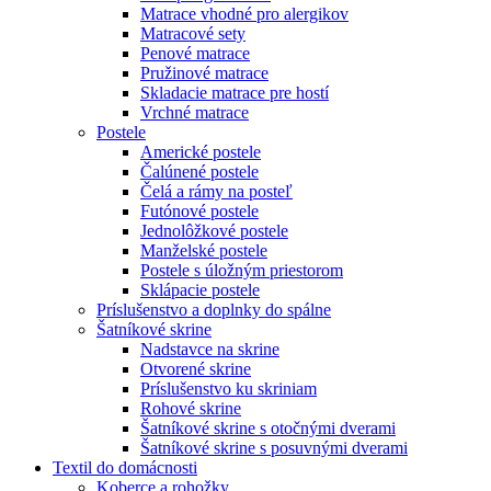
Matrace vhodné pro alergikov
Matracové sety
Penové matrace
Pružinové matrace
Skladacie matrace pre hostí
Vrchné matrace
Postele
Americké postele
Čalúnené postele
Čelá a rámy na posteľ
Futónové postele
Jednolôžkové postele
Manželské postele
Postele s úložným priestorom
Sklápacie postele
Príslušenstvo a doplnky do spálne
Šatníkové skrine
Nadstavce na skrine
Otvorené skrine
Príslušenstvo ku skriniam
Rohové skrine
Šatníkové skrine s otočnými dverami
Šatníkové skrine s posuvnými dverami
Textil do domácnosti
Koberce a rohožky