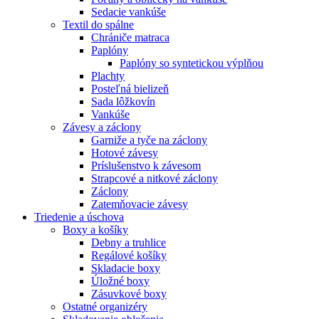
Sedacie vankúše
Textil do spálne
Chrániče matraca
Paplóny
Paplóny so syntetickou výplňou
Plachty
Posteľná bielizeň
Sada lôžkovín
Vankúše
Závesy a záclony
Garniže a tyče na záclony
Hotové závesy
Príslušenstvo k závesom
Strapcové a nitkové záclony
Záclony
Zatemňovacie závesy
Triedenie a úschova
Boxy a košíky
Debny a truhlice
Regálové košíky
Skladacie boxy
Úložné boxy
Zásuvkové boxy
Ostatné organizéry