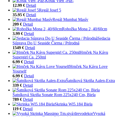
Košík Vien -Paz-
12.99 €
Detail
Regál Josef 5
35.95 €
Detail
Regál Mumbai Masív
209 €
Detail
Rohožka Mona 2, 40/60cm
3.99 €
Detail
Sedacia
Súprava Do U Seaside Čierna / Prírodná
1549 €
Detail
Hrnček Na Kávu
Supergirl Ca. 250ml
6.99 €
Detail
Hrnček Na Kávu Love
Yourself
6.99 €
Detail
Šatníková Skriňa Aalen-Extra
339 €
Detail
Šatníková Skriňa Sonate Rom 225x240 Cm, Biela
789 €
Detail
Skrinka Wl5.184 Biela
119 €
Detail
Vysoká