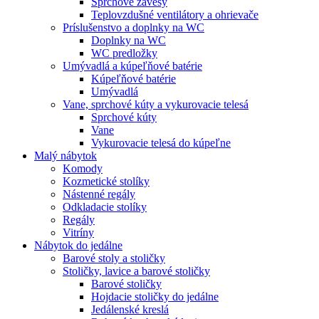
Sprchové závesy
Teplovzdušné ventilátory a ohrievače
Príslušenstvo a doplnky na WC
Doplnky na WC
WC predložky
Umývadlá a kúpeľňové batérie
Kúpeľňové batérie
Umývadlá
Vane, sprchové kúty a vykurovacie telesá
Sprchové kúty
Vane
Vykurovacie telesá do kúpeľne
Malý nábytok
Komody
Kozmetické stolíky
Nástenné regály
Odkladacie stolíky
Regály
Vitríny
Nábytok do jedálne
Barové stoly a stoličky
Stoličky, lavice a barové stoličky
Barové stoličky
Hojdacie stoličky do jedálne
Jedálenské kreslá