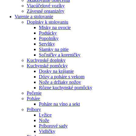
Skladovanie oblečenia
Viacúčelové vozíky
Závesné organizéry
Varenie a stolovanie
Doplnky k stolovaniu
Misky na ovocie
Podtácky
Popolníky
Servítky
Slamky na pitie
Soľničky a koreničky
Kuchynské doplnky
Kuchynské pomôcky
Dosky na krájanie
Dózy a poháre s vekom
Nože a držiaky nožov
Rôzne kuchynské pomôcky
Pečenie
Poháre
Poháre na víno a sekt
Príbory
Lyžice
Nože
Príborové sady
Vidličky