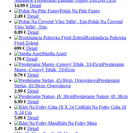
Napínacie Prestieradlo Elasthan Topper,100/200/15cm
14.99 €
Detail
Pohár Na Pitie Funny
2.49 €
Detail
Pohár Na Červené
Víno 'billie' -Top-
0.89 €
Detail
Rozkladacia Pohovka
Fjord Zelená
699 €
Detail
Skriňa Aurel
179 €
Detail
Prestieranie
Maren -Cenový Trhák, 33/45cm
0.79 €
Detail
Prestieranie
Stefan, 45/30cm, Orgovánová
2.99 €
Detail
Prestieranie Nature, Ø: 38cm
6.99 €
Detail
Rám Na Fotky Gitta 18
X 24 Cm
5.99 €
Detail
Rám Na Fotky Mara
3.49 €
Detail