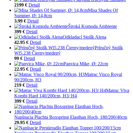
2199 €
Detail
Misa Shades Of
Summer, Ø: 14,8cm
3.99 €
Detail
Široká Komoda Ambiente
399 €
Detail
Odkladací Stolík Alena
42.95 €
Detail
Príručný Stolík
Wl5.238 Čierny/medený
99 €
Detail
Panvica Mike, Ø: 22cm
22.95 €
Detail
Matrac Visco Royal
90/200cm, H3
219 €
Detail
Matrac Viva
Kombi Hard 140/200cm, H3/ H4
399 €
Detail
Napínacia Plachta Boxspring Elasthan Hoch, 180/200/40cm
29.95 €
Detail