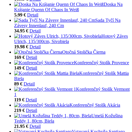
Doska Na
Krájanie Quenn Of Chaos In Weiß
5.99 €
Detail
Sada Tyčí Na
Závesy Innenlauf, 240 Cm
34.95 €
Detail
Hotový Záves
Ulrich, 135/300cm, Sivobiela
19.98 €
Detail
Otočná Stolička Čierna
169 €
Detail
Konferenčný Stolík Provence
149 €
Detail
Konferenčný Stolík Mattia
Biela
89 €
Detail
Konferenčný Stolík Vermont
1
119 €
Detail
Konferenčný Stolík Akácia
219 €
Detail
Umelá Kožušina
Teddy 1, 80cm, Biela
21.95 €
Detail
Vstavaná Kuchyňa Santiago