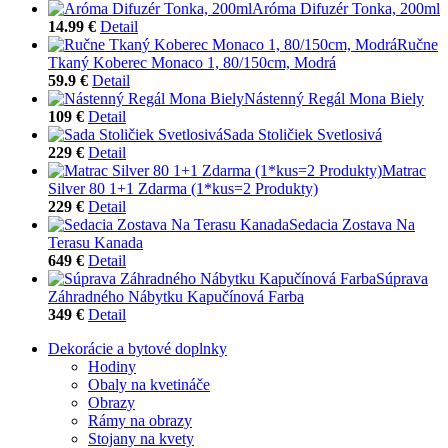
Aróma Difuzér Tonka, 200ml
14.99 €
Detail
Ručne
Tkaný Koberec Monaco 1, 80/150cm, Modrá
59.9 €
Detail
Nástenný Regál Mona Biely
109 €
Detail
Sada Stoličiek Svetlosivá
229 €
Detail
Matrac
Silver 80 1+1 Zdarma (1*kus=2 Produkty)
229 €
Detail
Sedacia Zostava Na
Terasu Kanada
649 €
Detail
Súprava
Záhradného Nábytku Kapučínová Farba
349 €
Detail
Dekorácie a bytové doplnky
Hodiny
Obaly na kvetináče
Obrazy
Rámy na obrazy
Stojany na kvety