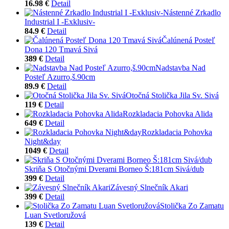
16.98 €
Detail
Nástenné Zrkadlo
Industrial I -Exklusiv-
84.9 €
Detail
Čalúnená Posteľ
Dona 120 Tmavá Sivá
389 €
Detail
Nadstavba Nad
Posteľ Azurro,š.90cm
89.9 €
Detail
Otočná Stolička Jila Sv. Sivá
119 €
Detail
Rozkladacia Pohovka Alida
649 €
Detail
Rozkladacia Pohovka
Night&day
1049 €
Detail
Skriňa S Otočnými Dverami Borneo Š:181cm Sivá/dub
399 €
Detail
Závesný Slnečník Akari
399 €
Detail
Stolička Zo Zamatu
Luan Svetloružová
139 €
Detail