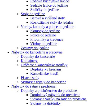
Rohové kuchynské lavice
Sedacie lavice do jedálne
Stoličky do jedálne
Stoly do jedálne
Barové a zvýšené stoly
Rozložitelné stoly do jedálne
Vitríny, komody a police do jedálne
Komody do jedálne
Police do jedálne
Príborníky a kredence
Vitríny do jedálne
Zostavy do jedálne
Nábytok do kancelárie a pracovne
Doplnky do kancelárie
Kontajnery
Otáčacie a kancelárske stoličky
Doplnky ku kreslám
Kancelárske kreslá
Písacie stoly
Skrinky a regály do kancelárie
Nábytok do šatne a predsiene
Doplnky a príslušenstvo do predsiene
Doplnkový nábytok do predsiene
Stojany a vozíky na šaty do predsiene
Stojany na dáždníky