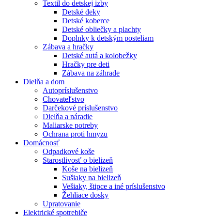
Textil do detskej izby
Detské deky
Detské koberce
Detské obliečky a plachty
Doplnky k detským posteliam
Zábava a hračky
Detské autá a kolobežky
Hračky pre deti
Zábava na záhrade
Dielňa a dom
Autopríslušenstvo
Chovateľstvo
Darčekové príslušenstvo
Dielňa a náradie
Maliarske potreby
Ochrana proti hmyzu
Domácnosť
Odpadkové koše
Starostlivosť o bielizeň
Koše na bielizeň
Sušiaky na bielizeň
Vešiaky, štipce a iné príslušenstvo
Žehliace dosky
Upratovanie
Elektrické spotrebiče