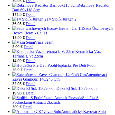
29.95 €
Detail
Rebrinový Radiátor
Bari 60x118,8cm
174.9 €
Detail
Tv Stolík Jürgen 2
36.95 €
Detail
Sada Úschovných
Boxov Beate - Ca. 11l
12.99 €
Detail
Váza Seam
5.99 €
Detail
Keramická Váza
Terrana I, V: 22cm
14.99 €
Detail
Hojdačka Pre Deti Pooh
26.9 €
Detail
Zatemňovací
Záves Glamour, 140/245 Cm
32.95 €
Detail
Deka El Sol, 150/200cm
19.98 €
Detail
Stolička S
Podrúčkami Antracit 2ks/sada
309 €
Detail
Automatický Kávovar Solo