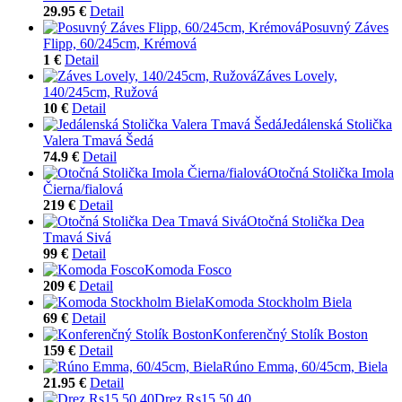
29.95 €
Detail
Posuvný Záves
Flipp, 60/245cm, Krémová
1 €
Detail
Záves Lovely,
140/245cm, Ružová
10 €
Detail
Jedálenská Stolička
Valera Tmavá Šedá
74.9 €
Detail
Otočná Stolička Imola
Čierna/fialová
219 €
Detail
Otočná Stolička Dea
Tmavá Sivá
99 €
Detail
Komoda Fosco
209 €
Detail
Komoda Stockholm Biela
69 €
Detail
Konferenčný Stolík Boston
159 €
Detail
Rúno Emma, 60/45cm, Biela
21.95 €
Detail
Drez Rs15 50.40