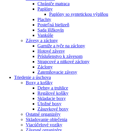
Chrániče matraca
Paplóny
Paplóny so syntetickou výplňou
Plachty
Posteľná bielizeň
Sada lôžkovín
Vankúše
Závesy a záclony
Garniže a tyče na záclony
Hotové závesy
Príslušenstvo k závesom
Strapcové a nitkové záclony
Záclony
Zatemňovacie závesy
Triedenie a úschova
Boxy a košíky
Debny a truhlice
Regálové košíky
Skladacie boxy
Úložné boxy
Zásuvkové boxy
Ostatné organizéry
Skladovanie oblečenia
Viacúčelové vozíky
Závesné organizéry