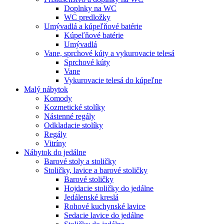
Doplnky na WC
WC predložky
Umývadlá a kúpeľňové batérie
Kúpeľňové batérie
Umývadlá
Vane, sprchové kúty a vykurovacie telesá
Sprchové kúty
Vane
Vykurovacie telesá do kúpeľne
Malý nábytok
Komody
Kozmetické stolíky
Nástenné regály
Odkladacie stolíky
Regály
Vitríny
Nábytok do jedálne
Barové stoly a stoličky
Stoličky, lavice a barové stoličky
Barové stoličky
Hojdacie stoličky do jedálne
Jedálenské kreslá
Rohové kuchynské lavice
Sedacie lavice do jedálne