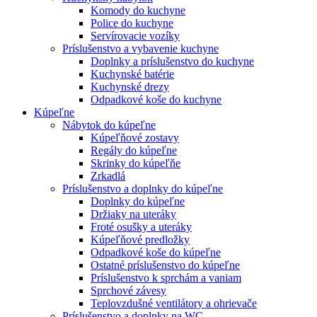
Komody do kuchyne
Police do kuchyne
Servírovacie vozíky
Príslušenstvo a vybavenie kuchyne
Doplnky a príslušenstvo do kuchyne
Kuchynské batérie
Kuchynské drezy
Odpadkové koše do kuchyne
Kúpeľne
Nábytok do kúpeľne
Kúpeľňové zostavy
Regály do kúpeľne
Skrinky do kúpeľňe
Zrkadlá
Príslušenstvo a doplnky do kúpeľne
Doplnky do kúpeľne
Držiaky na uteráky
Froté osušky a uteráky
Kúpeľňové predložky
Odpadkové koše do kúpeľne
Ostatné príslušenstvo do kúpeľne
Príslušenstvo k sprchám a vaniam
Sprchové závesy
Teplovzdušné ventilátory a ohrievače
Príslušenstvo a doplnky na WC