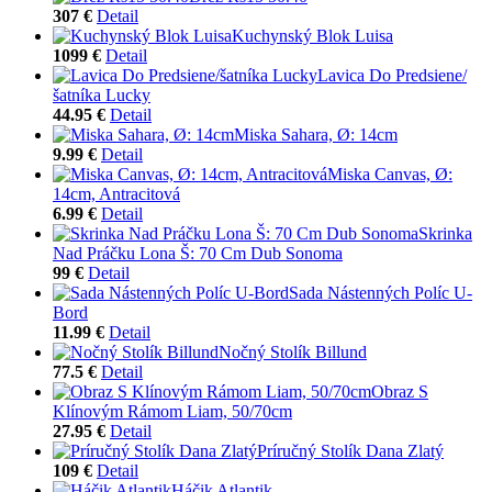
307 €
Detail
Kuchynský Blok Luisa
1099 €
Detail
Lavica Do Predsiene/
šatníka Lucky
44.95 €
Detail
Miska Sahara, Ø: 14cm
9.99 €
Detail
Miska Canvas, Ø:
14cm, Antracitová
6.99 €
Detail
Skrinka
Nad Práčku Lona Š: 70 Cm Dub Sonoma
99 €
Detail
Sada Nástenných Políc U-
Bord
11.99 €
Detail
Nočný Stolík Billund
77.5 €
Detail
Obraz S
Klínovým Rámom Liam, 50/70cm
27.95 €
Detail
Príručný Stolík Dana Zlatý
109 €
Detail
Háčik Atlantik