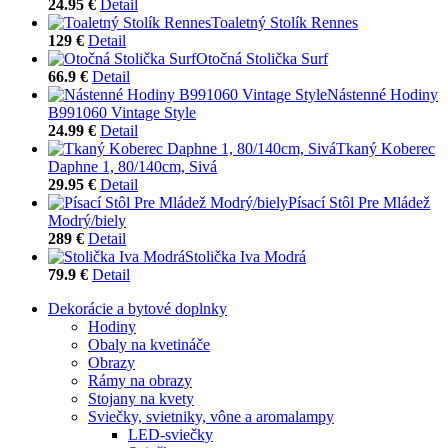
24.95 €
Detail
Toaletný Stolík Rennes
129 €
Detail
Otočná Stolička Surf
66.9 €
Detail
Nástenné Hodiny
B991060 Vintage Style
24.99 €
Detail
Tkaný Koberec
Daphne 1, 80/140cm, Sivá
29.95 €
Detail
Písací Stôl Pre Mládež
Modrý/biely
289 €
Detail
Stolička Iva Modrá
79.9 €
Detail
Dekorácie a bytové doplnky
Hodiny
Obaly na kvetináče
Obrazy
Rámy na obrazy
Stojany na kvety
Sviečky, svietniky, vône a aromalampy
LED-sviečky