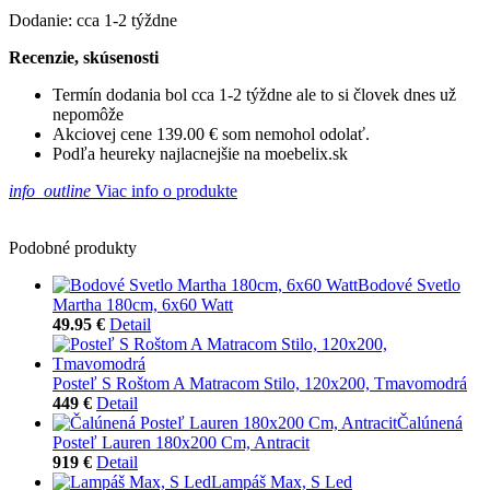
Dodanie: cca 1-2 týždne
Recenzie, skúsenosti
Termín dodania bol cca 1-2 týždne ale to si človek dnes už
nepomôže
Akciovej cene 139.00 € som nemohol odolať.
Podľa heureky najlacnejšie na moebelix.sk
info_outline
Viac info o produkte
Podobné produkty
Bodové Svetlo
Martha 180cm, 6x60 Watt
49.95 €
Detail
Posteľ S Roštom A Matracom Stilo, 120x200, Tmavomodrá
449 €
Detail
Čalúnená
Posteľ Lauren 180x200 Cm, Antracit
919 €
Detail
Lampáš Max, S Led