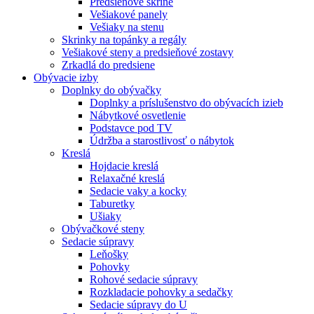
Predsieňové skrine
Vešiakové panely
Vešiaky na stenu
Skrinky na topánky a regály
Vešiakové steny a predsieňové zostavy
Zrkadlá do predsiene
Obývacie izby
Doplnky do obývačky
Doplnky a príslušenstvo do obývacích izieb
Nábytkové osvetlenie
Podstavce pod TV
Údržba a starostlivosť o nábytok
Kreslá
Hojdacie kreslá
Relaxačné kreslá
Sedacie vaky a kocky
Taburetky
Ušiaky
Obývačkové steny
Sedacie súpravy
Leňošky
Pohovky
Rohové sedacie súpravy
Rozkladacie pohovky a sedačky
Sedacie súpravy do U