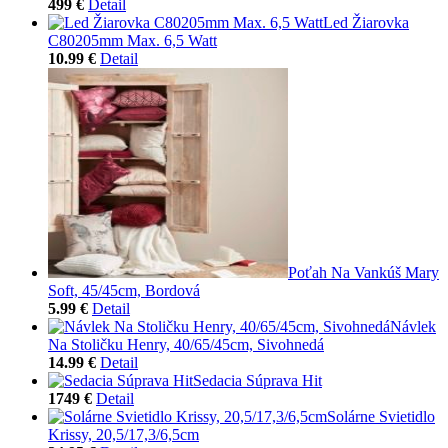
499 €
Detail
Led Žiarovka
C80205mm Max. 6,5 Watt
10.99 €
Detail
Poťah Na Vankúš Mary
Soft, 45/45cm, Bordová
5.99 €
Detail
Návlek
Na Stoličku Henry, 40/65/45cm, Sivohnedá
14.99 €
Detail
Sedacia Súprava Hit
1749 €
Detail
Solárne Svietidlo
Krissy, 20,5/17,3/6,5cm