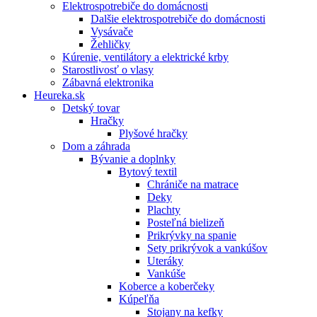
Elektrospotrebiče do domácnosti
Dalšie elektrospotrebiče do domácnosti
Vysávače
Žehličky
Kúrenie, ventilátory a elektrické krby
Starostlivosť o vlasy
Zábavná elektronika
Heureka.sk
Detský tovar
Hračky
Plyšové hračky
Dom a záhrada
Bývanie a doplnky
Bytový textil
Chrániče na matrace
Deky
Plachty
Posteľná bielizeň
Prikrývky na spanie
Sety prikrývok a vankúšov
Uteráky
Vankúše
Koberce a koberčeky
Kúpeľňa
Stojany na kefky