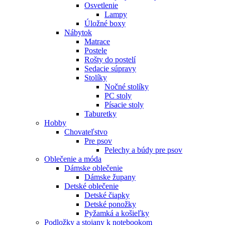
Osvetlenie
Lampy
Úložné boxy
Nábytok
Matrace
Postele
Rošty do postelí
Sedacie súpravy
Stolíky
Nočné stolíky
PC stoly
Písacie stoly
Taburetky
Hobby
Chovateľstvo
Pre psov
Pelechy a búdy pre psov
Oblečenie a móda
Dámske oblečenie
Dámske župany
Detské oblečenie
Detské čiapky
Detské ponožky
Pyžamká a košieľky
Podložky a stojany k notebookom