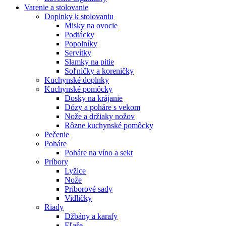
Varenie a stolovanie
Doplnky k stolovaniu
Misky na ovocie
Podtácky
Popolníky
Servítky
Slamky na pitie
Soľničky a koreničky
Kuchynské doplnky
Kuchynské pomôcky
Dosky na krájanie
Dózy a poháre s vekom
Nože a držiaky nožov
Rôzne kuchynské pomôcky
Pečenie
Poháre
Poháre na víno a sekt
Príbory
Lyžice
Nože
Príborové sady
Vidličky
Riady
Džbány a karafy
Fľaše