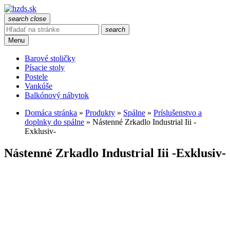
search
close
search
Menu
Barové stoličky
Písacie stoly
Postele
Vankúše
Balkónový nábytok
Domáca stránka
»
Produkty
»
Spálne
»
Príslušenstvo a
doplnky do spálne
»
Nástenné Zrkadlo Industrial Iii -
Exklusiv-
Nástenné Zrkadlo Industrial Iii -Exklusiv-