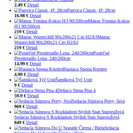
2.49 €
Detail
Panvica Classic, Ø: 28cm
16.98 €
Detail
Matrac Femina Kokos
H3 90/200cm
219 €
Detail
Matrac
Warm/chill 90x200x21 Cm H2/h3
219 €
Detail
Posteľné
Prestieradlo Lena, 240/260cm
14.99 €
Detail
Riasiaca Spona Knoten
4.99 €
Detail
Šatníková Tyč Unit
9 €
Detail
Deliaca Stena Pisa 4
59.9 €
Detail
Sedacia Súprava Perry, Sivá
969 €
Detail
Sedacia Súprava S Rozkladom Stylish Stan Staroružová
849 €
Detail
Sedacia