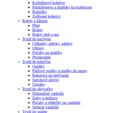
Kožušinové koberce
Príslušenstvo a doplnky ku kobercom
Rohožky
Zošívané koberce
Rolety a žáluzie
Plisé
Rolety
Rolety deň a noc
Textil do kuchyne
Chňapky, utierky, zástery
Obrusy
Poťahy na stoličky
Prestieranie
Textil do kúpeľne
Osušky
Plážové osušky a osušky do sauny
Rukavice na umývanie
Sprchové závesy
Uteráky
Textil do obývačky
Dekoračné vankúše
Deky a prehozy
Poťahy a obliečky na vankúše
Sedacie vankúše
Textil do spálne