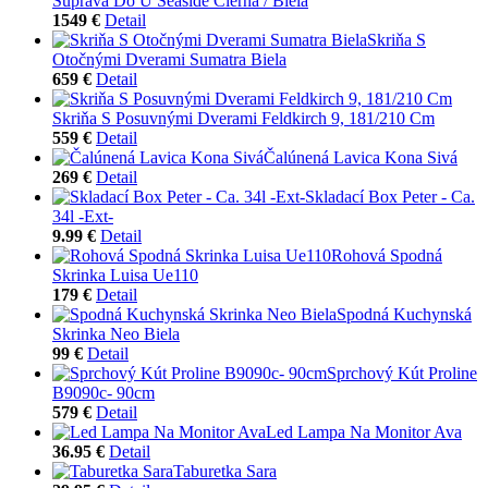
Súprava Do U Seaside Čierna / Biela
1549 €
Detail
Skriňa S
Otočnými Dverami Sumatra Biela
659 €
Detail
Skriňa S Posuvnými Dverami Feldkirch 9, 181/210 Cm
559 €
Detail
Čalúnená Lavica Kona Sivá
269 €
Detail
Skladací Box Peter - Ca.
34l -Ext-
9.99 €
Detail
Rohová Spodná
Skrinka Luisa Ue110
179 €
Detail
Spodná Kuchynská
Skrinka Neo Biela
99 €
Detail
Sprchový Kút Proline
B9090c- 90cm
579 €
Detail
Led Lampa Na Monitor Ava
36.95 €
Detail
Taburetka Sara