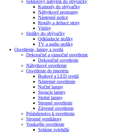
Sektorový nábytok do obývačky
Komody do obývačky
Nábytkové programy
Nástenné police
Regály a deliace steny
Vitríny
Stolíky do obývačky
Odkladacie stolíky
TV a audio stolíky
Osvetlenie, lampy a svetlá
Dekoračné a vianočné osvetlenie
Dekoračné osvetlenie
Nábytkové osvetlenie
Osvetlenie do interiéru
Bodové a LED svetlá
Nástenné osvetlenie
Nočné lampy
Stojacie lampy
Stolné lampy
Stropné osvetlenie
Závesné osvetlenie
Príslušenstvo k osvetleniu
Stropné ventilátory
Vonkajšie osvetlenie
Solárne svietidlá