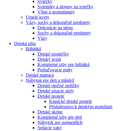
Sviečky
Svietniky a stojany na sviečky
Vône a aromalampy
Umelé kvety
Vázy, sochy a dekoračné predmety
Dekorácie na stenu
Sochy a dekoračné predmety
Vázy
Detská izba
Bábätká
Detské postieľky
Detský textil
Kompletné izby pre bábätká
Prebaľovacie pulty
Detské matrace
Nábytok pre deti a mládež
Detské otočné stoličky
Detské písacie stoly
Detské postele
Klasické detské postele
Príslušenstvo k detským posteliam
Detské skrine
Kompletné izby pre deti
Nábytok pre najmenších
Sedacie vaky