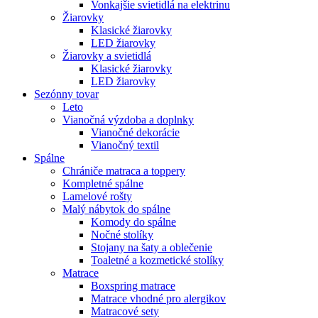
Vonkajšie svietidlá na elektrinu
Žiarovky
Klasické žiarovky
LED žiarovky
Žiarovky a svietidlá
Klasické žiarovky
LED žiarovky
Sezónny tovar
Leto
Vianočná výzdoba a doplnky
Vianočné dekorácie
Vianočný textil
Spálne
Chrániče matraca a toppery
Kompletné spálne
Lamelové rošty
Malý nábytok do spálne
Komody do spálne
Nočné stolíky
Stojany na šaty a oblečenie
Toaletné a kozmetické stolíky
Matrace
Boxspring matrace
Matrace vhodné pro alergikov
Matracové sety