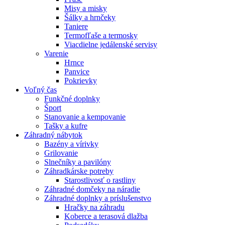
Misy a misky
Šálky a hrnčeky
Taniere
Termofľaše a termosky
Viacdielne jedálenské servisy
Varenie
Hrnce
Panvice
Pokrievky
Voľný čas
Funkčné doplnky
Šport
Stanovanie a kempovanie
Tašky a kufre
Záhradný nábytok
Bazény a vírivky
Grilovanie
Slnečníky a pavilóny
Záhradkárske potreby
Starostlivosť o rastliny
Záhradné domčeky na náradie
Záhradné doplnky a príslušenstvo
Hračky na záhradu
Koberce a terasová dlažba