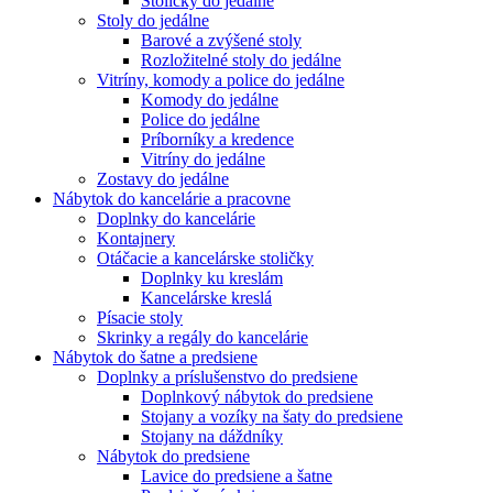
Stoličky do jedálne
Stoly do jedálne
Barové a zvýšené stoly
Rozložitelné stoly do jedálne
Vitríny, komody a police do jedálne
Komody do jedálne
Police do jedálne
Príborníky a kredence
Vitríny do jedálne
Zostavy do jedálne
Nábytok do kancelárie a pracovne
Doplnky do kancelárie
Kontajnery
Otáčacie a kancelárske stoličky
Doplnky ku kreslám
Kancelárske kreslá
Písacie stoly
Skrinky a regály do kancelárie
Nábytok do šatne a predsiene
Doplnky a príslušenstvo do predsiene
Doplnkový nábytok do predsiene
Stojany a vozíky na šaty do predsiene
Stojany na dáždníky
Nábytok do predsiene
Lavice do predsiene a šatne