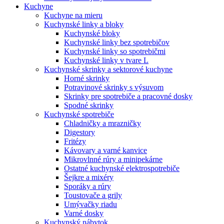
Kuchyne
Kuchyne na mieru
Kuchynské linky a bloky
Kuchynské bloky
Kuchynské linky bez spotrebičov
Kuchynské linky so spotrebičmi
Kuchynské linky v tvare L
Kuchynské skrinky a sektorové kuchyne
Horné skrinky
Potravinové skrinky s výsuvom
Skrinky pre spotrebiče a pracovné dosky
Spodné skrinky
Kuchynské spotrebiče
Chladničky a mrazničky
Digestory
Fritézy
Kávovary a varné kanvice
Mikrovlnné rúry a minipekárne
Ostatné kuchynské elektrospotrebiče
Šejkre a mixéry
Sporáky a rúry
Toustovače a grily
Umývačky riadu
Varné dosky
Kuchynský nábytok