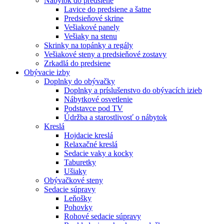
Nábytok do predsiene
Lavice do predsiene a šatne
Predsieňové skrine
Vešiakové panely
Vešiaky na stenu
Skrinky na topánky a regály
Vešiakové steny a predsieňové zostavy
Zrkadlá do predsiene
Obývacie izby
Doplnky do obývačky
Doplnky a príslušenstvo do obývacích izieb
Nábytkové osvetlenie
Podstavce pod TV
Údržba a starostlivosť o nábytok
Kreslá
Hojdacie kreslá
Relaxačné kreslá
Sedacie vaky a kocky
Taburetky
Ušiaky
Obývačkové steny
Sedacie súpravy
Leňošky
Pohovky
Rohové sedacie súpravy