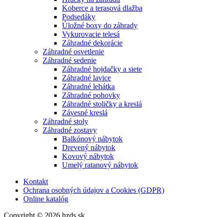
Koberce a terasová dlažba
Podsedáky
Úložné boxy do záhrady
Vykurovacie telesá
Záhradné dekorácie
Záhradné osvetlenie
Záhradné sedenie
Záhradné hojdačky a siete
Záhradné lavice
Záhradné lehátka
Záhradné pohovky
Záhradné stoličky a kreslá
Závesné kreslá
Záhradné stoly
Záhradné zostavy
Balkónový nábytok
Drevený nábytok
Kovový nábytok
Umelý ratanový nábytok
Kontakt
Ochrana osobných údajov a Cookies (GDPR)
Online katalóg
Copyright © 2026 hzds.sk