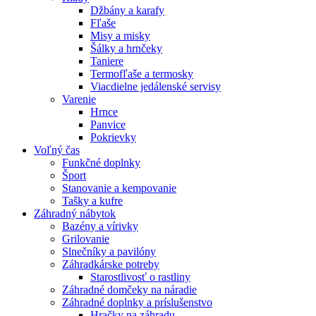
Džbány a karafy
Fľaše
Misy a misky
Šálky a hrnčeky
Taniere
Termofľaše a termosky
Viacdielne jedálenské servisy
Varenie
Hrnce
Panvice
Pokrievky
Voľný čas
Funkčné doplnky
Šport
Stanovanie a kempovanie
Tašky a kufre
Záhradný nábytok
Bazény a vírivky
Grilovanie
Slnečníky a pavilóny
Záhradkárske potreby
Starostlivosť o rastliny
Záhradné domčeky na náradie
Záhradné doplnky a príslušenstvo
Hračky na záhradu