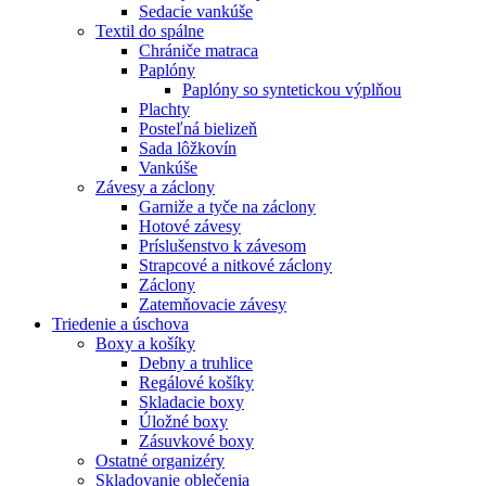
Sedacie vankúše
Textil do spálne
Chrániče matraca
Paplóny
Paplóny so syntetickou výplňou
Plachty
Posteľná bielizeň
Sada lôžkovín
Vankúše
Závesy a záclony
Garniže a tyče na záclony
Hotové závesy
Príslušenstvo k závesom
Strapcové a nitkové záclony
Záclony
Zatemňovacie závesy
Triedenie a úschova
Boxy a košíky
Debny a truhlice
Regálové košíky
Skladacie boxy
Úložné boxy
Zásuvkové boxy
Ostatné organizéry
Skladovanie oblečenia