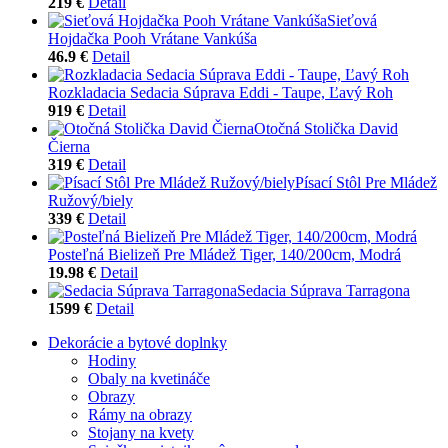
219 €
Detail
Sieťová
Hojdačka Pooh Vrátane Vankúša
46.9 €
Detail
Rozkladacia Sedacia Súprava Eddi - Taupe, Ľavý Roh
919 €
Detail
Otočná Stolička David
Čierna
319 €
Detail
Písací Stôl Pre Mládež
Ružový/biely
339 €
Detail
Posteľná Bielizeň Pre Mládež Tiger, 140/200cm, Modrá
19.98 €
Detail
Sedacia Súprava Tarragona
1599 €
Detail
Dekorácie a bytové doplnky
Hodiny
Obaly na kvetináče
Obrazy
Rámy na obrazy
Stojany na kvety