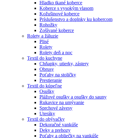
Hladko tkané koberce
Koberce s vysokým vlasom
Kožušinové koberce
Príslušenstvo a doplnky ku kobercom
Rohožky
Zošívané koberce
Rolety a žáluzie
Plisé
Rolety
Rolety deň a noc
Textil do kuchyne
Chňapky, utierky, zástery
Obrusy
Poťahy na stoličky
Prestieranie
Textil do kúpeľne
Osušky
Plážové osušky a osušky do sauny
Rukavice na umývanie
Sprchové závesy
Uteráky
Textil do obývačky
Dekoračné vankúše
Deky a prehozy
Poťahy a obliečky na vankúše