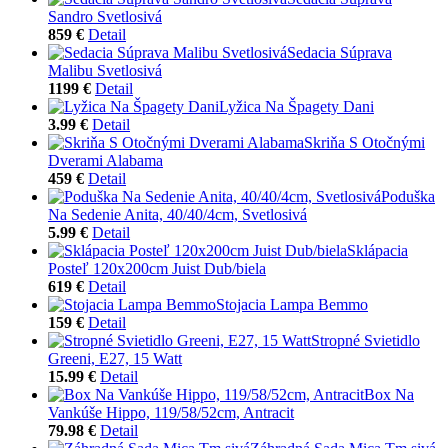
Sandro Svetlosivá
859 €
Detail
Sedacia Súprava
Malibu Svetlosivá
1199 €
Detail
Lyžica Na Špagety Dani
3.99 €
Detail
Skriňa S Otočnými
Dverami Alabama
459 €
Detail
Poduška
Na Sedenie Anita, 40/40/4cm, Svetlosivá
5.99 €
Detail
Sklápacia
Posteľ 120x200cm Juist Dub/biela
619 €
Detail
Stojacia Lampa Bemmo
159 €
Detail
Stropné Svietidlo
Greeni, E27, 15 Watt
15.99 €
Detail
Box Na
Vankúše Hippo, 119/58/52cm, Antracit
79.98 €
Detail