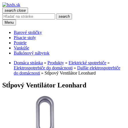
search
close
search
Menu
Barové stoličky
Písacie stoly
Postele
Vankúše
Balkónový nábytok
Domáca stránka
»
Produkty
»
Elektrické spotrebiče
»
Elektrospotrebiče do domácnosti
»
Dalšie elektrospotrebiče
do domácnosti
»
Stĺpový Ventilátor Leonhard
Stĺpový Ventilátor Leonhard