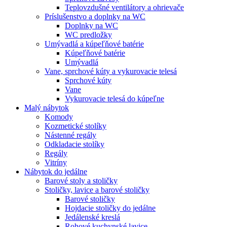
Teplovzdušné ventilátory a ohrievače
Príslušenstvo a doplnky na WC
Doplnky na WC
WC predložky
Umývadlá a kúpeľňové batérie
Kúpeľňové batérie
Umývadlá
Vane, sprchové kúty a vykurovacie telesá
Sprchové kúty
Vane
Vykurovacie telesá do kúpeľne
Malý nábytok
Komody
Kozmetické stolíky
Nástenné regály
Odkladacie stolíky
Regály
Vitríny
Nábytok do jedálne
Barové stoly a stoličky
Stoličky, lavice a barové stoličky
Barové stoličky
Hojdacie stoličky do jedálne
Jedálenské kreslá
Rohové kuchynské lavice