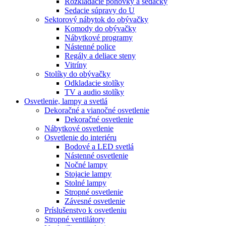
Rozkladacie pohovky a sedačky
Sedacie súpravy do U
Sektorový nábytok do obývačky
Komody do obývačky
Nábytkové programy
Nástenné police
Regály a deliace steny
Vitríny
Stolíky do obývačky
Odkladacie stolíky
TV a audio stolíky
Osvetlenie, lampy a svetlá
Dekoračné a vianočné osvetlenie
Dekoračné osvetlenie
Nábytkové osvetlenie
Osvetlenie do interiéru
Bodové a LED svetlá
Nástenné osvetlenie
Nočné lampy
Stojacie lampy
Stolné lampy
Stropné osvetlenie
Závesné osvetlenie
Príslušenstvo k osvetleniu
Stropné ventilátory