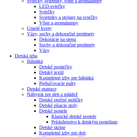
Sviečky, svietniky, vône a aromalampy
LED-sviečky
Sviečky
Svietniky a stojany na sviečky
Vône a aromalampy
Umelé kvety
Vázy, sochy a dekoračné predmety
Dekorácie na stenu
Sochy a dekoračné predmety
Vázy
Detská izba
Bábätká
Detské postieľky
Detský textil
Kompletné izby pre bábätká
Prebaľovacie pulty
Detské matrace
Nábytok pre deti a mládež
Detské otočné stoličky
Detské písacie stoly
Detské postele
Klasické detské postele
Príslušenstvo k detským posteliam
Detské skrine
Kompletné izby pre deti