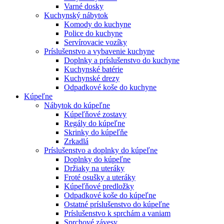
Varné dosky
Kuchynský nábytok
Komody do kuchyne
Police do kuchyne
Servírovacie vozíky
Príslušenstvo a vybavenie kuchyne
Doplnky a príslušenstvo do kuchyne
Kuchynské batérie
Kuchynské drezy
Odpadkové koše do kuchyne
Kúpeľne
Nábytok do kúpeľne
Kúpeľňové zostavy
Regály do kúpeľne
Skrinky do kúpeľňe
Zrkadlá
Príslušenstvo a doplnky do kúpeľne
Doplnky do kúpeľne
Držiaky na uteráky
Froté osušky a uteráky
Kúpeľňové predložky
Odpadkové koše do kúpeľne
Ostatné príslušenstvo do kúpeľne
Príslušenstvo k sprchám a vaniam
Sprchové závesy