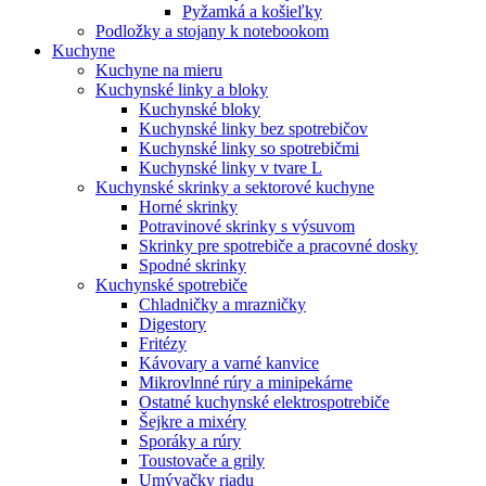
Pyžamká a košieľky
Podložky a stojany k notebookom
Kuchyne
Kuchyne na mieru
Kuchynské linky a bloky
Kuchynské bloky
Kuchynské linky bez spotrebičov
Kuchynské linky so spotrebičmi
Kuchynské linky v tvare L
Kuchynské skrinky a sektorové kuchyne
Horné skrinky
Potravinové skrinky s výsuvom
Skrinky pre spotrebiče a pracovné dosky
Spodné skrinky
Kuchynské spotrebiče
Chladničky a mrazničky
Digestory
Fritézy
Kávovary a varné kanvice
Mikrovlnné rúry a minipekárne
Ostatné kuchynské elektrospotrebiče
Šejkre a mixéry
Sporáky a rúry
Toustovače a grily
Umývačky riadu