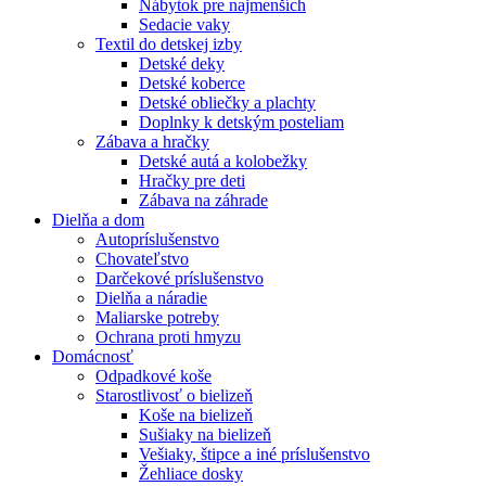
Nábytok pre najmenších
Sedacie vaky
Textil do detskej izby
Detské deky
Detské koberce
Detské obliečky a plachty
Doplnky k detským posteliam
Zábava a hračky
Detské autá a kolobežky
Hračky pre deti
Zábava na záhrade
Dielňa a dom
Autopríslušenstvo
Chovateľstvo
Darčekové príslušenstvo
Dielňa a náradie
Maliarske potreby
Ochrana proti hmyzu
Domácnosť
Odpadkové koše
Starostlivosť o bielizeň
Koše na bielizeň
Sušiaky na bielizeň
Vešiaky, štipce a iné príslušenstvo
Žehliace dosky