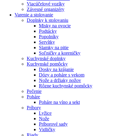
Viacúčelové vozíky
Závesné organizéry
Varenie a stolovanie
Doplnky k stolovaniu
Misky na ovocie
Podtácky
Popolníky
Servítky
Slamky na pitie
Soľničky a koreničky
Kuchynské doplnky
Kuchynské pomôcky
Dosky na krájanie
Dózy a poháre s vekom
Nože a držiaky nožov
Rôzne kuchynské pomôcky
Pečenie
Poháre
Poháre na víno a sekt
Príbory
Lyžice
Nože
Príborové sady
Vidličky
Riady