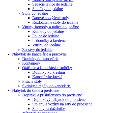
Sedacie lavice do jedálne
Stoličky do jedálne
Stoly do jedálne
Barové a zvýšené stoly
Rozložitelné stoly do jedálne
Vitríny, komody a police do jedálne
Komody do jedálne
Police do jedálne
Príborníky a kredence
Vitríny do jedálne
Zostavy do jedálne
Nábytok do kancelárie a pracovne
Doplnky do kancelárie
Kontajnery
Otáčacie a kancelárske stoličky
Doplnky ku kreslám
Kancelárske kreslá
Písacie stoly
Skrinky a regály do kancelárie
Nábytok do šatne a predsiene
Doplnky a príslušenstvo do predsiene
Doplnkový nábytok do predsiene
Stojany a vozíky na šaty do predsiene
Stojany na dáždníky