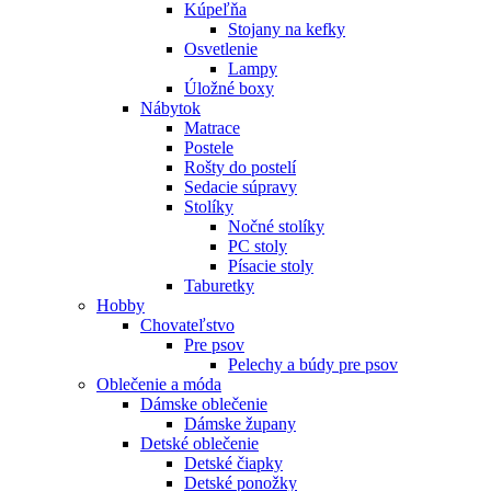
Kúpeľňa
Stojany na kefky
Osvetlenie
Lampy
Úložné boxy
Nábytok
Matrace
Postele
Rošty do postelí
Sedacie súpravy
Stolíky
Nočné stolíky
PC stoly
Písacie stoly
Taburetky
Hobby
Chovateľstvo
Pre psov
Pelechy a búdy pre psov
Oblečenie a móda
Dámske oblečenie
Dámske župany
Detské oblečenie
Detské čiapky
Detské ponožky