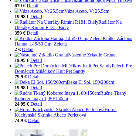
Záhradná Sada Mica Tm.sivá
679 €
Detail
Váza Aceto, V: 25,5cm
19.98 €
Detail
Radiátor Na
Uteráky Rimini R181, Biely
359 €
Detail
Krátka Záclona
Hanna, 145/50 Cm, Zelená
2 €
Detail
Nástenné Zrkadlo Granat
19.95 €
Detail
Pelech Pre
Domácich Miláčikov Knit Pet Sandy
79.9 €
Detail
Deka El Sol, 150/200cm
19.98 €
Detail
Ručne Tkaný
Koberec Inaya 1, 80/150cm
24.95 €
Detail
Horná
Kuchynská Skrinka Abaco Perleťová
74.9 €
Detail