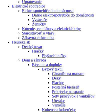
Upratovanie
Elektrické spotrebiče
Elektrospotrebiče do domácnosti
Dalšie elektrospotrebiče do domácnosti
Vysávače
Žehličky
Kúrenie, ventilátory a elektrické krby
Starostlivosť o vlasy
Zábavná elektronika
Heureka.sk
Detský tovar
Hračky
Plyšové hračky
Dom a záhrada
Bývanie a doplnky
Bytový textil
Chrániče na matrace
Deky
Plachty
Posteľná bielizeň
Prikrývky na spanie
Sety prikrývok a vankúšov
Uteráky
Vankúše
Koberce a koberčeky