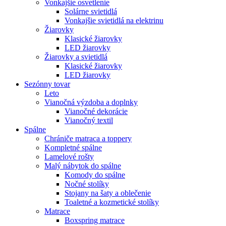
Vonkajšie osvetlenie
Solárne svietidlá
Vonkajšie svietidlá na elektrinu
Žiarovky
Klasické žiarovky
LED žiarovky
Žiarovky a svietidlá
Klasické žiarovky
LED žiarovky
Sezónny tovar
Leto
Vianočná výzdoba a doplnky
Vianočné dekorácie
Vianočný textil
Spálne
Chrániče matraca a toppery
Kompletné spálne
Lamelové rošty
Malý nábytok do spálne
Komody do spálne
Nočné stolíky
Stojany na šaty a oblečenie
Toaletné a kozmetické stolíky
Matrace
Boxspring matrace