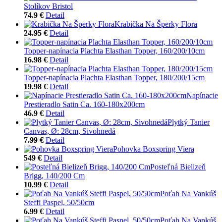
Stolíkov Bristol
74.9 €
Detail
Krabička Na Šperky Flora
24.95 €
Detail
Topper-napínacia Plachta Elasthan Topper, 160/200/10cm
16.98 €
Detail
Topper-napínacia Plachta Elasthan Topper, 180/200/15cm
19.98 €
Detail
Napínacie
Prestieradlo Satin Ca. 160-180x200cm
46.9 €
Detail
Plytký Tanier
Canvas, Ø: 28cm, Sivohnedá
7.99 €
Detail
Pohovka Boxspring Viera
549 €
Detail
Posteľná Bielizeň
Brigg, 140/200 Cm
10.99 €
Detail
Poťah Na Vankúš
Steffi Paspel, 50/50cm
6.99 €
Detail
Poťah Na Vankúš