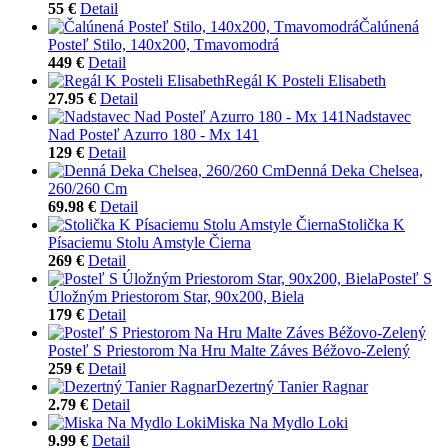
55 €
Detail
Čalúnená
Posteľ Stilo, 140x200, Tmavomodrá
449 €
Detail
Regál K Posteli Elisabeth
27.95 €
Detail
Nadstavec
Nad Posteľ Azurro 180 - Mx 141
129 €
Detail
Denná Deka Chelsea,
260/260 Cm
69.98 €
Detail
Stolička K
Písaciemu Stolu Amstyle Čierna
269 €
Detail
Posteľ S
Úložným Priestorom Star, 90x200, Biela
179 €
Detail
Posteľ S Priestorom Na Hru Malte Záves Béžovo-Zelený
259 €
Detail
Dezertný Tanier Ragnar
2.79 €
Detail
Miska Na Mydlo Loki
9.99 €
Detail