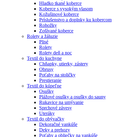
Hladko tkané koberce
Koberce s vysokým vlasom
Kožušinové koberce
Príslušenstvo a doplnky ku kobercom
Rohožky
Zošívané koberce
Rolety a žáluzie
Plisé
Rolety
Rolety deň a noc
Textil do kuchyne
Chňapky, utierky, zástery
Obrusy
Poťahy na stoličky
Prestieranie
Textil do kúpeľne
Osušky
Plážové osušky a osušky do sauny
Rukavice na umývanie
Sprchové závesy
Uteráky
Textil do obývačky
Dekoračné vankúše
Deky a prehozy
Poťahy a obliečky na vankúše