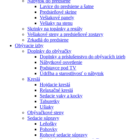
Nábytok do predsiene
Lavice do predsiene a šatne
Predsieňové skrine
Vešiakové panely
Vešiaky na stenu
Skrinky na topánky a regály
Vešiakové steny a predsieňové zostavy
Zrkadlá do predsiene
Obývacie izby
Doplnky do obývačky
Doplnky a príslušenstvo do obývacích izieb
Nábytkové osvetlenie
Podstavce pod TV
Údržba a starostlivosť o nábytok
Kreslá
Hojdacie kreslá
Relaxačné kreslá
Sedacie vaky a kocky
Taburetky
Ušiaky
Obývačkové steny
Sedacie súpravy
Leňošky
Pohovky
Rohové sedacie súpravy