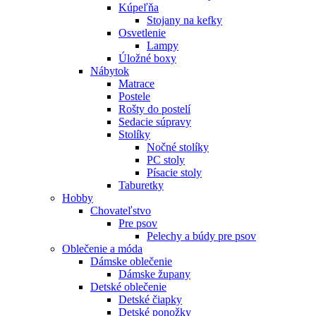
Kúpeľňa
Stojany na kefky
Osvetlenie
Lampy
Úložné boxy
Nábytok
Matrace
Postele
Rošty do postelí
Sedacie súpravy
Stolíky
Nočné stolíky
PC stoly
Písacie stoly
Taburetky
Hobby
Chovateľstvo
Pre psov
Pelechy a búdy pre psov
Oblečenie a móda
Dámske oblečenie
Dámske župany
Detské oblečenie
Detské čiapky
Detské ponožky