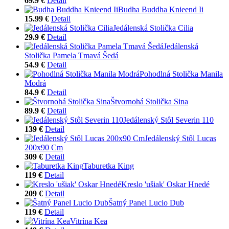
69.9 €
Detail
Budha Buddha Knieend Ii
15.99 €
Detail
Jedálenská Stolička Cilia
29.9 €
Detail
Jedálenská
Stolička Pamela Tmavá Šedá
54.9 €
Detail
Pohodlná Stolička Manila
Modrá
84.9 €
Detail
Štvornohá Stolička Sina
89.9 €
Detail
Jedálenský Stôl Severin 110
139 €
Detail
Jedálenský Stôl Lucas
200x90 Cm
309 €
Detail
Taburetka King
119 €
Detail
Kreslo 'ušiak' Oskar Hnedé
209 €
Detail
Šatný Panel Lucio Dub
119 €
Detail
Vitrína Kea