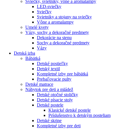
Sviečky, svietniky, vône a aromalampy
LED-sviečky
Sviečky
Svietniky a stojany na sviečky
Vône a aromalampy
Umelé kvety
Vázy, sochy a dekoračné predmety
Dekorácie na stenu
Sochy a dekoračné predmety
Vázy
Detská izba
Bábätká
Detské postieľky
Detský textil
Kompletné izby pre bábätká
Prebaľovacie pulty
Detské matrace
Nábytok pre deti a mládež
Detské otočné stoličky
Detské písacie stoly
Detské postele
Klasické detské postele
Príslušenstvo k detským posteliam
Detské skrine
Kompletné izby pre deti