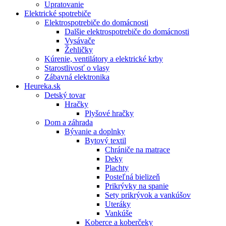
Upratovanie
Elektrické spotrebiče
Elektrospotrebiče do domácnosti
Dalšie elektrospotrebiče do domácnosti
Vysávače
Žehličky
Kúrenie, ventilátory a elektrické krby
Starostlivosť o vlasy
Zábavná elektronika
Heureka.sk
Detský tovar
Hračky
Plyšové hračky
Dom a záhrada
Bývanie a doplnky
Bytový textil
Chrániče na matrace
Deky
Plachty
Posteľná bielizeň
Prikrývky na spanie
Sety prikrývok a vankúšov
Uteráky
Vankúše
Koberce a koberčeky