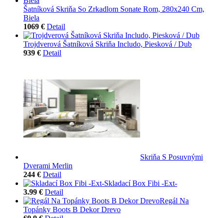
Šatníková Skriňa So Zrkadlom Sonate Rom, 280x240 Cm,
Biela
1069 €
Detail
Trojdverová Šatníková Skriňa Includo, Piesková / Dub
939 €
Detail
Skriňa S Posuvnými
Dverami Merlin
244 €
Detail
Skladací Box Fibi -Ext-
3.99 €
Detail
Regál Na
Topánky Boots B Dekor Drevo