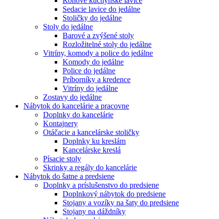
Rohové kuchynské lavice
Sedacie lavice do jedálne
Stoličky do jedálne
Stoly do jedálne
Barové a zvýšené stoly
Rozložitelné stoly do jedálne
Vitríny, komody a police do jedálne
Komody do jedálne
Police do jedálne
Príborníky a kredence
Vitríny do jedálne
Zostavy do jedálne
Nábytok do kancelárie a pracovne
Doplnky do kancelárie
Kontajnery
Otáčacie a kancelárske stoličky
Doplnky ku kreslám
Kancelárske kreslá
Písacie stoly
Skrinky a regály do kancelárie
Nábytok do šatne a predsiene
Doplnky a príslušenstvo do predsiene
Doplnkový nábytok do predsiene
Stojany a vozíky na šaty do predsiene
Stojany na dáždníky