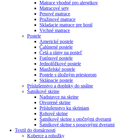
Matrace vhodné pro alergikov
Matracové sety
Penové matrace
Pružinové matrace
Skladacie matrace pre hostí
Vrchné matrace
Postele
Americké postele
Čalúnené postele
Čelá a rámy na posteľ
Futónové postele
Jednolôžkové postele
Manželské postele
Postele s úložným priestorom
Sklápacie postele
Príslušenstvo a doplnky do spálne
Šatníkové skrine
Nadstavce na skrine
Otvorené skrine
Príslušenstvo ku skriniam
Rohové skrine
Šatníkové skrine s otočnými dverami
Šatníkové skrine s posuvnými dverami
Textil do domácnosti
Koberce a rohožky