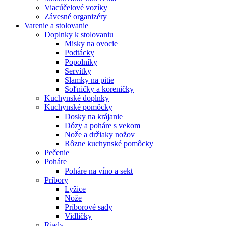
Viacúčelové vozíky
Závesné organizéry
Varenie a stolovanie
Doplnky k stolovaniu
Misky na ovocie
Podtácky
Popolníky
Servítky
Slamky na pitie
Soľničky a koreničky
Kuchynské doplnky
Kuchynské pomôcky
Dosky na krájanie
Dózy a poháre s vekom
Nože a držiaky nožov
Rôzne kuchynské pomôcky
Pečenie
Poháre
Poháre na víno a sekt
Príbory
Lyžice
Nože
Príborové sady
Vidličky
Riady