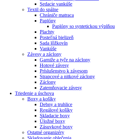
Sedacie vankúše
Textil do spálne
Chrániče matraca
Paplóny
Paplóny so syntetickou výplňou
Plachty
Posteľná bielizeň
Sada lôžkovín
Vankúše
Závesy a záclony
Garniže a tyče na záclony
Hotové závesy
Príslušenstvo k závesom
Strapcové a nitkové záclony
Záclony
Zatemňovacie závesy
Triedenie a úschova
Boxy a košíky
Debny a truhlice
Regálové košíky
Skladacie boxy
Úložné boxy
Zásuvkové boxy
Ostatné organizéry
Skladovanie oblečenia