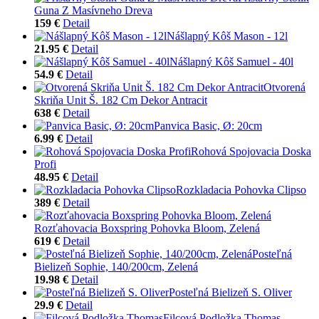
Guna Z Masívneho Dreva
159 €
Detail
Nášlapný Kôš Mason - 12l
21.95 €
Detail
Nášlapný Kôš Samuel - 40l
54.9 €
Detail
Otvorená
Skriňa Unit Š. 182 Cm Dekor Antracit
638 €
Detail
Panvica Basic, Ø: 20cm
6.99 €
Detail
Rohová Spojovacia Doska
Profi
48.95 €
Detail
Rozkladacia Pohovka Clipso
389 €
Detail
Rozťahovacia Boxspring Pohovka Bloom, Zelená
619 €
Detail
Posteľná
Bielizeň Sophie, 140/200cm, Zelená
19.98 €
Detail
Posteľná Bielizeň S. Oliver
29.9 €
Detail
Filcová Podložka Thomas