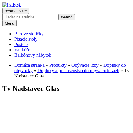
search
close
search
Menu
Barové stoličky
Písacie stoly
Postele
Vankúše
Balkónový nábytok
Domáca stránka
»
Produkty
»
Obývacie izby
»
Doplnky do
obývačky
»
Doplnky a príslušenstvo do obývacích izieb
»
Tv
Nadstavec Glas
Tv Nadstavec Glas