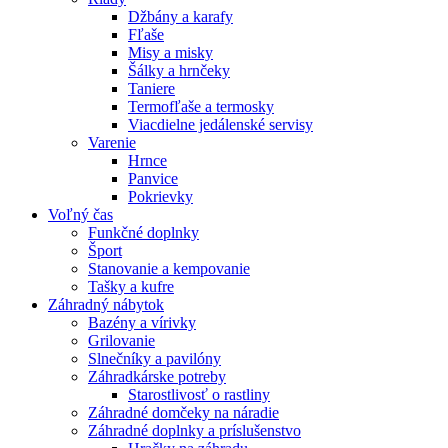
Džbány a karafy
Fľaše
Misy a misky
Šálky a hrnčeky
Taniere
Termofľaše a termosky
Viacdielne jedálenské servisy
Varenie
Hrnce
Panvice
Pokrievky
Voľný čas
Funkčné doplnky
Šport
Stanovanie a kempovanie
Tašky a kufre
Záhradný nábytok
Bazény a vírivky
Grilovanie
Slnečníky a pavilóny
Záhradkárske potreby
Starostlivosť o rastliny
Záhradné domčeky na náradie
Záhradné doplnky a príslušenstvo