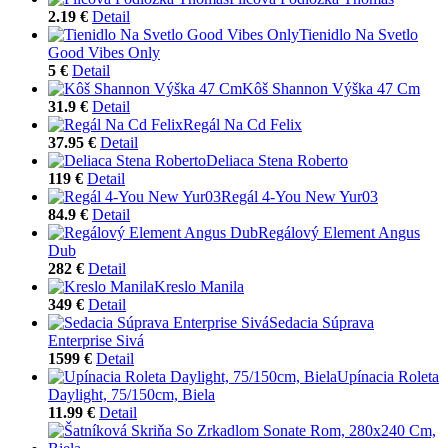
2.19 €
Detail
Tienidlo Na Svetlo
Good Vibes Only
5 €
Detail
Kôš Shannon Výška 47 Cm
31.9 €
Detail
Regál Na Cd Felix
37.95 €
Detail
Deliaca Stena Roberto
119 €
Detail
Regál 4-You New Yur03
84.9 €
Detail
Regálový Element Angus
Dub
282 €
Detail
Kreslo Manila
349 €
Detail
Sedacia Súprava
Enterprise Sivá
1599 €
Detail
Upínacia Roleta
Daylight, 75/150cm, Biela
11.99 €
Detail