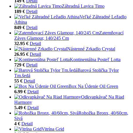
149 €
Detail
Záhradná Lavica Timo
189 €
Detail
Veľké Záhradné Ležadlo
Athina
849 €
Detail
Zatemňovací
Záves Glamour, 140/245 Cm
32.95 €
Detail
Nástenné Zrkadlo Crystal
26.95 €
Detail
Kontinentálna Posteľ Lotta
729 €
Detail
Barová Stolička Tylor
Tm.šedá
55 €
Detail
Box Na Údenie Oil Green
6.99 €
Detail
Odkvapkávač Na Riad
Harmony
5.49 €
Detail
Rohožka Bronx, 40/60cm,
Sivá
4 €
Detail
Vitrína Grid