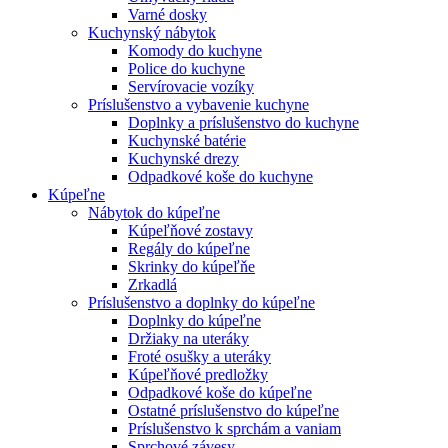
Varné dosky
Kuchynský nábytok
Komody do kuchyne
Police do kuchyne
Servírovacie vozíky
Príslušenstvo a vybavenie kuchyne
Doplnky a príslušenstvo do kuchyne
Kuchynské batérie
Kuchynské drezy
Odpadkové koše do kuchyne
Kúpeľne
Nábytok do kúpeľne
Kúpeľňové zostavy
Regály do kúpeľne
Skrinky do kúpeľňe
Zrkadlá
Príslušenstvo a doplnky do kúpeľne
Doplnky do kúpeľne
Držiaky na uteráky
Froté osušky a uteráky
Kúpeľňové predložky
Odpadkové koše do kúpeľne
Ostatné príslušenstvo do kúpeľne
Príslušenstvo k sprchám a vaniam
Sprchové závesy