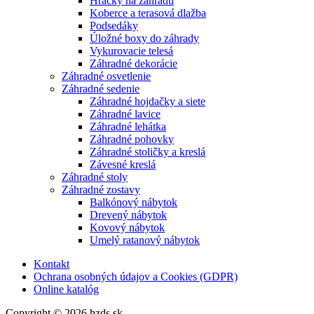
Hračky na záhradu
Koberce a terasová dlažba
Podsedáky
Úložné boxy do záhrady
Vykurovacie telesá
Záhradné dekorácie
Záhradné osvetlenie
Záhradné sedenie
Záhradné hojdačky a siete
Záhradné lavice
Záhradné lehátka
Záhradné pohovky
Záhradné stoličky a kreslá
Závesné kreslá
Záhradné stoly
Záhradné zostavy
Balkónový nábytok
Drevený nábytok
Kovový nábytok
Umelý ratanový nábytok
Kontakt
Ochrana osobných údajov a Cookies (GDPR)
Online katalóg
Copyright © 2026 hzds.sk