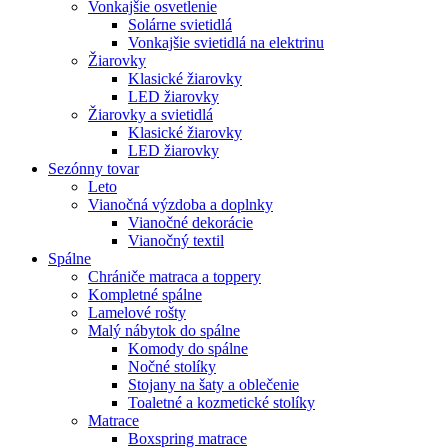
Vonkajšie osvetlenie
Solárne svietidlá
Vonkajšie svietidlá na elektrinu
Žiarovky
Klasické žiarovky
LED žiarovky
Žiarovky a svietidlá
Klasické žiarovky
LED žiarovky
Sezónny tovar
Leto
Vianočná výzdoba a doplnky
Vianočné dekorácie
Vianočný textil
Spálne
Chrániče matraca a toppery
Kompletné spálne
Lamelové rošty
Malý nábytok do spálne
Komody do spálne
Nočné stolíky
Stojany na šaty a oblečenie
Toaletné a kozmetické stolíky
Matrace
Boxspring matrace