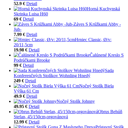
52.9 €
Detail
Horná Kuchynská
Skrinka Luisa H60
69 €
Detail
Záves S Krúžkami Abby -
Jub-
7.99 €
Detail
Hrniec Classic, Ø/v:
20/11,5cm
19.98 €
Detail
Čalúnené Kreslo S
Podrúčkami Brooke
99 €
Detail
Sada
Konferenčných Stolíkov Wohnling Hnedý
249 €
Detail
Nočný Stolík Biela
Výška 61 Cm
49.9 €
Detail
Nočný Stolík Johnny
49.95 €
Detail
Obrus Behúň
Stefan, 45/150cm,orgovánová
12.99 €
Detail
Prístavný Stolík