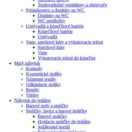
Teplovzdušné ventilátory a ohrievače
Príslušenstvo a doplnky na WC
Doplnky na WC
WC predložky
Umývadlá a kúpeľňové batérie
Kúpeľňové batérie
Umývadlá
Vane, sprchové kúty a vykurovacie telesá
Sprchové kúty
Vane
Vykurovacie telesá do kúpeľne
Malý nábytok
Komody
Kozmetické stolíky
Nástenné regály
Odkladacie stolíky
Regály
Vitríny
Nábytok do jedálne
Barové stoly a stoličky
Stoličky, lavice a barové stoličky
Barové stoličky
Hojdacie stoličky do jedálne
Jedálenské kreslá