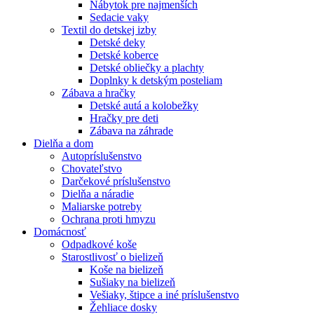
Nábytok pre najmenších
Sedacie vaky
Textil do detskej izby
Detské deky
Detské koberce
Detské obliečky a plachty
Doplnky k detským posteliam
Zábava a hračky
Detské autá a kolobežky
Hračky pre deti
Zábava na záhrade
Dielňa a dom
Autopríslušenstvo
Chovateľstvo
Darčekové príslušenstvo
Dielňa a náradie
Maliarske potreby
Ochrana proti hmyzu
Domácnosť
Odpadkové koše
Starostlivosť o bielizeň
Koše na bielizeň
Sušiaky na bielizeň
Vešiaky, štipce a iné príslušenstvo
Žehliace dosky