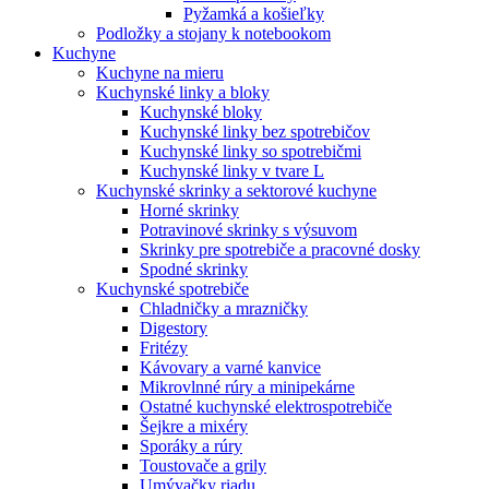
Pyžamká a košieľky
Podložky a stojany k notebookom
Kuchyne
Kuchyne na mieru
Kuchynské linky a bloky
Kuchynské bloky
Kuchynské linky bez spotrebičov
Kuchynské linky so spotrebičmi
Kuchynské linky v tvare L
Kuchynské skrinky a sektorové kuchyne
Horné skrinky
Potravinové skrinky s výsuvom
Skrinky pre spotrebiče a pracovné dosky
Spodné skrinky
Kuchynské spotrebiče
Chladničky a mrazničky
Digestory
Fritézy
Kávovary a varné kanvice
Mikrovlnné rúry a minipekárne
Ostatné kuchynské elektrospotrebiče
Šejkre a mixéry
Sporáky a rúry
Toustovače a grily
Umývačky riadu