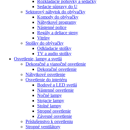
Rozkladacie pohovky a sedačky
Sedacie súpravy do U
Sektorový nábytok do obývačky
Komody do obývačky
Nábytkové programy
Nástenné police
Regály a deliace steny
Vitríny
Stolíky do obývačky
Odkladacie stolíky
TV a audio stolíky
Osvetlenie, lampy a svetlá
Dekoračné a vianočné osvetlenie
Dekoračné osvetlenie
Nábytkové osvetlenie
Osvetlenie do interiéru
Bodové a LED svetlá
Nástenné osvetlenie
Nočné lampy
Stojacie lampy
Stolné lampy
Stropné osvetlenie
Závesné osvetlenie
Príslušenstvo k osvetleniu
Stropné ventilátory