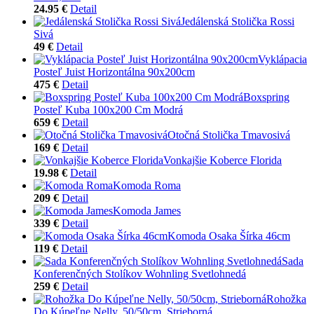
24.95 €
Detail
Jedálenská Stolička Rossi
Sivá
49 €
Detail
Vyklápacia
Posteľ Juist Horizontálna 90x200cm
475 €
Detail
Boxspring
Posteľ Kuba 100x200 Cm Modrá
659 €
Detail
Otočná Stolička Tmavosivá
169 €
Detail
Vonkajšie Koberce Florida
19.98 €
Detail
Komoda Roma
209 €
Detail
Komoda James
339 €
Detail
Komoda Osaka Šírka 46cm
119 €
Detail
Sada
Konferenčných Stolíkov Wohnling Svetlohnedá
259 €
Detail
Rohožka
Do Kúpeľne Nelly, 50/50cm, Strieborná