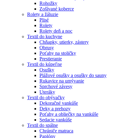
Rohožky
Zošívané koberce
Rolety a žáluzie
Plisé
Rolety
Rolety deň a noc
Textil do kuchyne
Chňapky, utierky, zástery
Obrusy
Poťahy na stoličky
Prestieranie
Textil do kúpeľne
Osušky
Plážové osušky a osušky do sauny
Rukavice na umývanie
Sprchové závesy
Uteráky
Textil do obývačky
Dekoračné vankúše
Deky a prehozy
Poťahy a obliečky na vankúše
Sedacie vankúše
Textil do spálne
Chrániče matraca
Paplóny