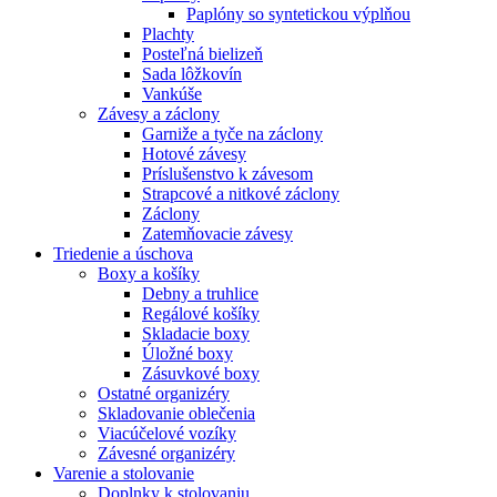
Paplóny so syntetickou výplňou
Plachty
Posteľná bielizeň
Sada lôžkovín
Vankúše
Závesy a záclony
Garniže a tyče na záclony
Hotové závesy
Príslušenstvo k závesom
Strapcové a nitkové záclony
Záclony
Zatemňovacie závesy
Triedenie a úschova
Boxy a košíky
Debny a truhlice
Regálové košíky
Skladacie boxy
Úložné boxy
Zásuvkové boxy
Ostatné organizéry
Skladovanie oblečenia
Viacúčelové vozíky
Závesné organizéry
Varenie a stolovanie
Doplnky k stolovaniu