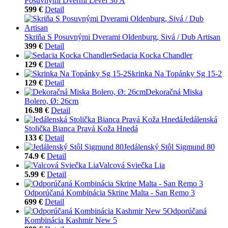
Posuvnými Dvermi Level 36 A
599 €
Detail
Skriňa S Posuvnými Dverami Oldenburg, Sivá / Dub Artisan
399 €
Detail
Sedacia Kocka Chandler
129 €
Detail
Skrinka Na Topánky Sg 15-2
129 €
Detail
Dekoračná Miska
Bolero, Ø: 26cm
16.98 €
Detail
Jedálenská
Stolička Bianca Pravá Koža Hnedá
133 €
Detail
Jedálenský Stôl Sigmund 80
74.9 €
Detail
Valcová Sviečka Lia
5.99 €
Detail
Odporúčaná Kombinácia Skrine Malta - San Remo 3
699 €
Detail
Odporúčaná
Kombinácia Kashmir New 5