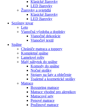
Klasické žiarovky
LED žiarovky
Žiarovky a svietidlá
Klasické žiarovky
LED žiarovky
Sezónny tovar
Leto
Vianočná výzdoba a doplnky
Vianočné dekorácie
Vianočný textil
Spálne
Chrániče matraca a toppery
Kompletné spálne
Lamelové rošty
Malý nábytok do spálne
Komody do spálne
Nočné stolíky
Stojany na šaty a oblečenie
Toaletné a kozmetické stolíky
Matrace
Boxspring matrace
Matrace vhodné pro alergikov
Matracové sety
Penové matrace
Pružinové matrace