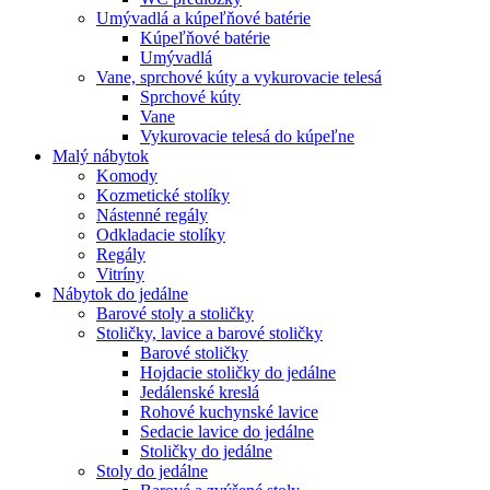
Umývadlá a kúpeľňové batérie
Kúpeľňové batérie
Umývadlá
Vane, sprchové kúty a vykurovacie telesá
Sprchové kúty
Vane
Vykurovacie telesá do kúpeľne
Malý nábytok
Komody
Kozmetické stolíky
Nástenné regály
Odkladacie stolíky
Regály
Vitríny
Nábytok do jedálne
Barové stoly a stoličky
Stoličky, lavice a barové stoličky
Barové stoličky
Hojdacie stoličky do jedálne
Jedálenské kreslá
Rohové kuchynské lavice
Sedacie lavice do jedálne
Stoličky do jedálne
Stoly do jedálne