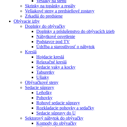
Vešiaky na stenu
Skrinky na topánky a regály
Vešiakové steny a predsieňové zostavy
Zrkadlá do predsiene
Obývacie izby
Doplnky do obývačky
Doplnky a príslušenstvo do obývacích izieb
Nábytkové osvetlenie
Podstavce pod TV
Údržba a starostlivosť o nábytok
Kreslá
Hojdacie kreslá
Relaxačné kreslá
Sedacie vaky a kocky
Taburetky
Ušiaky
Obývačkové steny
Sedacie súpravy
Leňošky
Pohovky
Rohové sedacie súpravy
Rozkladacie pohovky a sedačky
Sedacie súpravy do U
Sektorový nábytok do obývačky
Komody do obývačky