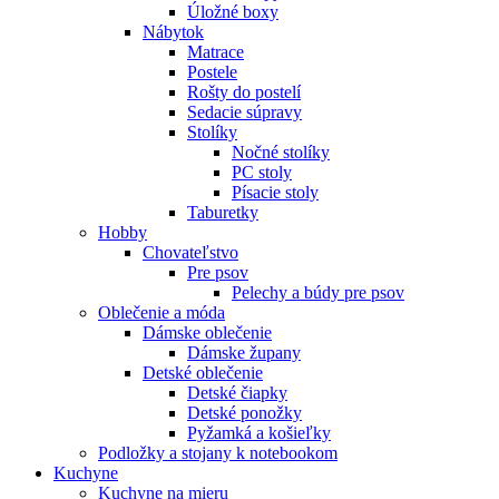
Úložné boxy
Nábytok
Matrace
Postele
Rošty do postelí
Sedacie súpravy
Stolíky
Nočné stolíky
PC stoly
Písacie stoly
Taburetky
Hobby
Chovateľstvo
Pre psov
Pelechy a búdy pre psov
Oblečenie a móda
Dámske oblečenie
Dámske župany
Detské oblečenie
Detské čiapky
Detské ponožky
Pyžamká a košieľky
Podložky a stojany k notebookom
Kuchyne
Kuchyne na mieru