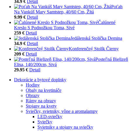
34.9 €
Detail
Poťah
Na Vankúš Mary Samtstep, 40/60 Cm, Žltá
9.99 €
Detail
Čalúnené
Kreslo S Podnožkou Toma, Sivé
259 €
Detail
Jedálenská Stolička Demina
34.9 €
Detail
Konferenčný Stolík Čierny
209 €
Detail
Posteľná Bielizeň
Elisa, 140/200cm, Sivá
29.95 €
Detail
Dekorácie a bytové doplnky
Hodiny
Obaly na kvetináče
Obrazy
Rámy na obrazy
Stojany na kvety
Sviečky, svietniky, vône a aromalampy
LED-sviečky
Sviečky
Svietniky a stojany na sviečky