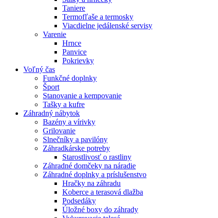
Taniere
Termofľaše a termosky
Viacdielne jedálenské servisy
Varenie
Hrnce
Panvice
Pokrievky
Voľný čas
Funkčné doplnky
Šport
Stanovanie a kempovanie
Tašky a kufre
Záhradný nábytok
Bazény a vírivky
Grilovanie
Slnečníky a pavilóny
Záhradkárske potreby
Starostlivosť o rastliny
Záhradné domčeky na náradie
Záhradné doplnky a príslušenstvo
Hračky na záhradu
Koberce a terasová dlažba
Podsedáky
Úložné boxy do záhrady