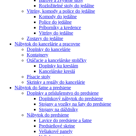
Barové a zvýšené stoly
Rozložitelné stoly do jedálne
Vitríny, komody a police do jedálne
Komody do jedálne
Police do jedálne
Príborníky a kredence
Vitríny do jedálne
Zostavy do jedálne
Nábytok do kancelárie a pracovne
Doplnky do kancelárie
Kontajnery
Otáčacie a kancelárske stoličky
Doplnky ku kreslám
Kancelárske kreslá
Písacie stoly
Skrinky a regály do kancelárie
Nábytok do šatne a predsiene
Doplnky a príslušenstvo do predsiene
Doplnkový nábytok do predsiene
Stojany a vozíky na šaty do predsiene
Stojany na dáždníky
Nábytok do predsiene
Lavice do predsiene a šatne
Predsieňové skrine
Vešiakové panely