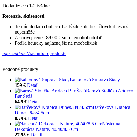
Dodanie: cca 1-2 týždne
Recenzie, skúsenosti
Termín dodania bol cca 1-2 týždne ale to si človek dnes už
nepomôže
Akciovej cene 189.00 € som nemohol odolať.
Podľa heureky najlacnejšie na moebelix.sk
info_outline
Viac info o produkte
Podobné produkty
Balkónová Súprava Stacy
159 €
Detail
Barová Stolička Artdeco
Bar Šedá
64.9 €
Detail
Darčeková Krabica
Dunes, 8/8/4,5cm
0.79 €
Detail
Nástenná
Dekorácia Nature, 40/40/8,5 Cm
27.95 €
Detail