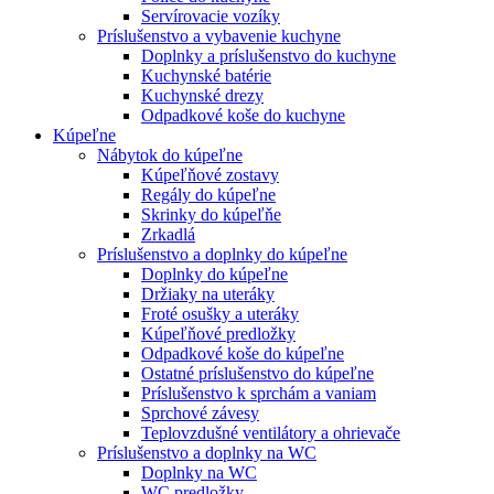
Servírovacie vozíky
Príslušenstvo a vybavenie kuchyne
Doplnky a príslušenstvo do kuchyne
Kuchynské batérie
Kuchynské drezy
Odpadkové koše do kuchyne
Kúpeľne
Nábytok do kúpeľne
Kúpeľňové zostavy
Regály do kúpeľne
Skrinky do kúpeľňe
Zrkadlá
Príslušenstvo a doplnky do kúpeľne
Doplnky do kúpeľne
Držiaky na uteráky
Froté osušky a uteráky
Kúpeľňové predložky
Odpadkové koše do kúpeľne
Ostatné príslušenstvo do kúpeľne
Príslušenstvo k sprchám a vaniam
Sprchové závesy
Teplovzdušné ventilátory a ohrievače
Príslušenstvo a doplnky na WC
Doplnky na WC
WC predložky