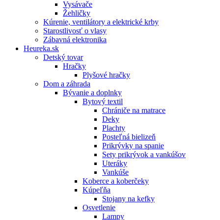
Vysávače
Žehličky
Kúrenie, ventilátory a elektrické krby
Starostlivosť o vlasy
Zábavná elektronika
Heureka.sk
Detský tovar
Hračky
Plyšové hračky
Dom a záhrada
Bývanie a doplnky
Bytový textil
Chrániče na matrace
Deky
Plachty
Posteľná bielizeň
Prikrývky na spanie
Sety prikrývok a vankúšov
Uteráky
Vankúše
Koberce a koberčeky
Kúpeľňa
Stojany na kefky
Osvetlenie
Lampy