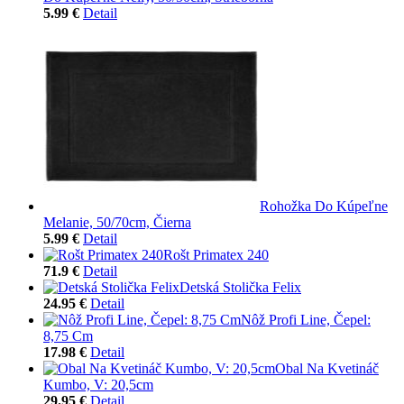
5.99 €
Detail
Rohožka Do Kúpeľne
Melanie, 50/70cm, Čierna
5.99 €
Detail
Rošt Primatex 240
71.9 €
Detail
Detská Stolička Felix
24.95 €
Detail
Nôž Profi Line, Čepel:
8,75 Cm
17.98 €
Detail
Obal Na Kvetináč
Kumbo, V: 20,5cm
29.95 €
Detail