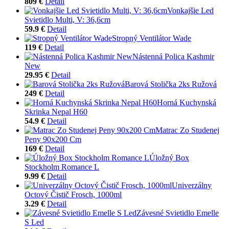
809 €
Detail
Vonkajšie Led
Svietidlo Multi, V: 36,6cm
59.9 €
Detail
Stropný Ventilátor Wade
119 €
Detail
Nástenná Polica Kashmir
New
29.95 €
Detail
Barová Stolička 2ks Ružová
249 €
Detail
Horná Kuchynská
Skrinka Nepal H60
54.9 €
Detail
Matrac Zo Studenej
Peny 90x200 Cm
169 €
Detail
Úložný Box
Stockholm Romance L
9.99 €
Detail
Univerzálny
Octový Čistič Frosch, 1000ml
3.29 €
Detail
Závesné Svietidlo Emelle
S Led