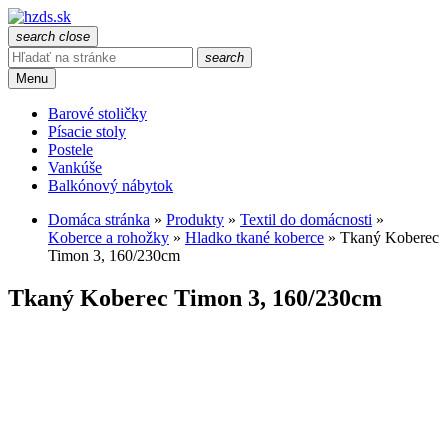
search
close
search
Menu
Barové stoličky
Písacie stoly
Postele
Vankúše
Balkónový nábytok
Domáca stránka
»
Produkty
»
Textil do domácnosti
»
Koberce a rohožky
»
Hladko tkané koberce
»
Tkaný Koberec
Timon 3, 160/230cm
Tkaný Koberec Timon 3, 160/230cm