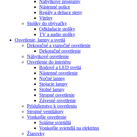
Nábytkové programy
Nástenné police
Regály a deliace steny
Vitríny
Stolíky do obývačky
Odkladacie stolíky
TV a audio stolíky
Osvetlenie, lampy a svetlá
Dekoračné a vianočné osvetlenie
Dekoračné osvetlenie
Nábytkové osvetlenie
Osvetlenie do interiéru
Bodové a LED svetlá
Nástenné osvetlenie
Nočné lampy
Stojacie lampy
Stolné lampy
Stropné osvetlenie
Závesné osvetlenie
Príslušenstvo k osvetleniu
Stropné ventilátory
Vonkajšie osvetlenie
Solárne svietidlá
Vonkajšie svietidlá na elektrinu
Žiarovky