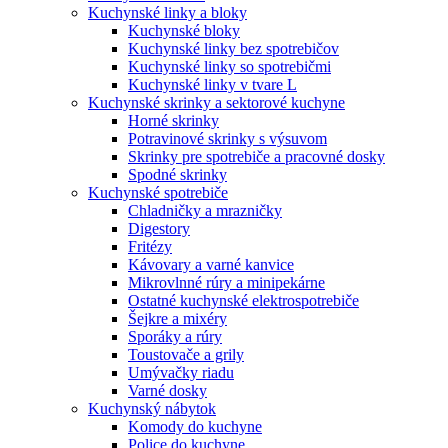
Kuchynské linky a bloky
Kuchynské bloky
Kuchynské linky bez spotrebičov
Kuchynské linky so spotrebičmi
Kuchynské linky v tvare L
Kuchynské skrinky a sektorové kuchyne
Horné skrinky
Potravinové skrinky s výsuvom
Skrinky pre spotrebiče a pracovné dosky
Spodné skrinky
Kuchynské spotrebiče
Chladničky a mrazničky
Digestory
Fritézy
Kávovary a varné kanvice
Mikrovlnné rúry a minipekárne
Ostatné kuchynské elektrospotrebiče
Šejkre a mixéry
Sporáky a rúry
Toustovače a grily
Umývačky riadu
Varné dosky
Kuchynský nábytok
Komody do kuchyne
Police do kuchyne