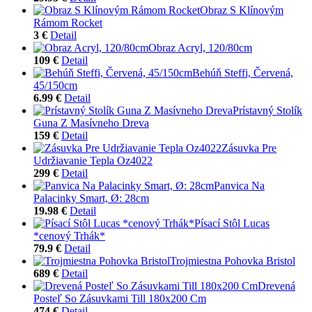
Obraz S Klínovým
Rámom Rocket
3 €
Detail
Obraz Acryl, 120/80cm
109 €
Detail
Behúň Steffi, Červená,
45/150cm
6.99 €
Detail
Prístavný Stolík
Guna Z Masívneho Dreva
159 €
Detail
Zásuvka Pre
Udržiavanie Tepla Oz4022
299 €
Detail
Panvica Na
Palacinky Smart, Ø: 28cm
19.98 €
Detail
Písací Stôl Lucas
*cenový Trhák*
79.9 €
Detail
Trojmiestna Pohovka Bristol
689 €
Detail
Drevená
Posteľ So Zásuvkami Till 180x200 Cm
474 €
Detail