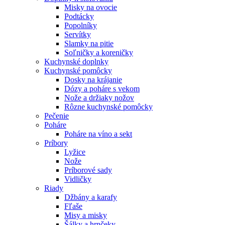
Misky na ovocie
Podtácky
Popolníky
Servítky
Slamky na pitie
Soľničky a koreničky
Kuchynské doplnky
Kuchynské pomôcky
Dosky na krájanie
Dózy a poháre s vekom
Nože a držiaky nožov
Rôzne kuchynské pomôcky
Pečenie
Poháre
Poháre na víno a sekt
Príbory
Lyžice
Nože
Príborové sady
Vidličky
Riady
Džbány a karafy
Fľaše
Misy a misky
Šálky a hrnčeky