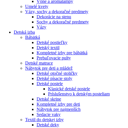
Vône a aromalampy
Umelé kvety
Vázy, sochy a dekoračné predmety
Dekorácie na stenu
Sochy a dekoračné predmety
Vázy
Detská izba
Bábätká
Detské postieľky
Detský textil
Kompletné izby pre bábätká
Prebaľovacie pulty
Detské matrace
Nábytok pre deti a mládež
Detské otočné stoličky
Detské písacie stoly
Detské postele
Klasické detské postele
Príslušenstvo k detským posteliam
Detské skrine
Kompletné izby pre deti
Nábytok pre najmenších
Sedacie vaky
Textil do detskej izby
Detské deky