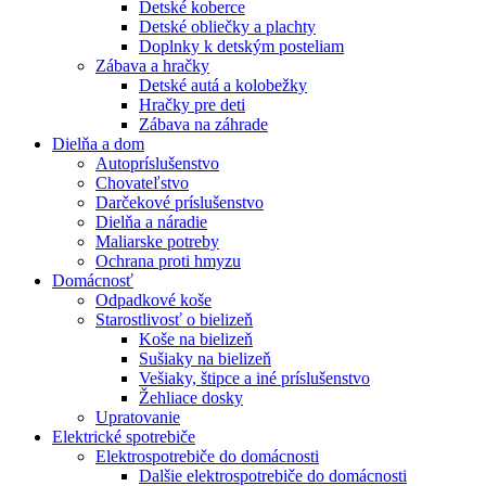
Detské koberce
Detské obliečky a plachty
Doplnky k detským posteliam
Zábava a hračky
Detské autá a kolobežky
Hračky pre deti
Zábava na záhrade
Dielňa a dom
Autopríslušenstvo
Chovateľstvo
Darčekové príslušenstvo
Dielňa a náradie
Maliarske potreby
Ochrana proti hmyzu
Domácnosť
Odpadkové koše
Starostlivosť o bielizeň
Koše na bielizeň
Sušiaky na bielizeň
Vešiaky, štipce a iné príslušenstvo
Žehliace dosky
Upratovanie
Elektrické spotrebiče
Elektrospotrebiče do domácnosti
Dalšie elektrospotrebiče do domácnosti