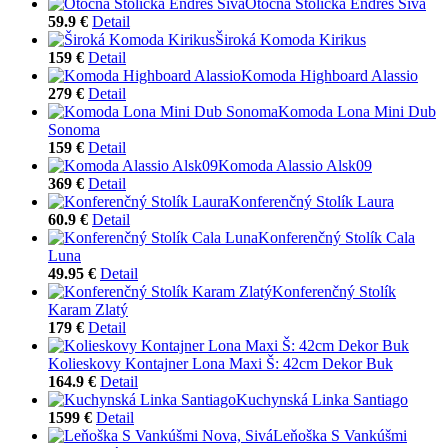
Otočná Stolička Endres Sivá
59.9 €
Detail
Široká Komoda Kirikus
159 €
Detail
Komoda Highboard Alassio
279 €
Detail
Komoda Lona Mini Dub
Sonoma
159 €
Detail
Komoda Alassio Alsk09
369 €
Detail
Konferenčný Stolík Laura
60.9 €
Detail
Konferenčný Stolík Cala
Luna
49.95 €
Detail
Konferenčný Stolík
Karam Zlatý
179 €
Detail
Kolieskovy Kontajner Lona Maxi Š: 42cm Dekor Buk
164.9 €
Detail
Kuchynská Linka Santiago
1599 €
Detail
Leňoška S Vankúšmi