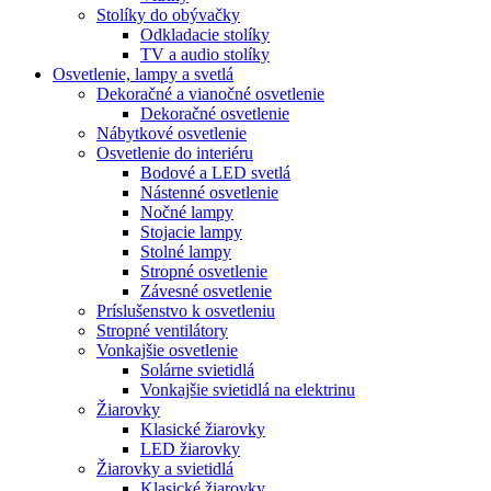
Stolíky do obývačky
Odkladacie stolíky
TV a audio stolíky
Osvetlenie, lampy a svetlá
Dekoračné a vianočné osvetlenie
Dekoračné osvetlenie
Nábytkové osvetlenie
Osvetlenie do interiéru
Bodové a LED svetlá
Nástenné osvetlenie
Nočné lampy
Stojacie lampy
Stolné lampy
Stropné osvetlenie
Závesné osvetlenie
Príslušenstvo k osvetleniu
Stropné ventilátory
Vonkajšie osvetlenie
Solárne svietidlá
Vonkajšie svietidlá na elektrinu
Žiarovky
Klasické žiarovky
LED žiarovky
Žiarovky a svietidlá
Klasické žiarovky