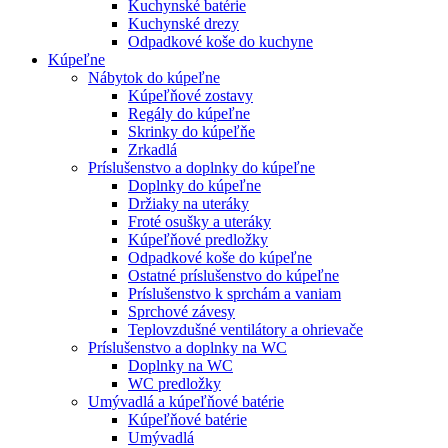
Kuchynské batérie
Kuchynské drezy
Odpadkové koše do kuchyne
Kúpeľne
Nábytok do kúpeľne
Kúpeľňové zostavy
Regály do kúpeľne
Skrinky do kúpeľňe
Zrkadlá
Príslušenstvo a doplnky do kúpeľne
Doplnky do kúpeľne
Držiaky na uteráky
Froté osušky a uteráky
Kúpeľňové predložky
Odpadkové koše do kúpeľne
Ostatné príslušenstvo do kúpeľne
Príslušenstvo k sprchám a vaniam
Sprchové závesy
Teplovzdušné ventilátory a ohrievače
Príslušenstvo a doplnky na WC
Doplnky na WC
WC predložky
Umývadlá a kúpeľňové batérie
Kúpeľňové batérie
Umývadlá