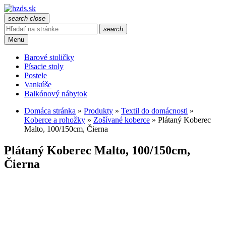
search
close
search
Menu
Barové stoličky
Písacie stoly
Postele
Vankúše
Balkónový nábytok
Domáca stránka
»
Produkty
»
Textil do domácnosti
»
Koberce a rohožky
»
Zošívané koberce
»
Plátaný Koberec
Malto, 100/150cm, Čierna
Plátaný Koberec Malto, 100/150cm,
Čierna