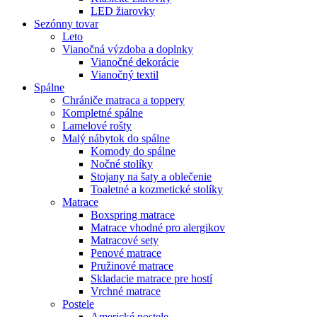
LED žiarovky
Sezónny tovar
Leto
Vianočná výzdoba a doplnky
Vianočné dekorácie
Vianočný textil
Spálne
Chrániče matraca a toppery
Kompletné spálne
Lamelové rošty
Malý nábytok do spálne
Komody do spálne
Nočné stolíky
Stojany na šaty a oblečenie
Toaletné a kozmetické stolíky
Matrace
Boxspring matrace
Matrace vhodné pro alergikov
Matracové sety
Penové matrace
Pružinové matrace
Skladacie matrace pre hostí
Vrchné matrace
Postele
Americké postele