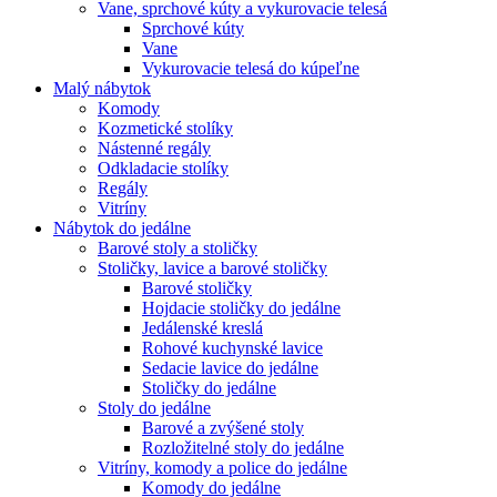
Vane, sprchové kúty a vykurovacie telesá
Sprchové kúty
Vane
Vykurovacie telesá do kúpeľne
Malý nábytok
Komody
Kozmetické stolíky
Nástenné regály
Odkladacie stolíky
Regály
Vitríny
Nábytok do jedálne
Barové stoly a stoličky
Stoličky, lavice a barové stoličky
Barové stoličky
Hojdacie stoličky do jedálne
Jedálenské kreslá
Rohové kuchynské lavice
Sedacie lavice do jedálne
Stoličky do jedálne
Stoly do jedálne
Barové a zvýšené stoly
Rozložitelné stoly do jedálne
Vitríny, komody a police do jedálne
Komody do jedálne