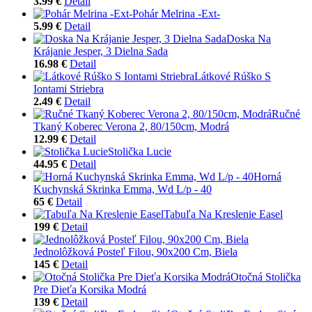
3.99 €
Detail
Pohár Melrina -Ext-
5.99 €
Detail
Doska Na
Krájanie Jesper, 3 Dielna Sada
16.98 €
Detail
Látkové Rúško S
Iontami Striebra
2.49 €
Detail
Ručné
Tkaný Koberec Verona 2, 80/150cm, Modrá
12.99 €
Detail
Stolička Lucie
44.95 €
Detail
Horná
Kuchynská Skrinka Emma, Wd L/p - 40
65 €
Detail
Tabuľa Na Kreslenie Easel
199 €
Detail
Jednolôžková Posteľ Filou, 90x200 Cm, Biela
145 €
Detail
Otočná Stolička
Pre Dieťa Korsika Modrá
139 €
Detail