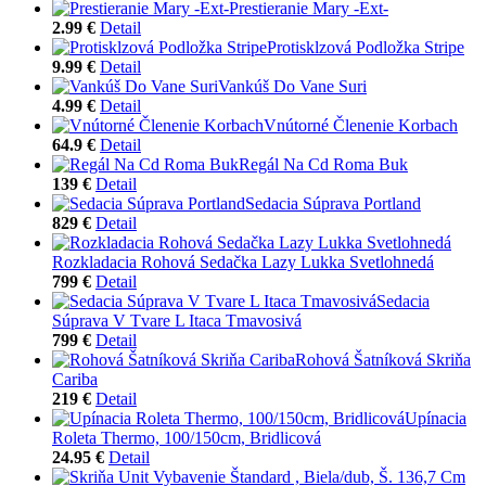
Prestieranie Mary -Ext-
2.99 €
Detail
Protisklzová Podložka Stripe
9.99 €
Detail
Vankúš Do Vane Suri
4.99 €
Detail
Vnútorné Členenie Korbach
64.9 €
Detail
Regál Na Cd Roma Buk
139 €
Detail
Sedacia Súprava Portland
829 €
Detail
Rozkladacia Rohová Sedačka Lazy Lukka Svetlohnedá
799 €
Detail
Sedacia
Súprava V Tvare L Itaca Tmavosivá
799 €
Detail
Rohová Šatníková Skriňa
Cariba
219 €
Detail
Upínacia
Roleta Thermo, 100/150cm, Bridlicová
24.95 €
Detail