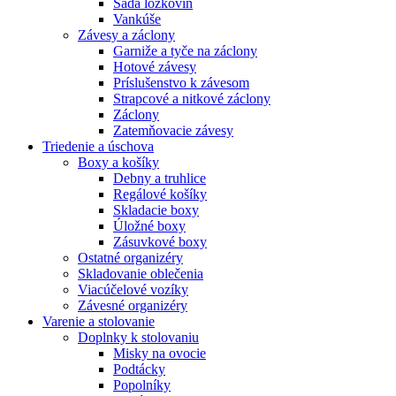
Sada lôžkovín
Vankúše
Závesy a záclony
Garniže a tyče na záclony
Hotové závesy
Príslušenstvo k závesom
Strapcové a nitkové záclony
Záclony
Zatemňovacie závesy
Triedenie a úschova
Boxy a košíky
Debny a truhlice
Regálové košíky
Skladacie boxy
Úložné boxy
Zásuvkové boxy
Ostatné organizéry
Skladovanie oblečenia
Viacúčelové vozíky
Závesné organizéry
Varenie a stolovanie
Doplnky k stolovaniu
Misky na ovocie
Podtácky
Popolníky