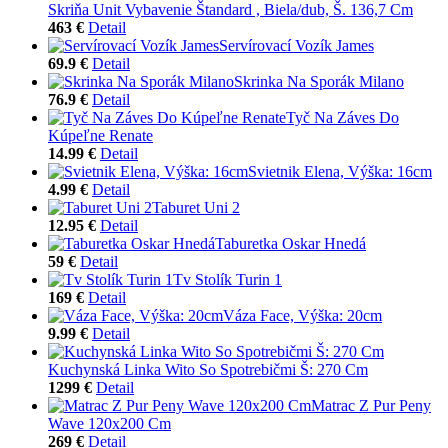
Skriňa Unit Vybavenie Štandard , Biela/dub, Š. 136,7 Cm
463 €
Detail
Servírovací Vozík James
69.9 €
Detail
Skrinka Na Sporák Milano
76.9 €
Detail
Tyč Na Záves Do
Kúpeľne Renate
14.99 €
Detail
Svietnik Elena, Výška: 16cm
4.99 €
Detail
Taburet Uni 2
12.95 €
Detail
Taburetka Oskar Hnedá
59 €
Detail
Tv Stolík Turin 1
169 €
Detail
Váza Face, Výška: 20cm
9.99 €
Detail
Kuchynská Linka Wito So Spotrebičmi Š: 270 Cm
1299 €
Detail
Matrac Z Pur Peny
Wave 120x200 Cm
269 €
Detail