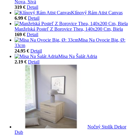
Nova, Sivá
319 €
Detail
Klínový Rám Atist Canvas
6.99 €
Detail
Manželská Posteľ Z Borovice Thea, 140x200 Cm, Biela
169 €
Detail
Misa Na Ovocie Big, Ø:
33cm
24.95 €
Detail
Misa Na Šalát Adria
2.19 €
Detail
Nočný Stolík Dekor
Dub