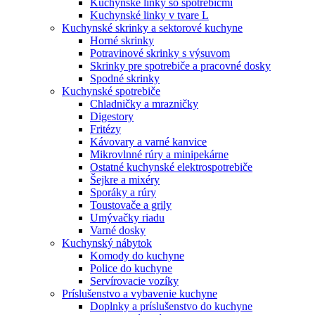
Kuchynské linky so spotrebičmi
Kuchynské linky v tvare L
Kuchynské skrinky a sektorové kuchyne
Horné skrinky
Potravinové skrinky s výsuvom
Skrinky pre spotrebiče a pracovné dosky
Spodné skrinky
Kuchynské spotrebiče
Chladničky a mrazničky
Digestory
Fritézy
Kávovary a varné kanvice
Mikrovlnné rúry a minipekárne
Ostatné kuchynské elektrospotrebiče
Šejkre a mixéry
Sporáky a rúry
Toustovače a grily
Umývačky riadu
Varné dosky
Kuchynský nábytok
Komody do kuchyne
Police do kuchyne
Servírovacie vozíky
Príslušenstvo a vybavenie kuchyne
Doplnky a príslušenstvo do kuchyne