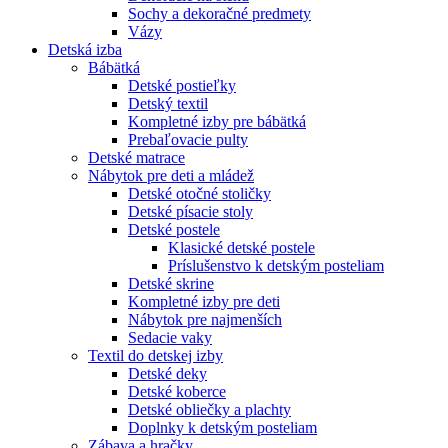
Sochy a dekoračné predmety
Vázy
Detská izba
Bábätká
Detské postieľky
Detský textil
Kompletné izby pre bábätká
Prebaľovacie pulty
Detské matrace
Nábytok pre deti a mládež
Detské otočné stoličky
Detské písacie stoly
Detské postele
Klasické detské postele
Príslušenstvo k detským posteliam
Detské skrine
Kompletné izby pre deti
Nábytok pre najmenších
Sedacie vaky
Textil do detskej izby
Detské deky
Detské koberce
Detské obliečky a plachty
Doplnky k detským posteliam
Zábava a hračky