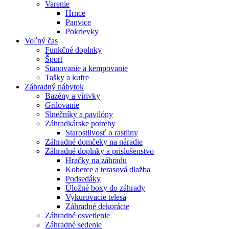
Varenie
Hrnce
Panvice
Pokrievky
Voľný čas
Funkčné doplnky
Šport
Stanovanie a kempovanie
Tašky a kufre
Záhradný nábytok
Bazény a vírivky
Grilovanie
Slnečníky a pavilóny
Záhradkárske potreby
Starostlivosť o rastliny
Záhradné domčeky na náradie
Záhradné doplnky a príslušenstvo
Hračky na záhradu
Koberce a terasová dlažba
Podsedáky
Úložné boxy do záhrady
Vykurovacie telesá
Záhradné dekorácie
Záhradné osvetlenie
Záhradné sedenie