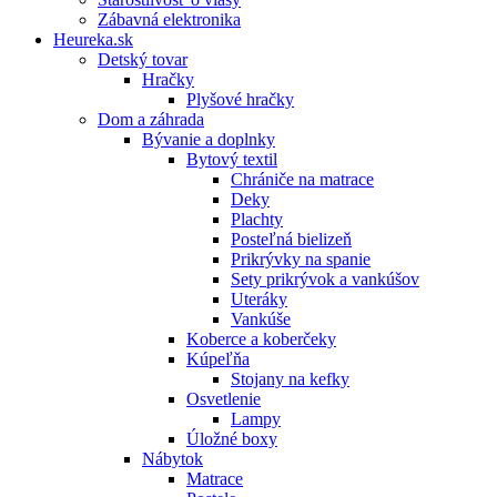
Zábavná elektronika
Heureka.sk
Detský tovar
Hračky
Plyšové hračky
Dom a záhrada
Bývanie a doplnky
Bytový textil
Chrániče na matrace
Deky
Plachty
Posteľná bielizeň
Prikrývky na spanie
Sety prikrývok a vankúšov
Uteráky
Vankúše
Koberce a koberčeky
Kúpeľňa
Stojany na kefky
Osvetlenie
Lampy
Úložné boxy
Nábytok
Matrace