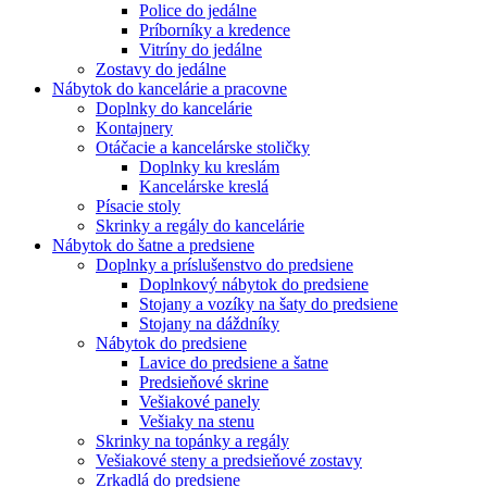
Police do jedálne
Príborníky a kredence
Vitríny do jedálne
Zostavy do jedálne
Nábytok do kancelárie a pracovne
Doplnky do kancelárie
Kontajnery
Otáčacie a kancelárske stoličky
Doplnky ku kreslám
Kancelárske kreslá
Písacie stoly
Skrinky a regály do kancelárie
Nábytok do šatne a predsiene
Doplnky a príslušenstvo do predsiene
Doplnkový nábytok do predsiene
Stojany a vozíky na šaty do predsiene
Stojany na dáždníky
Nábytok do predsiene
Lavice do predsiene a šatne
Predsieňové skrine
Vešiakové panely
Vešiaky na stenu
Skrinky na topánky a regály
Vešiakové steny a predsieňové zostavy
Zrkadlá do predsiene