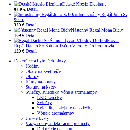
Detské Kreslo Elephant
84.9 €
Detail
Industriálny Regál Juno Š:
90cm
329 €
Detail
Nástenný Regál Mona Biely
109 €
Detail
Regál Dacho So Šatnou Tyčou Vhodný Do Podkrovia
129 €
Detail
Dekorácie a bytové doplnky
Hodiny
Obaly na kvetináče
Obrazy
Rámy na obrazy
Stojany na kvety
Sviečky, svietniky, vône a aromalampy
LED-sviečky
Sviečky
Svietniky a stojany na sviečky
Vône a aromalampy
Umelé kvety
Vázy, sochy a dekoračné predmety
Dekorácie na stenu