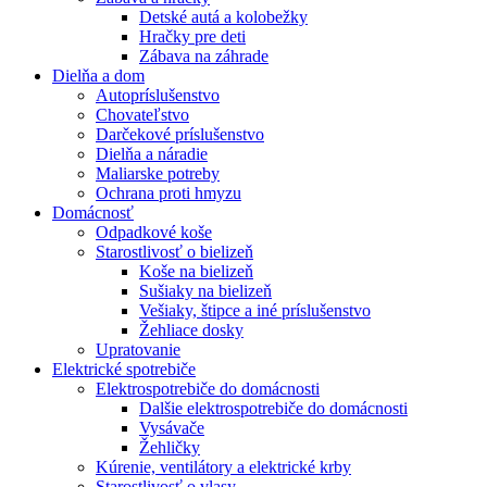
Detské autá a kolobežky
Hračky pre deti
Zábava na záhrade
Dielňa a dom
Autopríslušenstvo
Chovateľstvo
Darčekové príslušenstvo
Dielňa a náradie
Maliarske potreby
Ochrana proti hmyzu
Domácnosť
Odpadkové koše
Starostlivosť o bielizeň
Koše na bielizeň
Sušiaky na bielizeň
Vešiaky, štipce a iné príslušenstvo
Žehliace dosky
Upratovanie
Elektrické spotrebiče
Elektrospotrebiče do domácnosti
Dalšie elektrospotrebiče do domácnosti
Vysávače
Žehličky
Kúrenie, ventilátory a elektrické krby
Starostlivosť o vlasy