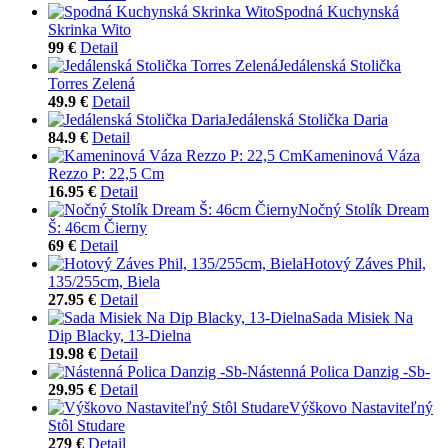
Spodná Kuchynská
Skrinka Wito
99 €
Detail
Jedálenská Stolička
Torres Zelená
49.9 €
Detail
Jedálenská Stolička Daria
84.9 €
Detail
Kameninová Váza
Rezzo P: 22,5 Cm
16.95 €
Detail
Nočný Stolík Dream
Š: 46cm Čierny
69 €
Detail
Hotový Záves Phil,
135/255cm, Biela
27.95 €
Detail
Sada Misiek Na
Dip Blacky, 13-Dielna
19.98 €
Detail
Nástenná Polica Danzig -Sb-
29.95 €
Detail
Výškovo Nastaviteľný
Stôl Studare
279 €
Detail