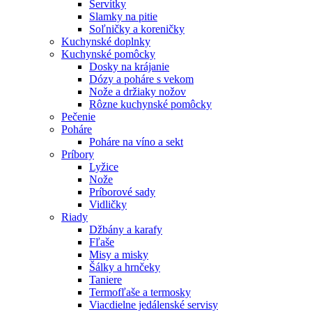
Servítky
Slamky na pitie
Soľničky a koreničky
Kuchynské doplnky
Kuchynské pomôcky
Dosky na krájanie
Dózy a poháre s vekom
Nože a držiaky nožov
Rôzne kuchynské pomôcky
Pečenie
Poháre
Poháre na víno a sekt
Príbory
Lyžice
Nože
Príborové sady
Vidličky
Riady
Džbány a karafy
Fľaše
Misy a misky
Šálky a hrnčeky
Taniere
Termofľaše a termosky
Viacdielne jedálenské servisy