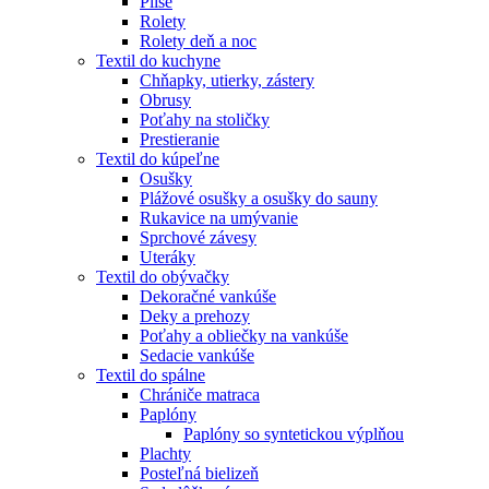
Plisé
Rolety
Rolety deň a noc
Textil do kuchyne
Chňapky, utierky, zástery
Obrusy
Poťahy na stoličky
Prestieranie
Textil do kúpeľne
Osušky
Plážové osušky a osušky do sauny
Rukavice na umývanie
Sprchové závesy
Uteráky
Textil do obývačky
Dekoračné vankúše
Deky a prehozy
Poťahy a obliečky na vankúše
Sedacie vankúše
Textil do spálne
Chrániče matraca
Paplóny
Paplóny so syntetickou výplňou
Plachty
Posteľná bielizeň