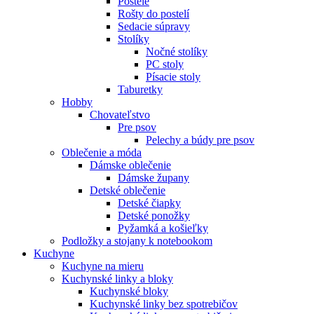
Postele
Rošty do postelí
Sedacie súpravy
Stolíky
Nočné stolíky
PC stoly
Písacie stoly
Taburetky
Hobby
Chovateľstvo
Pre psov
Pelechy a búdy pre psov
Oblečenie a móda
Dámske oblečenie
Dámske župany
Detské oblečenie
Detské čiapky
Detské ponožky
Pyžamká a košieľky
Podložky a stojany k notebookom
Kuchyne
Kuchyne na mieru
Kuchynské linky a bloky
Kuchynské bloky
Kuchynské linky bez spotrebičov