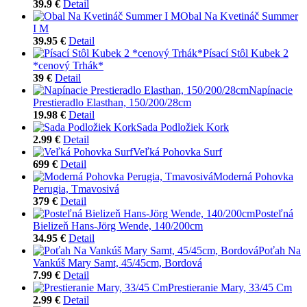
39.9 €
Detail
Obal Na Kvetináč Summer
I M
39.95 €
Detail
Písací Stôl Kubek 2
*cenový Trhák*
39 €
Detail
Napínacie
Prestieradlo Elasthan, 150/200/28cm
19.98 €
Detail
Sada Podložiek Kork
2.99 €
Detail
Veľká Pohovka Surf
699 €
Detail
Moderná Pohovka
Perugia, Tmavosivá
379 €
Detail
Posteľná
Bielizeň Hans-Jörg Wende, 140/200cm
34.95 €
Detail
Poťah Na
Vankúš Mary Samt, 45/45cm, Bordová
7.99 €
Detail
Prestieranie Mary, 33/45 Cm
2.99 €
Detail