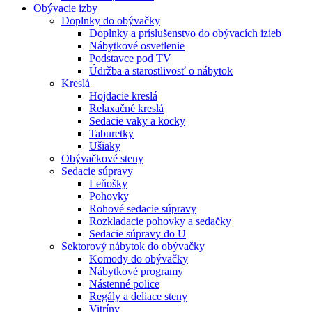
Obývacie izby
Doplnky do obývačky
Doplnky a príslušenstvo do obývacích izieb
Nábytkové osvetlenie
Podstavce pod TV
Údržba a starostlivosť o nábytok
Kreslá
Hojdacie kreslá
Relaxačné kreslá
Sedacie vaky a kocky
Taburetky
Ušiaky
Obývačkové steny
Sedacie súpravy
Leňošky
Pohovky
Rohové sedacie súpravy
Rozkladacie pohovky a sedačky
Sedacie súpravy do U
Sektorový nábytok do obývačky
Komody do obývačky
Nábytkové programy
Nástenné police
Regály a deliace steny
Vitríny