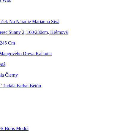
a Wito
ček Na Náradie Marianna Sivá
erec Sunny 2, 160/230cm, Krémová
0/245 Cm
 Mangového Dreva Kalkutta
edá
la Čierny
 Tindala Farba: Betón
ek Boris Modrá