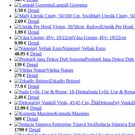
Lampáš Georgina
1.59 €
Detail
Malý Uterák Cindy, 50
2.69 €
Detail
Uterák Pre Hostí
1.99 €
Detail
Váza Giorno, Ø/v: 19/22cm
9.99 €
Detail
Nástenný Vešiak Enzo
48.95 €
Detail
Predsieň Jana Dekor Du
139 €
Detail
Vitrína Nature
279 €
Detail
Zrkadlo Brüssel
77.9 €
Detail
Sada Lyžíc Use & Reuse
2.49 €
Detail
Dekoračný Vankúš 
12.99 €
Detail
Komoda Massimo
309 €
Detail
Sedacia Súprava Ent
1799 €
Detail