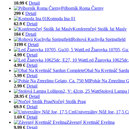
10.99 €
Detail
Príborník Roma Čierny
299 €
Detail
Komoda Ina 01
62.9 €
Detail
Konferenčný Stolík Jai Masív
184 €
Detail
Rohová Kuchyňa Springfield
3199 €
Detail
Led Žiarovka 10705, Gu1
4.99 €
Detail
Led Žiarovka 10625dc,
4.99 €
Detail
Obal Na Kvetináč Sard
5.99 €
Detail
Pohár Na Zmrzlinu G
2.99 €
Detail
Stolová Lampa L
28.95 €
Detail
Nočný Stolík Prag
69.9 €
Detail
Univerzálny Nôž Joe, 17,5 
1.69 €
Detail
Závesný Kvetináč Evelina
9.99 €
Detail