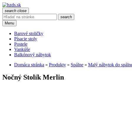
search
close
search
Menu
Barové stoličky
Písacie stoly
Postele
Vankúše
Balkónový nábytok
Domáca stránka
»
Produkty
»
Spálne
»
Malý nábytok do spáln
Nočný Stolík Merlin