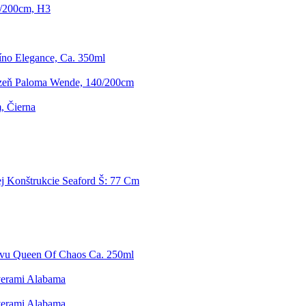
0/200cm, H3
íno Elegance, Ca. 350ml
izeň Paloma Wende, 140/200cm
m, Čierna
j Konštrukcie Seaford Š: 77 Cm
vu Queen Of Chaos Ca. 250ml
verami Alabama
verami Alabama