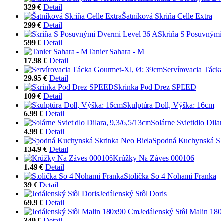
329 €
Detail
Šatníková Skriňa Celle Extra
299 €
Detail
Skriňa S Posuvnými
599 €
Detail
Tanier Sahara - M
17.98 €
Detail
Servírovacia Tác
29.95 €
Detail
Skrinka Pod Drez SPEED
109 €
Detail
Skulptúra Doll, Výška: 16cm
6.99 €
Detail
Solárne Svietidlo Dila
4.99 €
Detail
Spodná Kuchynská Sk
134.9 €
Detail
Krúžky Na Záves 000106
1.49 €
Detail
Stolička So 4 Nohami Franka
39 €
Detail
Jedálenský Stôl Doris
69.9 €
Detail
Jedálenský Stôl Malin 1
349 €
Detail