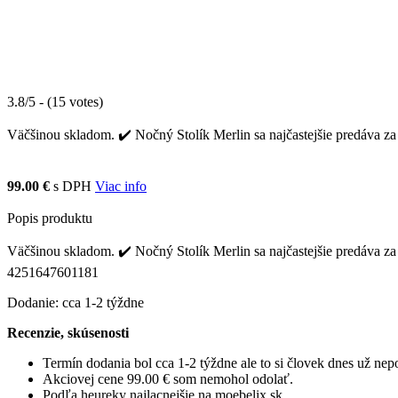
3.8/5 - (15 votes)
Väčšinou skladom. ✔️ Nočný Stolík Merlin sa najčastejšie predáva za
99.00 €
s DPH
Viac info
Popis produktu
Väčšinou skladom. ✔️ Nočný Stolík Merlin sa najčastejšie predáva za
4251647601181
Dodanie: cca 1-2 týždne
Recenzie, skúsenosti
Termín dodania bol cca 1-2 týždne ale to si človek dnes už ne
Akciovej cene 99.00 € som nemohol odolať.
Podľa heureky najlacnejšie na moebelix.sk