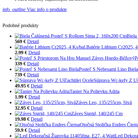
info_outline
Viac info o produkte
Podobné produkty
Biela
569 €
Detail
Batérie Lithium Cr2025, 4
2.99 €
Detail
P
339 €
Detail
Posteľ S Nebesami Lino Biela
739 €
Detail
Súprava Wc-kefy Z Ušľ
49.95 €
Detail
Tanier Na Polievku Adria
1.99 €
Detail
Záves Leo, 135/255cm, Sivá
32.95 €
Detail
Záves Sigrid, 140/245 Cm
19.98 €
Detail
Otočná Stolička Endres Čiern
59.9 €
Detail
Led Dekora