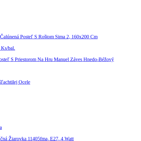
 Čalúnená Posteľ S Roštom Sima 2, 160x200 Cm
 Ks/bal.
osteľ S Priestorom Na Hru Manuel Záves Hnedo-Béžový
achtilej Ocele
a
čná Žiarovka 11405fma, E27, 4 Watt