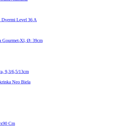
 Dvermi Level 36 A
ka Gourmet-Xl, Ø: 39cm
ra, 9,3/6,5/13cm
rinka Neo Biela
80x90 Cm