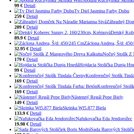
Spodná Kuchynská Skrink
99 €
Detail
Tv Diel Jasmina Farby Dubu
259 €
Detail
Záhradný Dom
209 €
Detail
Detský Kob
89.9 €
Detail
Záclona Andrea, Š/d: 45
32.95 €
Detail
Nočný Stolík Z
179 €
Detail
Hojdacia Stolička Dunja Hn
99 €
Detail
Konferenčný Stolík Tinda
169 €
Detail
Konferenčný Stolík
169 €
Detail
Nástenný Regál Pepe Biely
149 €
Detail
Skrinka Wl5.877 Biela
133.9 €
Detail
Nafukovačka Eda Jendorožec
19.98 €
Detail
Sada Barových Stoliči