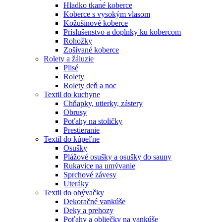
Hladko tkané koberce
Koberce s vysokým vlasom
Kožušinové koberce
Príslušenstvo a doplnky ku kobercom
Rohožky
Zošívané koberce
Rolety a žáluzie
Plisé
Rolety
Rolety deň a noc
Textil do kuchyne
Chňapky, utierky, zástery
Obrusy
Poťahy na stoličky
Prestieranie
Textil do kúpeľne
Osušky
Plážové osušky a osušky do sauny
Rukavice na umývanie
Sprchové závesy
Uteráky
Textil do obývačky
Dekoračné vankúše
Deky a prehozy
Poťahy a obliečky na vankúše