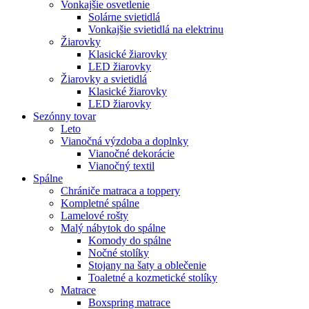
Vonkajšie osvetlenie
Solárne svietidlá
Vonkajšie svietidlá na elektrinu
Žiarovky
Klasické žiarovky
LED žiarovky
Žiarovky a svietidlá
Klasické žiarovky
LED žiarovky
Sezónny tovar
Leto
Vianočná výzdoba a doplnky
Vianočné dekorácie
Vianočný textil
Spálne
Chrániče matraca a toppery
Kompletné spálne
Lamelové rošty
Malý nábytok do spálne
Komody do spálne
Nočné stolíky
Stojany na šaty a oblečenie
Toaletné a kozmetické stolíky
Matrace
Boxspring matrace