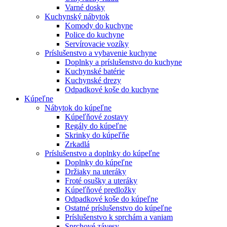
Varné dosky
Kuchynský nábytok
Komody do kuchyne
Police do kuchyne
Servírovacie vozíky
Príslušenstvo a vybavenie kuchyne
Doplnky a príslušenstvo do kuchyne
Kuchynské batérie
Kuchynské drezy
Odpadkové koše do kuchyne
Kúpeľne
Nábytok do kúpeľne
Kúpeľňové zostavy
Regály do kúpeľne
Skrinky do kúpeľňe
Zrkadlá
Príslušenstvo a doplnky do kúpeľne
Doplnky do kúpeľne
Držiaky na uteráky
Froté osušky a uteráky
Kúpeľňové predložky
Odpadkové koše do kúpeľne
Ostatné príslušenstvo do kúpeľne
Príslušenstvo k sprchám a vaniam
Sprchové závesy