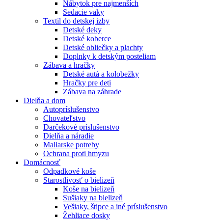
Nábytok pre najmenších
Sedacie vaky
Textil do detskej izby
Detské deky
Detské koberce
Detské obliečky a plachty
Doplnky k detským posteliam
Zábava a hračky
Detské autá a kolobežky
Hračky pre deti
Zábava na záhrade
Dielňa a dom
Autopríslušenstvo
Chovateľstvo
Darčekové príslušenstvo
Dielňa a náradie
Maliarske potreby
Ochrana proti hmyzu
Domácnosť
Odpadkové koše
Starostlivosť o bielizeň
Koše na bielizeň
Sušiaky na bielizeň
Vešiaky, štipce a iné príslušenstvo
Žehliace dosky