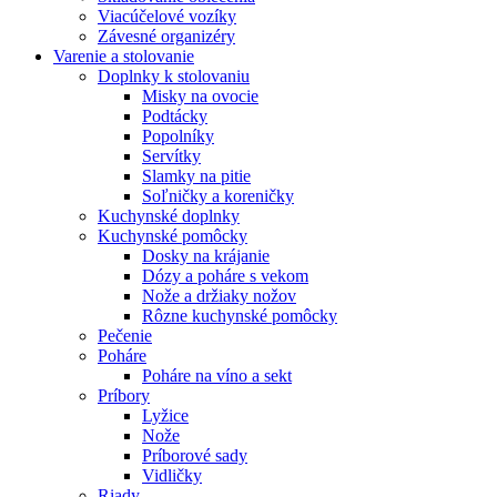
Viacúčelové vozíky
Závesné organizéry
Varenie a stolovanie
Doplnky k stolovaniu
Misky na ovocie
Podtácky
Popolníky
Servítky
Slamky na pitie
Soľničky a koreničky
Kuchynské doplnky
Kuchynské pomôcky
Dosky na krájanie
Dózy a poháre s vekom
Nože a držiaky nožov
Rôzne kuchynské pomôcky
Pečenie
Poháre
Poháre na víno a sekt
Príbory
Lyžice
Nože
Príborové sady
Vidličky
Riady