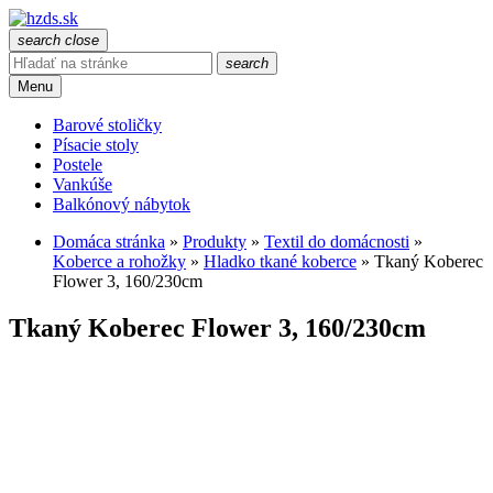
search
close
search
Menu
Barové stoličky
Písacie stoly
Postele
Vankúše
Balkónový nábytok
Domáca stránka
»
Produkty
»
Textil do domácnosti
»
Koberce a rohožky
»
Hladko tkané koberce
»
Tkaný Koberec
Flower 3, 160/230cm
Tkaný Koberec Flower 3, 160/230cm