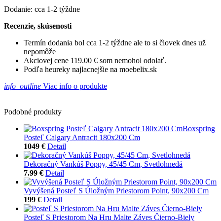
Dodanie: cca 1-2 týždne
Recenzie, skúsenosti
Termín dodania bol cca 1-2 týždne ale to si človek dnes už
nepomôže
Akciovej cene 119.00 € som nemohol odolať.
Podľa heureky najlacnejšie na moebelix.sk
info_outline
Viac info o produkte
Podobné produkty
Boxspring
Posteľ Calgary Antracit 180x200 Cm
1049 €
Detail
Dekoračný Vankúš Poppy, 45/45 Cm, Svetlohnedá
7.99 €
Detail
Vyvýšená Posteľ S Úložným Priestorom Point, 90x200 Cm
199 €
Detail
Posteľ S Priestorom Na Hru Malte Záves Čierno-Biely