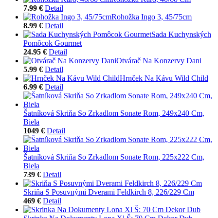
7.99 €
Detail
Rohožka Ingo 3, 45/75cm
8.99 €
Detail
Sada Kuchynských
Pomôcok Gourmet
24.95 €
Detail
Otvárač Na Konzervy Dani
5.99 €
Detail
Hrnček Na Kávu Wild Child
6.99 €
Detail
Šatníková Skriňa So Zrkadlom Sonate Rom, 249x240 Cm,
Biela
1049 €
Detail
Šatníková Skriňa So Zrkadlom Sonate Rom, 225x222 Cm,
Biela
739 €
Detail
Skriňa S Posuvnými Dverami Feldkirch 8, 226/229 Cm
469 €
Detail