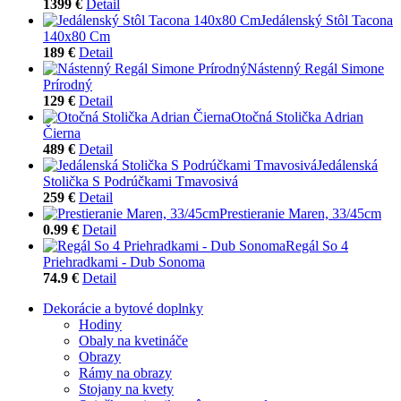
1399 €
Detail
Jedálenský Stôl Tacona
140x80 Cm
189 €
Detail
Nástenný Regál Simone
Prírodný
129 €
Detail
Otočná Stolička Adrian
Čierna
489 €
Detail
Jedálenská
Stolička S Podrúčkami Tmavosivá
259 €
Detail
Prestieranie Maren, 33/45cm
0.99 €
Detail
Regál So 4
Priehradkami - Dub Sonoma
74.9 €
Detail
Dekorácie a bytové doplnky
Hodiny
Obaly na kvetináče
Obrazy
Rámy na obrazy
Stojany na kvety