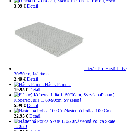
Umelá Ruža Rose I, 56cm
3.99 €
Detail
Uterák Pre Hostí Luise,
30/50cm, Jadeitová
2.49 €
Detail
Háčik Pamilla
19.95 €
Detail
Plátaný
Koberec Julia 1, 60/90cm, Sv.zelená
5.99 €
Detail
Nástenná Polica 100 Cm
22.95 €
Detail
Nástenná Polica Skate
120/20