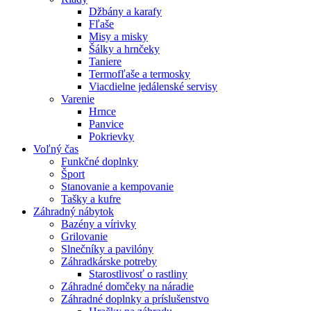
Džbány a karafy
Fľaše
Misy a misky
Šálky a hrnčeky
Taniere
Termofľaše a termosky
Viacdielne jedálenské servisy
Varenie
Hrnce
Panvice
Pokrievky
Voľný čas
Funkčné doplnky
Šport
Stanovanie a kempovanie
Tašky a kufre
Záhradný nábytok
Bazény a vírivky
Grilovanie
Slnečníky a pavilóny
Záhradkárske potreby
Starostlivosť o rastliny
Záhradné domčeky na náradie
Záhradné doplnky a príslušenstvo