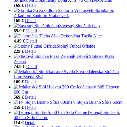
Skrinka Na Dokumenty Lona Xl Š: 70 Cm Dekor Dub
169 €
Detail
Skrinka So
Zrkadlom Santorin Vrat.osvetl.
169 €
Detail
Závesný Slnečník Gap
69.9 €
Detail
Dekoračná Tácňa Alice
4.49 €
Detail
Stolný Futbal Offside
229 €
Detail
Plastová Stolička Plaza
Zelená
74.9 €
Detail
Jedálenská Stolička
Lore Svetlá Sivá
109 €
Detail
Jedálenský Stôl Heaven
200 Cm
569 €
Detail
Tv Stojan Bilano Šírka 60cm
259 €
Detail
Tv-regál Sindas Š:
60 Cm Sklo Čierne
114 €
Detail