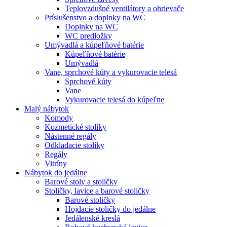
Teplovzdušné ventilátory a ohrievače
Príslušenstvo a doplnky na WC
Doplnky na WC
WC predložky
Umývadlá a kúpeľňové batérie
Kúpeľňové batérie
Umývadlá
Vane, sprchové kúty a vykurovacie telesá
Sprchové kúty
Vane
Vykurovacie telesá do kúpeľne
Malý nábytok
Komody
Kozmetické stolíky
Nástenné regály
Odkladacie stolíky
Regály
Vitríny
Nábytok do jedálne
Barové stoly a stoličky
Stoličky, lavice a barové stoličky
Barové stoličky
Hojdacie stoličky do jedálne
Jedálenské kreslá