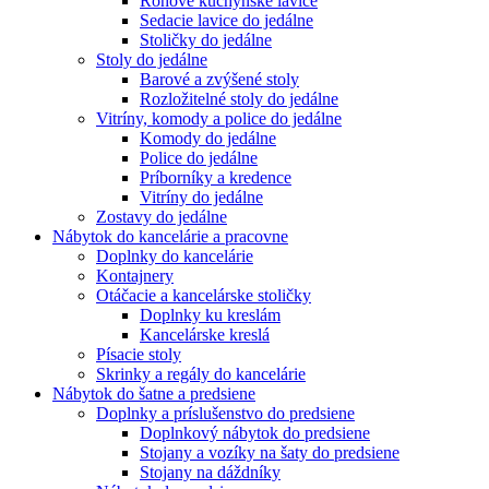
Rohové kuchynské lavice
Sedacie lavice do jedálne
Stoličky do jedálne
Stoly do jedálne
Barové a zvýšené stoly
Rozložitelné stoly do jedálne
Vitríny, komody a police do jedálne
Komody do jedálne
Police do jedálne
Príborníky a kredence
Vitríny do jedálne
Zostavy do jedálne
Nábytok do kancelárie a pracovne
Doplnky do kancelárie
Kontajnery
Otáčacie a kancelárske stoličky
Doplnky ku kreslám
Kancelárske kreslá
Písacie stoly
Skrinky a regály do kancelárie
Nábytok do šatne a predsiene
Doplnky a príslušenstvo do predsiene
Doplnkový nábytok do predsiene
Stojany a vozíky na šaty do predsiene
Stojany na dáždníky