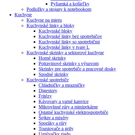
Pyžamká a košieľky
Podložky a stojany k notebookom
Kuchyne
Kuchyne na mieru
Kuchynské linky a bloky
Kuchynské bloky
Kuchynské linky bez spotrebičov
Kuchynské linky so spotrebičmi
Kuchynské linky v tvare L
Kuchynské skrinky a sektorové kuchyne
Horné skrinky
Potravinové skrinky s výsuvom
Skrinky pre spotrebiče a pracovné dosky
Spodné skrinky
Kuchynské spotrebiče
Chladničky a mrazničky
Digestory
Fritézy
Kávovary a varné kanvice
Mikrovlnné rúry a minipekárne
Ostatné kuchynské elektrospotrebiče
Šejkre a mixéry
Sporáky a rúry
Toustovače a grily
Umývačky riadu