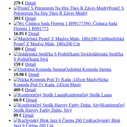
279 €
Detail
Posteľ S
Priestorom Na Hru Theo R Záves Modrý
393 €
Detail
Wc Čistiaca Sada
Florenz 1 B991773
16.95 €
Detail
Manželská
Posteľ Z Masívu Malu, 180x200 Cm
389 €
Detail
Jedálenská Stolička
S Podrúčkami Sivá
159 €
Detail
Ozdobná Komoda Sienna
19.98 €
Detail
Nízka
Komoda Pod Tv Kada :145cm Masív
469 €
Detail
Konferenčný Stolík Laura
60.9 €
Detail
Konferenčný
Stolík Harvey Farby Dubu, Sivý
89 €
Detail
Kuchynský Blok
Jazz 6 Čierna 260 Cm