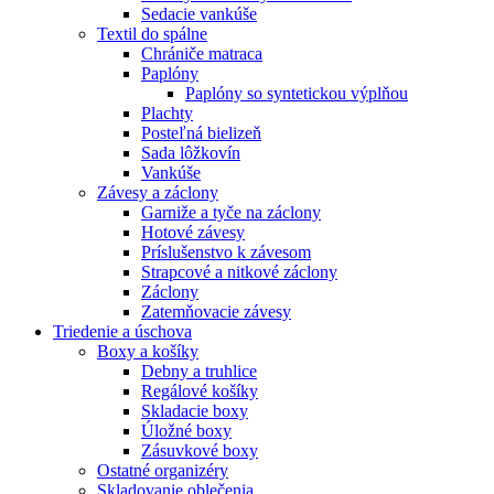
Sedacie vankúše
Textil do spálne
Chrániče matraca
Paplóny
Paplóny so syntetickou výplňou
Plachty
Posteľná bielizeň
Sada lôžkovín
Vankúše
Závesy a záclony
Garniže a tyče na záclony
Hotové závesy
Príslušenstvo k závesom
Strapcové a nitkové záclony
Záclony
Zatemňovacie závesy
Triedenie a úschova
Boxy a košíky
Debny a truhlice
Regálové košíky
Skladacie boxy
Úložné boxy
Zásuvkové boxy
Ostatné organizéry
Skladovanie oblečenia