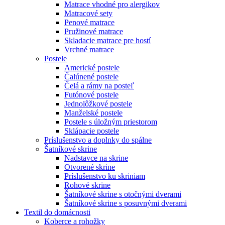
Matrace vhodné pro alergikov
Matracové sety
Penové matrace
Pružinové matrace
Skladacie matrace pre hostí
Vrchné matrace
Postele
Americké postele
Čalúnené postele
Čelá a rámy na posteľ
Futónové postele
Jednolôžkové postele
Manželské postele
Postele s úložným priestorom
Sklápacie postele
Príslušenstvo a doplnky do spálne
Šatníkové skrine
Nadstavce na skrine
Otvorené skrine
Príslušenstvo ku skriniam
Rohové skrine
Šatníkové skrine s otočnými dverami
Šatníkové skrine s posuvnými dverami
Textil do domácnosti
Koberce a rohožky