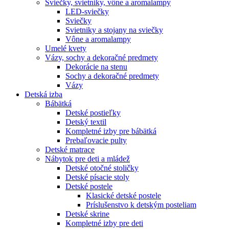
Sviečky, svietniky, vône a aromalampy
LED-sviečky
Sviečky
Svietniky a stojany na sviečky
Vône a aromalampy
Umelé kvety
Vázy, sochy a dekoračné predmety
Dekorácie na stenu
Sochy a dekoračné predmety
Vázy
Detská izba
Bábätká
Detské postieľky
Detský textil
Kompletné izby pre bábätká
Prebaľovacie pulty
Detské matrace
Nábytok pre deti a mládež
Detské otočné stoličky
Detské písacie stoly
Detské postele
Klasické detské postele
Príslušenstvo k detským posteliam
Detské skrine
Kompletné izby pre deti