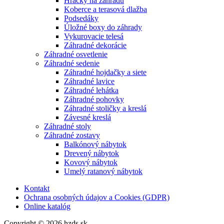
Hračky na záhradu
Koberce a terasová dlažba
Podsedáky
Úložné boxy do záhrady
Vykurovacie telesá
Záhradné dekorácie
Záhradné osvetlenie
Záhradné sedenie
Záhradné hojdačky a siete
Záhradné lavice
Záhradné lehátka
Záhradné pohovky
Záhradné stoličky a kreslá
Závesné kreslá
Záhradné stoly
Záhradné zostavy
Balkónový nábytok
Drevený nábytok
Kovový nábytok
Umelý ratanový nábytok
Kontakt
Ochrana osobných údajov a Cookies (GDPR)
Online katalóg
Copyright © 2026 hzds.sk