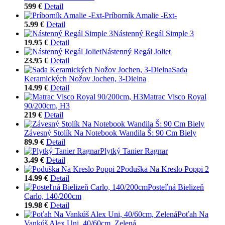
599 €
Detail
Príborník Amalie -Ext-
5.99 €
Detail
Nástenný Regál Simple 3
19.95 €
Detail
Nástenný Regál Joliet
23.95 €
Detail
Sada
Keramických Nožov Jochen, 3-Dielna
14.99 €
Detail
Matrac Visco Royal
90/200cm, H3
219 €
Detail
Závesný Stolík Na Notebook Wandila Š: 90 Cm Biely
89.9 €
Detail
Plytký Tanier Ragnar
3.49 €
Detail
Poduška Na Kreslo Poppi 2
14.99 €
Detail
Posteľná Bielizeň
Carlo, 140/200cm
19.98 €
Detail
Poťah Na
Vankúš Alex Uni, 40/60cm, Zelená