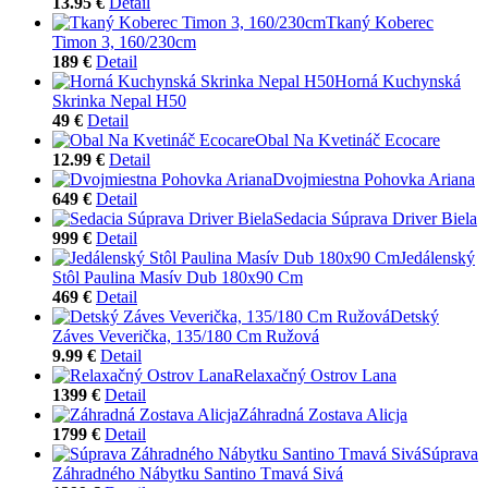
13.95 €
Detail
Tkaný Koberec
Timon 3, 160/230cm
189 €
Detail
Horná Kuchynská
Skrinka Nepal H50
49 €
Detail
Obal Na Kvetináč Ecocare
12.99 €
Detail
Dvojmiestna Pohovka Ariana
649 €
Detail
Sedacia Súprava Driver Biela
999 €
Detail
Jedálenský
Stôl Paulina Masív Dub 180x90 Cm
469 €
Detail
Detský
Záves Veverička, 135/180 Cm Ružová
9.99 €
Detail
Relaxačný Ostrov Lana
1399 €
Detail
Záhradná Zostava Alicja
1799 €
Detail
Súprava
Záhradného Nábytku Santino Tmavá Sivá