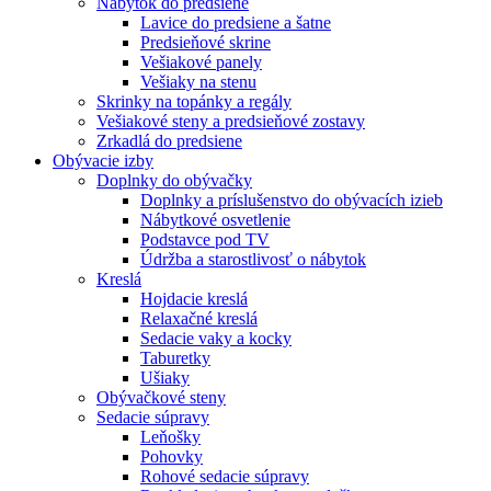
Nábytok do predsiene
Lavice do predsiene a šatne
Predsieňové skrine
Vešiakové panely
Vešiaky na stenu
Skrinky na topánky a regály
Vešiakové steny a predsieňové zostavy
Zrkadlá do predsiene
Obývacie izby
Doplnky do obývačky
Doplnky a príslušenstvo do obývacích izieb
Nábytkové osvetlenie
Podstavce pod TV
Údržba a starostlivosť o nábytok
Kreslá
Hojdacie kreslá
Relaxačné kreslá
Sedacie vaky a kocky
Taburetky
Ušiaky
Obývačkové steny
Sedacie súpravy
Leňošky
Pohovky
Rohové sedacie súpravy