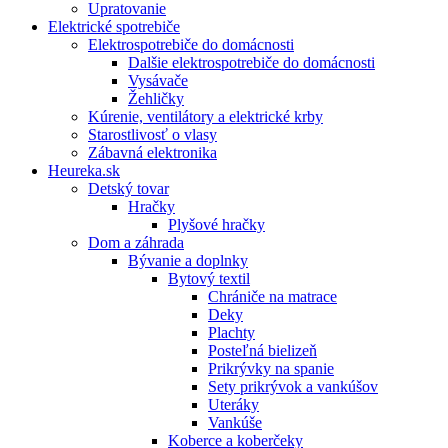
Upratovanie
Elektrické spotrebiče
Elektrospotrebiče do domácnosti
Dalšie elektrospotrebiče do domácnosti
Vysávače
Žehličky
Kúrenie, ventilátory a elektrické krby
Starostlivosť o vlasy
Zábavná elektronika
Heureka.sk
Detský tovar
Hračky
Plyšové hračky
Dom a záhrada
Bývanie a doplnky
Bytový textil
Chrániče na matrace
Deky
Plachty
Posteľná bielizeň
Prikrývky na spanie
Sety prikrývok a vankúšov
Uteráky
Vankúše
Koberce a koberčeky