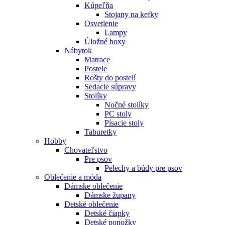
Kúpeľňa
Stojany na kefky
Osvetlenie
Lampy
Úložné boxy
Nábytok
Matrace
Postele
Rošty do postelí
Sedacie súpravy
Stolíky
Nočné stolíky
PC stoly
Písacie stoly
Taburetky
Hobby
Chovateľstvo
Pre psov
Pelechy a búdy pre psov
Oblečenie a móda
Dámske oblečenie
Dámske župany
Detské oblečenie
Detské čiapky
Detské ponožky