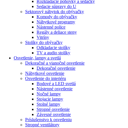
Rozkladacie pohovky a sedačky
Sedacie súpravy do U
Sektorový nábytok do obývačky
Komody do obývačky
Nábytkové programy
Nástenné police
Regály a deliace steny
Vitríny
Stolíky do obývačky
Odkladacie stolíky
TV a audio stolíky
Osvetlenie, lampy a svetlá
Dekoračné a vianočné osvetlenie
Dekoračné osvetlenie
Nábytkové osvetlenie
Osvetlenie do interiéru
Bodové a LED svetlá
Nástenné osvetlenie
Nočné lampy
Stojacie lampy
Stolné lampy
Stropné osvetlenie
Závesné osvetlenie
Príslušenstvo k osvetleniu
Stropné ventilátory