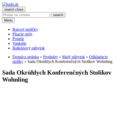
search
close
search
Menu
Barové stoličky
Písacie stoly
Postele
Vankúše
Balkónový nábytok
Domáca stránka
»
Produkty
»
Malý nábytok
»
Odkladacie
stolíky
»
Sada Okrúhlych Konferenčných Stolíkov Wohnling
Sada Okrúhlych Konferenčných Stolíkov
Wohnling