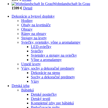
Wohnlandschaft In Grau
1599 €
Detail
Dekorácie a bytové doplnky
Hodiny
Obaly na kvetináče
Obrazy
Rámy na obrazy
Stojany na kvety
Sviečky, svietniky, vône a aromalampy
LED-sviečky
Sviečky
Svietniky a stojany na sviečky
Vône a aromalampy
Umelé kvety
Vázy, sochy a dekoračné predmety
Dekorácie na stenu
Sochy a dekoračné predmety
Vázy
Detská izba
Bábätká
Detské postieľky
Detský textil
Kompletné izby pre bábätká
Prebaľovacie pulty