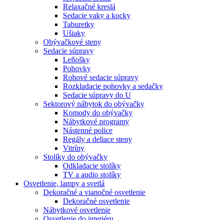
Relaxačné kreslá
Sedacie vaky a kocky
Taburetky
Ušiaky
Obývačkové steny
Sedacie súpravy
Leňošky
Pohovky
Rohové sedacie súpravy
Rozkladacie pohovky a sedačky
Sedacie súpravy do U
Sektorový nábytok do obývačky
Komody do obývačky
Nábytkové programy
Nástenné police
Regály a deliace steny
Vitríny
Stolíky do obývačky
Odkladacie stolíky
TV a audio stolíky
Osvetlenie, lampy a svetlá
Dekoračné a vianočné osvetlenie
Dekoračné osvetlenie
Nábytkové osvetlenie
Osvetlenie do interiéru