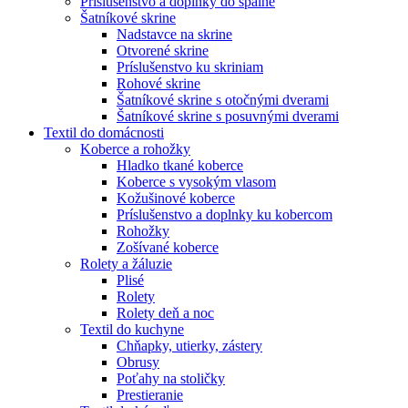
Príslušenstvo a doplnky do spálne
Šatníkové skrine
Nadstavce na skrine
Otvorené skrine
Príslušenstvo ku skriniam
Rohové skrine
Šatníkové skrine s otočnými dverami
Šatníkové skrine s posuvnými dverami
Textil do domácnosti
Koberce a rohožky
Hladko tkané koberce
Koberce s vysokým vlasom
Kožušinové koberce
Príslušenstvo a doplnky ku kobercom
Rohožky
Zošívané koberce
Rolety a žáluzie
Plisé
Rolety
Rolety deň a noc
Textil do kuchyne
Chňapky, utierky, zástery
Obrusy
Poťahy na stoličky
Prestieranie