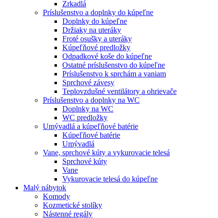
Zrkadlá
Príslušenstvo a doplnky do kúpeľne
Doplnky do kúpeľne
Držiaky na uteráky
Froté osušky a uteráky
Kúpeľňové predložky
Odpadkové koše do kúpeľne
Ostatné príslušenstvo do kúpeľne
Príslušenstvo k sprchám a vaniam
Sprchové závesy
Teplovzdušné ventilátory a ohrievače
Príslušenstvo a doplnky na WC
Doplnky na WC
WC predložky
Umývadlá a kúpeľňové batérie
Kúpeľňové batérie
Umývadlá
Vane, sprchové kúty a vykurovacie telesá
Sprchové kúty
Vane
Vykurovacie telesá do kúpeľne
Malý nábytok
Komody
Kozmetické stolíky
Nástenné regály