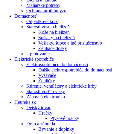
Maliarske potreby
Ochrana proti hmyzu
Domácnosť
Odpadkové koše
Starostlivosť o bielizeň
Koše na bielizeň
Sušiaky na bielizeň
Vešiaky, štipce a iné príslušenstvo
Žehliace dosky
Upratovanie
Elektrické spotrebiče
Elektrospotrebiče do domácnosti
Dalšie elektrospotrebiče do domácnosti
Vysávače
Žehličky
Kúrenie, ventilátory a elektrické krby
Starostlivosť o vlasy
Zábavná elektronika
Heureka.sk
Detský tovar
Hračky
Plyšové hračky
Dom a záhrada
Bývanie a doplnky