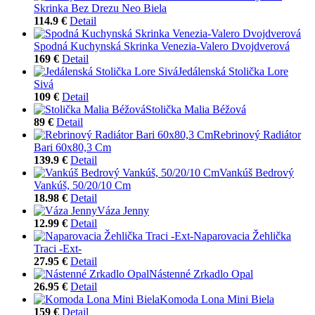
Skrinka Bez Drezu Neo Biela
114.9 €
Detail
Spodná Kuchynská Skrinka Venezia-Valero Dvojdverová
169 €
Detail
Jedálenská Stolička Lore
Sivá
109 €
Detail
Stolička Malia Béžová
89 €
Detail
Rebrinový Radiátor
Bari 60x80,3 Cm
139.9 €
Detail
Vankúš Bedrový
Vankúš, 50/20/10 Cm
18.98 €
Detail
Váza Jenny
12.99 €
Detail
Naparovacia Žehlička
Traci -Ext-
27.95 €
Detail
Nástenné Zrkadlo Opal
26.95 €
Detail
Komoda Lona Mini Biela
159 €
Detail