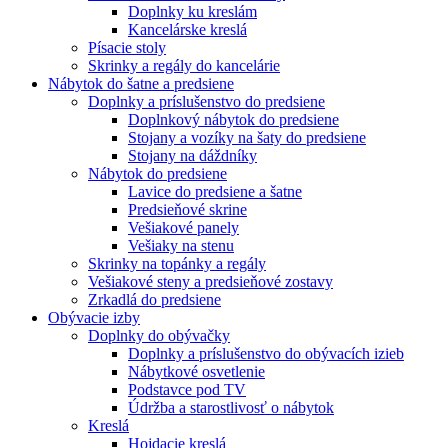
Doplnky ku kreslám
Kancelárske kreslá
Písacie stoly
Skrinky a regály do kancelárie
Nábytok do šatne a predsiene
Doplnky a príslušenstvo do predsiene
Doplnkový nábytok do predsiene
Stojany a vozíky na šaty do predsiene
Stojany na dáždníky
Nábytok do predsiene
Lavice do predsiene a šatne
Predsieňové skrine
Vešiakové panely
Vešiaky na stenu
Skrinky na topánky a regály
Vešiakové steny a predsieňové zostavy
Zrkadlá do predsiene
Obývacie izby
Doplnky do obývačky
Doplnky a príslušenstvo do obývacích izieb
Nábytkové osvetlenie
Podstavce pod TV
Údržba a starostlivosť o nábytok
Kreslá
Hojdacie kreslá