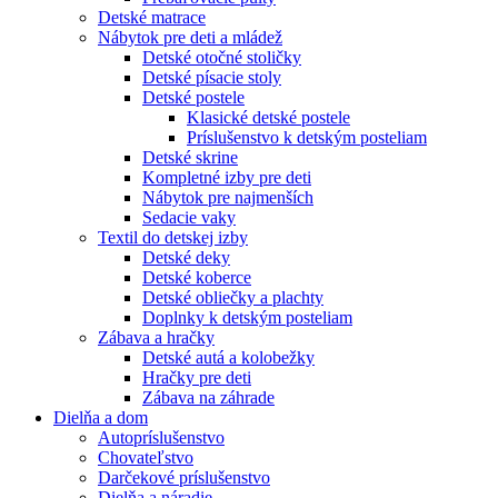
Detské matrace
Nábytok pre deti a mládež
Detské otočné stoličky
Detské písacie stoly
Detské postele
Klasické detské postele
Príslušenstvo k detským posteliam
Detské skrine
Kompletné izby pre deti
Nábytok pre najmenších
Sedacie vaky
Textil do detskej izby
Detské deky
Detské koberce
Detské obliečky a plachty
Doplnky k detským posteliam
Zábava a hračky
Detské autá a kolobežky
Hračky pre deti
Zábava na záhrade
Dielňa a dom
Autopríslušenstvo
Chovateľstvo
Darčekové príslušenstvo
Dielňa a náradie