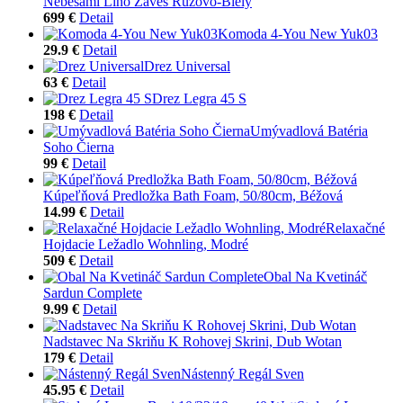
Nebesami Lino Záves Ružovo-Biely
699 €
Detail
Komoda 4-You New Yuk03
29.9 €
Detail
Drez Universal
63 €
Detail
Drez Legra 45 S
198 €
Detail
Umývadlová Batéria
Soho Čierna
99 €
Detail
Kúpeľňová Predložka Bath Foam, 50/80cm, Béžová
14.99 €
Detail
Relaxačné
Hojdacie Ležadlo Wohnling, Modré
509 €
Detail
Obal Na Kvetináč
Sardun Complete
9.99 €
Detail
Nadstavec Na Skriňu K Rohovej Skrini, Dub Wotan
179 €
Detail
Nástenný Regál Sven
45.95 €
Detail