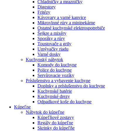
Chladničky a mrazničky
Digestory
Fritézy
Kávovary a varné kanvice
Mikrovlnné rúry a minipekárne
Ostatné kuchynské elektrospotrebiče
Šejkre a mixéry
Sporáky a rúry
Toustovače a grily
Umývačky riadu
Varné dosky
Kuchynský nábytok
Komody do kuchyne
Police do kuchyne
Servírovacie vozíky
Príslušenstvo a vybavenie kuchyne
Doplnky a príslušenstvo do kuchyne
Kuchynské batérie
Kuchynské drezy
Odpadkové koše do kuchyne
Kúpeľne
Nábytok do kúpeľne
Kúpeľňové zostavy
Regály do kúpeľne
Skrinky do kúpeľňe