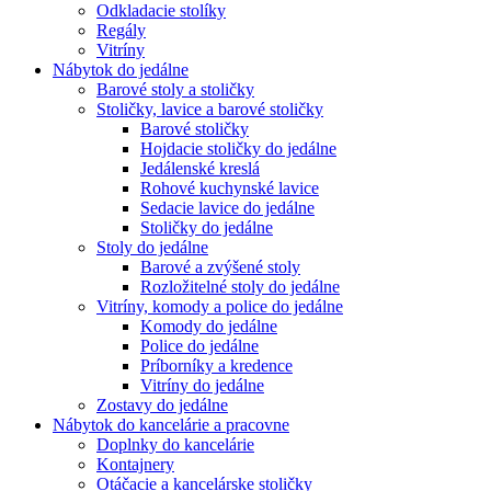
Odkladacie stolíky
Regály
Vitríny
Nábytok do jedálne
Barové stoly a stoličky
Stoličky, lavice a barové stoličky
Barové stoličky
Hojdacie stoličky do jedálne
Jedálenské kreslá
Rohové kuchynské lavice
Sedacie lavice do jedálne
Stoličky do jedálne
Stoly do jedálne
Barové a zvýšené stoly
Rozložitelné stoly do jedálne
Vitríny, komody a police do jedálne
Komody do jedálne
Police do jedálne
Príborníky a kredence
Vitríny do jedálne
Zostavy do jedálne
Nábytok do kancelárie a pracovne
Doplnky do kancelárie
Kontajnery
Otáčacie a kancelárske stoličky