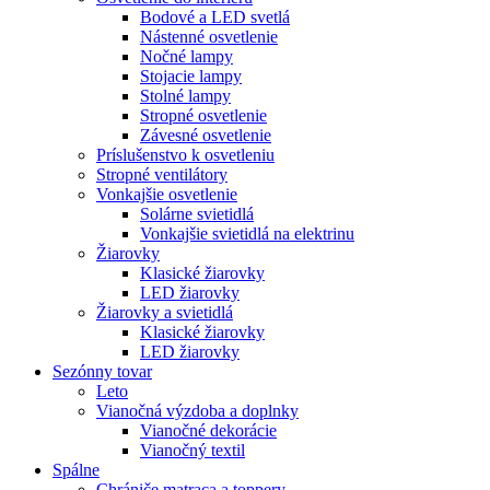
Bodové a LED svetlá
Nástenné osvetlenie
Nočné lampy
Stojacie lampy
Stolné lampy
Stropné osvetlenie
Závesné osvetlenie
Príslušenstvo k osvetleniu
Stropné ventilátory
Vonkajšie osvetlenie
Solárne svietidlá
Vonkajšie svietidlá na elektrinu
Žiarovky
Klasické žiarovky
LED žiarovky
Žiarovky a svietidlá
Klasické žiarovky
LED žiarovky
Sezónny tovar
Leto
Vianočná výzdoba a doplnky
Vianočné dekorácie
Vianočný textil
Spálne
Chrániče matraca a toppery