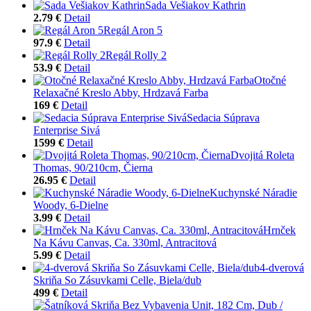
Sada Vešiakov Kathrin
2.79 €
Detail
Regál Aron 5
97.9 €
Detail
Regál Rolly 2
53.9 €
Detail
Otočné
Relaxačné Kreslo Abby, Hrdzavá Farba
169 €
Detail
Sedacia Súprava
Enterprise Sivá
1599 €
Detail
Dvojitá Roleta
Thomas, 90/210cm, Čierna
26.95 €
Detail
Kuchynské Náradie
Woody, 6-Dielne
3.99 €
Detail
Hrnček
Na Kávu Canvas, Ca. 330ml, Antracitová
5.99 €
Detail
4-dverová
Skriňa So Zásuvkami Celle, Biela/dub
499 €
Detail