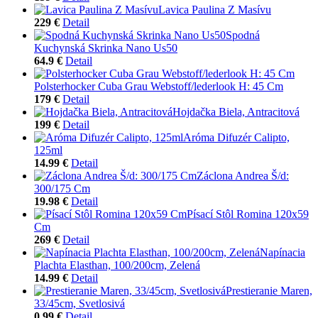
Lavica Paulina Z Masívu
229 €
Detail
Spodná
Kuchynská Skrinka Nano Us50
64.9 €
Detail
Polsterhocker Cuba Grau Webstoff/lederlook H: 45 Cm
179 €
Detail
Hojdačka Biela, Antracitová
199 €
Detail
Aróma Difuzér Calipto,
125ml
14.99 €
Detail
Záclona Andrea Š/d:
300/175 Cm
19.98 €
Detail
Písací Stôl Romina 120x59
Cm
269 €
Detail
Napínacia
Plachta Elasthan, 100/200cm, Zelená
14.99 €
Detail
Prestieranie Maren,
33/45cm, Svetlosivá
0.99 €
Detail