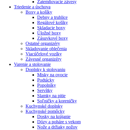
Zatemňovacie závesy
Triedenie a úschova
Boxy a košíky
Debny a truhlice
Regálové košíky
Skladacie boxy
Úložné boxy
Zásuvkové boxy
Ostatné organizéry
Skladovanie oblečenia
Viacúčelové vozíky
Závesné organizéry
Varenie a stolovanie
Doplnky k stolovaniu
Misky na ovocie
Podtácky
Popolníky
Servítky
Slamky na pitie
Soľničky a koreničky
Kuchynské doplnky
Kuchynské pomôcky
Dosky na krájanie
Dózy a poháre s vekom
Nože a držiaky nožov