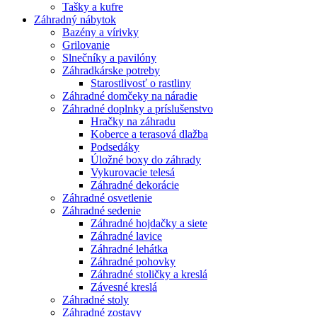
Tašky a kufre
Záhradný nábytok
Bazény a vírivky
Grilovanie
Slnečníky a pavilóny
Záhradkárske potreby
Starostlivosť o rastliny
Záhradné domčeky na náradie
Záhradné doplnky a príslušenstvo
Hračky na záhradu
Koberce a terasová dlažba
Podsedáky
Úložné boxy do záhrady
Vykurovacie telesá
Záhradné dekorácie
Záhradné osvetlenie
Záhradné sedenie
Záhradné hojdačky a siete
Záhradné lavice
Záhradné lehátka
Záhradné pohovky
Záhradné stoličky a kreslá
Závesné kreslá
Záhradné stoly
Záhradné zostavy