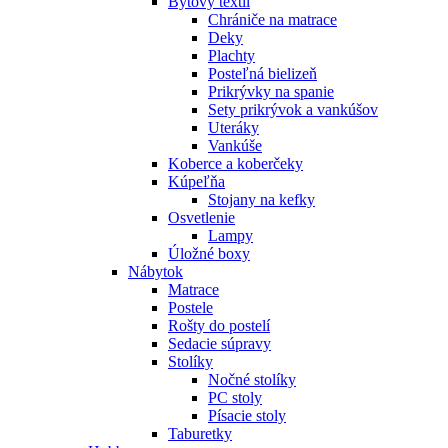
Bytový textil
Chrániče na matrace
Deky
Plachty
Posteľná bielizeň
Prikrývky na spanie
Sety prikrývok a vankúšov
Uteráky
Vankúše
Koberce a koberčeky
Kúpeľňa
Stojany na kefky
Osvetlenie
Lampy
Úložné boxy
Nábytok
Matrace
Postele
Rošty do postelí
Sedacie súpravy
Stolíky
Nočné stolíky
PC stoly
Písacie stoly
Taburetky