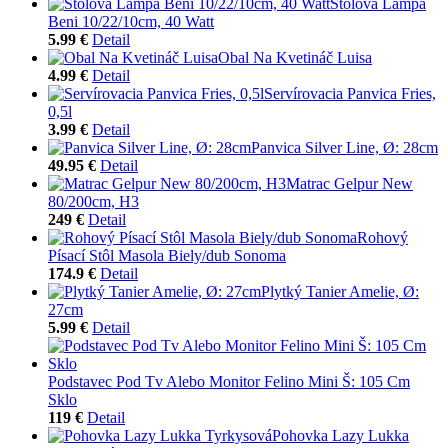
Stolová Lampa
Beni 10/22/10cm, 40 Watt
5.99 €
Detail
Obal Na Kvetináč Luisa
4.99 €
Detail
Servírovacia Panvica Fries,
0,5l
3.99 €
Detail
Panvica Silver Line, Ø: 28cm
49.95 €
Detail
Matrac Gelpur New
80/200cm, H3
249 €
Detail
Rohový
Písací Stôl Masola Biely/dub Sonoma
174.9 €
Detail
Plytký Tanier Amelie, Ø:
27cm
5.99 €
Detail
Podstavec Pod Tv Alebo Monitor Felino Mini Š: 105 Cm
Sklo
119 €
Detail
Pohovka Lazy Lukka