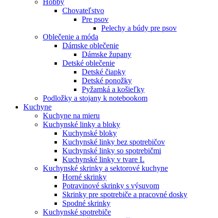
Hobby
Chovateľstvo
Pre psov
Pelechy a búdy pre psov
Oblečenie a móda
Dámske oblečenie
Dámske župany
Detské oblečenie
Detské čiapky
Detské ponožky
Pyžamká a košieľky
Podložky a stojany k notebookom
Kuchyne
Kuchyne na mieru
Kuchynské linky a bloky
Kuchynské bloky
Kuchynské linky bez spotrebičov
Kuchynské linky so spotrebičmi
Kuchynské linky v tvare L
Kuchynské skrinky a sektorové kuchyne
Horné skrinky
Potravinové skrinky s výsuvom
Skrinky pre spotrebiče a pracovné dosky
Spodné skrinky
Kuchynské spotrebiče