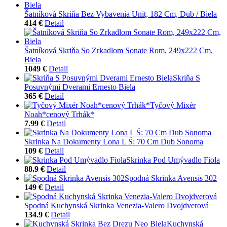
Šatníková Skriňa Bez Vybavenia Unit, 182 Cm, Dub / Biela
414 €
Detail
Šatníková Skriňa So Zrkadlom Sonate Rom, 249x222 Cm,
Biela
1049 €
Detail
Skriňa S
Posuvnými Dverami Ernesto Biela
365 €
Detail
Tyčový Mixér
Noah*cenový Trhák*
7.99 €
Detail
Skrinka Na Dokumenty Lona L Š: 70 Cm Dub Sonoma
109 €
Detail
Skrinka Pod Umývadlo Fiola
88.9 €
Detail
Spodná Skrinka Avensis 302
149 €
Detail
Spodná Kuchynská Skrinka Venezia-Valero Dvojdverová
134.9 €
Detail
Kuchynská