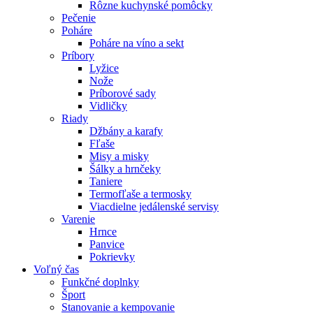
Rôzne kuchynské pomôcky
Pečenie
Poháre
Poháre na víno a sekt
Príbory
Lyžice
Nože
Príborové sady
Vidličky
Riady
Džbány a karafy
Fľaše
Misy a misky
Šálky a hrnčeky
Taniere
Termofľaše a termosky
Viacdielne jedálenské servisy
Varenie
Hrnce
Panvice
Pokrievky
Voľný čas
Funkčné doplnky
Šport
Stanovanie a kempovanie