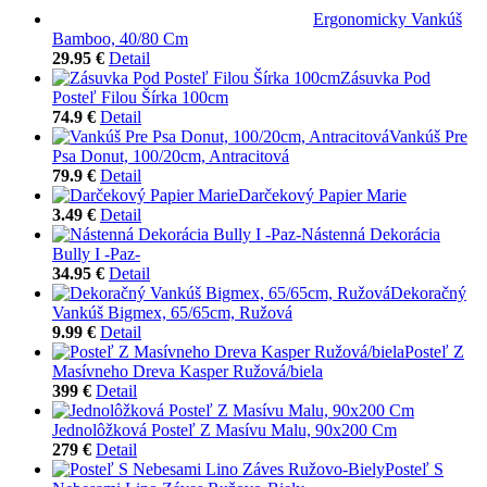
Ergonomicky Vankúš
Bamboo, 40/80 Cm
29.95 €
Detail
Zásuvka Pod
Posteľ Filou Šírka 100cm
74.9 €
Detail
Vankúš Pre
Psa Donut, 100/20cm, Antracitová
79.9 €
Detail
Darčekový Papier Marie
3.49 €
Detail
Nástenná Dekorácia
Bully I -Paz-
34.95 €
Detail
Dekoračný
Vankúš Bigmex, 65/65cm, Ružová
9.99 €
Detail
Posteľ Z
Masívneho Dreva Kasper Ružová/biela
399 €
Detail
Jednolôžková Posteľ Z Masívu Malu, 90x200 Cm
279 €
Detail
Posteľ S