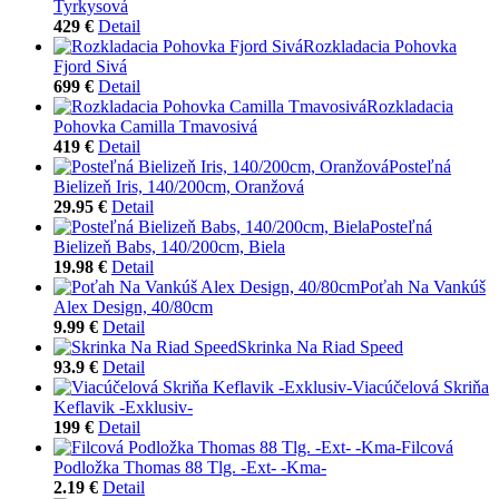
Tyrkysová
429 €
Detail
Rozkladacia Pohovka
Fjord Sivá
699 €
Detail
Rozkladacia
Pohovka Camilla Tmavosivá
419 €
Detail
Posteľná
Bielizeň Iris, 140/200cm, Oranžová
29.95 €
Detail
Posteľná
Bielizeň Babs, 140/200cm, Biela
19.98 €
Detail
Poťah Na Vankúš
Alex Design, 40/80cm
9.99 €
Detail
Skrinka Na Riad Speed
93.9 €
Detail
Viacúčelová Skriňa
Keflavik -Exklusiv-
199 €
Detail
Filcová
Podložka Thomas 88 Tlg. -Ext- -Kma-
2.19 €
Detail