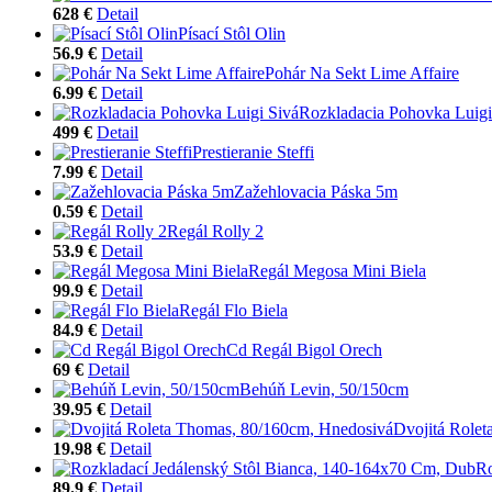
628 €
Detail
Písací Stôl Olin
56.9 €
Detail
Pohár Na Sekt Lime Affaire
6.99 €
Detail
Rozkladacia Pohovka Luigi
499 €
Detail
Prestieranie Steffi
7.99 €
Detail
Zažehlovacia Páska 5m
0.59 €
Detail
Regál Rolly 2
53.9 €
Detail
Regál Megosa Mini Biela
99.9 €
Detail
Regál Flo Biela
84.9 €
Detail
Cd Regál Bigol Orech
69 €
Detail
Behúň Levin, 50/150cm
39.95 €
Detail
Dvojitá Role
19.98 €
Detail
Ro
89.9 €
Detail