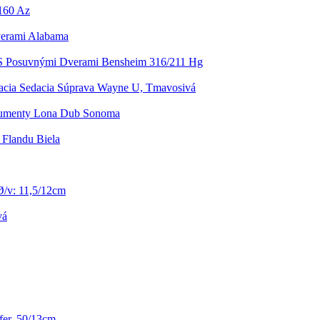
 160 Az
verami Alabama
 S Posuvnými Dverami Bensheim 316/211 Hg
acia Sedacia Súprava Wayne U, Tmavosivá
umenty Lona Dub Sonoma
Flandu Biela
Ø/v: 11,5/12cm
vá
er, 50/13cm