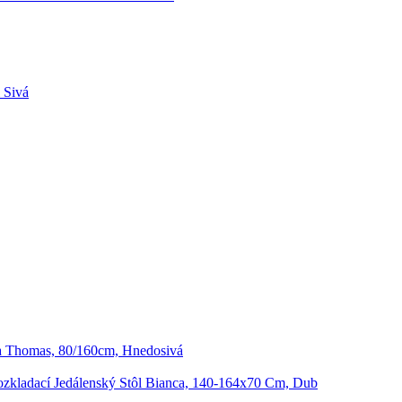
 Sivá
ta Thomas, 80/160cm, Hnedosivá
zkladací Jedálenský Stôl Bianca, 140-164x70 Cm, Dub