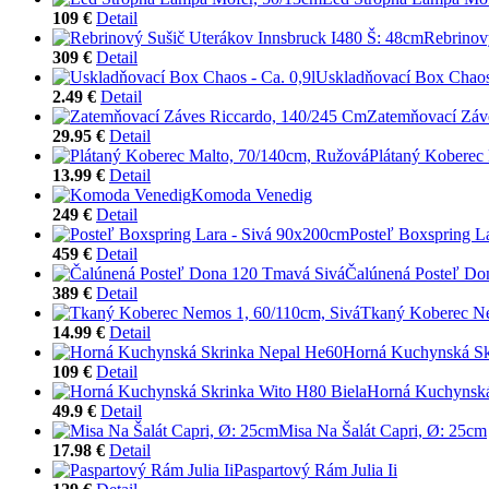
109 €
Detail
Rebrinov
309 €
Detail
Uskladňovací Box Chaos 
2.49 €
Detail
Zatemňovací Záv
29.95 €
Detail
Plátaný Koberec
13.99 €
Detail
Komoda Venedig
249 €
Detail
Posteľ Boxspring L
459 €
Detail
Čalúnená Posteľ Do
389 €
Detail
Tkaný Koberec Ne
14.99 €
Detail
Horná Kuchynská Sk
109 €
Detail
Horná Kuchynská
49.9 €
Detail
Misa Na Šalát Capri, Ø: 25cm
17.98 €
Detail
Paspartový Rám Julia Ii