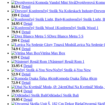
Dvojdverová Komod
84.9 €
Detail
Dreven
339 €
Detail
Konferenčný Stolík Light, B
34.95 €
Detail
Konferenčný Stolík Wood 1
79.9 €
Detail
Drez Blanco Metra 5 S
299 €
Detail
Lavica Na Sedenie
74.9 €
Detail
Vitrína Max Box
619 €
Detail
Nástenný Regál Rom 1
33.95 €
Detail
Nočný Stolík 4-You New
52.9 €
Detail
Komoda Osaka Šírka 46cm
72.9 €
Detail
Obal Na Kvetináč Moda,
39.95 €
Detail
Odkladací Stolík Bali
19.95 €
Detail
Otvorená Skri