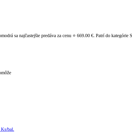
drá sa najčastejšie predáva za cenu ⭐ 669.00 €. Patrí do kategórie Sp
pomôže
 Ks/bal.