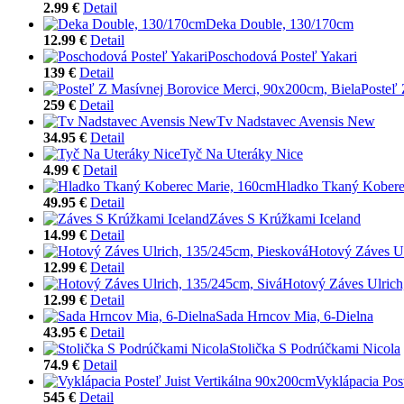
2.99 €
Detail
Deka Double, 130/170cm
12.99 €
Detail
Poschodová Posteľ Yakari
139 €
Detail
Posteľ 
259 €
Detail
Tv Nadstavec Avensis New
34.95 €
Detail
Tyč Na Uteráky Nice
4.99 €
Detail
Hladko Tkaný Kobere
49.95 €
Detail
Záves S Krúžkami Iceland
14.99 €
Detail
Hotový Záves Ul
12.99 €
Detail
Hotový Záves Ulrich
12.99 €
Detail
Sada Hrncov Mia, 6-Dielna
43.95 €
Detail
Stolička S Podrúčkami Nicola
74.9 €
Detail
Vyklápacia Pos
545 €
Detail