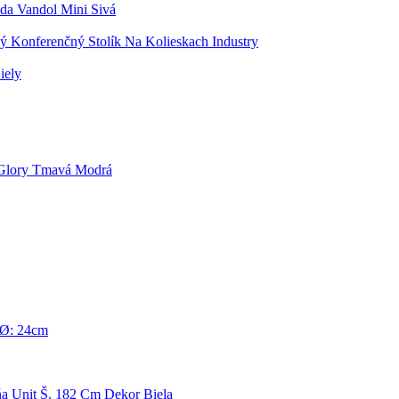
a Vandol Mini Sivá
ý Konferenčný Stolík Na Kolieskach Industry
iely
 Glory Tmavá Modrá
 Ø: 24cm
ňa Unit Š. 182 Cm Dekor Biela