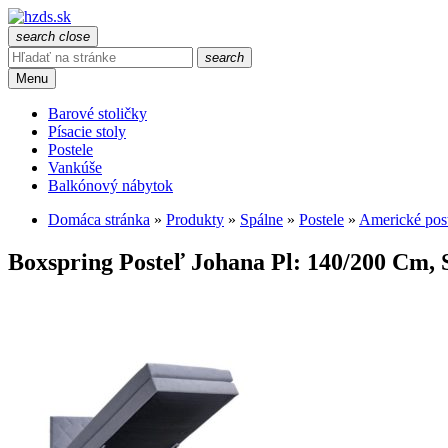
search
close
search
Menu
Barové stoličky
Písacie stoly
Postele
Vankúše
Balkónový nábytok
Domáca stránka
»
Produkty
»
Spálne
»
Postele
»
Americké pos
Boxspring Posteľ Johana Pl: 140/200 Cm,