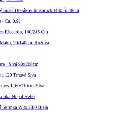
ý Sušič Uterákov Innsbruck I480 Š: 48cm
- Ca. 0,9l
es Riccardo, 140/245 Cm
 Malto, 70/140cm, Ružová
ara - Sivá 90x200cm
na 120 Tmavá Sivá
mos 1, 60/110cm, Sivá
rinka Nepal He60
 Skrinka Wito H80 Biela