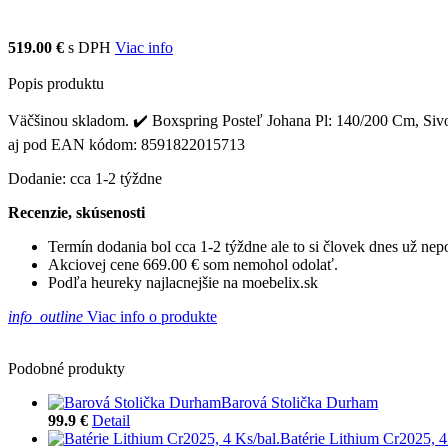
519.00 €
s DPH
Viac info
Popis produktu
Väčšinou skladom. ✔️ Boxspring Posteľ Johana Pl: 140/200 Cm, Sivomo
aj pod EAN kódom: 8591822015713
Dodanie: cca 1-2 týždne
Recenzie, skúsenosti
Termín dodania bol cca 1-2 týždne ale to si človek dnes už ne
Akciovej cene 669.00 € som nemohol odolať.
Podľa heureky najlacnejšie na moebelix.sk
info_outline
Viac info o produkte
Podobné produkty
Barová Stolička Durham
99.9 €
Detail
Batérie Lithium Cr2025, 4