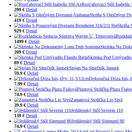
Rozťahovací Stôl Isabella
299 €
Detail
Skriňa S Otočnými D
419 €
Detail
Skriňa
929 €
Detail
Rozklad
1499 €
Detail
Skrinka Na Dok
209 €
Detail
Skrinka Pod Umývadlo 
89 €
Detail
Stojan Na Slnečník Jannek
59.9 €
Detail
Dekoračná Dóza Isis, 
7.99 €
Detail
Plastová Stolička Plaza Fialo
74.9 €
Detail
Zamatová Stolička Lio Sivá
39.9 €
Detail
Jedálenský Stôl Severin 110
139 €
Detail
Jedálenský Stôl Sigmund 80
74.9 €
Detail
Led Stropná Lampa Mof