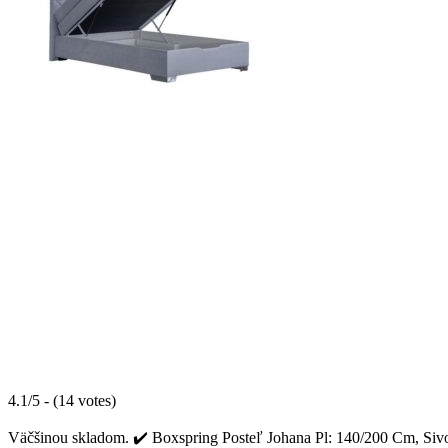
4.1/5 - (14 votes)
Väčšinou skladom. ✔️ Boxspring Posteľ Johana Pl: 140/200 Cm, Sivom