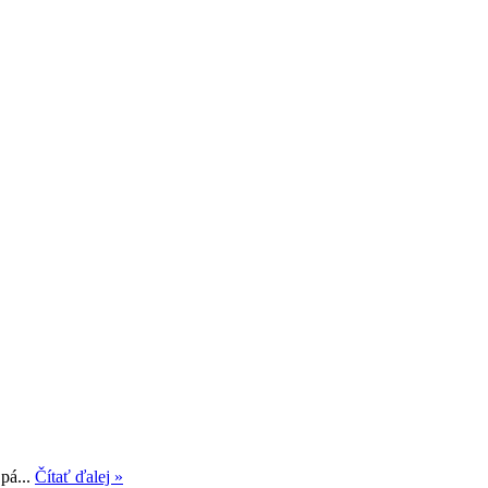
pá...
Čítať ďalej »