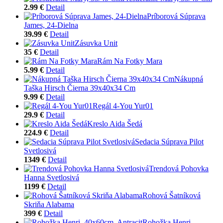
2.99 €
Detail
Príborová Súprava
James, 24-Dielna
39.99 €
Detail
Zásuvka Unit
35 €
Detail
Rám Na Fotky Mara
5.99 €
Detail
Nákupná
Taška Hirsch Čierna 39x40x34 Cm
9.99 €
Detail
Regál 4-You Yur01
29.9 €
Detail
Kreslo Aida Šedá
224.9 €
Detail
Sedacia Súprava Pilot
Svetlosivá
1349 €
Detail
Trendová Pohovka
Hanna Svetlosivá
1199 €
Detail
Rohová Šatníková
Skriňa Alabama
399 €
Detail
Rohožka Henri,