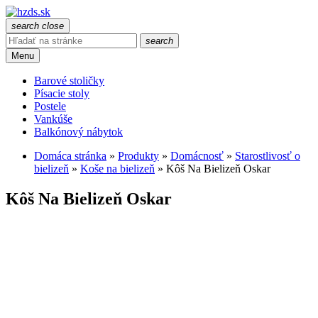
search
close
search
Menu
Barové stoličky
Písacie stoly
Postele
Vankúše
Balkónový nábytok
Domáca stránka
»
Produkty
»
Domácnosť
»
Starostlivosť o
bielizeň
»
Koše na bielizeň
»
Kôš Na Bielizeň Oskar
Kôš Na Bielizeň Oskar