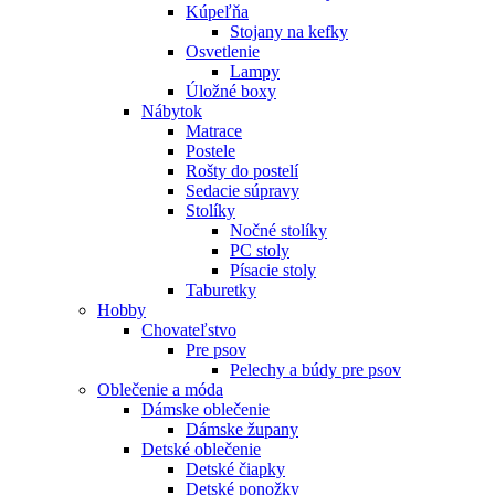
Kúpeľňa
Stojany na kefky
Osvetlenie
Lampy
Úložné boxy
Nábytok
Matrace
Postele
Rošty do postelí
Sedacie súpravy
Stolíky
Nočné stolíky
PC stoly
Písacie stoly
Taburetky
Hobby
Chovateľstvo
Pre psov
Pelechy a búdy pre psov
Oblečenie a móda
Dámske oblečenie
Dámske župany
Detské oblečenie
Detské čiapky
Detské ponožky