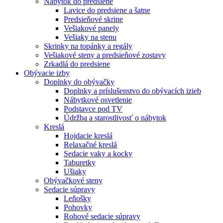
Nábytok do predsiene
Lavice do predsiene a šatne
Predsieňové skrine
Vešiakové panely
Vešiaky na stenu
Skrinky na topánky a regály
Vešiakové steny a predsieňové zostavy
Zrkadlá do predsiene
Obývacie izby
Doplnky do obývačky
Doplnky a príslušenstvo do obývacích izieb
Nábytkové osvetlenie
Podstavce pod TV
Údržba a starostlivosť o nábytok
Kreslá
Hojdacie kreslá
Relaxačné kreslá
Sedacie vaky a kocky
Taburetky
Ušiaky
Obývačkové steny
Sedacie súpravy
Leňošky
Pohovky
Rohové sedacie súpravy