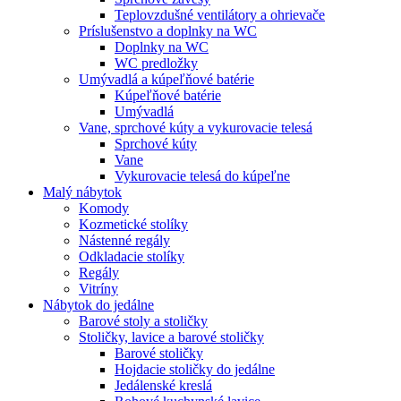
Teplovzdušné ventilátory a ohrievače
Príslušenstvo a doplnky na WC
Doplnky na WC
WC predložky
Umývadlá a kúpeľňové batérie
Kúpeľňové batérie
Umývadlá
Vane, sprchové kúty a vykurovacie telesá
Sprchové kúty
Vane
Vykurovacie telesá do kúpeľne
Malý nábytok
Komody
Kozmetické stolíky
Nástenné regály
Odkladacie stolíky
Regály
Vitríny
Nábytok do jedálne
Barové stoly a stoličky
Stoličky, lavice a barové stoličky
Barové stoličky
Hojdacie stoličky do jedálne
Jedálenské kreslá