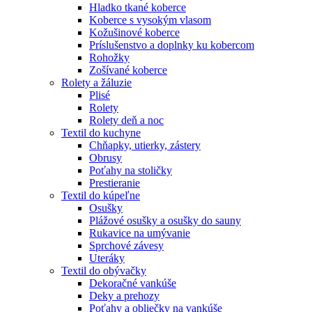
Hladko tkané koberce
Koberce s vysokým vlasom
Kožušinové koberce
Príslušenstvo a doplnky ku kobercom
Rohožky
Zošívané koberce
Rolety a žáluzie
Plisé
Rolety
Rolety deň a noc
Textil do kuchyne
Chňapky, utierky, zástery
Obrusy
Poťahy na stoličky
Prestieranie
Textil do kúpeľne
Osušky
Plážové osušky a osušky do sauny
Rukavice na umývanie
Sprchové závesy
Uteráky
Textil do obývačky
Dekoračné vankúše
Deky a prehozy
Poťahy a obliečky na vankúše