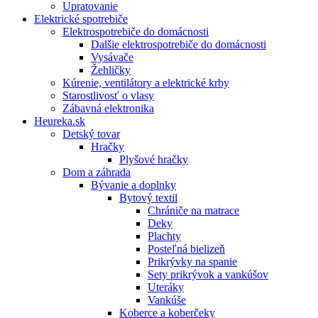
Upratovanie
Elektrické spotrebiče
Elektrospotrebiče do domácnosti
Dalšie elektrospotrebiče do domácnosti
Vysávače
Žehličky
Kúrenie, ventilátory a elektrické krby
Starostlivosť o vlasy
Zábavná elektronika
Heureka.sk
Detský tovar
Hračky
Plyšové hračky
Dom a záhrada
Bývanie a doplnky
Bytový textil
Chrániče na matrace
Deky
Plachty
Posteľná bielizeň
Prikrývky na spanie
Sety prikrývok a vankúšov
Uteráky
Vankúše
Koberce a koberčeky