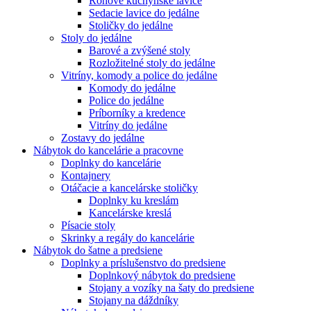
Rohové kuchynské lavice
Sedacie lavice do jedálne
Stoličky do jedálne
Stoly do jedálne
Barové a zvýšené stoly
Rozložitelné stoly do jedálne
Vitríny, komody a police do jedálne
Komody do jedálne
Police do jedálne
Príborníky a kredence
Vitríny do jedálne
Zostavy do jedálne
Nábytok do kancelárie a pracovne
Doplnky do kancelárie
Kontajnery
Otáčacie a kancelárske stoličky
Doplnky ku kreslám
Kancelárske kreslá
Písacie stoly
Skrinky a regály do kancelárie
Nábytok do šatne a predsiene
Doplnky a príslušenstvo do predsiene
Doplnkový nábytok do predsiene
Stojany a vozíky na šaty do predsiene
Stojany na dáždníky