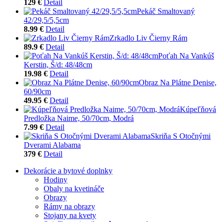
129 €
Detail
Pekáč Smaltovaný
42/29,5/5,5cm
8.99 €
Detail
Zrkadlo Liv Čierny Rám
89.9 €
Detail
Poťah Na Vankúš
Kerstin, Š/d: 48/48cm
19.98 €
Detail
Obraz Na Plátne Denise,
60/90cm
49.95 €
Detail
Kúpeľňová
Predložka Naime, 50/70cm, Modrá
7.99 €
Detail
Skriňa S Otočnými
Dverami Alabama
379 €
Detail
Dekorácie a bytové doplnky
Hodiny
Obaly na kvetináče
Obrazy
Rámy na obrazy
Stojany na kvety