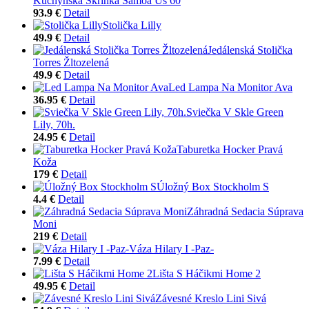
Kuchynská Skrinka Samoa Us 60
93.9 €
Detail
Stolička Lilly
49.9 €
Detail
Jedálenská Stolička
Torres Žltozelená
49.9 €
Detail
Led Lampa Na Monitor Ava
36.95 €
Detail
Sviečka V Skle Green
Lily, 70h.
24.95 €
Detail
Taburetka Hocker Pravá
Koža
179 €
Detail
Úložný Box Stockholm S
4.4 €
Detail
Záhradná Sedacia Súprava
Moni
219 €
Detail
Váza Hilary I -Paz-
7.99 €
Detail
Lišta S Háčikmi Home 2
49.95 €
Detail
Závesné Kreslo Lini Sivá