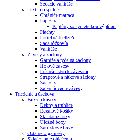
Sedacie vankúše
Textil do spálne
Chrániče matraca
Paplóny
Paplóny so syntetickou výplňou
Plachty
Posteľná bielizeň
Sada lôžkovín
Vankúše
Závesy a záclony
Garniže a tyče na záclony
Hotové závesy
Príslušenstvo k závesom
Strapcové a nitkové záclony
Záclony
Zatemňovacie závesy
Triedenie a úschova
Boxy a košíky
Debny a truhlice
Regálové košíky
Skladacie boxy
Úložné boxy
Zásuvkové boxy
Ostatné organizéry
Skladovanie oblečenia