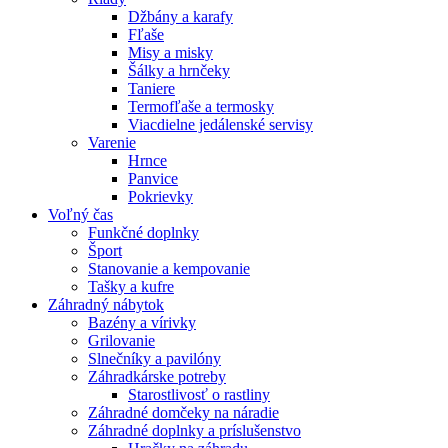
Džbány a karafy
Fľaše
Misy a misky
Šálky a hrnčeky
Taniere
Termofľaše a termosky
Viacdielne jedálenské servisy
Varenie
Hrnce
Panvice
Pokrievky
Voľný čas
Funkčné doplnky
Šport
Stanovanie a kempovanie
Tašky a kufre
Záhradný nábytok
Bazény a vírivky
Grilovanie
Slnečníky a pavilóny
Záhradkárske potreby
Starostlivosť o rastliny
Záhradné domčeky na náradie
Záhradné doplnky a príslušenstvo