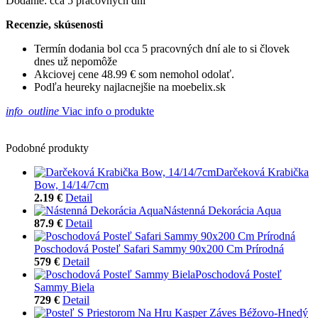
Dodanie: cca 5 pracovných dní
Recenzie, skúsenosti
Termín dodania bol cca 5 pracovných dní ale to si človek
dnes už nepomôže
Akciovej cene 48.99 € som nemohol odolať.
Podľa heureky najlacnejšie na moebelix.sk
info_outline
Viac info o produkte
Podobné produkty
Darčeková Krabička
Bow, 14/14/7cm
2.19 €
Detail
Nástenná Dekorácia Aqua
87.9 €
Detail
Poschodová Posteľ Safari Sammy 90x200 Cm Prírodná
579 €
Detail
Poschodová Posteľ
Sammy Biela
729 €
Detail