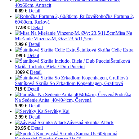
40x60cm, Antracit
0.89 €
Detail
Rohožka Fortuna 2,
60/80cm, Ružová
17.98 €
Detail
Misa Na
Miešanie Vinzenz-M, Ø/v: 23,5/11,5cm
7.99 €
Detail
Šatníková Skriňa Celle Extra
199 €
Detail
Šatníková
Skriňa Includo, Biela / Dub Puccini
1069 €
Detail
Šatníková Skriňa So Zrkadlom Kopenhagen, Grafitová
719 €
Detail
Poduška
Na Sedenie Anita, 40/40/4cm, Červená
5.99 €
Detail
Servítky Kai
2.99 €
Detail
Závesná Skrinka Attack
29.95 €
Detail
Spodná