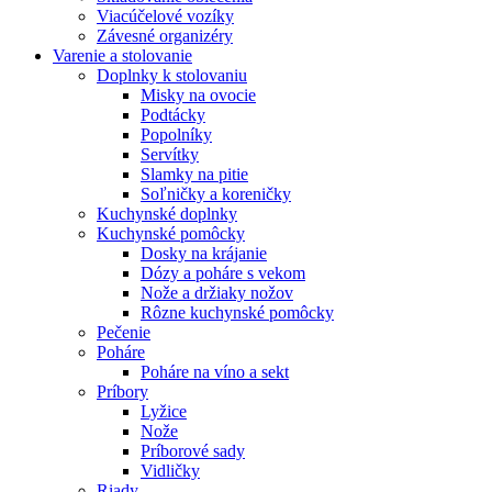
Viacúčelové vozíky
Závesné organizéry
Varenie a stolovanie
Doplnky k stolovaniu
Misky na ovocie
Podtácky
Popolníky
Servítky
Slamky na pitie
Soľničky a koreničky
Kuchynské doplnky
Kuchynské pomôcky
Dosky na krájanie
Dózy a poháre s vekom
Nože a držiaky nožov
Rôzne kuchynské pomôcky
Pečenie
Poháre
Poháre na víno a sekt
Príbory
Lyžice
Nože
Príborové sady
Vidličky
Riady