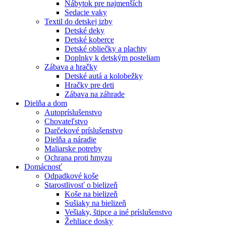
Nábytok pre najmenších
Sedacie vaky
Textil do detskej izby
Detské deky
Detské koberce
Detské obliečky a plachty
Doplnky k detským posteliam
Zábava a hračky
Detské autá a kolobežky
Hračky pre deti
Zábava na záhrade
Dielňa a dom
Autopríslušenstvo
Chovateľstvo
Darčekové príslušenstvo
Dielňa a náradie
Maliarske potreby
Ochrana proti hmyzu
Domácnosť
Odpadkové koše
Starostlivosť o bielizeň
Koše na bielizeň
Sušiaky na bielizeň
Vešiaky, štipce a iné príslušenstvo
Žehliace dosky