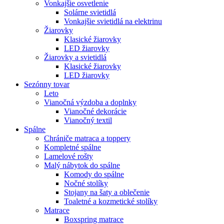
Vonkajšie osvetlenie
Solárne svietidlá
Vonkajšie svietidlá na elektrinu
Žiarovky
Klasické žiarovky
LED žiarovky
Žiarovky a svietidlá
Klasické žiarovky
LED žiarovky
Sezónny tovar
Leto
Vianočná výzdoba a doplnky
Vianočné dekorácie
Vianočný textil
Spálne
Chrániče matraca a toppery
Kompletné spálne
Lamelové rošty
Malý nábytok do spálne
Komody do spálne
Nočné stolíky
Stojany na šaty a oblečenie
Toaletné a kozmetické stolíky
Matrace
Boxspring matrace