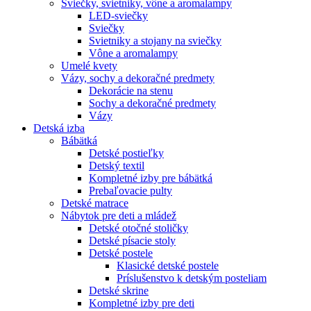
Sviečky, svietniky, vône a aromalampy
LED-sviečky
Sviečky
Svietniky a stojany na sviečky
Vône a aromalampy
Umelé kvety
Vázy, sochy a dekoračné predmety
Dekorácie na stenu
Sochy a dekoračné predmety
Vázy
Detská izba
Bábätká
Detské postieľky
Detský textil
Kompletné izby pre bábätká
Prebaľovacie pulty
Detské matrace
Nábytok pre deti a mládež
Detské otočné stoličky
Detské písacie stoly
Detské postele
Klasické detské postele
Príslušenstvo k detským posteliam
Detské skrine
Kompletné izby pre deti