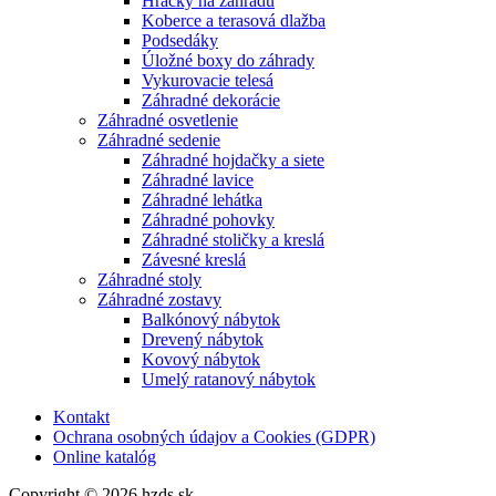
Hračky na záhradu
Koberce a terasová dlažba
Podsedáky
Úložné boxy do záhrady
Vykurovacie telesá
Záhradné dekorácie
Záhradné osvetlenie
Záhradné sedenie
Záhradné hojdačky a siete
Záhradné lavice
Záhradné lehátka
Záhradné pohovky
Záhradné stoličky a kreslá
Závesné kreslá
Záhradné stoly
Záhradné zostavy
Balkónový nábytok
Drevený nábytok
Kovový nábytok
Umelý ratanový nábytok
Kontakt
Ochrana osobných údajov a Cookies (GDPR)
Online katalóg
Copyright © 2026 hzds.sk