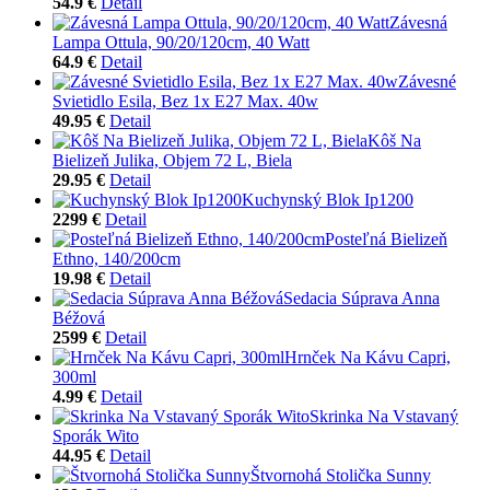
54.9 €
Detail
Závesná
Lampa Ottula, 90/20/120cm, 40 Watt
64.9 €
Detail
Závesné
Svietidlo Esila, Bez 1x E27 Max. 40w
49.95 €
Detail
Kôš Na
Bielizeň Julika, Objem 72 L, Biela
29.95 €
Detail
Kuchynský Blok Ip1200
2299 €
Detail
Posteľná Bielizeň
Ethno, 140/200cm
19.98 €
Detail
Sedacia Súprava Anna
Béžová
2599 €
Detail
Hrnček Na Kávu Capri,
300ml
4.99 €
Detail
Skrinka Na Vstavaný
Sporák Wito
44.95 €
Detail
Štvornohá Stolička Sunny