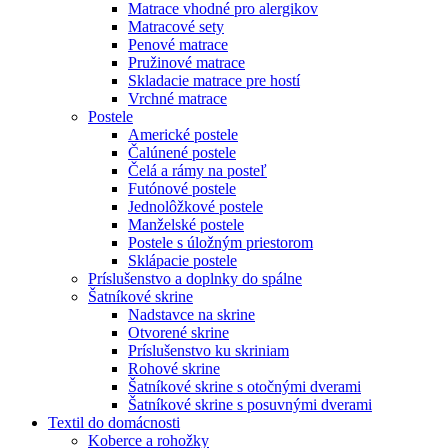
Matrace vhodné pro alergikov
Matracové sety
Penové matrace
Pružinové matrace
Skladacie matrace pre hostí
Vrchné matrace
Postele
Americké postele
Čalúnené postele
Čelá a rámy na posteľ
Futónové postele
Jednolôžkové postele
Manželské postele
Postele s úložným priestorom
Sklápacie postele
Príslušenstvo a doplnky do spálne
Šatníkové skrine
Nadstavce na skrine
Otvorené skrine
Príslušenstvo ku skriniam
Rohové skrine
Šatníkové skrine s otočnými dverami
Šatníkové skrine s posuvnými dverami
Textil do domácnosti
Koberce a rohožky