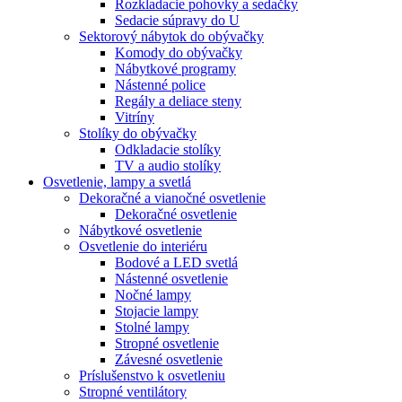
Rozkladacie pohovky a sedačky
Sedacie súpravy do U
Sektorový nábytok do obývačky
Komody do obývačky
Nábytkové programy
Nástenné police
Regály a deliace steny
Vitríny
Stolíky do obývačky
Odkladacie stolíky
TV a audio stolíky
Osvetlenie, lampy a svetlá
Dekoračné a vianočné osvetlenie
Dekoračné osvetlenie
Nábytkové osvetlenie
Osvetlenie do interiéru
Bodové a LED svetlá
Nástenné osvetlenie
Nočné lampy
Stojacie lampy
Stolné lampy
Stropné osvetlenie
Závesné osvetlenie
Príslušenstvo k osvetleniu
Stropné ventilátory