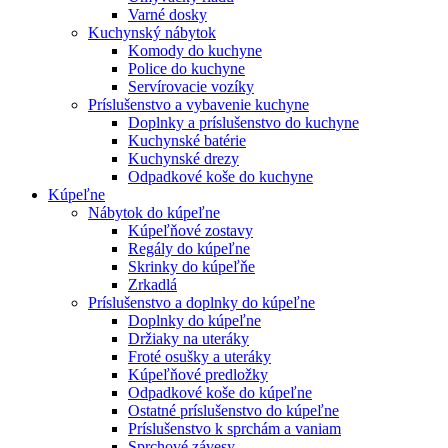
Varné dosky
Kuchynský nábytok
Komody do kuchyne
Police do kuchyne
Servírovacie vozíky
Príslušenstvo a vybavenie kuchyne
Doplnky a príslušenstvo do kuchyne
Kuchynské batérie
Kuchynské drezy
Odpadkové koše do kuchyne
Kúpeľne
Nábytok do kúpeľne
Kúpeľňové zostavy
Regály do kúpeľne
Skrinky do kúpeľňe
Zrkadlá
Príslušenstvo a doplnky do kúpeľne
Doplnky do kúpeľne
Držiaky na uteráky
Froté osušky a uteráky
Kúpeľňové predložky
Odpadkové koše do kúpeľne
Ostatné príslušenstvo do kúpeľne
Príslušenstvo k sprchám a vaniam
Sprchové závesy