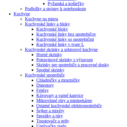
Pyžamká a košieľky
Podložky a stojany k notebookom
Kuchyne
Kuchyne na mieru
Kuchynské linky a bloky
Kuchynské bloky
Kuchynské linky bez spotrebičov
Kuchynské linky so spotrebičmi
Kuchynské linky v tvare L
Kuchynské skrinky a sektorové kuchyne
Horné skrinky
Potravinové skrinky s výsuvom
Skrinky pre spotrebiče a pracovné dosky
Spodné skrinky
Kuchynské spotrebiče
Chladničky a mrazničky
Digestory
Fritézy
Kávovary a varné kanvice
Mikrovlnné rúry a minipekárne
Ostatné kuchynské elektrospotrebiče
Šejkre a mixéry
Sporáky a rúry
Toustovače a grily
Umývačky riadu