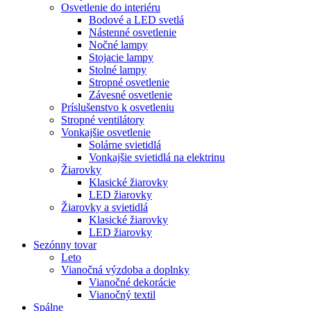
Osvetlenie do interiéru
Bodové a LED svetlá
Nástenné osvetlenie
Nočné lampy
Stojacie lampy
Stolné lampy
Stropné osvetlenie
Závesné osvetlenie
Príslušenstvo k osvetleniu
Stropné ventilátory
Vonkajšie osvetlenie
Solárne svietidlá
Vonkajšie svietidlá na elektrinu
Žiarovky
Klasické žiarovky
LED žiarovky
Žiarovky a svietidlá
Klasické žiarovky
LED žiarovky
Sezónny tovar
Leto
Vianočná výzdoba a doplnky
Vianočné dekorácie
Vianočný textil
Spálne