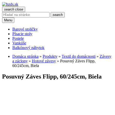
search
close
search
Menu
Barové stoličky
Písacie stoly
Postele
Vankúše
Balkónový nábytok
Domáca stránka
»
Produkty
»
Textil do domácnosti
»
Závesy
a záclony
»
Hotové závesy
»
Posuvný Záves Flipp,
60/245cm, Biela
Posuvný Záves Flipp, 60/245cm, Biela