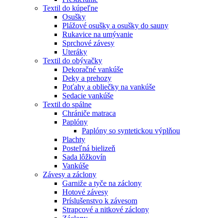
Textil do kúpeľne
Osušky
Plážové osušky a osušky do sauny
Rukavice na umývanie
Sprchové závesy
Uteráky
Textil do obývačky
Dekoračné vankúše
Deky a prehozy
Poťahy a obliečky na vankúše
Sedacie vankúše
Textil do spálne
Chrániče matraca
Paplóny
Paplóny so syntetickou výplňou
Plachty
Posteľná bielizeň
Sada lôžkovín
Vankúše
Závesy a záclony
Garniže a tyče na záclony
Hotové závesy
Príslušenstvo k závesom
Strapcové a nitkové záclony