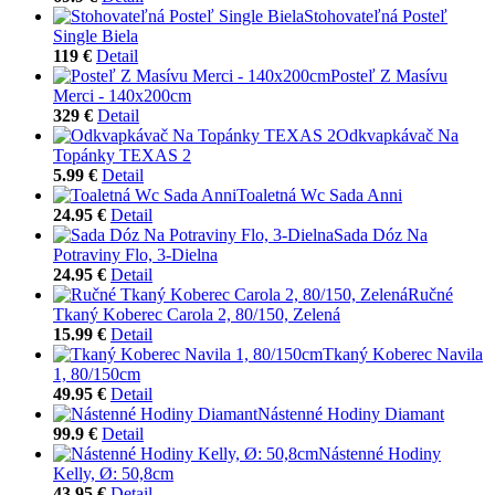
Stohovateľná Posteľ
Single Biela
119 €
Detail
Posteľ Z Masívu
Merci - 140x200cm
329 €
Detail
Odkvapkávač Na
Topánky TEXAS 2
5.99 €
Detail
Toaletná Wc Sada Anni
24.95 €
Detail
Sada Dóz Na
Potraviny Flo, 3-Dielna
24.95 €
Detail
Ručné
Tkaný Koberec Carola 2, 80/150, Zelená
15.99 €
Detail
Tkaný Koberec Navila
1, 80/150cm
49.95 €
Detail
Nástenné Hodiny Diamant
99.9 €
Detail
Nástenné Hodiny
Kelly, Ø: 50,8cm
43.95 €
Detail