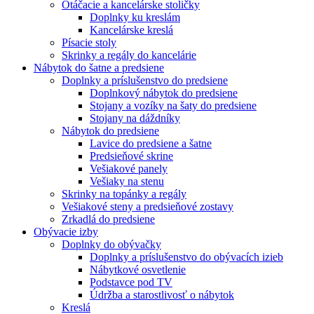
Otáčacie a kancelárske stoličky
Doplnky ku kreslám
Kancelárske kreslá
Písacie stoly
Skrinky a regály do kancelárie
Nábytok do šatne a predsiene
Doplnky a príslušenstvo do predsiene
Doplnkový nábytok do predsiene
Stojany a vozíky na šaty do predsiene
Stojany na dáždníky
Nábytok do predsiene
Lavice do predsiene a šatne
Predsieňové skrine
Vešiakové panely
Vešiaky na stenu
Skrinky na topánky a regály
Vešiakové steny a predsieňové zostavy
Zrkadlá do predsiene
Obývacie izby
Doplnky do obývačky
Doplnky a príslušenstvo do obývacích izieb
Nábytkové osvetlenie
Podstavce pod TV
Údržba a starostlivosť o nábytok
Kreslá