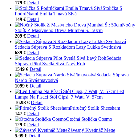
179 €
Detail
Stolička S
Podrúčkami Emilia Tmavá Sivá
149 €
Detail
Nočný
Stolík Z Masívneho Dreva Mumbai Š.: 50cm
209 €
Detail
Sedacia Súprava S Rozkladom Lazy Lukka Svetlosivá
689 €
Detail
Sedacia
Súprava Pilot Svetlá Sivá Ľavý Roh
1549 €
Detail
Sedacia Súprava
Nardo Sivá/tmavosivá
1099 €
Detail
Led
Lampa Na Písací Stôl Cipsi, 7 Watt, V: 57cm
16.98 €
Detail
Príručný Stolík Sheesham
147 €
Detail
Otočná Stolička Cosmo
129 €
Detail
Závesný Kvetináč Mette
5.99 €
Detail