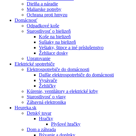
Dielňa a náradie
Maliarske potreby
Ochrana proti hmyzu
Domácnosť
Odpadkové koše
Starostlivosť o bielizeň
Koše na bielizeň
Sušiaky na bielizeň
Vešiaky, štipce a iné príslušenstvo
Žehliace dosky
Upratovanie
Elektrické spotrebiče
Elektrospotrebiče do domácnosti
Dalšie elektrospotrebiče do domácnosti
Vysávače
Žehličky
Kúrenie, ventilátory a elektrické krby
Starostlivosť o vlasy
Zábavná elektronika
Heureka.sk
Detský tovar
Hračky
Plyšové hračky
Dom a záhrada
Bývanie a doplnky