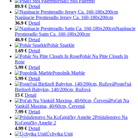
Písací Stôl Palermo
89.9 €
Detail
Napínacie Prestieradlo Jersey Ca. 160-180x200cm
36.9 €
Detail
Napínacie
Prestieradlo Satin Ca. 160-180x200cm
46.9 €
Detail
Pohár Sparkle
1.69 €
Detail
Pohár Na Pitie Clouds In
Rose
5.99 €
Detail
Popolník Marble
5.99 €
Detail
Posteľná
Bielizeň Babylon, 140/200cm, Ružová
15 €
Detail
Poťah Na
Vankúš Maxima, 40/60cm, Červená
7.99 €
Detail
Príslušenstvo Na
Koľajničky Amelie 2
4.99 €
Detail
Úchytka Unit