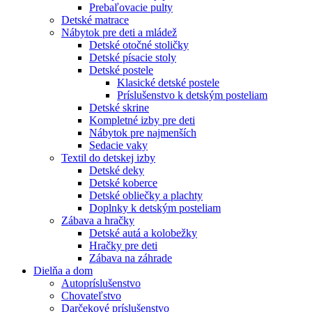
Prebaľovacie pulty
Detské matrace
Nábytok pre deti a mládež
Detské otočné stoličky
Detské písacie stoly
Detské postele
Klasické detské postele
Príslušenstvo k detským posteliam
Detské skrine
Kompletné izby pre deti
Nábytok pre najmenších
Sedacie vaky
Textil do detskej izby
Detské deky
Detské koberce
Detské obliečky a plachty
Doplnky k detským posteliam
Zábava a hračky
Detské autá a kolobežky
Hračky pre deti
Zábava na záhrade
Dielňa a dom
Autopríslušenstvo
Chovateľstvo
Darčekové príslušenstvo