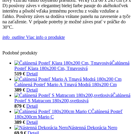
nový vzhľad vášho obytného priestoru. Veľký cca 60 x 245 cm (Š x
D) posúvny záves v elegantnej bielej farbe pasuje do akéhokoľvek
interiéru a pôsobí vďaka jemnému povrchu z voálu vzdušne a
ľahko. Posúvny záves sa dodáva vrátane panelu na zavesenie a tyče
na zaťaženie. V prípade potreby je možné záves prať v práčke do
30°C.
info_outline
Viac info o produkte
Podobné produkty
Čalúnená
Posteľ Klara 180x200 Cm, Tmavosivá
519 €
Detail
Čalúnená Posteľ Mario A Tmavá Modrá 180x200 Cm
389 €
Detail
Čalúnená
Posteľ S Matracom 180x200,svetlosivá
879 €
Detail
Čalúnená Posteľ
180x200cm Mario C
389 €
Detail
Nástenná Dekorácia Nero
69.9 €
Detail