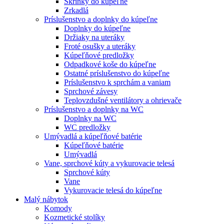
Skrinky do kúpeľňe
Zrkadlá
Príslušenstvo a doplnky do kúpeľne
Doplnky do kúpeľne
Držiaky na uteráky
Froté osušky a uteráky
Kúpeľňové predložky
Odpadkové koše do kúpeľne
Ostatné príslušenstvo do kúpeľne
Príslušenstvo k sprchám a vaniam
Sprchové závesy
Teplovzdušné ventilátory a ohrievače
Príslušenstvo a doplnky na WC
Doplnky na WC
WC predložky
Umývadlá a kúpeľňové batérie
Kúpeľňové batérie
Umývadlá
Vane, sprchové kúty a vykurovacie telesá
Sprchové kúty
Vane
Vykurovacie telesá do kúpeľne
Malý nábytok
Komody
Kozmetické stolíky