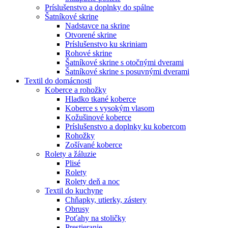
Príslušenstvo a doplnky do spálne
Šatníkové skrine
Nadstavce na skrine
Otvorené skrine
Príslušenstvo ku skriniam
Rohové skrine
Šatníkové skrine s otočnými dverami
Šatníkové skrine s posuvnými dverami
Textil do domácnosti
Koberce a rohožky
Hladko tkané koberce
Koberce s vysokým vlasom
Kožušinové koberce
Príslušenstvo a doplnky ku kobercom
Rohožky
Zošívané koberce
Rolety a žáluzie
Plisé
Rolety
Rolety deň a noc
Textil do kuchyne
Chňapky, utierky, zástery
Obrusy
Poťahy na stoličky
Prestieranie