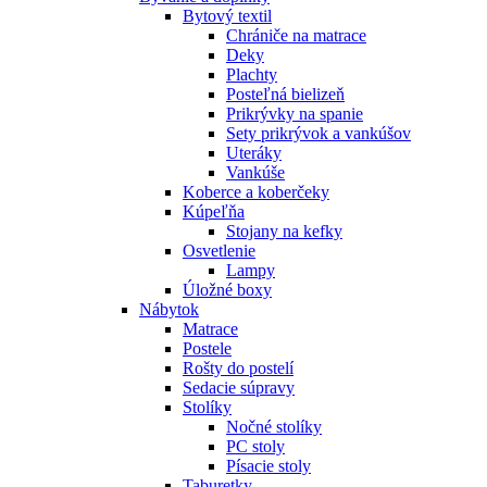
Bytový textil
Chrániče na matrace
Deky
Plachty
Posteľná bielizeň
Prikrývky na spanie
Sety prikrývok a vankúšov
Uteráky
Vankúše
Koberce a koberčeky
Kúpeľňa
Stojany na kefky
Osvetlenie
Lampy
Úložné boxy
Nábytok
Matrace
Postele
Rošty do postelí
Sedacie súpravy
Stolíky
Nočné stolíky
PC stoly
Písacie stoly
Taburetky