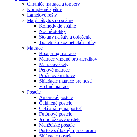
Chrániče matraca a toppery
Kompletné spálne
Lamelové rošty
Malý nábytok do spálne
Komody do spálne
Nočné stolíky
Stojany na šaty a oblečenie
Toaletné a kozmetické stolíky
Matrace
Boxspring matrace
Matrace vhodné pro alergikov
Matracové sety
Penové matrace
Pružinové matrace
Skladacie matrace pre hostí
Vrchné matrace
Postele
Americké postele
Čalúnené postele
Čelá a rámy na posteľ
Futónové postele
Jednolôžkové postele
Manželské postele
Postele s úložným priestorom
Sklápacie postele