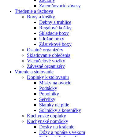
Záclony
Zatemňovacie závesy
Triedenie a úschova
Boxy a košíky
Debny a truhlice
Regálové košíky
Skladacie boxy
Úložné boxy
Zásuvkové boxy
Ostatné organizéry
Skladovanie oblečenia
Viacúčelové vozíky
Závesné organizéry
Varenie a stolovanie
Doplnky k stolovaniu
Misky na ovocie
Podtácky
Popolníky
Servítky
Slamky na pitie
Soľničky a koreničky
Kuchynské doplnky
Kuchynské pomôcky
Dosky na krájanie
Dózy a poháre s vekom