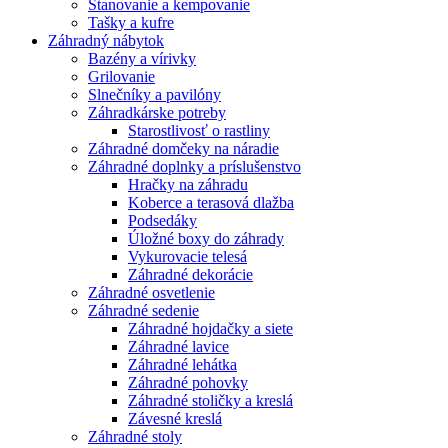
Stanovanie a kempovanie
Tašky a kufre
Záhradný nábytok
Bazény a vírivky
Grilovanie
Slnečníky a pavilóny
Záhradkárske potreby
Starostlivosť o rastliny
Záhradné domčeky na náradie
Záhradné doplnky a príslušenstvo
Hračky na záhradu
Koberce a terasová dlažba
Podsedáky
Úložné boxy do záhrady
Vykurovacie telesá
Záhradné dekorácie
Záhradné osvetlenie
Záhradné sedenie
Záhradné hojdačky a siete
Záhradné lavice
Záhradné lehátka
Záhradné pohovky
Záhradné stoličky a kreslá
Závesné kreslá
Záhradné stoly