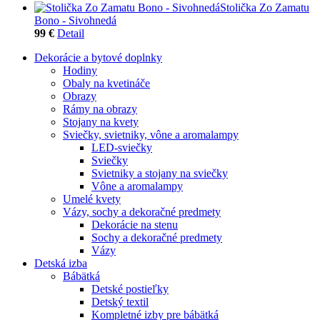
Stolička Zo Zamatu
Bono - Sivohnedá
99 €
Detail
Dekorácie a bytové doplnky
Hodiny
Obaly na kvetináče
Obrazy
Rámy na obrazy
Stojany na kvety
Sviečky, svietniky, vône a aromalampy
LED-sviečky
Sviečky
Svietniky a stojany na sviečky
Vône a aromalampy
Umelé kvety
Vázy, sochy a dekoračné predmety
Dekorácie na stenu
Sochy a dekoračné predmety
Vázy
Detská izba
Bábätká
Detské postieľky
Detský textil
Kompletné izby pre bábätká