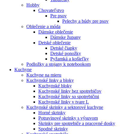
Hobby
Chovateľstvo
Pre psov
Pelechy a búdy pre psov
Oblečenie a móda
Dámske oblečenie
Dámske župany
Detské oblečenie
Detské čiapky
Detské ponožky
Pyžamká a košieľky
Podložky a stojany k notebookom
Kuchyne
Kuchyne na mieru
Kuchynské linky a bloky
Kuchynské bloky
Kuchynské linky bez spotrebičov
Kuchynské linky so spotrebičmi
Kuchynské linky v tvare L
Kuchynské skrinky a sektorové kuchyne
Horné skrinky
Potravinové skrinky s výsuvom
Skrinky pre spotrebiče a pracovné dosky
Spodné skrinky