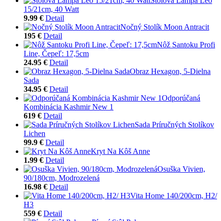
Stolová Lampa Leo
15/21cm, 40 Watt
9.99 €
Detail
Nočný Stolík Moon Antracit
195 €
Detail
Nôž Santoku Profi
Line, Čepeľ: 17,5cm
24.95 €
Detail
Obraz Hexagon, 5-Dielna
Sada
34.95 €
Detail
Odporúčaná
Kombinácia Kashmir New 1
619 €
Detail
Sada Príručných Stolíkov
Lichen
99.9 €
Detail
Kryt Na Kôš Anne
1.99 €
Detail
Osuška Vivien,
90/180cm, Modrozelená
16.98 €
Detail
Vita Home 140/200cm, H2/
H3
559 €
Detail