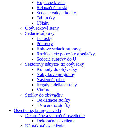
Hojdacie kreslá
Relaxačné kreslá
Sedacie vaky a kocky
Taburetky
Ušiaky
Obývačkové steny
Sedacie súpravy
Leňošky
Pohovky
Rohové sedacie súpravy
Rozkladacie pohovky a sedačky
Sedacie súpravy do U
Sektorový nábytok do obývačky
Komody do obývačky
Nábytkové programy
Nástenné police
Regály a deliace steny
Vitríny
Stolíky do obývačky
Odkladacie stolíky
TV a audio stolíky
Osvetlenie, lampy a svetlá
Dekoračné a vianočné osvetlenie
Dekoračné osvetlenie
Nábytkové osvetlenie