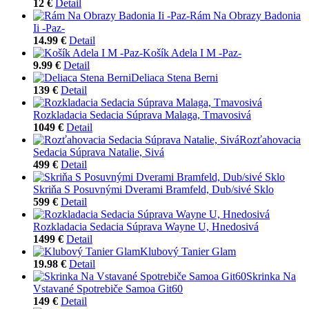
12 €
Detail
Rám Na Obrazy Badonia
Ii -Paz-
14.99 €
Detail
Košík Adela I M -Paz-
9.99 €
Detail
Deliaca Stena Berni
139 €
Detail
Rozkladacia Sedacia Súprava Malaga, Tmavosivá
1049 €
Detail
Rozťahovacia
Sedacia Súprava Natalie, Sivá
499 €
Detail
Skriňa S Posuvnými Dverami Bramfeld, Dub/sivé Sklo
599 €
Detail
Rozkladacia Sedacia Súprava Wayne U, Hnedosivá
1499 €
Detail
Klubový Tanier Glam
19.98 €
Detail
Skrinka Na
Vstavané Spotrebiče Samoa Git60
149 €
Detail