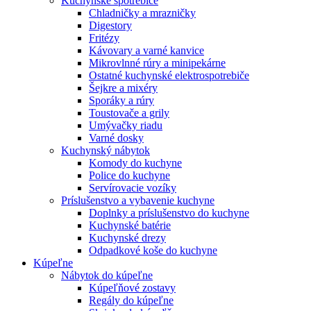
Kuchynské spotrebiče
Chladničky a mrazničky
Digestory
Fritézy
Kávovary a varné kanvice
Mikrovlnné rúry a minipekárne
Ostatné kuchynské elektrospotrebiče
Šejkre a mixéry
Sporáky a rúry
Toustovače a grily
Umývačky riadu
Varné dosky
Kuchynský nábytok
Komody do kuchyne
Police do kuchyne
Servírovacie vozíky
Príslušenstvo a vybavenie kuchyne
Doplnky a príslušenstvo do kuchyne
Kuchynské batérie
Kuchynské drezy
Odpadkové koše do kuchyne
Kúpeľne
Nábytok do kúpeľne
Kúpeľňové zostavy
Regály do kúpeľne