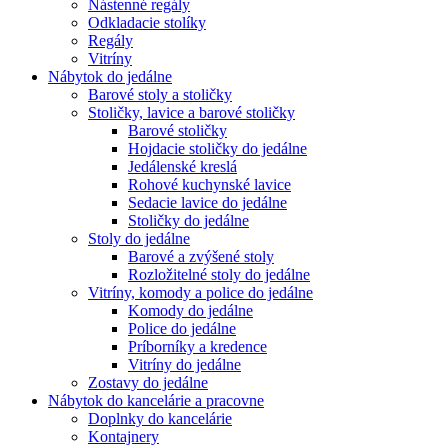
Nástenné regály
Odkladacie stolíky
Regály
Vitríny
Nábytok do jedálne
Barové stoly a stoličky
Stoličky, lavice a barové stoličky
Barové stoličky
Hojdacie stoličky do jedálne
Jedálenské kreslá
Rohové kuchynské lavice
Sedacie lavice do jedálne
Stoličky do jedálne
Stoly do jedálne
Barové a zvýšené stoly
Rozložitelné stoly do jedálne
Vitríny, komody a police do jedálne
Komody do jedálne
Police do jedálne
Príborníky a kredence
Vitríny do jedálne
Zostavy do jedálne
Nábytok do kancelárie a pracovne
Doplnky do kancelárie
Kontajnery