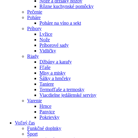
Nože a držiaky nožov
Rôzne kuchynské pomôcky
Pečenie
Poháre
Poháre na víno a sekt
Príbory
Lyžice
Nože
Príborové sady
Vidličky
Riady
Džbány a karafy
Fľaše
Misy a misky
Šálky a hrnčeky
Taniere
Termofľaše a termosky
Viacdielne jedálenské servisy
Varenie
Hrnce
Panvice
Pokrievky
Voľný čas
Funkčné doplnky
Šport