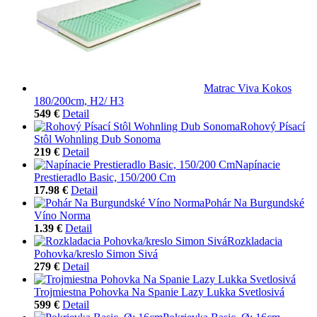
Matrac Viva Kokos
180/200cm, H2/ H3
549 €
Detail
Rohový Písací
Stôl Wohnling Dub Sonoma
219 €
Detail
Napínacie
Prestieradlo Basic, 150/200 Cm
17.98 €
Detail
Pohár Na Burgundské
Víno Norma
1.39 €
Detail
Rozkladacia
Pohovka/kreslo Simon Sivá
279 €
Detail
Trojmiestna Pohovka Na Spanie Lazy Lukka Svetlosivá
599 €
Detail