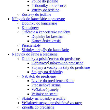
Police do jedálne
Príborníky a kredence
Vitríny do jedálne
Zostavy do jedálne
Nábytok do kancelárie a pracovne
Doplnky do kancelárie
Kontajnery
Otáčacie a kancelárske stoličky
Doplnky ku kreslám
Kancelárske kreslá
Písacie stoly
Skrinky a regály do kancelárie
Nábytok do šatne a predsiene
Doplnky a príslušenstvo do predsiene
Doplnkový nábytok do predsiene
Stojany a vozíky na šaty do predsiene
Stojany na dáždníky
Nábytok do predsiene
Lavice do predsiene a šatne
Predsieňové skrine
Vešiakové panely
Vešiaky na stenu
Skrinky na topánky a regály
Vešiakové steny a predsieňové zostavy
Zrkadlá do predsiene