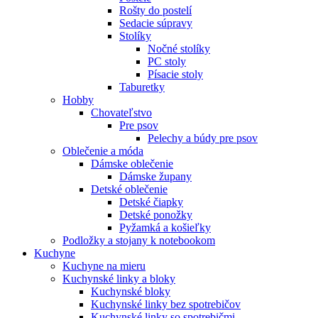
Rošty do postelí
Sedacie súpravy
Stolíky
Nočné stolíky
PC stoly
Písacie stoly
Taburetky
Hobby
Chovateľstvo
Pre psov
Pelechy a búdy pre psov
Oblečenie a móda
Dámske oblečenie
Dámske župany
Detské oblečenie
Detské čiapky
Detské ponožky
Pyžamká a košieľky
Podložky a stojany k notebookom
Kuchyne
Kuchyne na mieru
Kuchynské linky a bloky
Kuchynské bloky
Kuchynské linky bez spotrebičov
Kuchynské linky so spotrebičmi