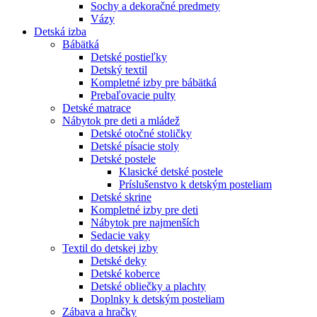
Sochy a dekoračné predmety
Vázy
Detská izba
Bábätká
Detské postieľky
Detský textil
Kompletné izby pre bábätká
Prebaľovacie pulty
Detské matrace
Nábytok pre deti a mládež
Detské otočné stoličky
Detské písacie stoly
Detské postele
Klasické detské postele
Príslušenstvo k detským posteliam
Detské skrine
Kompletné izby pre deti
Nábytok pre najmenších
Sedacie vaky
Textil do detskej izby
Detské deky
Detské koberce
Detské obliečky a plachty
Doplnky k detským posteliam
Zábava a hračky