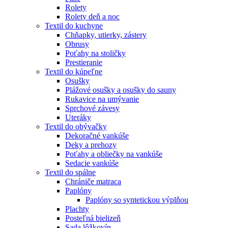
Rolety
Rolety deň a noc
Textil do kuchyne
Chňapky, utierky, zástery
Obrusy
Poťahy na stoličky
Prestieranie
Textil do kúpeľne
Osušky
Plážové osušky a osušky do sauny
Rukavice na umývanie
Sprchové závesy
Uteráky
Textil do obývačky
Dekoračné vankúše
Deky a prehozy
Poťahy a obliečky na vankúše
Sedacie vankúše
Textil do spálne
Chrániče matraca
Paplóny
Paplóny so syntetickou výplňou
Plachty
Posteľná bielizeň
Sada lôžkovín