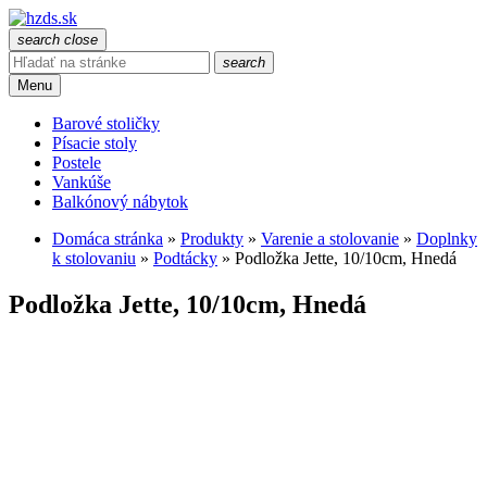
search
close
search
Menu
Barové stoličky
Písacie stoly
Postele
Vankúše
Balkónový nábytok
Domáca stránka
»
Produkty
»
Varenie a stolovanie
»
Doplnky
k stolovaniu
»
Podtácky
»
Podložka Jette, 10/10cm, Hnedá
Podložka Jette, 10/10cm, Hnedá