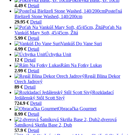
Pokrievka Basic, Ø: 16cm
4.49 €
Detail
Posteľná
Bielizeň Stone Washed, 140/200cm
29.95 €
Detail
Poťah Na
Vankúš Mary Soft, 45/45cm, Žltá
5.99 €
Detail
Vankúš Do Vane Suri
4.99 €
Detail
Úchytka Unit
12 €
Detail
Rám Na Fotky Lukas
2.99 €
Detail
Regál Blina Dekor
Orech Jadrový
89 €
Detail
Rozkladací
Jedálenský Stôl Scott Sivý
724.9 €
Detail
Obracačka Gourmet
8.99 €
Detail
2-dverová
Šatníková Skriňa Base 2, Dub
57.9 €
Detail