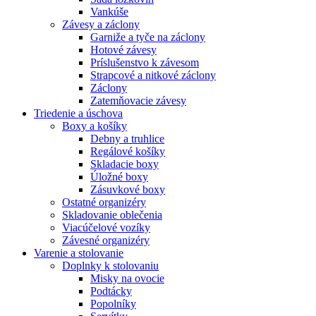
Vankúše
Závesy a záclony
Garniže a tyče na záclony
Hotové závesy
Príslušenstvo k závesom
Strapcové a nitkové záclony
Záclony
Zatemňovacie závesy
Triedenie a úschova
Boxy a košíky
Debny a truhlice
Regálové košíky
Skladacie boxy
Úložné boxy
Zásuvkové boxy
Ostatné organizéry
Skladovanie oblečenia
Viacúčelové vozíky
Závesné organizéry
Varenie a stolovanie
Doplnky k stolovaniu
Misky na ovocie
Podtácky
Popolníky