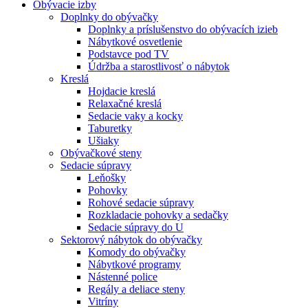
Obývacie izby
Doplnky do obývačky
Doplnky a príslušenstvo do obývacích izieb
Nábytkové osvetlenie
Podstavce pod TV
Údržba a starostlivosť o nábytok
Kreslá
Hojdacie kreslá
Relaxačné kreslá
Sedacie vaky a kocky
Taburetky
Ušiaky
Obývačkové steny
Sedacie súpravy
Leňošky
Pohovky
Rohové sedacie súpravy
Rozkladacie pohovky a sedačky
Sedacie súpravy do U
Sektorový nábytok do obývačky
Komody do obývačky
Nábytkové programy
Nástenné police
Regály a deliace steny
Vitríny