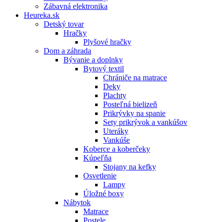
Zábavná elektronika
Heureka.sk
Detský tovar
Hračky
Plyšové hračky
Dom a záhrada
Bývanie a doplnky
Bytový textil
Chrániče na matrace
Deky
Plachty
Posteľná bielizeň
Prikrývky na spanie
Sety prikrývok a vankúšov
Uteráky
Vankúše
Koberce a koberčeky
Kúpeľňa
Stojany na kefky
Osvetlenie
Lampy
Úložné boxy
Nábytok
Matrace
Postele