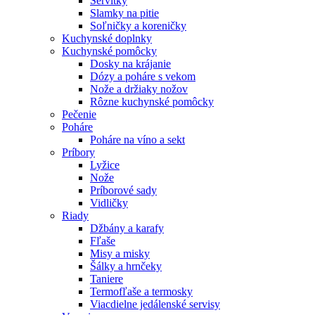
Servítky
Slamky na pitie
Soľničky a koreničky
Kuchynské doplnky
Kuchynské pomôcky
Dosky na krájanie
Dózy a poháre s vekom
Nože a držiaky nožov
Rôzne kuchynské pomôcky
Pečenie
Poháre
Poháre na víno a sekt
Príbory
Lyžice
Nože
Príborové sady
Vidličky
Riady
Džbány a karafy
Fľaše
Misy a misky
Šálky a hrnčeky
Taniere
Termofľaše a termosky
Viacdielne jedálenské servisy