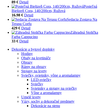
89 €
Detail
Posteľná
Bielizeň Cora, 140/200cm, Ružová
16.98 €
Detail
Sedacia Zostava Na
Terasu Corfu
429 €
Detail
Záhradná Stolička
Farba Cappucino
33 €
Detail
Dekorácie a bytové doplnky
Hodiny
Obaly na kvetináče
Obrazy
Rámy na obrazy
Stojany na kvety
Sviečky, svietniky, vône a aromalampy
LED-sviečky
Sviečky
Svietniky a stojany na sviečky
Vône a aromalampy
Umelé kvety
Vázy, sochy a dekoračné predmety
Dekorácie na stenu