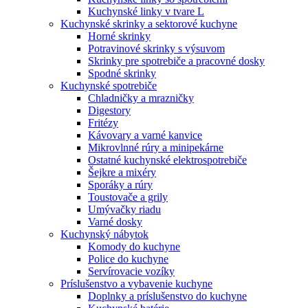
Kuchynské linky v tvare L
Kuchynské skrinky a sektorové kuchyne
Horné skrinky
Potravinové skrinky s výsuvom
Skrinky pre spotrebiče a pracovné dosky
Spodné skrinky
Kuchynské spotrebiče
Chladničky a mrazničky
Digestory
Fritézy
Kávovary a varné kanvice
Mikrovlnné rúry a minipekárne
Ostatné kuchynské elektrospotrebiče
Šejkre a mixéry
Sporáky a rúry
Toustovače a grily
Umývačky riadu
Varné dosky
Kuchynský nábytok
Komody do kuchyne
Police do kuchyne
Servírovacie vozíky
Príslušenstvo a vybavenie kuchyne
Doplnky a príslušenstvo do kuchyne