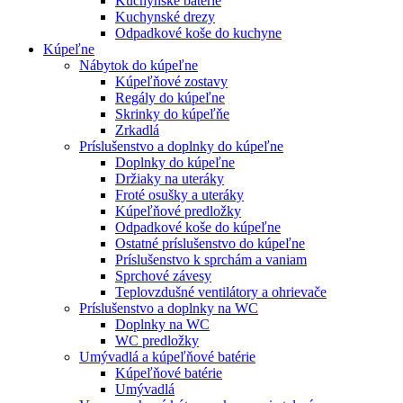
Kuchynské batérie
Kuchynské drezy
Odpadkové koše do kuchyne
Kúpeľne
Nábytok do kúpeľne
Kúpeľňové zostavy
Regály do kúpeľne
Skrinky do kúpeľňe
Zrkadlá
Príslušenstvo a doplnky do kúpeľne
Doplnky do kúpeľne
Držiaky na uteráky
Froté osušky a uteráky
Kúpeľňové predložky
Odpadkové koše do kúpeľne
Ostatné príslušenstvo do kúpeľne
Príslušenstvo k sprchám a vaniam
Sprchové závesy
Teplovzdušné ventilátory a ohrievače
Príslušenstvo a doplnky na WC
Doplnky na WC
WC predložky
Umývadlá a kúpeľňové batérie
Kúpeľňové batérie
Umývadlá