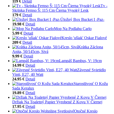
119 €
Detail
Tv -
Skrinka Fernso Š: 115 Cm Čierna Vysoký Lesk
179 €
Detail
Úložný Box Bucket I -Paz-
19.98 €
Detail
Mop Na Podlahu Carlo
5.99 €
Detail
Kreslo 'ušiak' Oskar Fialové
209 €
Detail
Krátka Záclona
Anita, 50/145cm, Sivá
9.99 €
Detail
Lampáš Bambus, V: 19cm
14.99 €
Detail
Závesné Svietidlo
Vinti, E27, 40 Watt
24.95 €
Detail
Starostlivosť O Kožu
Sada Keralux
19.89 €
Detail
Držiak Na Toaletný Papier Vyrobené Z Kovu V Čiernej
17.95 €
Detail
Otočné Kreslo