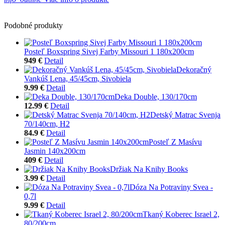
Podobné produkty
Posteľ Boxspring Sivej Farby Missouri 1 180x200cm
949 €
Detail
Dekoračný
Vankúš Lena, 45/45cm, Sivobiela
9.99 €
Detail
Deka Double, 130/170cm
12.99 €
Detail
Detský Matrac Svenja
70/140cm, H2
84.9 €
Detail
Posteľ Z Masívu
Jasmin 140x200cm
409 €
Detail
Držiak Na Knihy Books
3.99 €
Detail
Dóza Na Potraviny Svea -
0,7l
9.99 €
Detail
Tkaný Koberec Israel 2,
80/200cm