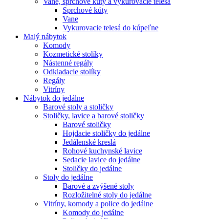
Vane, sprchové kúty a vykurovacie telesá
Sprchové kúty
Vane
Vykurovacie telesá do kúpeľne
Malý nábytok
Komody
Kozmetické stolíky
Nástenné regály
Odkladacie stolíky
Regály
Vitríny
Nábytok do jedálne
Barové stoly a stoličky
Stoličky, lavice a barové stoličky
Barové stoličky
Hojdacie stoličky do jedálne
Jedálenské kreslá
Rohové kuchynské lavice
Sedacie lavice do jedálne
Stoličky do jedálne
Stoly do jedálne
Barové a zvýšené stoly
Rozložitelné stoly do jedálne
Vitríny, komody a police do jedálne
Komody do jedálne