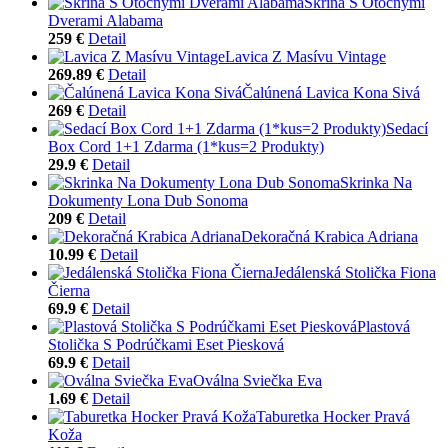
Skriňa S Otočnými
Dverami Alabama
259 €
Detail
Lavica Z Masívu Vintage
269.89 €
Detail
Čalúnená Lavica Kona Sivá
269 €
Detail
Sedací
Box Cord 1+1 Zdarma (1*kus=2 Produkty)
29.9 €
Detail
Skrinka Na
Dokumenty Lona Dub Sonoma
209 €
Detail
Dekoračná Krabica Adriana
10.99 €
Detail
Jedálenská Stolička Fiona
Čierna
69.9 €
Detail
Plastová
Stolička S Podrúčkami Eset Piesková
69.9 €
Detail
Oválna Sviečka Eva
1.69 €
Detail
Taburetka Hocker Pravá
Koža