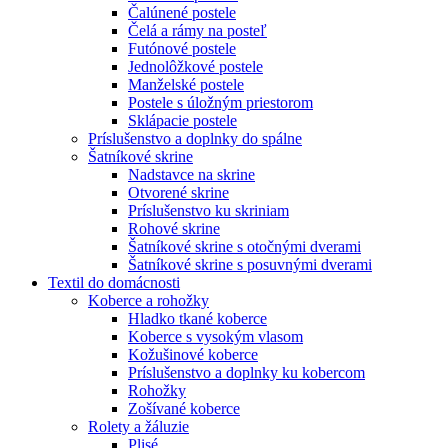
Čalúnené postele
Čelá a rámy na posteľ
Futónové postele
Jednolôžkové postele
Manželské postele
Postele s úložným priestorom
Sklápacie postele
Príslušenstvo a doplnky do spálne
Šatníkové skrine
Nadstavce na skrine
Otvorené skrine
Príslušenstvo ku skriniam
Rohové skrine
Šatníkové skrine s otočnými dverami
Šatníkové skrine s posuvnými dverami
Textil do domácnosti
Koberce a rohožky
Hladko tkané koberce
Koberce s vysokým vlasom
Kožušinové koberce
Príslušenstvo a doplnky ku kobercom
Rohožky
Zošívané koberce
Rolety a žáluzie
Plisé