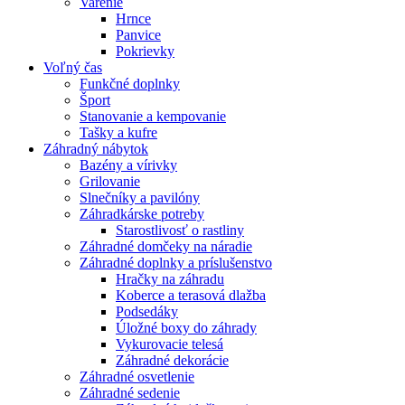
Varenie
Hrnce
Panvice
Pokrievky
Voľný čas
Funkčné doplnky
Šport
Stanovanie a kempovanie
Tašky a kufre
Záhradný nábytok
Bazény a vírivky
Grilovanie
Slnečníky a pavilóny
Záhradkárske potreby
Starostlivosť o rastliny
Záhradné domčeky na náradie
Záhradné doplnky a príslušenstvo
Hračky na záhradu
Koberce a terasová dlažba
Podsedáky
Úložné boxy do záhrady
Vykurovacie telesá
Záhradné dekorácie
Záhradné osvetlenie
Záhradné sedenie