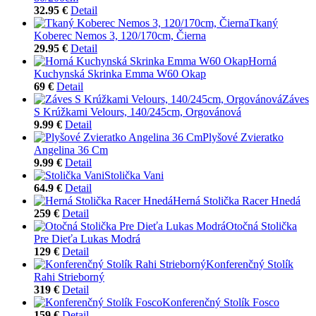
32.95 €
Detail
Tkaný
Koberec Nemos 3, 120/170cm, Čierna
29.95 €
Detail
Horná
Kuchynská Skrinka Emma W60 Okap
69 €
Detail
Záves
S Krúžkami Velours, 140/245cm, Orgovánová
9.99 €
Detail
Plyšové Zvieratko
Angelina 36 Cm
9.99 €
Detail
Stolička Vani
64.9 €
Detail
Herná Stolička Racer Hnedá
259 €
Detail
Otočná Stolička
Pre Dieťa Lukas Modrá
129 €
Detail
Konferenčný Stolík
Rahi Strieborný
319 €
Detail
Konferenčný Stolík Fosco
159 €
Detail