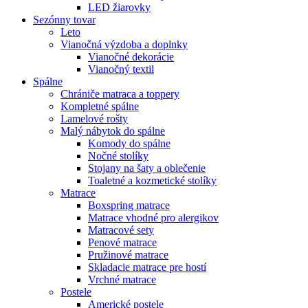
LED žiarovky
Sezónny tovar
Leto
Vianočná výzdoba a doplnky
Vianočné dekorácie
Vianočný textil
Spálne
Chrániče matraca a toppery
Kompletné spálne
Lamelové rošty
Malý nábytok do spálne
Komody do spálne
Nočné stolíky
Stojany na šaty a oblečenie
Toaletné a kozmetické stolíky
Matrace
Boxspring matrace
Matrace vhodné pro alergikov
Matracové sety
Penové matrace
Pružinové matrace
Skladacie matrace pre hostí
Vrchné matrace
Postele
Americké postele