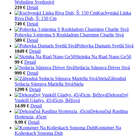
Wohnling Svetlosivé
219 €
Detail
Kuchynská Linka
Riva Dub, Š: 150 Cm
749 €
Detail
Pohovka 3-miestna S Rozkladom Charming Charlie Sivá
589 €
Detail
Pohovka Damaris Svetlá Sivá
1049 €
Detail
Skrinka Na Riad Nano Ge50
99 €
Detail
Sedacia Súprava Driver Sivá
999 €
Detail
Záhradná
Sedacia Súprava Mariella Sivá/biela
1299 €
Detail
Dekoračný
Vankúš Gladys, 45/45cm, Béžová
14.99 €
Detail
Dekoračná Rastlina
Hortenzia, 45cm
9.99 €
Detail
Kontajner Na
Kolieskach Sonoma Dub