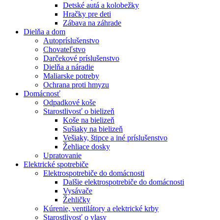
Detské autá a kolobežky
Hračky pre deti
Zábava na záhrade
Dielňa a dom
Autopríslušenstvo
Chovateľstvo
Darčekové príslušenstvo
Dielňa a náradie
Maliarske potreby
Ochrana proti hmyzu
Domácnosť
Odpadkové koše
Starostlivosť o bielizeň
Koše na bielizeň
Sušiaky na bielizeň
Vešiaky, štipce a iné príslušenstvo
Žehliace dosky
Upratovanie
Elektrické spotrebiče
Elektrospotrebiče do domácnosti
Dalšie elektrospotrebiče do domácnosti
Vysávače
Žehličky
Kúrenie, ventilátory a elektrické krby
Starostlivosť o vlasy