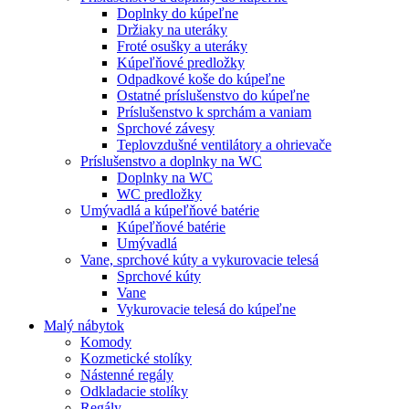
Doplnky do kúpeľne
Držiaky na uteráky
Froté osušky a uteráky
Kúpeľňové predložky
Odpadkové koše do kúpeľne
Ostatné príslušenstvo do kúpeľne
Príslušenstvo k sprchám a vaniam
Sprchové závesy
Teplovzdušné ventilátory a ohrievače
Príslušenstvo a doplnky na WC
Doplnky na WC
WC predložky
Umývadlá a kúpeľňové batérie
Kúpeľňové batérie
Umývadlá
Vane, sprchové kúty a vykurovacie telesá
Sprchové kúty
Vane
Vykurovacie telesá do kúpeľne
Malý nábytok
Komody
Kozmetické stolíky
Nástenné regály
Odkladacie stolíky
Regály