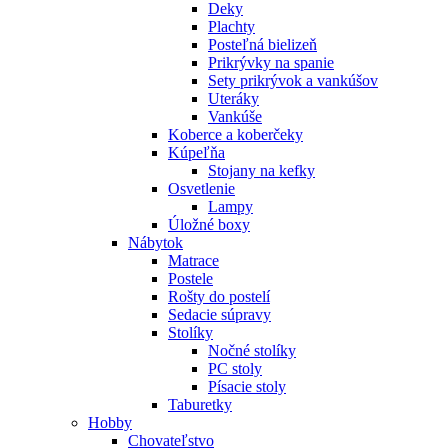
Deky
Plachty
Posteľná bielizeň
Prikrývky na spanie
Sety prikrývok a vankúšov
Uteráky
Vankúše
Koberce a koberčeky
Kúpeľňa
Stojany na kefky
Osvetlenie
Lampy
Úložné boxy
Nábytok
Matrace
Postele
Rošty do postelí
Sedacie súpravy
Stolíky
Nočné stolíky
PC stoly
Písacie stoly
Taburetky
Hobby
Chovateľstvo