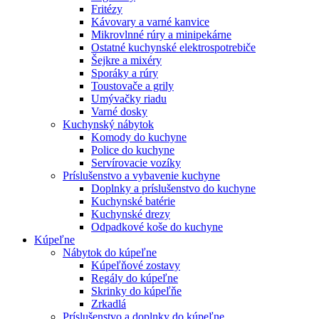
Fritézy
Kávovary a varné kanvice
Mikrovlnné rúry a minipekárne
Ostatné kuchynské elektrospotrebiče
Šejkre a mixéry
Sporáky a rúry
Toustovače a grily
Umývačky riadu
Varné dosky
Kuchynský nábytok
Komody do kuchyne
Police do kuchyne
Servírovacie vozíky
Príslušenstvo a vybavenie kuchyne
Doplnky a príslušenstvo do kuchyne
Kuchynské batérie
Kuchynské drezy
Odpadkové koše do kuchyne
Kúpeľne
Nábytok do kúpeľne
Kúpeľňové zostavy
Regály do kúpeľne
Skrinky do kúpeľňe
Zrkadlá
Príslušenstvo a doplnky do kúpeľne