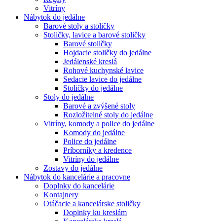
Vitríny
Nábytok do jedálne
Barové stoly a stoličky
Stoličky, lavice a barové stoličky
Barové stoličky
Hojdacie stoličky do jedálne
Jedálenské kreslá
Rohové kuchynské lavice
Sedacie lavice do jedálne
Stoličky do jedálne
Stoly do jedálne
Barové a zvýšené stoly
Rozložitelné stoly do jedálne
Vitríny, komody a police do jedálne
Komody do jedálne
Police do jedálne
Príborníky a kredence
Vitríny do jedálne
Zostavy do jedálne
Nábytok do kancelárie a pracovne
Doplnky do kancelárie
Kontajnery
Otáčacie a kancelárske stoličky
Doplnky ku kreslám