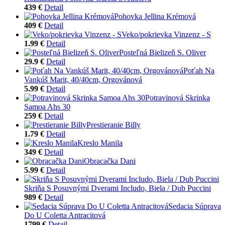
439 €
Detail
Pohovka Jellina Krémová
409 €
Detail
Veko/pokrievka Vinzenz - S
1.99 €
Detail
Posteľná Bielizeň S. Oliver
29.9 €
Detail
Poťah Na
Vankúš Marit, 40/40cm, Orgovánová
5.99 €
Detail
Potravinová Skrinka
Samoa Ahs 30
259 €
Detail
Prestieranie Billy
1.79 €
Detail
Kreslo Manila
349 €
Detail
Obracačka Dani
5.99 €
Detail
Skriňa S Posuvnými Dverami Includo, Biela / Dub Puccini
989 €
Detail
Sedacia Súprava
Do U Coletta Antracitová
1799 €
Detail