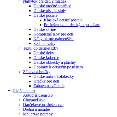
Nábytok pre deti a mládež
Detské otočné stoličky
Detské písacie stoly
Detské postele
Klasické detské postele
Príslušenstvo k detským posteliam
Detské skrine
Kompletné izby pre deti
Nábytok pre najmenších
Sedacie vaky
Textil do detskej izby
Detské deky
Detské koberce
Detské obliečky a plachty
Doplnky k detským posteliam
Zábava a hračky
Detské autá a kolobežky
Hračky pre deti
Zábava na záhrade
Dielňa a dom
Autopríslušenstvo
Chovateľstvo
Darčekové príslušenstvo
Dielňa a náradie
Maliarske potreby