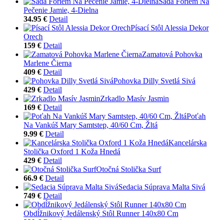
Sada Foriem Na
Pečenie Jamie, 4-Dielna
34.95 €
Detail
Písací Stôl Alessia Dekor
Orech
159 €
Detail
Zamatová Pohovka
Marlene Čierna
409 €
Detail
Pohovka Dilly Svetlá Sivá
429 €
Detail
Zrkadlo Masív Jasmin
169 €
Detail
Poťah
Na Vankúš Mary Samtstep, 40/60 Cm, Žltá
9.99 €
Detail
Kancelárska
Stolička Oxford 1 Koža Hnedá
429 €
Detail
Otočná Stolička Surf
66.9 €
Detail
Sedacia Súprava Malta Sivá
749 €
Detail
Obdĺžnikový Jedálenský Stôl Runner 140x80 Cm