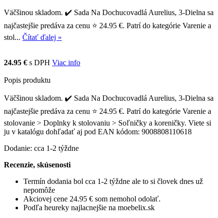
Väčšinou skladom. ✔️ Sada Na Dochucovadlá Aurelius, 3-Dielna sa
najčastejšie predáva za cenu ⭐ 24.95 €. Patrí do kategórie Varenie a
stol...
Čítať ďalej »
24.95 €
s DPH
Viac info
Popis produktu
Väčšinou skladom. ✔️ Sada Na Dochucovadlá Aurelius, 3-Dielna sa
najčastejšie predáva za cenu ⭐ 24.95 €. Patrí do kategórie Varenie a
stolovanie > Doplnky k stolovaniu > Soľničky a koreničky. Viete si
ju v katalógu dohľadať aj pod EAN kódom: 9008808110618
Dodanie: cca 1-2 týždne
Recenzie, skúsenosti
Termín dodania bol cca 1-2 týždne ale to si človek dnes už
nepomôže
Akciovej cene 24.95 € som nemohol odolať.
Podľa heureky najlacnejšie na moebelix.sk