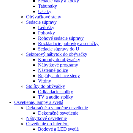
Sedacie vaky a kocky
Taburetky
Ušiaky
Obývačkové steny
Sedacie súpravy
Leňošky
Pohovky
Rohové sedacie súpravy
Rozkladacie pohovky a sedačky
Sedacie súpravy do U
Sektorový nábytok do obývačky
Komody do obývačky
Nábytkové programy
Nástenné police
Regály a deliace steny
Vitríny
Stolíky do obývačky
Odkladacie stolíky
TV a audio stolíky
Osvetlenie, lampy a svetlá
Dekoračné a vianočné osvetlenie
Dekoračné osvetlenie
Nábytkové osvetlenie
Osvetlenie do interiéru
Bodové a LED svetlá