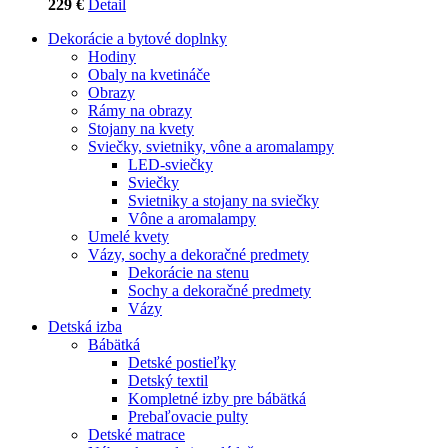
229 €
Detail
Dekorácie a bytové doplnky
Hodiny
Obaly na kvetináče
Obrazy
Rámy na obrazy
Stojany na kvety
Sviečky, svietniky, vône a aromalampy
LED-sviečky
Sviečky
Svietniky a stojany na sviečky
Vône a aromalampy
Umelé kvety
Vázy, sochy a dekoračné predmety
Dekorácie na stenu
Sochy a dekoračné predmety
Vázy
Detská izba
Bábätká
Detské postieľky
Detský textil
Kompletné izby pre bábätká
Prebaľovacie pulty
Detské matrace