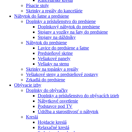
Kancelárske kreslá
Písacie stoly
Skrinky a regály do kancelárie
Nábytok do šatne a predsiene
Doplnky a príslušenstvo do predsiene
Doplnkový nábytok do predsiene
Stojany a vozíky na šaty do predsiene
Stojany na dáždníky
Nábytok do predsiene
Lavice do predsiene a šatne
Predsieňové skrine
Vešiakové panely
Vešiaky na stenu
Skrinky na topánky a regály
Vešiakové steny a predsieňové zostavy
Zrkadlá do predsiene
Obývacie izby
Doplnky do obývačky
Doplnky a príslušenstvo do obývacích izieb
Nábytkové osvetlenie
Podstavce pod TV
Údržba a starostlivosť o nábytok
Kreslá
Hojdacie kreslá
Relaxačné kreslá