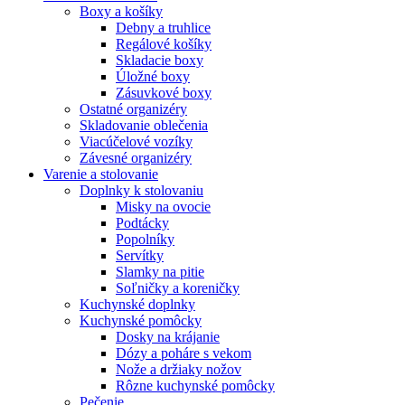
Boxy a košíky
Debny a truhlice
Regálové košíky
Skladacie boxy
Úložné boxy
Zásuvkové boxy
Ostatné organizéry
Skladovanie oblečenia
Viacúčelové vozíky
Závesné organizéry
Varenie a stolovanie
Doplnky k stolovaniu
Misky na ovocie
Podtácky
Popolníky
Servítky
Slamky na pitie
Soľničky a koreničky
Kuchynské doplnky
Kuchynské pomôcky
Dosky na krájanie
Dózy a poháre s vekom
Nože a držiaky nožov
Rôzne kuchynské pomôcky
Pečenie