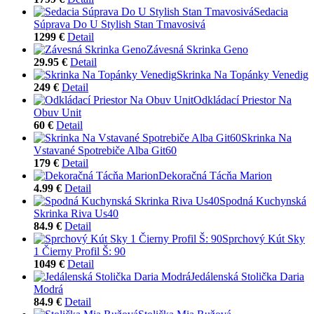
Sedacia
Súprava Do U Stylish Stan Tmavosivá
1299 €
Detail
Závesná Skrinka Geno
29.95 €
Detail
Skrinka Na Topánky Venedig
249 €
Detail
Odkládací Priestor Na
Obuv Unit
60 €
Detail
Skrinka Na
Vstavané Spotrebiče Alba Git60
179 €
Detail
Dekoračná Tácňa Marion
4.99 €
Detail
Spodná Kuchynská
Skrinka Riva Us40
84.9 €
Detail
Sprchový Kút Sky
1 Čierny Profil Š: 90
1049 €
Detail
Jedálenská Stolička Daria
Modrá
84.9 €
Detail