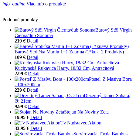
info_outline
Viac info o produkte
Podobné produkty
Barový Stôl Virgin
Čierna/dub Sonoma
219 €
Detail
Barová Stolička Martin 1+1 Zdarma (1*kus=2 Produkty)
109 €
Detail
Kuchynská Rukavica Harry, 18/32 Cm, Antracitová
2.99 €
Detail
Posteľ Z Masívu Bora
- 100x200cm
229 €
Detail
Dezertný Tanier Sahara,
Ø: 21cm
9.99 €
Detail
Stojan Na Noviny Zeta
19.95 €
Detail
Tv Nadstavec Aktion
33.95 €
Detail
Servírovacia Tácňa Bambus