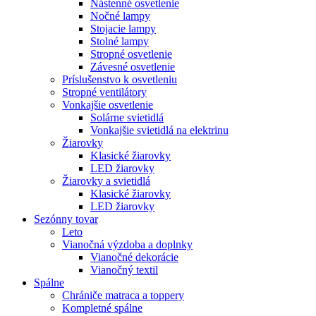
Nástenné osvetlenie
Nočné lampy
Stojacie lampy
Stolné lampy
Stropné osvetlenie
Závesné osvetlenie
Príslušenstvo k osvetleniu
Stropné ventilátory
Vonkajšie osvetlenie
Solárne svietidlá
Vonkajšie svietidlá na elektrinu
Žiarovky
Klasické žiarovky
LED žiarovky
Žiarovky a svietidlá
Klasické žiarovky
LED žiarovky
Sezónny tovar
Leto
Vianočná výzdoba a doplnky
Vianočné dekorácie
Vianočný textil
Spálne
Chrániče matraca a toppery
Kompletné spálne