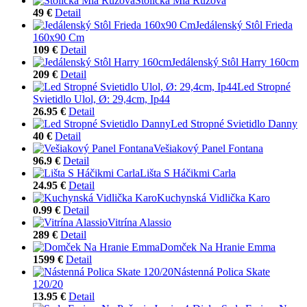
Stolička Mia Ružová
49 €
Detail
Jedálenský Stôl Frieda
160x90 Cm
109 €
Detail
Jedálenský Stôl Harry 160cm
209 €
Detail
Led Stropné
Svietidlo Ulol, Ø: 29,4cm, Ip44
26.95 €
Detail
Led Stropné Svietidlo Danny
40 €
Detail
Vešiakový Panel Fontana
96.9 €
Detail
Lišta S Háčikmi Carla
24.95 €
Detail
Kuchynská Vidlička Karo
0.99 €
Detail
Vitrína Alassio
289 €
Detail
Domček Na Hranie Emma
1599 €
Detail
Nástenná Polica Skate
120/20
13.95 €
Detail