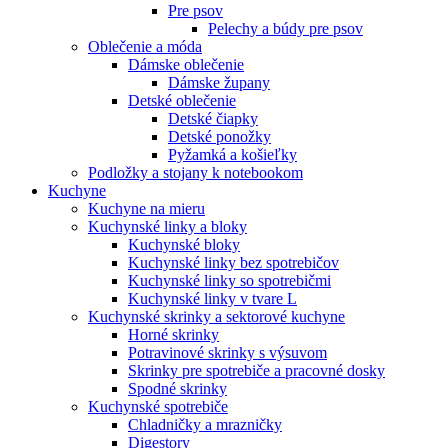
Pre psov
Pelechy a búdy pre psov
Oblečenie a móda
Dámske oblečenie
Dámske župany
Detské oblečenie
Detské čiapky
Detské ponožky
Pyžamká a košieľky
Podložky a stojany k notebookom
Kuchyne
Kuchyne na mieru
Kuchynské linky a bloky
Kuchynské bloky
Kuchynské linky bez spotrebičov
Kuchynské linky so spotrebičmi
Kuchynské linky v tvare L
Kuchynské skrinky a sektorové kuchyne
Horné skrinky
Potravinové skrinky s výsuvom
Skrinky pre spotrebiče a pracovné dosky
Spodné skrinky
Kuchynské spotrebiče
Chladničky a mrazničky
Digestory