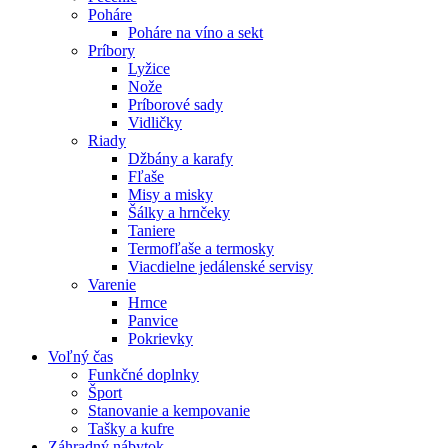
Poháre
Poháre na víno a sekt
Príbory
Lyžice
Nože
Príborové sady
Vidličky
Riady
Džbány a karafy
Fľaše
Misy a misky
Šálky a hrnčeky
Taniere
Termofľaše a termosky
Viacdielne jedálenské servisy
Varenie
Hrnce
Panvice
Pokrievky
Voľný čas
Funkčné doplnky
Šport
Stanovanie a kempovanie
Tašky a kufre
Záhradný nábytok