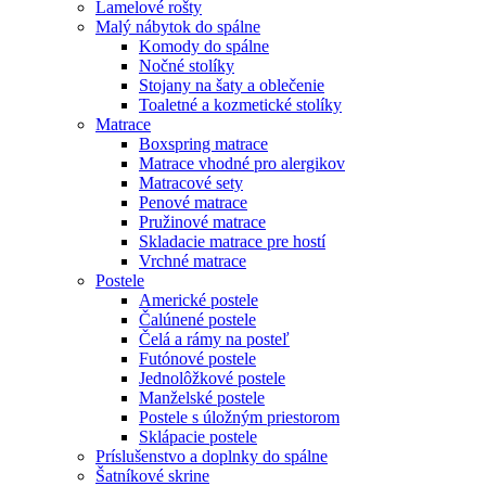
Lamelové rošty
Malý nábytok do spálne
Komody do spálne
Nočné stolíky
Stojany na šaty a oblečenie
Toaletné a kozmetické stolíky
Matrace
Boxspring matrace
Matrace vhodné pro alergikov
Matracové sety
Penové matrace
Pružinové matrace
Skladacie matrace pre hostí
Vrchné matrace
Postele
Americké postele
Čalúnené postele
Čelá a rámy na posteľ
Futónové postele
Jednolôžkové postele
Manželské postele
Postele s úložným priestorom
Sklápacie postele
Príslušenstvo a doplnky do spálne
Šatníkové skrine