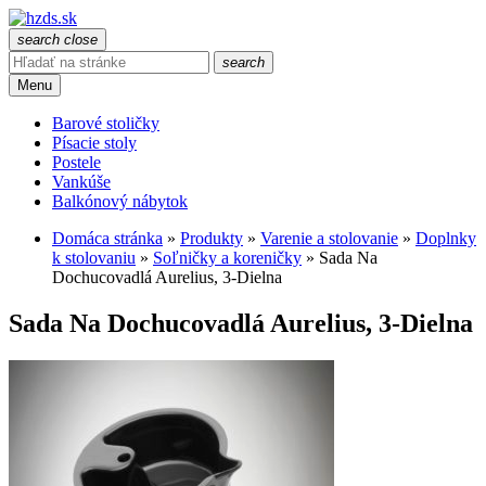
search
close
search
Menu
Barové stoličky
Písacie stoly
Postele
Vankúše
Balkónový nábytok
Domáca stránka
»
Produkty
»
Varenie a stolovanie
»
Doplnky
k stolovaniu
»
Soľničky a koreničky
»
Sada Na
Dochucovadlá Aurelius, 3-Dielna
Sada Na Dochucovadlá Aurelius, 3-Dielna