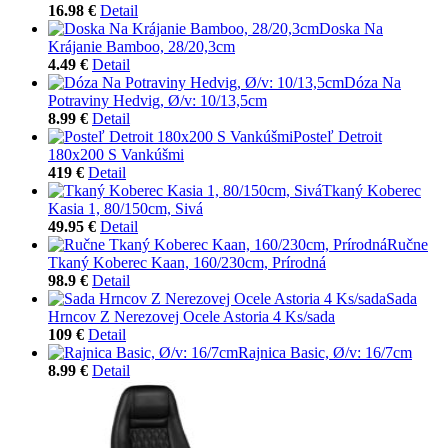
16.98 €
Detail
Doska Na
Krájanie Bamboo, 28/20,3cm
4.49 €
Detail
Dóza Na
Potraviny Hedvig, Ø/v: 10/13,5cm
8.99 €
Detail
Posteľ Detroit
180x200 S Vankúšmi
419 €
Detail
Tkaný Koberec
Kasia 1, 80/150cm, Sivá
49.95 €
Detail
Ručne
Tkaný Koberec Kaan, 160/230cm, Prírodná
98.9 €
Detail
Sada
Hrncov Z Nerezovej Ocele Astoria 4 Ks/sada
109 €
Detail
Rajnica Basic, Ø/v: 16/7cm
8.99 €
Detail