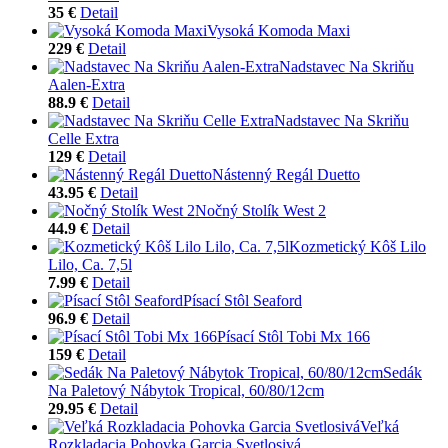
35 €
Detail
Vysoká Komoda Maxi
229 €
Detail
Nadstavec Na Skriňu
Aalen-Extra
88.9 €
Detail
Nadstavec Na Skriňu
Celle Extra
129 €
Detail
Nástenný Regál Duetto
43.95 €
Detail
Nočný Stolík West 2
44.9 €
Detail
Kozmetický Kôš Lilo
Lilo, Ca. 7,5l
7.99 €
Detail
Písací Stôl Seaford
96.9 €
Detail
Písací Stôl Tobi Mx 166
159 €
Detail
Sedák
Na Paletový Nábytok Tropical, 60/80/12cm
29.95 €
Detail
Veľká
Rozkladacia Pohovka Garcia Svetlosivá