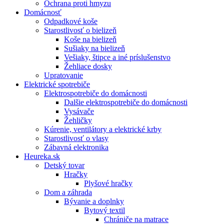
Ochrana proti hmyzu
Domácnosť
Odpadkové koše
Starostlivosť o bielizeň
Koše na bielizeň
Sušiaky na bielizeň
Vešiaky, štipce a iné príslušenstvo
Žehliace dosky
Upratovanie
Elektrické spotrebiče
Elektrospotrebiče do domácnosti
Dalšie elektrospotrebiče do domácnosti
Vysávače
Žehličky
Kúrenie, ventilátory a elektrické krby
Starostlivosť o vlasy
Zábavná elektronika
Heureka.sk
Detský tovar
Hračky
Plyšové hračky
Dom a záhrada
Bývanie a doplnky
Bytový textil
Chrániče na matrace