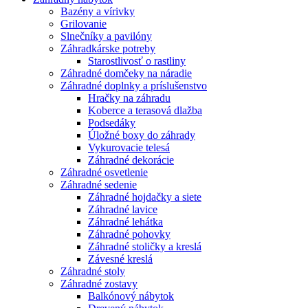
Bazény a vírivky
Grilovanie
Slnečníky a pavilóny
Záhradkárske potreby
Starostlivosť o rastliny
Záhradné domčeky na náradie
Záhradné doplnky a príslušenstvo
Hračky na záhradu
Koberce a terasová dlažba
Podsedáky
Úložné boxy do záhrady
Vykurovacie telesá
Záhradné dekorácie
Záhradné osvetlenie
Záhradné sedenie
Záhradné hojdačky a siete
Záhradné lavice
Záhradné lehátka
Záhradné pohovky
Záhradné stoličky a kreslá
Závesné kreslá
Záhradné stoly
Záhradné zostavy
Balkónový nábytok