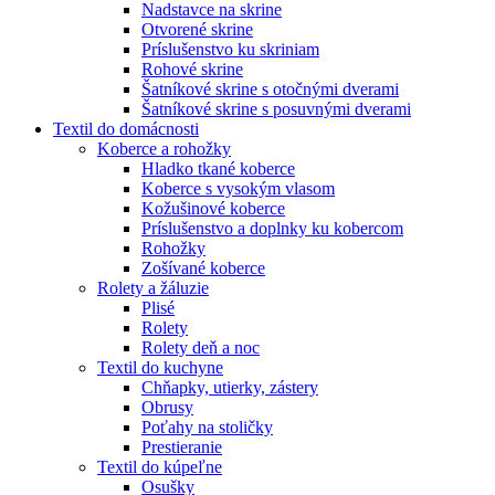
Nadstavce na skrine
Otvorené skrine
Príslušenstvo ku skriniam
Rohové skrine
Šatníkové skrine s otočnými dverami
Šatníkové skrine s posuvnými dverami
Textil do domácnosti
Koberce a rohožky
Hladko tkané koberce
Koberce s vysokým vlasom
Kožušinové koberce
Príslušenstvo a doplnky ku kobercom
Rohožky
Zošívané koberce
Rolety a žáluzie
Plisé
Rolety
Rolety deň a noc
Textil do kuchyne
Chňapky, utierky, zástery
Obrusy
Poťahy na stoličky
Prestieranie
Textil do kúpeľne
Osušky