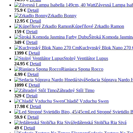
Závesná Lampa Isab
75.9 €
Detail
Zrkadlo Bonny
12.95 €
Detail
Kúpeľňové Zrkadlo Ramon
159 €
Detail
Široká Komoda Jasmin
349 €
Detail
Kuchynský Blok Nano 270
1399 €
Detail
Stolný Ventilátor Lupus
24.95 €
Detail
Riasiaca Spona Rocco
4.99 €
Detail
Sedacia Súprava Nardo 
1099 €
Detail
Záhradný Stôl Timo
329 €
Detail
Chladič Vzduchu Swen
17.98 €
Detail
Led Stropné Svietidlo 
59.9 €
Detail
Jedálenská Stolička Ria Sivá
49 €
Detail