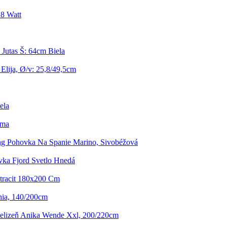
 8 Watt
Jutas Š: 64cm Biela
Elija, Ø/v: 25,8/49,5cm
ela
rma
ng Pohovka Na Spanie Marino, Sivobéžová
vka Fjord Svetlo Hnedá
ntracit 180x200 Cm
hia, 140/200cm
ielizeň Anika Wende Xxl, 200/220cm