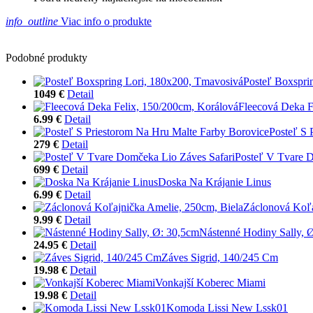
info_outline
Viac info o produkte
Podobné produkty
Posteľ Boxspri
1049 €
Detail
Fleecová Deka F
6.99 €
Detail
Posteľ S 
279 €
Detail
Posteľ V Tvare D
699 €
Detail
Doska Na Krájanie Linus
6.99 €
Detail
Záclonová Koľa
9.99 €
Detail
Nástenné Hodiny Sally, 
24.95 €
Detail
Záves Sigrid, 140/245 Cm
19.98 €
Detail
Vonkajší Koberec Miami
19.98 €
Detail
Komoda Lissi New Lssk01