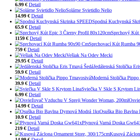
6.99 €
Detail
Solárne Svietidlo Nelio
14.99 €
Detail
Spodná Kuchynská Sk
65.9 €
Detail
Sprchový Kút 
1159 €
Detail
Sprchovací Kút Rumba 
759 €
Detail
Vešiak Na Odev Mecki
29.95 €
Detail
Jedálenská Stolička Er
59.9 €
Detail
Moderná Stolička Pippo
39.9 €
Detail
Sviečka V Skle S Krytom Li
6.99 €
Detail
Osvi
14.99 €
Detail
Osuška Bio Bavlna
10.9 €
Detail
Plynová Varná Doska Gw64
219 €
Detail
Kusová Záclon
14.99 €
Detail