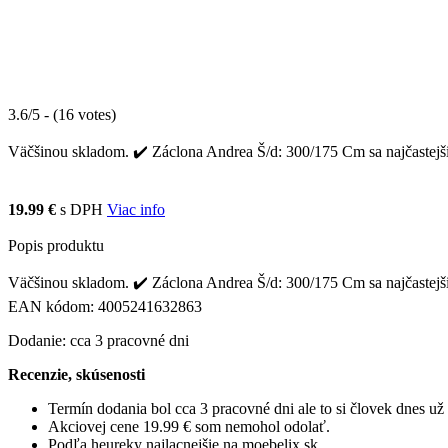
3.6/5 - (16 votes)
Väčšinou skladom. ✔️ Záclona Andrea Š/d: 300/175 Cm sa najčastejšie
19.99 €
s DPH
Viac info
Popis produktu
Väčšinou skladom. ✔️ Záclona Andrea Š/d: 300/175 Cm sa najčastejšie
EAN kódom: 4005241632863
Dodanie: cca 3 pracovné dni
Recenzie, skúsenosti
Termín dodania bol cca 3 pracovné dni ale to si človek dnes u
Akciovej cene 19.99 € som nemohol odolať.
Podľa heureky najlacnejšie na moebelix.sk