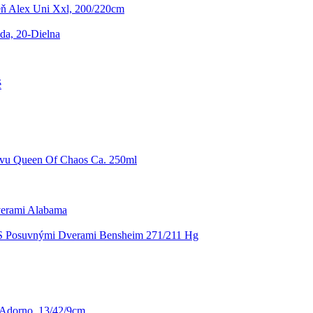
eň Alex Uni Xxl, 200/220cm
da, 20-Dielna
é
vu Queen Of Chaos Ca. 250ml
verami Alabama
 S Posuvnými Dverami Bensheim 271/211 Hg
Adorno, 13/42/9cm