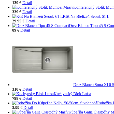
139 €
Detail
Konferenčný Stolík Mum
339 €
Detail
Kôš Na Bielizeň Seoul, 61 L
29.95 €
Detail
Drez Blanco Tipo 45 S Co
89 €
Detail
Drez Blanco Sona Xl 6 
310 €
Detail
Kuchynský Blok Luisa
798 €
Detail
Rohožka D
5.99 €
Detail
Kúpeľňa Galia Čiastočný M