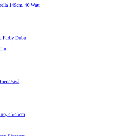
ella 149cm, 40 Watt
a Farby Dubu
 Cm
Hnedá/sivá
Biro, 45/45cm