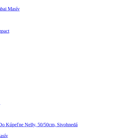
bai Masív
mpact
S
o Kúpeľne Nelly, 50/50cm, Sivohnedá
asív