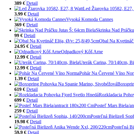
389 €
Detail
Led Žiarovka 10582, E27,
3.99 €
Detail
Vysoká Komoda Cannes
369 €
Detail
Skrinka Nad Práčku 
99 €
Detail
Obal Na Kvetináč 
24.95 €
Detail
Odpadkový Kôš Arne
12.99 €
Detail
Uterák Carina, 70/140cm, Bi
12.99 €
Detail
Pohár Na Červené Víno No
1.39 €
Detail
Boxspri
619 €
Detail
Rozkladacia Poho
699 €
Detail
Posteľ Mars Biela/a
259 €
Detail
Posteľná Bielizeň Sop
19.98 €
Detail
Posteľná B
59.9 €
Detail