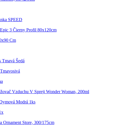
rinka SPEED
Epic 3 Čierny Profil 80x120cm
90x90 Cm
is Tmavá Šedá
 Tmavosivá
na
ežovač Vzduchu V Spreji Wonder Woman, 200ml
 Dymová Modrá 1ks
1x
a Ornament Store, 300/175cm