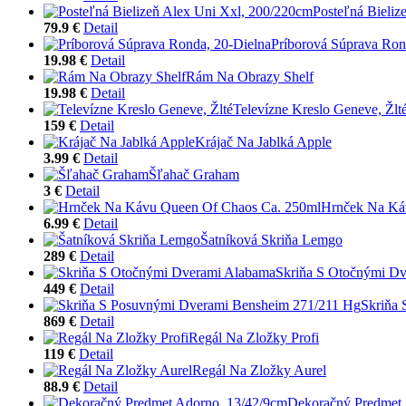
Posteľná Bieliz
79.9 €
Detail
Príborová Súprava Ron
19.98 €
Detail
Rám Na Obrazy Shelf
19.98 €
Detail
Televízne Kreslo Geneve, Žlt
159 €
Detail
Krájač Na Jablká Apple
3.99 €
Detail
Šľahač Graham
3 €
Detail
Hrnček Na Ká
6.99 €
Detail
Šatníková Skriňa Lemgo
289 €
Detail
Skriňa S Otočnými D
449 €
Detail
Skriňa
869 €
Detail
Regál Na Zložky Profi
119 €
Detail
Regál Na Zložky Aurel
88.9 €
Detail
Dekoračný Predmet 