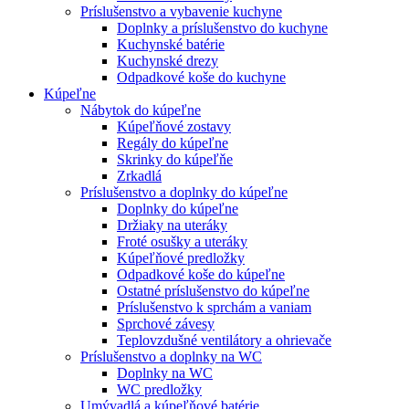
Príslušenstvo a vybavenie kuchyne
Doplnky a príslušenstvo do kuchyne
Kuchynské batérie
Kuchynské drezy
Odpadkové koše do kuchyne
Kúpeľne
Nábytok do kúpeľne
Kúpeľňové zostavy
Regály do kúpeľne
Skrinky do kúpeľňe
Zrkadlá
Príslušenstvo a doplnky do kúpeľne
Doplnky do kúpeľne
Držiaky na uteráky
Froté osušky a uteráky
Kúpeľňové predložky
Odpadkové koše do kúpeľne
Ostatné príslušenstvo do kúpeľne
Príslušenstvo k sprchám a vaniam
Sprchové závesy
Teplovzdušné ventilátory a ohrievače
Príslušenstvo a doplnky na WC
Doplnky na WC
WC predložky
Umývadlá a kúpeľňové batérie