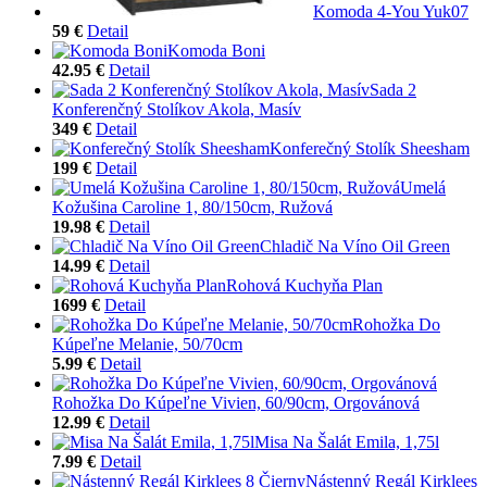
Komoda 4-You Yuk07
59 €
Detail
Komoda Boni
42.95 €
Detail
Sada 2
Konferenčný Stolíkov Akola, Masív
349 €
Detail
Konferečný Stolík Sheesham
199 €
Detail
Umelá
Kožušina Caroline 1, 80/150cm, Ružová
19.98 €
Detail
Chladič Na Víno Oil Green
14.99 €
Detail
Rohová Kuchyňa Plan
1699 €
Detail
Rohožka Do
Kúpeľne Melanie, 50/70cm
5.99 €
Detail
Rohožka Do Kúpeľne Vivien, 60/90cm, Orgovánová
12.99 €
Detail
Misa Na Šalát Emila, 1,75l
7.99 €
Detail
Nástenný Regál Kirklees