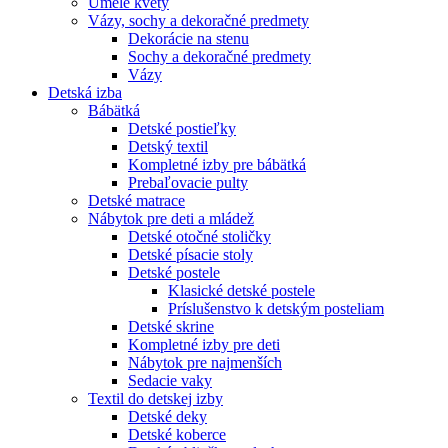
Umelé kvety
Vázy, sochy a dekoračné predmety
Dekorácie na stenu
Sochy a dekoračné predmety
Vázy
Detská izba
Bábätká
Detské postieľky
Detský textil
Kompletné izby pre bábätká
Prebaľovacie pulty
Detské matrace
Nábytok pre deti a mládež
Detské otočné stoličky
Detské písacie stoly
Detské postele
Klasické detské postele
Príslušenstvo k detským posteliam
Detské skrine
Kompletné izby pre deti
Nábytok pre najmenších
Sedacie vaky
Textil do detskej izby
Detské deky
Detské koberce