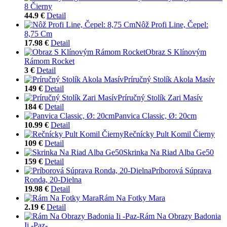
8 Čierny
44.9 €
Detail
Nôž Profi Line, Čepel:
8,75 Cm
17.98 €
Detail
Obraz S Klínovým
Rámom Rocket
3 €
Detail
Príručný Stolík Akola Masív
149 €
Detail
Príručný Stolík Zari Masív
184 €
Detail
Panvica Classic, Ø: 20cm
10.99 €
Detail
Rečnícky Pult Komil Čierny
109 €
Detail
Skrinka Na Riad Alba Ge50
159 €
Detail
Príborová Súprava
Ronda, 20-Dielna
19.98 €
Detail
Rám Na Fotky Mara
2.19 €
Detail
Rám Na Obrazy Badonia
Ii -Paz-