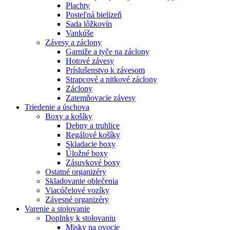
Plachty
Posteľná bielizeň
Sada lôžkovín
Vankúše
Závesy a záclony
Garniže a tyče na záclony
Hotové závesy
Príslušenstvo k závesom
Strapcové a nitkové záclony
Záclony
Zatemňovacie závesy
Triedenie a úschova
Boxy a košíky
Debny a truhlice
Regálové košíky
Skladacie boxy
Úložné boxy
Zásuvkové boxy
Ostatné organizéry
Skladovanie oblečenia
Viacúčelové vozíky
Závesné organizéry
Varenie a stolovanie
Doplnky k stolovaniu
Misky na ovocie