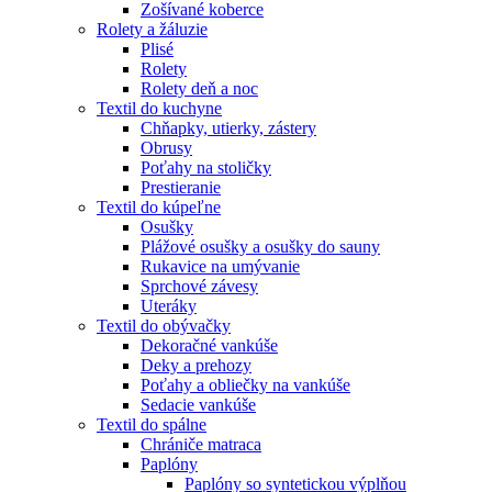
Zošívané koberce
Rolety a žáluzie
Plisé
Rolety
Rolety deň a noc
Textil do kuchyne
Chňapky, utierky, zástery
Obrusy
Poťahy na stoličky
Prestieranie
Textil do kúpeľne
Osušky
Plážové osušky a osušky do sauny
Rukavice na umývanie
Sprchové závesy
Uteráky
Textil do obývačky
Dekoračné vankúše
Deky a prehozy
Poťahy a obliečky na vankúše
Sedacie vankúše
Textil do spálne
Chrániče matraca
Paplóny
Paplóny so syntetickou výplňou