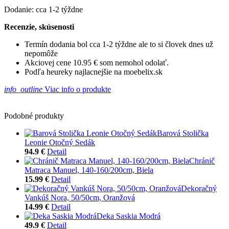
Dodanie: cca 1-2 týždne
Recenzie, skúsenosti
Termín dodania bol cca 1-2 týždne ale to si človek dnes už
nepomôže
Akciovej cene 10.95 € som nemohol odolať.
Podľa heureky najlacnejšie na moebelix.sk
info_outline
Viac info o produkte
Podobné produkty
Barová Stolička
Leonie Otočný Sedák
94.9 €
Detail
Chránič
Matraca Manuel, 140-160/200cm, Biela
15.99 €
Detail
Dekoračný
Vankúš Nora, 50/50cm, Oranžová
14.99 €
Detail
Deka Saskia Modrá
49.9 €
Detail