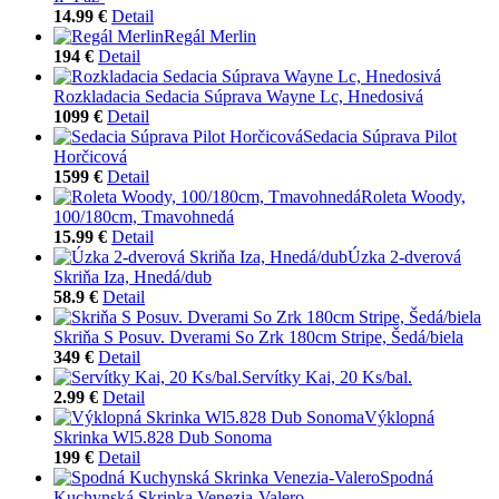
14.99 €
Detail
Regál Merlin
194 €
Detail
Rozkladacia Sedacia Súprava Wayne Lc, Hnedosivá
1099 €
Detail
Sedacia Súprava Pilot
Horčicová
1599 €
Detail
Roleta Woody,
100/180cm, Tmavohnedá
15.99 €
Detail
Úzka 2-dverová
Skriňa Iza, Hnedá/dub
58.9 €
Detail
Skriňa S Posuv. Dverami So Zrk 180cm Stripe, Šedá/biela
349 €
Detail
Servítky Kai, 20 Ks/bal.
2.99 €
Detail
Výklopná
Skrinka Wl5.828 Dub Sonoma
199 €
Detail
Spodná
Kuchynská Skrinka Venezia-Valero