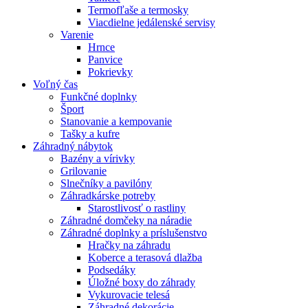
Termofľaše a termosky
Viacdielne jedálenské servisy
Varenie
Hrnce
Panvice
Pokrievky
Voľný čas
Funkčné doplnky
Šport
Stanovanie a kempovanie
Tašky a kufre
Záhradný nábytok
Bazény a vírivky
Grilovanie
Slnečníky a pavilóny
Záhradkárske potreby
Starostlivosť o rastliny
Záhradné domčeky na náradie
Záhradné doplnky a príslušenstvo
Hračky na záhradu
Koberce a terasová dlažba
Podsedáky
Úložné boxy do záhrady
Vykurovacie telesá
Záhradné dekorácie