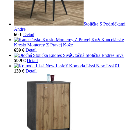
Stolička S Podrúčkami
Andre
66 €
Detail
Kancelárske
Kreslo Monterey Z Pravej Kože
659 €
Detail
Otočná Stolička Endres Sivá
59.9 €
Detail
Komoda Lissi New Lssk01
139 €
Detail