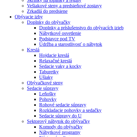
Skrinky na topánky a regály
Vešiakové steny a predsieňové zostavy
Zrkadlá do predsiene
Obývacie izby
Doplnky do obývačky
Doplnky a príslušenstvo do obývacích izieb
Nábytkové osvetlenie
Podstavce pod TV
Údržba a starostlivosť o nábytok
Kreslá
Hojdacie kreslá
Relaxačné kreslá
Sedacie vaky a kocky
Taburetky
Ušiaky
Obývačkové steny
Sedacie súpravy
Leňošky
Pohovky
Rohové sedacie súpravy
Rozkladacie pohovky a sedačky
Sedacie súpravy do U
Sektorový nábytok do obývačky
Komody do obývačky
Nábytkové programy