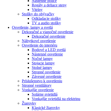
Nástenné police
Regály a deliace steny
Vitríny
Stolíky do obývačky
Odkladacie stolíky
TV a audio stolíky
Osvetlenie, lampy a svetlá
Dekoračné a vianočné osvetlenie
Dekoračné osvetlenie
Nábytkové osvetlenie
Osvetlenie do interiéru
Bodové a LED svetlá
Nástenné osvetlenie
Nočné lampy
Stojacie lampy
Stolné lampy
Stropné osvetlenie
Závesné osvetlenie
Príslušenstvo k osvetleniu
Stropné ventilátory
Vonkajšie osvetlenie
Solárne svietidlá
Vonkajšie svietidlá na elektrinu
Žiarovky
Klasické žiarovky