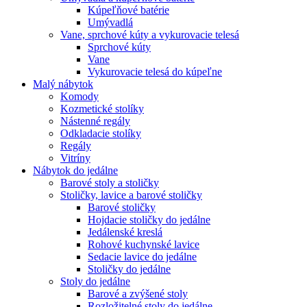
Kúpeľňové batérie
Umývadlá
Vane, sprchové kúty a vykurovacie telesá
Sprchové kúty
Vane
Vykurovacie telesá do kúpeľne
Malý nábytok
Komody
Kozmetické stolíky
Nástenné regály
Odkladacie stolíky
Regály
Vitríny
Nábytok do jedálne
Barové stoly a stoličky
Stoličky, lavice a barové stoličky
Barové stoličky
Hojdacie stoličky do jedálne
Jedálenské kreslá
Rohové kuchynské lavice
Sedacie lavice do jedálne
Stoličky do jedálne
Stoly do jedálne
Barové a zvýšené stoly
Rozložitelné stoly do jedálne