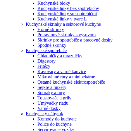
Kuchynské bloky
Kuchynské linky bez spotrebičov
Kuchynské linky so spotrebičmi
Kuchynské linky v tvare L
Kuchynské skrinky a sektorové kuchyne
Horné skrinky
Potravinové skrinky s výsuvom
Skrinky pre spotrebiče a pracovné dosky
Spodné skrinky
Kuchynské spotrebiče
Chladničky a mrazničky
Digestory
Fritézy
Kávovary a varné kanvice
Mikrovlnné rúry a minipekárne
Ostatné kuchynské elektrospotrebiče
Šejkre a mixéry
Sporáky a rúry
Toustovače a grily
Umývačky riadu
Varné dosky
Kuchynský nábytok
Komody do kuchyne
Police do kuchyne
Servírovacie vozíky