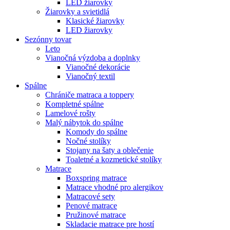
LED žiarovky
Žiarovky a svietidlá
Klasické žiarovky
LED žiarovky
Sezónny tovar
Leto
Vianočná výzdoba a doplnky
Vianočné dekorácie
Vianočný textil
Spálne
Chrániče matraca a toppery
Kompletné spálne
Lamelové rošty
Malý nábytok do spálne
Komody do spálne
Nočné stolíky
Stojany na šaty a oblečenie
Toaletné a kozmetické stolíky
Matrace
Boxspring matrace
Matrace vhodné pro alergikov
Matracové sety
Penové matrace
Pružinové matrace
Skladacie matrace pre hostí