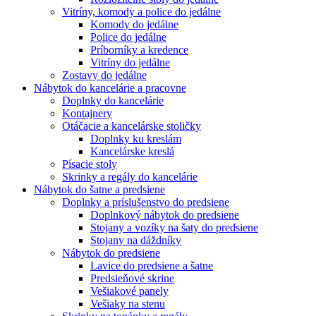
Vitríny, komody a police do jedálne
Komody do jedálne
Police do jedálne
Príborníky a kredence
Vitríny do jedálne
Zostavy do jedálne
Nábytok do kancelárie a pracovne
Doplnky do kancelárie
Kontajnery
Otáčacie a kancelárske stoličky
Doplnky ku kreslám
Kancelárske kreslá
Písacie stoly
Skrinky a regály do kancelárie
Nábytok do šatne a predsiene
Doplnky a príslušenstvo do predsiene
Doplnkový nábytok do predsiene
Stojany a vozíky na šaty do predsiene
Stojany na dáždníky
Nábytok do predsiene
Lavice do predsiene a šatne
Predsieňové skrine
Vešiakové panely
Vešiaky na stenu