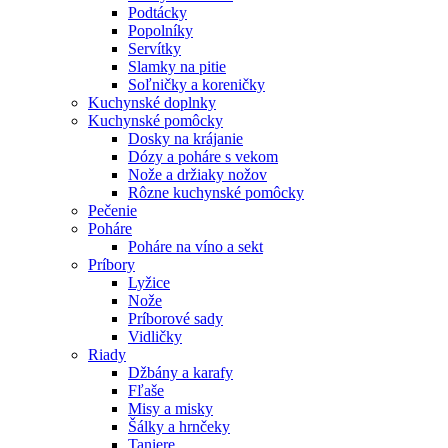
Podtácky
Popolníky
Servítky
Slamky na pitie
Soľničky a koreničky
Kuchynské doplnky
Kuchynské pomôcky
Dosky na krájanie
Dózy a poháre s vekom
Nože a držiaky nožov
Rôzne kuchynské pomôcky
Pečenie
Poháre
Poháre na víno a sekt
Príbory
Lyžice
Nože
Príborové sady
Vidličky
Riady
Džbány a karafy
Fľaše
Misy a misky
Šálky a hrnčeky
Taniere