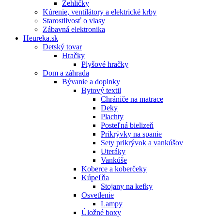
Žehličky
Kúrenie, ventilátory a elektrické krby
Starostlivosť o vlasy
Zábavná elektronika
Heureka.sk
Detský tovar
Hračky
Plyšové hračky
Dom a záhrada
Bývanie a doplnky
Bytový textil
Chrániče na matrace
Deky
Plachty
Posteľná bielizeň
Prikrývky na spanie
Sety prikrývok a vankúšov
Uteráky
Vankúše
Koberce a koberčeky
Kúpeľňa
Stojany na kefky
Osvetlenie
Lampy
Úložné boxy