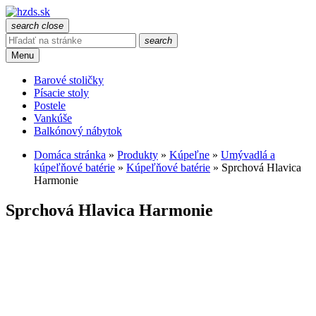
search
close
search
Menu
Barové stoličky
Písacie stoly
Postele
Vankúše
Balkónový nábytok
Domáca stránka
»
Produkty
»
Kúpeľne
»
Umývadlá a
kúpeľňové batérie
»
Kúpeľňové batérie
»
Sprchová Hlavica
Harmonie
Sprchová Hlavica Harmonie