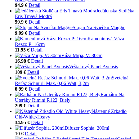
94.9 €
Detail
Jedálenská Stolička
Eris Tmavá Modrá
59.9 €
Detail
Stojan Na Sviečku Maggie
9.99 €
Detail
Kameninová Váza
Rezzo P: 16cm
11.95 €
Detail
Váza Mirja, V: 30cm
16.98 €
Detail
Vešiakový Panel Avensis
109 €
Detail
Svetelná
Reťaz Schnurli Max. 0,06 Watt, 3,2m
8.99 €
Detail
Radiátor Na
Uteráky Rimini R122, Biely
299 €
Detail
Nástenné Zrkadlo
Old-White-Heavy
34.95 €
Detail
Difuzér Sophia, 200ml
10 €
Detail