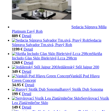
Sedacia Súprava Milla
Platinum Ľavý Roh
889 €
Detail
Sedacia
Súprava Salvador Tm.sivá, Pravý Roh
1199 €
Detail
Skriňa
Includo Glas Sklo Biele/sivé,š.cca 298cm
1269 €
Detail
Jedálenský Stôl Jaipur 200
349 €
Detail
Vankúš Pod Hlavu
Green Concept
34.95 €
Detail
Barový Stolík Dub Sonoma
199 €
Detail
Servírovací Vozík
Lea Zlatá/mliečne Sklo
149 €
Detail