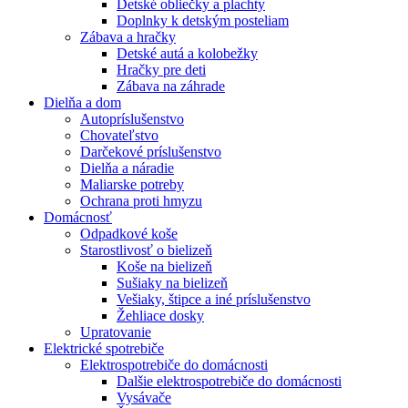
Detské obliečky a plachty
Doplnky k detským posteliam
Zábava a hračky
Detské autá a kolobežky
Hračky pre deti
Zábava na záhrade
Dielňa a dom
Autopríslušenstvo
Chovateľstvo
Darčekové príslušenstvo
Dielňa a náradie
Maliarske potreby
Ochrana proti hmyzu
Domácnosť
Odpadkové koše
Starostlivosť o bielizeň
Koše na bielizeň
Sušiaky na bielizeň
Vešiaky, štipce a iné príslušenstvo
Žehliace dosky
Upratovanie
Elektrické spotrebiče
Elektrospotrebiče do domácnosti
Dalšie elektrospotrebiče do domácnosti
Vysávače