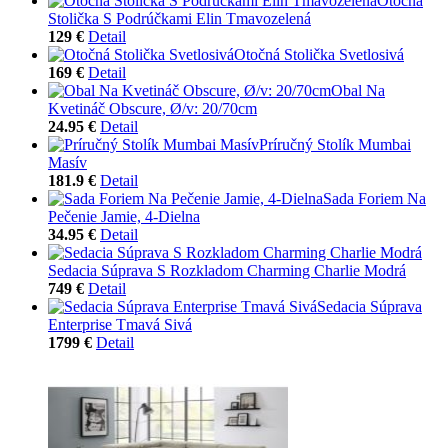
Otočná
Stolička S Podrúčkami Elin Tmavozelená
129 €
Detail
Otočná Stolička Svetlosivá
169 €
Detail
Obal Na
Kvetináč Obscure, Ø/v: 20/70cm
24.95 €
Detail
Príručný Stolík Mumbai
Masív
181.9 €
Detail
Sada Foriem Na
Pečenie Jamie, 4-Dielna
34.95 €
Detail
Sedacia Súprava S Rozkladom Charming Charlie Modrá
749 €
Detail
Sedacia Súprava
Enterprise Tmavá Sivá
1799 €
Detail