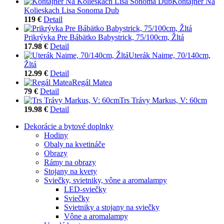
Kontajner Na
Kolieskach Lisa Sonoma Dub
119 €
Detail
Prikrývka Pre Bábätko Babystrick, 75/100cm, Žltá
17.98 €
Detail
Uterák Naime, 70/140cm,
Žltá
12.99 €
Detail
Regál Matea
79 €
Detail
Trs Trávy Markus, V: 60cm
19.98 €
Detail
Dekorácie a bytové doplnky
Hodiny
Obaly na kvetináče
Obrazy
Rámy na obrazy
Stojany na kvety
Sviečky, svietniky, vône a aromalampy
LED-sviečky
Sviečky
Svietniky a stojany na sviečky
Vône a aromalampy