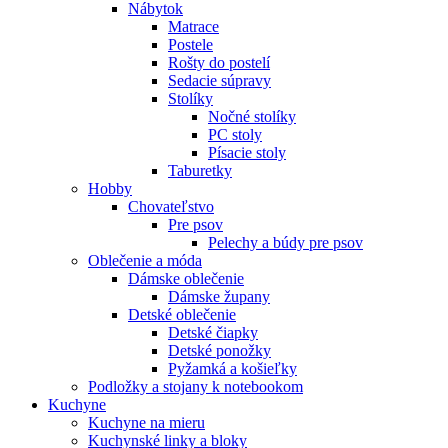
Nábytok
Matrace
Postele
Rošty do postelí
Sedacie súpravy
Stolíky
Nočné stolíky
PC stoly
Písacie stoly
Taburetky
Hobby
Chovateľstvo
Pre psov
Pelechy a búdy pre psov
Oblečenie a móda
Dámske oblečenie
Dámske župany
Detské oblečenie
Detské čiapky
Detské ponožky
Pyžamká a košieľky
Podložky a stojany k notebookom
Kuchyne
Kuchyne na mieru
Kuchynské linky a bloky