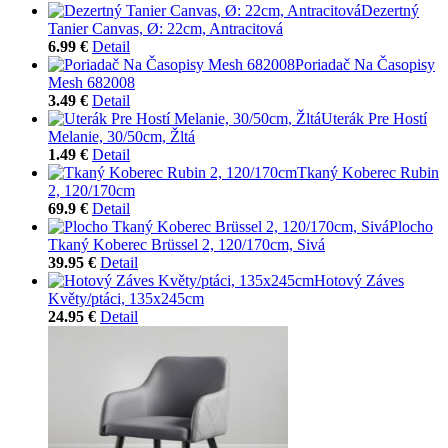
Dezertný
Tanier Canvas, Ø: 22cm, Antracitová
6.99 €
Detail
Poriadač Na Časopisy
Mesh 682008
3.49 €
Detail
Uterák Pre Hostí
Melanie, 30/50cm, Žltá
1.49 €
Detail
Tkaný Koberec Rubin
2, 120/170cm
69.9 €
Detail
Plocho
Tkaný Koberec Brüssel 2, 120/170cm, Sivá
39.95 €
Detail
Hotový Záves
Květy/ptáci, 135x245cm
24.95 €
Detail