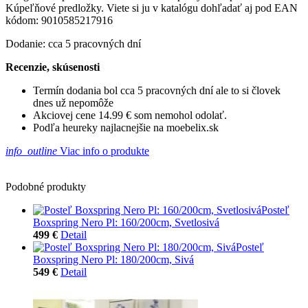
Kúpeľňové predložky. Viete si ju v katalógu dohľadať aj pod EAN
kódom: 9010585217916
Dodanie: cca 5 pracovných dní
Recenzie, skúsenosti
Termín dodania bol cca 5 pracovných dní ale to si človek
dnes už nepomôže
Akciovej cene 14.99 € som nemohol odolať.
Podľa heureky najlacnejšie na moebelix.sk
info_outline
Viac info o produkte
Podobné produkty
Posteľ
Boxspring Nero Pl: 160/200cm, Svetlosivá
499 €
Detail
Posteľ
Boxspring Nero Pl: 180/200cm, Sivá
549 €
Detail