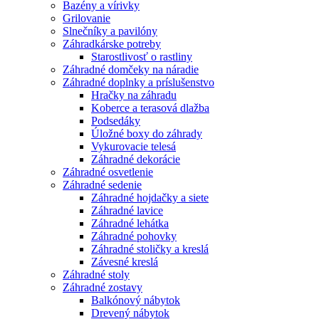
Bazény a vírivky
Grilovanie
Slnečníky a pavilóny
Záhradkárske potreby
Starostlivosť o rastliny
Záhradné domčeky na náradie
Záhradné doplnky a príslušenstvo
Hračky na záhradu
Koberce a terasová dlažba
Podsedáky
Úložné boxy do záhrady
Vykurovacie telesá
Záhradné dekorácie
Záhradné osvetlenie
Záhradné sedenie
Záhradné hojdačky a siete
Záhradné lavice
Záhradné lehátka
Záhradné pohovky
Záhradné stoličky a kreslá
Závesné kreslá
Záhradné stoly
Záhradné zostavy
Balkónový nábytok
Drevený nábytok