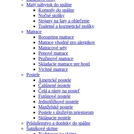
Malý nábytok do spálne
Komody do spálne
Nočné stolíky
Stojany na šaty a oblečenie
Toaletné a kozmetické stolíky
Matrace
Boxspring matrace
Matrace vhodné pro alergikov
Matracové sety
Penové matrace
Pružinové matrace
Skladacie matrace pre hostí
Vrchné matrace
Postele
Americké postele
Čalúnené postele
Čelá a rámy na posteľ
Futónové postele
Jednolôžkové postele
Manželské postele
Postele s úložným priestorom
Sklápacie postele
Príslušenstvo a doplnky do spálne
Šatníkové skrine
Nadstavce na skrine