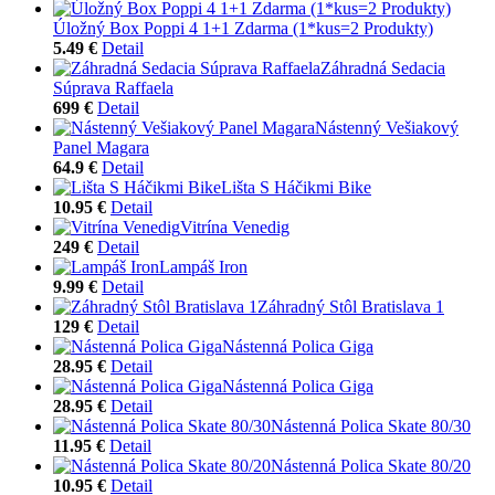
Úložný Box Poppi 4 1+1 Zdarma (1*kus=2 Produkty)
5.49 €
Detail
Záhradná Sedacia
Súprava Raffaela
699 €
Detail
Nástenný Vešiakový
Panel Magara
64.9 €
Detail
Lišta S Háčikmi Bike
10.95 €
Detail
Vitrína Venedig
249 €
Detail
Lampáš Iron
9.99 €
Detail
Záhradný Stôl Bratislava 1
129 €
Detail
Nástenná Polica Giga
28.95 €
Detail
Nástenná Polica Giga
28.95 €
Detail
Nástenná Polica Skate 80/30
11.95 €
Detail
Nástenná Polica Skate 80/20
10.95 €
Detail