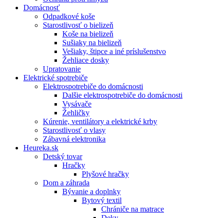
Domácnosť
Odpadkové koše
Starostlivosť o bielizeň
Koše na bielizeň
Sušiaky na bielizeň
Vešiaky, štipce a iné príslušenstvo
Žehliace dosky
Upratovanie
Elektrické spotrebiče
Elektrospotrebiče do domácnosti
Dalšie elektrospotrebiče do domácnosti
Vysávače
Žehličky
Kúrenie, ventilátory a elektrické krby
Starostlivosť o vlasy
Zábavná elektronika
Heureka.sk
Detský tovar
Hračky
Plyšové hračky
Dom a záhrada
Bývanie a doplnky
Bytový textil
Chrániče na matrace
Deky