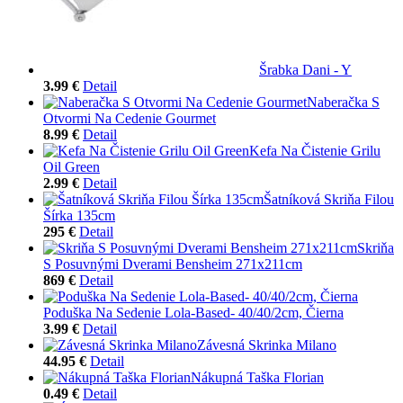
Šrabka Dani - Y
3.99 €
Detail
Naberačka S
Otvormi Na Cedenie Gourmet
8.99 €
Detail
Kefa Na Čistenie Grilu
Oil Green
2.99 €
Detail
Šatníková Skriňa Filou
Šírka 135cm
295 €
Detail
Skriňa
S Posuvnými Dverami Bensheim 271x211cm
869 €
Detail
Poduška Na Sedenie Lola-Based- 40/40/2cm, Čierna
3.99 €
Detail
Závesná Skrinka Milano
44.95 €
Detail
Nákupná Taška Florian
0.49 €
Detail