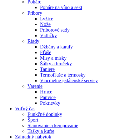
Poháre
Poháre na víno a sekt
Príbory
Lyžice
Nože
Príborové sady
Vidličky
Riady
Džbány a karafy
Fľaše
Misy a misky
Šálky a hrnčeky
Taniere
Termofľaše a termosky
Viacdielne jedálenské servisy
Varenie
Hrnce
Panvice
Pokrievky
Voľný čas
Funkčné doplnky
Šport
Stanovanie a kempovanie
Tašky a kufre
Záhradný nábytok