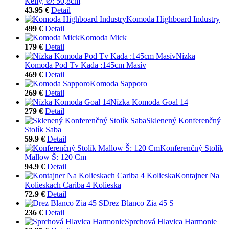
Kelly, Ø: 50,8cm
43.95 €
Detail
Komoda Highboard Industry
499 €
Detail
Komoda Mick
179 €
Detail
Nízka
Komoda Pod Tv Kada :145cm Masív
469 €
Detail
Komoda Sapporo
269 €
Detail
Nízka Komoda Goal 14
279 €
Detail
Sklenený Konferenčný
Stolík Saba
59.9 €
Detail
Konferenčný Stolík
Mallow Š: 120 Cm
94.9 €
Detail
Kontajner Na
Kolieskach Cariba 4 Kolieska
72.9 €
Detail
Drez Blanco Zia 45 S
236 €
Detail
Sprchová Hlavica Harmonie