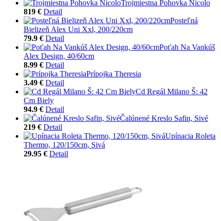
Trojmiestna Pohovka Nicolo
819 €
Detail
Posteľná
Bielizeň Alex Uni Xxl, 200/220cm
79.9 €
Detail
Poťah Na Vankúš
Alex Design, 40/60cm
8.99 €
Detail
Prípojka Theresia
3.49 €
Detail
Cd Regál Milano Š: 42
Cm Biely
94.9 €
Detail
Čalúnené Kreslo Safin, Sivé
219 €
Detail
Upínacia Roleta
Thermo, 120/150cm, Sivá
29.95 €
Detail