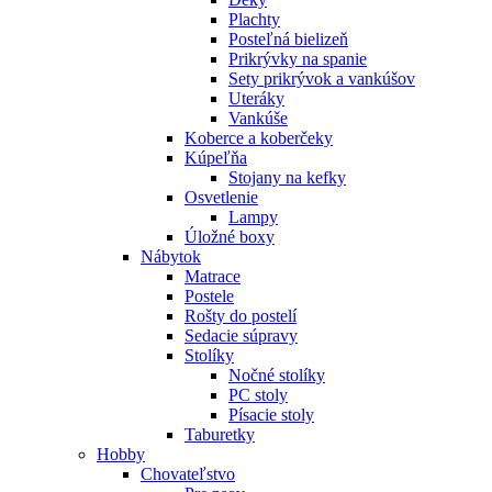
Plachty
Posteľná bielizeň
Prikrývky na spanie
Sety prikrývok a vankúšov
Uteráky
Vankúše
Koberce a koberčeky
Kúpeľňa
Stojany na kefky
Osvetlenie
Lampy
Úložné boxy
Nábytok
Matrace
Postele
Rošty do postelí
Sedacie súpravy
Stolíky
Nočné stolíky
PC stoly
Písacie stoly
Taburetky
Hobby
Chovateľstvo