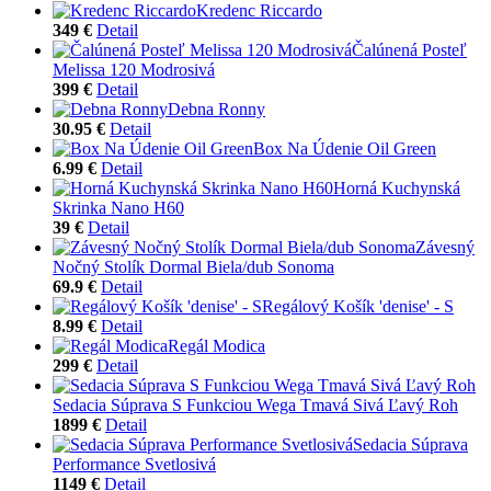
Kredenc Riccardo
349 €
Detail
Čalúnená Posteľ
Melissa 120 Modrosivá
399 €
Detail
Debna Ronny
30.95 €
Detail
Box Na Údenie Oil Green
6.99 €
Detail
Horná Kuchynská
Skrinka Nano H60
39 €
Detail
Závesný
Nočný Stolík Dormal Biela/dub Sonoma
69.9 €
Detail
Regálový Košík 'denise' - S
8.99 €
Detail
Regál Modica
299 €
Detail
Sedacia Súprava S Funkciou Wega Tmavá Sivá Ľavý Roh
1899 €
Detail
Sedacia Súprava
Performance Svetlosivá
1149 €
Detail