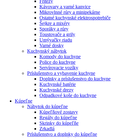
Fritézy
Kávovary a varné kanvice
Mikrovlnné rúry a minipekárne
Ostatné kuchynské elektrospotrebiče
Šejkre a mixéry
Sporáky a rúry
Toustovače a grily
Umývačky riadu
Varné dosky
Kuchynský nábytok
Komody do kuchyne
Police do kuchyne
Servírovacie vozíky
Príslušenstvo a vybavenie kuchyne
Doplnky a príslušenstvo do kuchyne
Kuchynské batérie
Kuchynské drezy
Odpadkové koše do kuchyne
Kúpeľne
Nábytok do kúpeľne
Kúpeľňové zostavy
Regály do kúpeľne
Skrinky do kúpeľňe
Zrkadlá
Príslušenstvo a doplnky do kúpeľne