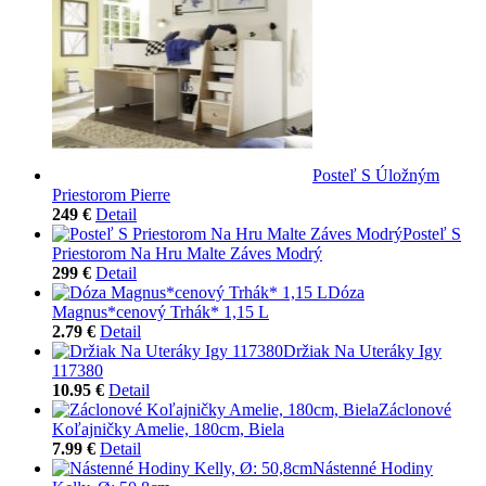
Posteľ S Úložným
Priestorom Pierre
249 €
Detail
Posteľ S
Priestorom Na Hru Malte Záves Modrý
299 €
Detail
Dóza
Magnus*cenový Trhák* 1,15 L
2.79 €
Detail
Držiak Na Uteráky Igy
117380
10.95 €
Detail
Záclonové
Koľajničky Amelie, 180cm, Biela
7.99 €
Detail
Nástenné Hodiny