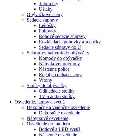
Taburetky
Ušiaky
Obývačkové steny
Sedacie súpravy
Leňošky
Pohovky
Rohové sedacie súpravy
Rozkladacie pohovky a sedačky
Sedacie súpravy do U
Sektorový nábytok do obývačky
Komody do obývačky
Nábytkové programy
Nástenné police
Regály a deliace steny
Vitríny
Stolíky do obývačky
Odkladacie stolíky
TV a audio stolíky
Osvetlenie, lampy a svetlá
Dekoračné a vianočné osvetlenie
Dekoračné osvetlenie
Nábytkové osvetlenie
Osvetlenie do interiéru
Bodové a LED svetlá
Nástenné osvetlenie