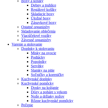
Boxy a košíky
Debny a truhlice
Regálové košíky
Skladacie boxy
Úložné boxy
Zásuvkové boxy
Ostatné organizéry
Skladovanie oblečenia
Viacúčelové vozíky
Závesné organizéry
Varenie a stolovanie
Doplnky k stolovaniu
Misky na ovocie
Podtácky
Popolníky
Servítky
Slamky na pitie
Soľničky a koreničky
Kuchynské doplnky
Kuchynské pomôcky
Dosky na krájanie
Dózy a poháre s vekom
Nože a držiaky nožov
Rôzne kuchynské pomôcky
Pečenie