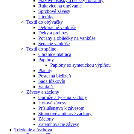
Plážové osušky a osušky do sauny
Rukavice na umývanie
Sprchové závesy
Uteráky
Textil do obývačky
Dekoračné vankúše
Deky a prehozy
Poťahy a obliečky na vankúše
Sedacie vankúše
Textil do spálne
Chrániče matraca
Paplóny
Paplóny so syntetickou výplňou
Plachty
Posteľná bielizeň
Sada lôžkovín
Vankúše
Závesy a záclony
Garniže a tyče na záclony
Hotové závesy
Príslušenstvo k závesom
Strapcové a nitkové záclony
Záclony
Zatemňovacie závesy
Triedenie a úschova