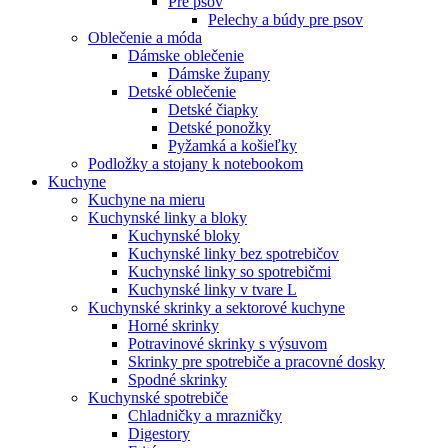
Pre psov
Pelechy a búdy pre psov
Oblečenie a móda
Dámske oblečenie
Dámske župany
Detské oblečenie
Detské čiapky
Detské ponožky
Pyžamká a košieľky
Podložky a stojany k notebookom
Kuchyne
Kuchyne na mieru
Kuchynské linky a bloky
Kuchynské bloky
Kuchynské linky bez spotrebičov
Kuchynské linky so spotrebičmi
Kuchynské linky v tvare L
Kuchynské skrinky a sektorové kuchyne
Horné skrinky
Potravinové skrinky s výsuvom
Skrinky pre spotrebiče a pracovné dosky
Spodné skrinky
Kuchynské spotrebiče
Chladničky a mrazničky
Digestory