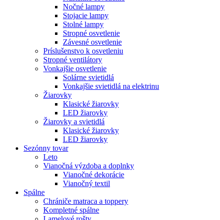
Nočné lampy
Stojacie lampy
Stolné lampy
Stropné osvetlenie
Závesné osvetlenie
Príslušenstvo k osvetleniu
Stropné ventilátory
Vonkajšie osvetlenie
Solárne svietidlá
Vonkajšie svietidlá na elektrinu
Žiarovky
Klasické žiarovky
LED žiarovky
Žiarovky a svietidlá
Klasické žiarovky
LED žiarovky
Sezónny tovar
Leto
Vianočná výzdoba a doplnky
Vianočné dekorácie
Vianočný textil
Spálne
Chrániče matraca a toppery
Kompletné spálne
Lamelové rošty