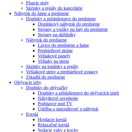
Písacie stoly
Skrinky a regály do kancelárie
Nábytok do šatne a predsiene
Doplnky a príslušenstvo do predsiene
Doplnkový nábytok do predsiene
Stojany a vozíky na šaty do predsiene
Stojany na dáždníky
Nábytok do predsiene
Lavice do predsiene a šatne
Predsieňové skrine
Vešiakové panely
Vešiaky na stenu
Skrinky na topánky a regály
Vešiakové steny a predsieňové zostavy
Zrkadlá do predsiene
Obývacie izby
Doplnky do obývačky
Doplnky a príslušenstvo do obývacích izieb
Nábytkové osvetlenie
Podstavce pod TV
Údržba a starostlivosť o nábytok
Kreslá
Hojdacie kreslá
Relaxačné kreslá
Sedacie vaky a kocky