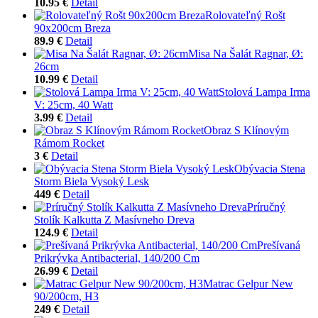
10.95 €
Detail
Rolovateľný Rošt
90x200cm Breza
89.9 €
Detail
Misa Na Šalát Ragnar, Ø:
26cm
10.99 €
Detail
Stolová Lampa Irma
V: 25cm, 40 Watt
3.99 €
Detail
Obraz S Klínovým
Rámom Rocket
3 €
Detail
Obývacia Stena
Storm Biela Vysoký Lesk
449 €
Detail
Príručný
Stolík Kalkutta Z Masívneho Dreva
124.9 €
Detail
Prešívaná
Prikrývka Antibacterial, 140/200 Cm
26.99 €
Detail
Matrac Gelpur New
90/200cm, H3
249 €
Detail