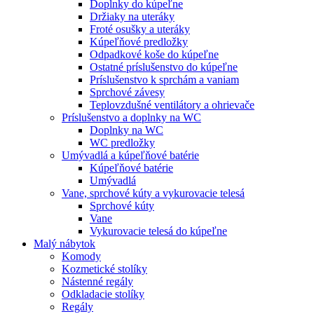
Doplnky do kúpeľne
Držiaky na uteráky
Froté osušky a uteráky
Kúpeľňové predložky
Odpadkové koše do kúpeľne
Ostatné príslušenstvo do kúpeľne
Príslušenstvo k sprchám a vaniam
Sprchové závesy
Teplovzdušné ventilátory a ohrievače
Príslušenstvo a doplnky na WC
Doplnky na WC
WC predložky
Umývadlá a kúpeľňové batérie
Kúpeľňové batérie
Umývadlá
Vane, sprchové kúty a vykurovacie telesá
Sprchové kúty
Vane
Vykurovacie telesá do kúpeľne
Malý nábytok
Komody
Kozmetické stolíky
Nástenné regály
Odkladacie stolíky
Regály