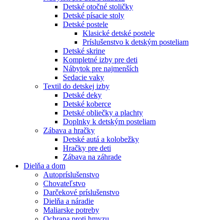
Detské otočné stoličky
Detské písacie stoly
Detské postele
Klasické detské postele
Príslušenstvo k detským posteliam
Detské skrine
Kompletné izby pre deti
Nábytok pre najmenších
Sedacie vaky
Textil do detskej izby
Detské deky
Detské koberce
Detské obliečky a plachty
Doplnky k detským posteliam
Zábava a hračky
Detské autá a kolobežky
Hračky pre deti
Zábava na záhrade
Dielňa a dom
Autopríslušenstvo
Chovateľstvo
Darčekové príslušenstvo
Dielňa a náradie
Maliarske potreby
Ochrana proti hmyzu