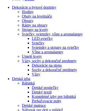
Dekorácie a bytové doplnky
Hodiny
Obaly na kvetináče
Obrazy
Rámy na obrazy
Stojany na kvety
Sviečky, svietniky, vône a aromalampy
LED-sviečky
Sviečky
Svietniky a stojany na sviečky
Vône a aromalampy
Umelé kvety
Vázy, sochy a dekoračné predmety
Dekorácie na stenu
Sochy a dekoračné predmety
Vázy
Detská izba
Bábätká
Detské postieľky
Detský textil
Kompletné izby pre bábätká
Prebaľovacie pulty
Detské matrace
Nábytok pre deti a mládež