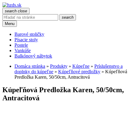
search
close
search
Menu
Barové stoličky
Písacie stoly
Postele
Vankúše
Balkónový nábytok
Domáca stránka
»
Produkty
»
Kúpeľne
»
Príslušenstvo a
doplnky do kúpeľne
»
Kúpeľňové predložky
»
Kúpeľňová
Predložka Karen, 50/50cm, Antracitová
Kúpeľňová Predložka Karen, 50/50cm,
Antracitová