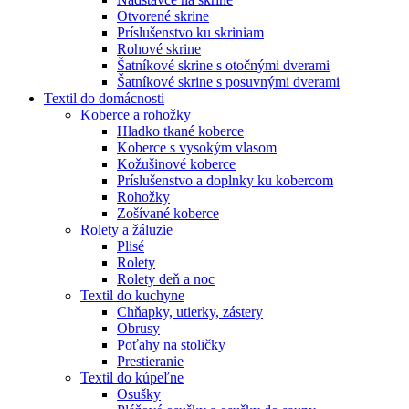
Otvorené skrine
Príslušenstvo ku skriniam
Rohové skrine
Šatníkové skrine s otočnými dverami
Šatníkové skrine s posuvnými dverami
Textil do domácnosti
Koberce a rohožky
Hladko tkané koberce
Koberce s vysokým vlasom
Kožušinové koberce
Príslušenstvo a doplnky ku kobercom
Rohožky
Zošívané koberce
Rolety a žáluzie
Plisé
Rolety
Rolety deň a noc
Textil do kuchyne
Chňapky, utierky, zástery
Obrusy
Poťahy na stoličky
Prestieranie
Textil do kúpeľne
Osušky