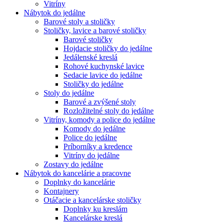
Vitríny
Nábytok do jedálne
Barové stoly a stoličky
Stoličky, lavice a barové stoličky
Barové stoličky
Hojdacie stoličky do jedálne
Jedálenské kreslá
Rohové kuchynské lavice
Sedacie lavice do jedálne
Stoličky do jedálne
Stoly do jedálne
Barové a zvýšené stoly
Rozložitelné stoly do jedálne
Vitríny, komody a police do jedálne
Komody do jedálne
Police do jedálne
Príborníky a kredence
Vitríny do jedálne
Zostavy do jedálne
Nábytok do kancelárie a pracovne
Doplnky do kancelárie
Kontajnery
Otáčacie a kancelárske stoličky
Doplnky ku kreslám
Kancelárske kreslá