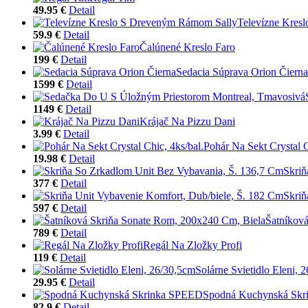
49.95 €
Detail
Televízne Kres
59.9 €
Detail
Čalúnené Kreslo Faro
199 €
Detail
Sedacia Súprava Orion Čierna
1599 €
Detail
1149 €
Detail
Krájač Na Pizzu Dani
3.99 €
Detail
Pohár Na Sekt Crystal C
19.98 €
Detail
Skriň
377 €
Detail
Skriň
597 €
Detail
Šatníkov
789 €
Detail
Regál Na Zložky Profi
119 €
Detail
Solárne Svietidlo Eleni, 
29.95 €
Detail
Spodná Kuchynská Sk
82.9 €
Detail