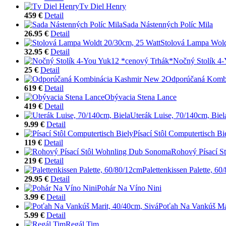
Tv Diel Henry
459 €
Detail
Sada Nástenných Políc Mila
26.95 €
Detail
Stolová Lampa Wold
32.95 €
Detail
Nočný Stolík 4
25 €
Detail
Odporúčaná Komb
619 €
Detail
Obývacia Stena Lance
419 €
Detail
Uterák Luise, 70/140cm, Biel
9.99 €
Detail
Písací Stôl Computertisch Bi
119 €
Detail
Rohový Písací S
219 €
Detail
Palettenkissen Palette, 6
29.95 €
Detail
Pohár Na Víno Nini
3.99 €
Detail
Poťah Na Vankúš Mar
5.99 €
Detail
Regál Tim