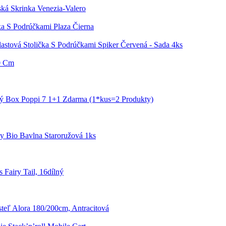
á Skrinka Venezia-Valero
čka S Podrúčkami Plaza Čierna
lastová Stolička S Podrúčkami Spiker Červená - Sada 4ks
0 Cm
ý Box Poppi 7 1+1 Zdarma (1*kus=2 Produkty)
y Bio Bavlna Staroružová 1ks
Fairy Tail, 16dílný
teľ Alora 180/200cm, Antracitová