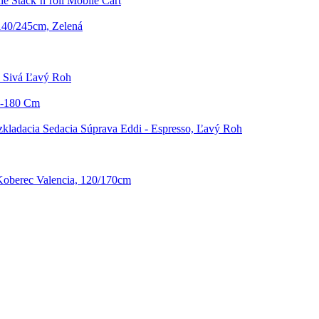
e Stack’n’roll Mobile Cart
140/245cm, Zelená
a Sivá Ľavý Roh
40-180 Cm
kladacia Sedacia Súprava Eddi - Espresso, Ľavý Roh
oberec Valencia, 120/170cm