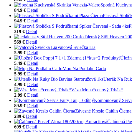
Spodná Kuchynsk
84.9 €
Detail
Plastová Stoli
94.9 €
Detail
P
319 €
Detail
Jedálenský Stôl Heaven 20
569 €
Detail
Valcová Sviečka Lia
5.99 €
Detail
Úložn
5.49 €
Detail
Mop Na Podlahu Carlo
5.99 €
Detail
Uterák Na Ruk
4.99 €
Detail
Váza Mona*cenový Trhák*
2.99 €
Detail
Kombinovaný Servis 
89.9 €
Detail
Závesné Kreslo Caitlin Čierna
289 €
Detail
Čalúnená Pos
699 €
Detail