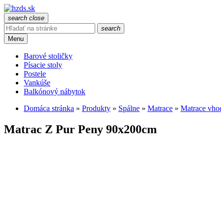
search
close
search
Menu
Barové stoličky
Písacie stoly
Postele
Vankúše
Balkónový nábytok
Domáca stránka
»
Produkty
»
Spálne
»
Matrace
»
Matrace vhod
Matrac Z Pur Peny 90x200cm