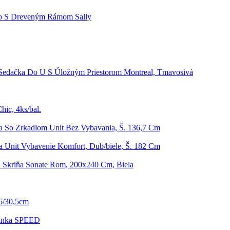
lo S Dreveným Rámom Sally
Sedačka Do U S Úložným Priestorom Montreal, Tmavosivá
hic, 4ks/bal.
a So Zrkadlom Unit Bez Vybavania, Š. 136,7 Cm
a Unit Vybavenie Komfort, Dub/biele, Š. 182 Cm
á Skriňa Sonate Rom, 200x240 Cm, Biela
26/30,5cm
rinka SPEED