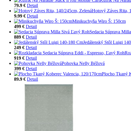
Kufrík Na Náradi
79.9 €
Detail
Hotový Záves Rita, 
9.99 €
Detail
Minikuchyňa Wiro Š: 150cm
499 €
Detail
Sedacia Súprava Mill
889 €
Detail
Jedálenský Stôl Luigi 1
249 €
Detail
Roz
919 €
Detail
Pohovka Nelly Béžová
399 €
Detail
Plocho Tkaný K
89.9 €
Detail