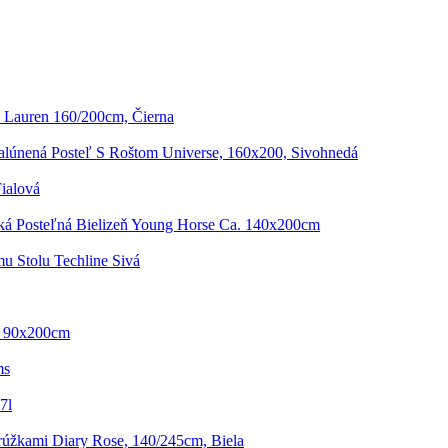
 Lauren 160/200cm, Čierna
alúnená Posteľ S Roštom Universe, 160x200, Sivohnedá
Fialová
ká Posteľná Bielizeň Young Horse Ca. 140x200cm
mu Stolu Techline Sivá
- 90x200cm
ms
7l
úžkami Diary Rose, 140/245cm, Biela