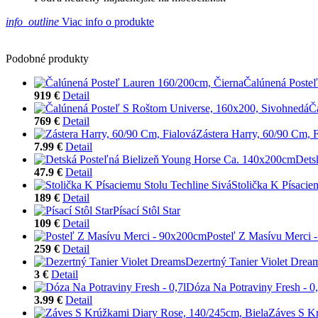
info_outline
Viac info o produkte
Podobné produkty
Čalúnená Posteľ
919 €
Detail
Č
769 €
Detail
Zástera Harry, 60/90 Cm, 
7.99 €
Detail
Dets
47.9 €
Detail
Stolička K Písacie
189 €
Detail
Písací Stôl Star
109 €
Detail
Posteľ Z Masívu Merci 
259 €
Detail
Dezertný Tanier Violet Drea
3 €
Detail
Dóza Na Potraviny Fresh - 0,
3.99 €
Detail
Záves S Kr