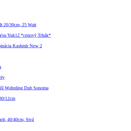
t 20/30cm, 25 Watt
-You Yuk12 *cenový Trhák*
inácia Kashmir New 2
a
ely
tôl Wohnling Dub Sonoma
0/80/12cm
it, 40/40cm, Sivá