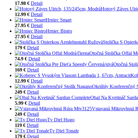
17.98 €
Detail
Hotový Záves Ulri
12.99 €
Detail
Hrniec Smart
27.95 €
Detail
Hrniec Bistro
27.95 €
Detail
Stolička S Opier
179 €
Detail
Otočná Stolička Offal M
74.9 €
Detail
Otočná Stol
169 €
Detail
Kob
12.99 €
Detail
Okrúhly Konferenčný 
249 €
Detail
Obal Na Kvetináč Sard
5.99 €
Detail
Vstavaná Mikrovlnná 
249 €
Detail
Tv Diel Hugo
119 €
Detail
Tv Diel Tonale
179 €
Detail