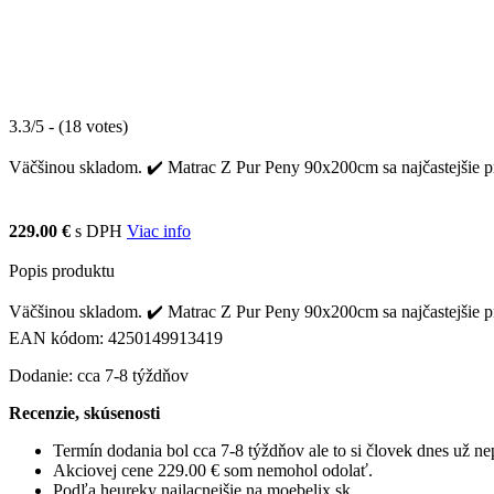
3.3/5 - (18 votes)
Väčšinou skladom. ✔️ Matrac Z Pur Peny 90x200cm sa najčastejšie pr
229.00 €
s DPH
Viac info
Popis produktu
Väčšinou skladom. ✔️ Matrac Z Pur Peny 90x200cm sa najčastejšie pre
EAN kódom: 4250149913419
Dodanie: cca 7-8 týždňov
Recenzie, skúsenosti
Termín dodania bol cca 7-8 týždňov ale to si človek dnes už 
Akciovej cene 229.00 € som nemohol odolať.
Podľa heureky najlacnejšie na moebelix.sk