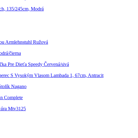
ch, 135/245cm, Modrá
kou Armlehnstuhl Ružová
odrá/čierna
ička Pre Dieťa Speedy Červená/sivá
erec S Vysokým Vlasom Lambada 1, 67cm, Antracit
Stolík Nagano
un Complete
Rúra Mtv3125