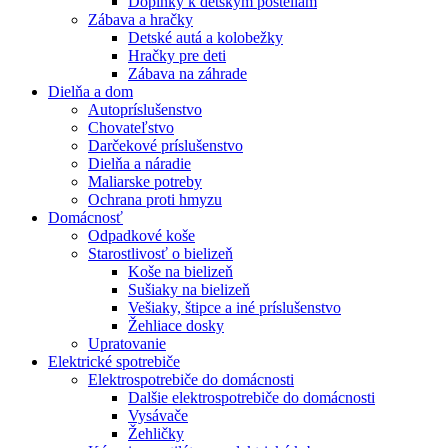
Doplnky k detským posteliam
Zábava a hračky
Detské autá a kolobežky
Hračky pre deti
Zábava na záhrade
Dielňa a dom
Autopríslušenstvo
Chovateľstvo
Darčekové príslušenstvo
Dielňa a náradie
Maliarske potreby
Ochrana proti hmyzu
Domácnosť
Odpadkové koše
Starostlivosť o bielizeň
Koše na bielizeň
Sušiaky na bielizeň
Vešiaky, štipce a iné príslušenstvo
Žehliace dosky
Upratovanie
Elektrické spotrebiče
Elektrospotrebiče do domácnosti
Dalšie elektrospotrebiče do domácnosti
Vysávače
Žehličky