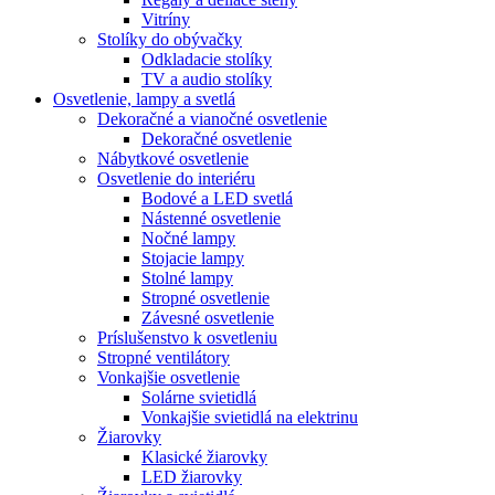
Vitríny
Stolíky do obývačky
Odkladacie stolíky
TV a audio stolíky
Osvetlenie, lampy a svetlá
Dekoračné a vianočné osvetlenie
Dekoračné osvetlenie
Nábytkové osvetlenie
Osvetlenie do interiéru
Bodové a LED svetlá
Nástenné osvetlenie
Nočné lampy
Stojacie lampy
Stolné lampy
Stropné osvetlenie
Závesné osvetlenie
Príslušenstvo k osvetleniu
Stropné ventilátory
Vonkajšie osvetlenie
Solárne svietidlá
Vonkajšie svietidlá na elektrinu
Žiarovky
Klasické žiarovky
LED žiarovky