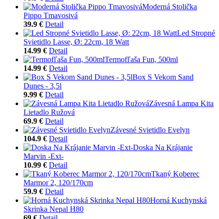
Moderná Stolička
Pippo Tmavosivá
39.9 €
Detail
Led Stropné
Svietidlo Lasse, Ø: 22cm, 18 Watt
14.99 €
Detail
Termofľaša Fun, 500ml
14.99 €
Detail
Box S Vekom Sand
Dunes - 3,5l
9.99 €
Detail
Závesná Lampa Kita
Lietadlo Ružová
69.9 €
Detail
Závesné Svietidlo Evelyn
104.9 €
Detail
Doska Na Krájanie
Marvin -Ext-
10.99 €
Detail
Tkaný Koberec
Marmor 2, 120/170cm
59.9 €
Detail
Horná Kuchynská
Skrinka Nepal H80
69 €
Detail