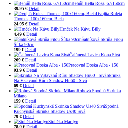
Behúň Bella Rosa, 67/150cm
39.95 €
Detail
Dvojitá Roleta
Thomas, 100x160cm, Biela
24.95 €
Detail
Hrnček Na Kávu Billy
4.49 €
Detail
Šatníková Skriňa Filou
Šírka 90cm
199 €
Detail
Čalúnená Lavica Kona Sivá
269 €
Detail
Pracovná Doska Alba - 150
93.9 €
Detail
Skrinka
Na Vstavanú Rúru Shadow Hu60 - Sivá
69 €
Detail
Rohová Spodná Skrinka
Milano
159 €
Detail
Spodná
Kuchynská Skrinka Shadow Us40 Sivá
79 €
Detail
Stolička Marilyn
78.9 €
Detail