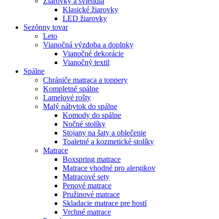
Žiarovky a svietidlá
Klasické žiarovky
LED žiarovky
Sezónny tovar
Leto
Vianočná výzdoba a doplnky
Vianočné dekorácie
Vianočný textil
Spálne
Chrániče matraca a toppery
Kompletné spálne
Lamelové rošty
Malý nábytok do spálne
Komody do spálne
Nočné stolíky
Stojany na šaty a oblečenie
Toaletné a kozmetické stolíky
Matrace
Boxspring matrace
Matrace vhodné pro alergikov
Matracové sety
Penové matrace
Pružinové matrace
Skladacie matrace pre hostí
Vrchné matrace