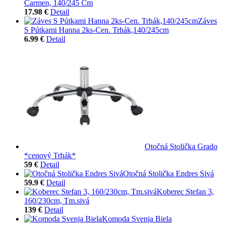
Carmen, 140/245 Cm
17.98 €
Detail
Záves
S Pútkami Hanna 2ks-Cen. Trhák,140/245cm
6.99 €
Detail
Otočná Stolička Grado
*cenový Trhák*
59 €
Detail
Otočná Stolička Endres Sivá
59.9 €
Detail
Koberec Stefan 3,
160/230cm, Tm.sivá
139 €
Detail
Komoda Svenja Biela