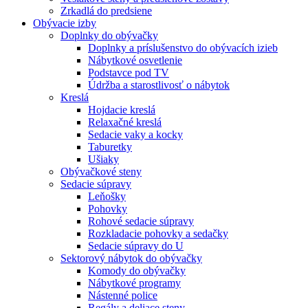
Zrkadlá do predsiene
Obývacie izby
Doplnky do obývačky
Doplnky a príslušenstvo do obývacích izieb
Nábytkové osvetlenie
Podstavce pod TV
Údržba a starostlivosť o nábytok
Kreslá
Hojdacie kreslá
Relaxačné kreslá
Sedacie vaky a kocky
Taburetky
Ušiaky
Obývačkové steny
Sedacie súpravy
Leňošky
Pohovky
Rohové sedacie súpravy
Rozkladacie pohovky a sedačky
Sedacie súpravy do U
Sektorový nábytok do obývačky
Komody do obývačky
Nábytkové programy
Nástenné police
Regály a deliace steny