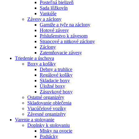
Posteľná bielizeň
Sada lôžkovín
Vankúše
Závesy a záclony
Garniže a tyče na záclony
Hotové závesy
Príslušenstvo k závesom
Strapcové a nitkové záclony
Záclony
Zatemňovacie závesy
Triedenie a úschova
Boxy a košíky
Debny a truhlice
Regálové košíky
Skladacie boxy
Úložné boxy
Zásuvkové boxy
Ostatné organizéry
Skladovanie oblečenia
Viacúčelové vozíky
Závesné organizéry
Varenie a stolovanie
Doplnky k stolovaniu
Misky na ovocie
Podtácky