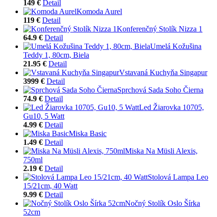
149 €
Detail
Komoda Aurel
119 €
Detail
Konferenčný Stolík Nizza 1
64.9 €
Detail
Umelá Kožušina
Teddy 1, 80cm, Biela
21.95 €
Detail
Vstavaná Kuchyňa Singapur
3999 €
Detail
Sprchová Sada Soho Čierna
74.9 €
Detail
Led Žiarovka 10705,
Gu10, 5 Watt
4.99 €
Detail
Miska Basic
1.49 €
Detail
Miska Na Müsli Alexis,
750ml
2.19 €
Detail
Stolová Lampa Leo
15/21cm, 40 Watt
9.99 €
Detail
Nočný Stolík Oslo Šírka
52cm