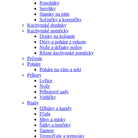
Popolníky
Servítky
Slamky na pitie
Soľničky a koreničky
Kuchynské doplnky
Kuchynské pomôcky
Dosky na krájanie
Dózy a poháre s vekom
Nože a držiaky nožov
Rôzne kuchynské pomôcky
Pečenie
Poháre
Poháre na víno a sekt
Príbory
Lyžice
Nože
Príborové sady
Vidličky
Riady
Džbány a karafy
Fľaše
Misy a misky
Šálky a hrnčeky
Taniere
Termofľaše a termosky