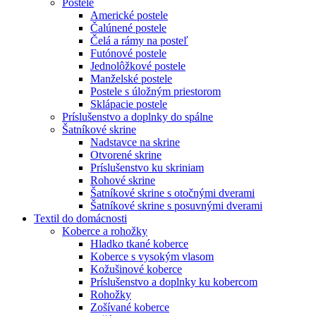
Postele
Americké postele
Čalúnené postele
Čelá a rámy na posteľ
Futónové postele
Jednolôžkové postele
Manželské postele
Postele s úložným priestorom
Sklápacie postele
Príslušenstvo a doplnky do spálne
Šatníkové skrine
Nadstavce na skrine
Otvorené skrine
Príslušenstvo ku skriniam
Rohové skrine
Šatníkové skrine s otočnými dverami
Šatníkové skrine s posuvnými dverami
Textil do domácnosti
Koberce a rohožky
Hladko tkané koberce
Koberce s vysokým vlasom
Kožušinové koberce
Príslušenstvo a doplnky ku kobercom
Rohožky
Zošívané koberce