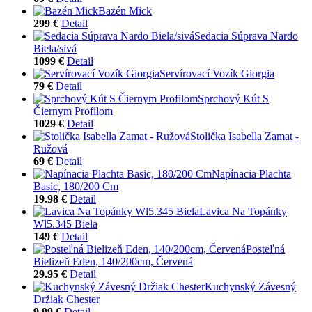
Bazén Mick
299 €
Detail
Sedacia Súprava Nardo
Biela/sivá
1099 €
Detail
Servírovací Vozík Giorgia
79 €
Detail
Sprchový Kút S
Čiernym Profilom
1029 €
Detail
Stolička Isabella Zamat -
Ružová
69 €
Detail
Napínacia Plachta
Basic, 180/200 Cm
19.98 €
Detail
Lavica Na Topánky
Wl5.345 Biela
149 €
Detail
Posteľná
Bielizeň Eden, 140/200cm, Červená
29.95 €
Detail
Kuchynský Závesný
Držiak Chester
9.99 €
Detail