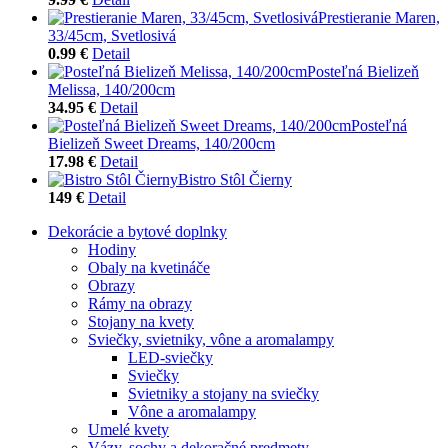
Prestieranie Maren,
33/45cm, Svetlosivá
0.99 €
Detail
Posteľná Bielizeň
Melissa, 140/200cm
34.95 €
Detail
Posteľná
Bielizeň Sweet Dreams, 140/200cm
17.98 €
Detail
Bistro Stôl Čierny
149 €
Detail
Dekorácie a bytové doplnky
Hodiny
Obaly na kvetináče
Obrazy
Rámy na obrazy
Stojany na kvety
Sviečky, svietniky, vône a aromalampy
LED-sviečky
Sviečky
Svietniky a stojany na sviečky
Vône a aromalampy
Umelé kvety
Vázy, sochy a dekoračné predmety