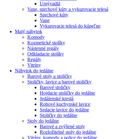
Umývadlá
Vane, sprchové kúty a vykurovacie telesá
Sprchové kúty
Vane
Vykurovacie telesá do kúpeľne
Malý nábytok
Komody
Kozmetické stolíky
Nástenné regály
Odkladacie stolíky
Regály
Vitríny
Nábytok do jedálne
Barové stoly a stoličky
Stoličky, lavice a barové stoličky
Barové stoličky
Hojdacie stoličky do jedálne
Jedálenské kreslá
Rohové kuchynské lavice
Sedacie lavice do jedálne
Stoličky do jedálne
Stoly do jedálne
Barové a zvýšené stoly
Rozložitelné stoly do jedálne
Vitríny, komody a police do jedálne