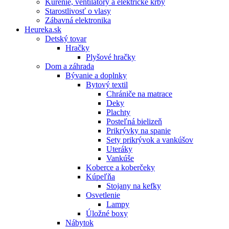
Kúrenie, ventilátory a elektrické krby
Starostlivosť o vlasy
Zábavná elektronika
Heureka.sk
Detský tovar
Hračky
Plyšové hračky
Dom a záhrada
Bývanie a doplnky
Bytový textil
Chrániče na matrace
Deky
Plachty
Posteľná bielizeň
Prikrývky na spanie
Sety prikrývok a vankúšov
Uteráky
Vankúše
Koberce a koberčeky
Kúpeľňa
Stojany na kefky
Osvetlenie
Lampy
Úložné boxy
Nábytok