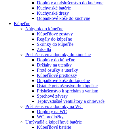
Doplnky a príslušenstvo do kuchyne
Kuchynské batérie
Kuchynské drezy
Odpadkové koše do kuchyne
Kúpeľne
Nábytok do kúpeľne
Kúpeľňové zostavy
Regály do kúpeľne
Skrinky do kúpeľňe
Zrkadlá
Príslušenstvo a doplnky do kúpeľne
Doplnky do kúpeľne
Držiaky na uteráky
Froté osušky a uteráky
Kúpeľňové predložky
Odpadkové koše do kúpeľne
Ostatné príslušenstvo do kúpeľne
Príslušenstvo k sprchám a vaniam
Sprchové závesy
Teplovzdušné ventilátory a ohrievače
Príslušenstvo a doplnky na WC
Doplnky na WC
WC predložky
Umývadlá a kúpeľňové batérie
Kúpeľňové batérie