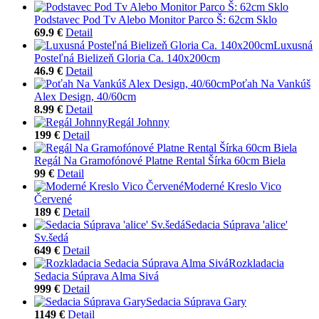
Podstavec Pod Tv Alebo Monitor Parco Š: 62cm Sklo
69.9 €
Detail
Luxusná
Posteľná Bielizeň Gloria Ca. 140x200cm
46.9 €
Detail
Poťah Na Vankúš
Alex Design, 40/60cm
8.99 €
Detail
Regál Johnny
199 €
Detail
Regál Na Gramofónové Platne Rental Šírka 60cm Biela
99 €
Detail
Moderné Kreslo Vico
Červené
189 €
Detail
Sedacia Súprava 'alice'
Sv.šedá
649 €
Detail
Rozkladacia
Sedacia Súprava Alma Sivá
999 €
Detail
Sedacia Súprava Gary
1149 €
Detail