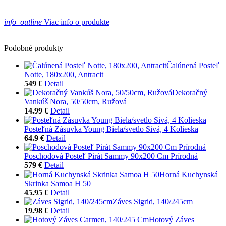
info_outline
Viac info o produkte
Podobné produkty
Čalúnená Posteľ
Notte, 180x200, Antracit
549 €
Detail
Dekoračný
Vankúš Nora, 50/50cm, Ružová
14.99 €
Detail
Posteľná Zásuvka Young Biela/svetlo Sivá, 4 Kolieska
64.9 €
Detail
Poschodová Posteľ Pirát Sammy 90x200 Cm Prírodná
579 €
Detail
Horná Kuchynská
Skrinka Samoa H 50
45.95 €
Detail
Záves Sigrid, 140/245cm
19.98 €
Detail
Hotový Záves