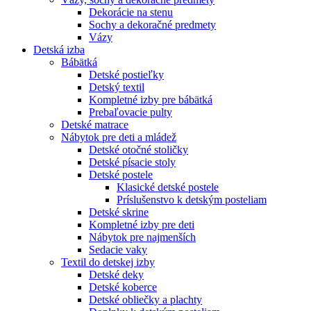
Dekorácie na stenu
Sochy a dekoračné predmety
Vázy
Detská izba
Bábätká
Detské postieľky
Detský textil
Kompletné izby pre bábätká
Prebaľovacie pulty
Detské matrace
Nábytok pre deti a mládež
Detské otočné stoličky
Detské písacie stoly
Detské postele
Klasické detské postele
Príslušenstvo k detským posteliam
Detské skrine
Kompletné izby pre deti
Nábytok pre najmenších
Sedacie vaky
Textil do detskej izby
Detské deky
Detské koberce
Detské obliečky a plachty