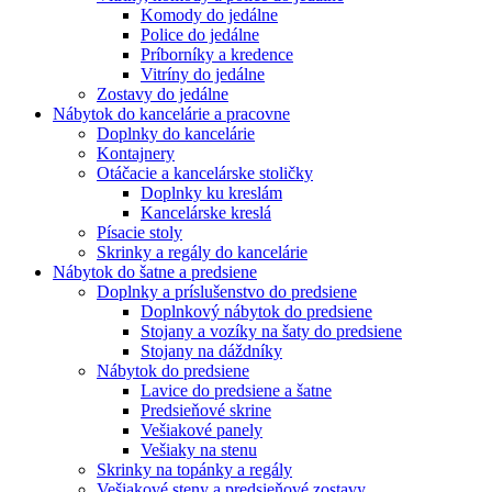
Komody do jedálne
Police do jedálne
Príborníky a kredence
Vitríny do jedálne
Zostavy do jedálne
Nábytok do kancelárie a pracovne
Doplnky do kancelárie
Kontajnery
Otáčacie a kancelárske stoličky
Doplnky ku kreslám
Kancelárske kreslá
Písacie stoly
Skrinky a regály do kancelárie
Nábytok do šatne a predsiene
Doplnky a príslušenstvo do predsiene
Doplnkový nábytok do predsiene
Stojany a vozíky na šaty do predsiene
Stojany na dáždníky
Nábytok do predsiene
Lavice do predsiene a šatne
Predsieňové skrine
Vešiakové panely
Vešiaky na stenu
Skrinky na topánky a regály
Vešiakové steny a predsieňové zostavy