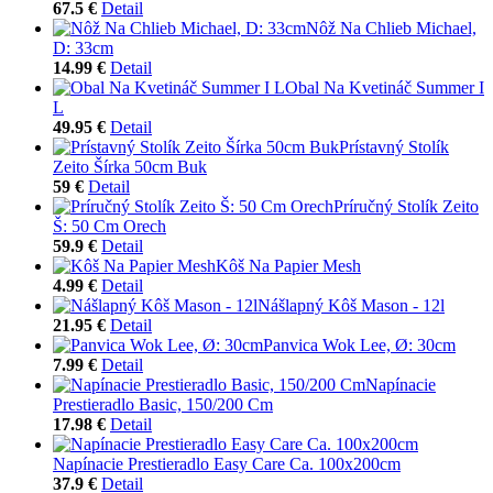
67.5 €
Detail
Nôž Na Chlieb Michael,
D: 33cm
14.99 €
Detail
Obal Na Kvetináč Summer I
L
49.95 €
Detail
Prístavný Stolík
Zeito Šírka 50cm Buk
59 €
Detail
Príručný Stolík Zeito
Š: 50 Cm Orech
59.9 €
Detail
Kôš Na Papier Mesh
4.99 €
Detail
Nášlapný Kôš Mason - 12l
21.95 €
Detail
Panvica Wok Lee, Ø: 30cm
7.99 €
Detail
Napínacie
Prestieradlo Basic, 150/200 Cm
17.98 €
Detail
Napínacie Prestieradlo Easy Care Ca. 100x200cm
37.9 €
Detail