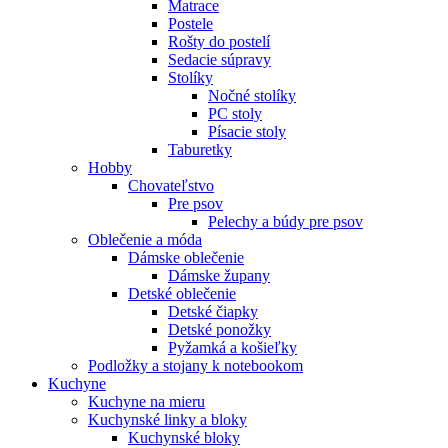
Matrace
Postele
Rošty do postelí
Sedacie súpravy
Stolíky
Nočné stolíky
PC stoly
Písacie stoly
Taburetky
Hobby
Chovateľstvo
Pre psov
Pelechy a búdy pre psov
Oblečenie a móda
Dámske oblečenie
Dámske župany
Detské oblečenie
Detské čiapky
Detské ponožky
Pyžamká a košieľky
Podložky a stojany k notebookom
Kuchyne
Kuchyne na mieru
Kuchynské linky a bloky
Kuchynské bloky