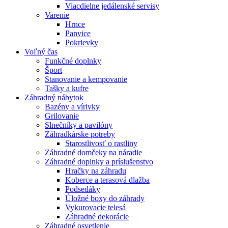
Viacdielne jedálenské servisy
Varenie
Hrnce
Panvice
Pokrievky
Voľný čas
Funkčné doplnky
Šport
Stanovanie a kempovanie
Tašky a kufre
Záhradný nábytok
Bazény a vírivky
Grilovanie
Slnečníky a pavilóny
Záhradkárske potreby
Starostlivosť o rastliny
Záhradné domčeky na náradie
Záhradné doplnky a príslušenstvo
Hračky na záhradu
Koberce a terasová dlažba
Podsedáky
Úložné boxy do záhrady
Vykurovacie telesá
Záhradné dekorácie
Záhradné osvetlenie