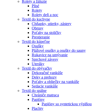
Rolety a žáluzie
Plisé
Rolety
Rolety deň a noc
Textil do kuchyne
Chňapky, utierky, zástery
Obrusy
Poťahy na stoličky
Prestieranie
Textil do kúpeľne
Osušky
Plážové osušky a osušky do sauny
Rukavice na umývanie
Sprchové závesy
Uteráky
Textil do obývačky
Dekoračné vankúše
Deky a prehozy
Poťahy a obliečky na vankúše
Sedacie vankúše
Textil do spálne
Chrániče matraca
Paplóny
Paplóny so syntetickou výplňou
Plachty