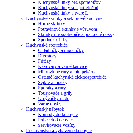
Kuchynské linky bez spotrebičov
Kuchynské linky so spotrebičmi
Kuchynské linky v tvare L
Kuchynské skrinky a sektorové kuchyne
Horné skrinky
Potravinové skrinky s výsuvom
Skrinky pre spotrebiče a pracovné dosky
Spodné skrinky
Kuchynské spotrebiče
Chladničky a mrazničky
Digestory
Fritézy
Kávovary a varné kanvice
Mikrovlnné rúry a minipekárne
Ostatné kuchynské elektrospotrebiče
Šejkre a mixéry
Sporáky a rúry
Toustovače a grily
Umývačky riadu
Varné dosky
Kuchynský nábytok
Komody do kuchyne
Police do kuchyne
Servírovacie vozíky
Príslušenstvo a vybavenie kuchyne