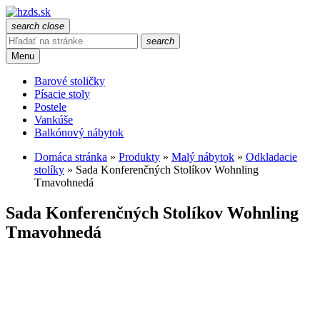
search
close
search
Menu
Barové stoličky
Písacie stoly
Postele
Vankúše
Balkónový nábytok
Domáca stránka
»
Produkty
»
Malý nábytok
»
Odkladacie
stolíky
»
Sada Konferenčných Stolíkov Wohnling
Tmavohnedá
Sada Konferenčných Stolíkov Wohnling
Tmavohnedá