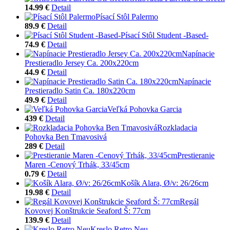
14.99 €
Detail
Písací Stôl Palermo
89.9 €
Detail
Písací Stôl Student -Based-
74.9 €
Detail
Napínacie
Prestieradlo Jersey Ca. 200x220cm
44.9 €
Detail
Napínacie
Prestieradlo Satin Ca. 180x220cm
49.9 €
Detail
Veľká Pohovka Garcia
439 €
Detail
Rozkladacia
Pohovka Ben Tmavosivá
289 €
Detail
Prestieranie
Maren -Cenový Trhák, 33/45cm
0.79 €
Detail
Košík Alara, Ø/v: 26/26cm
19.98 €
Detail
Regál
Kovovej Konštrukcie Seaford Š: 77cm
139.9 €
Detail
Kreslo Retro Neu