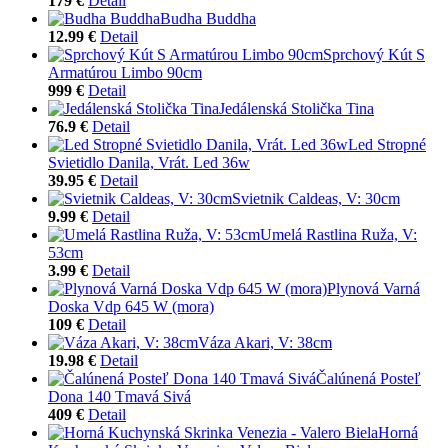
179 €
Detail
Budha Buddha
12.99 €
Detail
Sprchový Kút S
Armatúrou Limbo 90cm
999 €
Detail
Jedálenská Stolička Tina
76.9 €
Detail
Led Stropné
Svietidlo Danila, Vrát. Led 36w
39.95 €
Detail
Svietnik Caldeas, V: 30cm
9.99 €
Detail
Umelá Rastlina Ruža, V:
53cm
3.99 €
Detail
Plynová Varná
Doska Vdp 645 W (mora)
109 €
Detail
Váza Akari, V: 38cm
19.98 €
Detail
Čalúnená Posteľ
Dona 140 Tmavá Sivá
409 €
Detail
Horná