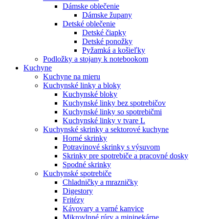
Dámske oblečenie
Dámske župany
Detské oblečenie
Detské čiapky
Detské ponožky
Pyžamká a košieľky
Podložky a stojany k notebookom
Kuchyne
Kuchyne na mieru
Kuchynské linky a bloky
Kuchynské bloky
Kuchynské linky bez spotrebičov
Kuchynské linky so spotrebičmi
Kuchynské linky v tvare L
Kuchynské skrinky a sektorové kuchyne
Horné skrinky
Potravinové skrinky s výsuvom
Skrinky pre spotrebiče a pracovné dosky
Spodné skrinky
Kuchynské spotrebiče
Chladničky a mrazničky
Digestory
Fritézy
Kávovary a varné kanvice
Mikrovlnné rúry a minipekárne