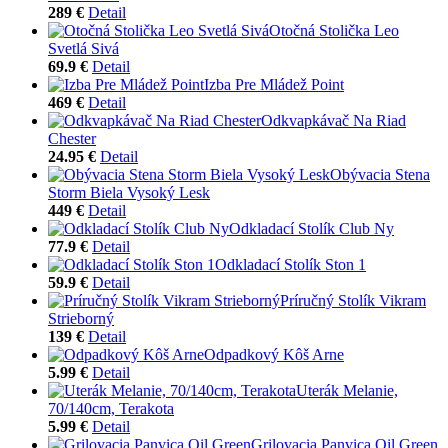
289 €
Detail
Otočná Stolička Leo
Svetlá Sivá
69.9 €
Detail
Izba Pre Mládež Point
469 €
Detail
Odkvapkávač Na Riad
Chester
24.95 €
Detail
Obývacia Stena
Storm Biela Vysoký Lesk
449 €
Detail
Odkladací Stolík Club Ny
77.9 €
Detail
Odkladací Stolík Ston 1
59.9 €
Detail
Príručný Stolík Vikram
Strieborný
139 €
Detail
Odpadkový Kôš Arne
5.99 €
Detail
Uterák Melanie,
70/140cm, Terakota
5.99 €
Detail
Grilovacia Panvica Oil Green