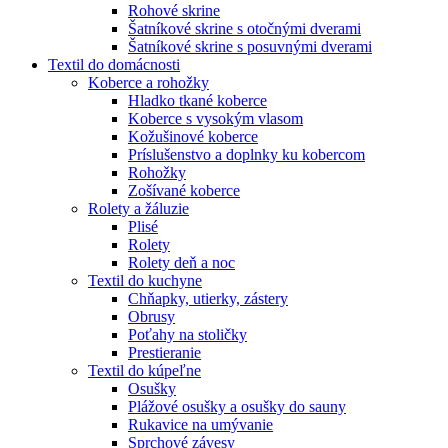
Rohové skrine
Šatníkové skrine s otočnými dverami
Šatníkové skrine s posuvnými dverami
Textil do domácnosti
Koberce a rohožky
Hladko tkané koberce
Koberce s vysokým vlasom
Kožušinové koberce
Príslušenstvo a doplnky ku kobercom
Rohožky
Zošívané koberce
Rolety a žáluzie
Plisé
Rolety
Rolety deň a noc
Textil do kuchyne
Chňapky, utierky, zástery
Obrusy
Poťahy na stoličky
Prestieranie
Textil do kúpeľne
Osušky
Plážové osušky a osušky do sauny
Rukavice na umývanie
Sprchové závesy