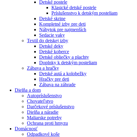
Detské postele
Klasické detské postele
Príslušenstvo k detským posteliam
Detské skrine
Kompletné izby pre deti
Nábytok pre najmenších
Sedacie vaky
Textil do detskej izby
Detské deky
Detské koberce
Detské obliečky a plachty
Doplnky k detským posteliam
Zábava a hračky
Detské autá a kolobežky
Hračky pre deti
Zábava na záhrade
Dielňa a dom
Autopríslušenstvo
Chovateľstvo
Darčekové príslušenstvo
Dielňa a náradie
Maliarske potreby
Ochrana proti hmyzu
Domácnosť
Odpadkové koše