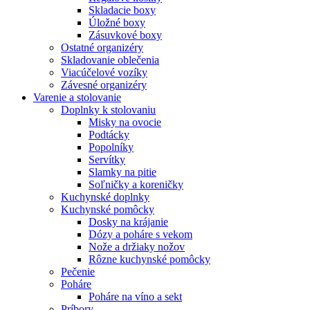
Skladacie boxy
Úložné boxy
Zásuvkové boxy
Ostatné organizéry
Skladovanie oblečenia
Viacúčelové vozíky
Závesné organizéry
Varenie a stolovanie
Doplnky k stolovaniu
Misky na ovocie
Podtácky
Popolníky
Servítky
Slamky na pitie
Soľničky a koreničky
Kuchynské doplnky
Kuchynské pomôcky
Dosky na krájanie
Dózy a poháre s vekom
Nože a držiaky nožov
Rôzne kuchynské pomôcky
Pečenie
Poháre
Poháre na víno a sekt
Príbory