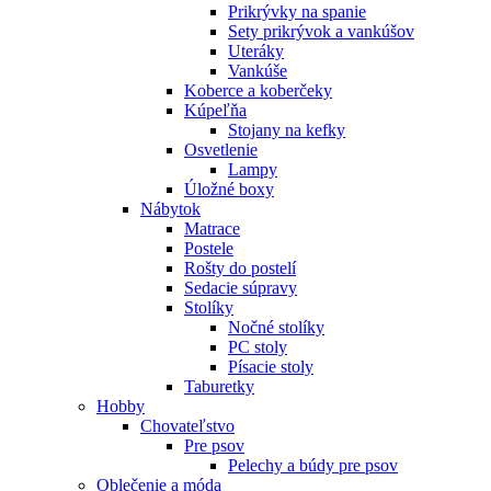
Prikrývky na spanie
Sety prikrývok a vankúšov
Uteráky
Vankúše
Koberce a koberčeky
Kúpeľňa
Stojany na kefky
Osvetlenie
Lampy
Úložné boxy
Nábytok
Matrace
Postele
Rošty do postelí
Sedacie súpravy
Stolíky
Nočné stolíky
PC stoly
Písacie stoly
Taburetky
Hobby
Chovateľstvo
Pre psov
Pelechy a búdy pre psov
Oblečenie a móda