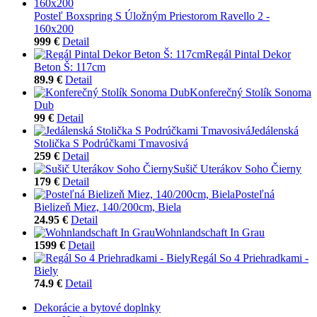
Posteľ Boxspring S Úložným Priestorom Ravello 2 -
160x200
999 €
Detail
Regál Pintal Dekor
Beton Š: 117cm
89.9 €
Detail
Konferečný Stolík Sonoma
Dub
99 €
Detail
Jedálenská
Stolička S Podrúčkami Tmavosivá
259 €
Detail
Sušič Uterákov Soho Čierny
179 €
Detail
Posteľná
Bielizeň Miez, 140/200cm, Biela
24.95 €
Detail
Wohnlandschaft In Grau
1599 €
Detail
Regál So 4 Priehradkami -
Biely
74.9 €
Detail
Dekorácie a bytové doplnky