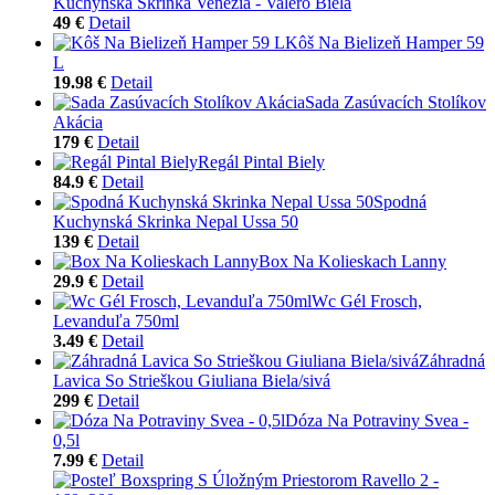
Kuchynská Skrinka Venezia - Valero Biela
49 €
Detail
Kôš Na Bielizeň Hamper 59
L
19.98 €
Detail
Sada Zasúvacích Stolíkov
Akácia
179 €
Detail
Regál Pintal Biely
84.9 €
Detail
Spodná
Kuchynská Skrinka Nepal Ussa 50
139 €
Detail
Box Na Kolieskach Lanny
29.9 €
Detail
Wc Gél Frosch,
Levanduľa 750ml
3.49 €
Detail
Záhradná
Lavica So Strieškou Giuliana Biela/sivá
299 €
Detail
Dóza Na Potraviny Svea -
0,5l
7.99 €
Detail