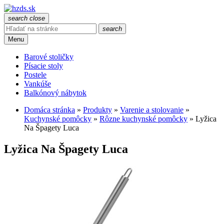
search
close
search
Menu
Barové stoličky
Písacie stoly
Postele
Vankúše
Balkónový nábytok
Domáca stránka
»
Produkty
»
Varenie a stolovanie
»
Kuchynské pomôcky
»
Rôzne kuchynské pomôcky
»
Lyžica
Na Špagety Luca
Lyžica Na Špagety Luca