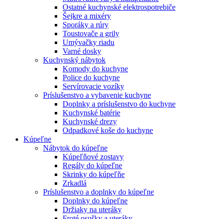
Ostatné kuchynské elektrospotrebiče
Šejkre a mixéry
Sporáky a rúry
Toustovače a grily
Umývačky riadu
Varné dosky
Kuchynský nábytok
Komody do kuchyne
Police do kuchyne
Servírovacie vozíky
Príslušenstvo a vybavenie kuchyne
Doplnky a príslušenstvo do kuchyne
Kuchynské batérie
Kuchynské drezy
Odpadkové koše do kuchyne
Kúpeľne
Nábytok do kúpeľne
Kúpeľňové zostavy
Regály do kúpeľne
Skrinky do kúpeľňe
Zrkadlá
Príslušenstvo a doplnky do kúpeľne
Doplnky do kúpeľne
Držiaky na uteráky
Froté osušky a uteráky