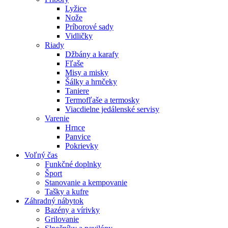
Lyžice
Nože
Príborové sady
Vidličky
Riady
Džbány a karafy
Fľaše
Misy a misky
Šálky a hrnčeky
Taniere
Termofľaše a termosky
Viacdielne jedálenské servisy
Varenie
Hrnce
Panvice
Pokrievky
Voľný čas
Funkčné doplnky
Šport
Stanovanie a kempovanie
Tašky a kufre
Záhradný nábytok
Bazény a vírivky
Grilovanie