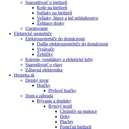
Starostlivosť o bielizeň
Koše na bielizeň
Sušiaky na bielizeň
Vešiaky, štipce a iné príslušenstvo
Žehliace dosky
Upratovanie
Elektrické spotrebiče
Elektrospotrebiče do domácnosti
Dalšie elektrospotrebiče do domácnosti
Vysávače
Žehličky
Kúrenie, ventilátory a elektrické krby
Starostlivosť o vlasy
Zábavná elektronika
Heureka.sk
Detský tovar
Hračky
Plyšové hračky
Dom a záhrada
Bývanie a doplnky
Bytový textil
Chrániče na matrace
Deky
Plachty
Posteľná bielizeň