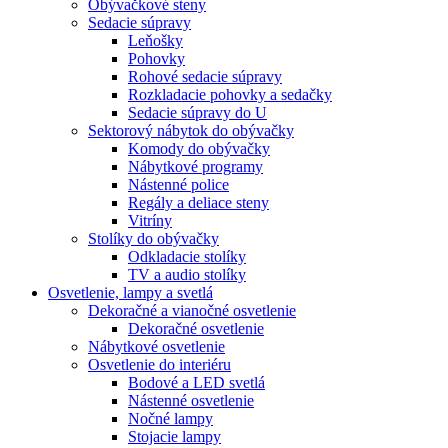
Obývačkové steny
Sedacie súpravy
Leňošky
Pohovky
Rohové sedacie súpravy
Rozkladacie pohovky a sedačky
Sedacie súpravy do U
Sektorový nábytok do obývačky
Komody do obývačky
Nábytkové programy
Nástenné police
Regály a deliace steny
Vitríny
Stolíky do obývačky
Odkladacie stolíky
TV a audio stolíky
Osvetlenie, lampy a svetlá
Dekoračné a vianočné osvetlenie
Dekoračné osvetlenie
Nábytkové osvetlenie
Osvetlenie do interiéru
Bodové a LED svetlá
Nástenné osvetlenie
Nočné lampy
Stojacie lampy