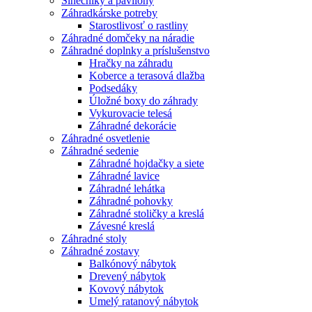
Slnečníky a pavilóny
Záhradkárske potreby
Starostlivosť o rastliny
Záhradné domčeky na náradie
Záhradné doplnky a príslušenstvo
Hračky na záhradu
Koberce a terasová dlažba
Podsedáky
Úložné boxy do záhrady
Vykurovacie telesá
Záhradné dekorácie
Záhradné osvetlenie
Záhradné sedenie
Záhradné hojdačky a siete
Záhradné lavice
Záhradné lehátka
Záhradné pohovky
Záhradné stoličky a kreslá
Závesné kreslá
Záhradné stoly
Záhradné zostavy
Balkónový nábytok
Drevený nábytok
Kovový nábytok
Umelý ratanový nábytok