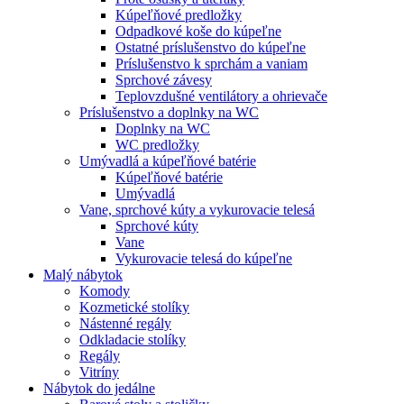
Kúpeľňové predložky
Odpadkové koše do kúpeľne
Ostatné príslušenstvo do kúpeľne
Príslušenstvo k sprchám a vaniam
Sprchové závesy
Teplovzdušné ventilátory a ohrievače
Príslušenstvo a doplnky na WC
Doplnky na WC
WC predložky
Umývadlá a kúpeľňové batérie
Kúpeľňové batérie
Umývadlá
Vane, sprchové kúty a vykurovacie telesá
Sprchové kúty
Vane
Vykurovacie telesá do kúpeľne
Malý nábytok
Komody
Kozmetické stolíky
Nástenné regály
Odkladacie stolíky
Regály
Vitríny
Nábytok do jedálne