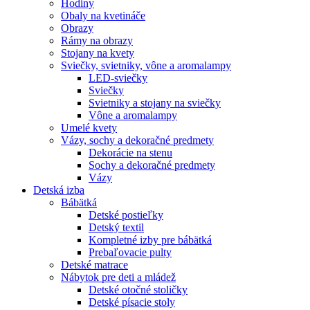
Hodiny
Obaly na kvetináče
Obrazy
Rámy na obrazy
Stojany na kvety
Sviečky, svietniky, vône a aromalampy
LED-sviečky
Sviečky
Svietniky a stojany na sviečky
Vône a aromalampy
Umelé kvety
Vázy, sochy a dekoračné predmety
Dekorácie na stenu
Sochy a dekoračné predmety
Vázy
Detská izba
Bábätká
Detské postieľky
Detský textil
Kompletné izby pre bábätká
Prebaľovacie pulty
Detské matrace
Nábytok pre deti a mládež
Detské otočné stoličky
Detské písacie stoly