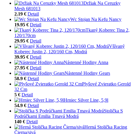
Držiak Na Ceruzky
Mesh 681013
2.19 €
Detail
Wc Stojan Na Kefu Nancy
19.95 €
Detail
Tkaný Koberec Tina 2,
120/170cm
29.95 €
Detail
Všívaný
Koberec Justin 2, 120/160 Cm, Modrá
39.95 €
Detail
Nástenné Hodiny Anna
27.95 €
Detail
Nástenné Hodiny Gears
58.9 €
Detail
Plyšové Zvieratko Gerold
32 Cm
5 €
Detail
Hrniec Silver Line, 5,9l
54.9 €
Detail
Stolička S
Podrúčkami Emilia Tmavá Modrá
140 €
Detail
Herná Stolička Racing
Čierna/sivá