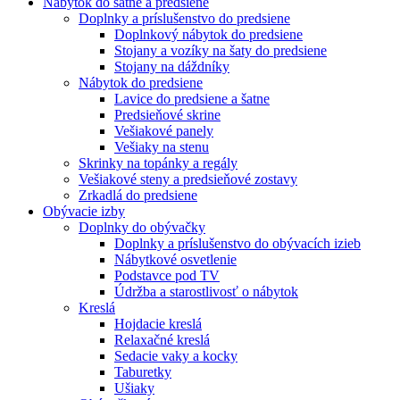
Nábytok do šatne a predsiene
Doplnky a príslušenstvo do predsiene
Doplnkový nábytok do predsiene
Stojany a vozíky na šaty do predsiene
Stojany na dáždníky
Nábytok do predsiene
Lavice do predsiene a šatne
Predsieňové skrine
Vešiakové panely
Vešiaky na stenu
Skrinky na topánky a regály
Vešiakové steny a predsieňové zostavy
Zrkadlá do predsiene
Obývacie izby
Doplnky do obývačky
Doplnky a príslušenstvo do obývacích izieb
Nábytkové osvetlenie
Podstavce pod TV
Údržba a starostlivosť o nábytok
Kreslá
Hojdacie kreslá
Relaxačné kreslá
Sedacie vaky a kocky
Taburetky
Ušiaky