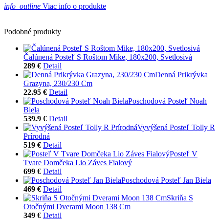
info_outline
Viac info o produkte
Podobné produkty
Čalúnená Posteľ S Roštom Mike, 180x200, Svetlosivá
289 €
Detail
Denná Prikrývka
Grazyna, 230/230 Cm
22.95 €
Detail
Poschodová Posteľ Noah
Biela
539.9 €
Detail
Vyvýšená Posteľ Tolly R
Prírodná
519 €
Detail
Posteľ V
Tvare Domčeka Lio Záves Fialový
699 €
Detail
Poschodová Posteľ Jan Biela
469 €
Detail
Skriňa S
Otočnými Dverami Moon 138 Cm
349 €
Detail