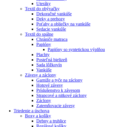
Uteráky
Textil do obývačky
Dekoračné vankúše
Deky a prehozy
Poťahy a obliečky na vankúše
Sedacie vankúše
Textil do spálne
Chrániče matraca
Paplóny
Paplóny so syntetickou výplňou
Plachty
Posteľná bielizeň
Sada lôžkovín
Vankúše
Závesy a záclony
Garniže a tyče na záclony
Hotové závesy
Príslušenstvo k závesom
Strapcové a nitkové záclony
Záclony
Zatemňovacie závesy
Triedenie a úschova
Boxy a košíky
Debny a truhlice
Regálové košíky