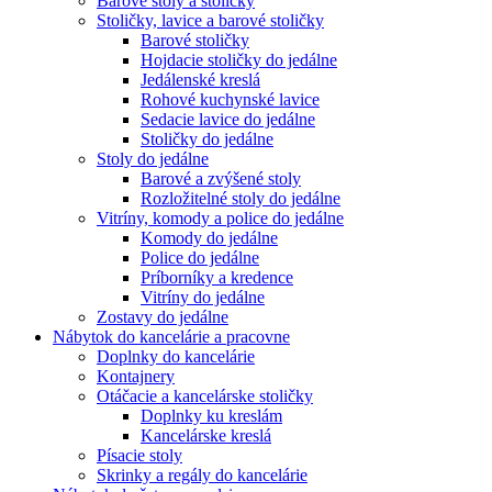
Barové stoly a stoličky
Stoličky, lavice a barové stoličky
Barové stoličky
Hojdacie stoličky do jedálne
Jedálenské kreslá
Rohové kuchynské lavice
Sedacie lavice do jedálne
Stoličky do jedálne
Stoly do jedálne
Barové a zvýšené stoly
Rozložitelné stoly do jedálne
Vitríny, komody a police do jedálne
Komody do jedálne
Police do jedálne
Príborníky a kredence
Vitríny do jedálne
Zostavy do jedálne
Nábytok do kancelárie a pracovne
Doplnky do kancelárie
Kontajnery
Otáčacie a kancelárske stoličky
Doplnky ku kreslám
Kancelárske kreslá
Písacie stoly
Skrinky a regály do kancelárie