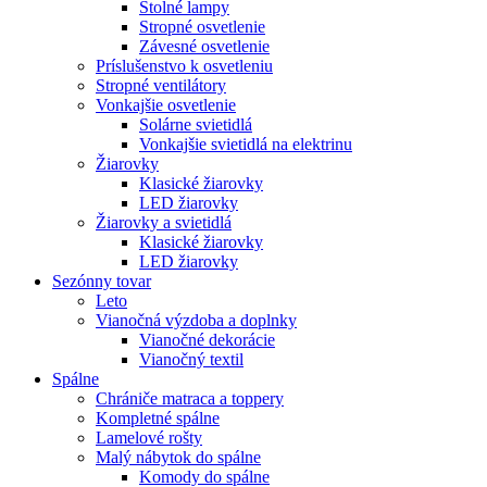
Stolné lampy
Stropné osvetlenie
Závesné osvetlenie
Príslušenstvo k osvetleniu
Stropné ventilátory
Vonkajšie osvetlenie
Solárne svietidlá
Vonkajšie svietidlá na elektrinu
Žiarovky
Klasické žiarovky
LED žiarovky
Žiarovky a svietidlá
Klasické žiarovky
LED žiarovky
Sezónny tovar
Leto
Vianočná výzdoba a doplnky
Vianočné dekorácie
Vianočný textil
Spálne
Chrániče matraca a toppery
Kompletné spálne
Lamelové rošty
Malý nábytok do spálne
Komody do spálne