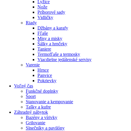
Lyžice
Nože
Príborové sady
Vidličky
Riady
Džbány a karafy
Fľaše
Misy a misky
Šálky a hrnčeky
Taniere
Termofľaše a termosky
Viacdielne jedálenské servisy
Varenie
Hrnce
Panvice
Pokrievky
Voľný čas
Funkčné doplnky
Šport
Stanovanie a kempovanie
Tašky a kufre
Záhradný nábytok
Bazény a vírivky
Grilovanie
Slnečníky a pavilóny