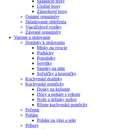
Skladacie boxy
Úložné boxy
Zásuvkové boxy
Ostatné organizéry
Skladovanie oblečenia
Viacúčelové vozíky
Závesné organizéry
Varenie a stolovanie
Doplnky k stolovaniu
Misky na ovocie
Podtácky
Popolníky
Servítky
Slamky na pitie
Soľničky a koreničky
Kuchynské doplnky
Kuchynské pomôcky
Dosky na krájanie
Dózy a poháre s vekom
Nože a držiaky nožov
Rôzne kuchynské pomôcky
Pečenie
Poháre
Poháre na víno a sekt
Príbory