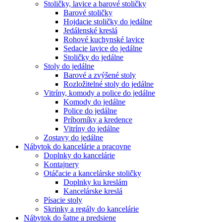
Stoličky, lavice a barové stoličky
Barové stoličky
Hojdacie stoličky do jedálne
Jedálenské kreslá
Rohové kuchynské lavice
Sedacie lavice do jedálne
Stoličky do jedálne
Stoly do jedálne
Barové a zvýšené stoly
Rozložitelné stoly do jedálne
Vitríny, komody a police do jedálne
Komody do jedálne
Police do jedálne
Príborníky a kredence
Vitríny do jedálne
Zostavy do jedálne
Nábytok do kancelárie a pracovne
Doplnky do kancelárie
Kontajnery
Otáčacie a kancelárske stoličky
Doplnky ku kreslám
Kancelárske kreslá
Písacie stoly
Skrinky a regály do kancelárie
Nábytok do šatne a predsiene