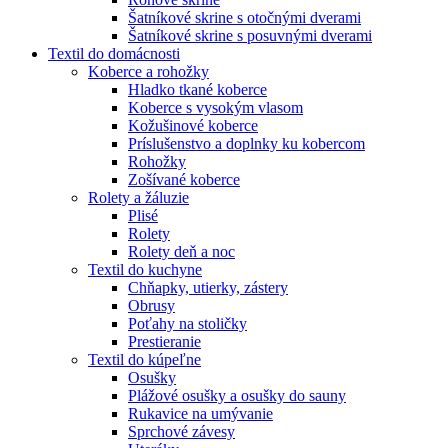
Šatníkové skrine s otočnými dverami
Šatníkové skrine s posuvnými dverami
Textil do domácnosti
Koberce a rohožky
Hladko tkané koberce
Koberce s vysokým vlasom
Kožušinové koberce
Príslušenstvo a doplnky ku kobercom
Rohožky
Zošívané koberce
Rolety a žáluzie
Plisé
Rolety
Rolety deň a noc
Textil do kuchyne
Chňapky, utierky, zástery
Obrusy
Poťahy na stoličky
Prestieranie
Textil do kúpeľne
Osušky
Plážové osušky a osušky do sauny
Rukavice na umývanie
Sprchové závesy