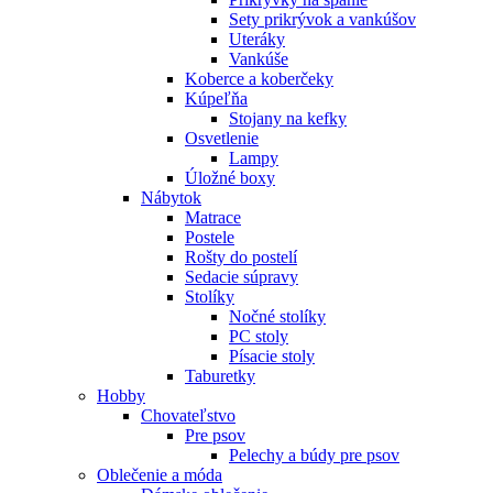
Sety prikrývok a vankúšov
Uteráky
Vankúše
Koberce a koberčeky
Kúpeľňa
Stojany na kefky
Osvetlenie
Lampy
Úložné boxy
Nábytok
Matrace
Postele
Rošty do postelí
Sedacie súpravy
Stolíky
Nočné stolíky
PC stoly
Písacie stoly
Taburetky
Hobby
Chovateľstvo
Pre psov
Pelechy a búdy pre psov
Oblečenie a móda