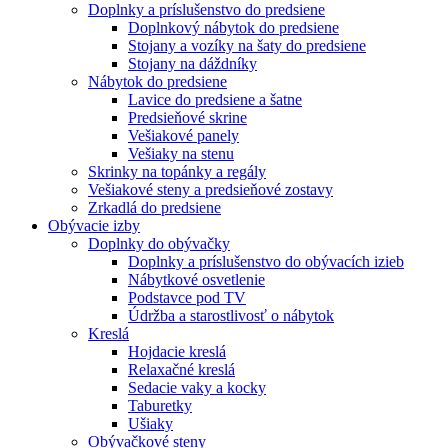
Doplnky a príslušenstvo do predsiene
Doplnkový nábytok do predsiene
Stojany a vozíky na šaty do predsiene
Stojany na dáždníky
Nábytok do predsiene
Lavice do predsiene a šatne
Predsieňové skrine
Vešiakové panely
Vešiaky na stenu
Skrinky na topánky a regály
Vešiakové steny a predsieňové zostavy
Zrkadlá do predsiene
Obývacie izby
Doplnky do obývačky
Doplnky a príslušenstvo do obývacích izieb
Nábytkové osvetlenie
Podstavce pod TV
Údržba a starostlivosť o nábytok
Kreslá
Hojdacie kreslá
Relaxačné kreslá
Sedacie vaky a kocky
Taburetky
Ušiaky
Obývačkové steny