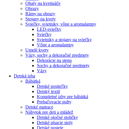
Obaly na kvetináče
Obrazy
Rámy na obrazy
Stojany na kvety
Sviečky, svietniky, vône a aromalampy
LED-sviečky
Sviečky
Svietniky a stojany na sviečky
Vône a aromalampy
Umelé kvety
Vázy, sochy a dekoračné predmety
Dekorácie na stenu
Sochy a dekoračné predmety
Vázy
Detská izba
Bábätká
Detské postieľky
Detský textil
Kompletné izby pre bábätká
Prebaľovacie pulty
Detské matrace
Nábytok pre deti a mládež
Detské otočné stoličky
Detské písacie stoly
Detské postele