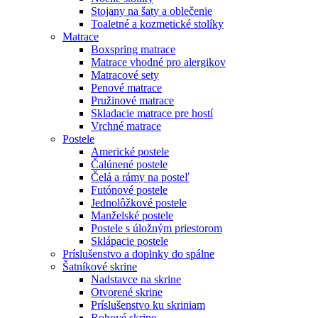
Stojany na šaty a oblečenie
Toaletné a kozmetické stolíky
Matrace
Boxspring matrace
Matrace vhodné pro alergikov
Matracové sety
Penové matrace
Pružinové matrace
Skladacie matrace pre hostí
Vrchné matrace
Postele
Americké postele
Čalúnené postele
Čelá a rámy na posteľ
Futónové postele
Jednolôžkové postele
Manželské postele
Postele s úložným priestorom
Sklápacie postele
Príslušenstvo a doplnky do spálne
Šatníkové skrine
Nadstavce na skrine
Otvorené skrine
Príslušenstvo ku skriniam
Rohové skrine