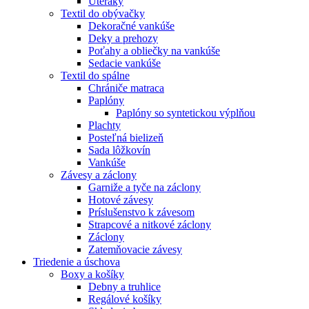
Uteráky
Textil do obývačky
Dekoračné vankúše
Deky a prehozy
Poťahy a obliečky na vankúše
Sedacie vankúše
Textil do spálne
Chrániče matraca
Paplóny
Paplóny so syntetickou výplňou
Plachty
Posteľná bielizeň
Sada lôžkovín
Vankúše
Závesy a záclony
Garniže a tyče na záclony
Hotové závesy
Príslušenstvo k závesom
Strapcové a nitkové záclony
Záclony
Zatemňovacie závesy
Triedenie a úschova
Boxy a košíky
Debny a truhlice
Regálové košíky