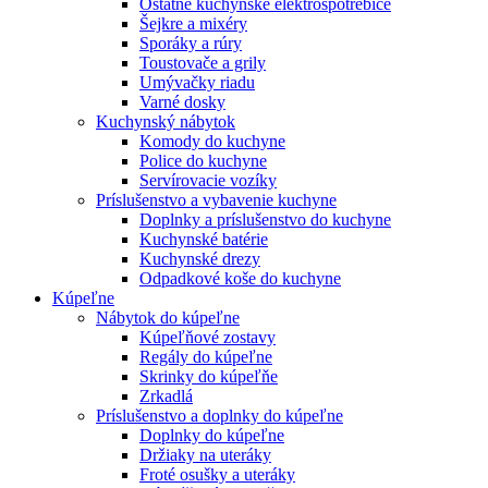
Ostatné kuchynské elektrospotrebiče
Šejkre a mixéry
Sporáky a rúry
Toustovače a grily
Umývačky riadu
Varné dosky
Kuchynský nábytok
Komody do kuchyne
Police do kuchyne
Servírovacie vozíky
Príslušenstvo a vybavenie kuchyne
Doplnky a príslušenstvo do kuchyne
Kuchynské batérie
Kuchynské drezy
Odpadkové koše do kuchyne
Kúpeľne
Nábytok do kúpeľne
Kúpeľňové zostavy
Regály do kúpeľne
Skrinky do kúpeľňe
Zrkadlá
Príslušenstvo a doplnky do kúpeľne
Doplnky do kúpeľne
Držiaky na uteráky
Froté osušky a uteráky