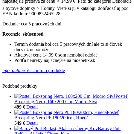
najčastejšie predáva za cenu ⭐ 14.99 €. Patrí do kategórie Dekorácie
a bytové doplnky > Hodiny. Viete si ju v katalógu dohľadať aj pod
EAN kódom: 9009852465228
Dodanie: cca 5 pracovných dní
Recenzie, skúsenosti
Termín dodania bol cca 5 pracovných dní ale to si človek
dnes už nepomôže
Akciovej cene 14.99 € som nemohol odolať.
Podľa heureky najlacnejšie na moebelix.sk
info_outline
Viac info o produkte
Podobné produkty
Posteľ
Boxspring Nero, 160x200 Cm, Modro-Sivá
499 €
Detail
Posteľ
Boxspring Nero Pl: 180/200cm, Hnedá
549 €
Detail
Barový Pult
Belfast, Akácia / Čierny Kov