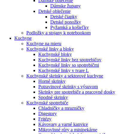
Dámske oblečenie
Dámske župany
Detské oblečenie
Detské čiapky
Detské ponožky
Pyžamká a košieľky
Podložky a stojany k notebookom
Kuchyne
Kuchyne na mieru
Kuchynské linky a bloky
Kuchynské bloky
Kuchynské linky bez spotrebičov
Kuchynské linky so spotrebičmi
Kuchynské linky v tvare L
Kuchynské skrinky a sektorové kuchyne
Horné skrinky
Potravinové skrinky s výsuvom
Skrinky pre spotrebiče a pracovné dosky
Spodné skrinky
Kuchynské spotrebiče
Chladničky a mrazničky
Digestory
Fritézy
Kávovary a varné kanvice
Mikrovlnné rúry a minipekárne