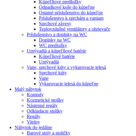
Kúpeľňové predložky
Odpadkové koše do kúpeľne
Ostatné príslušenstvo do kúpeľne
Príslušenstvo k sprchám a vaniam
Sprchové závesy
Teplovzdušné ventilátory a ohrievače
Príslušenstvo a doplnky na WC
Doplnky na WC
WC predložky
Umývadlá a kúpeľňové batérie
Kúpeľňové batérie
Umývadlá
Vane, sprchové kúty a vykurovacie telesá
Sprchové kúty
Vane
Vykurovacie telesá do kúpeľne
Malý nábytok
Komody
Kozmetické stolíky
Nástenné regály
Odkladacie stolíky
Regály
Vitríny
Nábytok do jedálne
Barové stoly a stoličky