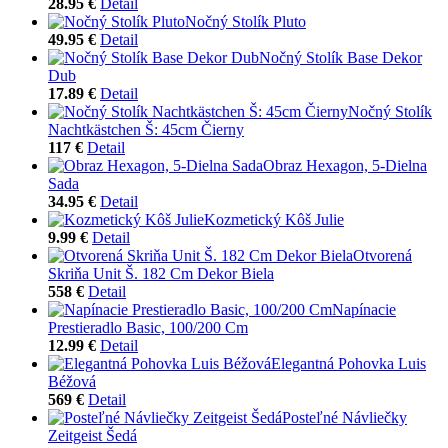
28.95 €
Detail
Nočný Stolík Pluto
49.95 €
Detail
Nočný Stolík Base Dekor
Dub
17.89 €
Detail
Nočný Stolík
Nachtkästchen Š: 45cm Čierny
117 €
Detail
Obraz Hexagon, 5-Dielna
Sada
34.95 €
Detail
Kozmetický Kôš Julie
9.99 €
Detail
Otvorená
Skriňa Unit Š. 182 Cm Dekor Biela
558 €
Detail
Napínacie
Prestieradlo Basic, 100/200 Cm
12.99 €
Detail
Elegantná Pohovka Luis
Béžová
569 €
Detail
Posteľné Návliečky
Zeitgeist Šedá