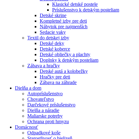
Klasické detské postele
Príslušenstvo k detským posteliam
Detské skrine
Kompletné izby pre deti
Nábytok pre najmenších
Sedacie vaky
Textil do detskej izby
Detské deky
Detské koberce
Detské obliečky a plachty
Doplnky k detským posteliam
Zábava a hračky
Detské autá a kolobežky
Hračky pre deti
Zábava na záhrade
Dielňa a dom
Autopríslušenstvo
Chovateľstvo
Darčekové príslušenstvo
Dielňa a náradie
Maliarske potreby
Ochrana proti hmyzu
Domácnosť
Odpadkové koše
Starostlivosť o bielizeň