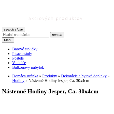
search
close
search
Menu
Barové stoličky
Písacie stoly
Postele
Vankúše
Balkónový nábytok
Domáca stránka
»
Produkty
»
Dekorácie a bytové doplnky
»
Hodiny
»
Nástenné Hodiny Jesper, Ca. 30x4cm
Nástenné Hodiny Jesper, Ca. 30x4cm