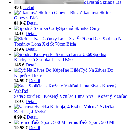
Závesná Skrinka Tia
49 €
Detail
Zrkadlová Skrinka
Ginevra Biela
84.9 €
Detail
Spodná Skrinka Carly
149 €
Detail
Skrinka Na
Topánky Lona Xxl Š: 70cm Biela
249 €
Detail
Spodná
Kuchynská Skrinka Luisa Us60
145 €
Detail
Tyč Na Záves Do
Kúpeľne Hilde
14.99 €
Detail
Sada Stoličiek - Kožený Vzhľad Lima Sivá - Kožený Vzhľad
189 €
Detail
Valcová Sviečka
Katrinja, 4 Ks/bal.
8.99 €
Detail
Termofľaša Sport, 500 Ml
19.98 €
Detail