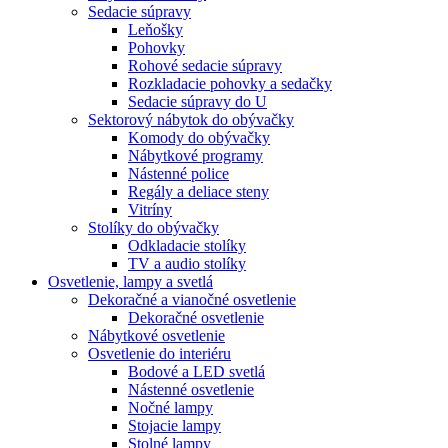
Sedacie súpravy
Leňošky
Pohovky
Rohové sedacie súpravy
Rozkladacie pohovky a sedačky
Sedacie súpravy do U
Sektorový nábytok do obývačky
Komody do obývačky
Nábytkové programy
Nástenné police
Regály a deliace steny
Vitríny
Stolíky do obývačky
Odkladacie stolíky
TV a audio stolíky
Osvetlenie, lampy a svetlá
Dekoračné a vianočné osvetlenie
Dekoračné osvetlenie
Nábytkové osvetlenie
Osvetlenie do interiéru
Bodové a LED svetlá
Nástenné osvetlenie
Nočné lampy
Stojacie lampy
Stolné lampy