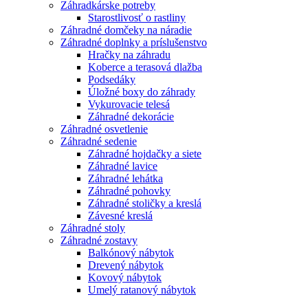
Záhradkárske potreby
Starostlivosť o rastliny
Záhradné domčeky na náradie
Záhradné doplnky a príslušenstvo
Hračky na záhradu
Koberce a terasová dlažba
Podsedáky
Úložné boxy do záhrady
Vykurovacie telesá
Záhradné dekorácie
Záhradné osvetlenie
Záhradné sedenie
Záhradné hojdačky a siete
Záhradné lavice
Záhradné lehátka
Záhradné pohovky
Záhradné stoličky a kreslá
Závesné kreslá
Záhradné stoly
Záhradné zostavy
Balkónový nábytok
Drevený nábytok
Kovový nábytok
Umelý ratanový nábytok