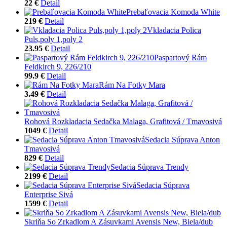
22 €
Detail
Prebaľovacia Komoda White
219 €
Detail
Vkladacia Polica
Puls,poly 1,poly 2
23.95 €
Detail
Paspartový Rám
Feldkirch 9, 226/210
99.9 €
Detail
Rám Na Fotky Mara
3.49 €
Detail
Rohová Rozkladacia Sedačka Malaga, Grafitová / Tmavosivá
1049 €
Detail
Sedacia Súprava Anton
Tmavosivá
829 €
Detail
Sedacia Súprava Trendy
2199 €
Detail
Sedacia Súprava
Enterprise Sivá
1599 €
Detail
Skriňa So Zrkadlom A Zásuvkami Avensis New, Biela/dub