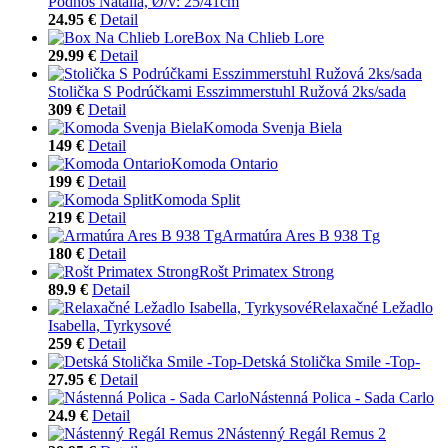
Podnos Natalia, Ø/v: 25/41cm
24.95 €
Detail
Box Na Chlieb Lore
29.99 €
Detail
Stolička S Podrúčkami Esszimmerstuhl Ružová 2ks/sada
309 €
Detail
Komoda Svenja Biela
149 €
Detail
Komoda Ontario
199 €
Detail
Komoda Split
219 €
Detail
Armatúra Ares B 938 Tg
180 €
Detail
Rošt Primatex Strong
89.9 €
Detail
Relaxačné Ležadlo
Isabella, Tyrkysové
259 €
Detail
Detská Stolička Smile -Top-
27.95 €
Detail
Nástenná Polica - Sada Carlo
24.9 €
Detail
Nástenný Regál Remus 2