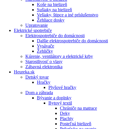
Koše na bielizeň
Sušiaky na bielizeň
Vešiaky, štipce a iné príslušenstvo
Žehliace dosky
Upratovanie
Elektrické spotrebiče
Elektrospotrebiče do domácnosti
Dalšie elektrospotrebiče do domácnosti
Vysávače
Žehličky
Kúrenie, ventilátory a elektrické krby
Starostlivosť o vlasy
Zábavná elektronika
Heureka.sk
Detský tovar
Hračky
Plyšové hračky
Dom a záhrada
Bývanie a doplnky
Bytový textil
Chrániče na matrace
Deky
Plachty
Posteľná bielizeň
Prikrývky na spanie