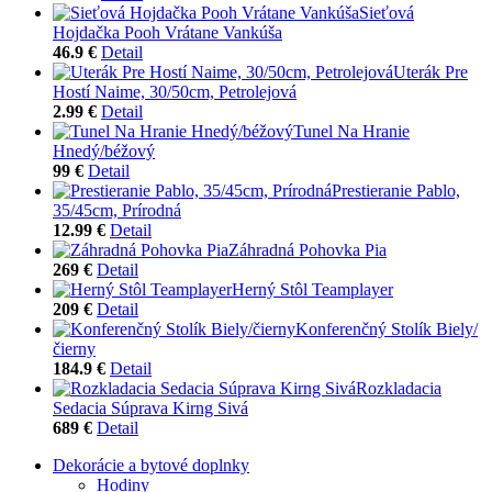
Sieťová
Hojdačka Pooh Vrátane Vankúša
46.9 €
Detail
Uterák Pre
Hostí Naime, 30/50cm, Petrolejová
2.99 €
Detail
Tunel Na Hranie
Hnedý/béžový
99 €
Detail
Prestieranie Pablo,
35/45cm, Prírodná
12.99 €
Detail
Záhradná Pohovka Pia
269 €
Detail
Herný Stôl Teamplayer
209 €
Detail
Konferenčný Stolík Biely/
čierny
184.9 €
Detail
Rozkladacia
Sedacia Súprava Kirng Sivá
689 €
Detail
Dekorácie a bytové doplnky
Hodiny