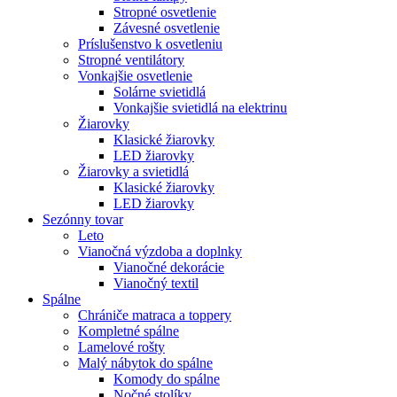
Stropné osvetlenie
Závesné osvetlenie
Príslušenstvo k osvetleniu
Stropné ventilátory
Vonkajšie osvetlenie
Solárne svietidlá
Vonkajšie svietidlá na elektrinu
Žiarovky
Klasické žiarovky
LED žiarovky
Žiarovky a svietidlá
Klasické žiarovky
LED žiarovky
Sezónny tovar
Leto
Vianočná výzdoba a doplnky
Vianočné dekorácie
Vianočný textil
Spálne
Chrániče matraca a toppery
Kompletné spálne
Lamelové rošty
Malý nábytok do spálne
Komody do spálne
Nočné stolíky