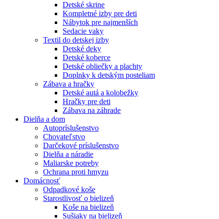
Detské skrine
Kompletné izby pre deti
Nábytok pre najmenších
Sedacie vaky
Textil do detskej izby
Detské deky
Detské koberce
Detské obliečky a plachty
Doplnky k detským posteliam
Zábava a hračky
Detské autá a kolobežky
Hračky pre deti
Zábava na záhrade
Dielňa a dom
Autopríslušenstvo
Chovateľstvo
Darčekové príslušenstvo
Dielňa a náradie
Maliarske potreby
Ochrana proti hmyzu
Domácnosť
Odpadkové koše
Starostlivosť o bielizeň
Koše na bielizeň
Sušiaky na bielizeň