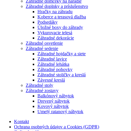
Záhradné domčeky na náradie
Záhradné doplnky a príslušenstvo
Hračky na záhradu
Koberce a terasová dlažba
Podsedáky
Úložné boxy do záhrady
Vykurovacie telesá
Záhradné dekorácie
Záhradné osvetlenie
Záhradné sedenie
Záhradné hojdačky a siete
Záhradné lavice
Záhradné lehátka
Záhradné pohovky
Záhradné stoličky a kreslá
Závesné kreslá
Záhradné stoly
Záhradné zostavy
Balkónový nábytok
Drevený nábytok
Kovový nábytok
Umelý ratanový nábytok
Kontakt
Ochrana osobných údajov a Cookies (GDPR)