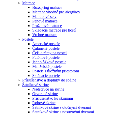
Matrace
Boxspring matrace
Matrace vhodné pro alergikov
Matracové sety
Penové matrace
Pružinové matrace
Skladacie matrace pre hostí
Vrchné matrace
Postele
Americké postele
Čalúnené postele
Čelá a rámy na posteľ
Futónové postele
Jednolôžkové postele
Manželské postele
Postele s úložným priestorom
Sklápacie postele
Príslušenstvo a doplnky do spálne
Šatníkové skrine
Nadstavce na skrine
Otvorené skrine
Príslušenstvo ku skriniam
Rohové skrine
Šatníkové skrine s otočnými dverami
Šatníkové skrine s posuvnými dverami