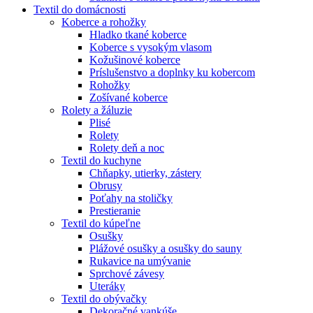
Textil do domácnosti
Koberce a rohožky
Hladko tkané koberce
Koberce s vysokým vlasom
Kožušinové koberce
Príslušenstvo a doplnky ku kobercom
Rohožky
Zošívané koberce
Rolety a žáluzie
Plisé
Rolety
Rolety deň a noc
Textil do kuchyne
Chňapky, utierky, zástery
Obrusy
Poťahy na stoličky
Prestieranie
Textil do kúpeľne
Osušky
Plážové osušky a osušky do sauny
Rukavice na umývanie
Sprchové závesy
Uteráky
Textil do obývačky
Dekoračné vankúše