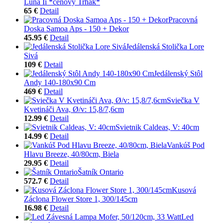
Luna Ii *cenový Trhák*
65 €
Detail
Pracovná
Doska Samoa Aps - 150 + Dekor
45.95 €
Detail
Jedálenská Stolička Lore
Sivá
109 €
Detail
Jedálenský Stôl
Andy 140-180x90 Cm
469 €
Detail
Sviečka V
Kvetináči Ava, Ø/v: 15,8/7,6cm
12.99 €
Detail
Svietnik Caldeas, V: 40cm
14.99 €
Detail
Vankúš Pod
Hlavu Breeze, 40/80cm, Biela
29.95 €
Detail
Šatník Ontario
572.7 €
Detail
Kusová
Záclona Flower Store 1, 300/145cm
16.98 €
Detail
Led