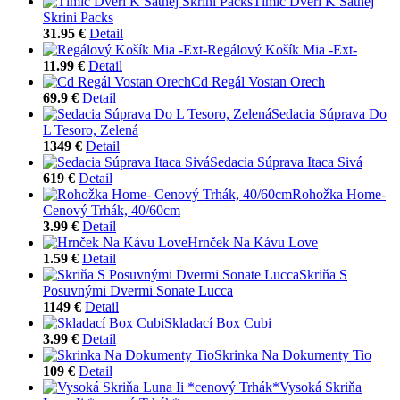
Tlmič Dverí K Šatnej
Skrini Packs
31.95 €
Detail
Regálový Košík Mia -Ext-
11.99 €
Detail
Cd Regál Vostan Orech
69.9 €
Detail
Sedacia Súprava Do
L Tesoro, Zelená
1349 €
Detail
Sedacia Súprava Itaca Sivá
619 €
Detail
Rohožka Home-
Cenový Trhák, 40/60cm
3.99 €
Detail
Hrnček Na Kávu Love
1.59 €
Detail
Skriňa S
Posuvnými Dvermi Sonate Lucca
1149 €
Detail
Skladací Box Cubi
3.99 €
Detail
Skrinka Na Dokumenty Tio
109 €
Detail
Vysoká Skriňa