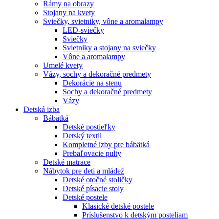
Rámy na obrazy
Stojany na kvety
Sviečky, svietniky, vône a aromalampy
LED-sviečky
Sviečky
Svietniky a stojany na sviečky
Vône a aromalampy
Umelé kvety
Vázy, sochy a dekoračné predmety
Dekorácie na stenu
Sochy a dekoračné predmety
Vázy
Detská izba
Bábätká
Detské postieľky
Detský textil
Kompletné izby pre bábätká
Prebaľovacie pulty
Detské matrace
Nábytok pre deti a mládež
Detské otočné stoličky
Detské písacie stoly
Detské postele
Klasické detské postele
Príslušenstvo k detským posteliam