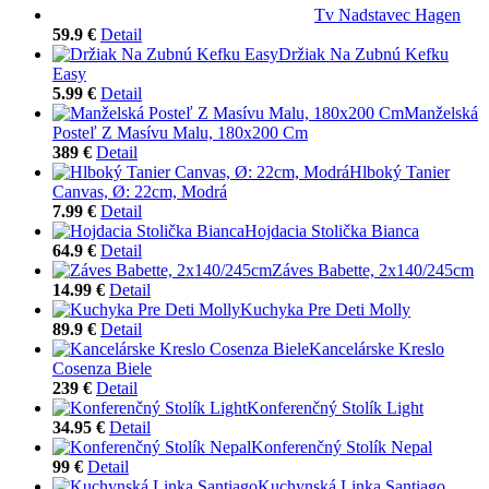
Tv Nadstavec Hagen
59.9 €
Detail
Držiak Na Zubnú Kefku
Easy
5.99 €
Detail
Manželská
Posteľ Z Masívu Malu, 180x200 Cm
389 €
Detail
Hlboký Tanier
Canvas, Ø: 22cm, Modrá
7.99 €
Detail
Hojdacia Stolička Bianca
64.9 €
Detail
Záves Babette, 2x140/245cm
14.99 €
Detail
Kuchyka Pre Deti Molly
89.9 €
Detail
Kancelárske Kreslo
Cosenza Biele
239 €
Detail
Konferenčný Stolík Light
34.95 €
Detail
Konferenčný Stolík Nepal
99 €
Detail
Kuchynská Linka Santiago