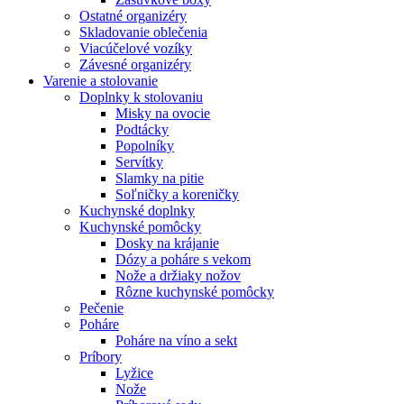
Ostatné organizéry
Skladovanie oblečenia
Viacúčelové vozíky
Závesné organizéry
Varenie a stolovanie
Doplnky k stolovaniu
Misky na ovocie
Podtácky
Popolníky
Servítky
Slamky na pitie
Soľničky a koreničky
Kuchynské doplnky
Kuchynské pomôcky
Dosky na krájanie
Dózy a poháre s vekom
Nože a držiaky nožov
Rôzne kuchynské pomôcky
Pečenie
Poháre
Poháre na víno a sekt
Príbory
Lyžice
Nože