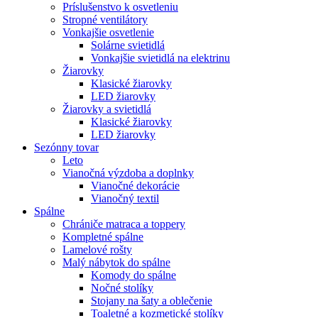
Príslušenstvo k osvetleniu
Stropné ventilátory
Vonkajšie osvetlenie
Solárne svietidlá
Vonkajšie svietidlá na elektrinu
Žiarovky
Klasické žiarovky
LED žiarovky
Žiarovky a svietidlá
Klasické žiarovky
LED žiarovky
Sezónny tovar
Leto
Vianočná výzdoba a doplnky
Vianočné dekorácie
Vianočný textil
Spálne
Chrániče matraca a toppery
Kompletné spálne
Lamelové rošty
Malý nábytok do spálne
Komody do spálne
Nočné stolíky
Stojany na šaty a oblečenie
Toaletné a kozmetické stolíky