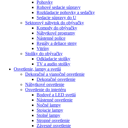
Pohovky
Rohové sedacie súpravy
Rozkladacie pohovky a sedačky
Sedacie súpravy do U
Sektorový nábytok do obývačky
Komody do obývačky
Nábytkové programy
Nástenné police
Regály a deliace steny
Vitríny
Stolíky do obývačky
Odkladacie stolíky
TV a audio stolíky
Osvetlenie, lampy a svetlá
Dekoračné a vianočné osvetlenie
Dekoračné osvetlenie
Nábytkové osvetlenie
Osvetlenie do interiéru
Bodové a LED svetlá
Nástenné osvetlenie
Nočné lampy
Stojacie lampy
Stolné lampy
Stropné osvetlenie
Závesné osvetlenie