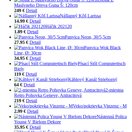
Masívneho Dreva Guna Š: 120cm
249 €
Detail
Nášlapný Kôš Larissa
14.99 €
Detail
Háčik 202120
1.89 €
Detail
Panvica Neon, 30/5,5cm
27.95 €
Detail
Panvica Wok Black
Line, Ø: 30cm
34.95 €
Detail
Písací Stôl Computertisch
Biely
119 €
Detail
Káblový Kanál Strieborný
64 €
Detail
2-miestna
Retro Pohovka Geneve, Antracitová
219 €
Detail
Veko/pokrievka Vinzenz - M
2.99 €
Detail
Nástenná Polica
Young V Bielom Dekore
35.95 €
Detail