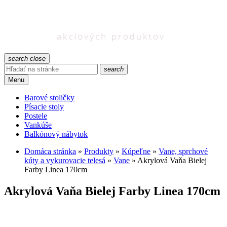
search
close
search
Menu
Barové stoličky
Písacie stoly
Postele
Vankúše
Balkónový nábytok
Domáca stránka
»
Produkty
»
Kúpeľne
»
Vane, sprchové
kúty a vykurovacie telesá
»
Vane
»
Akrylová Vaňa Bielej
Farby Linea 170cm
Akrylová Vaňa Bielej Farby Linea 170cm