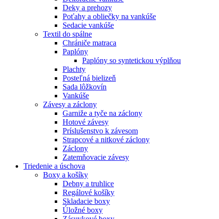
Deky a prehozy
Poťahy a obliečky na vankúše
Sedacie vankúše
Textil do spálne
Chrániče matraca
Paplóny
Paplóny so syntetickou výplňou
Plachty
Posteľná bielizeň
Sada lôžkovín
Vankúše
Závesy a záclony
Garniže a tyče na záclony
Hotové závesy
Príslušenstvo k závesom
Strapcové a nitkové záclony
Záclony
Zatemňovacie závesy
Triedenie a úschova
Boxy a košíky
Debny a truhlice
Regálové košíky
Skladacie boxy
Úložné boxy
Zásuvkové boxy