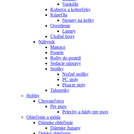
Vankúše
Koberce a koberčeky
Kúpeľňa
Stojany na kefky
Osvetlenie
Lampy
Úložné boxy
Nábytok
Matrace
Postele
Rošty do postelí
Sedacie súpravy
Stolíky
Nočné stolíky
PC stoly
Písacie stoly
Taburetky
Hobby
Chovateľstvo
Pre psov
Pelechy a búdy pre psov
Oblečenie a móda
Dámske oblečenie
Dámske župany
Detské oblečenie