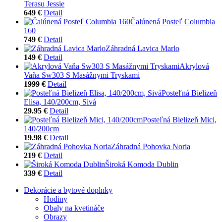
Terasu Jessie
649 €
Detail
Čalúnená Posteľ Columbia
160
749 €
Detail
Záhradná Lavica Marlo
149 €
Detail
Akrylová
Vaňa Sw303 S Masážnymi Tryskami
1999 €
Detail
Posteľná Bielizeň
Elisa, 140/200cm, Sivá
29.95 €
Detail
Posteľná Bielizeň Mici,
140/200cm
19.98 €
Detail
Záhradná Pohovka Noria
219 €
Detail
Široká Komoda Dublin
339 €
Detail
Dekorácie a bytové doplnky
Hodiny
Obaly na kvetináče
Obrazy