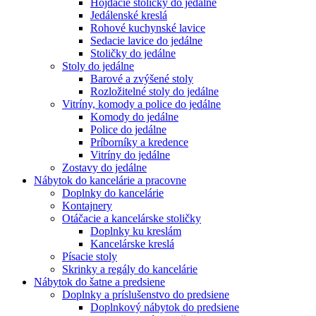
Hojdacie stoličky do jedálne
Jedálenské kreslá
Rohové kuchynské lavice
Sedacie lavice do jedálne
Stoličky do jedálne
Stoly do jedálne
Barové a zvýšené stoly
Rozložitelné stoly do jedálne
Vitríny, komody a police do jedálne
Komody do jedálne
Police do jedálne
Príborníky a kredence
Vitríny do jedálne
Zostavy do jedálne
Nábytok do kancelárie a pracovne
Doplnky do kancelárie
Kontajnery
Otáčacie a kancelárske stoličky
Doplnky ku kreslám
Kancelárske kreslá
Písacie stoly
Skrinky a regály do kancelárie
Nábytok do šatne a predsiene
Doplnky a príslušenstvo do predsiene
Doplnkový nábytok do predsiene