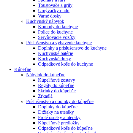
Toustovače a grily
Umývačky riadu
Varné dosky
Kuchynský nábytok
Komody do kuchyne
Police do kuchyne
Servírovacie vozíky
Príslušenstvo a vybavenie kuchyne
Doplnky a príslušenstvo do kuchyne
Kuchynské batérie
Kuchynské drezy
Odpadkové koše do kuchyne
Kúpeľne
Nábytok do kúpeľne
Kúpeľňové zostavy
Regály do kúpeľne
Skrinky do kúpeľňe
Zrkadlá
Príslušenstvo a doplnky do kúpeľne
Doplnky do kúpeľne
Držiaky na uteráky
Froté osušky a uteráky
Kúpeľňové predložky
Odpadkové koše do kúpeľne