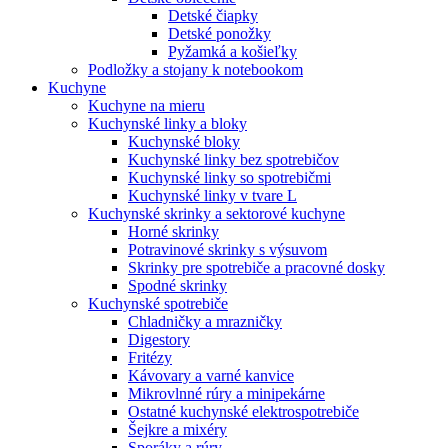
Detské čiapky
Detské ponožky
Pyžamká a košieľky
Podložky a stojany k notebookom
Kuchyne
Kuchyne na mieru
Kuchynské linky a bloky
Kuchynské bloky
Kuchynské linky bez spotrebičov
Kuchynské linky so spotrebičmi
Kuchynské linky v tvare L
Kuchynské skrinky a sektorové kuchyne
Horné skrinky
Potravinové skrinky s výsuvom
Skrinky pre spotrebiče a pracovné dosky
Spodné skrinky
Kuchynské spotrebiče
Chladničky a mrazničky
Digestory
Fritézy
Kávovary a varné kanvice
Mikrovlnné rúry a minipekárne
Ostatné kuchynské elektrospotrebiče
Šejkre a mixéry
Sporáky a rúry