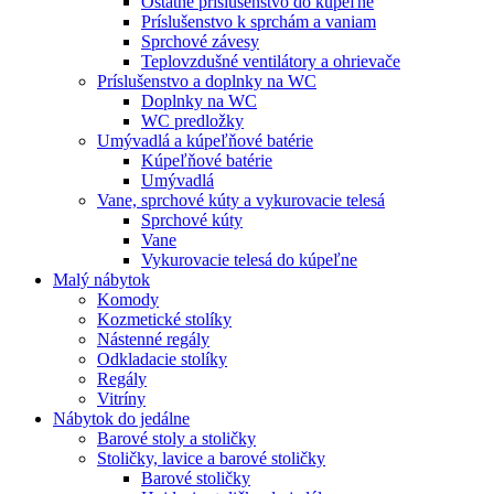
Ostatné príslušenstvo do kúpeľne
Príslušenstvo k sprchám a vaniam
Sprchové závesy
Teplovzdušné ventilátory a ohrievače
Príslušenstvo a doplnky na WC
Doplnky na WC
WC predložky
Umývadlá a kúpeľňové batérie
Kúpeľňové batérie
Umývadlá
Vane, sprchové kúty a vykurovacie telesá
Sprchové kúty
Vane
Vykurovacie telesá do kúpeľne
Malý nábytok
Komody
Kozmetické stolíky
Nástenné regály
Odkladacie stolíky
Regály
Vitríny
Nábytok do jedálne
Barové stoly a stoličky
Stoličky, lavice a barové stoličky
Barové stoličky