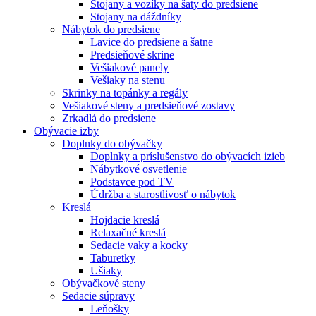
Stojany a vozíky na šaty do predsiene
Stojany na dáždníky
Nábytok do predsiene
Lavice do predsiene a šatne
Predsieňové skrine
Vešiakové panely
Vešiaky na stenu
Skrinky na topánky a regály
Vešiakové steny a predsieňové zostavy
Zrkadlá do predsiene
Obývacie izby
Doplnky do obývačky
Doplnky a príslušenstvo do obývacích izieb
Nábytkové osvetlenie
Podstavce pod TV
Údržba a starostlivosť o nábytok
Kreslá
Hojdacie kreslá
Relaxačné kreslá
Sedacie vaky a kocky
Taburetky
Ušiaky
Obývačkové steny
Sedacie súpravy
Leňošky