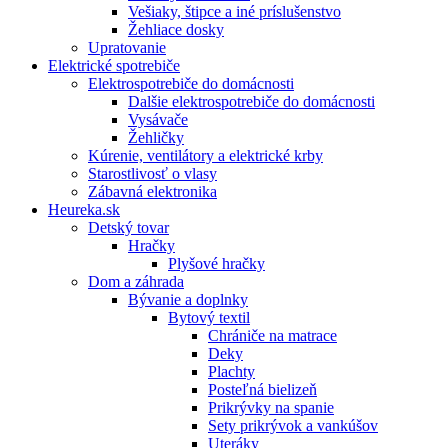
Vešiaky, štipce a iné príslušenstvo
Žehliace dosky
Upratovanie
Elektrické spotrebiče
Elektrospotrebiče do domácnosti
Dalšie elektrospotrebiče do domácnosti
Vysávače
Žehličky
Kúrenie, ventilátory a elektrické krby
Starostlivosť o vlasy
Zábavná elektronika
Heureka.sk
Detský tovar
Hračky
Plyšové hračky
Dom a záhrada
Bývanie a doplnky
Bytový textil
Chrániče na matrace
Deky
Plachty
Posteľná bielizeň
Prikrývky na spanie
Sety prikrývok a vankúšov
Uteráky