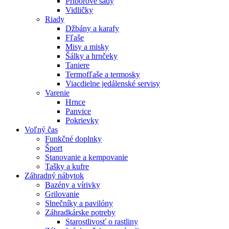
Príborové sady
Vidličky
Riady
Džbány a karafy
Fľaše
Misy a misky
Šálky a hrnčeky
Taniere
Termofľaše a termosky
Viacdielne jedálenské servisy
Varenie
Hrnce
Panvice
Pokrievky
Voľný čas
Funkčné doplnky
Šport
Stanovanie a kempovanie
Tašky a kufre
Záhradný nábytok
Bazény a vírivky
Grilovanie
Slnečníky a pavilóny
Záhradkárske potreby
Starostlivosť o rastliny