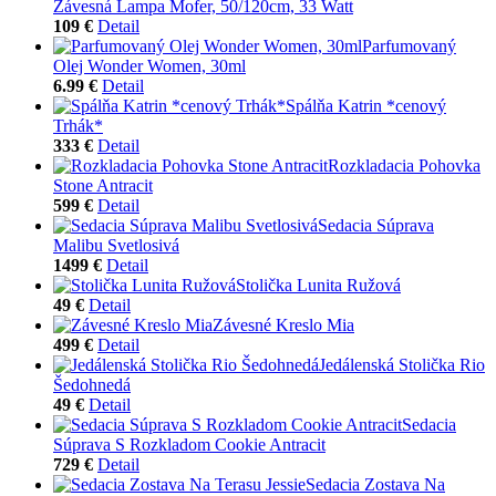
Závesná Lampa Mofer, 50/120cm, 33 Watt
109 €
Detail
Parfumovaný
Olej Wonder Women, 30ml
6.99 €
Detail
Spálňa Katrin *cenový
Trhák*
333 €
Detail
Rozkladacia Pohovka
Stone Antracit
599 €
Detail
Sedacia Súprava
Malibu Svetlosivá
1499 €
Detail
Stolička Lunita Ružová
49 €
Detail
Závesné Kreslo Mia
499 €
Detail
Jedálenská Stolička Rio
Šedohnedá
49 €
Detail
Sedacia
Súprava S Rozkladom Cookie Antracit
729 €
Detail
Sedacia Zostava Na